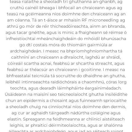
teasa rialaithe a sheoladh trí ghuthanna an-ghanbh, ag
cruthú cainéil bheaga i bhfocail an chraiceann agus ag
teasú na gcéimeanna níos doimhne den chraiceann ag an
am céanna. Tá an t-áisce ar mhaisín RF microneedling ag
athrú go mór de réir thicheadóireachta, ainm an bhranda,
agus tacar gnéithe, agus is minic a fhaigheann sé réimse ó
infheistíochtaí mheánchaighdeáin do mhóidil bhunúsacha
go dtí costais móra do thiomáin gairmiúla ar
ardchaighdeán. I measc na bhpríomhghníomhartha tá
caithníní an chraiceann a dhraíocht, laghdú ar shráidí,
cóireáil scartha acnai, feabhsú ar shcartha streacht, agus
feabhsú ar théacsúr an chraiceann i gcoitinne. I measc na
bhfreastalaí teicniúla tá socruithe do dhaidhne an ghutha,
leibhéil intinnseachta raidióchórais a chaomhnú, córas lorg
teochta, agus dearadh láimhpháirte éargainiméadach.
Úsáideann na maisíní seo teicneolaíocht ghutha insiléidithe
chun an eipidermis a chosaint agus fuinneamh spriocaithe
a sheoladh chuig na cinníochtaí níos doimhne den dermis,
ag cur ar aghaidh táirgeadh nádúrtha coláigine agus
elastin. Spreagann na feidhmeanna ar chlinicí aistéiteach
leighis, ar phraiticí déirmiteolaíochta, agus ar shalónna
áilleachta ar ardchaighdeán, agus iad ag réiteach roinnt