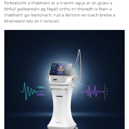
forbraíocht a thabhairt ar a n-ainm agus ar an gcaoi a
bhfuil gaileantáin ag fágáil orthu trí thoradh is fearr a
thabhairt go leanúnach, rud a léiríonn an luach breise a
bhaineann leis an t-ionscail.