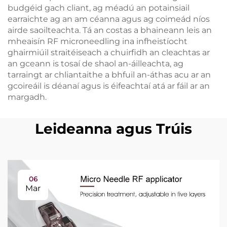
budgéid gach cliant, ag méadú an potainsiail
earraichte ag an am céanna agus ag coimeád níos
airde saoilteachta. Tá an costas a bhaineann leis an
mheaisín RF microneedling ina infheistíocht
ghairmiúil straitéiseach a chuirfidh an cleachtas ar
an gceann is tosaí de shaol an-áilleachta, ag
tarraingt ar chliantaithe a bhfuil an-áthas acu ar an
gcoireáil is déanaí agus is éifeachtaí atá ar fáil ar an
margadh.
Leideanna agus Trúis
06
Mar