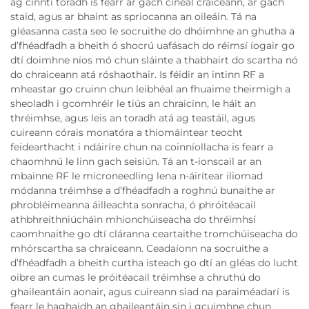
ag cinnti toradh is fearr ar gach cineál craiceann, ar gach
staid, agus ar bhaint as spriocanna an oileáin. Tá na
gléasanna casta seo le socruithe do dhóimhne an ghutha a
d’fhéadfadh a bheith ó shocrú uafásach do réimsí íogair go
dtí doimhne níos mó chun sláinte a thabhairt do scartha nó
do chraiceann atá róshaothair. Is féidir an intinn RF a
mheastar go cruinn chun leibhéal an fhuaime theirmigh a
sheoladh i gcomhréir le tiús an chraicinn, le háit an
thréimhse, agus leis an toradh atá ag teastáil, agus
cuireann córais monatóra a thiomáintear teocht
feidearthacht i ndáiríre chun na coinníollacha is fearr a
chaomhnú le linn gach seisiún. Tá an t-ionscail ar an
mbainne RF le microneedling lena n-áirítear iliomad
módanna tréimhse a d’fhéadfadh a roghnú bunaithe ar
phrobléimeanna áilleachta sonracha, ó phróitéacail
athbhreithniúcháin mhionchúiseacha do thréimhsí
caomhnaithe go dtí cláranna ceartaithe tromchúiseacha do
mhórscartha sa chraiceann. Ceadaíonn na socruithe a
d’fhéadfadh a bheith curtha isteach go dtí an gléas do lucht
oibre an cumas le próitéacail tréimhse a chruthú do
ghaileantáin aonair, agus cuireann siad na paraiméadarí is
fearr le haghaidh an ghaileantáin sin i gcuimhne chun