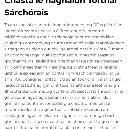
Chasta le haghaidh Torthaí
Sárchórais
Tá an t-ionsaí ar an mbainne microneedling RF ag léiriú an
innealtóireachta chasta a éilítear chun fuinneamh
raidióchastacht a chur le teicneolaíocht microneedling
cruinn go cothrom, ag cruthú ardán cóireála réabhlóideach
a thagann os cionn cur chuige amháin traidisiúnta. Tugann
an comhcheangal nuálaíochta seo fuinneamh teasa trí
ghuthanna insiléadaithe a ghabhann isteach sa chraiceann
ag doimhneachtanna rialaithe, ag cruthú freagra leighis
uathúil a spreagann an contráil dhíreach den tsiolrú agus
an sintiú coláigine i bhfad i dtreo an todhchaí. Tá an chuid
raidióchastacht ag giniúint teas rialaithe sna leathanaigh
dhorcha den dermis, ag cur lena dtreiseadh láithreach ar an
gcraiceann agus ag déanamh mar sin an t-ábhar don
ghníomhaíocht microneedling a chruthú míle bealaí
mionmhéideacha a gcuirtear ar obair mecanach an
choláigine agus an eilastin. Tugann an cur chuige beirt
ghníomhachais seo éifeachtas an chóiréilíochta go dtí an
barr trí fhiú na heilimintí éagsúla a bhaineann le haois na