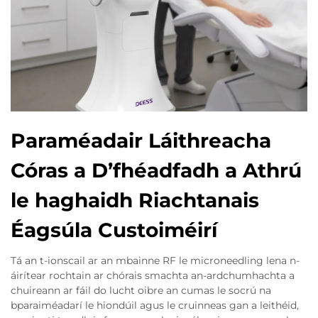
Paraméadair Láithreacha
Córas a D’fhéadfadh a Athrú
le haghaidh Riachtanais
Éagsúla Custoiméirí
Tá an t-ionscail ar an mbainne RF le microneedling lena n-
áirítear rochtain ar chórais smachta an-ardchumhachta a
chuireann ar fáil do lucht oibre an cumas le socrú na
bparaiméadarí le hiondúil agus le cruinneas gan a leithéid,