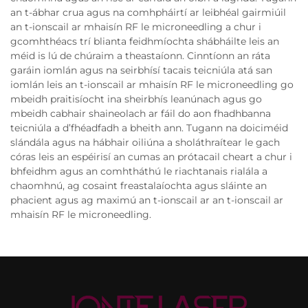
an t-ábhar crua agus na comhpháirtí ar leibhéal gairmiúil
an t-ionscail ar mhaisín RF le microneedling a chur i
gcomhthéacs trí blianta feidhmíochta shábháilte leis an
méid is lú de chúraim a theastaíonn. Cinntíonn an ráta
garáin iomlán agus na seirbhísí tacais teicniúla atá san
iomlán leis an t-ionscail ar mhaisín RF le microneedling go
mbeidh praitisíocht ina sheirbhís leanúnach agus go
mbeidh cabhair shaineolach ar fáil do aon fhadhbanna
teicniúla a d’fhéadfadh a bheith ann. Tugann na doiciméid
slándála agus na hábhair oiliúna a sholáthraítear le gach
córas leis an espéirisí an cumas an prótacail cheart a chur i
bhfeidhm agus an comhtháthú le riachtanais rialála a
chaomhnú, ag cosaint freastalaíochta agus sláinte an
phacient agus ag maximú an t-ionscail ar an t-ionscail ar
mhaisín RF le microneedling.