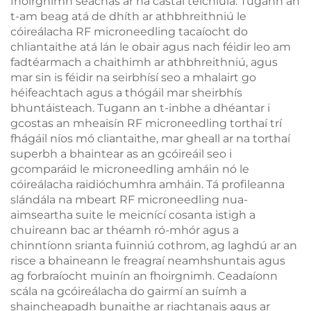
fhoirgnimh seachas ar na castaí teicniúla. Tugann an
t-am beag atá de dhíth ar athbhreithniú le
cóireálacha RF microneedling tacaíocht do
chliantaithe atá lán le obair agus nach féidir leo am
fadtéarmach a chaithimh ar athbhreithniú, agus
mar sin is féidir na seirbhísí seo a mhalairt go
héifeachtach agus a thógáil mar sheirbhís
bhuntáisteach. Tugann an t-inbhe a dhéantar i
gcostas an mheaisín RF microneedling torthaí trí
fhágáil níos mó cliantaithe, mar gheall ar na torthaí
superbh a bhaintear as an gcóireáil seo i
gcomparáid le microneedling amháin nó le
cóireálacha raidióchumhra amháin. Tá profileanna
slándála na mbeart RF microneedling nua-
aimseartha suite le meicnící cosanta istigh a
chuireann bac ar théamh ró-mhór agus a
chinntíonn srianta fuinniú cothrom, ag laghdú ar an
risce a bhaineann le freagraí neamhshuntais agus
ag forbraíocht muinín an fhoirgnimh. Ceadaíonn
scála na gcóireálacha do gairmí an suímh a
shaincheapadh bunaithe ar riachtanais agus ar