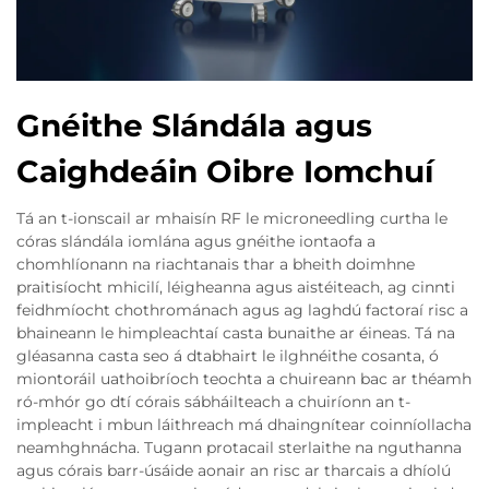
Gnéithe Slándála agus
Caighdeáin Oibre Iomchuí
Tá an t-ionscail ar mhaisín RF le microneedling curtha le
córas slándála iomlána agus gnéithe iontaofa a
chomhlíonann na riachtanais thar a bheith doimhne
praitisíocht mhicilí, léigheanna agus aistéiteach, ag cinnti
feidhmíocht chothrománach agus ag laghdú factoraí risc a
bhaineann le himpleachtaí casta bunaithe ar éineas. Tá na
gléasanna casta seo á dtabhairt le ilghnéithe cosanta, ó
miontoráil uathoibríoch teochta a chuireann bac ar théamh
ró-mhór go dtí córais sábháilteach a chuiríonn an t-
impleacht i mbun láithreach má dhaingnítear coinníollacha
neamhghnácha. Tugann protacail sterlaithe na nguthanna
agus córais barr-úsáide aonair an risc ar tharcais a dhíolú