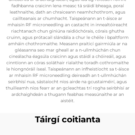
fadhbanna craicinn lena measc tá sráidí bheaga, poraí
leathnaithe, dath an chraiceann neamhchothrom, agus
caillteanais ar chumhacht. Taispeánann an t-áisce ar
mhaisín RF microneedling an castacht in innealtóireacht
riachtanach chun giniúna raidióchórais, córais ghutha
cruinn, agus prótacail slándála a chur le chéile i bpaltform
amháin chothromaithe. Measann praiticí gairmiúla ar na
gléasanna seo mar gheall ar a n-ullmhúchán chun
cineálacha éagsúla craicinn agus stáidí a chóireáil, agus
cinntíonn an córas soláthair rialaithe toradh cothromaithe
le hiongnóráil íseal. Taispeánann an infheistíocht sa t-áisce
ar mhaisín RF microneedling deireadh an t-ullmhúchán
seirbhísí nua, sástaíocht níos airde na gcustaiméirí, agus
thuilleamh níos fearr ar an gcleachtas trí rogha seirbhísí ar
ardchaighdeán a thugann feabhas measúnaithe ar an
aistéit.
Táirgí coitianta