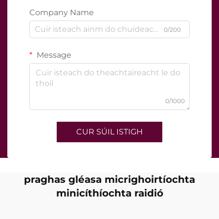
Company Name
0/200
Message
0/1000
CUR SÚIL ISTIGH
praghas gléasa micrighoirtíochta
minicíthíochta raidió