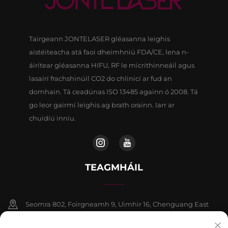
Tairgeann JONTELASER gléasanna leighis
aistéiteacha atá faoi dheimhniú FDA/CE, lena n-
áirítear gléasanna HIFU, RF le micrithinneáil agus
lasairí frachshinúil CO2 do chlinicí ar fud an
domhain. Tá ceadúnas ISO 13485 againn ó 2008. Tá
go leor gairmí leighis ag brath orainn. Iarr ar
chuidiú inniu.
TEAGMHÁIL
Seomra 802, Foirgneamh 9, Uimhir 16, Chenguang East
Road, Contae Fangshan, Beijing