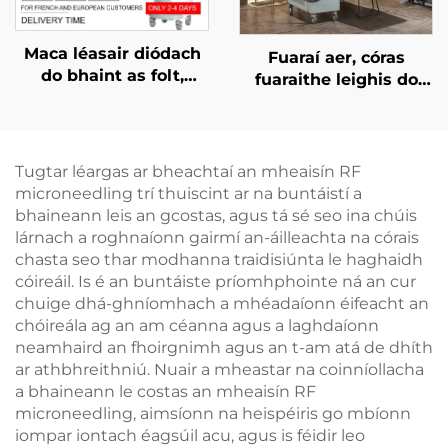
Maca léasair diódach
Fuaraí aer, córas
do bhaint as folt,
fuaraithe leighis do
ceadaithe ag an FDA,
léasair áilleachta, do
ag an MDR, agus ag an
réiteach an chráis, do
MDSAP, 600W, 1200W,
chosaint an eipidirmis,
1800W, 3000W, 4 i 1, le
do úsáid cliniciúil
Tugtar léargas ar bheachtaí an mheaisín RF
spásanna in ionadú,
leanúnach gan
microneedling trí thuiscint ar na buntáistí a
755 nm, 808 nm, 940
teagmháil
bhaineann leis an gcostas, agus tá sé seo ina chúis
nm, 1064 nm
lárnach a roghnaíonn gairmí an-áilleachta na córais
chasta seo thar modhanna traidisiúnta le haghaidh
cóireáil. Is é an buntáiste príomhphointe ná an cur
chuige dhá-ghníomhach a mhéadaíonn éifeacht an
chóireála ag an am céanna agus a laghdaíonn
neamhaird an fhoirgnimh agus an t-am atá de dhíth
ar athbhreithniú. Nuair a mheastar na coinníollacha
a bhaineann le costas an mheaisín RF
microneedling, aimsíonn na heispéiris go mbíonn
iompar iontach éagsúil acu, agus is féidir leo