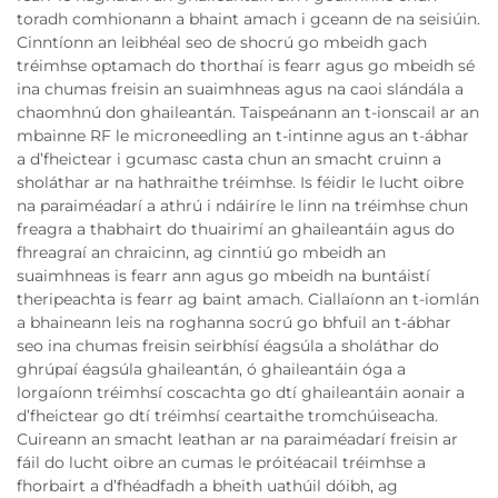
toradh comhionann a bhaint amach i gceann de na seisiúin.
Cinntíonn an leibhéal seo de shocrú go mbeidh gach
tréimhse optamach do thorthaí is fearr agus go mbeidh sé
ina chumas freisin an suaimhneas agus na caoi slándála a
chaomhnú don ghaileantán. Taispeánann an t-ionscail ar an
mbainne RF le microneedling an t-intinne agus an t-ábhar
a d’fheictear i gcumasc casta chun an smacht cruinn a
sholáthar ar na hathraithe tréimhse. Is féidir le lucht oibre
na paraiméadarí a athrú i ndáiríre le linn na tréimhse chun
freagra a thabhairt do thuairimí an ghaileantáin agus do
fhreagraí an chraicinn, ag cinntiú go mbeidh an
suaimhneas is fearr ann agus go mbeidh na buntáistí
theripeachta is fearr ag baint amach. Ciallaíonn an t-iomlán
a bhaineann leis na roghanna socrú go bhfuil an t-ábhar
seo ina chumas freisin seirbhísí éagsúla a sholáthar do
ghrúpaí éagsúla ghaileantán, ó ghaileantáin óga a
lorgaíonn tréimhsí coscachta go dtí ghaileantáin aonair a
d’fheictear go dtí tréimhsí ceartaithe tromchúiseacha.
Cuireann an smacht leathan ar na paraiméadarí freisin ar
fáil do lucht oibre an cumas le próitéacail tréimhse a
fhorbairt a d’fhéadfadh a bheith uathúil dóibh, ag