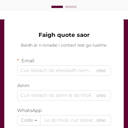
Faigh quote saor
Beidh ár n-ionadaí i contact leat go luaithe.
Email
0/100
Ainm
0/100
WhatsApp
Code
0/100