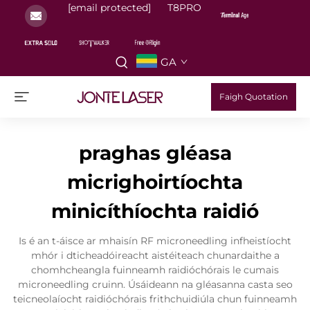
[email protected]
T8PRO
GA
Faigh Quotation
praghas gléasa
micrighoirtíochta
minicíthíochta raidió
Is é an t-áisce ar mhaisín RF microneedling infheistíocht
mhór i dticheadóireacht aistéiteach chunardaithe a
chomhcheangla fuinneamh raidióchórais le cumais
microneedling cruinn. Úsáideann na gléasanna casta seo
teicneolaíocht raidióchórais frithchuidiúla chun fuinneamh