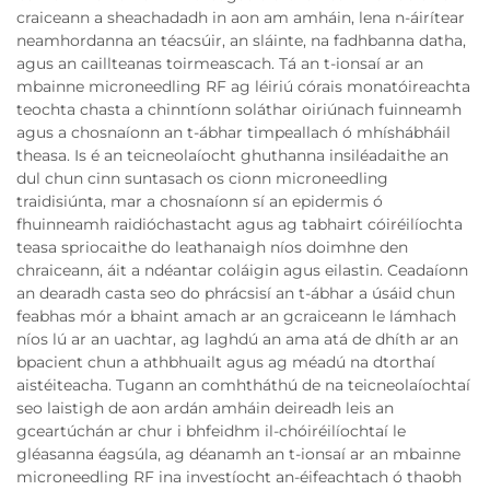
craiceann a sheachadadh in aon am amháin, lena n-áirítear
neamhordanna an téacsúir, an sláinte, na fadhbanna datha,
agus an caillteanas toirmeascach. Tá an t-ionsaí ar an
mbainne microneedling RF ag léiriú córais monatóireachta
teochta chasta a chinntíonn soláthar oiriúnach fuinneamh
agus a chosnaíonn an t-ábhar timpeallach ó mhíshábháil
theasa. Is é an teicneolaíocht ghuthanna insiléadaithe an
dul chun cinn suntasach os cionn microneedling
traidisiúnta, mar a chosnaíonn sí an epidermis ó
fhuinneamh raidióchastacht agus ag tabhairt cóiréilíochta
teasa spriocaithe do leathanaigh níos doimhne den
chraiceann, áit a ndéantar coláigin agus eilastin. Ceadaíonn
an dearadh casta seo do phrácsisí an t-ábhar a úsáid chun
feabhas mór a bhaint amach ar an gcraiceann le lámhach
níos lú ar an uachtar, ag laghdú an ama atá de dhíth ar an
bpacient chun a athbhuailt agus ag méadú na dtorthaí
aistéiteacha. Tugann an comhtháthú de na teicneolaíochtaí
seo laistigh de aon ardán amháin deireadh leis an
gceartúchán ar chur i bhfeidhm il-chóiréilíochtaí le
gléasanna éagsúla, ag déanamh an t-ionsaí ar an mbainne
microneedling RF ina investíocht an-éifeachtach ó thaobh