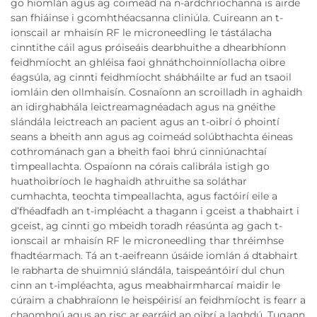
go hiomlán agus ag coimeád na n-ardchriochanna is airde
san fhiáinse i gcomhthéacsanna cliniúla. Cuireann an t-
ionscail ar mhaisín RF le microneedling le tástálacha
cinntithe cáil agus próiseáis dearbhuithe a dhearbhíonn
feidhmíocht an ghléisa faoi ghnáthchoinníollacha oibre
éagsúla, ag cinnti feidhmíocht shábháilte ar fud an tsaoil
iomláin den ollmhaisín. Cosnaíonn an scroilladh in aghaidh
an idirghabhála leictreamagnéadach agus na gnéithe
slándála leictreach an pacient agus an t-oibrí ó phointí
seans a bheith ann agus ag coimeád solúbthachta éineas
cothrománach gan a bheith faoi bhrú cinniúnachtaí
timpeallachta. Ospaíonn na córais calibrála istigh go
huathoibríoch le haghaidh athruithe sa soláthar
cumhachta, teochta timpeallachta, agus factóirí eile a
d’fhéadfadh an t-impléacht a thagann i gceist a thabhairt i
gceist, ag cinnti go mbeidh toradh réasúnta ag gach t-
ionscail ar mhaisín RF le microneedling thar thréimhse
fhadtéarmach. Tá an t-aeifreann úsáide iomlán á dtabhairt
le rabharta de shuimniú slándála, taispeántóirí dul chun
cinn an t-impléachta, agus meabhairmharcaí maidir le
cúraim a chabhraíonn le heispéirisí an feidhmíocht is fearr a
chaomhnú agus an risc ar earráid an oibrí a laghdú. Tugann