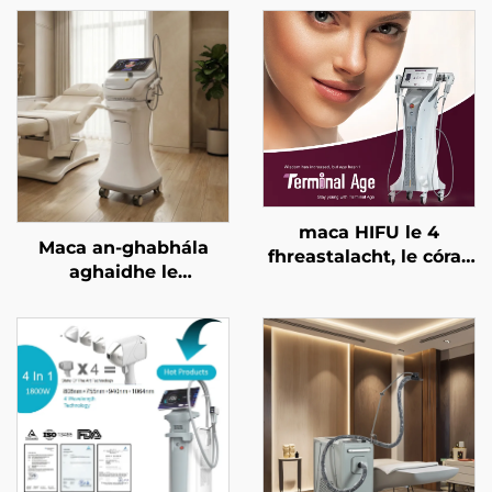
maca HIFU le 4
Maca an-ghabhála
fhreastalacht, le córas
aghaidhe le
cóireála cruinn, le ardú
micrighoirtíní óir agus
aghaidhe, le críochnú
RF dá dhraoidh
craiceann, le cruthú an
freastalaí 1/2 MHz
chorpais, agus le
haghaidh aois
théarmaí