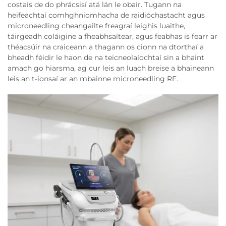
costais de do phrácsisí atá lán le obair. Tugann na
heifeachtaí comhghníomhacha de raidióchastacht agus
microneedling cheangailte freagraí leighis luaithe,
táirgeadh coláigine a fheabhsaítear, agus feabhas is fearr ar
théacsúir na craiceann a thagann os cionn na dtorthaí a
bheadh féidir le haon de na teicneolaíochtaí sin a bhaint
amach go hiarsma, ag cur leis an luach breise a bhaineann
leis an t-ionsaí ar an mbainne microneedling RF.