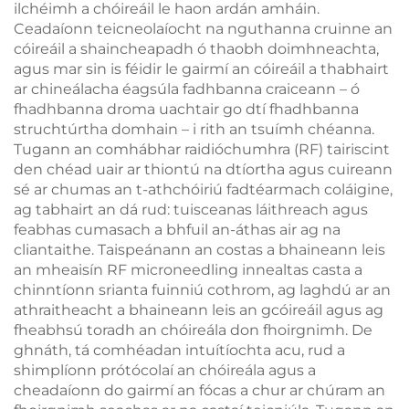
ilchéimh a chóireáil le haon ardán amháin.
Ceadaíonn teicneolaíocht na nguthanna cruinne an
cóireáil a shaincheapadh ó thaobh doimhneachta,
agus mar sin is féidir le gairmí an cóireáil a thabhairt
ar chineálacha éagsúla fadhbanna craiceann – ó
fhadhbanna droma uachtair go dtí fhadhbanna
struchtúrtha domhain – i rith an tsuímh chéanna.
Tugann an comhábhar raidióchumhra (RF) tairiscint
den chéad uair ar thiontú na dtíortha agus cuireann
sé ar chumas an t-athchóiriú fadtéarmach coláigine,
ag tabhairt an dá rud: tuisceanas láithreach agus
feabhas cumasach a bhfuil an-áthas air ag na
cliantaithe. Taispeánann an costas a bhaineann leis
an mheaisín RF microneedling innealtas casta a
chinntíonn srianta fuinniú cothrom, ag laghdú ar an
athraitheacht a bhaineann leis an gcóireáil agus ag
fheabhsú toradh an chóireála don fhoirgnimh. De
ghnáth, tá comhéadan intuítíochta acu, rud a
shimplíonn prótócolaí an chóireála agus a
cheadaíonn do gairmí an fócas a chur ar chúram an