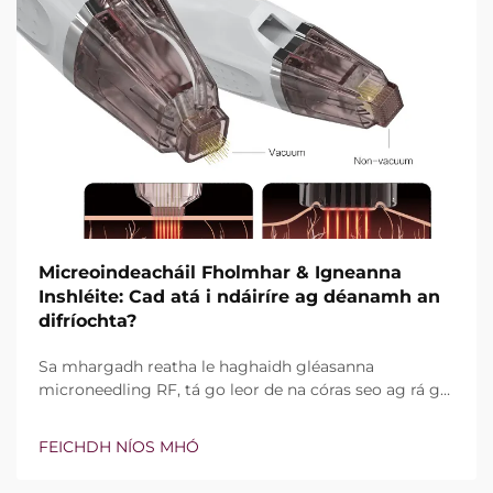
Micreoindeacháil Fholmhar & Igneanna
Inshléite: Cad atá i ndáiríre ag déanamh an
difríochta?
Sa mhargadh reatha le haghaidh gléasanna
microneedling RF, tá go leor de na córas seo ag rá go
bhfuil teicneolaíocht vacuim agus goinní insilte acu.
Áfach, níl an cheist fíor i ndáiríre an bhfuil na gnéithe
FEICHDH NÍOS MHÓ
seo ann nó nach bhfuil, ach conas a oibríonn siad go
cruinn le linn na tréatmais chliniciúla...