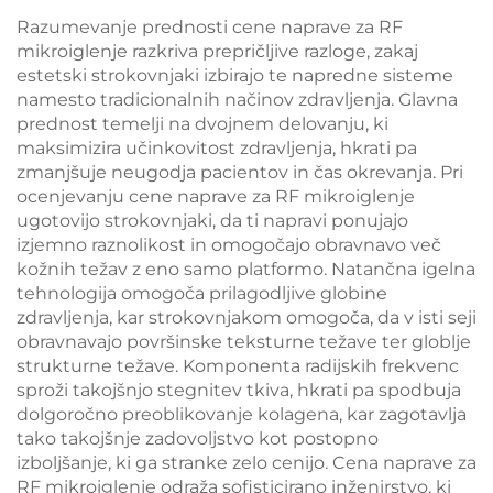
W, 4 v 1 z zamenljivimi
epidermalno zaščito,
Razumevanje prednosti cene naprave za RF
glavami, valovne
neprekinjeno
mikroiglenje razkriva prepričljive razloge, zakaj
dolžine 755 nm, 808
brezkontaktno
estetski strokovnjaki izbirajo te napredne sisteme
nm, 940 nm, 1064 nm
uporabo v kliničnih
namesto tradicionalnih načinov zdravljenja. Glavna
razmerah
prednost temelji na dvojnem delovanju, ki
maksimizira učinkovitost zdravljenja, hkrati pa
zmanjšuje neugodja pacientov in čas okrevanja. Pri
ocenjevanju cene naprave za RF mikroiglenje
ugotovijo strokovnjaki, da ti napravi ponujajo
izjemno raznolikost in omogočajo obravnavo več
kožnih težav z eno samo platformo. Natančna igelna
tehnologija omogoča prilagodljive globine
zdravljenja, kar strokovnjakom omogoča, da v isti seji
obravnavajo površinske teksturne težave ter globlje
strukturne težave. Komponenta radijskih frekvenc
sproži takojšnjo stegnitev tkiva, hkrati pa spodbuja
dolgoročno preoblikovanje kolagena, kar zagotavlja
tako takojšnje zadovoljstvo kot postopno
izboljšanje, ki ga stranke zelo cenijo. Cena naprave za
RF mikroiglenje odraža sofisticirano inženirstvo, ki