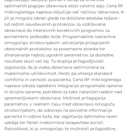
optimalnih pogojev obravnave skozi celotno sejo. Cena RF
mikroiglenega naprave vključuje več načinov obravnave, ki
jih je mogoče izbrati glede na določene estetske težave –
od nežnih osveževalnih protokolov za vzdrževalne
obravnave do intenzivnih korektivnih programov za
pomembno poškodbo kože. Programabilne nastavitve
omogočajo strokovnjakom ustvarjanje prilagojenih
obravnalnih protokolov za posamezne stranke ter
shranjevanje najbolj ugodnih parametrov za dosledne
rezultate skozi več sej. Ta stopnja prilagodljivosti
zagotavlja, da je vsaka obravnava optimizirana za
maksimalno učinkovitost, hkrati pa ohranja standard
comforta in varnosti za pacienta. Cena RF mikroiglenega
naprave odraža zapleteno integracijo programske opreme
in strojne opreme, potrebno za tako natančen nadzor nad
spremenljivkami obravnave. Možnost prilagajanja
parametrov v realnem času med obravnavo omogoča
strokovnjakom, da odzovejo na povratne informacije
pacienta in odzive kože, kar zagotavlja optimalno raven
udobja ter hkrati maksimizira terapevtske koristi.
Raznolikost, ki jo omogočajo te možnosti prilagoditve,