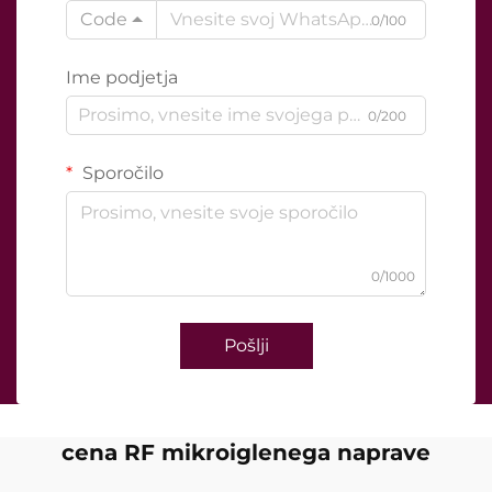
Code
0/100
Ime podjetja
0/200
Sporočilo
0/1000
Pošlji
cena RF mikroiglenega naprave