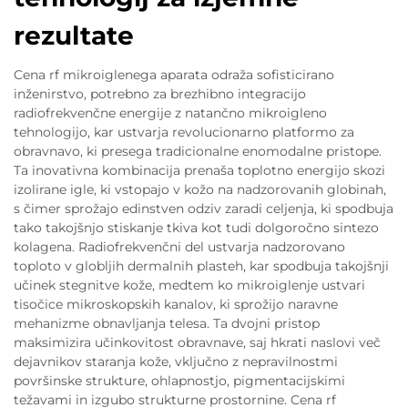
rezultate
Cena rf mikroiglenega aparata odraža sofisticirano
inženirstvo, potrebno za brezhibno integracijo
radiofrekvenčne energije z natančno mikroigleno
tehnologijo, kar ustvarja revolucionarno platformo za
obravnavo, ki presega tradicionalne enomodalne pristope.
Ta inovativna kombinacija prenaša toplotno energijo skozi
izolirane igle, ki vstopajo v kožo na nadzorovanih globinah,
s čimer sprožajo edinstven odziv zaradi celjenja, ki spodbuja
tako takojšnjo stiskanje tkiva kot tudi dolgoročno sintezo
kolagena. Radiofrekvenčni del ustvarja nadzorovano
toploto v globljih dermalnih plasteh, kar spodbuja takojšnji
učinek stegnitve kože, medtem ko mikroiglenje ustvari
tisočice mikroskopskih kanalov, ki sprožijo naravne
mehanizme obnavljanja telesa. Ta dvojni pristop
maksimizira učinkovitost obravnave, saj hkrati naslovi več
dejavnikov staranja kože, vključno z nepravilnostmi
površinske strukture, ohlapnostjo, pigmentacijskimi
težavami in izgubo strukturne prostornine. Cena rf