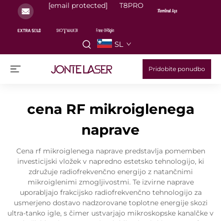
[email protected]
T8PRO
SL
Pridobite ponudbo
cena RF mikroiglenega
naprave
Cena rf mikroiglenega naprave predstavlja pomemben
investicijski vložek v napredno estetsko tehnologijo, ki
združuje radiofrekvenčno energijo z natančnimi
mikroiglenimi zmogljivostmi. Te izvirne naprave
uporabljajo frakcijsko radiofrekvenčno tehnologijo za
usmerjeno dostavo nadzorovane toplotne energije skozi
ultra-tanko igle, s čimer ustvarjajo mikroskopske kanalčke v