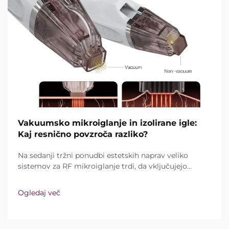
Vakuumsko mikroiglanje in izolirane igle:
Kaj resnično povzroča razliko?
Na sedanji tržni ponudbi estetskih naprav veliko
sistemov za RF mikroiglanje trdi, da vključujejo
vakuumsko tehnologijo in izolirane igle. Ključno
vprašanje pa ni le, ali te funkcije sploh obstajajo,
Ogledaj več
temveč kako natančno delujejo med kliničnim
zdravljenjem ...