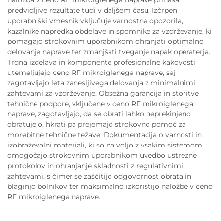
predvidljive rezultate tudi v daljšem času. Izčrpen
uporabniški vmesnik vključuje varnostna opozorila,
kazalnike napredka obdelave in spomnike za vzdrževanje, ki
pomagajo strokovnim uporabnikom ohranjati optimalno
delovanje naprave ter zmanjšati tveganje napak operaterja.
Trdna izdelava in komponente profesionalne kakovosti
utemeljujejo ceno RF mikroiglenega naprave, saj
zagotavljajo leta zanesljivega delovanja z minimalnimi
zahtevami za vzdrževanje. Obsežna garancija in storitve
tehnične podpore, vključene v ceno RF mikroiglenega
naprave, zagotavljajo, da se obrati lahko neprekinjeno
obratujejo, hkrati pa prejemajo strokovno pomoč za
morebitne tehnične težave. Dokumentacija o varnosti in
izobraževalni materiali, ki so na voljo z vsakim sistemom,
omogočajo strokovnim uporabnikom uvedbo ustrezne
protokolov in ohranjanje skladnosti z regulativnimi
zahtevami, s čimer se zaščitijo odgovornost obrata in
blaginjo bolnikov ter maksimalno izkoristijo naložbe v ceno
RF mikroiglenega naprave.