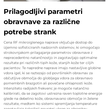
Prilagodljivi parametri
obravnave za različne
potrebe strank
Cena RF mikroiglenega naprave vključuje dostop do
izjemno sofisticiranih nadzornih sistemov, ki omogočajo
strokovnjakom prilagajanje parametrov obravnave z
neprecedentno natančnostjo in zagotavljajo optimalne
rezultate pri različnih tipih kože, stanjih kože ter ciljih
pacientov. Te napredne naprave imajo nastavljive globine
vdora igel, ki se raztezajo od površinskih obravnav za
občutljive območja do globljega vdora za obravnavo
pomembnih brazgotin ali povečane ohlapnosti kože.
Intenziteto radijskih frekvenc je mogoče natančno
kalibrirati, da se zagotovi ustrezna raven toplotne energije
glede na debelino kože, obravnavano območje in želene
rezultate, medtem ko sistemi spremljanja temperature
zagotavljajo takojšnji povratni ukrep za ohranitev