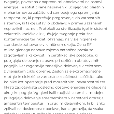
tveganja, povezana z naprednimi obdelavami na osnovi
energije. Te sofisticirane naprave vključujejo več plastnih
mehanizmov za zaščito, od samodejnega spremljanja
temperature, ki preprečuje pregrevanje, do varnostnih
sistemov, ki takoj ustavijo obdelavo v primeru zaznanih
nepravilnih razmer. Protokoli za sterilizacijo igel in sistemi
enkratnih koničkov izključujejo tveganje prekrižne
kontaminacije ter hkrati ohranjajo najvišje higienske
standarde, zahtevane v kliničnem okolju. Cena RF
mikroiglenega naprave zajema natančne preskuse
zagotavljanja kakovosti in certifikacijske postopke, ki
potrjujejo delovanje naprave pri različnih obratovalnih
pogojih, kar zagotavlja zanesljivo delovanje v celotnem
življenjskem ciklu opreme. Zaslon za elektromagnetne
motnje in električne varnostne značilnosti zaščitita tako
bolnike kot operaterje pred morebitnimi nevarnostmi ter
hkrati zagotavljata dosledno dostavo energije ne glede na
okoljske pogoje. Vgrajeni kalibracijski sistemi samodejno
prilagajajo delovanje spremembam v napetosti omrežja,
ambientni temperaturi in drugim dejavnikom, ki bi lahko
vplivali na doslednost obdelave, kar zagotavlja, da vsaka
naložba v ceno RF mikroiglenega naprave prinaša