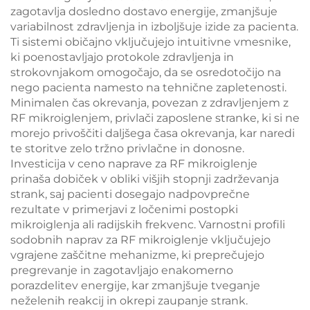
zagotavlja dosledno dostavo energije, zmanjšuje
variabilnost zdravljenja in izboljšuje izide za pacienta.
Ti sistemi običajno vključujejo intuitivne vmesnike,
ki poenostavljajo protokole zdravljenja in
strokovnjakom omogočajo, da se osredotočijo na
nego pacienta namesto na tehnične zapletenosti.
Minimalen čas okrevanja, povezan z zdravljenjem z
RF mikroiglenjem, privlači zaposlene stranke, ki si ne
morejo privoščiti daljšega časa okrevanja, kar naredi
te storitve zelo tržno privlačne in donosne.
Investicija v ceno naprave za RF mikroiglenje
prinaša dobiček v obliki višjih stopnji zadrževanja
strank, saj pacienti dosegajo nadpovprečne
rezultate v primerjavi z ločenimi postopki
mikroiglenja ali radijskih frekvenc. Varnostni profili
sodobnih naprav za RF mikroiglenje vključujejo
vgrajene zaščitne mehanizme, ki preprečujejo
pregrevanje in zagotavljajo enakomerno
porazdelitev energije, kar zmanjšuje tveganje
neželenih reakcij in okrepi zaupanje strank.