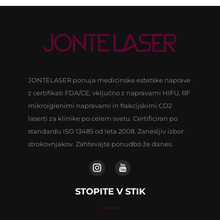
JONTELASER ponuja medicinske estetske naprave
z certifikati FDA/CE, vključno z napravami HIFU, RF
mikroiglenimi napravami in frakcijskimi CO2
laserti za klinike po celem svetu. Certificiran po
standardu ISO 13485 od leta 2008. Zanesljiv izbor
strokovnjakov. Zahtevajte ponudbo že danes.
STOPITE V STIK