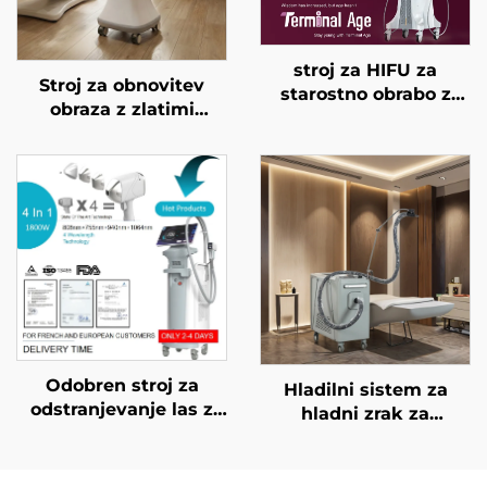
stroj za HIFU za
Stroj za obnovitev
starostno obrabo z
obraza z zlatimi
natančnim
mikroiglami in
zdravljenjem na 4
dvojnimi frekvencami
frekvencah,
RF 1/2 MHz
dvigovanje obraza,
napenjanje kože in
modeliranje telesa
Odobren stroj za
Hladilni sistem za
odstranjevanje las z
hladni zrak za
diodnim laserjem FDA,
medicinske namene
MDR, MDSAP, 600 W,
za estetske lasere,
1200 W, 1800 W, 3000
lajšanje bolečin,