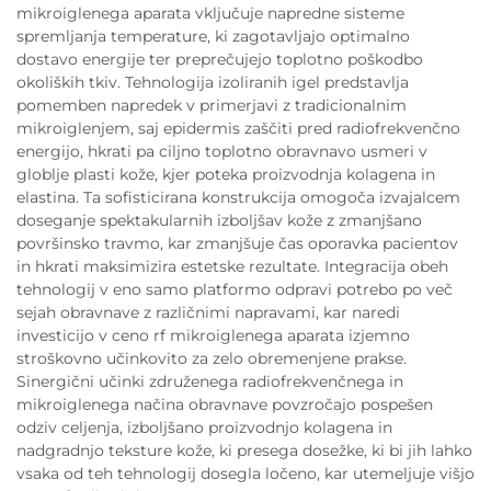
mikroiglenega aparata vključuje napredne sisteme
spremljanja temperature, ki zagotavljajo optimalno
dostavo energije ter preprečujejo toplotno poškodbo
okoliških tkiv. Tehnologija izoliranih igel predstavlja
pomemben napredek v primerjavi z tradicionalnim
mikroiglenjem, saj epidermis zaščiti pred radiofrekvenčno
energijo, hkrati pa ciljno toplotno obravnavo usmeri v
globlje plasti kože, kjer poteka proizvodnja kolagena in
elastina. Ta sofisticirana konstrukcija omogoča izvajalcem
doseganje spektakularnih izboljšav kože z zmanjšano
površinsko travmo, kar zmanjšuje čas oporavka pacientov
in hkrati maksimizira estetske rezultate. Integracija obeh
tehnologij v eno samo platformo odpravi potrebo po več
sejah obravnave z različnimi napravami, kar naredi
investicijo v ceno rf mikroiglenega aparata izjemno
stroškovno učinkovito za zelo obremenjene prakse.
Sinergični učinki združenega radiofrekvenčnega in
mikroiglenega načina obravnave povzročajo pospešen
odziv celjenja, izboljšano proizvodnjo kolagena in
nadgradnjo teksture kože, ki presega dosežke, ki bi jih lahko
vsaka od teh tehnologij dosegla ločeno, kar utemeljuje višjo