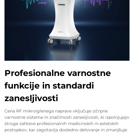
Profesionalne varnostne
funkcije in standardi
zanesljivosti
Cena RF mikroiglenega naprave vključuje izčrpne
varnostne sisteme in značilnosti zanesljivosti, ki izpolnjujejo
stroge zahteve profesionalnih medicinskih in estetskih
postopkov, kar zagotavlja dosledno delovanje in zmanjšuje