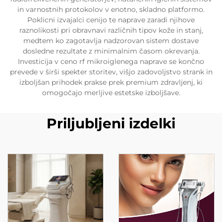
in varnostnih protokolov v enotno, skladno platformo.
Poklicni izvajalci cenijo te naprave zaradi njihove
raznolikosti pri obravnavi različnih tipov kože in stanj,
medtem ko zagotavlja nadzorovan sistem dostave
dosledne rezultate z minimalnim časom okrevanja.
Investicija v ceno rf mikroiglenega naprave se končno
prevede v širši spekter storitev, višjo zadovoljstvo strank in
izboljšan prihodek prakse prek premium zdravljenj, ki
omogočajo merljive estetske izboljšave.
Priljubljeni izdelki