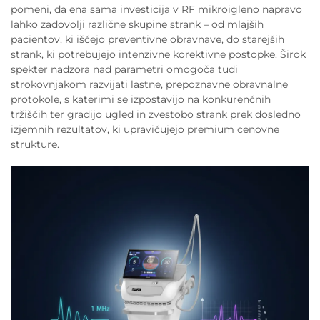
pomeni, da ena sama investicija v RF mikroigleno napravo
lahko zadovolji različne skupine strank – od mlajših
pacientov, ki iščejo preventivne obravnave, do starejših
strank, ki potrebujejo intenzivne korektivne postopke. Širok
spekter nadzora nad parametri omogoča tudi
strokovnjakom razvijati lastne, prepoznavne obravnalne
protokole, s katerimi se izpostavijo na konkurenčnih
tržiščih ter gradijo ugled in zvestobo strank prek dosledno
izjemnih rezultatov, ki upravičujejo premium cenovne
strukture.