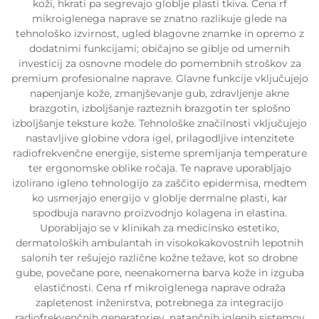
koži, hkrati pa segrevajo globlje plasti tkiva. Cena rf
mikroiglenega naprave se znatno razlikuje glede na
tehnološko izvirnost, ugled blagovne znamke in opremo z
dodatnimi funkcijami; običajno se giblje od umernih
investicij za osnovne modele do pomembnih stroškov za
premium profesionalne naprave. Glavne funkcije vključujejo
napenjanje kože, zmanjševanje gub, zdravljenje akne
brazgotin, izboljšanje razteznih brazgotin ter splošno
izboljšanje teksture kože. Tehnološke značilnosti vključujejo
nastavljive globine vdora igel, prilagodljive intenzitete
radiofrekvenčne energije, sisteme spremljanja temperature
ter ergonomske oblike ročaja. Te naprave uporabljajo
izolirano igleno tehnologijo za zaščito epidermisa, medtem
ko usmerjajo energijo v globlje dermalne plasti, kar
spodbuja naravno proizvodnjo kolagena in elastina.
Uporabljajo se v klinikah za medicinsko estetiko,
dermatoloških ambulantah in visokokakovostnih lepotnih
salonih ter rešujejo različne kožne težave, kot so drobne
gube, povečane pore, neenakomerna barva kože in izguba
elastičnosti. Cena rf mikroiglenega naprave odraža
zapletenost inženirstva, potrebnega za integracijo
radiofrekvenčnih generatorjev, natančnih iglenih sistemov