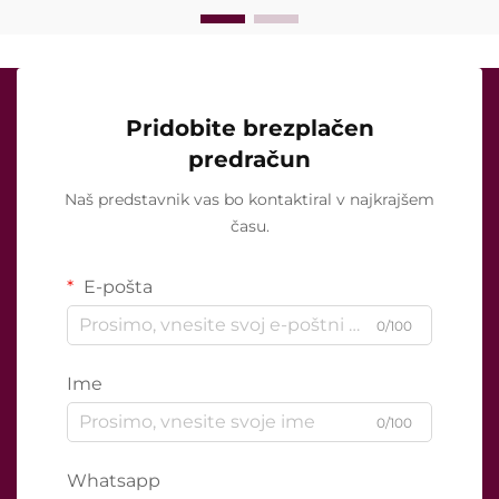
Pridobite brezplačen
predračun
Naš predstavnik vas bo kontaktiral v najkrajšem
času.
E-pošta
0/100
Ime
0/100
Whatsapp