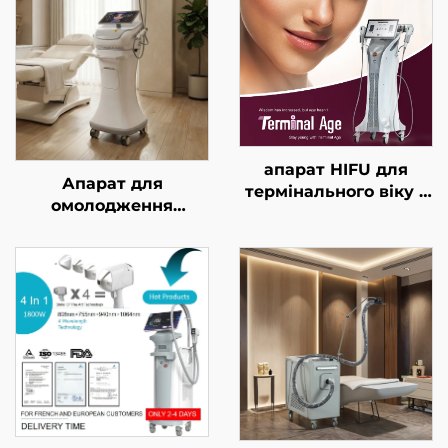
апарат HIFU для
Апарат для
термінального віку з
омолодження
точним лікуванням
обличчя з золотим
на 4 частотах,
мікроголковим RF-
підтягування
впливом подвійної
обличчя, підтяжки
частоти 1/2 МГц
шкіри та контурної
корекції тіла