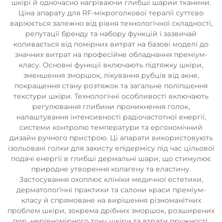
шкірі й одночасно нагріваючи глибші шарии тканини.
Ціна апарату для RF-мікроголкової терапії суттєво
варіюється залежно від рівня технологічної складності,
репутації бренду та набору функцій і зазвичай
коливається від помірних витрат на базові моделі до
значних витрат на професійне обладнання преміум-
класу. Основні функції включають підтяжку шкіри,
зменшення зморшок, лікування рубців від акне,
покращення стану розтяжок та загальне поліпшення
текстури шкіри. Технологічні особливості включають
регулювання глибини проникнення голок,
налаштування інтенсивності радіочастотної енергії,
системи контролю температури та ергономічний
дизайн ручного пристрою. Ці апарати використовують
ізольовані голки для захисту епідермісу під час цільової
подачі енергії в глибші дермальні шари, що стимулює
природне утворення колагену та еластину.
Застосування охоплює клініки медичної естетики,
дерматологічні практики та салони краси преміум-
класу й спрямоване на вирішення різноманітних
проблем шкіри, зокрема дрібних зморшок, розширених
пор, нерівномірного тону шкіри та втрати пружності.