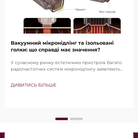
Вакуумний мікронідлінг та ізольовані
голки: що справді має значення?
У сучасному ринку естетичних пристроїв багато
радіочастотних систем мікронідлінгу заявляють
про наявність вакуумної технології та ізольованих
голок. Проте справжнє питання полягає не просто
ДИВИТИСЬ БІЛЬШЕ
в тому, чи існують ці функції, а в тому, наскільки
точно вони працюють під час клінічного
лікування…