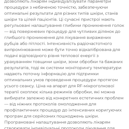
дозволяють лікарям індивідуалізувати параметри
процедури з небаченою точністю, забезпечуючи
оптимальні результати для різних типів шкіри, станів
шкіри та цілей пацієнтів. Ці сучасні пристрої мають
регульовані налаштування глибини проникнення голок
— від поверхневих процедур для чутливих ділянок до
глибшого проникнення для лікування виражених
рубців або пітлості. Інтенсивність радіочастотного
випромінювання може бути точно відкалібрована для
подачі відповідного рівня теплової енергії з
урахуванням товщини шкіри, зони обробки та бажаних
результатів, тоді як системи моніторингу температури
надають поточну інформацію для підтримки
оптимальних умов проведення процедури протягом
усього сеансу. Ціна на апарат для RF-мікроголкової
терапії охоплює кілька режимів обробки, які можна
вибирати залежно від конкретних естетичних проблем
— від ніжних протоколів омолодження для
профілактичних процедур до інтенсивних коригуючих
програм для серйозних пошкоджень шкіри.
Програмовані налаштування дозволяють лікарям
створювати індивідуальні протоколи лікування для