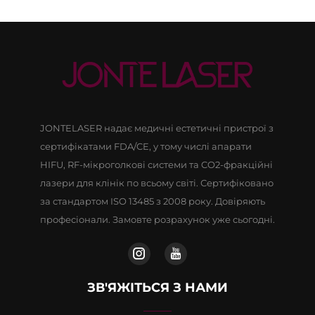
JONTELASER надає медичні естетичні пристрої з
сертифікатами FDA/CE, у тому числі апарати
HIFU, RF-мікроголкові системи та CO2-фракційні
лазери для клінік по всьому світі. Сертифіковано
за стандартом ISO 13485 з 2008 року. Довіряють
професіонали. Замовте розрахунок уже сьогодні.
ЗВ'ЯЖІТЬСЯ З НАМИ