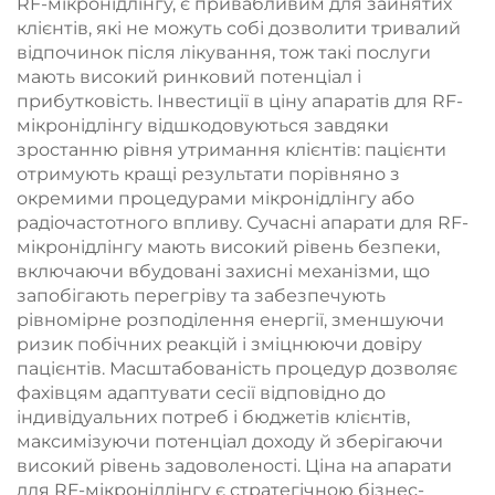
RF-мікронідлінгу, є привабливим для зайнятих
клієнтів, які не можуть собі дозволити тривалий
відпочинок після лікування, тож такі послуги
мають високий ринковий потенціал і
прибутковість. Інвестиції в ціну апаратів для RF-
мікронідлінгу відшкодовуються завдяки
зростанню рівня утримання клієнтів: пацієнти
отримують кращі результати порівняно з
окремими процедурами мікронідлінгу або
радіочастотного впливу. Сучасні апарати для RF-
мікронідлінгу мають високий рівень безпеки,
включаючи вбудовані захисні механізми, що
запобігають перегріву та забезпечують
рівномірне розподілення енергії, зменшуючи
ризик побічних реакцій і зміцнюючи довіру
пацієнтів. Масштабованість процедур дозволяє
фахівцям адаптувати сесії відповідно до
індивідуальних потреб і бюджетів клієнтів,
максимізуючи потенціал доходу й зберігаючи
високий рівень задоволеності. Ціна на апарати
для RF-мікронідлінгу є стратегічною бізнес-