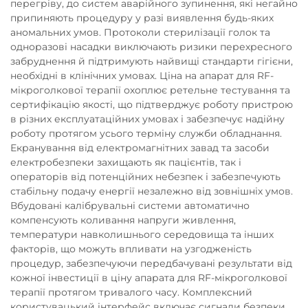
перегріву, до систем аварійного зупинення, які негайно
припиняють процедуру у разі виявлення будь-яких
аномальних умов. Протоколи стерилізації голок та
одноразові насадки виключають ризики перехресного
забруднення й підтримують найвищі стандарти гігієни,
необхідні в клінічних умовах. Ціна на апарат для RF-
мікроголкової терапії охоплює ретельне тестування та
сертифікацію якості, що підтверджує роботу пристрою
в різних експлуатаційних умовах і забезпечує надійну
роботу протягом усього терміну служби обладнання.
Екранування від електромагнітних завад та засоби
електробезпеки захищають як пацієнтів, так і
операторів від потенційних небезпек і забезпечують
стабільну подачу енергії незалежно від зовнішніх умов.
Вбудовані калібрувальні системи автоматично
компенсують коливання напруги живлення,
температури навколишнього середовища та інших
факторів, що можуть впливати на узгодженість
процедур, забезпечуючи передбачувані результати від
кожної інвестиції в ціну апарата для RF-мікроголкової
терапії протягом тривалого часу. Комплексний
користувацький інтерфейс включає сигнали безпеки,