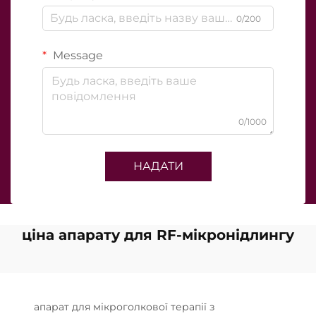
0/200
Message
0/1000
НАДАТИ
ціна апарату для RF-мікронідлингу
апарат для мікроголкової терапії з