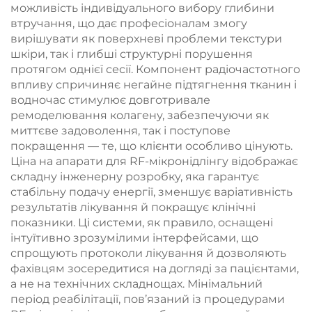
можливість індивідуального вибору глибини
втручання, що дає професіоналам змогу
вирішувати як поверхневі проблеми текстури
шкіри, так і глибші структурні порушення
протягом однієї сесії. Компонент радіочастотного
впливу спричиняє негайне підтягнення тканин і
водночас стимулює довготривале
ремоделювання колагену, забезпечуючи як
миттєве задоволення, так і поступове
покращення — те, що клієнти особливо цінують.
Ціна на апарати для RF-мікронідлінгу відображає
складну інженерну розробку, яка гарантує
стабільну подачу енергії, зменшує варіативність
результатів лікування й покращує клінічні
показники. Ці системи, як правило, оснащені
інтуїтивно зрозумілими інтерфейсами, що
спрощують протоколи лікування й дозволяють
фахівцям зосередитися на догляді за пацієнтами,
а не на технічних складнощах. Мінімальний
період реабілітації, пов’язаний із процедурами