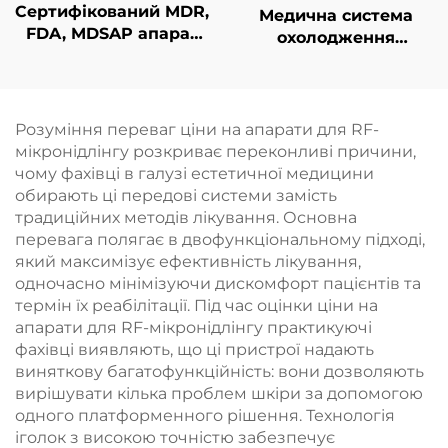
Сертифікований MDR,
Медична система
FDA, MDSAP апарат
охолодження
для лазерного
холодним повітрям
видалення волосся
для естетичних
типу «4 в 1» зі
лазерів, знеболення
змінними насадками
та епідермального
Розуміння переваг ціни на апарати для RF-
та потужністю 600 Вт,
захисту, безперервне
мікронідлінгу розкриває переконливі причини,
1200 Вт, 1800 Вт, 3000
безконтактне
чому фахівці в галузі естетичної медицини
Вт; діодний лазер з
використання в
обирають ці передові системи замість
довжинами хвиль 755
клініці
традиційних методів лікування. Основна
нм, 808 нм, 940 нм,
перевага полягає в двофункціональному підході,
1064 нм
який максимізує ефективність лікування,
одночасно мінімізуючи дискомфорт пацієнтів та
термін їх реабілітації. Під час оцінки ціни на
апарати для RF-мікронідлінгу практикуючі
фахівці виявляють, що ці пристрої надають
виняткову багатофункційність: вони дозволяють
вирішувати кілька проблем шкіри за допомогою
одного платформенного рішення. Технологія
іголок з високою точністю забезпечує