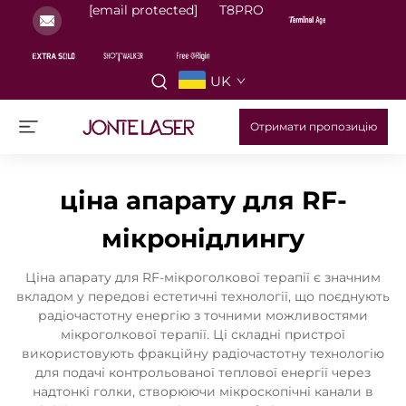
[email protected]
T8PRO
UK
Отримати пропозицію
ціна апарату для RF-
мікронідлингу
Ціна апарату для RF-мікроголкової терапії є значним
вкладом у передові естетичні технології, що поєднують
радіочастотну енергію з точними можливостями
мікроголкової терапії. Ці складні пристрої
використовують фракційну радіочастотну технологію
для подачі контрольованої теплової енергії через
надтонкі голки, створюючи мікроскопічні канали в