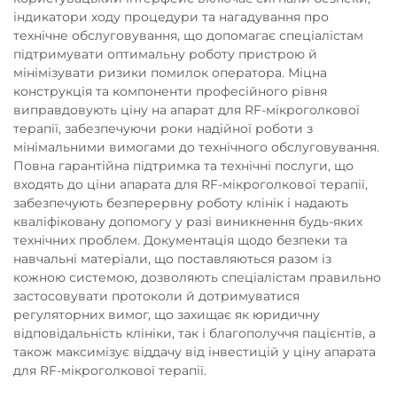
індикатори ходу процедури та нагадування про
технічне обслуговування, що допомагає спеціалістам
підтримувати оптимальну роботу пристрою й
мінімізувати ризики помилок оператора. Міцна
конструкція та компоненти професійного рівня
виправдовують ціну на апарат для RF-мікроголкової
терапії, забезпечуючи роки надійної роботи з
мінімальними вимогами до технічного обслуговування.
Повна гарантійна підтримка та технічні послуги, що
входять до ціни апарата для RF-мікроголкової терапії,
забезпечують безперервну роботу клінік і надають
кваліфіковану допомогу у разі виникнення будь-яких
технічних проблем. Документація щодо безпеки та
навчальні матеріали, що поставляються разом із
кожною системою, дозволяють спеціалістам правильно
застосовувати протоколи й дотримуватися
регуляторних вимог, що захищає як юридичну
відповідальність клініки, так і благополуччя пацієнтів, а
також максимізує віддачу від інвестицій у ціну апарата
для RF-мікроголкової терапії.