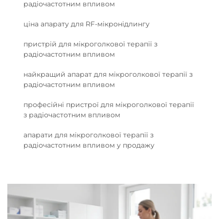
радіочастотним впливом
ціна апарату для RF-мікронідлингу
пристрій для мікроголкової терапії з
радіочастотним впливом
найкращий апарат для мікроголкової терапії з
радіочастотним впливом
професійні пристрої для мікроголкової терапії
з радіочастотним впливом
апарати для мікроголкової терапії з
радіочастотним впливом у продажу