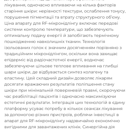
лікування, одночасно впливаючи на кілька факторів
старіння шкіри: нерівності текстури, ослаблення тонусу,
порушення пігментації та втрату структурного об’єму.
Ціна апарату для RF-мікронідлінгу включає передові
системи контролю температури, що забезпечують
оптимальну подачу енергії й запобігають термічному
пошкодженню навколишніх тканин. Технологія
ізольованих голок є значним досягненням порівняно з
традиційним мікронідлінгом, оскільки вона захищає
епідерміс від радіочастотної енергії, водночас
забезпечуючи цільове теплове впливання на глибші
шари шкіри, де відбувається синтез колагену та
еластину. Цей складний дизайн дозволяє лікарям
досягати вражаючих результатів поліпшення стану
шкіри при мінімальній поверхневій травмі, скорочуючи
час реабілітації пацієнтів і одночасно максимізуючи
естетичні результати. Інтеграція цих технологій в єдину
платформу усуває потребу в кількох сеансах лікування
за допомогою різних пристроїв, роблячи інвестиції в
апарат для RF-мікронідлінгу надзвичайно економічно
вигідними для завантажених клінік. Синергійна дія