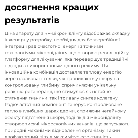
досягнення кращих
результатів
Ціна апарату для RF-мікронідлінгу відображає складну
інженерну розробку, необхідну для безперебійної
інтеграції радіочастотної енергії з точними
технологіями мікронідлінгу, що створює революційну
платформу для лікування, яка перевершує традиційні
підходи з використанням одного режиму. Ця
інноваційна комбінація доставляє теплову енергію
через ізольовані голки, які проникають у шкіру на
контрольовану глибину, спричиняючи унікальну
реакцію регенерації, що стимулює як негайне
стягнення тканини, так і тривалу синтез колагену.
Радіочастотний компонент генерує контрольоване
тепло в глибших шарах дерми, сприяючи негайному
ефекту підтягнення шкіри, тоді як дія мікронідлінгу
створює тисячі мікроскопічних каналів, що запускають
природні механізми відновлення організму. Такий
двофакторний підхід максимізує ефективність