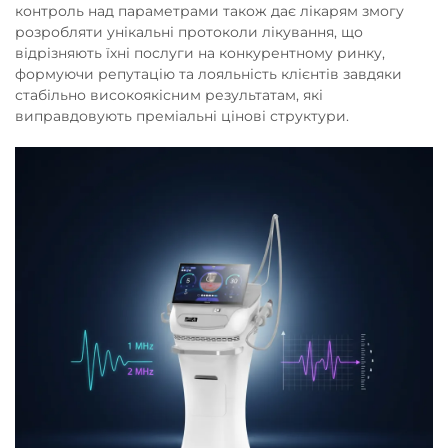
контроль над параметрами також дає лікарям змогу
розробляти унікальні протоколи лікування, що
відрізняють їхні послуги на конкурентному ринку,
формуючи репутацію та лояльність клієнтів завдяки
стабільно високоякісним результатам, які
виправдовують преміальні цінові структури.