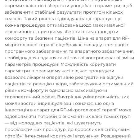
окремих клієнтів і зберігати уподобані параметри, щоб
забезпечити стабільні результати протягом кількох
сеансів. Такий рівень індивідуалізації гарантує, що
кожна процедура оптимізована щодо максимальної
ефективності, при цьому зберігаються стандарти
комфорту та безпеки пацієнтів. Ціна на апарат для RF-
мікроголкової терапії відображає складну інтеграцію
програмного забезпечення та апаратного забезпечення,
необхідну для надання такої точної контролюваної зміни
параметрів процедури. Можливість коригувати
параметри в реальному часі під час процедури
дозволяє лікарям оперативно реагувати на відгуки
пацієнтів та реакцію шкіри, забезпечуючи оптимальний
рівень комфорту й одночасно максимізуючи
терапевтичний ефект. Внутрішня універсальність цих
можливостей індивідуалізації означає, що одна
інвестиція в апарат для RF-мікроголкової терапії може
задовольняти потреби різноманітних клієнтських груп
— від молодших пацієнтів, які шукатимуть
профілактичних процедур, до дорослих клієнтів, яким
потрібні інтенсивні коригуючі втручання. Розширений