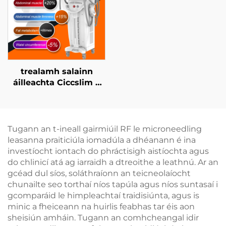
trealamh salainn
áilleachta Ciccslim 3
Tesla le 4 láimhseáil,
le stíomháil ualachraí
leictreamaignéadach
(EMS)
Tugann an t-ineall gairmiúil RF le microneedling
leasanna praiticiúla iomadúla a dhéanann é ina
investíocht iontach do phráctisigh aistíochta agus
do chlinicí atá ag iarraidh a dtreoithe a leathnú. Ar an
gcéad dul síos, soláthraíonn an teicneolaíocht
chunailte seo torthaí níos tapúla agus níos suntasaí i
gcomparáid le himpleachtaí traidisiúnta, agus is
minic a fheiceann na huirlis feabhas tar éis aon
sheisiún amháin. Tugann an comhcheangal idir