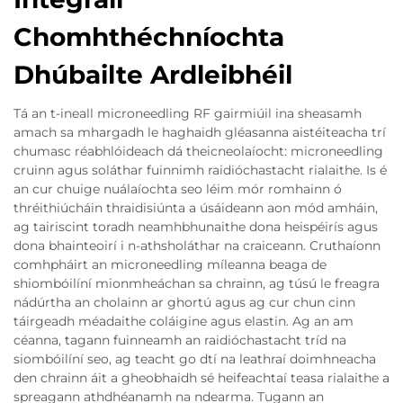
Chomhthéchníochta
Dhúbailte Ardleibhéil
Tá an t-ineall microneedling RF gairmiúil ina sheasamh
amach sa mhargadh le haghaidh gléasanna aistéiteacha trí
chumasc réabhlóideach dá theicneolaíocht: microneedling
cruinn agus soláthar fuinnimh raidióchastacht rialaithe. Is é
an cur chuige nuálaíochta seo léim mór romhainn ó
thréithiúcháin thraidisiúnta a úsáideann aon mód amháin,
ag tairiscint toradh neamhbhunaithe dona heispéirís agus
dona bhainteoirí i n-athsholáthar na craiceann. Cruthaíonn
comhpháirt an microneedling míleanna beaga de
shiombóilíní mionmheáchan sa chrainn, ag túsú le freagra
nádúrtha an cholainn ar ghortú agus ag cur chun cinn
táirgeadh méadaithe coláigine agus elastin. Ag an am
céanna, tagann fuinneamh an raidióchastacht tríd na
siombóilíní seo, ag teacht go dtí na leathraí doimhneacha
den chrainn áit a gheobhaidh sé heifeachtaí teasa rialaithe a
spreagann athdhéanamh na ndearma. Tugann an