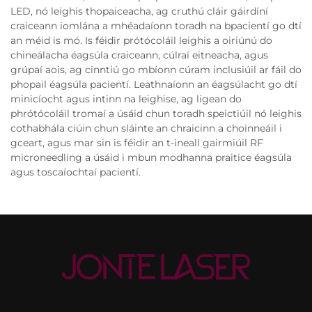
LED, nó leighis thopaiceacha, ag cruthú cláir gáirdíní
craiceann iomlána a mhéadaíonn toradh na bpacientí go dtí
an méid is mó. Is féidir prótócoláil leighis a oiriúnú do
chineálacha éagsúla craiceann, cúlraí eitneacha, agus
grúpaí aois, ag cinntiú go mbíonn cúram inclusiúil ar fáil do
phopail éagsúla pacientí. Leathnaíonn an éagsúlacht go dtí
minicíocht agus intinn na leighise, ag ligean do
phrótócoláil tromaí a úsáid chun toradh speictiúil nó leighis
cothabhála ciúin chun sláinte an chraicinn a choinneáil i
gceart, agus mar sin is féidir an t-ineall gairmiúil RF
microneedling a úsáid i mbun modhanna praitice éagsúla
agus toscaíochtaí pacientí.