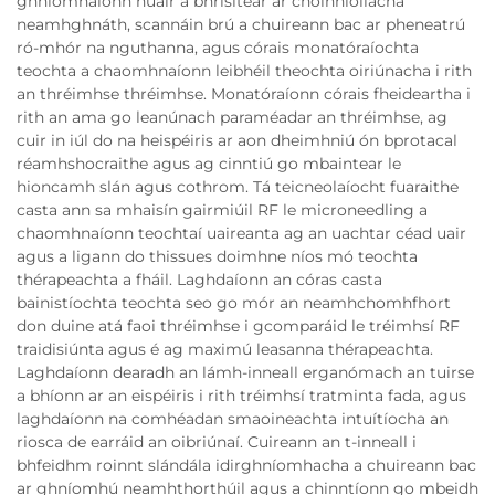
ghníomhaíonn nuair a bhrisitear ar choinníollacha
neamhghnáth, scannáin brú a chuireann bac ar pheneatrú
ró-mhór na nguthanna, agus córais monatóraíochta
teochta a chaomhnaíonn leibhéil theochta oiriúnacha i rith
an thréimhse thréimhse. Monatóraíonn córais fheideartha i
rith an ama go leanúnach paraméadar an thréimhse, ag
cuir in iúl do na heispéiris ar aon dheimhniú ón bprotacal
réamhshocraithe agus ag cinntiú go mbaintear le
hioncamh slán agus cothrom. Tá teicneolaíocht fuaraithe
casta ann sa mhaisín gairmiúil RF le microneedling a
chaomhnaíonn teochtaí uaireanta ag an uachtar céad uair
agus a ligann do thissues doimhne níos mó teochta
thérapeachta a fháil. Laghdaíonn an córas casta
bainistíochta teochta seo go mór an neamhchomhfhort
don duine atá faoi thréimhse i gcomparáid le tréimhsí RF
traidisiúnta agus é ag maximú leasanna thérapeachta.
Laghdaíonn dearadh an lámh-inneall erganómach an tuirse
a bhíonn ar an eispéiris i rith tréimhsí tratminta fada, agus
laghdaíonn na comhéadan smaoineachta intuítíocha an
riosca de earráid an oibriúnaí. Cuireann an t-inneall i
bhfeidhm roinnt slándála idirghníomhacha a chuireann bac
ar ghníomhú neamhthorthúil agus a chinntíonn go mbeidh