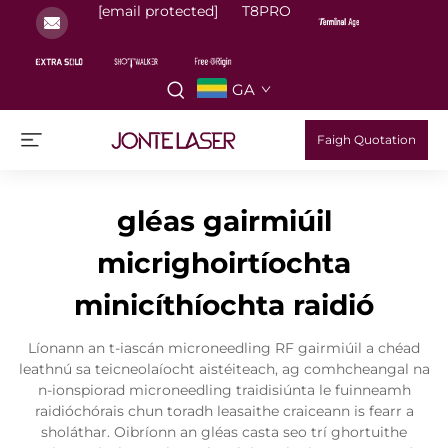
[email protected]
T8PRO
GA
Faigh Quotation
gléas gairmiúil
micrighoirtíochta
minicíthíochta raidió
Líonann an t-iascán microneedling RF gairmiúil a chéad
leathnú sa teicneolaíocht aistéiteach, ag comhcheangal na
n-ionspiorad microneedling traidisiúnta le fuinneamh
raidióchórais chun toradh leasaithe craiceann is fearr a
sholáthar. Oibríonn an gléas casta seo trí ghortuithe