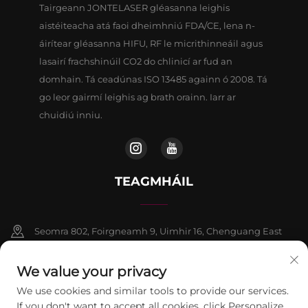
Tairgeann JONTELASER gléasanna leighis
aistéiteacha atá faoi dheimhniú FDA/CE, lena n-
áirítear gléasanna HIFU, RF le micrithinneáil agus
lasairí frachshinúil CO2 do chlinicí ar fud an
domhain. Tá ceadúnas ISO 13485 againn ó 2008. Tá
go leor gairmí leighis ag brath orainn. Iarr ar
chuidiú inniu.
TEAGMHÁIL
Seomra 802, Foirgneamh 9, Uimhir 16, Chenguang East
Road, Contae Fangshan, Beijing
We value your privacy
+86-13911459627
We use cookies and similar tools to provide our services.
If you don't want to accept all cookies, click Personalize
[email protected]