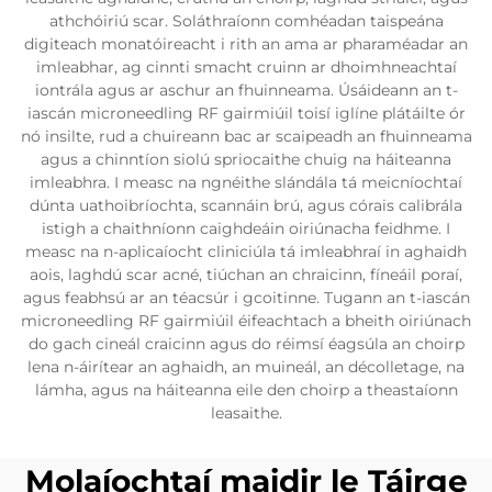
athchóiriú scar. Soláthraíonn comhéadan taispeána
digiteach monatóireacht i rith an ama ar pharaméadar an
imleabhar, ag cinnti smacht cruinn ar dhoimhneachtaí
iontrála agus ar aschur an fhuinneama. Úsáideann an t-
iascán microneedling RF gairmiúil toisí iglíne plátáilte ór
nó insilte, rud a chuireann bac ar scaipeadh an fhuinneama
agus a chinntíon siolú spriocaithe chuig na háiteanna
imleabhra. I measc na ngnéithe slándála tá meicníochtaí
dúnta uathoibríochta, scannáin brú, agus córais calibrála
istigh a chaithníonn caighdeáin oiriúnacha feidhme. I
measc na n-aplicaíocht cliniciúla tá imleabhraí in aghaidh
aois, laghdú scar acné, tiúchan an chraicinn, fíneáil poraí,
agus feabhsú ar an téacsúr i gcoitinne. Tugann an t-iascán
microneedling RF gairmiúil éifeachtach a bheith oiriúnach
do gach cineál craicinn agus do réimsí éagsúla an choirp
lena n-áirítear an aghaidh, an muineál, an décolletage, na
lámha, agus na háiteanna eile den choirp a theastaíonn
leasaithe.
Molaíochtaí maidir le Táirge