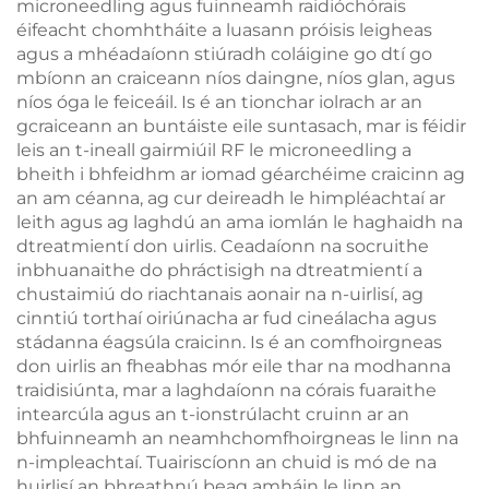
microneedling agus fuinneamh raidióchórais
éifeacht chomhtháite a luasann próisis leigheas
agus a mhéadaíonn stiúradh coláigine go dtí go
mbíonn an craiceann níos daingne, níos glan, agus
níos óga le feiceáil. Is é an tionchar iolrach ar an
gcraiceann an buntáiste eile suntasach, mar is féidir
leis an t-ineall gairmiúil RF le microneedling a
bheith i bhfeidhm ar iomad géarchéime craicinn ag
an am céanna, ag cur deireadh le himpléachtaí ar
leith agus ag laghdú an ama iomlán le haghaidh na
dtreatmientí don uirlis. Ceadaíonn na socruithe
inbhuanaithe do phráctisigh na dtreatmientí a
chustaimiú do riachtanais aonair na n-uirlisí, ag
cinntiú torthaí oiriúnacha ar fud cineálacha agus
stádanna éagsúla craicinn. Is é an comfhoirgneas
don uirlis an fheabhas mór eile thar na modhanna
traidisiúnta, mar a laghdaíonn na córais fuaraithe
intearcúla agus an t-ionstrúlacht cruinn ar an
bhfuinneamh an neamhchomfhoirgneas le linn na
n-impleachtaí. Tuairiscíonn an chuid is mó de na
huirlisí an bhreathnú beag amháin le linn an