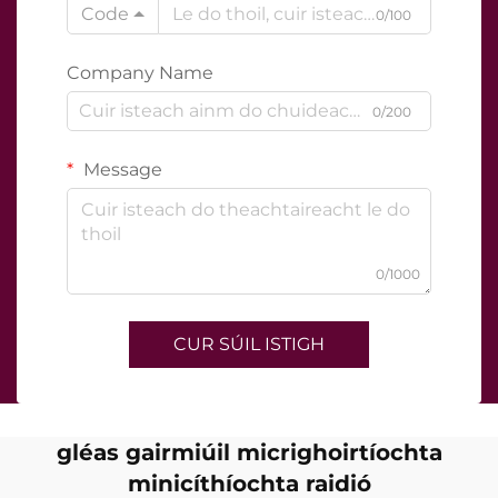
Code
0/100
Company Name
0/200
Message
0/1000
CUR SÚIL ISTIGH
gléas gairmiúil micrighoirtíochta
minicíthíochta raidió