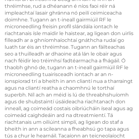
thréimhse, rud a dhéanann é níos faoi réir ná
impleachtaí lasair ghránna nó peilí ceimiceacha
doimhne. Tugann an t-ineall gairmiúil RF le
microneedling freisin profíl slándála iontach le
riachtanais ísle maidir le haistear, ag ligean don uirlis
filleadh ar a ghníomhaíochtaí gnáthcha rudaí go
luath tar éis an thréimhse. Tugann an fáilteachas
seo a thuilleadh ar dhaoine atá lán le obair agus
nach féidir leo tréimhsí fadtéarmacha a fhágáil. Ó
thaobh ghnó de, tugann an t-ineall gairmiúil RF le
microneedling tuairisceadh iontach ar an n-
ionspiorad trí a bheith in ann cliantí nua a tharraingt
agus na cliantí reatha a chaomhnú le torthaí
superbh. Níl ach an méid is lú de threabhshuíomh
agus de shubstaintí úsáideacha riachtanach don
inneall, ag coimeád costais oibriúcháin íseal agus ag
coimeád caighdeáin ard na dtreatmientí. Tá
riachtanais um oiliúint simplí, ag ligean do staf a
bheith in ann a scileanna a fheabhsú go tapa agus
tús a chur le hearnáil. Tacaíonn an teicneolaíocht