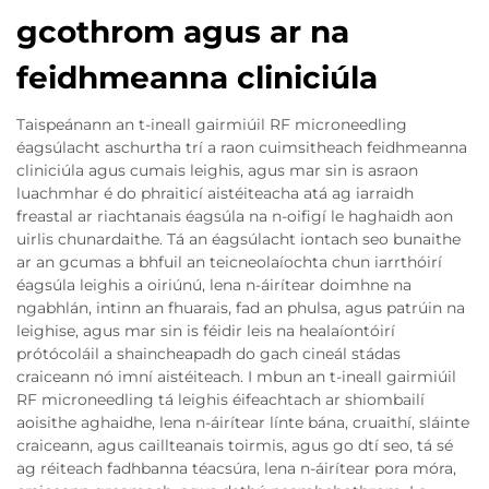
gcothrom agus ar na
feidhmeanna cliniciúla
Taispeánann an t-ineall gairmiúil RF microneedling
éagsúlacht aschurtha trí a raon cuimsitheach feidhmeanna
cliniciúla agus cumais leighis, agus mar sin is asraon
luachmhar é do phraiticí aistéiteacha atá ag iarraidh
freastal ar riachtanais éagsúla na n-oifigí le haghaidh aon
uirlis chunardaithe. Tá an éagsúlacht iontach seo bunaithe
ar an gcumas a bhfuil an teicneolaíochta chun iarrthóirí
éagsúla leighis a oiriúnú, lena n-áirítear doimhne na
ngabhlán, intinn an fhuarais, fad an phulsa, agus patrúin na
leighise, agus mar sin is féidir leis na healaíontóirí
prótócoláil a shaincheapadh do gach cineál stádas
craiceann nó imní aistéiteach. I mbun an t-ineall gairmiúil
RF microneedling tá leighis éifeachtach ar shiombailí
aoisithe aghaidhe, lena n-áirítear línte bána, cruaithí, sláinte
craiceann, agus caillteanais toirmis, agus go dtí seo, tá sé
ag réiteach fadhbanna téacsúra, lena n-áirítear pora móra,