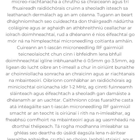
micreo-riachtanacha a chruthú sa chraiceann agus trí
fhuaireadh raidióchórais cruinn a sheoladh isteach sa
leathanach dermálach ag an am céanna. Tugann an beart
dhághníomhach seo cuideachta don tháirgeadh nádúrtha
coláigine agus ar aghaidh an athbhreithniú ceallachar ar
iolrach doimhneachtaí, rud a dhéanann é níos éifeachtaí go
mór ná na himpleachtaí microneedling coitianta amháin.
Cuireann an t-iascán microneedling RF gairmiúil
teicneolaíocht chun cinn i bhfeidhm lena bhfuil
doimhneachtaí iglíne inbhuanaithe ó 0.5mm go 3.5mm, ag
ligean do lucht oibre an t-imeall a chur in oiriúint bunaithe
ar choinníollacha sonracha an chraicinn agus ar riachtanais
na mbainteoirí. Oibríonn comhábhar an raidióchórais ag
minicíochtaí oiriúnacha idir 1-2 MHz, ag cinnti fuinneamh
sláinteach agus éifeachtach a sheoladh gan damáiste a
dhéanamh ar an uachtar. Caithníonn córas fuaraithe casta
atá intéagáilte san t-iascán microneedling RF gairmiúil
smacht ar an teocht is oiriúnaí i rith na n-imleabhar, ag
fheabhsú comfhoirt na mbainteoirí agus ag uasmhéadú na
dtorthaí théipeach. Tá rogha modhanna imleabhar sa
ghléas seo deartha do úsáidí éagsúla lena n-áirítear
leasaithe aghaidhe, cruthú an choirp, laghdú striaicí, agus