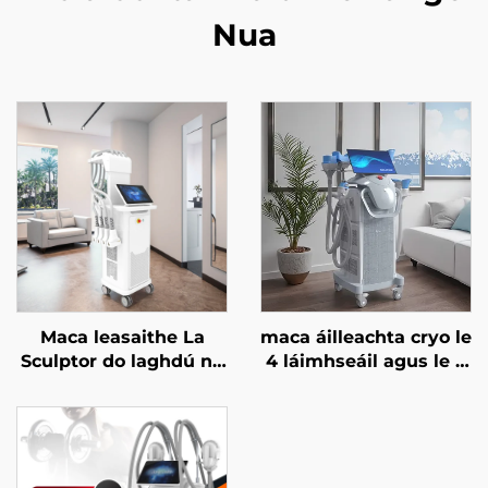
Nua
Maca leasaithe La
maca áilleachta cryo le
Sculptor do laghdú na
4 láimhseáil agus le 8
mboilgí, do chellulítis,
cheann in ionadú, le
le léasair diódach 1060
teicneolaíocht
nm, do chruthú an
fuaraithe 360 céim, le
chorpais agus do chur
criothaireacht, le
i mbárr an bholgáin
laghdú meáchan