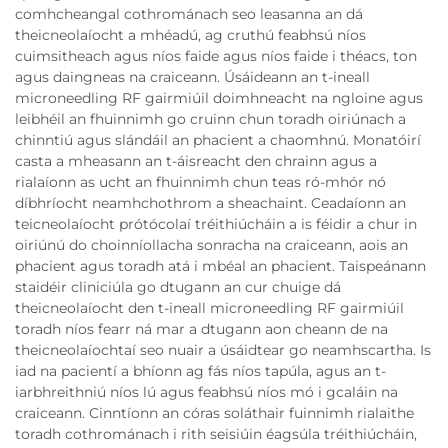
comhcheangal cothrománach seo leasanna an dá
theicneolaíocht a mhéadú, ag cruthú feabhsú níos
cuimsitheach agus níos faide agus níos faide i théacs, ton
agus daingneas na craiceann. Úsáideann an t-ineall
microneedling RF gairmiúil doimhneacht na ngloine agus
leibhéil an fhuinnimh go cruinn chun toradh oiriúnach a
chinntiú agus slándáil an phacient a chaomhnú. Monatóirí
casta a mheasann an t-áisreacht den chrainn agus a
rialaíonn as ucht an fhuinnimh chun teas ró-mhór nó
díbhríocht neamhchothrom a sheachaint. Ceadaíonn an
teicneolaíocht prótócolaí tréithiúcháin a is féidir a chur in
oiriúnú do choinníollacha sonracha na craiceann, aois an
phacient agus toradh atá i mbéal an phacient. Taispeánann
staidéir cliniciúla go dtugann an cur chuige dá
theicneolaíocht den t-ineall microneedling RF gairmiúil
toradh níos fearr ná mar a dtugann aon cheann de na
theicneolaíochtaí seo nuair a úsáidtear go neamhscartha. Is
iad na pacientí a bhíonn ag fás níos tapúla, agus an t-
iarbhreithniú níos lú agus feabhsú níos mó i gcaláin na
craiceann. Cinntíonn an córas soláthair fuinnimh rialaithe
toradh cothrománach i rith seisiúin éagsúla tréithiúcháin,