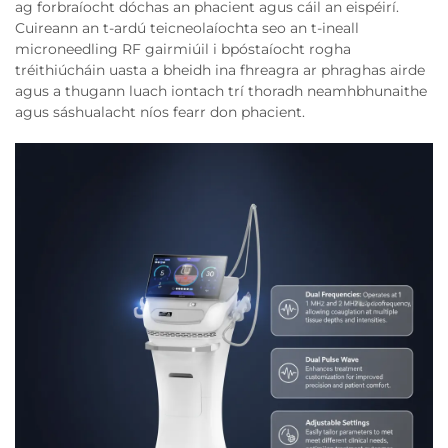
ag forbraíocht dóchas an phacient agus cáil an eispéirí.
Cuireann an t-ardú teicneolaíochta seo an t-ineall
microneedling RF gairmiúil i bpóstaíocht rogha
tréithiúcháin uasta a bheidh ina fhreagra ar phraghas airde
agus a thugann luach iontach trí thoradh neamhbhunaithe
agus sáshualacht níos fearr don phacient.