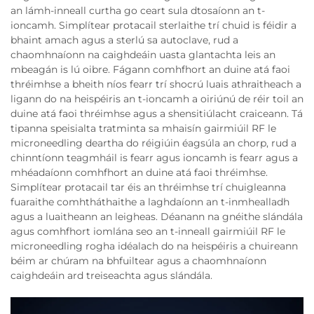
an lámh-inneall curtha go ceart sula dtosaíonn an t-
ioncamh. Simplítear protacail sterlaithe trí chuid is féidir a
bhaint amach agus a sterlú sa autoclave, rud a
chaomhnaíonn na caighdeáin uasta glantachta leis an
mbeagán is lú oibre. Fágann comhfhort an duine atá faoi
thréimhse a bheith níos fearr trí shocrú luais athraitheach a
ligann do na heispéiris an t-ioncamh a oiriúnú de réir toil an
duine atá faoi thréimhse agus a shensitiúlacht craiceann. Tá
tipanna speisialta tratminta sa mhaisín gairmiúil RF le
microneedling deartha do réigiúin éagsúla an chorp, rud a
chinntíonn teagmháil is fearr agus ioncamh is fearr agus a
mhéadaíonn comhfhort an duine atá faoi thréimhse.
Simplítear protacail tar éis an thréimhse trí chuigleanna
fuaraithe comhtháthaithe a laghdaíonn an t-inmhealladh
agus a luaitheann an leigheas. Déanann na gnéithe slándála
agus comhfhort iomlána seo an t-inneall gairmiúil RF le
microneedling rogha idéalach do na heispéiris a chuireann
béim ar chúram na bhfuiltear agus a chaomhnaíonn
caighdeáin ard treiseachta agus slándála.