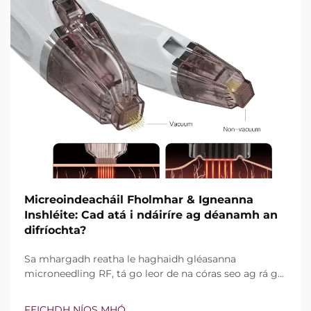
Micreoindeacháil Fholmhar & Igneanna
Inshléite: Cad atá i ndáiríre ag déanamh an
difríochta?
Sa mhargadh reatha le haghaidh gléasanna
microneedling RF, tá go leor de na córas seo ag rá go
bhfuil teicneolaíocht vacuim agus goinní insilte acu.
Áfach, níl an cheist fíor i ndáiríre an bhfuil na gnéithe
FEICHDH NÍOS MHÓ