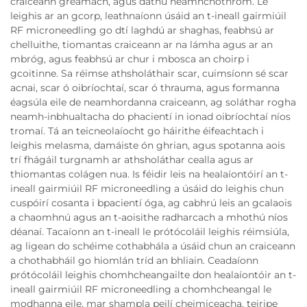
craiceann greamach, agus dathú neamhchothrom. Le
leighis ar an gcorp, leathnaíonn úsáid an t-ineall gairmiúil
RF microneedling go dtí laghdú ar shaghas, feabhsú ar
chelluithe, tiomantas craiceann ar na lámha agus ar an
mbróg, agus feabhsú ar chur i mbosca an choirp i
gcoitinne. Sa réimse athsholáthair scar, cuimsíonn sé scar
acnai, scar ó oibríochtaí, scar ó thrauma, agus formanna
éagsúla eile de neamhordanna craiceann, ag soláthar rogha
neamh-inbhualtacha do phacientí in ionad oibríochtaí níos
tromaí. Tá an teicneolaíocht go háirithe éifeachtach i
leighis melasma, damáiste ón ghrian, agus spotanna aois
trí fhágáil turgnamh ar athsholáthar cealla agus ar
thiomantas colágen nua. Is féidir leis na healaíontóirí an t-
ineall gairmiúil RF microneedling a úsáid do leighis chun
cuspóirí cosanta i bpacientí óga, ag cabhrú leis an gcalaois
a chaomhnú agus an t-aoisithe radharcach a mhothú níos
déanaí. Tacaíonn an t-ineall le prótócoláil leighis réimsiúla,
ag ligean do schéime cothabhála a úsáid chun an craiceann
a chothabháil go hiomlán tríd an bhliain. Ceadaíonn
prótócoláil leighis chomhcheangailte don healaíontóir an t-
ineall gairmiúil RF microneedling a chomhcheangal le
modhanna eile, mar shampla peilí cheimiceacha, teiripe