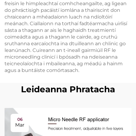
freisin le himpleachtaí comhcheangailte, ag ligean
do phráctisigh pacáistí iomlána a thairiscint don
chraiceann a mhéadaíonn luach na ndíoltóirí
meánach. Ciallaíonn na torthaí fadtéarmacha uirlisí
sásta a thagann ar ais le haghaidh treatmientí
coimeádta agus a thagann le cairde, ag cruthú
sruthanna earcaíochta ina dtuilleann an chlinic go
leanúnach. Cuireann an t-ineall gairmiúil RF le
microneedling clinicí i bpósadh na ndeiseanna
teicneolaíochta i mbaileanna, ag méadú a hainm
agus a buntáiste comórtasach.
Leideanna Phratacha
06
Mar