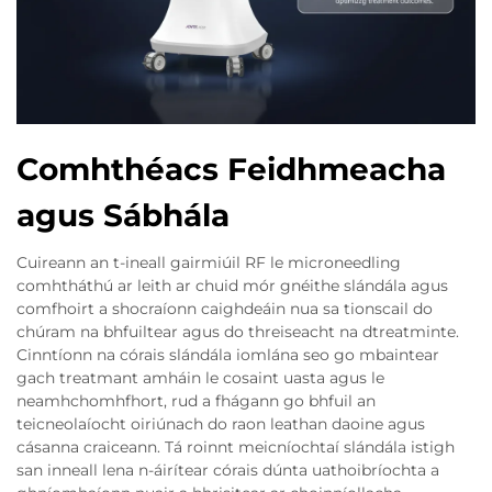
Comhthéacs Feidhmeacha
agus Sábhála
Cuireann an t-ineall gairmiúil RF le microneedling
comhtháthú ar leith ar chuid mór gnéithe slándála agus
comfhoirt a shocraíonn caighdeáin nua sa tionscail do
chúram na bhfuiltear agus do threiseacht na dtreatminte.
Cinntíonn na córais slándála iomlána seo go mbaintear
gach treatmant amháin le cosaint uasta agus le
neamhchomhfhort, rud a fhágann go bhfuil an
teicneolaíocht oiriúnach do raon leathan daoine agus
cásanna craiceann. Tá roinnt meicníochtaí slándála istigh
san inneall lena n-áirítear córais dúnta uathoibríochta a