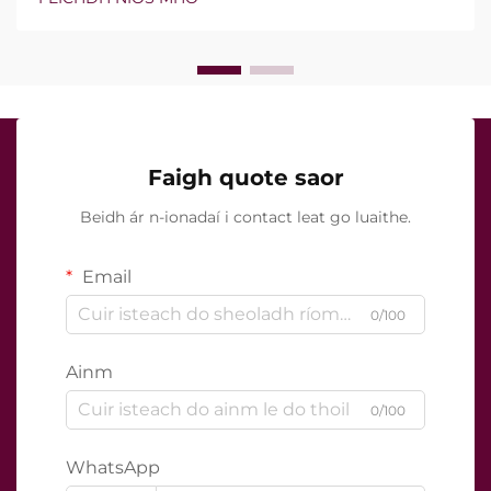
seo ann nó nach bhfuil, ach conas a oibríonn siad go
cruinn le linn na tréatmais chliniciúla...
Faigh quote saor
Beidh ár n-ionadaí i contact leat go luaithe.
Email
0/100
Ainm
0/100
WhatsApp