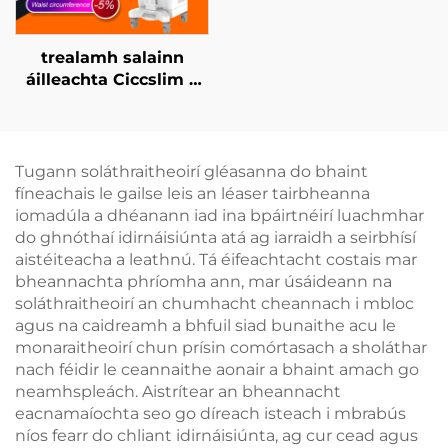
trealamh salainn
áilleachta Ciccslim 3
Tesla le 4 láimhseáil,
le stíomháil ualachraí
leictreamaignéadach
(EMS)
Tugann soláthraitheoirí gléasanna do bhaint
fíneachais le gailse leis an léaser tairbheanna
iomadúla a dhéanann iad ina bpáirtnéirí luachmhar
do ghnóthaí idirnáisiúnta atá ag iarraidh a seirbhísí
aistéiteacha a leathnú. Tá éifeachtacht costais mar
bheannachta phríomha ann, mar úsáideann na
soláthraitheoirí an chumhacht cheannach i mbloc
agus na caidreamh a bhfuil siad bunaithe acu le
monaraitheoirí chun prísin comórtasach a sholáthar
nach féidir le ceannaithe aonair a bhaint amach go
neamhspleách. Aistrítear an bheannacht
eacnamaíochta seo go díreach isteach i mbrabús
níos fearr do chliant idirnáisiúnta, ag cur cead agus