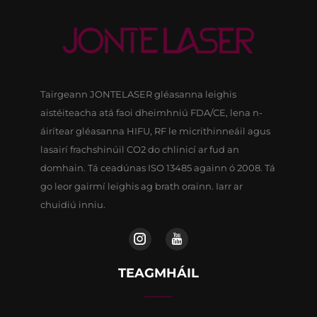
Tairgeann JONTELASER gléasanna leighis
aistéiteacha atá faoi dheimhniú FDA/CE, lena n-
áirítear gléasanna HIFU, RF le micrithinneáil agus
lasairí frachshinúil CO2 do chlinicí ar fud an
domhain. Tá ceadúnas ISO 13485 againn ó 2008. Tá
go leor gairmí leighis ag brath orainn. Iarr ar
chuidiú inniu.
TEAGMHÁIL