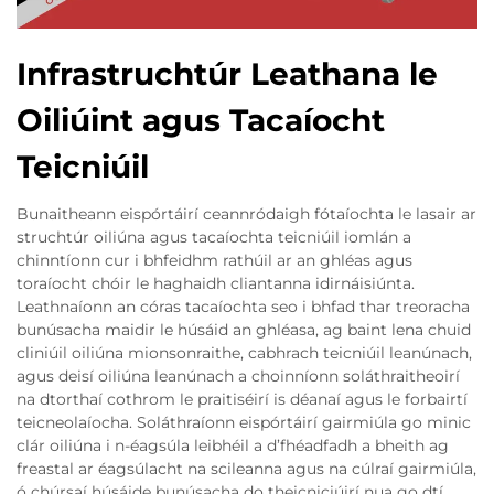
Infrastruchtúr Leathana le
Oiliúint agus Tacaíocht
Teicniúil
Bunaitheann eispórtáirí ceannródaigh fótaíochta le lasair ar
struchtúr oiliúna agus tacaíochta teicniúil iomlán a
chinntíonn cur i bhfeidhm rathúil ar an ghléas agus
toraíocht chóir le haghaidh cliantanna idirnáisiúnta.
Leathnaíonn an córas tacaíochta seo i bhfad thar treoracha
bunúsacha maidir le húsáid an ghléasa, ag baint lena chuid
cliniúil oiliúna mionsonraithe, cabhrach teicniúil leanúnach,
agus deisí oiliúna leanúnach a choinníonn soláthraitheoirí
na dtorthaí cothrom le praitiséirí is déanaí agus le forbairtí
teicneolaíocha. Soláthraíonn eispórtáirí gairmiúla go minic
clár oiliúna i n-éagsúla leibhéil a d’fhéadfadh a bheith ag
freastal ar éagsúlacht na scileanna agus na cúlraí gairmiúla,
ó chúrsaí húsáide bunúsacha do theicniciúirí nua go dtí