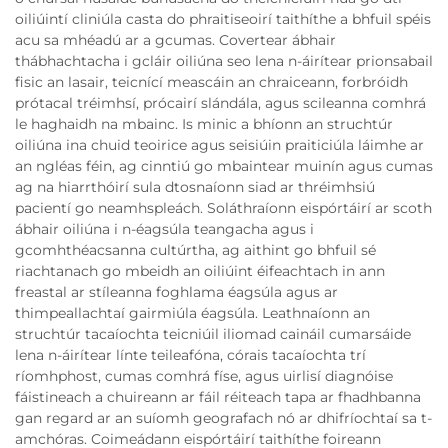
oiliúintí cliniúla casta do phraitiseoirí taithíthe a bhfuil spéis
acu sa mhéadú ar a gcumas. Covertear ábhair
thábhachtacha i gcláir oiliúna seo lena n-áirítear prionsabail
fisic an lasair, teicnící meascáin an chraiceann, forbróidh
prótacal tréimhsí, prócairí slándála, agus scileanna comhrá
le haghaidh na mbainc. Is minic a bhíonn an struchtúr
oiliúna ina chuid teoirice agus seisiúin praiticiúla láimhe ar
an ngléas féin, ag cinntiú go mbaintear muinín agus cumas
ag na hiarrthóirí sula dtosnaíonn siad ar thréimhsiú
pacientí go neamhspleách. Soláthraíonn eispórtáirí ar scoth
ábhair oiliúna i n-éagsúla teangacha agus i
gcomhthéacsanna cultúrtha, ag aithint go bhfuil sé
riachtanach go mbeidh an oiliúint éifeachtach in ann
freastal ar stíleanna foghlama éagsúla agus ar
thimpeallachtaí gairmiúla éagsúla. Leathnaíonn an
struchtúr tacaíochta teicniúil iliomad caináil cumarsáide
lena n-áirítear línte teileafóna, córais tacaíochta trí
ríomhphost, cumas comhrá físe, agus uirlisí diagnóise
fáistineach a chuireann ar fáil réiteach tapa ar fhadhbanna
gan regard ar an suíomh geografach nó ar dhifríochtaí sa t-
amchóras. Coimeádann eispórtáirí taithíthe foireann