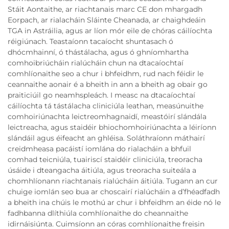
Stáit Aontaithe, ar riachtanais marc CE don mhargadh
Eorpach, ar rialacháin Sláinte Cheanada, ar chaighdeáin
TGA in Astráilia, agus ar líon mór eile de chóras cáilíochta
réigiúnach. Teastaíonn tacaíocht shuntasach ó
dhócmhainní, ó thástálacha, agus ó ghníomhartha
comhoibriúcháin rialúcháin chun na dtacaíochtaí
comhlíonaithe seo a chur i bhfeidhm, rud nach féidir le
ceannaithe aonair é a bheith in ann a bheith ag obair go
praiticiúil go neamhspleách. I measc na dtacaíochtaí
cáilíochta tá tástálacha cliniciúla leathan, measúnuithe
comhoiriúnachta leictreomhagnaidí, meastóirí slándála
leictreacha, agus staidéir bhiochomhoiriúnachta a léiríonn
slándáil agus éifeacht an ghléisa. Soláthraíonn máthairí
creidmheasa pacáistí iomlána do rialacháin a bhfuil
comhad teicniúla, tuairiscí staidéir cliniciúla, treoracha
úsáide i dteangacha áitiúla, agus treoracha suiteála a
chomhlíonann riachtanais rialúcháin áitiúla. Tugann an cur
chuige iomlán seo bua ar choscairí rialúcháin a d’fhéadfadh
a bheith ina chúis le mothú ar chur i bhfeidhm an éide nó le
fadhbanna dlíthiúla comhlíonaithe do cheannaithe
idirnáisiúnta. Cuimsíonn an córas comhlíonaithe freisin