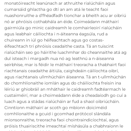
monatóireacht leanúnach ar athruithe rialúcháin agus
cumarsáid ghlactha go dtí an am atá le teacht faoi
nuashonruithe a d’fhéadfadh tionchar a bheith acu ar oibriú
nó ar phróisis cothabhála an éide. Coimeádann máthairí
gairmiúla go minic caidreamh le comhairleoirí rialúcháin
agus leabhair cáilíochta i n-áiteanna éagsúla, rud a
chuireann in iúl go héifeachtach agus go costas-
éifeachtach trí phróisis ceadaithe casta. Tá an tuiscint
rialúcháin seo go háirithe luachmhar do cheannaithe atá ag
dul isteach i margadh nua nó ag leathnú a n-áiseanna
seirbhíse, mar is féidir le máthairí treoracha a thabhairt faoi
riachtanais ceadaithe áitiúla, caighdeáin cáilíochta oibrí,
agus riachtanais ullmhúcháin áiseanna. Tá an t-ullmhúchán
do chomhlíonaithe iomlán agus do cháilíochta freisin ina
léiriú ar ghiobráil an mháthair le caidreamh fadtéarmach le
custaiméirí, mar a choimeádann éide a cheadaíodh go cuí a
luach agus a stádas rialúcháin ar fud a shaol oibriúcháin.
Cinntíonn máthairí ar scoth go mbíonn doiciméid
comhlíonaithe a gcuid i gcomhad prótócol slándála
mionsonraithe, treoracha faoi chointraindicíochtaí, agus
próisis thuairiscithe imeachtaí míshásúla a chabhraíonn le