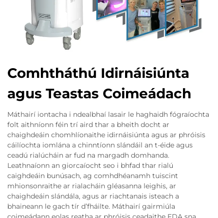
Comhtháthú Idirnáisiúnta
agus Teastas Coimeádach
Máthairí iontacha i ndealbhaí lasair le haghaidh fógraíochta
folt aithníonn féin trí aird thar a bheith docht ar
chaighdeáin chomhlíonaithe idirnáisiúnta agus ar phróisis
cáilíochta iomlána a chinntíonn slándáil an t-éide agus
ceadú rialúcháin ar fud na margadh domhanda.
Leathnaíonn an giorcaíocht seo i bhfad thar rialú
caighdeáin bunúsach, ag comhdhéanamh tuiscint
mhionsonraithe ar rialacháin gléasanna leighis, ar
chaighdeáin slándála, agus ar riachtanais isteach a
bhaineann le gach tír d’fháilte. Máthairí gairmiúla
coimeádann eolas reatha ar phróisis ceadaithe FDA sna