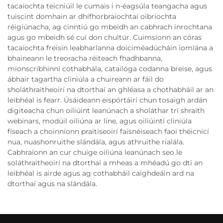
tacaíochta teicniúil le cumais i n-éagsúla teangacha agus
tuiscint domhain ar dhífhorbraíochtaí oibríochta
réigiúnacha, ag cinntiú go mbeidh an cabhrach inrochtana
agus go mbeidh sé cuí don chultúr. Cuimsíonn an córas
tacaíochta freisin leabharlanna doiciméadúcháin iomlána a
bhaineann le treoracha réiteach fhadhbanna,
mionscríbhinní cothabhála, catailóga codanna breise, agus
ábhair tagartha cliniúla a chuireann ar fáil do
sholáthraitheoirí na dtorthaí an ghléasa a chothabháil ar an
leibhéal is fearr. Úsáideann eispórtáirí chun tosaigh ardán
digiteacha chun oiliúint leanúnach a sholáthar trí shraith
webinars, modúil oiliúna ar líne, agus oiliúintí cliniúla
físeach a choinníonn praitiseoirí faisnéiseach faoi théicnící
nua, nuashonruithe slándála, agus athruithe rialála.
Cabhraíonn an cur chuige oiliúna leanúnach seo le
soláthraitheoirí na dtorthaí a mheas a mhéadú go dtí an
leibhéal is airde agus ag cothabháil caighdeáin ard na
dtorthaí agus na slándála.