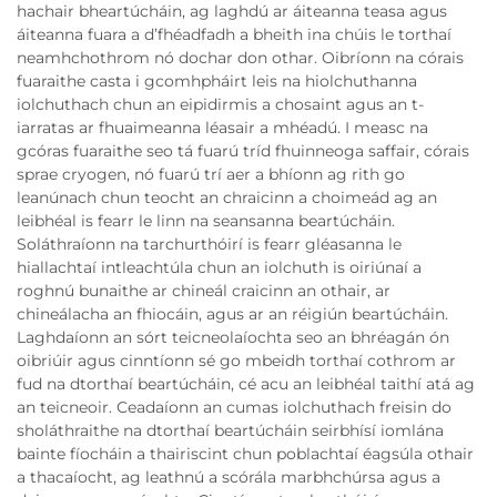
hachair bheartúcháin, ag laghdú ar áiteanna teasa agus
áiteanna fuara a d’fhéadfadh a bheith ina chúis le torthaí
neamhchothrom nó dochar don othar. Oibríonn na córais
fuaraithe casta i gcomhpháirt leis na hiolchuthanna
iolchuthach chun an eipidirmis a chosaint agus an t-
iarratas ar fhuaimeanna léasair a mhéadú. I measc na
gcóras fuaraithe seo tá fuarú tríd fhuinneoga saffair, córais
sprae cryogen, nó fuarú trí aer a bhíonn ag rith go
leanúnach chun teocht an chraicinn a choimeád ag an
leibhéal is fearr le linn na seansanna beartúcháin.
Soláthraíonn na tarchurthóirí is fearr gléasanna le
hiallachtaí intleachtúla chun an iolchuth is oiriúnaí a
roghnú bunaithe ar chineál craicinn an othair, ar
chineálacha an fhiocáin, agus ar an réigiún beartúcháin.
Laghdaíonn an sórt teicneolaíochta seo an bhréagán ón
oibriúir agus cinntíonn sé go mbeidh torthaí cothrom ar
fud na dtorthaí beartúcháin, cé acu an leibhéal taithí atá ag
an teicneoir. Ceadaíonn an cumas iolchuthach freisin do
sholáthraithe na dtorthaí beartúcháin seirbhísí iomlána
bainte fíocháin a thairiscint chun poblachtaí éagsúla othair
a thacaíocht, ag leathnú a scórála marbhchúrsa agus a