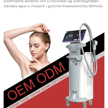
soláthraithe seirbhísí linn a choinneáil ag ardchaighdeán
slándála agus a chosaint i gcoinne freastalaíochta dlíthiúla.