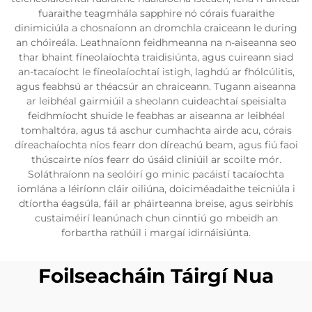
fuaraithe teagmhála sapphire nó córais fuaraithe
dinimiciúla a chosnaíonn an dromchla craiceann le during
an chóireála. Leathnaíonn feidhmeanna na n-aiseanna seo
thar bhaint fíneolaíochta traidisiúnta, agus cuireann siad
an-tacaíocht le fíneolaíochtaí istigh, laghdú ar fhólcúlitis,
agus feabhsú ar théacsúr an chraiceann. Tugann aiseanna
ar leibhéal gairmiúil a sheolann cuideachtaí speisialta
feidhmíocht shuide le feabhas ar aiseanna ar leibhéal
tomhaltóra, agus tá aschur cumhachta airde acu, córais
díreachaíochta níos fearr don díreachú beam, agus fiú faoi
thúscairte níos fearr do úsáid cliniúil ar scoilte mór.
Soláthraíonn na seolóirí go minic pacáistí tacaíochta
iomlána a léiríonn cláir oiliúna, doiciméadaithe teicniúla i
dtíortha éagsúla, fáil ar pháirteanna breise, agus seirbhís
custaiméirí leanúnach chun cinntiú go mbeidh an
forbartha rathúil i margaí idirnáisiúnta.
Foilseacháin Táirgí Nua