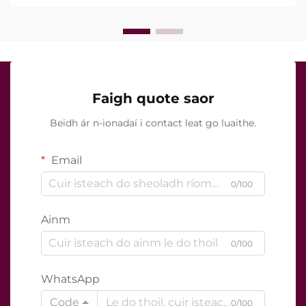
cruinn le linn na tréatmais chliniciúla...
Faigh quote saor
Beidh ár n-ionadaí i contact leat go luaithe.
Email
0/100
Ainm
0/100
WhatsApp
Code
0/100