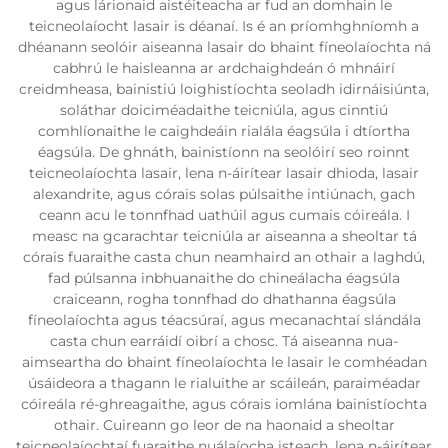
agus lárionaid aistéiteacha ar fud an domhain le
teicneolaíocht lasair is déanaí. Is é an príomhghníomh a
dhéanann seolóir aiseanna lasair do bhaint fíneolaíochta ná
cabhrú le haisleanna ar ardchaighdeán ó mhnáirí
creidmheasa, bainistiú loighistíochta seoladh idirnáisiúnta,
soláthar doiciméadaithe teicniúla, agus cinntiú
comhlíonaithe le caighdeáin rialála éagsúla i dtíortha
éagsúla. De ghnáth, bainistíonn na seolóirí seo roinnt
teicneolaíochta lasair, lena n-áirítear lasair dhioda, lasair
alexandrite, agus córais solas púlsaithe intiúnach, gach
ceann acu le tonnfhad uathúil agus cumais cóireála. I
measc na gcarachtar teicniúla ar aiseanna a sheoltar tá
córais fuaraithe casta chun neamhaird an othair a laghdú,
fad púlsanna inbhuanaithe do chineálacha éagsúla
craiceann, rogha tonnfhad do dhathanna éagsúla
fíneolaíochta agus téacsúraí, agus mecanachtaí slándála
casta chun earráidí oibrí a chosc. Tá aiseanna nua-
aimseartha do bhaint fíneolaíochta le lasair le comhéadan
úsáideora a thagann le rialuithe ar scáileán, paraiméadar
cóireála ré-ghreagaithe, agus córais iomlána bainistíochta
othair. Cuireann go leor de na haonaid a sheoltar
teicneolaíochtaí fuaraithe nuálaíocha isteach, lena n-áirítear