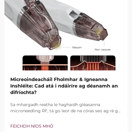
Micreoindeacháil Fholmhar & Igneanna
Inshléite: Cad atá i ndáiríre ag déanamh an
difríochta?
Sa mhargadh reatha le haghaidh gléasanna
microneedling RF, tá go leor de na córas seo ag rá go
bhfuil teicneolaíocht vacuim agus goinní insilte acu.
Áfach, níl an cheist fíor i ndáiríre an bhfuil na gnéithe
FEICHDH NÍOS MHÓ
seo ann nó nach bhfuil, ach conas a oibríonn siad go