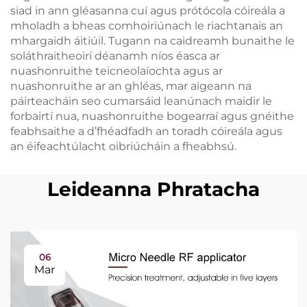
siad in ann gléasanna cuí agus prótócola cóireála a
mholadh a bheas comhoiriúnach le riachtanais an
mhargaidh áitiúil. Tugann na caidreamh bunaithe le
soláthraitheoirí déanamh níos éasca ar
nuashonruithe teicneolaíochta agus ar
nuashonruithe ar an ghléas, mar aigeann na
páirteacháin seo cumarsáid leanúnach maidir le
forbairtí nua, nuashonruithe bogearraí agus gnéithe
feabhsaithe a d’fhéadfadh an toradh cóireála agus
an éifeachtúlacht oibriúcháin a fheabhsú.
Leideanna Phratacha
06
Mar