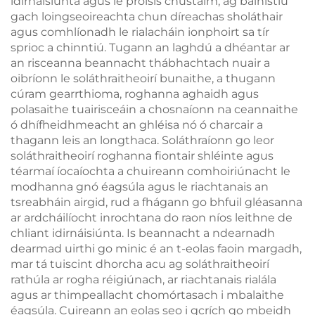
idirnáisiúnta agus le próisis chustaim, ag bainistiú
gach loingseoireachta chun díreachas sholáthair
agus comhlíonadh le rialacháin ionphoirt sa tír
sprioc a chinntiú. Tugann an laghdú a dhéantar ar
an risceanna beannacht thábhachtach nuair a
oibríonn le soláthraitheoirí bunaithe, a thugann
cúram gearrthioma, roghanna aghaidh agus
polasaithe tuairisceáin a chosnaíonn na ceannaithe
ó dhífheidhmeacht an ghléisa nó ó charcair a
thagann leis an longthaca. Soláthraíonn go leor
soláthraitheoirí roghanna fiontair shléinte agus
téarmaí íocaíochta a chuireann comhoiriúnacht le
modhanna gnó éagsúla agus le riachtanais an
tsreabháin airgid, rud a fhágann go bhfuil gléasanna
ar ardcháilíocht inrochtana do raon níos leithne de
chliant idirnáisiúnta. Is beannacht a ndearnadh
dearmad uirthi go minic é an t-eolas faoin margadh,
mar tá tuiscint dhorcha acu ag soláthraitheoirí
rathúla ar rogha réigiúnach, ar riachtanais rialála
agus ar thimpeallacht chomórtasach i mbalaithe
éagsúla. Cuireann an eolas seo i gcrích go mbeidh