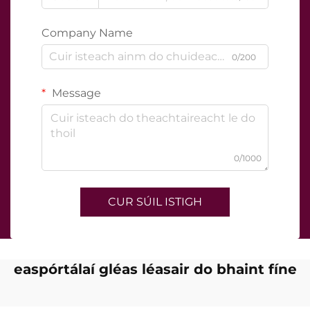
Company Name
0/200
Message
0/1000
CUR SÚIL ISTIGH
easpórtálaí gléas léasair do bhaint fíne