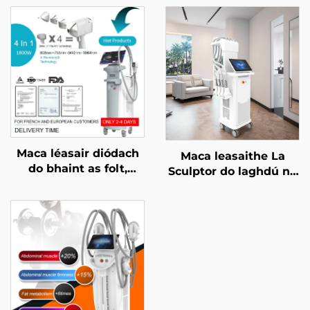
Maca léasair diódach
Maca leasaithe La
do bhaint as folt,
Sculptor do laghdú na
ceadaithe ag an FDA,
mboilgí, do chellulítis,
ag an MDR, agus ag an
le léasair diódach 1060
MDSAP, 600W, 1200W,
nm, do chruthú an
1800W, 3000W, 4 i 1, le
chorpais agus do chur
spásanna in ionadú,
i mbárr an bholgáin
755 nm, 808 nm, 940
nm, 1064 nm