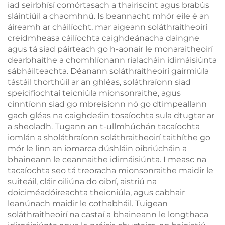
iad seirbhísí comórtasach a thairiscint agus brabús
sláintiúil a chaomhnú. Is beannacht mhór eile é an
áireamh ar cháilíocht, mar aigeann soláthraitheoirí
creidmheasa cáilíochta caighdeánacha daingne
agus tá siad páirteach go h-aonair le monaraitheoirí
dearbhaithe a chomhlíonann rialacháin idirnáisiúnta
sábháilteachta. Déanann soláthraitheoirí gairmiúla
tástáil thorthúil ar an ghléas, soláthraíonn siad
speicifíochtaí teicniúla mionsonraithe, agus
cinntíonn siad go mbreisíonn nó go dtimpeallann
gach gléas na caighdeáin tosaíochta sula dtugtar ar
a sheoladh. Tugann an t-ullmhúchán tacaíochta
iomlán a sholáthraíonn soláthraitheoirí taithíthe go
mór le linn an iomarca dúshláin oibriúcháin a
bhaineann le ceannaithe idirnáisiúnta. I measc na
tacaíochta seo tá treoracha mionsonraithe maidir le
suiteáil, cláir oiliúna do oibrí, aistriú na
doiciméadóireachta theicniúla, agus cabhair
leanúnach maidir le cothabháil. Tuigean
soláthraitheoirí na castaí a bhaineann le longthaca