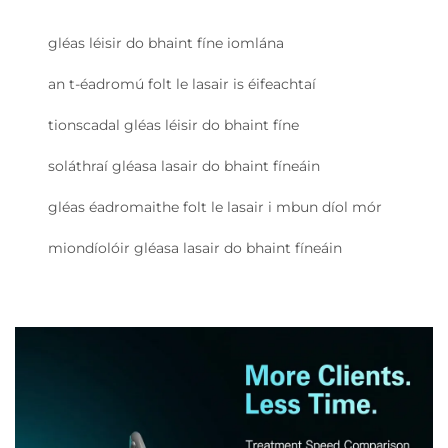
gléas léisir do bhaint fíne iomlána
an t-éadromú folt le lasair is éifeachtaí
tionscadal gléas léisir do bhaint fíne
soláthraí gléasa lasair do bhaint fíneáin
gléas éadromaithe folt le lasair i mbun díol mór
miondíolóir gléasa lasair do bhaint fíneáin