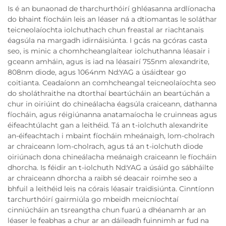
Is é an bunaonad de tharchurthóirí ghléasanna ardlíonacha
do bhaint fíocháin leis an léaser ná a dtiomantas le soláthar
teicneolaíochta iolchuthach chun freastal ar riachtanais
éagsúla na margadh idirnáisiúnta. I gcás na gcóras casta
seo, is minic a chomhcheanglaítear iolchuthanna léasair i
gceann amháin, agus is iad na léasairí 755nm alexandrite,
808nm diode, agus 1064nm Nd:YAG a úsáidtear go
coitianta. Ceadaíonn an comhcheangal teicneolaíochta seo
do sholáthraithe na dtorthaí beartúcháin an beartúchán a
chur in oiriúint do chineálacha éagsúla craiceann, dathanna
fíocháin, agus réigiúnanna anatamaíocha le cruinneas agus
éifeachtúlacht gan a leithéid. Tá an t-iolchuth alexandrite
an-éifeachtach i mbaint fíocháin mheánaigh, lom-cholrach
ar chraiceann lom-cholrach, agus tá an t-iolchuth diode
oiriúnach dona chineálacha meánaigh craiceann le fíocháin
dhorcha. Is féidir an t-iolchuth Nd:YAG a úsáid go sábháilte
ar chraiceann dhorcha a raibh sé deacair roimhe seo a
bhfuil a leithéid leis na córais léasair traidisiúnta. Cinntíonn
tarchurthóirí gairmiúla go mbeidh meicníochtaí
cinniúcháin an tsreangtha chun fuarú a dhéanamh ar an
léaser le feabhas a chur ar an dáileadh fuinnimh ar fud na