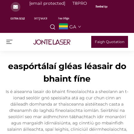
[email protected]
T8PRO
GA
Faigh Quotation
easpórtálaí gléas léasair do
bhaint fíne
Is é aiseanna lasair do bhaint fíneolaíochta a sheolann an t-
ionad seolóir gnó speisialta atá ag cur chun cinn an
dáileadh domhanda ar thaisceanna aistéiteach casta a
dheanamh do laghdú fíneolaíochta iomlán. Seirbhísí na
seolóirí seo mar aidhmchinn tábhachtach idir monaróirí
agus margaidh idirnáisiúnta, ag cinntiú go mbainfidh
salainn áilleachta, spaí leighis, cliniciúil déirmheolaíochta,