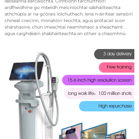
deiseanna earcaíochta. Cinntíonn tarchurthóirí
ardfheidhme go mbeidh meicníochtaí sábháilteachta
athchúpla ar na gcórais iolchuthach, lena n-áirítear sensóirí
chineál craicinn, monatóirí teochta, agus prótacail scoir
shárshaoire, chun imeachtaí neamhshaor a sheachaint
agus caighdeáin shábháilteachta an othair a chaomhnú.