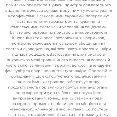
помилкам оператора. Сучасні пристрої для лазерного
видалення волосся оснащені зручними у користуванні
інтерфейсами з сенсорними екранами, попередньо
встановленими параметрами лікування та
комплексними системами управління пацієнтами.
Багато експортованих пристроїв використовують
інноваційні технології охолодження, наприклад,
контактне охолодження сапфіром або динамічні
системи охолодження, які захищають поверхню шкіри
під час процедури. Застосування цих пристроїв
виходить за межі традиційного видалення волосся й
часто включає лікування врослих волосся, зменшення
фолікуліту та покращення текстури шкіри. Професійне
обладнання, що експортується спеціалізованими
компаніями, як правило, забезпечує вищу
продуктивність порівняно з побутовими аналогами:
воно характеризується більшою потужністю
випромінювання, точнішими системами подачі
лазерного променя та підвищеною міцністю для
інтенсивного клінічного використання. Експортери
часто надають комплексні пакети підтримки, у тому