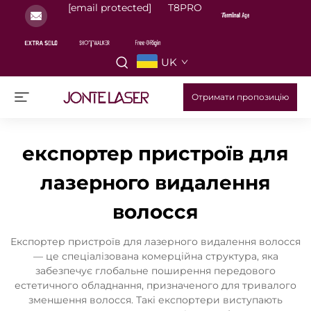
[email protected]
T8PRO
UK
Отримати пропозицію
експортер пристроїв для
лазерного видалення
волосся
Експортер пристроїв для лазерного видалення волосся
— це спеціалізована комерційна структура, яка
забезпечує глобальне поширення передового
естетичного обладнання, призначеного для тривалого
зменшення волосся. Такі експортери виступають