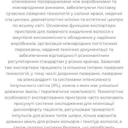
ключовими посередниками між виробниками та
міжнародними ринками, забезпечуючи поставку
сучасних лазерних технологій у салони краси, медичні
спа-центри, дерматологічні клініки та естетичні центри
по всьому світі. Основною функцією експортера
пристроїв для лазерного видалення волосся є
закупівля високоякісного обладнання у надійних
виробників, організація міжнародних логістичних
перевезень, надання технічної документації та
забезпечення відповідності різноманітним
регуляторним стандартам у різних країнах. Зазвичай
такі експортери працюють із кількома типами лазерних
технологій, у тому числі діодними лазерами, лазерами
на александриті та системами інтенсивного
імпульсного світла (IPL), кожна з яких має унікальні
довжини хвиль і терапевтичні можливості. Технологічні
особливості експортованих пристроїв часто включають
просунуті системи охолодження для мінімізації
дискомфорту пацієнтів, регульовані тривалості
імпульсів для різних типів шкіри, кілька варіантів
довжин хвиль для різних кольорів і текстур волосся, а
також складні системи безпеки, що запобігають