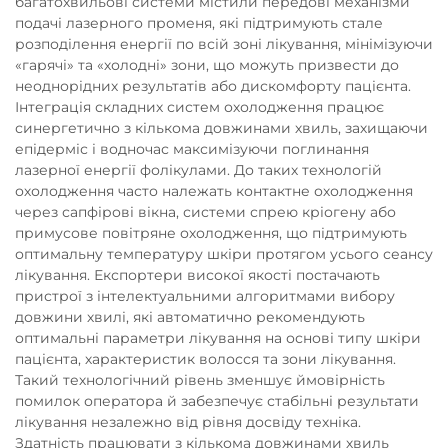
багатохвильові системи містили передові механізми
подачі лазерного променя, які підтримують стале
розподілення енергії по всій зоні лікування, мінімізуючи
«гарячі» та «холодні» зони, що можуть призвести до
неоднорідних результатів або дискомфорту пацієнта.
Інтеграція складних систем охолодження працює
синергетично з кількома довжинами хвиль, захищаючи
епідерміс і водночас максимізуючи поглинання
лазерної енергії фолікулами. До таких технологій
охолодження часто належать контактне охолодження
через сапфірові вікна, системи спрею кріогену або
примусове повітряне охолодження, що підтримують
оптимальну температуру шкіри протягом усього сеансу
лікування. Експортери високої якості постачають
пристрої з інтелектуальними алгоритмами вибору
довжини хвилі, які автоматично рекомендують
оптимальні параметри лікування на основі типу шкіри
пацієнта, характеристик волосся та зони лікування.
Такий технологічний рівень зменшує ймовірність
помилок оператора й забезпечує стабільні результати
лікування незалежно від рівня досвіду техніка.
Здатність працювати з кількома довжинами хвиль