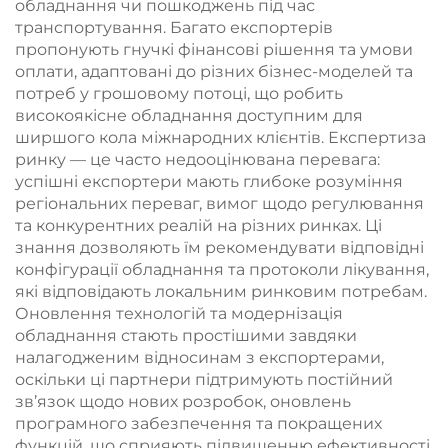
обладнання чи пошкоджень під час
транспортування. Багато експортерів
пропонують гнучкі фінансові рішення та умови
оплати, адаптовані до різних бізнес-моделей та
потреб у грошовому потоці, що робить
високоякісне обладнання доступним для
ширшого кола міжнародних клієнтів. Експертиза
ринку — це часто недооцінювана перевага:
успішні експортери мають глибоке розуміння
регіональних переваг, вимог щодо регулювання
та конкурентних реалій на різних ринках. Ці
знання дозволяють їм рекомендувати відповідні
конфігурації обладнання та протоколи лікування,
які відповідають локальним ринковим потребам.
Оновлення технологій та модернізація
обладнання стають простішими завдяки
налагодженим відносинам з експортерами,
оскільки ці партнери підтримують постійний
зв’язок щодо нових розробок, оновлень
програмного забезпечення та покращених
функцій, що сприяють підвищенню ефективності