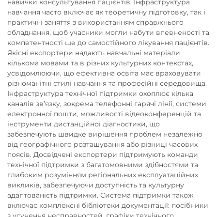
навички консультування пацієнтів. Інфраструктура
навчання часто включає як теоретичну підготовку, так і
практичні заняття з використанням справжнього
обладнання, щоб учасники могли набути впевненості та
компетентності ще до самостійного лікування пацієнтів.
Якісні експортери надають навчальні матеріали
кількома мовами та в різних культурних контекстах,
усвідомлюючи, що ефективна освіта має враховувати
різноманітні стилі навчання та професійні середовища.
Інфраструктура технічної підтримки охоплює кілька
каналів зв’язку, зокрема телефонні гарячі лінії, системи
електронної пошти, можливості відеоконференцій та
інструменти дистанційної діагностики, що
забезпечують швидке вирішення проблем незалежно
від географічного розташування або різниці часових
поясів. Досвідчені експортери підтримують команди
технічної підтримки з багатомовними здібностями та
глибоким розумінням регіональних експлуатаційних
викликів, забезпечуючи доступність та культурну
адаптованість підтримки. Система підтримки також
включає комплексні бібліотеки документації: посібники
з усунення несправностей, графіки технічного