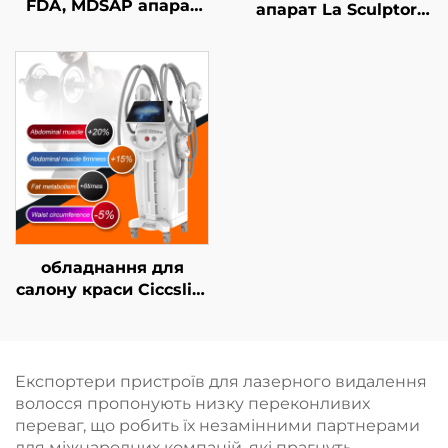
FDA, MDSAP апарат
апарат La Sculptor
для лазерного
для зменшення
видалення волосся
жирової тканини та
типу «4 в 1» зі
целюліту за
змінними насадками
допомогою діодного
та потужністю 600 Вт,
лазера 1060 нм,
1200 Вт, 1800 Вт, 3000
призначений для
Вт; діодний лазер з
контурної корекції та
довжинами хвиль 755
схуднення
нм, 808 нм, 940 нм,
1064 нм
обладнання для
салону краси Ciccslim
з електромагнітною
стимуляцією м’язів
(EMS), 3 Тесла, 4
ручки
Експортери пристроїв для лазерного видалення
волосся пропонують низку переконливих
переваг, що робить їх незамінними партнерами
для міжнародних компаній, які прагнуть