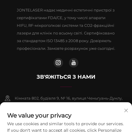
JONTELASER надає медичні естетичні пристрої з
сертифікатами FDA/CE, у тому числі апарати
HIFU, RF-мікроголкові системи та CO2-фракційні
лазери для клінік по всьому світі. Сертифіковано
за стандартом ISO 13485 з 2008 року. Довіряють
професіонали. Замовте розрахунок уже сьогодні.
ЗВ'ЯЖІТЬСЯ З НАМИ
Кімната 802, будівля 9, № 16, вулиця Ченьгуань-Дунлу,
район Фаншань, Пекін
We value your privacy
+86-13911459627
We use cookies and similar tools to provide our services.
If you don't want to accept all cookies, click Personalize
[email protected]