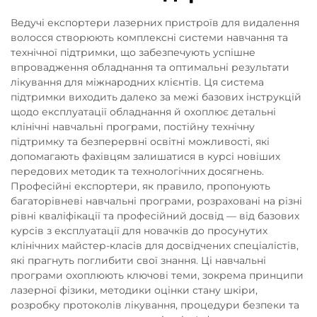
Ведучі експортери лазерних пристроїв для видалення
волосся створюють комплексні системи навчання та
технічної підтримки, що забезпечують успішне
впровадження обладнання та оптимальні результати
лікування для міжнародних клієнтів. Ця система
підтримки виходить далеко за межі базових інструкцій
щодо експлуатації обладнання й охоплює детальні
клінічні навчальні програми, постійну технічну
підтримку та безперервні освітні можливості, які
допомагають фахівцям залишатися в курсі новіших
передових методик та технологічних досягнень.
Професійні експортери, як правило, пропонують
багаторівневі навчальні програми, розраховані на різні
рівні кваліфікації та професійний досвід — від базових
курсів з експлуатації для новачків до просунутих
клінічних майстер-класів для досвідчених спеціалістів,
які прагнуть поглибити свої знання. Ці навчальні
програми охоплюють ключові теми, зокрема принципи
лазерної фізики, методики оцінки стану шкіри,
розробку протоколів лікування, процедури безпеки та