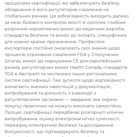
процесами сертифікації, які забезпечують безпеку
обладнання й його регуляторне схвалення на
глобальних ринках. Ця зобов’язаність виходить далеко
за межі базового контролю якості й охоплює глибоке
розуміння нормативних вимог до медичних виробів,
стандартів безпеки та вимог до імпорту, специфічних
для кожної країни призначення. Професійні
експортери постійно оновлюють свої знання щодо
процесів отримання схвалення FDA у Сполучених
Штатах, вимог до маркування CE для європейських
ринків, регуляторних вимог Health Canada, стандартів
TGA в Австралії та численних інших регіональних
систем сертифікації. Такі зусилля щодо відповідності
вимагають значних інвестицій у документацію,
випробування та діяльність з взаємодії з
регуляторними органами — завдання, яке окремі
покупці практично не можуть виконати самостійно.
Процес сертифікації передбачає розгорнуті клінічні
випробування, оцінку електромагнітної сумісності,
перевірку електричної безпеки та дослідження
біосумісності, що підтверджують безпеку та