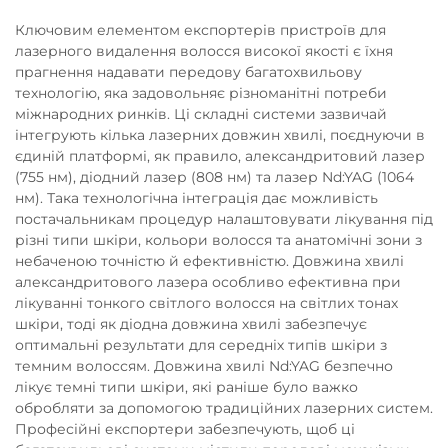
Ключовим елементом експортерів пристроїв для
лазерного видалення волосся високої якості є їхня
прагнення надавати передову багатохвильову
технологію, яка задовольняє різноманітні потреби
міжнародних ринків. Ці складні системи зазвичай
інтегрують кілька лазерних довжин хвилі, поєднуючи в
єдиній платформі, як правило, александритовий лазер
(755 нм), діодний лазер (808 нм) та лазер Nd:YAG (1064
нм). Така технологічна інтеграція дає можливість
постачальникам процедур налаштовувати лікування під
різні типи шкіри, кольори волосся та анатомічні зони з
небаченою точністю й ефективністю. Довжина хвилі
александритового лазера особливо ефективна при
лікуванні тонкого світлого волосся на світлих тонах
шкіри, тоді як діодна довжина хвилі забезпечує
оптимальні результати для середніх типів шкіри з
темним волоссям. Довжина хвилі Nd:YAG безпечно
лікує темні типи шкіри, які раніше було важко
обробляти за допомогою традиційних лазерних систем.
Професійні експортери забезпечують, щоб ці