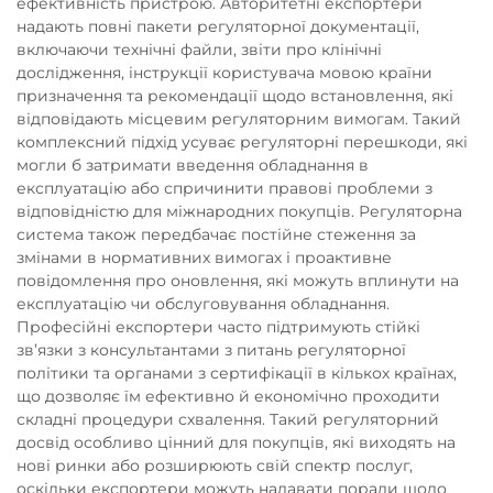
ефективність пристрою. Авторитетні експортери
надають повні пакети регуляторної документації,
включаючи технічні файли, звіти про клінічні
дослідження, інструкції користувача мовою країни
призначення та рекомендації щодо встановлення, які
відповідають місцевим регуляторним вимогам. Такий
комплексний підхід усуває регуляторні перешкоди, які
могли б затримати введення обладнання в
експлуатацію або спричинити правові проблеми з
відповідністю для міжнародних покупців. Регуляторна
система також передбачає постійне стеження за
змінами в нормативних вимогах і проактивне
повідомлення про оновлення, які можуть вплинути на
експлуатацію чи обслуговування обладнання.
Професійні експортери часто підтримують стійкі
зв’язки з консультантами з питань регуляторної
політики та органами з сертифікації в кількох країнах,
що дозволяє їм ефективно й економічно проходити
складні процедури схвалення. Такий регуляторний
досвід особливо цінний для покупців, які виходять на
нові ринки або розширюють свій спектр послуг,
оскільки експортери можуть надавати поради щодо