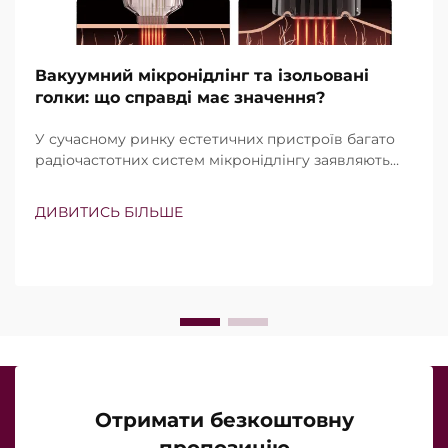
Вакуумний мікронідлінг та ізольовані
голки: що справді має значення?
У сучасному ринку естетичних пристроїв багато
радіочастотних систем мікронідлінгу заявляють
про наявність вакуумної технології та ізольованих
голок. Проте справжнє питання полягає не просто
ДИВИТИСЬ БІЛЬШЕ
в тому, чи існують ці функції, а в тому, наскільки
точно вони працюють під час клінічного
лікування…
Отримати безкоштовну
пропозицію