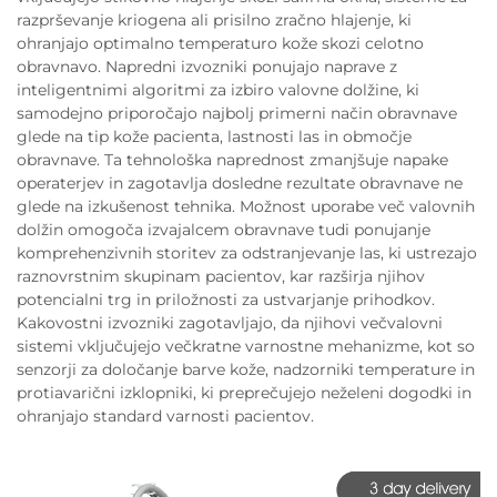
razprševanje kriogena ali prisilno zračno hlajenje, ki
ohranjajo optimalno temperaturo kože skozi celotno
obravnavo. Napredni izvozniki ponujajo naprave z
inteligentnimi algoritmi za izbiro valovne dolžine, ki
samodejno priporočajo najbolj primerni način obravnave
glede na tip kože pacienta, lastnosti las in območje
obravnave. Ta tehnološka naprednost zmanjšuje napake
operaterjev in zagotavlja dosledne rezultate obravnave ne
glede na izkušenost tehnika. Možnost uporabe več valovnih
dolžin omogoča izvajalcem obravnave tudi ponujanje
komprehenzivnih storitev za odstranjevanje las, ki ustrezajo
raznovrstnim skupinam pacientov, kar razširja njihov
potencialni trg in priložnosti za ustvarjanje prihodkov.
Kakovostni izvozniki zagotavljajo, da njihovi večvalovni
sistemi vključujejo večkratne varnostne mehanizme, kot so
senzorji za določanje barve kože, nadzorniki temperature in
protiavarični izklopniki, ki preprečujejo neželeni dogodki in
ohranjajo standard varnosti pacientov.