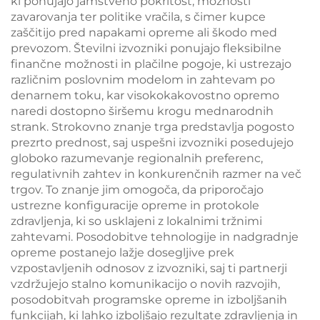
ki ponujajo jamstveno pokritost, možnosti
zavarovanja ter politike vračila, s čimer kupce
zaščitijo pred napakami opreme ali škodo med
prevozom. Številni izvozniki ponujajo fleksibilne
finančne možnosti in plačilne pogoje, ki ustrezajo
različnim poslovnim modelom in zahtevam po
denarnem toku, kar visokokakovostno opremo
naredi dostopno širšemu krogu mednarodnih
strank. Strokovno znanje trga predstavlja pogosto
prezrto prednost, saj uspešni izvozniki posedujejo
globoko razumevanje regionalnih preferenc,
regulativnih zahtev in konkurenčnih razmer na več
trgov. To znanje jim omogoča, da priporočajo
ustrezne konfiguracije opreme in protokole
zdravljenja, ki so usklajeni z lokalnimi tržnimi
zahtevami. Posodobitve tehnologije in nadgradnje
opreme postanejo lažje dosegljive prek
vzpostavljenih odnosov z izvozniki, saj ti partnerji
vzdržujejo stalno komunikacijo o novih razvojih,
posodobitvah programske opreme in izboljšanih
funkcijah, ki lahko izboljšajo rezultate zdravljenja in