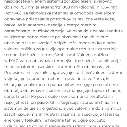
najpogosteje v enem sistemu združijo laserji z valovno
dolžino 755 nm (aleksandrit), 808 nm (diodni) in 1064 nm
(Nd:YAG). Ta tehnološka integracija omogoča izvajalcem
obravnave prilagajanje postopkov za različne vrste kože,
barve las in anatomske regije z brezprimernim
natančnostjo in učinkovitostjo. Valovna dolžina aleksandrita
se izjemno dobro obnese pri obravnavi tankih, svetlo
obarvanih las na svetlejših tipih kože, medtem ko diodna
valovna dolžina zagotavlja optimalne rezultate za srednje
temne tipe kože z temnejšimi lasmi. Valovna dolžina
Nd:YAG varno obravnava temnejše tipe kože, ki so bili prej z
tradicionalnimi laserskimi sistemi težko obravnavljivi.
Profesionalni izvozniki zagotavljajo, da ti večvalovni sistemi
vključujejo napredne mehanizme za dostavo žarka, ki
ohranjajo enakomerno porazdelitev energije po celotnem
območju obravnave, s čimer se zmanjšujejo tople in hladne
cone, ki bi lahko povzročile neenakomerna rezultata ali
neprijetnosti pri pacientih. Integracija naprednih hladilnih
sistemov deluje sinergistično z več valovnimi dolžinami, da
zaščiti epidermis in hkrati maksimizira absorpcijo laserske
energije v folikulih. Te hladilne tehnologije pogosto
vključujejo stikovno hlajenje skozi safirna okna, sisteme za