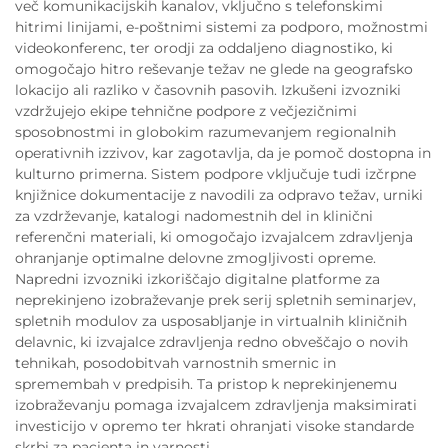
več komunikacijskih kanalov, vključno s telefonskimi
hitrimi linijami, e-poštnimi sistemi za podporo, možnostmi
videokonferenc, ter orodji za oddaljeno diagnostiko, ki
omogočajo hitro reševanje težav ne glede na geografsko
lokacijo ali razliko v časovnih pasovih. Izkušeni izvozniki
vzdržujejo ekipe tehnične podpore z večjezičnimi
sposobnostmi in globokim razumevanjem regionalnih
operativnih izzivov, kar zagotavlja, da je pomoč dostopna in
kulturno primerna. Sistem podpore vključuje tudi izčrpne
knjižnice dokumentacije z navodili za odpravo težav, urniki
za vzdrževanje, katalogi nadomestnih del in klinični
referenčni materiali, ki omogočajo izvajalcem zdravljenja
ohranjanje optimalne delovne zmogljivosti opreme.
Napredni izvozniki izkoriščajo digitalne platforme za
neprekinjeno izobraževanje prek serij spletnih seminarjev,
spletnih modulov za usposabljanje in virtualnih kliničnih
delavnic, ki izvajalce zdravljenja redno obveščajo o novih
tehnikah, posodobitvah varnostnih smernic in
spremembah v predpisih. Ta pristop k neprekinjenemu
izobraževanju pomaga izvajalcem zdravljenja maksimirati
investicijo v opremo ter hkrati ohranjati visoke standarde
skrbi za pacienta in varnosti.