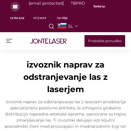
[email protected]
T8PRO
SL
Pridobite ponudbo
izvoznik naprav za
odstranjevanje las z
laserjem
Izvoznik naprav za odstranjevanje las z laserjem predstavlja
specializirano poslovno entiteto, ki omogoča globalno
distribucijo napredne estetske opreme, zasnovane za trajno
zmanjševanje las. Ti izvozniki delujejo kot ključni
posredniški členi med proizvajalci in mednarodnimi trgi ter