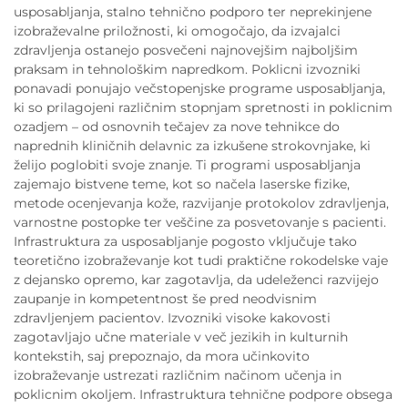
usposabljanja, stalno tehnično podporo ter neprekinjene
izobraževalne priložnosti, ki omogočajo, da izvajalci
zdravljenja ostanejo posvečeni najnovejšim najboljšim
praksam in tehnološkim napredkom. Poklicni izvozniki
ponavadi ponujajo večstopenjske programe usposabljanja,
ki so prilagojeni različnim stopnjam spretnosti in poklicnim
ozadjem – od osnovnih tečajev za nove tehnikce do
naprednih kliničnih delavnic za izkušene strokovnjake, ki
želijo poglobiti svoje znanje. Ti programi usposabljanja
zajemajo bistvene teme, kot so načela laserske fizike,
metode ocenjevanja kože, razvijanje protokolov zdravljenja,
varnostne postopke ter veščine za posvetovanje s pacienti.
Infrastruktura za usposabljanje pogosto vključuje tako
teoretično izobraževanje kot tudi praktične rokodelske vaje
z dejansko opremo, kar zagotavlja, da udeleženci razvijejo
zaupanje in kompetentnost še pred neodvisnim
zdravljenjem pacientov. Izvozniki visoke kakovosti
zagotavljajo učne materiale v več jezikih in kulturnih
kontekstih, saj prepoznajo, da mora učinkovito
izobraževanje ustrezati različnim načinom učenja in
poklicnim okoljem. Infrastruktura tehnične podpore obsega