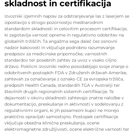
skladnost in certifikacija
Izvozniki izjemnih naprav za odstranjevanje las z laserjem se
izpostavijo s strogo pozornostjo mednarodnim
standardom skladnosti in celovitim procesom certifikacije,
ki zagotavlja varnost opreme in regulativno odobritev na
globalnih tržiščih. Ta angažma sega daleč čez osnovni
nadzor kakovosti in vključuje podrobno razumevanje
predpisov za medicinske pripomočke, varnostnih
standardov ter posebnih zahtev za uvoz v vsako ciljno
državo. Poklicni izvozniki redno posodabljajo svoje znanje o
odobritvenih postopkih FDA v Združenih državah Amerike,
zahtevah za označevanje z oznako CE za evropska tržišča,
predpisih Health Canada, standardih TGA v Avstraliji ter
številnih drugih regionalnih sistemih certifikacije. Te
dejavnosti v okviru skladnosti zahtevajo znatne naložbe v
dokumentacijo, preskušanje in aktivnosti v sodelovanju z
regulativnimi organi, ki jih posamezni kupci ne morejo
praktično opravljati samostojno. Postopek certifikacije
vključuje obsežna klinična preskušanja, ocene
elektromagnetne združljivosti, ocene električne varnosti ter