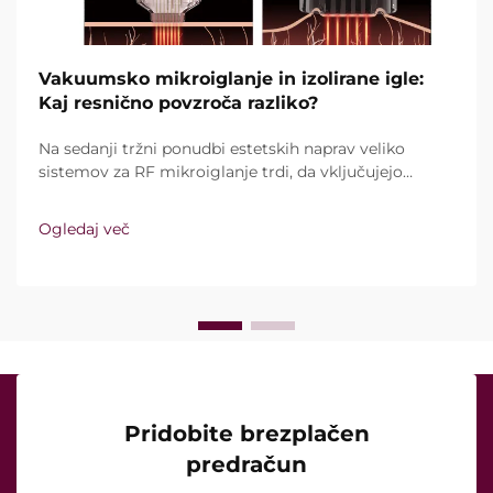
Vakuumsko mikroiglanje in izolirane igle:
Kaj resnično povzroča razliko?
Na sedanji tržni ponudbi estetskih naprav veliko
sistemov za RF mikroiglanje trdi, da vključujejo
vakuumsko tehnologijo in izolirane igle. Ključno
vprašanje pa ni le, ali te funkcije sploh obstajajo,
Ogledaj več
temveč kako natančno delujejo med kliničnim
zdravljenjem ...
Pridobite brezplačen
predračun