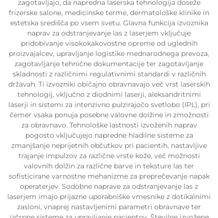
zagotavljajo, da napredna laserska tehnologija doseže
frizerske salone, medicinske terme, dermatološke klinike in
estetska središča po vsem svetu. Glavna funkcija izvoznika
naprav za odstranjevanje las z laserjem vključuje
pridobivanje visokokakovostne opreme od uglednih
proizvajalcev, upravljanje logistike mednarodnega prevoza,
zagotavljanje tehnične dokumentacije ter zagotavljanje
skladnosti z različnimi regulativnimi standardi v različnih
državah. Ti izvozniki običajno obravnavajo več vrst laserskih
tehnologij, vključno z diodnimi laserji, aleksandritnimi
laserji in sistemi za intenzivno pulzirajočo svetlobo (IPL), pri
čemer vsaka ponuja posebne valovne dolžine in zmožnosti
za obravnavo. Tehnološke lastnosti izvoženih naprav
pogosto vključujejo napredne hladilne sisteme za
zmanjšanje neprijetnih občutkov pri pacientih, nastavljive
trajanje impulzov za različne vrste kože, več možnosti
valovnih dolžin za različne barve in teksture las ter
sofisticirane varnostne mehanizme za preprečevanje napak
operaterjev. Sodobne naprave za odstranjevanje las z
laserjem imajo prijazne uporabniške vmesnike z dotikalnimi
zasloni, vnaprej nastavljenimi parametri obravnave ter
izčrpne sisteme za upravljanje pacientov. Številne izvožene