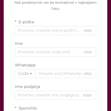
Naš predstavnik vas bo kontaktiral v najkrajšem
času.
E-pošta
0/100
Ime
0/100
Whatsapp
Code
0/100
Ime podjetja
0/200
Sporočilo