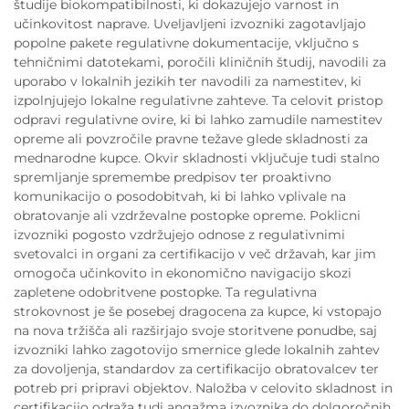
študije biokompatibilnosti, ki dokazujejo varnost in
učinkovitost naprave. Uveljavljeni izvozniki zagotavljajo
popolne pakete regulativne dokumentacije, vključno s
tehničnimi datotekami, poročili kliničnih študij, navodili za
uporabo v lokalnih jezikih ter navodili za namestitev, ki
izpolnjujejo lokalne regulativne zahteve. Ta celovit pristop
odpravi regulativne ovire, ki bi lahko zamudile namestitev
opreme ali povzročile pravne težave glede skladnosti za
mednarodne kupce. Okvir skladnosti vključuje tudi stalno
spremljanje spremembe predpisov ter proaktivno
komunikacijo o posodobitvah, ki bi lahko vplivale na
obratovanje ali vzdrževalne postopke opreme. Poklicni
izvozniki pogosto vzdržujejo odnose z regulativnimi
svetovalci in organi za certifikacijo v več državah, kar jim
omogoča učinkovito in ekonomično navigacijo skozi
zapletene odobritvene postopke. Ta regulativna
strokovnost je še posebej dragocena za kupce, ki vstopajo
na nova tržišča ali razširjajo svoje storitvene ponudbe, saj
izvozniki lahko zagotovijo smernice glede lokalnih zahtev
za dovoljenja, standardov za certifikacijo obratovalcev ter
potreb pri pripravi objektov. Naložba v celovito skladnost in
certifikacijo odraža tudi angažma izvoznika do dolgoročnih