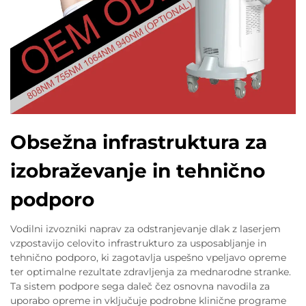
Obsežna infrastruktura za
izobraževanje in tehnično
podporo
Vodilni izvozniki naprav za odstranjevanje dlak z laserjem
vzpostavijo celovito infrastrukturo za usposabljanje in
tehnično podporo, ki zagotavlja uspešno vpeljavo opreme
ter optimalne rezultate zdravljenja za mednarodne stranke.
Ta sistem podpore sega daleč čez osnovna navodila za
uporabo opreme in vključuje podrobne klinične programe