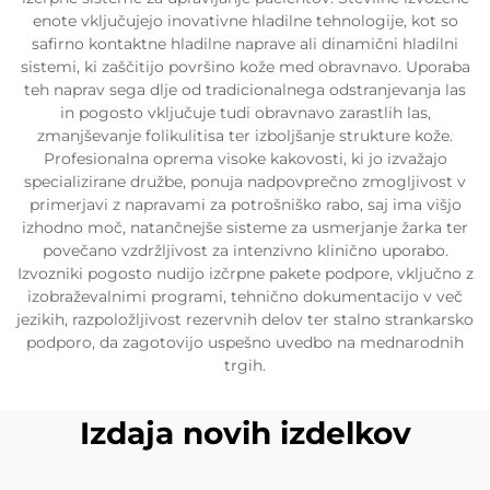
enote vključujejo inovativne hladilne tehnologije, kot so
safirno kontaktne hladilne naprave ali dinamični hladilni
sistemi, ki zaščitijo površino kože med obravnavo. Uporaba
teh naprav sega dlje od tradicionalnega odstranjevanja las
in pogosto vključuje tudi obravnavo zarastlih las,
zmanjševanje folikulitisa ter izboljšanje strukture kože.
Profesionalna oprema visoke kakovosti, ki jo izvažajo
specializirane družbe, ponuja nadpovprečno zmogljivost v
primerjavi z napravami za potrošniško rabo, saj ima višjo
izhodno moč, natančnejše sisteme za usmerjanje žarka ter
povečano vzdržljivost za intenzivno klinično uporabo.
Izvozniki pogosto nudijo izčrpne pakete podpore, vključno z
izobraževalnimi programi, tehnično dokumentacijo v več
jezikih, razpoložljivost rezervnih delov ter stalno strankarsko
podporo, da zagotovijo uspešno uvedbo na mednarodnih
trgih.
Izdaja novih izdelkov