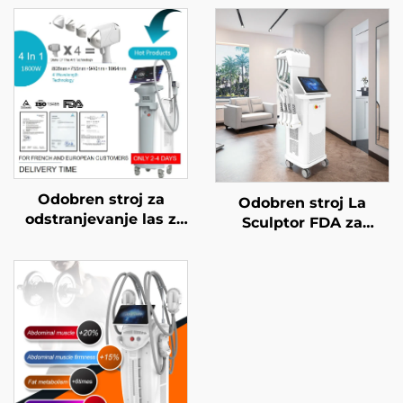
Odobren stroj za
Odobren stroj La
odstranjevanje las z
Sculptor FDA za
diodnim laserjem FDA,
zmanjševanje
MDR, MDSAP, 600 W,
maščobe in celulita z
1200 W, 1800 W, 3000
diodnim laserjem 1060
W, 4 v 1 z zamenljivimi
nm za oblikovanje
glavami, valovne
telesa in izgubo teže
dolžine 755 nm, 808
nm, 940 nm, 1064 nm