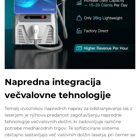
Napredna integracija
večvalovne tehnologije
Temelj izvoznikov naprednih naprav za odstranjevanje las z
laserjem je njihova predanost zagotavljanju napredne
tehnologije večvalovnih dolžin, ki zadovoljuje različne
potrebe mednarodnih trgov. Te sofisticirane sisteme
običajno sestavljajo več valovnih dolžin laserja, pri čemer se