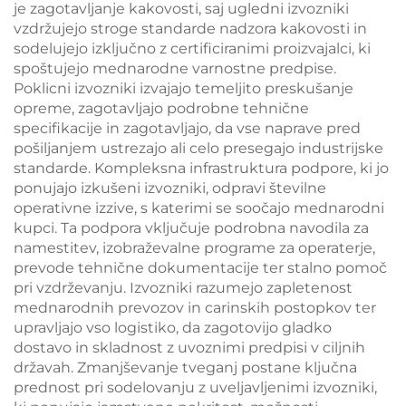
je zagotavljanje kakovosti, saj ugledni izvozniki
vzdržujejo stroge standarde nadzora kakovosti in
sodelujejo izključno z certificiranimi proizvajalci, ki
spoštujejo mednarodne varnostne predpise.
Poklicni izvozniki izvajajo temeljito preskušanje
opreme, zagotavljajo podrobne tehnične
specifikacije in zagotavljajo, da vse naprave pred
pošiljanjem ustrezajo ali celo presegajo industrijske
standarde. Kompleksna infrastruktura podpore, ki jo
ponujajo izkušeni izvozniki, odpravi številne
operativne izzive, s katerimi se soočajo mednarodni
kupci. Ta podpora vključuje podrobna navodila za
namestitev, izobraževalne programe za operaterje,
prevode tehnične dokumentacije ter stalno pomoč
pri vzdrževanju. Izvozniki razumejo zapletenost
mednarodnih prevozov in carinskih postopkov ter
upravljajo vso logistiko, da zagotovijo gladko
dostavo in skladnost z uvoznimi predpisi v ciljnih
državah. Zmanjševanje tveganj postane ključna
prednost pri sodelovanju z uveljavljenimi izvozniki,