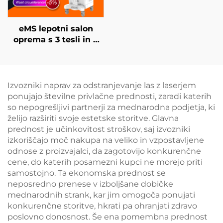
eMS lepotni salon
oprema s 3 tesli in 4
ročaji Ciccslim za
elektromagnetno
stimulacijo mišic
Izvozniki naprav za odstranjevanje las z laserjem
ponujajo številne privlačne prednosti, zaradi katerih
so nepogrešljivi partnerji za mednarodna podjetja, ki
želijo razširiti svoje estetske storitve. Glavna
prednost je učinkovitost stroškov, saj izvozniki
izkoriščajo moč nakupa na veliko in vzpostavljene
odnose z proizvajalci, da zagotovijo konkurenčne
cene, do katerih posamezni kupci ne morejo priti
samostojno. Ta ekonomska prednost se
neposredno prenese v izboljšane dobičke
mednarodnih strank, kar jim omogoča ponujati
konkurenčne storitve, hkrati pa ohranjati zdravo
poslovno donosnost. Še ena pomembna prednost