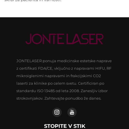
JONTELASER ponuja medicinske estetske naprave
z certifikati FDA/CE, vključno z napravami HIFU, RF
mikroiglenimi napravami in frakcijskimi CO2
laserti za klinike po celem svetu. Certificiran po
standardu ISO 13485 od leta 2008. Zanesljiv izbor
strokovnjakov. Zahtevajte ponudbo že danes.
STOPITE V STIK