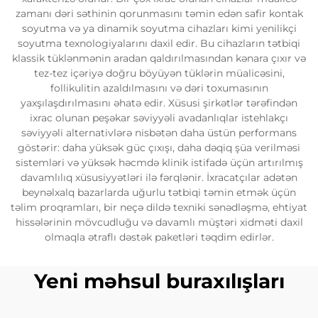
zamanı dəri səthinin qorunmasını təmin edən safir kontak
soyutma və ya dinamik soyutma cihazları kimi yenilikçi
soyutma texnologiyalarını daxil edir. Bu cihazların tətbiqi
klassik tüklənmənin aradan qaldırılmasından kənara çıxır və
tez-tez içəriyə doğru böyüyən tüklərin müalicəsini,
follikulitin azaldılmasını və dəri toxumasının
yaxşılaşdırılmasını əhatə edir. Xüsusi şirkətlər tərəfindən
ixrac olunan peşəkar səviyyəli avadanlıqlar istehlakçı
səviyyəli alternativlərə nisbətən daha üstün performans
göstərir: daha yüksək güc çıxışı, daha dəqiq şüa verilməsi
sistemləri və yüksək həcmdə klinik istifadə üçün artırılmış
davamlılıq xüsusiyyətləri ilə fərqlənir. İxracatçılar adətən
beynəlxalq bazarlarda uğurlu tətbiqi təmin etmək üçün
təlim proqramları, bir neçə dildə texniki sənədləşmə, ehtiyat
hissələrinin mövcudluğu və davamlı müştəri xidməti daxil
olmaqla ətraflı dəstək paketləri təqdim edirlər.
Yeni məhsul buraxılışları