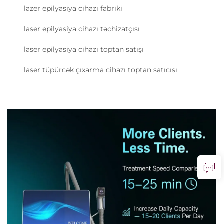
lazer epilyasiya cihazı fabriki
laser epilyasiya cihazı təchizatçısı
laser epilyasiya cihazı toptan satışı
laser tüpürcək çıxarma cihazı toptan satıcısı