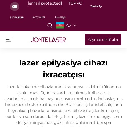
[email protected]
T8PRO
AZ
Qiymət təklifi alın
lazer epilyasiya cihazı
ixracatçısı
Lazerlə tükətme cihazlarının ixracatçısı — daimi tüklənmə
azaldılması üçün nəzərdə tutulmuş irəli estetik
avadanlıqların qlobal paylanmasını təmin edən ixtisaslaşmış
bir biznes strukturu ifadə edir. Bu ixracatçılar istehsalçılarla
beynəlxalq bazarlar arasındakı vacib vasitəçilər kimi çıxış
edirlər və son dərəcədə inkişaf etmiş lazer texnologiyasının
dünya miqyasında gözəllik salonlarına, tibbi spa