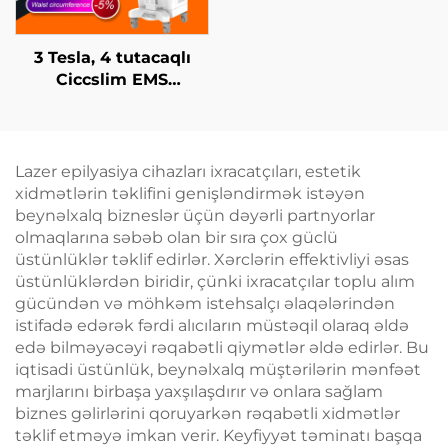
3 Tesla, 4 tutacaqlı
Ciccslim EMS
Kosmetik Salon
Avadanlığı,
Elektromaqnit Kasıtlı
Stimulyasiya
Lazer epilyasiya cihazları ixracatçıları, estetik
xidmətlərin təklifini genişləndirmək istəyən
beynəlxalq bizneslər üçün dəyərli partnyorlar
olmaqlarına səbəb olan bir sıra çox güclü
üstünlüklər təklif edirlər. Xərclərin effektivliyi əsas
üstünlüklərdən biridir, çünki ixracatçılar toplu alım
gücündən və möhkəm istehsalçı əlaqələrindən
istifadə edərək fərdi alıcıların müstəqil olaraq əldə
edə bilməyəcəyi rəqabətli qiymətlər əldə edirlər. Bu
iqtisadi üstünlük, beynəlxalq müştərilərin mənfəət
marjlarını birbaşa yaxşılaşdırır və onlara sağlam
biznes gəlirlərini qoruyarkən rəqabətli xidmətlər
təklif etməyə imkan verir. Keyfiyyət təminatı başqa