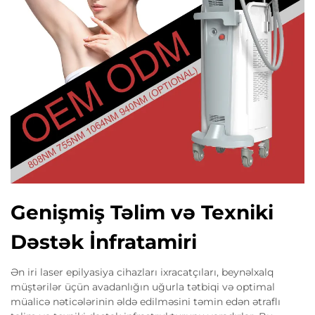
Genişmiş Təlim və Texniki
Dəstək İnfratamiri
Ən iri laser epilyasiya cihazları ixracatçıları, beynəlxalq
müştərilər üçün avadanlığın uğurla tətbiqi və optimal
müalicə nəticələrinin əldə edilməsini təmin edən ətraflı