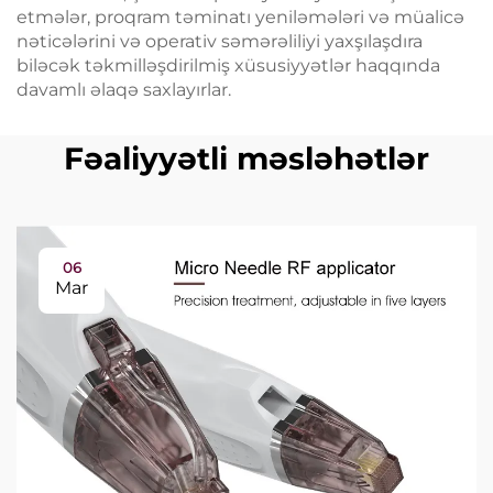
etmələr, proqram təminatı yeniləmələri və müalicə
nəticələrini və operativ səmərəliliyi yaxşılaşdıra
biləcək təkmilləşdirilmiş xüsusiyyətlər haqqında
davamlı əlaqə saxlayırlar.
Fəaliyyətli məsləhətlər
06
Mar