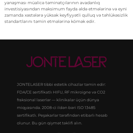
yanaşması müalicə təminatçılarının avadanlıq
investisiyasından maksimum fayda əldə etmələrinə və eyni
zamanda xəstələrə yüksək keyfiyyətli qulluq və təhlükəsizlik
standartlarını təmin etmələrinə kömək edir.
JONTELASER tibbi estetik cihazlar təmin edir:
FDA/CE sertifikatlı HIFU, RF mikroigne və CO2
fraksional laserlər — klinikalar üçün dünya
miqyasında. 2008-ci ildən bəri ISO 13485
sertifikatlı. Peşəkarlar tərəfindən etibarlı hesab
olunur. Bu gün qiymət təklifi alın.