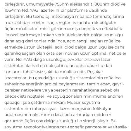
birləşdirir, ümumiyyətlə 755nm aleksandrit, 808nm diod və
1064nm Nd: YAG lazerlərini bir platforma daxilində
birləşdirir. Bu texnoloji inteqrasiya müalicə təminatçılarına
müxtəlif dəri növləri, saç rəngləri və anatomik bölgələr
üçün müalicələri misli görünməmiş dəqiqlik və effektivlik
ilə özelleştirməyə imkan verir. Aleksandrit dalğa uzunluğu
daha açıq dəri tonlarında incə, açıq rəngli saçları müalicə
etməkdə üstünlük təşkil edir, diod dalğa uzunluğu isə daha
qaranlıq saçları olan orta dəri növləri üçün optimal nəticələr
verir. Nd: YAG dalğa uzunluğu, əvvəllər ənənəvi lazer
sistemləri ilə həll etmək çətin olan daha qaranlıq dəri
tonlarını təhlükəsiz şəkildə müalicə edir. Peşəkar
ixracatçılar, bu çox dalğa uzunluğu sistemlərinin müalicə
sahəsində enerjinin ardıcıl paylanmasını təmin edən, qeyri-
bərabər nəticələrə və ya xəstənin narahatlığına səbəb ola
biləcək isti nöqtələri və soyuq zonaları minimuma endirən
qabaqcıl şüa çatdırma mexani Müasir soyutma
sistemlərinin inteqrasiyası, lazer enerjisinin folikulyar
udulmasını maksimum dərəcədə artırarkən epidermi
qorumaq üçün çox dalğa uzunluğu ilə sinerji işləyir. Bu
soyutma texnologiyalarına tez-tez safir pəncərələr vasitəsilə