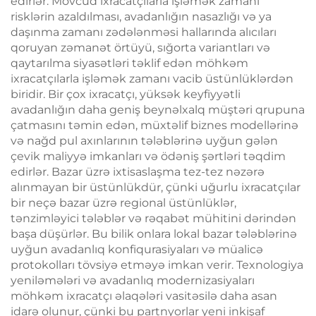
edirlər. Mövcud ixracatçılarla işləmək zamanı
risklərin azaldılması, avadanlığın nasazlığı və ya
daşınma zamanı zədələnməsi hallarında alıcıları
qoruyan zəmanət örtüyü, sığorta variantları və
qaytarılma siyasətləri təklif edən möhkəm
ixracatçılarla işləmək zamanı vacib üstünlüklərdən
biridir. Bir çox ixracatçı, yüksək keyfiyyətli
avadanlığın daha geniş beynəlxalq müştəri qrupuna
çatmasını təmin edən, müxtəlif biznes modellərinə
və nağd pul axınlarının tələblərinə uyğun gələn
çevik maliyyə imkanları və ödəniş şərtləri təqdim
edirlər. Bazar üzrə ixtisaslaşma tez-tez nəzərə
alınmayan bir üstünlükdür, çünki uğurlu ixracatçılar
bir neçə bazar üzrə regional üstünlüklər,
tənzimləyici tələblər və rəqabət mühitini dərindən
başa düşürlər. Bu bilik onlara lokal bazar tələblərinə
uyğun avadanlıq konfiqurasiyaları və müalicə
protokolları tövsiyə etməyə imkan verir. Texnologiya
yeniləmələri və avadanlıq modernizasiyaları
möhkəm ixracatçı əlaqələri vasitəsilə daha asan
idarə olunur, çünki bu partnyorlar yeni inkişaf