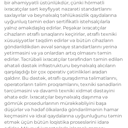
bir əhəmiyyətli üstünlükdür, çünki hörmətli
ixracatçılar sərt keyfiyyət nəzarəti standartlarını
saxlayırlar və beynəlxalq təhlükəsizlik qaydalarına
uyğunluq təmin edən sertifikatlı istehsalçılarla
yalnız əməkdaşlıq edirlər. Peşəkar ixracatçılar
cihazların ətraflı sınaqlarını keçirirlər, ətraflı texniki
xüsusiyyətlər təqdim edirlər və bütün cihazların
göndərildikdən əvvəl sənaye standartlarını yerinə
yetirməsini və ya onlardan artıq olmasını təmin
edirlər. Təcrübəli ixracatçılar tərəfindən təmin edilən
əhatəli dəstək infrastrukturu beynəlxalq alıcıların
qarşılaşdığı bir çox operativ çətinlikləri aradan
qaldırır. Bu dəstək, ətraflı quraşdırma təlimatlarını,
operatorların təlim proqramlarını, texniki sənədlərin
tərcüməsini və davamlı texniki xidmət dəstəyini
əhatə edir. İxracatçılar beynəlxalq daşınma və
gömrük prosedurlarının mürəkkəbliyini başa
düşürlər və hədəf ölkələrdə göndərilmənin hamar
keçməsini və idxal qaydalarına uyğunluğunu təmin
etmək üçün bütün loqistika proseslərini idarə