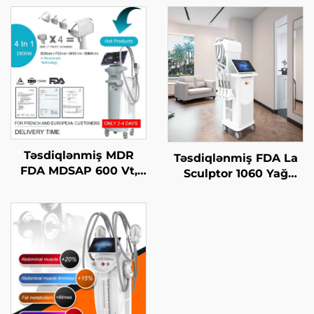
Təsdiqlənmiş MDR
Təsdiqlənmiş FDA La
FDA MDSAP 600 Vt,
Sculptor 1060 Yağ
1200 Vt, 1800 Vt, 3000
Azaltma, Sellülit, 1060
Vt, 4-in-1 əvəz edilə
nm Diod Laser Bədən
bilən nöqtələr ilə 755
Forması Yaradan
nm, 808 nm, 940 nm,
Zəiflətmə Maşını
1064 nm diod laser saç
çıxarma maşını