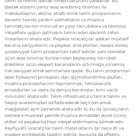
təlim və texniki dəstək infrastrukturunu yaradırlar. Bu
dəstək sistemi yalnız əsas avadanlıq istismarı ilə
məhdudlaşmır, əksinə, ətraflı klinik təlim proqramlarını,
davamlı texniki yardım xidmətlərini və müalicə
təminatçılarının mövcud ən yaxşı təcrübələrə və texnoloji
inkişaflara uyğun qalmasını təmin edən davamlı təhsil
imkanlarını əhatə edir. Peşəkar ixracatçılar adətən müxtəlif
bacarıq səviyyələrini və peşəkar arxa planları nəzərə alaraq
çoxsəviyyəli təlim proqramları təklif edirlər: yeni texniklər
üçün əsas istismar kurslarından başlayaraq, təcrübəli
praktiklər üçün ekspert bacarıqlarını artırmağa yönəlmiş
irəli səviyyəli klinik seminarlara qədər. Bu təlim proqramları
laser fizikasının prinsipləri, dəri qiymətləndirmə üsulları,
müalicə protokollarının hazırlanması, təhlükəsizlik
prosedurları və xəstə ilə danışıq bacarıqları kimi vacib
mövzuları əhatə edir. Təlim infrastrukturu teorik təlimi və
həqiqi avadanlıqdan istifadə edərək keçirilən əməli
məşğələləri eyni zamanda əhatə edir ki, bu da iştirakçıların
xəstələrə müstəqil şəkildə müalicə etməzdən əvvəl özünə
etibar və peşəkarlıq hissi inkişaf etdirməsinə kömək edir.
Keyfiyyətli ixracatçılar təlim materiallarını bir neçə dil və
mədəni kontekstdə təqdim edirlər; bununla da effektiv