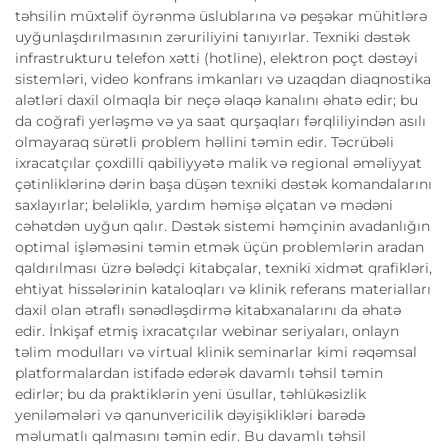
təhsilin müxtəlif öyrənmə üslublarına və peşəkar mühitlərə
uyğunlaşdırılmasının zəruriliyini tanıyırlar. Texniki dəstək
infrastrukturu telefon xətti (hotline), elektron poçt dəstəyi
sistemləri, video konfrans imkanları və uzaqdan diaqnostika
alətləri daxil olmaqla bir neçə əlaqə kanalını əhatə edir; bu
da coğrafi yerləşmə və ya saat qurşaqları fərqliliyindən asılı
olmayaraq sürətli problem həllini təmin edir. Təcrübəli
ixracatçılar çoxdilli qabiliyyətə malik və regional əməliyyat
çətinliklərinə dərin başa düşən texniki dəstək komandalarını
saxlayırlar; beləliklə, yardım həmişə əlçatan və mədəni
cəhətdən uyğun qalır. Dəstək sistemi həmçinin avadanlığın
optimal işləməsini təmin etmək üçün problemlərin aradan
qaldırılması üzrə bələdçi kitabçalar, texniki xidmət qrafikləri,
ehtiyat hissələrinin kataloqları və klinik referans materialları
daxil olan ətraflı sənədləşdirmə kitabxanalarını da əhatə
edir. İnkişaf etmiş ixracatçılar webinar seriyaları, onlayn
təlim modulları və virtual klinik seminarlar kimi rəqəmsal
platformalardan istifadə edərək davamlı təhsil təmin
edirlər; bu da praktiklərin yeni üsullar, təhlükəsizlik
yeniləmələri və qanunvericilik dəyişiklikləri barədə
məlumatlı qalmasını təmin edir. Bu davamlı təhsil