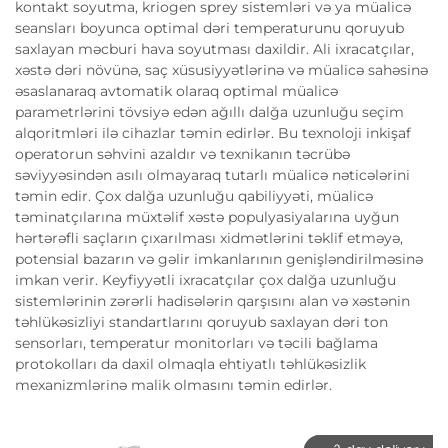
kontakt soyutma, kriogen sprey sistemləri və ya müalicə
seansları boyunca optimal dəri temperaturunu qoruyub
saxlayan məcburi hava soyutması daxildir. Ali ixracatçılar,
xəstə dəri növünə, saç xüsusiyyətlərinə və müalicə sahəsinə
əsaslanaraq avtomatik olaraq optimal müalicə
parametrlərini tövsiyə edən ağıllı dalğa uzunluğu seçim
alqoritmləri ilə cihazlar təmin edirlər. Bu texnoloji inkişaf
operatorun səhvini azaldır və texnikanın təcrübə
səviyyəsindən asılı olmayaraq tutarlı müalicə nəticələrini
təmin edir. Çox dalğa uzunluğu qabiliyyəti, müalicə
təminatçılarına müxtəlif xəstə populyasiyalarına uyğun
hərtərəfli saçların çıxarılması xidmətlərini təklif etməyə,
potensial bazarın və gəlir imkanlarının genişləndirilməsinə
imkan verir. Keyfiyyətli ixracatçılar çox dalğa uzunluğu
sistemlərinin zərərli hadisələrin qarşısını alan və xəstənin
təhlükəsizliyi standartlarını qoruyub saxlayan dəri ton
sensorları, temperatur monitorları və təcili bağlama
protokolları da daxil olmaqla ehtiyatlı təhlükəsizlik
mexanizmlərinə malik olmasını təmin edirlər.