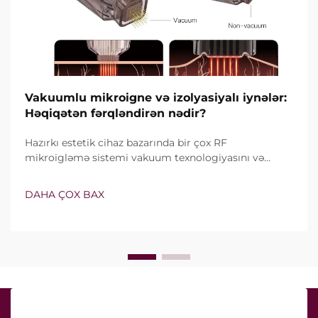
Vakuumlu mikroigne və izolyasiyalı iynələr:
Həqiqətən fərqləndirən nədir?
Hazırkı estetik cihaz bazarında bir çox RF
mikroigləmə sistemi vakuum texnologiyasını və
izolyasiyalı iynələri özündə birləşdirir. Lakin həqiqi
sual yalnız bu xüsusiyyətlərin mövcud olub-olmaması
DAHA ÇOX BAX
deyil, onların klinik müalicə zamanı necə dəqiq işlədiyi
ilə bağlıdır...