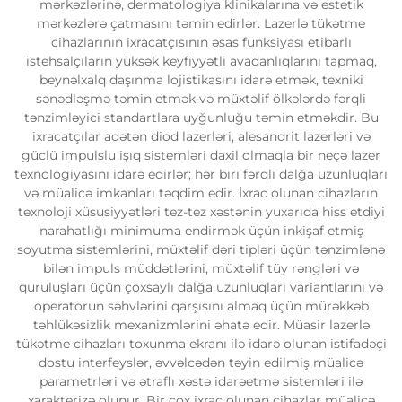
mərkəzlərinə, dermatologiya klinikalarına və estetik
mərkəzlərə çatmasını təmin edirlər. Lazerlə tükətme
cihazlarının ixracatçısının əsas funksiyası etibarlı
istehsalçıların yüksək keyfiyyətli avadanlıqlarını tapmaq,
beynəlxalq daşınma lojistikasını idarə etmək, texniki
sənədləşmə təmin etmək və müxtəlif ölkələrdə fərqli
tənzimləyici standartlara uyğunluğu təmin etməkdir. Bu
ixracatçılar adətən diod lazerləri, alesandrit lazerləri və
güclü impulslu işıq sistemləri daxil olmaqla bir neçə lazer
texnologiyasını idarə edirlər; hər biri fərqli dalğa uzunluqları
və müalicə imkanları təqdim edir. İxrac olunan cihazların
texnoloji xüsusiyyətləri tez-tez xəstənin yuxarıda hiss etdiyi
narahatlığı minimuma endirmək üçün inkişaf etmiş
soyutma sistemlərini, müxtəlif dəri tipləri üçün tənzimlənə
bilən impuls müddətlərini, müxtəlif tüy rəngləri və
quruluşları üçün çoxsaylı dalğa uzunluqları variantlarını və
operatorun səhvlərini qarşısını almaq üçün mürəkkəb
təhlükəsizlik mexanizmlərini əhatə edir. Müasir lazerlə
tükətme cihazları toxunma ekranı ilə idarə olunan istifadəçi
dostu interfeyslər, əvvəlcədən təyin edilmiş müalicə
parametrləri və ətraflı xəstə idarəetmə sistemləri ilə
xarakterizə olunur. Bir çox ixrac olunan cihazlar müalicə