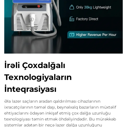
İrəli Çoxdalğalı
Texnologiyaların
İnteqrasiyası
Əla lazer saçların aradan qaldırılması cihazlarının
ixracatçılarının təməl daşı, beynəlxalq bazarların müxtəlif
ehtiyaclarını ödəyən inkişaf etmiş çox dalğa uzunluğu
texnologiyası təmin etmək öhdəliyindədir. Bu mürəkkəb
sistemlər adətən bir neçə lazer dalğa uzunluğunu