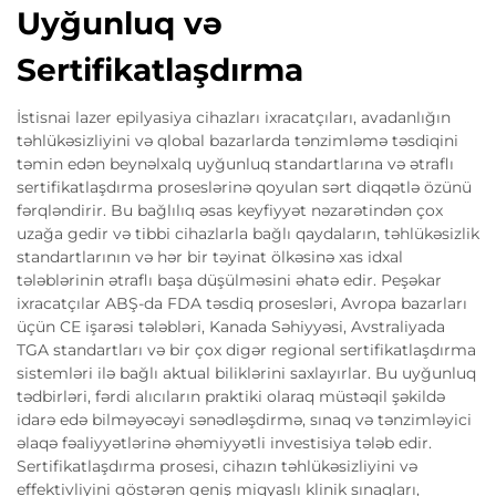
Uyğunluq və
Sertifikatlaşdırma
İstisnai lazer epilyasiya cihazları ixracatçıları, avadanlığın
təhlükəsizliyini və qlobal bazarlarda tənzimləmə təsdiqini
təmin edən beynəlxalq uyğunluq standartlarına və ətraflı
sertifikatlaşdırma proseslərinə qoyulan sərt diqqətlə özünü
fərqləndirir. Bu bağlılıq əsas keyfiyyət nəzarətindən çox
uzağa gedir və tibbi cihazlarla bağlı qaydaların, təhlükəsizlik
standartlarının və hər bir təyinat ölkəsinə xas idxal
tələblərinin ətraflı başa düşülməsini əhatə edir. Peşəkar
ixracatçılar ABŞ-da FDA təsdiq prosesləri, Avropa bazarları
üçün CE işarəsi tələbləri, Kanada Səhiyyəsi, Avstraliyada
TGA standartları və bir çox digər regional sertifikatlaşdırma
sistemləri ilə bağlı aktual biliklərini saxlayırlar. Bu uyğunluq
tədbirləri, fərdi alıcıların praktiki olaraq müstəqil şəkildə
idarə edə bilməyəcəyi sənədləşdirmə, sınaq və tənzimləyici
əlaqə fəaliyyətlərinə əhəmiyyətli investisiya tələb edir.
Sertifikatlaşdırma prosesi, cihazın təhlükəsizliyini və
effektivliyini göstərən geniş miqyaslı klinik sınaqları,