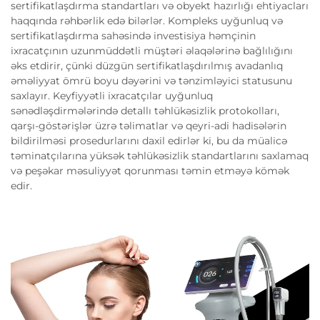
sertifikatlaşdırma standartları və obyekt hazırlığı ehtiyacları
haqqında rəhbərlik edə bilərlər. Kompleks uyğunluq və
sertifikatlaşdırma sahəsində investisiya həmçinin
ixracatçının uzunmüddətli müştəri əlaqələrinə bağlılığını
əks etdirir, çünki düzgün sertifikatlaşdırılmış avadanlıq
əməliyyat ömrü boyu dəyərini və tənzimləyici statusunu
saxlayır. Keyfiyyətli ixracatçılar uyğunluq
sənədləşdirmələrində detallı təhlükəsizlik protokolları,
qarşı-göstərişlər üzrə təlimatlar və qeyri-adi hadisələrin
bildirilməsi prosedurlarını daxil edirlər ki, bu da müalicə
təminatçılarına yüksək təhlükəsizlik standartlarını saxlamaq
və peşəkar məsuliyyət qorunması təmin etməyə kömək
edir.