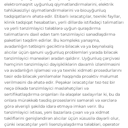
elektromaqnit uyğunluq qiymətləndirmələrini, elektrik
təhlükəsizliyi qiymətləndirmələrini və biouyğunluq
tədqiqatlarını əhatə edir. Etibarlı ixracatçılar, texniki fayllar,
klinik tədqiqat hesabatları, yerli dillərdə istifadəçi təlimatları
və yerli tənzimləyici tələblərə uyğun quraşdırma
təlimatlarını daxil edən tam tənzimləyici sənədləşdirmə
paketləri təqdim edirlər. Bu kompleks yanaşma,
avadanlığın tətbiqini geciktirə biləcək və ya beynəlxalq
alıcılar üçün qanuni uyğunluq problemləri yarada biləcək
tənzimləyici maneələri aradan qaldırır. Uyğunluq çərçivəsi
həmçinin tənzimləyici dəyişikliklərin davamlı izlənilməsini
və avadanlığın işləməsi və ya texniki xidməti prosedurlarını
təsir edə biləcək yeniləmələr haqqında proaktiv məlumat
verilməsini də əhatə edir. Peşəkar ixracatçılar tez-tez bir
neçə ölkədə tənzimləyici məsləhətçiləri və
sertifikatlaşdırma orqanları ilə əlaqələr saxlayırlar ki, bu da
onlara mürəkkəb təsdiq proseslərini səmərəli və xərclərə
görə əlverişli şəkildə idarə etməyə imkan verir. Bu
tənzimləyici ixtisas, yeni bazarlara çıxan və ya xidmət
təkliflərini genişləndirən alıcılar üçün xüsusilə dəyərli olur,
çünki ixracatçılar yerli lisenziyalaşdırma tələbləri, operator