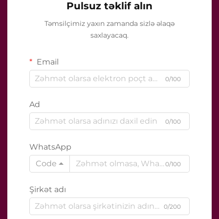
Pulsuz təklif alın
Təmsilçimiz yaxın zamanda sizlə əlaqə
saxlayacaq.
Email
0/100
Ad
0/100
WhatsApp
Code
0/100
Şirkət adı
0/200