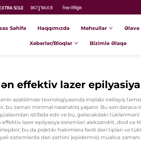
sas Səhifə
Haqqımızda
Məhsullar
Əlavə 
Xəbərlər/Bloqlar
Bizimlə Əlaqə
ən effektiv lazer epilyasiya
ənin azaldılması texnologiyasında inqilabi irəliləyiş təm
ir, bu zaman minimal narahatlıq yaşanır. Bu son dərəcə in
 şüalarından istifadə edir və bu, gələcəkdəki tüklənmə
ffektiv lazer epilyasiya sistemləri aleksandrit, diod və N
əşdirir; bu da praktiki həkimlərə fərdi dəri tipləri və tü
viyyəli sistemlərdə dəri səthini (epidermis) müalicə zam