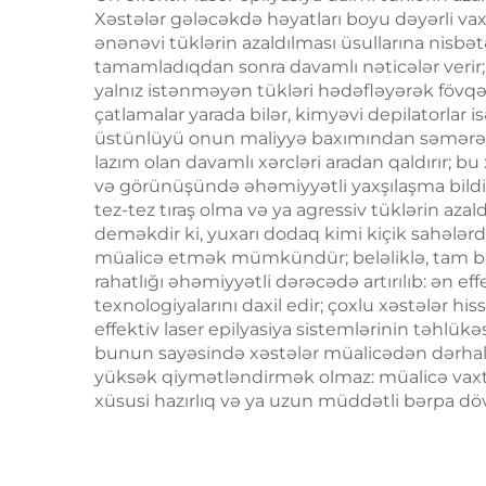
son
Xəstələr gələcəkdə həyatları boyu dəyərli vaxtl
ənənəvi tüklərin azaldılması üsullarına nisbət
tamamladıqdan sonra davamlı nəticələr verir; b
yalnız istənməyən tükləri hədəfləyərək fövqəla
çatlamalar yarada bilər, kimyəvi depilatorlar i
üstünlüyü onun maliyyə baxımından səmərəliliyi
lazım olan davamlı xərcləri aradan qaldırır; b
və görünüşündə əhəmiyyətli yaxşılaşma bildirir
tez-tez tıraş olma və ya agressiv tüklərin azaldı
deməkdir ki, yuxarı dodaq kimi kiçik sahələr
müalicə etmək mümkündür; beləliklə, tam bəd
rahatlığı əhəmiyyətli dərəcədə artırılıb: ən 
texnologiyalarını daxil edir; çoxlu xəstələr hi
effektiv laser epilyasiya sistemlərinin təhlükə
bunun sayəsində xəstələr müalicədən dərhal son
yüksək qiymətləndirmək olmaz: müalicə vaxtı 
xüsusi hazırlıq və ya uzun müddətli bərpa dö