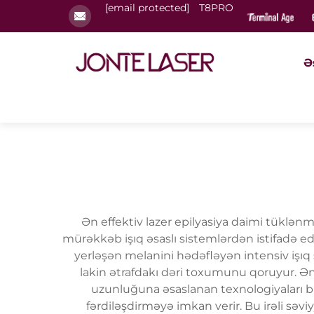
[email protected]
T8PRO
Ə
Ən effektiv lazer epilyasiya daimi tüklənm
mürəkkəb işıq əsaslı sistemlərdən istifadə ed
yerləşən melanini hədəfləyən intensiv işıq
lakin ətrafdakı dəri toxumunu qoruyur. Ən e
uzunluğuna əsaslanan texnologiyaları birl
fərdiləşdirməyə imkan verir. Bu irəli sə