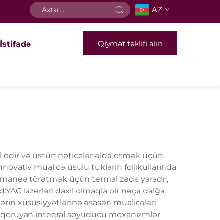
AZ
Qiymət təklifi alın
İstifadə
sil edir və üstün nəticələr əldə etmək üçün
novativ müalicə üsulu tüklərin follikullarında
ni maneə törətmək üçün termal zədə yaradır,
d:YAG lazerləri daxil olmaqla bir neçə dalğa
klərin xüsusiyyətlərinə əsasən müalicələri
anı qoruyan inteqral soyuducu mexanizmlər