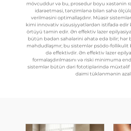
mövcuddur və bu, prosedur boyu xəstənin rah
idarəetməsi, tənzimlənə bilən sahə ölçülə
verilməsini optimallaşdırır. Müasir sisteml
kimi innovativ xüsusiyyətlərdən istifadə edir 
örtüyü təmin edir. Ən effektiv lazer epilyas
bütün bədən sahələrini əhatə edə bilir; hər bi
məhdudlaşmır; bu sistemlər psödo-follikulit 
də effektivdir. Ən effektiv lazer epily
formalaşdırılmasını və riski minimuma endi
sistemlər bütün dəri fototiplərində müxtəlif t
daimi tüklənmənin azald