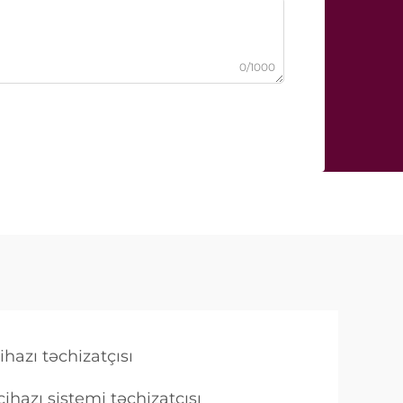
0/1000
ihazı təchizatçısı
cihazı sistemi təchizatçısı