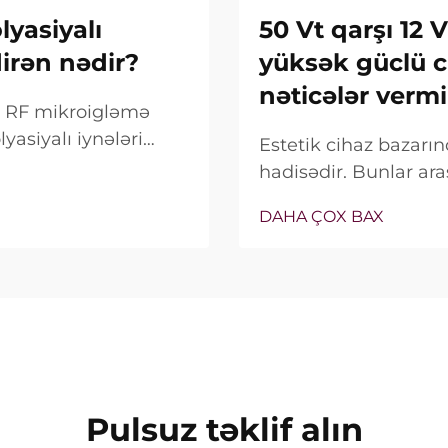
yasiyalı
50 Vt qarşı 12 
dirən nədir?
yüksək güclü c
nəticələr vermi
ox RF mikroigləmə
yasiyalı iynələri
Estetik cihaz bazar
alnız bu
hadisədir. Bunlar ara
deyil, onların klinik
satış xüsusiyyəti ki
DAHA ÇOX BAX
bağlıdır...
real vəziyyət tamamilə
Pulsuz təklif alın