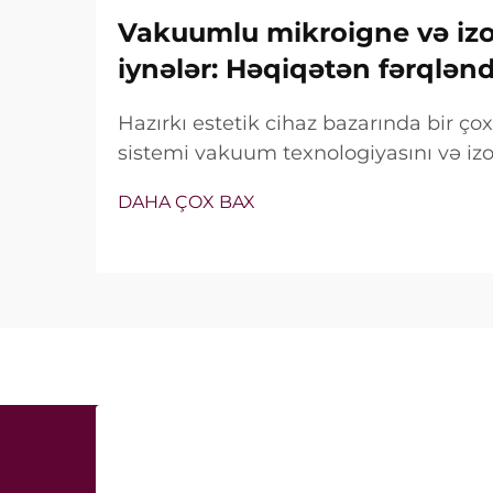
Vakuumlu mikroigne və izol
iynələr: Həqiqətən fərqlən
Hazırkı estetik cihaz bazarında bir ç
sistemi vakuum texnologiyasını və izol
özündə birləşdirir. Lakin həqiqi sual y
DAHA ÇOX BAX
xüsusiyyətlərin mövcud olub-olmaması 
müalicə zamanı necə dəqiq işlədiyi ilə 