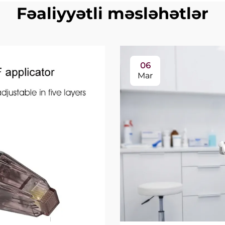
Fəaliyyətli məsləhətlər
06
Mar