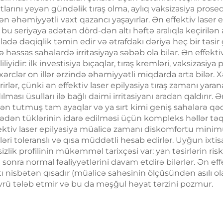
 yaş HIFU maşını
arını yeyən gündəlik tıraş olma, aylıq vaksizasiya prosedu
Üzün Radiofrekv
ən əhəmiyyətli vaxt qazancı yaşayırlar. Ən effektiv laser 
Emalı, Çəki Itir
u seriyaya adətən dörd-dən altı həftə aralıqla keçirilən 
də dəqiqlik təmin edir və ətrafdakı dəriyə heç bir təsir g
Bədənin İncələ
sə həssas sahələrdə irritasiyaya səbəb ola bilər. Ən effekt
dir: ilk investisiya bıçaqlar, tıraş kremləri, vaksizasiy
u xərclər on illər ərzində əhəmiyyətli miqdarda arta bilər
lər, çünki ən effektiv laser epilyasiya tıraş zamanı yaran
lması üsulları ilə bağlı daimi irritasiyanı aradan qaldırır. 
dən tutmuş tam ayaqlar və ya sırt kimi geniş sahələrə qə
ən tüklərinin idarə edilməsi üçün kompleks həllər təq
effektiv laser epilyasiya müalicə zamanı diskomfortu min
ssləri toleranslı və qısa müddətli hesab edirlər. Uyğun ixt
sizlik profilinin mükəmməl tarixçəsi var: yan təsirlərin r
ra normal fəaliyyətlərini davam etdirə bilərlər. Ən effekt
nisbətən qısadır (müalicə sahəsinin ölçüsündən asılı ol
vrü tələb etmir və bu da məşğul həyat tərzini pozmur.