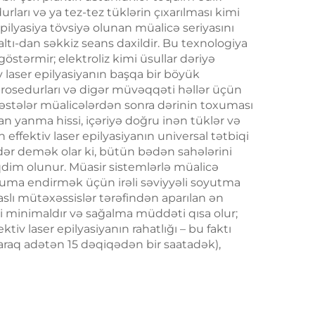
rları və ya tez-tez tüklərin çıxarılması kimi
anslı
epilyasiya tövsiyə olunan müalicə seriyasını
mə və
altı-dan səkkiz seans daxildir. Bu texnologiya
östərmir; elektroliz kimi üsullar dəriyə
nməsi
iv laser epilyasiyanın başqa bir böyük
a prosedurları və digər müvəqqəti həllər üçün
. Xəstələr müalicələrdən sonra dərinin toxuması
an yanma hissi, içəriyə doğru inən tüklər və
Ən effektiv laser epilyasiyanın universal tətbiqi
dər demək olar ki, bütün bədən sahələrini
dim olunur. Müasir sistemlərlə müalicə
imuma endirmək üçün irəli səviyyəli soyutma
isaslı mütəxəssislər tərəfindən aparılan ən
iski minimaldır və sağalma müddəti qısa olur;
iv laser epilyasiyanın rahatlığı – bu faktı
araq adətən 15 dəqiqədən bir saatadək),