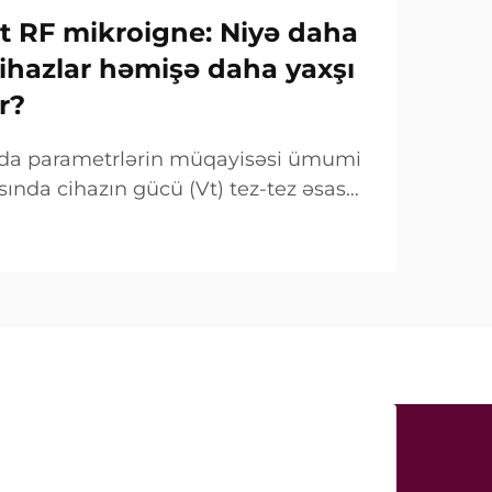
Vt RF mikroigne: Niyə daha
ihazlar həmişə daha yaxşı
r?
ında parametrlərin müqayisəsi ümumi
sında cihazın gücü (Vt) tez-tez əsas
mi qeyd olunur. Lakin klinik baxımdan
 fərqlidir. Çox hallarda belə «güc»...