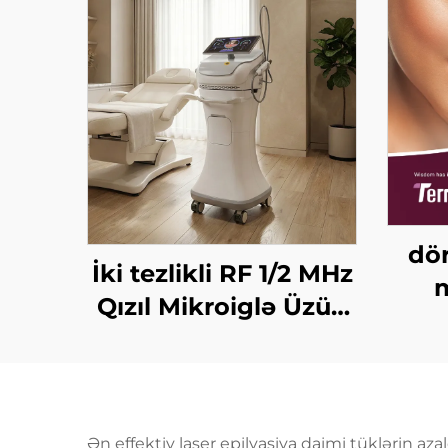
dör
İki tezlikli RF 1/2 MHz
m
Qızıl Mikroiglə Üzün
qald
Bərpa Edilməsi
gər
Maşını
for
Ən effektiv laser epilyasiya daimi tüklərin az