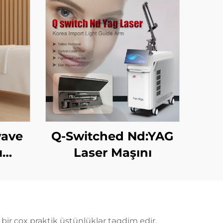
wave
Q-Switched Nd:YAG
ı
Laser Maşını
nı:
ması,
lması
məsi,
 bir çox praktik üstünlüklər təqdim edir.