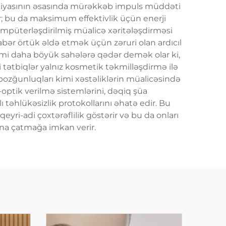
logiyasının əsasında mürəkkəb impuls müddəti
ur; bu da maksimum effektivlik üçün enerji
kompüterləşdirilmiş müalicə xəritələşdirməsi
rabər örtük əldə etmək üçün zəruri olan ardıcıl
kimi daha böyük sahələrə qədər demək olar ki,
ki tətbiqlər yalnız kosmetik təkmilləşdirmə ilə
pozğunluqları kimi xəstəliklərin müalicəsində
if-optik verilmə sistemlərini, dəqiq şüa
təhlükəsizlik protokollarını əhatə edir. Bu
eyri-adi çoxtərəflilik göstərir və bu da onları
una çatmağa imkan verir.