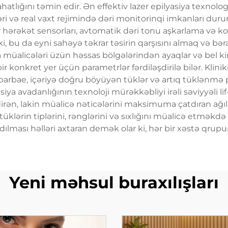
atlığını təmin edir. Ən effektiv lazer epilyasiya texno
ri və real vaxt rejimində dəri monitorinqi imkanları dur
ər hərəkət sensorları, avtomatik dəri tonu aşkarlama və 
ki, bu da eyni sahəyə təkrar təsirin qarşısını almaq və bə
iya müalicələri üzün həssas bölgələrindən ayaqlar və bel 
r konkret yer üçün parametrlər fərdiləşdirilə bilər. Klini
barbae, içəriyə doğru böyüyən tüklər və artıq tüklənmə 
asiya avadanlığının texnoloji mürəkkəbliyi irəli səviyyəli l
rən, lakin müalicə nəticələrini maksimuma çatdıran ağıllı 
üklərin tiplərini, rənglərini və sıxlığını müalicə etməkdə q
ılması həlləri axtaran demək olar ki, hər bir xəstə qrup
Yeni məhsul buraxılışları