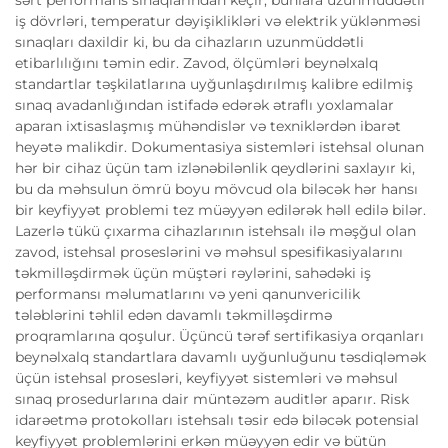
iş dövrləri, temperatur dəyişiklikləri və elektrik yüklənməsi
sınaqları daxildir ki, bu da cihazların uzunmüddətli
etibarlılığını təmin edir. Zavod, ölçümləri beynəlxalq
standartlar təşkilatlarına uyğunlaşdırılmış kalibre edilmiş
sınaq avadanlığından istifadə edərək ətraflı yoxlamalar
aparan ixtisaslaşmış mühəndislər və texniklərdən ibarət
heyətə malikdir. Dokumentasiya sistemləri istehsal olunan
hər bir cihaz üçün tam izlənəbilənlik qeydlərini saxlayır ki,
bu da məhsulun ömrü boyu mövcud ola biləcək hər hansı
bir keyfiyyət problemi tez müəyyən edilərək həll edilə bilər.
Lazerlə tükü çıxarma cihazlarının istehsalı ilə məşğul olan
zavod, istehsal proseslərini və məhsul spesifikasiyalarını
təkmilləşdirmək üçün müştəri rəylərini, sahədəki iş
performansı məlumatlarını və yeni qanunvericilik
tələblərini təhlil edən davamlı təkmilləşdirmə
proqramlarına qoşulur. Üçüncü tərəf sertifikasiya orqanları
beynəlxalq standartlara davamlı uyğunluğunu təsdiqləmək
üçün istehsal prosesləri, keyfiyyət sistemləri və məhsul
sınaq prosedurlarına dair müntəzəm auditlər aparır. Risk
idarəetmə protokolları istehsalı təsir edə biləcək potensial
keyfiyyət problemlərini erkən müəyyən edir və bütün