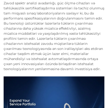
Zavod spektr analizi avadanlığı, güc ölçmə cihazları və
təhlükəsizlik sertifikatlaşdırma sistemləri ilə təchiz olunmuş
tam miqyaslı sınaq laboratoriyalarını saxlayır ki, bu da
performans spesifikasiyalarının doğrulanmasını təmin edir.
Bu texnoloji üstünlüklər lazerlərlə tüklərin çıxarılması
cihazlarına daha yüksək müalicə effektivliyi, azalmış
müalicə müddətləri və yaxşılaşdırılmış xəstə təhlükəsizliyi
profilini təmin edir. Lazerlərlə tüklərin çıxarılması
cihazlarının istehsalat zavodu müştərilərə tüklərin
çıxarılması texnologiyasında ən son irəliləyişləri əks etdirən
cihazlar təqdim etmək üçün lazer elmi, materiallar
mühəndisliyi və istehsalat avtomatlaşdırmasında ortaya
çıxan yeni innovasiyaları özündə birləşdirən istehsalat
texnologiyalarının yenilənməsinə davamlı investisiya edir.