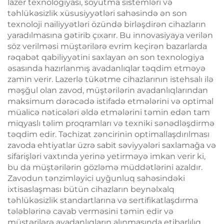
lazer texnologiyası, soyutma sistemləri və
təhlükəsizlik xüsusiyyətləri sahəsində ən son
texnoloji nailiyyətləri özündə birləşdirən cihazların
yaradılmasına gətirib çıxarır. Bu innovasiyaya verilən
söz verilməsi müştərilərə evrim keçirən bazarlarda
rəqabət qabiliyyətini saxlayan ən son texnologiya
əsasında hazırlanmış avadanlıqlar təqdim etməyə
zamin verir. Lazerlə tükətme cihazlarının istehsalı ilə
məşğul olan zavod, müştərilərin avadanlıqlarından
maksimum dərəcədə istifadə etmələrini və optimal
müalicə nəticələri əldə etmələrini təmin edən tam
miqyaslı təlim proqramları və texniki sənədləşdirmə
təqdim edir. Təchizat zəncirinin optimallaşdırılması
zavoda ehtiyatlar üzrə sabit səviyyələri saxlamağa və
sifarişləri vaxtında yerinə yetirməyə imkan verir ki,
bu da müştərilərin gözləmə müddətlərini azaldır.
Zavodun tənzimləyici uyğunluq sahəsindəki
ixtisaslaşması bütün cihazların beynəlxalq
təhlükəsizlik standartlarına və sertifikatlaşdırma
tələblərinə cavab verməsini təmin edir və
müştərilərə avadanlıqların alınmasında etibarlılıq