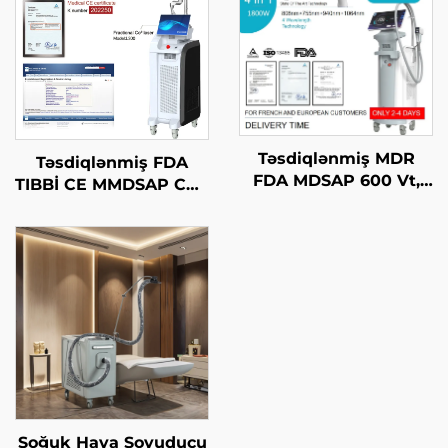
Təsdiqlənmiş MDR
Təsdiqlənmiş FDA
FDA MDSAP 600 Vt,
TIBBİ CE MMDSAP CO2
1200 Vt, 1800 Vt, 3000
Fraksional Laser
Vt, 4-in-1 əvəz edilə
Maşını
bilən nöqtələr ilə 755
nm, 808 nm, 940 nm,
1064 nm diod laser saç
çıxarma maşını
Soğuk Hava Soyuducu