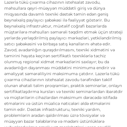
Lazerlə tükü çıxarma cihazının istehsalat zavodu,
məhsullara qeyri-müəyyən müddətli giriş və dünya
miqyasında davamlı texniki dəstək təmin edən geniş
beynəlxalq paylayıcı şəbəkəsi ilə fəaliyyət göstərir. Bu
beynəlxalq infrastruktur, müxtəlif coğrafi bazarlarda
müştərilərə məhsulları səmərəli təqdim etmək üçün strateji
yerlərdə yerləşdirilmiş paylayıcı mərkəzləri, yetkiləndirilmiş
satıcı şəbəkəsini və birbaşa satış kanallarını əhatə edir.
Zavod, avadanlığın quraşdırılmasını, texniki xidmətini və
təmirini həyata keçirən sertifikatlı texniklərlə təchiz
olunmuş regional xidmət mərkəzlərini saxlayır; bu da
avadanlığın dayanması müddətini minimuma endirir və
əməliyyat səmərəliliyini maksimuma çatdırır. Lazerlə tükü
çıxarma cihazlarının istehsalat zavodu tərəfindən təklif
olunan əhatəli təlim proqramları, praktik seminarlar, onlayn
sertifikatlaşdırma kursları və texniki seminarlardan ibarətdir
və müştərilərin cihazlardan maksimum dərəcədə istifadə
etmələrini və üstün müalicə nəticələri əldə etmələrini
təmin edir. Dəstək infrastrukturu, texniki yardım,
problemlərin aradan qaldırılması üzrə tövsiyələr və
müəyyən bazar tələblərinə və mədəni üstünlüklərə