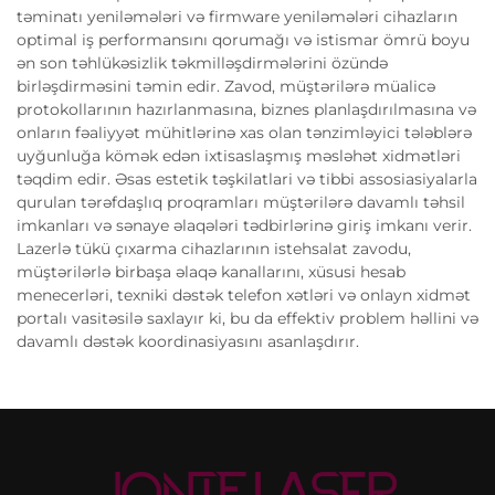
təminatı yeniləmələri və firmware yeniləmələri cihazların
optimal iş performansını qorumağı və istismar ömrü boyu
ən son təhlükəsizlik təkmilləşdirmələrini özündə
birləşdirməsini təmin edir. Zavod, müştərilərə müalicə
protokollarının hazırlanmasına, biznes planlaşdırılmasına və
onların fəaliyyət mühitlərinə xas olan tənzimləyici tələblərə
uyğunluğa kömək edən ixtisaslaşmış məsləhət xidmətləri
təqdim edir. Əsas estetik təşkilatlari və tibbi assosiasiyalarla
qurulan tərəfdaşlıq proqramları müştərilərə davamlı təhsil
imkanları və sənaye əlaqələri tədbirlərinə giriş imkanı verir.
Lazerlə tükü çıxarma cihazlarının istehsalat zavodu,
müştərilərlə birbaşa əlaqə kanallarını, xüsusi hesab
menecerləri, texniki dəstək telefon xətləri və onlayn xidmət
portalı vasitəsilə saxlayır ki, bu da effektiv problem həllini və
davamlı dəstək koordinasiyasını asanlaşdırır.