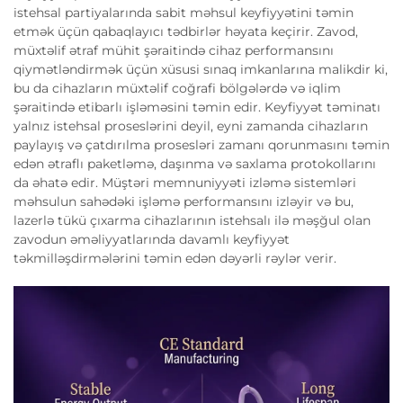
istehsal partiyalarında sabit məhsul keyfiyyətini təmin
etmək üçün qabaqlayıcı tədbirlər həyata keçirir. Zavod,
müxtəlif ətraf mühit şəraitində cihaz performansını
qiymətləndirmək üçün xüsusi sınaq imkanlarına malikdir ki,
bu da cihazların müxtəlif coğrafi bölgələrdə və iqlim
şəraitində etibarlı işləməsini təmin edir. Keyfiyyət təminatı
yalnız istehsal proseslərini deyil, eyni zamanda cihazların
paylayış və çatdırılma prosesləri zamanı qorunmasını təmin
edən ətraflı paketləmə, daşınma və saxlama protokollarını
da əhatə edir. Müştəri memnuniyyəti izləmə sistemləri
məhsulun sahədəki işləmə performansını izləyir və bu,
lazerlə tükü çıxarma cihazlarının istehsalı ilə məşğul olan
zavodun əməliyyatlarında davamlı keyfiyyət
təkmilləşdirmələrini təmin edən dəyərli rəylər verir.