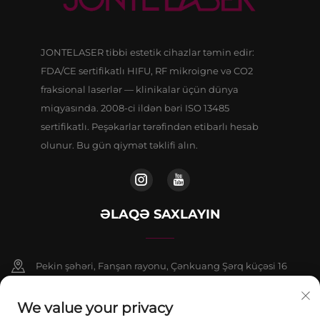
JONTELASER tibbi estetik cihazlar təmin edir:
FDA/CE sertifikatlı HIFU, RF mikroigne və CO2
fraksional laserlər — klinikalar üçün dünya
miqyasında. 2008-ci ildən bəri ISO 13485
sertifikatlı. Peşəkarlar tərəfindən etibarlı hesab
olunur. Bu gün qiymət təklifi alın.
ƏLAQƏ SAXLAYIN
Pekin şəhəri, Fanşan rayonu, Çənkuang Şərq küçəsi 16
saylı binanın 9 nömrəli binasının 802-ci otağı
We value your privacy
+86-13911459627