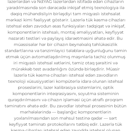
lazerlərdən və Nd:YAG lazerlərdən istifadə edən cihazların
yaradılmasında son dərəcədə inkişaf etmiş texnologiya ilə
dəqiq mühəndisliyin birləşdiyi tam miqyaslı istehsalat
mərkəzi kimi fəaliyyət göstərir. Lazerlə tük kəsmə cihazları
istehsal edən zavodun əsas funksiyaları tədqiqat və inkişaf,
komponentlərin istehsalı, montaj əməliyyatları, keyfiyyət
nəzarəti testləri və paylayış idarəetməsini əhatə edir. Bu
müəssisələr hər bir cihazın beynəlxalq təhlükəsizlik
standartlarına və tənzimləyici tələblərə uyğunluğunu təmin
etmək üçün avtomatlaşdırılmış maşınlarla təchiz olunmuş
iri miqyaslı istehsal xətlərini, təmiz otaq şəraitini və
mürəkkəb test avadanlığını özündə birləşdirir. Müasir
lazerlə tük kəsmə cihazları istehsal edən zavodların
texnoloji xüsusiyyətləri kompüterlə idarə olunan istehsal
proseslərini, lazer kalibrasiya sistemlərini, optik
komponentlərin inteqrasiyasını, soyutma sisteminin
quraşdırılmasını və cihazın işləməsi üçün ətraflı proqram
təminatını əhatə edir. Bu zavodlar istehsal prosesinin bütün
mərhələlərində — başlanğıc komponentlərin
yoxlanılmasından son məhsul testinə qədər — sərt
keyfiyyət təminatı protokollarını tətbiq edir. Lazerlə tük
kəsmə cihazları istehsal edən zavodda istehsal olunan