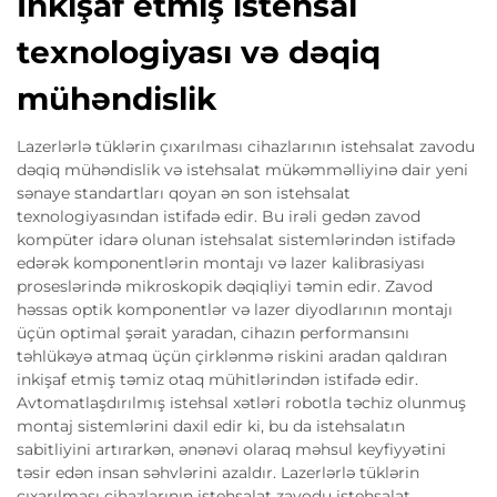
İnkişaf etmiş istehsal
texnologiyası və dəqiq
mühəndislik
Lazerlərlə tüklərin çıxarılması cihazlarının istehsalat zavodu
dəqiq mühəndislik və istehsalat mükəmməlliyinə dair yeni
sənaye standartları qoyan ən son istehsalat
texnologiyasından istifadə edir. Bu irəli gedən zavod
kompüter idarə olunan istehsalat sistemlərindən istifadə
edərək komponentlərin montajı və lazer kalibrasiyası
proseslərində mikroskopik dəqiqliyi təmin edir. Zavod
həssas optik komponentlər və lazer diyodlarının montajı
üçün optimal şərait yaradan, cihazın performansını
təhlükəyə atmaq üçün çirklənmə riskini aradan qaldıran
inkişaf etmiş təmiz otaq mühitlərindən istifadə edir.
Avtomatlaşdırılmış istehsal xətləri robotla təchiz olunmuş
montaj sistemlərini daxil edir ki, bu da istehsalatın
sabitliyini artırarkən, ənənəvi olaraq məhsul keyfiyyətini
təsir edən insan səhvlərini azaldır. Lazerlərlə tüklərin
çıxarılması cihazlarının istehsalat zavodu istehsalat