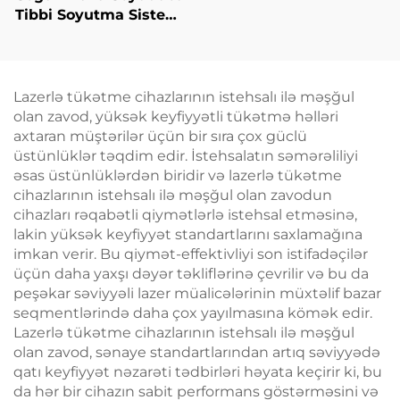
Tibbi Soyutma Sistemi
Estetik Laser üçün
Ağrı Azaldılması,
Epidermis Müdafiəsi,
Davamlı, Təmasdan
Lazerlə tükətme cihazlarının istehsalı ilə məşğul
Azad Kliniki İstifadə
olan zavod, yüksək keyfiyyətli tükətmə həlləri
üçün
axtaran müştərilər üçün bir sıra çox güclü
üstünlüklər təqdim edir. İstehsalatın səmərəliliyi
əsas üstünlüklərdən biridir və lazerlə tükətme
cihazlarının istehsalı ilə məşğul olan zavodun
cihazları rəqabətli qiymətlərlə istehsal etməsinə,
lakin yüksək keyfiyyət standartlarını saxlamağına
imkan verir. Bu qiymət-effektivliyi son istifadəçilər
üçün daha yaxşı dəyər təkliflərinə çevrilir və bu da
peşəkar səviyyəli lazer müalicələrinin müxtəlif bazar
seqmentlərində daha çox yayılmasına kömək edir.
Lazerlə tükətme cihazlarının istehsalı ilə məşğul
olan zavod, sənaye standartlarından artıq səviyyədə
qatı keyfiyyət nəzarəti tədbirləri həyata keçirir ki, bu
da hər bir cihazın sabit performans göstərməsini və