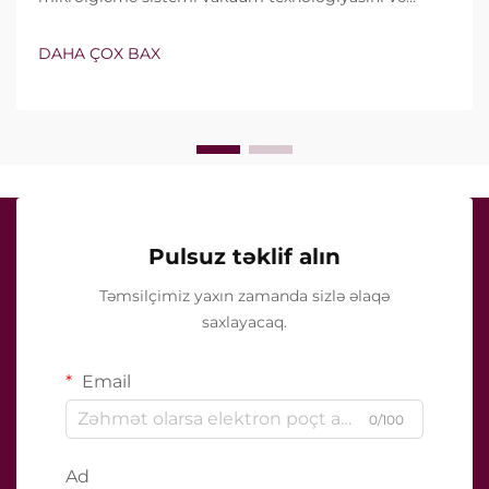
izolyasiyalı iynələri özündə birləşdirir. Lakin həqiqi
sual yalnız bu xüsusiyyətlərin mövcud olub-olmaması
DAHA ÇOX BAX
deyil, onların klinik müalicə zamanı necə dəqiq işlədiyi
ilə bağlıdır...
Pulsuz təklif alın
Təmsilçimiz yaxın zamanda sizlə əlaqə
saxlayacaq.
Email
0/100
Ad