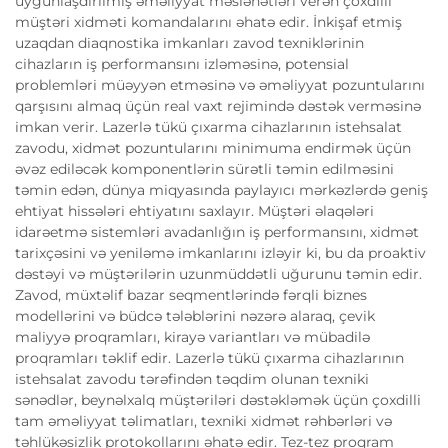
uyğunlaşdırılmış əməliyyat məsləhətləri verən çoxdilli
müştəri xidməti komandalarını əhatə edir. İnkişaf etmiş
uzaqdan diaqnostika imkanları zavod texniklərinin
cihazların iş performansını izləməsinə, potensial
problemləri müəyyən etməsinə və əməliyyat pozuntularını
qarşısını almaq üçün real vaxt rejimində dəstək verməsinə
imkan verir. Lazerlə tükü çıxarma cihazlarının istehsalat
zavodu, xidmət pozuntularını minimuma endirmək üçün
əvəz ediləcək komponentlərin sürətli təmin edilməsini
təmin edən, dünya miqyasında paylayıcı mərkəzlərdə geniş
ehtiyat hissələri ehtiyatını saxlayır. Müştəri əlaqələri
idarəetmə sistemləri avadanlığın iş performansını, xidmət
tarixçəsini və yeniləmə imkanlarını izləyir ki, bu da proaktiv
dəstəyi və müştərilərin uzunmüddətli uğurunu təmin edir.
Zavod, müxtəlif bazar seqmentlərində fərqli biznes
modellərini və büdcə tələblərini nəzərə alaraq, çevik
maliyyə proqramları, kirayə variantları və mübadilə
proqramları təklif edir. Lazerlə tükü çıxarma cihazlarının
istehsalat zavodu tərəfindən təqdim olunan texniki
sənədlər, beynəlxalq müştəriləri dəstəkləmək üçün çoxdilli
tam əməliyyat təlimatları, texniki xidmət rəhbərləri və
təhlükəsizlik protokollarını əhatə edir. Tez-tez proqram