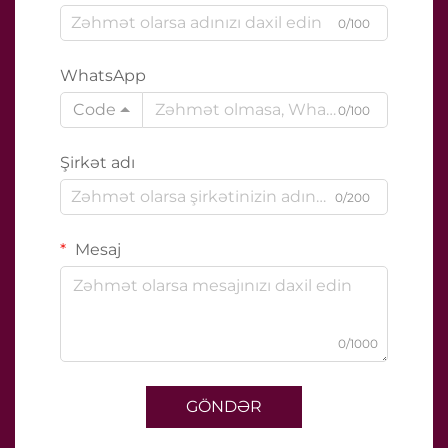
0/100
WhatsApp
Code
0/100
Şirkət adı
0/200
Mesaj
0/1000
GÖNDƏR