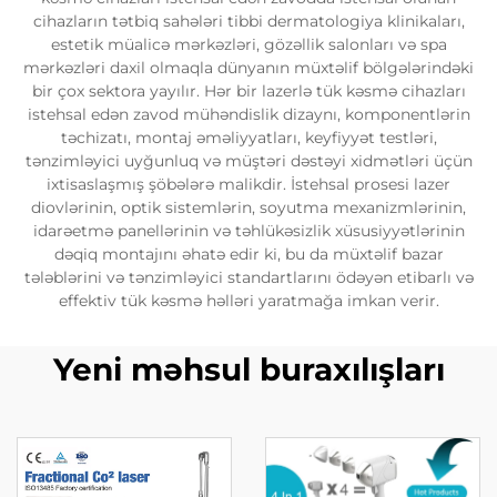
cihazların tətbiq sahələri tibbi dermatologiya klinikaları,
estetik müalicə mərkəzləri, gözəllik salonları və spa
mərkəzləri daxil olmaqla dünyanın müxtəlif bölgələrindəki
bir çox sektora yayılır. Hər bir lazerlə tük kəsmə cihazları
istehsal edən zavod mühəndislik dizaynı, komponentlərin
təchizatı, montaj əməliyyatları, keyfiyyət testləri,
tənzimləyici uyğunluq və müştəri dəstəyi xidmətləri üçün
ixtisaslaşmış şöbələrə malikdir. İstehsal prosesi lazer
diovlərinin, optik sistemlərin, soyutma mexanizmlərinin,
idarəetmə panellərinin və təhlükəsizlik xüsusiyyətlərinin
dəqiq montajını əhatə edir ki, bu da müxtəlif bazar
tələblərini və tənzimləyici standartlarını ödəyən etibarlı və
effektiv tük kəsmə həlləri yaratmağa imkan verir.
Yeni məhsul buraxılışları