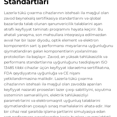
Standartları
Lazerlə tükü çıxarma cihazlarının istehsalı ilə məşğul olan
zavod beynəlxalq sertifikasiya standartlarını və qlobal
bazarlarda tələb olunan qanunvericilik tələblərini aşan
ətraflı keyfiyyət təminatı proqramını həyata keçirir. Bu
əhatəli yanaşma, son məhsullara inteqrasiya edilməzdən
əvvəl hər bir lazer diyodu, optik element və elektron
komponentin sərt iş performansı meyarlarına uyğunluğunu
qiymətləndirən gələn komponentlərin yoxlanılması
protokolları ilə başlayır. Zavod, ən yüksək təhlükəsizlik və
performans standartlarına uyğunluğunu təsdiqləyən ISO
13485 tibbi cihazlar üçün keyfiyyət idarəetmə sertifikatına,
FDA qeydiyyatına uyğunluğa və CE nişanı
yetkiləndirməsinə malikdir. Lazerlə tükü çıxarma
cihazlarının istehsalı ilə məşğul olan zavodda aparılan
keyfiyyət nəzarəti prosesləri lazer çıxışı sabitliyini, soyutma
sisteminin səmərəliliyini, elektrik təhlükəsizliyi
parametrlərini və elektromaqnit uyğunluq tələblərini
qiymətləndirən çoxsaylı sınaq mərhələlərini əhatə edir. Hər
bir cihaz real şəraitdə işləmə şərtlərini simulyasiya edən
sərt performans sınaqlarından keçir; bunlara uzunmüddətli