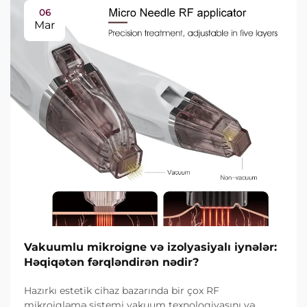
06
Mar
Vakuumlu mikroigne və izolyasiyalı iynələr:
Həqiqətən fərqləndirən nədir?
Hazırkı estetik cihaz bazarında bir çox RF
mikroigləmə sistemi vakuum texnologiyasını və