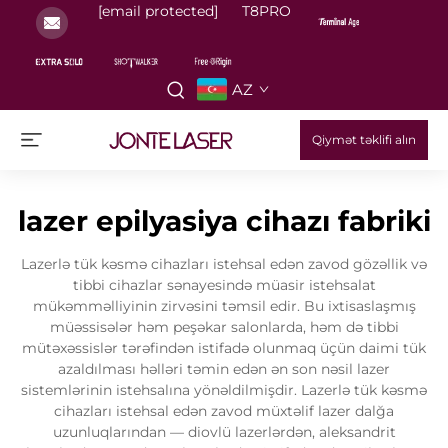
[email protected]
T8PRO
AZ
Qiymət təklifi alın
lazer epilyasiya cihazı fabriki
Lazerlə tük kəsmə cihazları istehsal edən zavod gözəllik və
tibbi cihazlar sənayesində müasir istehsalat
mükəmməlliyinin zirvəsini təmsil edir. Bu ixtisaslaşmış
müəssisələr həm peşəkar salonlarda, həm də tibbi
mütəxəssislər tərəfindən istifadə olunmaq üçün daimi tük
azaldılması həlləri təmin edən ən son nəsil lazer
sistemlərinin istehsalına yönəldilmişdir. Lazerlə tük kəsmə
cihazları istehsal edən zavod müxtəlif lazer dalğa
uzunluqlarından — diovlü lazerlərdən, aleksandrit