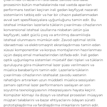
prosesinin bütün mərhələlərində real vaxtda aparılan
performans testləri keçirən irəli gedən keyfiyyət nəzarəti
sistemlərini tətbiq edir və hər bir cihazın paketlənmədən
əvvəl sərt spesifikasiyalara uyğunluğunu təmin edir. Bu
istehsal imkanları lazerlərlə tüklərin çıxarılması cihazlarının
konvensional istehsal üsullarına nisbətən üstün şüa
keyfiyyəti, sabit güclü çıxış və artırılmış davamlılıqla
istehsal olunmasını mümkün edir. Zavod optimal istilik
idarəetməsi və elektromaqnit ekranlaşdırması təmin edən
xüsusi komponentlər və korpus montajlarının hazırlanması
üçün dəqiq emal mərkəzlərindən istifadə edir. İrəli gedən
optik uyğunlaşma sistemləri müxtəlif dəri tipləri və tüklərin
quruluşuna görə mükəmməl lazer şüası verilməsini və
müalicə bərabərliyini təmin edir. Lazerlərlə tüklərin
çıxarılması cihazlarının istehsalat zavodu xəstənin
rahatlığını artırarkən uzun müddətli müalicə sessiyaları
zamanı optimal lazer performansını saxlayan ən son
soyutma texnologiyasının inteqrasiyasını həyata keçirir.
Kompüter köməyi ilə dizayn və istehsal prosesləri müəyyən
müştəri tələblərini və bazar ehtiyaclarını ödəyən sürətli
prototipləşdirmə və fərdiləşdirmə imkanlarını təmin edir.