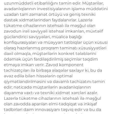
uzunmüddətli etibarlılığını təmin edir. Müştərilər,
avadanlıqlarının investisiyalarının işləmə müddətini
uzadan tam zəmanət örtüyü və geniş texniki
dəstək xidmətlərindən faydalanırlar. Lazerlə
tükətme cihazlarının istehsalı ilə məşğul olan
zavodun irəli səviyyəli istehsal imkanları, müxtəlif
gücləndirici səviyyələri, müalicə başlığı
konfiqurasiyaları və müəyyən tətbiqlər üçün xüsusi
olaraq hazırlanmış proqram təminatı xüsusiyyətləri
daxil olmaqla, müştərilərin konkret tələblərini
ödəmək üçün fərdiləşdirilmiş seçimlər təqdim
etməyə imkan verir. Zavod komponent
təchizatçıları ilə birbaşa əlaqələr saxlayır ki, bu da
əvəz edilə bilən hissələrin optimal
qiymətləndirilməsini və davamlı təchizatını təmin
edir; nəticədə müştərilərin avadanlıqlarının
dayanma vaxtı və texniki xidmət xərcləri azalır.
Lazerlə tükətme cihazlarının istehsalı ilə məşğul
olan zavodda aparılan elmi-tədqiqat və inkişaf
tədbirləri daim innovasiyanı təşviq edir və bu da