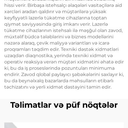
hissi verir. Birbaşa istehsalçı əlaqələri vasitəçilərə aid
xərcləri aradan qaldırır və müştərilərə yüksək
keyfiyyətli lazerlə tükətme cihazlarına toptan
qiymət səviyyəsində giriş imkanı verir. Lazerlə
tükətme cihazlarının istehsalı ilə məşğul olan zavod,
müxtəlif büdcə tələblərini və biznes modellərini
nəzərə alaraq, çevik maliyyə variantları və icarə
proqramları təqdim edir. Texniki dəstək xidmətləri
uzaqdan diaqnostika, yerində texniki xidmət və
operativ reaksiya verən müştəri xidmətini əhatə edir
ki, bu da iş proseslərində pozuntuları minimuma
endirir. Zavod qlobal paylayıcı şəbəkələrini saxlayır ki,
bu da beynəlxalq bazarlarda məhsulların etibarlı
təchizatını və yerli xidmət dəstəyini təmin edir.
Təlimatlar və püf nöqtələr