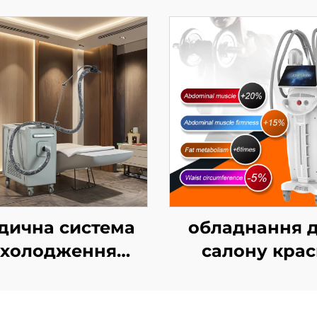
дична система
обладнання 
холодження
салону кра
одним повітрям
Ciccslim з
ля естетичних
електромагні