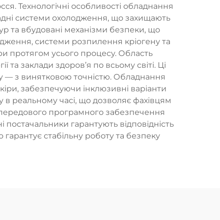
осся. Технологічні особливості обладнання
адні системи охолодження, що захищають
ур та вбудовані механізми безпеки, що
дження, системи розпилення кріогену та
и протягом усього процесу. Область
 та заклади здоров’я по всьому світі. Ці
ину — з винятковою точністю. Обладнання
шкіри, забезпечуючи інклюзивні варіанти
 в реальному часі, що дозволяє фахівцям
ія передового програмного забезпечення
і постачальники гарантують відповідність
 гарантує стабільну роботу та безпеку