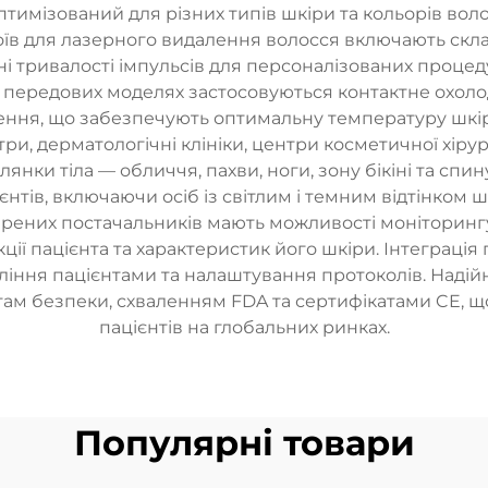
оптимізований для різних типів шкіри та кольорів вол
оїв для лазерного видалення волосся включають скл
і тривалості імпульсів для персоналізованих процед
 передових моделях застосовуються контактне охоло
ення, що забезпечують оптимальну температуру шкір
, дерматологічні клініки, центри косметичної хірургії
лянки тіла — обличчя, пахви, ноги, зону бікіні та сп
єнтів, включаючи осіб із світлим і темним відтінком 
вірених постачальників мають можливості моніторингу
ції пацієнта та характеристик його шкіри. Інтеграц
іння пацієнтами та налаштування протоколів. Надійн
ам безпеки, схваленням FDA та сертифікатами CE, що
пацієнтів на глобальних ринках.
Популярні товари