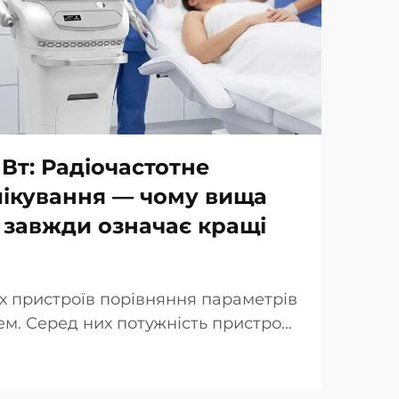
 Вт: Радіочастотне
лікування — чому вища
 завжди означає кращі
х пристроїв порівняння параметрів
м. Серед них потужність пристрою
люється як ключова перевага при
інічної точки зору реальність дещо
падках так звана «потужність…»