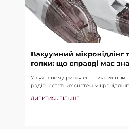
Вакуумний мікронідлінг т
голки: що справді має зн
У сучасному ринку естетичних прис
радіочастотних систем мікронідлін
наявність вакуумної технології та із
ДИВИТИСЬ БІЛЬШЕ
Проте справжнє питання полягає не
існують ці функції, а в тому, наскіл
працюють під час клінічного лікува