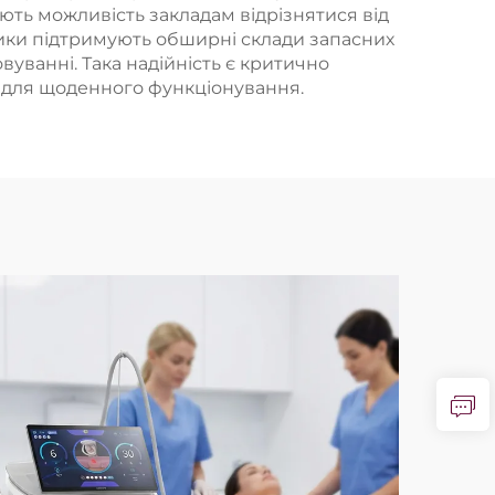
ають можливість закладам відрізнятися від
ники підтримують обширні склади запасних
уванні. Така надійність є критично
я для щоденного функціонування.