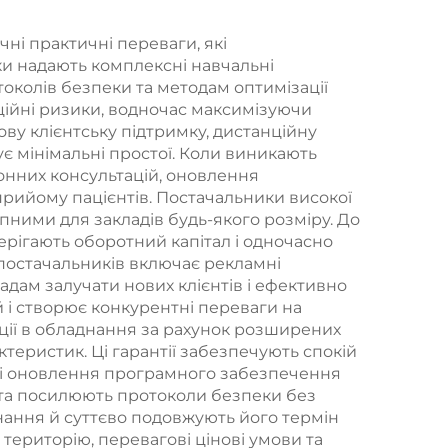
язів
, 4
ні практичні переваги, які
ки надають комплексні навчальні
колів безпеки та методам оптимізації
аційні ризики, водночас максимізуючи
ву клієнтську підтримку, дистанційну
є мінімальні простої. Коли виникають
онних консультацій, оновлення
 прийому пацієнтів. Постачальники високої
упними для закладів будь-якого розміру. До
ерігають оборотний капітал і одночасно
 постачальників включає рекламні
адам залучати нових клієнтів і ефективно
і створює конкурентні переваги на
ції в обладнання за рахунок розширених
теристик. Ці гарантії забезпечують спокій
рні оновлення програмного забезпечення
 та посилюють протоколи безпеки без
днання й суттєво подовжують його термін
територію, перевагові цінові умови та