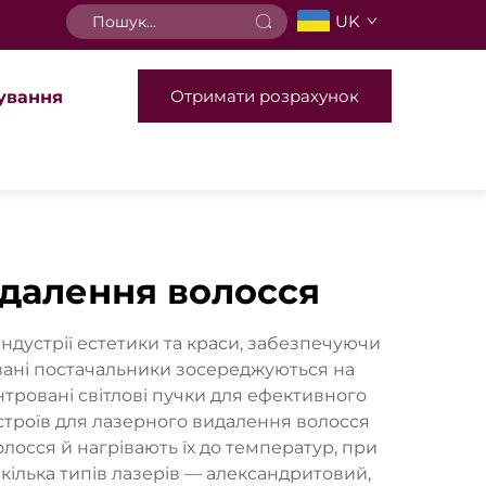
UK
Отримати розрахунок
ування
идалення волосся
ндустрії естетики та краси, забезпечуючи
овані постачальники зосереджуються на
тровані світлові пучки для ефективного
строїв для лазерного видалення волосся
олосся й нагрівають їх до температур, при
кілька типів лазерів — александритовий,