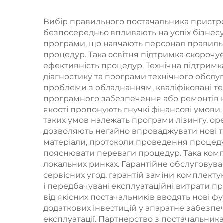
тканини та
лазе
целюліту за
та 
Вибір правильного постачальника пристрої
безпосередньо впливають на успіх бізнесу
допомогою
програми, що навчають персонал правиль
діодного лазера
процедур. Така освітня підтримка скорочує
ефективність процедур. Технічна підтримк
1060 нм,
б
діагностику та програми технічного обслу
призначений для
ви
проблеми з обладнанням, кваліфіковані т
програмного забезпечення або ремонтів на 
контурної корекції
якості пропонують гнучкі фінансові умови,
та схуднення
таких умов належать програми лізингу, ор
дозволяють негайно впроваджувати нові те
матеріали, протоколи проведення процедур
пояснювати переваги процедур. Така комп
локальних ринках. Гарантійне обслуговува
сервісних угод, гарантій заміни комплект
і передбачувані експлуатаційні витрати 
від якісних постачальників вводять нові
додаткових інвестицій у апаратне забезпе
експлуатації. Партнерство з постачальник