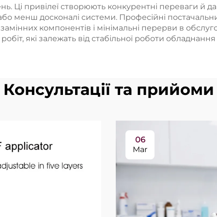
нь. Ці привілеї створюють конкурентні переваги й д
і або менш досконалі системи. Професійні постачаль
амінних компонентів і мінімальні перерви в обслугов
робіт, які залежать від стабільної роботи обладнанн
Консультації та прийоми
06
Mar