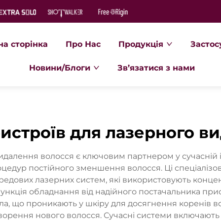
на сторінка
Про Нас
Продукція
Застос
Новини/Блоги
Зв’язатися з нами
истроїв для лазерного в
далення волосся є ключовим партнером у сучасній і
оцедур постійного зменшення волосся. Ці спеціаліз
ередових лазерних систем, які використовують концен
функція обладнання від надійного постачальника при
тла, що проникають у шкіру для досягнення коренів в
творення нового волосся. Сучасні системи включають 