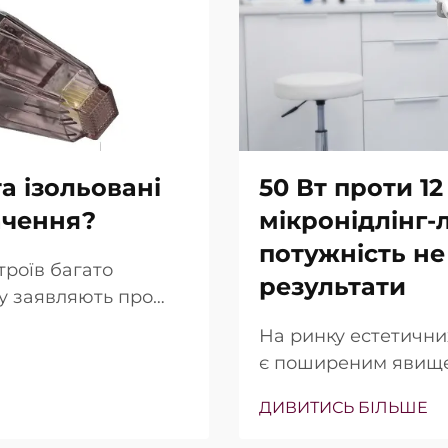
а ізольовані
50 Вт проти 12
ачення?
мікронідлінг-
потужність не
троїв багато
результати
гу заявляють про
ольованих голок.
На ринку естетични
 просто в тому, чи
є поширеним явище
ьки точно вони
(Вт) часто підкрес
ння…
ДИВИТИСЬ БІЛЬШЕ
продажу. Однак з кл
інша. У багатьох ви