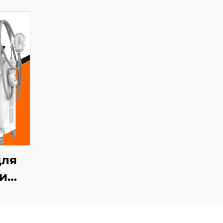
для
си
тною