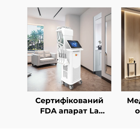
Сертифікований
Ме
FDA апарат La
о
Sculptor для
хол
зменшення жирової
д