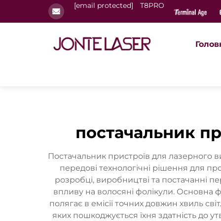
[email protected]
T8PRO
Голов
постачальник пр
Постачальник пристроїв для лазерного ви
передові технологічні рішення для пр
розробці, виробництві та постачанні п
впливу на волосяні фолікули. Основна 
полягає в емісії точних довжин хвиль сві
яких пошкоджується їхня здатність до у