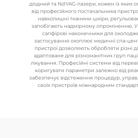
діодний та Nd:YAG-лазери, кожен із яких 
від професійного постачальника пристр
навколишні тканини шкіри, регульован
запобігають надмірному опроміненню. У
сапфірові наконечники для охолодж
застосування охоплює медичні спа-центри
пристрої дозволяють обробляти різні ді
адаптоване для різноманітних груп паці
лікування. Професійні системи від пере
коригувати параметри залежно від реак
забезпечує відстеження процедур, управл
своїх пристроїв міжнародним стандарт