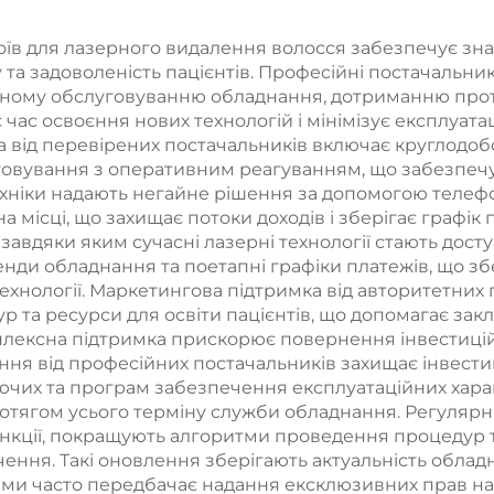
рів, знеболення
стимуляцією м’
епідермального
(EMS), 3 Тесла
в для лазерного видалення волосся забезпечує знач
 та задоволеність пацієнтів. Професійні постачальни
захисту,
ручки
ному обслуговуванню обладнання, дотриманню прото
безперервне
 час освоєння нових технологій і мінімізує експлуат
а від перевірених постачальників включає круглодобо
езконтактне
говування з оперативним реагуванням, що забезпечу
користання в
ехніки надають негайне рішення за допомогою телеф
місці, що захищає потоки доходів і зберігає графік
клініці
 завдяки яким сучасні лазерні технології стають дост
енди обладнання та поетапні графіки платежів, що зб
хнології. Маркетингова підтримка від авторитетних
 та ресурси для освіти пацієнтів, що допомагає закл
лексна підтримка прискорює повернення інвестицій 
ння від професійних постачальників захищає інвести
уючих та програм забезпечення експлуатаційних харак
протягом усього терміну служби обладнання. Регуля
 функції, покращують алгоритми проведення процедур
чення. Такі оновлення зберігають актуальність обла
ами часто передбачає надання ексклюзивних прав на 