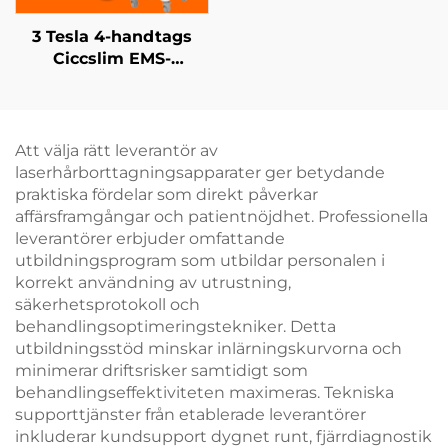
3 Tesla 4-handtags
Ciccslim EMS-
utrustning för
skönhetsstudio –
elektromagnetisk
muskelstimulering
Att välja rätt leverantör av
laserhårborttagningsapparater ger betydande
praktiska fördelar som direkt påverkar
affärsframgångar och patientnöjdhet. Professionella
leverantörer erbjuder omfattande
utbildningsprogram som utbildar personalen i
korrekt användning av utrustning,
säkerhetsprotokoll och
behandlingsoptimeringstekniker. Detta
utbildningsstöd minskar inlärningskurvorna och
minimerar driftsrisker samtidigt som
behandlingseffektiviteten maximeras. Tekniska
supporttjänster från etablerade leverantörer
inkluderar kundsupport dygnet runt, fjärrdiagnostik