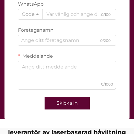
WhatsApp
Code
0/100
Företagsnamn
0/200
Meddelande
0/1000
Skicka in
leverantör av laserbaserad håviltning