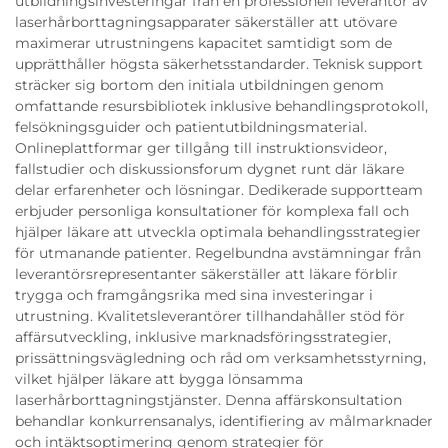
utbildningsinvesteringar från en professionell leverantör av
laserhårborttagningsapparater säkerställer att utövare
maximerar utrustningens kapacitet samtidigt som de
upprätthåller högsta säkerhetsstandarder. Teknisk support
sträcker sig bortom den initiala utbildningen genom
omfattande resursbibliotek inklusive behandlingsprotokoll,
felsökningsguider och patientutbildningsmaterial.
Onlineplattformar ger tillgång till instruktionsvideor,
fallstudier och diskussionsforum dygnet runt där läkare
delar erfarenheter och lösningar. Dedikerade supportteam
erbjuder personliga konsultationer för komplexa fall och
hjälper läkare att utveckla optimala behandlingsstrategier
för utmanande patienter. Regelbundna avstämningar från
leverantörsrepresentanter säkerställer att läkare förblir
trygga och framgångsrika med sina investeringar i
utrustning. Kvalitetsleverantörer tillhandahåller stöd för
affärsutveckling, inklusive marknadsföringsstrategier,
prissättningsvägledning och råd om verksamhetsstyrning,
vilket hjälper läkare att bygga lönsamma
laserhårborttagningstjänster. Denna affärskonsultation
behandlar konkurrensanalys, identifiering av målmarknader
och intäktsoptimering genom strategier för