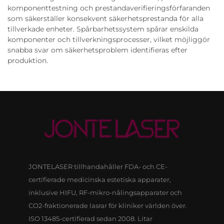
komponenttestning och prestandaverifieringsförfaranden
som säkerställer konsekvent säkerhetsprestanda för alla
tillverkade enheter. Spårbarhetssystem spårar enskilda
komponenter och tillverkningsprocesser, vilket möjliggör
snabba svar om säkerhetsproblem identifieras efter
produktion.
JONTELASER tillhandahåller FDA- och CE-
certifierade medicinska estetiska apparater,
inklusive HIFU, RF-mikro-nålingsapparater och
CO2-fraktionerade lasrar för kliniker världen över.
ISO 13485-certifierad sedan 2008. Litar