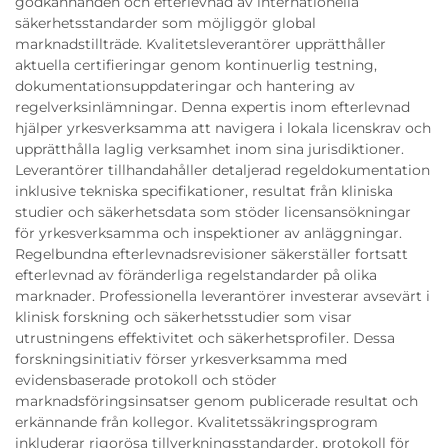
godkännanden och efterlevnad av internationella
säkerhetsstandarder som möjliggör global
marknadstillträde. Kvalitetsleverantörer upprätthåller
aktuella certifieringar genom kontinuerlig testning,
dokumentationsuppdateringar och hantering av
regelverksinlämningar. Denna expertis inom efterlevnad
hjälper yrkesverksamma att navigera i lokala licenskrav och
upprätthålla laglig verksamhet inom sina jurisdiktioner.
Leverantörer tillhandahåller detaljerad regeldokumentation
inklusive tekniska specifikationer, resultat från kliniska
studier och säkerhetsdata som stöder licensansökningar
för yrkesverksamma och inspektioner av anläggningar.
Regelbundna efterlevnadsrevisioner säkerställer fortsatt
efterlevnad av föränderliga regelstandarder på olika
marknader. Professionella leverantörer investerar avsevärt i
klinisk forskning och säkerhetsstudier som visar
utrustningens effektivitet och säkerhetsprofiler. Dessa
forskningsinitiativ förser yrkesverksamma med
evidensbaserade protokoll och stöder
marknadsföringsinsatser genom publicerade resultat och
erkännande från kollegor. Kvalitetssäkringsprogram
inkluderar rigorösa tillverkningsstandarder, protokoll för