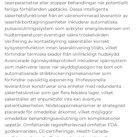
laserparametrar eller stoppar behandlingar när potentiellt
farliga förhållanden upptäcks. Dessa intelligenta
säkerhetsfunktioner från en välrenommerad leverantör av
laserhårborttagningsenheter inkluderar automatiska
pulsavslutningssystem som avbryter energileveransen om
hudtemperaturen överstiger säkra tröskelvärden.
Verifiering av kontaktkylning säkerställer korrekt
kylsystemfunktion innan laseraktivering tillåts, vilket
förhindrar termiska skador från otillräckligt hudskydd.
Avancerade ögonskyddsprotokoll inkluderar spärrsystem
som inaktiverar lasrar när skyddsglasögon tas bort och
automatiserade strålblockeringsmekanismer som
förhindrar oavsiktlig exponering. Professionella
leverantörer konstruerar sina enheter med redundanta
säkerhetskretsar som ger flera felsäkra lager, vilket
säkerställer att enpunktsfel inte kan äventyra
patientsäkerheten. Nödstoppsmekanismer är strategiskt
placerade för omedelbar åtkomst, vilket möjliggör
omedelbar behandlingsavslutning om komplikationer
uppstår. Omfattande regelefterlevnad omfattar FDA-
godkännanden, CE-certifieringar, Health Canada-