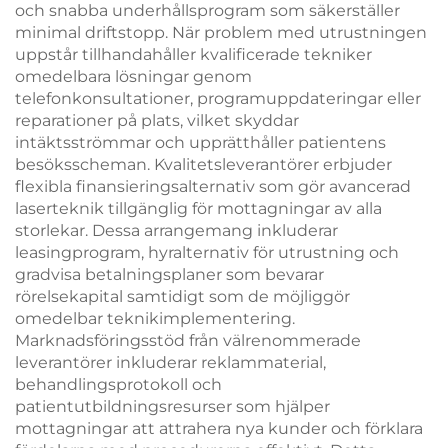
och snabba underhållsprogram som säkerställer
minimal driftstopp. När problem med utrustningen
uppstår tillhandahåller kvalificerade tekniker
omedelbara lösningar genom
telefonkonsultationer, programuppdateringar eller
reparationer på plats, vilket skyddar
intäktsströmmar och upprätthåller patientens
besöksscheman. Kvalitetsleverantörer erbjuder
flexibla finansieringsalternativ som gör avancerad
laserteknik tillgänglig för mottagningar av alla
storlekar. Dessa arrangemang inkluderar
leasingprogram, hyralternativ för utrustning och
gradvisa betalningsplaner som bevarar
rörelsekapital samtidigt som de möjliggör
omedelbar teknikimplementering.
Marknadsföringsstöd från välrenommerade
leverantörer inkluderar reklammaterial,
behandlingsprotokoll och
patientutbildningsresurser som hjälper
mottagningar att attrahera nya kunder och förklara