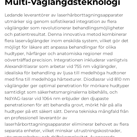
Multi-Våglängdsteknologi
Ledande leverantörer av laserhårborttagningsapparater
utmärker sig genom sofistikerad integration av flera
våglängder som revolutionerar behandlingsmöjligheter
och patientresultat. Denna innovativa metod kombinerar
flera laservåglängder inom enskilda system, vilket gör det
möjligt för läkare att anpassa behandlingar för olika
hudtyper, hårfärger och anatomiska regioner med
oöverträffad precision. Integrationen inkluderar vanligtvis
Alexandritlasrar som arbetar vid 755 nm våglängder,
idealiska för behandling av ljusa till medelhöga hudtoner
med fina till medelhöga hårtexturer. Diodlasrar vid 810 nm
våglängder ger optimal penetration för mörkare hudtyper
samtidigt som säkerhetsmarginalerna bibehålls, och
Nd:YAG-lasrar vid 1064 nm erbjuder den djupaste
penetrationen för att behandla grovt, mörkt hår på alla
hudtyper på ett säkert sätt. Denna tekniska mångfald från
en professionell leverantör av
laserhårborttagningsapparater eliminerar behovet av flera
separata enheter, vilket minskar utrustningskostnader,
utrymmesbehov och driftskomplexitet. Avancerade