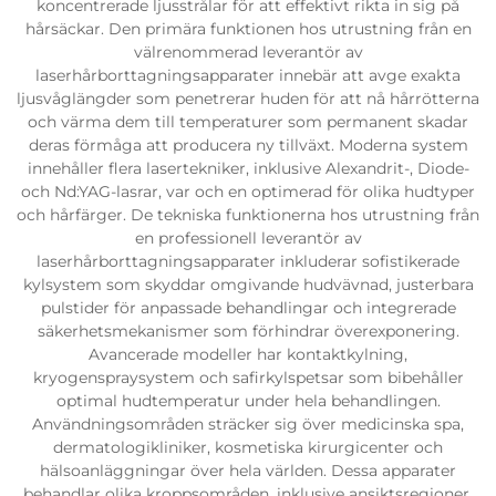
koncentrerade ljusstrålar för att effektivt rikta in sig på
hårsäckar. Den primära funktionen hos utrustning från en
välrenommerad leverantör av
laserhårborttagningsapparater innebär att avge exakta
ljusvåglängder som penetrerar huden för att nå hårrötterna
och värma dem till temperaturer som permanent skadar
deras förmåga att producera ny tillväxt. Moderna system
innehåller flera lasertekniker, inklusive Alexandrit-, Diode-
och Nd:YAG-lasrar, var och en optimerad för olika hudtyper
och hårfärger. De tekniska funktionerna hos utrustning från
en professionell leverantör av
laserhårborttagningsapparater inkluderar sofistikerade
kylsystem som skyddar omgivande hudvävnad, justerbara
pulstider för anpassade behandlingar och integrerade
säkerhetsmekanismer som förhindrar överexponering.
Avancerade modeller har kontaktkylning,
kryogenspraysystem och safirkylspetsar som bibehåller
optimal hudtemperatur under hela behandlingen.
Användningsområden sträcker sig över medicinska spa,
dermatologikliniker, kosmetiska kirurgicenter och
hälsoanläggningar över hela världen. Dessa apparater
behandlar olika kroppsområden, inklusive ansiktsregioner,