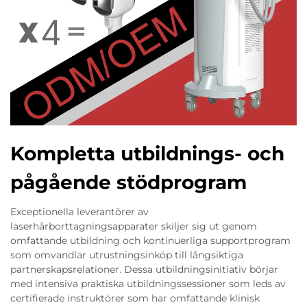
Kompletta utbildnings- och
pågående stödprogram
Exceptionella leverantörer av
laserhårborttagningsapparater skiljer sig ut genom
omfattande utbildning och kontinuerliga supportprogram
som omvandlar utrustningsinköp till långsiktiga
partnerskapsrelationer. Dessa utbildningsinitiativ börjar
med intensiva praktiska utbildningssessioner som leds av
certifierade instruktörer som har omfattande klinisk