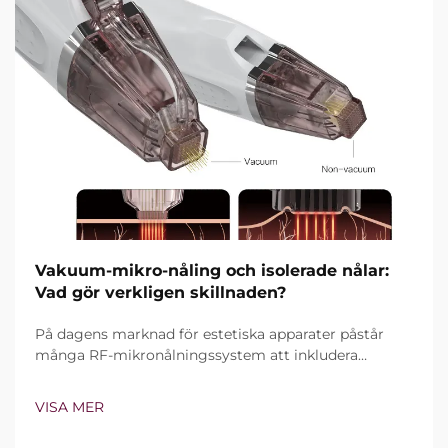
Vakuum-mikro-nåling och isolerade nålar:
Vad gör verkligen skillnaden?
På dagens marknad för estetiska apparater påstår
många RF-mikronålningssystem att inkludera
vakuumteknik och isolerade nålar. Den verkliga
frågan är dock inte bara om dessa funktioner finns,
VISA MER
utan hur exakt de fungerar under klinisk behandling...