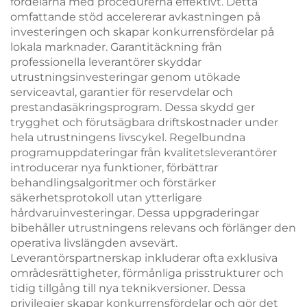
fördelarna med procedurerna effektivt. Detta
omfattande stöd accelererar avkastningen på
investeringen och skapar konkurrensfördelar på
lokala marknader. Garantitäckning från
professionella leverantörer skyddar
utrustningsinvesteringar genom utökade
serviceavtal, garantier för reservdelar och
prestandasäkringsprogram. Dessa skydd ger
trygghet och förutsägbara driftskostnader under
hela utrustningens livscykel. Regelbundna
programuppdateringar från kvalitetsleverantörer
introducerar nya funktioner, förbättrar
behandlingsalgoritmer och förstärker
säkerhetsprotokoll utan ytterligare
hårdvaruinvesteringar. Dessa uppgraderingar
bibehåller utrustningens relevans och förlänger den
operativa livslängden avsevärt.
Leverantörspartnerskap inkluderar ofta exklusiva
områdesrättigheter, förmånliga prisstrukturer och
tidig tillgång till nya teknikversioner. Dessa
privilegier skapar konkurrensfördelar och gör det