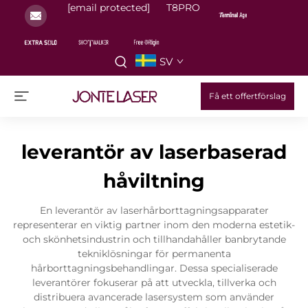
[email protected]
T8PRO
SV
Få ett offertförslag
leverantör av laserbaserad
håviltning
En leverantör av laserhårborttagningsapparater
representerar en viktig partner inom den moderna estetik-
och skönhetsindustrin och tillhandahåller banbrytande
tekniklösningar för permanenta
hårborttagningsbehandlingar. Dessa specialiserade
leverantörer fokuserar på att utveckla, tillverka och
distribuera avancerade lasersystem som använder