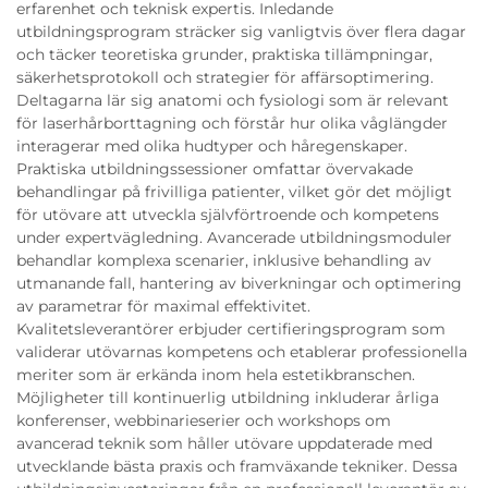
erfarenhet och teknisk expertis. Inledande
utbildningsprogram sträcker sig vanligtvis över flera dagar
och täcker teoretiska grunder, praktiska tillämpningar,
säkerhetsprotokoll och strategier för affärsoptimering.
Deltagarna lär sig anatomi och fysiologi som är relevant
för laserhårborttagning och förstår hur olika våglängder
interagerar med olika hudtyper och håregenskaper.
Praktiska utbildningssessioner omfattar övervakade
behandlingar på frivilliga patienter, vilket gör det möjligt
för utövare att utveckla självförtroende och kompetens
under expertvägledning. Avancerade utbildningsmoduler
behandlar komplexa scenarier, inklusive behandling av
utmanande fall, hantering av biverkningar och optimering
av parametrar för maximal effektivitet.
Kvalitetsleverantörer erbjuder certifieringsprogram som
validerar utövarnas kompetens och etablerar professionella
meriter som är erkända inom hela estetikbranschen.
Möjligheter till kontinuerlig utbildning inkluderar årliga
konferenser, webbinarieserier och workshops om
avancerad teknik som håller utövare uppdaterade med
utvecklande bästa praxis och framväxande tekniker. Dessa