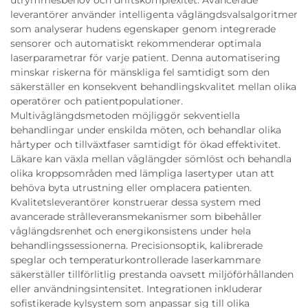
leverantörer använder intelligenta våglängdsvalsalgoritmer
som analyserar hudens egenskaper genom integrerade
sensorer och automatiskt rekommenderar optimala
laserparametrar för varje patient. Denna automatisering
minskar riskerna för mänskliga fel samtidigt som den
säkerställer en konsekvent behandlingskvalitet mellan olika
operatörer och patientpopulationer.
Multivåglängdsmetoden möjliggör sekventiella
behandlingar under enskilda möten, och behandlar olika
hårtyper och tillväxtfaser samtidigt för ökad effektivitet.
Läkare kan växla mellan våglängder sömlöst och behandla
olika kroppsområden med lämpliga lasertyper utan att
behöva byta utrustning eller omplacera patienten.
Kvalitetsleverantörer konstruerar dessa system med
avancerade strålleveransmekanismer som bibehåller
våglängdsrenhet och energikonsistens under hela
behandlingssessionerna. Precisionsoptik, kalibrerade
speglar och temperaturkontrollerade laserkammare
säkerställer tillförlitlig prestanda oavsett miljöförhållanden
eller användningsintensitet. Integrationen inkluderar
sofistikerade kylsystem som anpassar sig till olika