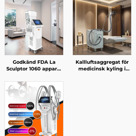
Godkänd FDA La
Kallluftsaggregat för
Sculptor 1060 apparat
medicinsk kyling i
för fettreduktion och
estetisk
cellulitbehandling
laserbehandling,
med diodlaser vid
smärtlindring och
1060 nm för
epidermal skydd –
kroppsformning och
kontinuerlig, icke-
avsmalning
kontakt användning i
klinisk miljö