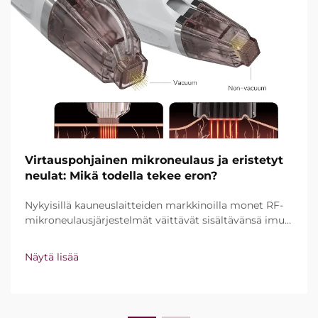
Virtauspohjainen mikroneulaus ja eristetyt
neulat: Mikä todella tekee eron?
Nykyisillä kauneuslaitteiden markkinoilla monet RF-
mikroneulausjärjestelmät väittävät sisältävänsä imu-
ja eristettyjä neuloja. Todellinen kysymys ei
kuitenkaan ole pelkästään siitä, ovatko nämä
Näytä lisää
ominaisuudet olemassa, vaan siitä, kuinka tarkasti ne
toimivat kliinisessä hoito...