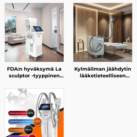
FDA:n hyväksymä La
Kylmäilman jäähdytin
sculptor -tyyppinen
lääketieteelliseen
rasvanpolttolaitteisto
käyttöön
ja solukkoinen
estetiikkalasereihin,
diodilaser (1060 nm)
kipulääkkeeksi ja
kehonmuokkaukseen
epidermisen suojan
ja laihdutukseen
tarjoamiseksi,
jatkuvaa,
kontaktitonta
kliinikko käyttöä
varten