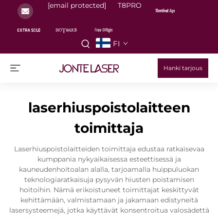
[email protected]
T8PRO
FI
Hanki tarjous
laserhiuspoistolaitteen
toimittaja
Laserhiuspoistolaitteiden toimittaja edustaa ratkaisevaa
kumppania nykyaikaisessa esteettisessä ja
kauneudenhoitoalan alalla, tarjoamalla huippuluokan
teknologiaratkaisuja pysyvän hiusten poistamisen
hoitoihin. Nämä erikoistuneet toimittajat keskittyvät
kehittämään, valmistamaan ja jakamaan edistyneitä
lasersysteemejä, jotka käyttävät konsentroitua valosädettä