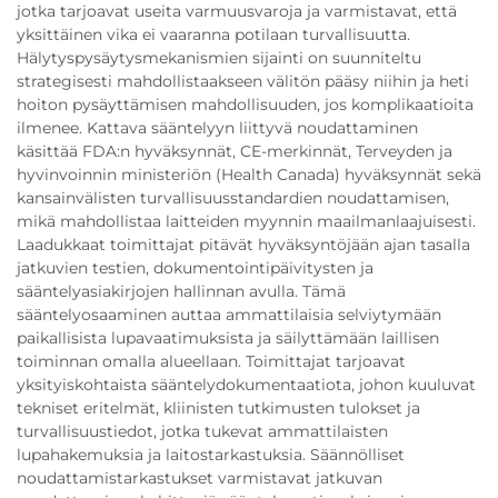
jotka tarjoavat useita varmuusvaroja ja varmistavat, että
yksittäinen vika ei vaaranna potilaan turvallisuutta.
Hälytyspysäytysmekanismien sijainti on suunniteltu
strategisesti mahdollistaakseen välitön pääsy niihin ja heti
hoiton pysäyttämisen mahdollisuuden, jos komplikaatioita
ilmenee. Kattava sääntelyyn liittyvä noudattaminen
käsittää FDA:n hyväksynnät, CE-merkinnät, Terveyden ja
hyvinvoinnin ministeriön (Health Canada) hyväksynnät sekä
kansainvälisten turvallisuusstandardien noudattamisen,
mikä mahdollistaa laitteiden myynnin maailmanlaajuisesti.
Laadukkaat toimittajat pitävät hyväksyntöjään ajan tasalla
jatkuvien testien, dokumentointipäivitysten ja
sääntelyasiakirjojen hallinnan avulla. Tämä
sääntelyosaaminen auttaa ammattilaisia selviytymään
paikallisista lupavaatimuksista ja säilyttämään laillisen
toiminnan omalla alueellaan. Toimittajat tarjoavat
yksityiskohtaista sääntelydokumentaatiota, johon kuuluvat
tekniset eritelmät, kliinisten tutkimusten tulokset ja
turvallisuustiedot, jotka tukevat ammattilaisten
lupahakemuksia ja laitostarkastuksia. Säännölliset
noudattamistarkastukset varmistavat jatkuvan