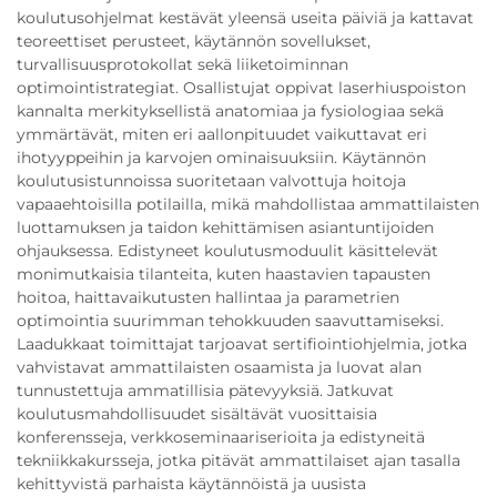
koulutusohjelmat kestävät yleensä useita päiviä ja kattavat
teoreettiset perusteet, käytännön sovellukset,
turvallisuusprotokollat sekä liiketoiminnan
optimointistrategiat. Osallistujat oppivat laserhiuspoiston
kannalta merkityksellistä anatomiaa ja fysiologiaa sekä
ymmärtävät, miten eri aallonpituudet vaikuttavat eri
ihotyyppeihin ja karvojen ominaisuuksiin. Käytännön
koulutusistunnoissa suoritetaan valvottuja hoitoja
vapaaehtoisilla potilailla, mikä mahdollistaa ammattilaisten
luottamuksen ja taidon kehittämisen asiantuntijoiden
ohjauksessa. Edistyneet koulutusmoduulit käsittelevät
monimutkaisia tilanteita, kuten haastavien tapausten
hoitoa, haittavaikutusten hallintaa ja parametrien
optimointia suurimman tehokkuuden saavuttamiseksi.
Laadukkaat toimittajat tarjoavat sertifiointiohjelmia, jotka
vahvistavat ammattilaisten osaamista ja luovat alan
tunnustettuja ammatillisia pätevyyksiä. Jatkuvat
koulutusmahdollisuudet sisältävät vuosittaisia
konferensseja, verkkoseminaariserioita ja edistyneitä
tekniikkakursseja, jotka pitävät ammattilaiset ajan tasalla
kehittyvistä parhaista käytännöistä ja uusista