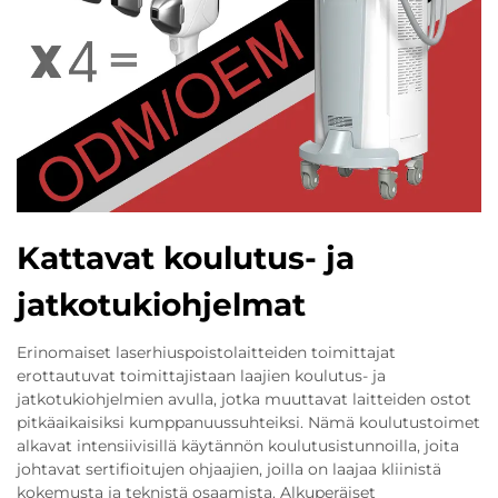
Kattavat koulutus- ja
jatkotukiohjelmat
Erinomaiset laserhiuspoistolaitteiden toimittajat
erottautuvat toimittajistaan laajien koulutus- ja
jatkotukiohjelmien avulla, jotka muuttavat laitteiden ostot
pitkäaikaisiksi kumppanuussuhteiksi. Nämä koulutustoimet
alkavat intensiivisillä käytännön koulutusistunnoilla, joita
johtavat sertifioitujen ohjaajien, joilla on laajaa kliinistä
kokemusta ja teknistä osaamista. Alkuperäiset