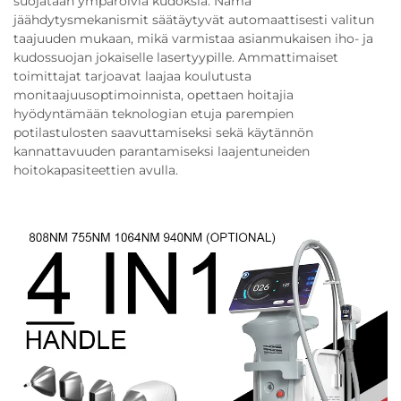
suojataan ympäröiviä kudoksia. Nämä
jäähdytysmekanismit säätäytyvät automaattisesti valitun
taajuuden mukaan, mikä varmistaa asianmukaisen iho- ja
kudossuojan jokaiselle lasertyypille. Ammattimaiset
toimittajat tarjoavat laajaa koulutusta
monitaajuusoptimoinnista, opettaen hoitajia
hyödyntämään teknologian etuja parempien
potilastulosten saavuttamiseksi sekä käytännön
kannattavuuden parantamiseksi laajentuneiden
hoitokapasiteettien avulla.