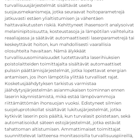
turvallisuusjärjestelmät sisältävät useita
suojausmekanismeja, jotka seuraavat hoitoparametrejä
jatkuvasti estäen ylialtistumisen ja vähentäen
haittavaikutusten riskiä. Kehittyneet ihasensorit analysoivat
melaninipitoisuutta, kosteustasoja ja lämpötilan vaihteluita
reaaliajassa ja säätävät automaattisesti laserparametrejä tai
keskeyttävät hoiton, kun mahdollisesti vaarallisia
olosuhteita havaitaan. Nämä älykkäät
turvallisuusominaisuudet luotettavalta laserihiuksien
poistolaitteiden toimittajalta sisältävät automaattiset
pulssin päättämisjärjestelmät, jotka lopettavat energian
antamisen, jos ihon lämpötila ylittää turvalliset rajat.
Kosketusjäähdytyksen tarkistus varmistaa
jäähdytysjärjestelmän asianmukaisen toiminnan ennen
laserin käynnistämistä, mikä estää lämpövammoja
riittämättömän ihonsuojan vuoksi. Edistyneet silmien
suojeluprotokollat sisältävät lukitusjärjestelmät, jotka
kytkivät laserin pois päältä, kun turvalasit poistetaan, sekä
automatisoidut säteen estojärjestelmät, jotka estävät
tahattoman altistumisen. Ammattimaiset toimittajat
suunnittelevat laitteensa monitasoisilla turvallisuuspiireillä,