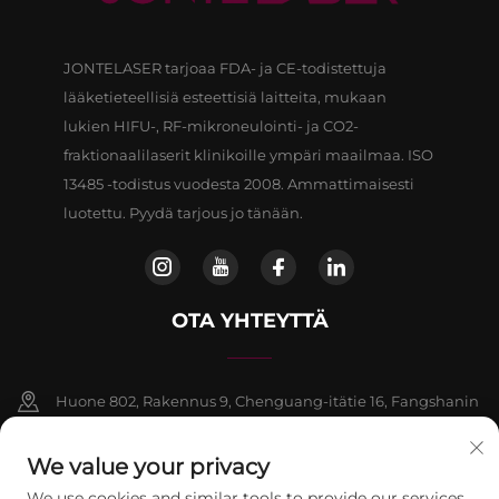
JONTELASER tarjoaa FDA- ja CE-todistettuja
lääketieteellisiä esteettisiä laitteita, mukaan
lukien HIFU-, RF-mikroneulointi- ja CO2-
fraktionaalilaserit klinikoille ympäri maailmaa. ISO
13485 -todistus vuodesta 2008. Ammattimaisesti
luotettu. Pyydä tarjous jo tänään.
OTA YHTEYTTÄ
Huone 802, Rakennus 9, Chenguang-itätie 16, Fangshanin
piiri, Beijing
We value your privacy
+86-13911459627
We use cookies and similar tools to provide our services.