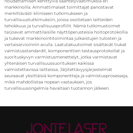
noudattamisen kehittyviä sääntelyvaatimuksia eri
markkinoilla. Ammattimaiset toimittajat panostavat
merkittävästi kliiniseen tutkimukseen ja
turvallisuustutkimuksiin, joissa osoitetaan laitteiden
tehokkuus ja turvallisuusprofiilit. Nämä tutkimustoimet
tarjoavat ammattilaisille näyttöperusteisia hoitoprotokollia
ja tukevat markkinointitoimintaa julkaistujen tulosten ja
vertaisarvioinnin avulla. Laatutakuutoimet sisältävät tiukat
valmistusstandardit, komponenttien testausprotokollat ja
suorituskyvyn varmistusmenettelyt, jotka varmistavat
yhtenäisen turvallisuussuorituksen kaikissa
valmistettavissa laitteissa. Jäljitettävyysjärjestelmät
seuraavat yksittäisiä komponentteja ja valmistusprosesseja,
mikä mahdollistaa nopean vastauksen, jos
turvallisuusongelmia havaitaan tuotannon jälkeen.