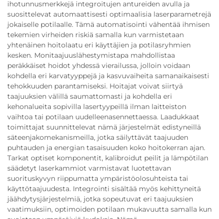
ihotunnusmerkkejä integroitujen antureiden avulla ja
suosittelevat automaattisesti optimaalisia laserparametrejä
jokaiselle potilaalle. Tämä automatisointi vähentää ihmisen
tekemien virheiden riskiä samalla kun varmistetaan
yhtenäinen hoitolaatu eri käyttäjien ja potilasryhmien
kesken. Monitaajuuslähestymistapa mahdollistaa
peräkkäiset hoidot yhdessä vierailussa, jolloin voidaan
kohdella eri karvatyyppejä ja kasvuvaiheita samanaikaisesti
tehokkuuden parantamiseksi. Hoitajat voivat siirtyä
taajuuksien välillä saumattomasti ja kohdella eri
kehonalueita sopivilla lasertyypeillä ilman laitteiston
vaihtoa tai potilaan uudelleenasennettaessa. Laadukkaat
toimittajat suunnittelevat nämä järjestelmät edistyneillä
säteenjakomekanismeilla, jotka säilyttävät taajuuden
puhtauden ja energian tasaisuuden koko hoitokerran ajan.
Tarkat optiset komponentit, kalibroidut peilit ja lämpötilan
säädetyt laserkammiot varmistavat luotettavan
suorituskyvyn riippumatta ympäristöolosuhteista tai
käyttötaajuudesta. Integrointi sisältää myös kehittyneitä
jäähdytysjärjestelmiä, jotka sopeutuvat eri taajuuksien
vaatimuksiin, optimoiden potilaan mukavuutta samalla kun