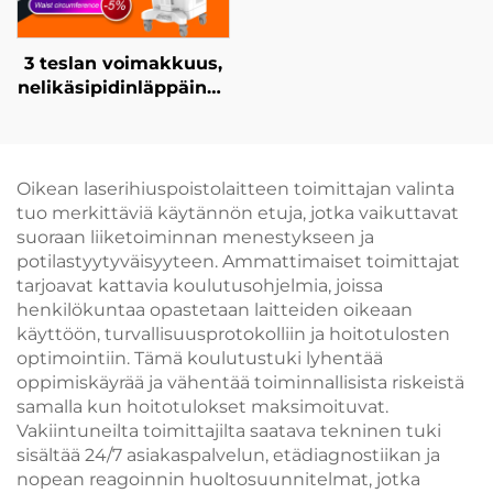
3 teslan voimakkuus,
nelikäsipidinläppäinen
Ciccslim EMS-
kauneuslaitteisto
sähkömagneettiseen
lihastimulaatioon
Oikean laserihiuspoistolaitteen toimittajan valinta
tuo merkittäviä käytännön etuja, jotka vaikuttavat
suoraan liiketoiminnan menestykseen ja
potilastyytyväisyyteen. Ammattimaiset toimittajat
tarjoavat kattavia koulutusohjelmia, joissa
henkilökuntaa opastetaan laitteiden oikeaan
käyttöön, turvallisuusprotokolliin ja hoitotulosten
optimointiin. Tämä koulutustuki lyhentää
oppimiskäyrää ja vähentää toiminnallisista riskeistä
samalla kun hoitotulokset maksimoituvat.
Vakiintuneilta toimittajilta saatava tekninen tuki
sisältää 24/7 asiakaspalvelun, etädiagnostiikan ja
nopean reagoinnin huoltosuunnitelmat, jotka