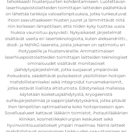
tehokkaasti hiustenjuurten kohdentamiseen. Luotettavan
laserhiuspoistolaitteiden toimittajan laitteiden päätehtävä
on lähettää tarkkoja valoaallonpituuksia, jotka tunkeutuvat
ihoon saavuttaakseen hiusten juuret ja lämmittävät niitä
niin korkeaan lämpötilaan, että niiden kyky tuottaa uusia
hiuksia vaurioituu pysyvästi. Nykyaikaiset järjestelmät
sisältävät useita eri laserteknologioita, kuten aleksandriitti-,
diodi- ja Nd:YAG-lasereita, joista jokainen on optimoitu eri
ihotyypeille ja hiustenväreille. Ammattimaisen
laserhiuspoistolaitteiden toimittajan laitteiden teknologiset
ominaisuudet sisältävät monitasoiset
jäähdytysjärjestelmät, jotka suojaavat ympäröivää
ihokudosta, säädettävät pulssikestot yksilöllisten hoitojen
mahdollistamiseksi sekä integroidut turvamekanismit,
jotka estävät liiallista altistumista. Edistyneissä malleissa
käytetään kosketusjäähdytystä, kryogeenistä
suihkujärjestelmää ja sappiirijäähdytyskärkiä, jotka pitävät
ihon lämpötilan optimaalisena koko hoitoprosessin ajan.
Sovellusalueet kattavat lääkärin toimistot, ihotautilääkärien
klinikan, kosmetiikkakirurgian keskukset sekä
hyvinvointisuuslaitokset ympäri maailmaa. Nämä laitteet
mahdollistavat erinomaisen tarkkuuden saavuttamisen eri