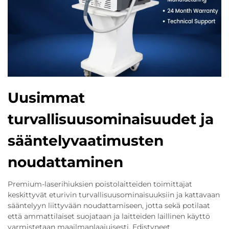
Uusimmat
turvallisuusominaisuudet ja
sääntelyvaatimusten
noudattaminen
Premium-laserihiuksien poistolaitteiden toimittajat
keskittyvät eturivin turvallisuusominaisuuksiin ja kattavaan
sääntelyyn liittyvään noudattamiseen, jotta sekä potilaat
että ammattilaiset suojataan ja laitteiden laillinen käyttö
varmistetaan maailmanlaajuisesti. Edistyneet