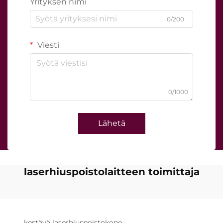
Yrityksen nimi
0/200
Viesti
0/1000
Lähetä
laserhiuspoistolaitteen toimittaja
kestävä laserhiuspoistokone