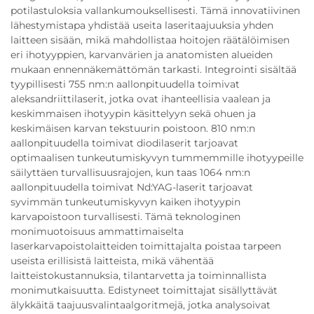
potilastuloksia vallankumouksellisesti. Tämä innovatiivinen
lähestymistapa yhdistää useita laseritaajuuksia yhden
laitteen sisään, mikä mahdollistaa hoitojen räätälöimisen
eri ihotyyppien, karvanvärien ja anatomisten alueiden
mukaan ennennäkemättömän tarkasti. Integrointi sisältää
tyypillisesti 755 nm:n aallonpituudella toimivat
aleksandriittilaserit, jotka ovat ihanteellisia vaalean ja
keskimmaisen ihotyypin käsittelyyn sekä ohuen ja
keskimäisen karvan tekstuurin poistoon. 810 nm:n
aallonpituudella toimivat diodilaserit tarjoavat
optimaalisen tunkeutumiskyvyn tummemmille ihotyypeille
säilyttäen turvallisuusrajojen, kun taas 1064 nm:n
aallonpituudella toimivat Nd:YAG-laserit tarjoavat
syvimmän tunkeutumiskyvyn kaiken ihotyypin
karvapoistoon turvallisesti. Tämä teknologinen
monimuotoisuus ammattimaiselta
laserkarvapoistolaitteiden toimittajalta poistaa tarpeen
useista erillisistä laitteista, mikä vähentää
laitteistokustannuksia, tilantarvetta ja toiminnallista
monimutkaisuutta. Edistyneet toimittajat sisällyttävät
älykkäitä taajuusvalintaalgoritmejä, jotka analysoivat