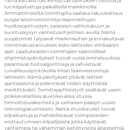
Tämä kattava tuki kiihdyttää sijoituksen tuottoa ja
luo kilpailuetuja paikallisilla markkinoilla.
Ammattimaisilta toimittajilta saatava takuukattaus
suojaa laiteinvestointeja laajennettujen
huoltosopimusten, varaosien vaihtotakuun ja
suorituskyvyn varmistusohjelmien avulla. Nämä
suojatoimet tarjoavat mielenrauhan ja ennakoitavat
toimintakustannukset koko laitteiden elinkaaren
ajan. Laadukkaiden toimittajien säännölliset
ohjelmistopäivitykset tuovat uusia ominaisuuksia,
parantavat hoitoalgoritmeja ja vahvistavat
turvallisuusprotokollia ilman lisäinvestointeja
laitteisiin. Nämä päivitykset pitävät laitteet
ajantasaisina ja pidentävät niiden käyttöikää
merkittävästi. Toimittajayhteistyöt sisältävät usein
poikkeuksellisia alueoikeuksia, etuisia
hinnoittelurakenteita ja varhaisen pääsyn uusiin
teknologiatuotteisiin. Nämä etuoikeudet luovat
kilpailuetuja ja mahdollistavat toimipisteiden
erottautumisen kilpailijoista, jotka käyttävät
vanhempia tai vähemmän kehittyneitä järjestelmiä.