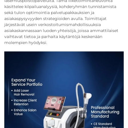
laserhiuspoistopalveluita. Tämä liiketoimintaneuvonta
käsittelee kilpailuanalyysiä, kohderyhmän tunnistamista
sekä tulon optimointia palvelupakkauksien ja
asiakaspysyvyyden strategioiden avulla. Toimittajat
järjestävät usein verkostoitumismahdollisuuksia
asiakaskannassaan luoden yhteisöjä, joissa ammattilaiset
vaihtavat tietoa ja parhaita käytäntöjä keskenään
molempien hyödyksi.