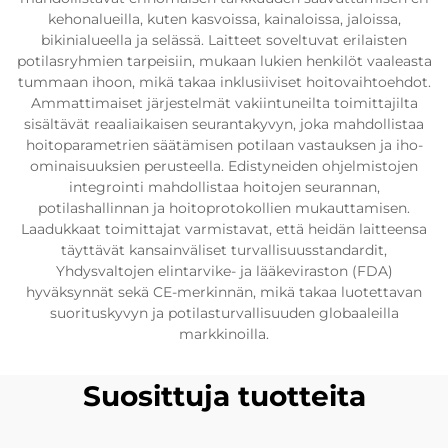
kehonalueilla, kuten kasvoissa, kainaloissa, jaloissa,
bikinialueella ja selässä. Laitteet soveltuvat erilaisten
potilasryhmien tarpeisiin, mukaan lukien henkilöt vaaleasta
tummaan ihoon, mikä takaa inklusiiviset hoitovaihtoehdot.
Ammattimaiset järjestelmät vakiintuneilta toimittajilta
sisältävät reaaliaikaisen seurantakyvyn, joka mahdollistaa
hoitoparametrien säätämisen potilaan vastauksen ja iho-
ominaisuuksien perusteella. Edistyneiden ohjelmistojen
integrointi mahdollistaa hoitojen seurannan,
potilashallinnan ja hoitoprotokollien mukauttamisen.
Laadukkaat toimittajat varmistavat, että heidän laitteensa
täyttävät kansainväliset turvallisuusstandardit,
Yhdysvaltojen elintarvike- ja lääkeviraston (FDA)
hyväksynnät sekä CE-merkinnän, mikä takaa luotettavan
suorituskyvyn ja potilasturvallisuuden globaaleilla
markkinoilla.
Suosittuja tuotteita