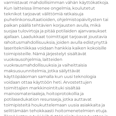
varmistavat mahdollisimman vähän käyttökatkoja.
Kun laitteissa ilmenee ongelmia, koulutetut
teknikot tarjoavat välittömiä ratkaisuja
puhelinkonsultaatioiden, ohjelmistopäivitysten tai
paikan päällä tehtävien korjausten avulla, mikä
suojaa tulovirtoja ja pitää potilaiden ajanvaraukset
ajallaan. Laadukkaat toimittajat tarjoavat joustavia
rahoitusmahdollisuuksia, joiden avulla edistynyttä
laseritekniikkaa voidaan hankkia kaiken kokoisille
toimipisteille. Nämä järjestelyt sisältävät
vuokrausohjelmia, laitteiden
vuokrausmahdollisuuksia ja vaiheittaisia
maksusuunnitelmia, jotka säilyttävät
käyttöpääoman samalla kun uusi teknologia
voidaan ottaa käyttöön heti. Arvostettujen
toimittajien markkinointituki sisältää
mainosmateriaaleja, hoitoprotokollia ja
potilasedukation resursseja, jotka auttavat
toimipisteitä houkuttelemaan uusia asiakkaita ja
selittämään tehokkaasti hoitomenetelmien etuja.