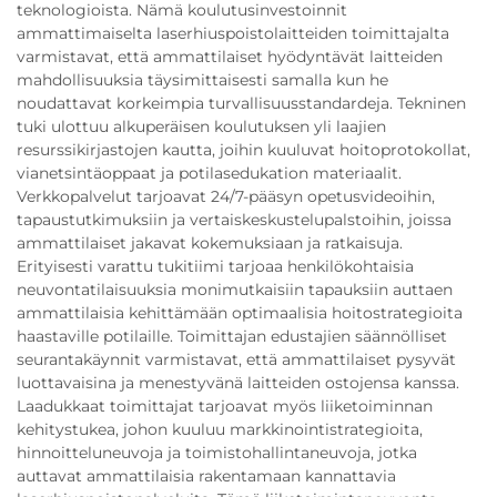
teknologioista. Nämä koulutusinvestoinnit
ammattimaiselta laserhiuspoistolaitteiden toimittajalta
varmistavat, että ammattilaiset hyödyntävät laitteiden
mahdollisuuksia täysimittaisesti samalla kun he
noudattavat korkeimpia turvallisuusstandardeja. Tekninen
tuki ulottuu alkuperäisen koulutuksen yli laajien
resurssikirjastojen kautta, joihin kuuluvat hoitoprotokollat,
vianetsintäoppaat ja potilasedukation materiaalit.
Verkkopalvelut tarjoavat 24/7-pääsyn opetusvideoihin,
tapaustutkimuksiin ja vertaiskeskustelupalstoihin, joissa
ammattilaiset jakavat kokemuksiaan ja ratkaisuja.
Erityisesti varattu tukitiimi tarjoaa henkilökohtaisia
neuvontatilaisuuksia monimutkaisiin tapauksiin auttaen
ammattilaisia kehittämään optimaalisia hoitostrategioita
haastaville potilaille. Toimittajan edustajien säännölliset
seurantakäynnit varmistavat, että ammattilaiset pysyvät
luottavaisina ja menestyvänä laitteiden ostojensa kanssa.
Laadukkaat toimittajat tarjoavat myös liiketoiminnan
kehitystukea, johon kuuluu markkinointistrategioita,
hinnoitteluneuvoja ja toimistohallintaneuvoja, jotka
auttavat ammattilaisia rakentamaan kannattavia