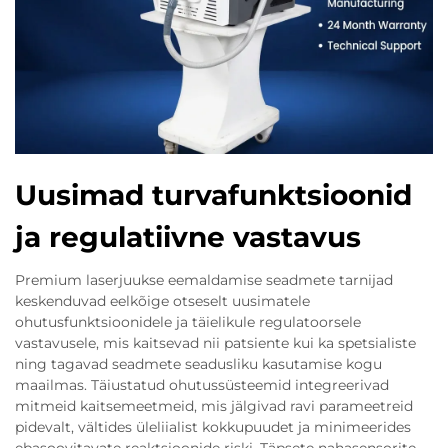
Uusimad turvafunktsioonid
ja regulatiivne vastavus
Premium laserjuukse eemaldamise seadmete tarnijad
keskenduvad eelkõige otseselt uusimatele
ohutusfunktsioonidele ja täielikule regulatoorsele
vastavusele, mis kaitsevad nii patsiente kui ka spetsialiste
ning tagavad seadmete seadusliku kasutamise kogu
maailmas. Täiustatud ohutussüsteemid integreerivad
mitmeid kaitsemeetmeid, mis jälgivad ravi parameetreid
pidevalt, vältides üleliialist kokkupuudet ja minimeerides
ebasoovitavate reaktsioonide riski. Täpsete nahasensorite