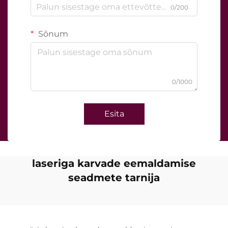
0/200
Sõnum
0/1000
Esita
laseriga karvade eemaldamise
seadmete tarnija