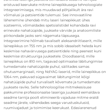
eristuvad keerukate mitme lainepikkusega tehnoloogiate
integreerimisega, mis muudavad põhjalikult ära ravi
võimalusi ja patsientide tulemusi. See innovaatiline
lähenemine ühendab mitu laseri lainepikkust ühes
süsteemis, võimaldades spetsialistidel kohandada ravi
erinevate nahatüüpide, juuksete värvide ja anatoomiliste
piirkondade jaoks seni nägemata täpsusega.
Integreerimine hõlmab tavaliselt aleksandriitlaserit, mille
lainepikkus on 755 nm ja mis sobib ideaalselt heleda kuni
keskmise nahavärvusega patsientidele ning peenest kuni
keskmise struktuuriga juuksetele. Dioodlaserid, mille
lainepikkus on 810 nm, tagavad optimaalse läbitungimise
tumedamate nahatüüpide puhul, säilitades samas
ohutusmarginaali, ning Nd:YAG-laserid, mille lainepikkus on
1064 nm, pakuvad sügavaimat läbitungimist kõigi
nahatüüpide puhul turvaliselt kõvemate ja tumedamate
juuksete raviks. Selle tehnoloogilise mitmekesisuse
pakkumine professionaalse laseriga juukseid eemaldava
seadme tarnija poolt elimineerib vajaduse mitme eraldi
seadme järele, vähendades seega varustuskulusid,
ruumivajadust ja toimimise keerukust. Edasiarenenud