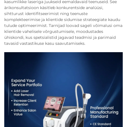
kasumlikke laseriga juukseid eemaldavaid teenuseid. See
ärikonsultatsioon käsitleb konkurentside analüüsi,
sihtturust identifitseerimist ning teenuste
komplekteerimise ja klientide sidumise strateegiate kaudu
tulude optimeerimist. Tarnijad loovad sageli võimalusi oma
klientide vahelisele võrgustumisele, moodustades
ühiskondi, kus spetsialistid jagavad teadmisi ja parimaid
tavasid vastastikuse kasu saavutamiseks.