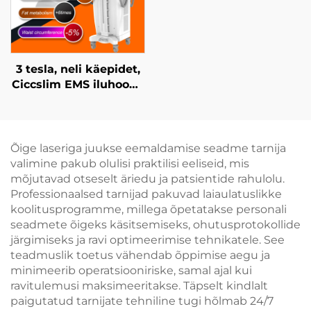
3 tesla, neli käepidet,
Ciccslim EMS iluhoone
seade
elektromagnetilise
lihasstimulatsiooniga
Õige laseriga juukse eemaldamise seadme tarnija
valimine pakub olulisi praktilisi eeliseid, mis
mõjutavad otseselt äriedu ja patsientide rahulolu.
Professionaalsed tarnijad pakuvad laiaulatuslikke
koolitusprogramme, millega õpetatakse personali
seadmete õigeks käsitsemiseks, ohutusprotokollide
järgimiseks ja ravi optimeerimise tehnikatele. See
teadmuslik toetus vähendab õppimise aegu ja
minimeerib operatsiooniriske, samal ajal kui
ravitulemusi maksimeeritakse. Täpselt kindlalt
paigutatud tarnijate tehniline tugi hõlmab 24/7