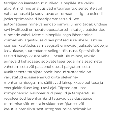
tarnijad on kaasatanud nutikad lainepikkuste valiku
algoritmid, mis analüüsivad integreeritud sensorite abil
nahatunnuseid ja soovitavad automaatselt iga patsiendi
jaoks optimaalseid laseriparameetreid. See
automatiseerimine vähendab inimvigu ning tagab ühtlase
ravi kvaliteedi erinevate operaatortehnikute ja patsientide
rühmade vahel. Mitme lainepikkusega lähenemine
võimaldab järjestikuseid ravi protseduure ühe külastuse
raames, käsitledes samaaegselt erinevaid juuksete tüüpe ja
kasvufaase, suurendades sellega tõhusust. Spetsialistid
saavad lainepikkuste vahel lihtsalt üle minna, ravisid
erinevaid kehaosasid sobivate laseritega ilma seadmete
vahetamiseta või patsiendi uuesti paigutamiseta.
Kvaliteetsete tarnijate poolt loodud süsteemid on
varustatud edasiarenenud kiirte ülekanne-
mehhanismidega, mis säilitavad lainepikkuse puhtuse ja
energiakindluse kogu ravi ajal. Täpsed optilised
komponendid, kalibreeritud peeglid ja temperatuuri
reguleeritud laserikambrid tagavad usaldusväärse
toimimise sõltumata keskkonnamõjudest või
kasutusintensiivsusest. Integreerimine hõlmab ka