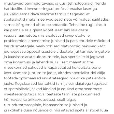
muutuvaid parimaid tavasid ja uusi tehnoloogiaid. Nende
hariduslikud investeeringud professionaalse laseriga
juukseid eemaldava seadme tarnijalt tagavad, et
spetsialistid maksimeerivad seadmete võimalusi, säilitades
samas kõrgemad ohutusstandardid. Tehniline tugi ulatub
kaugemale esialgsest koolitusest läbi laialdaste
ressursiraamatute, mis sisaldavad raviprotokolle,
probleemide lahendamise juhiseid ja patsientidele mõeldud
haridusmaterjale. Veebipõhised platvormid pakuvad 24/7
juurdepääsu õppetähtsustele videotele, juhtumiuuringutele
ja kaaslaste arutelufoorumitele, kus spetsialistid jagavad
oma kogemusi ja lahendusi. Eriliselt määratud toe
meeskonnad pakuvad isikupärastatud konsultatsioone
keerukamate juhtumite jaoks, aitades spetsialistidel välja
töötada optimaalsed ravistrateegiad nõudlike patsientide
jaoks. Regulaarsed kontaktid tarnija esindajatega tagavad,
et spetsialistid jäävad kindlad ja edukad oma seadmete
investeeringutega. Kvaliteetsete tarnijate pakkumised
hõlmavad ka ärikasvutoetust, sealhulgas
turundusstrateegiaid, hinnaandmise juhiseid ja
praktikahalduse nõuandeid, mis aitavad spetsialistidel luua