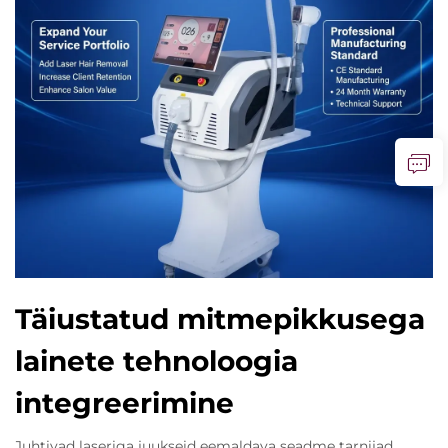
Täiustatud mitmepikkusega
lainete tehnoloogia
integreerimine
Juhtivad laseriga juukseid eemaldava seadme tarnijad