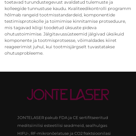
toetavad turundustegevust avaldatud tulemuste ja
kolleegide tunnustuse kaudu. Kvaliteedikontrolli programm
hõlmab rangeid tootmisstandardeid, komponentide
testimisprotokolle ja toimimise kinnitamise protseduure,
mis tagavad kõigi toodetud üksuste pideva
ohutustoimimise. Jälgitavussüsteemid jälgivad üksikuid
komponente ja tootmisprotsesse, võimaldades kiiret
reageerimist juhul, kui tootmisjärgselt tuvastatakse
ohutusprobleeme.
JONTELASER pakub FDA ja CE sertifitseeritud
meditsiinilisi esteetilisi seadmeid, sealhulgas
HIFU-, RF-mikronõelatuse ja CO2 fraktsioonilasi