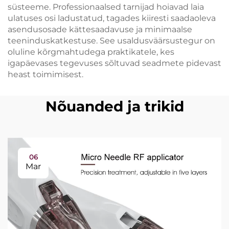
süsteeme. Professionaalsed tarnijad hoiavad laia
ulatuses osi ladustatud, tagades kiiresti saadaoleva
asendusosade kättesaadavuse ja minimaalse
teeninduskatkestuse. See usaldusväärsustegur on
oluline kõrgmahtudega praktikatele, kes
igapäevases tegevuses sõltuvad seadmete pidevast
heast toimimisest.
Nõuanded ja trikid
06
Mar