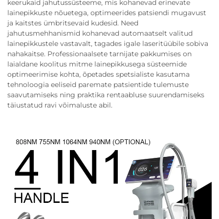
keerukaid jahutussüsteeme, mis kohanevad erinevate
lainepikkuste nõuetega, optimeerides patsiendi mugavust
ja kaitstes ümbritsevaid kudesid. Need
jahutusmehhanismid kohanevad automaatselt valitud
lainepikkustele vastavalt, tagades igale laseritüübile sobiva
nahakaitse. Professionaalsete tarnijate pakkumises on
laialdane koolitus mitme lainepikkusega süsteemide
optimeerimise kohta, õpetades spetsialiste kasutama
tehnoloogia eeliseid paremate patsientide tulemuste
saavutamiseks ning praktika rentaabluse suurendamiseks
täiustatud ravi võimaluste abil.