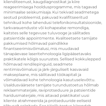
klienditeenust, kaugdiagnostikat ja kiire
reageerimisega hooldusprogramme, mis tagavad
minimaalse seiskumisaja. Kui tekivad seadmetega
seotud probleemid, pakuvad kvalifitseeritud
tehnikud kohe lahendusi telefonikonsultatsioonide,
tarkvarauenduste või kohapealse remondiga,
kaitstes selle tegevuse tuluvooge ja säilitades
patsientide appointmente. Kvaliteetsete tarnijate
pakkumised hõlmavad paindlikke
finantseerimisvõimalusi, mis muudavad
tänapäevase laseritehnoloogia ligipääsetavaks
praktikatele kõigis suurustes. Sellised kokkulepped
hõlmavad rendilepinguid, seadmete
rentimisvõimalusi ja järk-järguliselt kasvavaid
makseplaane, mis säilitavad töökapitali ja
võimaldavad kohe tehnoloogia kasutuselevõttu.
Usaldusväärsete tarnijate turundustoetus hõlmab
reklaammaterjale, raviprotseduure ja patsientide
haridusmaterjale, mis aitavad praktikatel uusi
kliente atrahmeerida ja protseduuride eeliseid
tõhusalt selgitada. See täielik toetus kiirendab