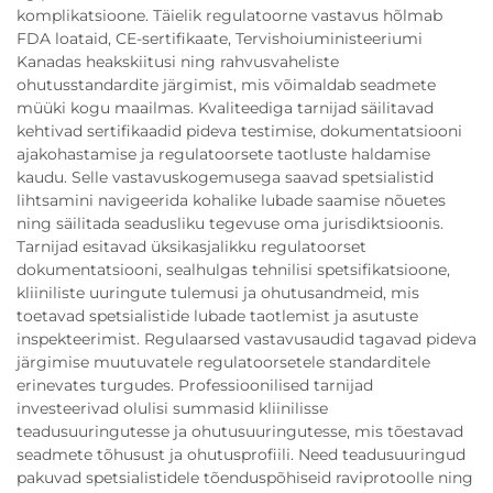
komplikatsioone. Täielik regulatoorne vastavus hõlmab
FDA loataid, CE-sertifikaate, Tervishoiuministeeriumi
Kanadas heakskiitusi ning rahvusvaheliste
ohutusstandardite järgimist, mis võimaldab seadmete
müüki kogu maailmas. Kvaliteediga tarnijad säilitavad
kehtivad sertifikaadid pideva testimise, dokumentatsiooni
ajakohastamise ja regulatoorsete taotluste haldamise
kaudu. Selle vastavuskogemusega saavad spetsialistid
lihtsamini navigeerida kohalike lubade saamise nõuetes
ning säilitada seadusliku tegevuse oma jurisdiktsioonis.
Tarnijad esitavad üksikasjalikku regulatoorset
dokumentatsiooni, sealhulgas tehnilisi spetsifikatsioone,
kliiniliste uuringute tulemusi ja ohutusandmeid, mis
toetavad spetsialistide lubade taotlemist ja asutuste
inspekteerimist. Regulaarsed vastavusaudid tagavad pideva
järgimise muutuvatele regulatoorsetele standarditele
erinevates turgudes. Professioonilised tarnijad
investeerivad olulisi summasid kliinilisse
teadusuuringutesse ja ohutusuuringutesse, mis tõestavad
seadmete tõhusust ja ohutusprofiili. Need teadusuuringud
pakuvad spetsialistidele tõenduspõhiseid raviprotoolle ning