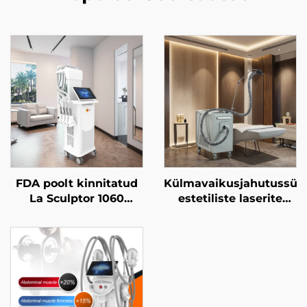
FDA poolt kinnitatud
Külmavaikusjahutussüs
La Sculptor 1060
estetiliste laserite
rasvavähendus- ja
jaoks, valu
selluliitdiodelasermasin
leevendamiseks ning
(1060 nm) keha
epidermise kaitseks,
kujundamise ja
pidevaks, kontaktita
õhukestamise masin
kasutamiseks
kliinikus