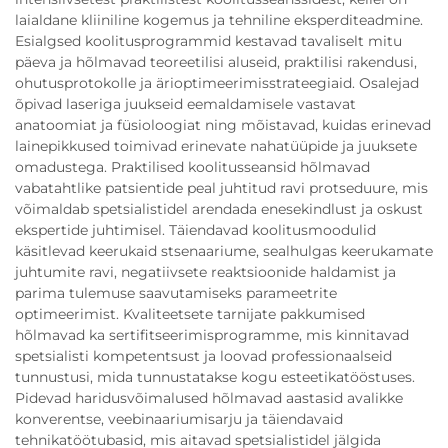
laialdane kliiniline kogemus ja tehniline eksperditeadmine.
Esialgsed koolitusprogrammid kestavad tavaliselt mitu
päeva ja hõlmavad teoreetilisi aluseid, praktilisi rakendusi,
ohutusprotokolle ja ärioptimeerimisstrateegiaid. Osalejad
õpivad laseriga juukseid eemaldamisele vastavat
anatoomiat ja füsioloogiat ning mõistavad, kuidas erinevad
lainepikkused toimivad erinevate nahatüüpide ja juuksete
omadustega. Praktilised koolitusseansid hõlmavad
vabatahtlike patsientide peal juhtitud ravi protseduure, mis
võimaldab spetsialistidel arendada enesekindlust ja oskust
ekspertide juhtimisel. Täiendavad koolitusmoodulid
käsitlevad keerukaid stsenaariume, sealhulgas keerukamate
juhtumite ravi, negatiivsete reaktsioonide haldamist ja
parima tulemuse saavutamiseks parameetrite
optimeerimist. Kvaliteetsete tarnijate pakkumised
hõlmavad ka sertifitseerimisprogramme, mis kinnitavad
spetsialisti kompetentsust ja loovad professionaalseid
tunnustusi, mida tunnustatakse kogu esteetikatööstuses.
Pidevad haridusvõimalused hõlmavad aastasid avalikke
konverentse, veebinaariumisarju ja täiendavaid
tehnikatöötubasid, mis aitavad spetsialistidel jälgida