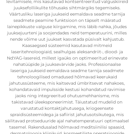
levitamisele, mis kasutavad kontsentreeritud valguskiireid
juuksefolliikulite tõhusaks sihtmärgiks tegemiseks.
Väärtusliku laseriga juukseid eemaldava seadme tarnija
seadmete peamine funktsioon on täpselt määratud
lainepikkuste valguse kiirgamine, mis läbib nahka, jõudes
juuksejuurteni ja soojendades neid temperatuurini, milles
nende võime uut juukset kasvatada püsivalt kahjustub.
Kaasaegsed süsteemid kasutavad mitmeid
laseritehnoloogiaid, sealhulgas aleksandriit-, diood- ja
Nd:YAG-lasereid, millest igaüks on optimeeritud erinevate
nahatüüpide ja juuksevärvide jaoks. Professionaalse
laseriga juukseid eemaldava seadme tarnija seadmete
tehnoloogilised omadused hõlmavad keerukaid
jahutussüsteeme, mis kaitsevad ümbritsevat nahakoes,
kohandatavaid impulsside kestusi kohandatud ravimise
jaoks ning integreeritud ohutusmehhanisme, mis
takistavad üleeksponeerimist. Täiustatud mudelid on
varustatud kontaktjahutusega, kriogeensete
spraidisüsteemidega ja safiirist jahutusotsikutega, mis
säilitavad protseduuride ajal nahatemperatuuri optimaalsel
tasemel. Rakendusalad hõlmavad meditsiinilisi spaasid,
dermatoloogia kliinikuid, kosmeetiliste operatsioonide