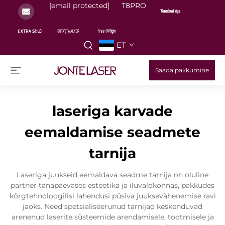
[email protected]
T8PRO
ET
Saada pakkumine
laseriga karvade
eemaldamise seadmete
tarnija
Laseriga juukseid eemaldava seadme tarnija on oluline
partner tänapäevases esteetika ja iluvaldkonnas, pakkudes
kõrgtehnoloogilisi lahendusi püsiva juuksevähenemise ravi
jaoks. Need spetsialiseerunud tarnijad keskenduvad
arenenud laserite süsteemide arendamisele, tootmisele ja