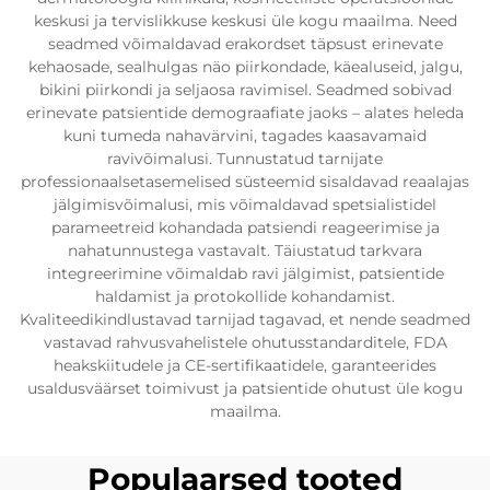
keskusi ja tervislikkuse keskusi üle kogu maailma. Need
seadmed võimaldavad erakordset täpsust erinevate
kehaosade, sealhulgas näo piirkondade, käealuseid, jalgu,
bikini piirkondi ja seljaosa ravimisel. Seadmed sobivad
erinevate patsientide demograafiate jaoks – alates heleda
kuni tumeda nahavärvini, tagades kaasavamaid
ravivõimalusi. Tunnustatud tarnijate
professionaalsetasemelised süsteemid sisaldavad reaalajas
jälgimisvõimalusi, mis võimaldavad spetsialistidel
parameetreid kohandada patsiendi reageerimise ja
nahatunnustega vastavalt. Täiustatud tarkvara
integreerimine võimaldab ravi jälgimist, patsientide
haldamist ja protokollide kohandamist.
Kvaliteedikindlustavad tarnijad tagavad, et nende seadmed
vastavad rahvusvahelistele ohutusstandarditele, FDA
heakskiitudele ja CE-sertifikaatidele, garanteerides
usaldusväärset toimivust ja patsientide ohutust üle kogu
maailma.
Populaarsed tooted