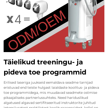
Täielikud treeningu- ja
pideva toe programmid
Erilised laseriga juukseid eemaldava seadme tarnijad
eristuvad end teiste hulgast laialdaste koolitus- ja pideva
toe programmidega, mis muudavad seadmete ostmise
pikaajaliseks partnerlussuhteks. Need hariduslikud
algatused algavad sertifitseeritud instruktorite juhitud
intensiivsetest praktilistest koolitusseanssidest, kellel on