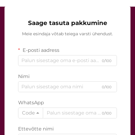
Saage tasuta pakkumine
Meie esindaja võtab teiega varsti ühendust.
E-posti aadress
0/100
Nimi
0/100
WhatsApp
Code
0/100
Ettevõtte nimi