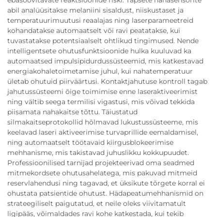
abil analüüsitakse melaniini sisaldust, niiskustaset ja
temperatuurimuutusi reaalajas ning laserparameetreid
kohandatakse automaatselt või ravi peatatakse, kui
tuvastatakse potentsiaalselt ohtlikud tingimused. Nende
intelligentsete ohutusfunktsioonide hulka kuuluvad ka
automaatsed impulsipidurdussüsteemid, mis katkestavad
energiakohaletoimetamise juhul, kui nahatemperatuur
ületab ohutuid piirväärtusi. Kontaktjahutuse kontroll tagab
jahutussüsteemi õige toimimise enne laseraktiveerimist
ning vältib seega termilisi vigastusi, mis võivad tekkida
piisamata nahakaitse tõttu. Täiustatud
silmakaitseprotokollid hõlmavad lukustussüsteeme, mis
keelavad laseri aktiveerimise turvaprillide eemaldamisel,
ning automaatselt töötavaid kiirgusblokeerimise
mehhanisme, mis takistavad juhuslikku kokkupuudet.
Professioonilised tarnijad projekteerivad oma seadmed
mitmekordsete ohutusahelatega, mis pakuvad mitmeid
reservlahendusi ning tagavad, et üksikute tõrgete korral ei
ohustata patsientide ohutust. Hädapeatumehhanismid on
strateegiliselt paigutatud, et neile oleks viivitamatult
ligipääs, võimaldades ravi kohe katkestada, kui tekib