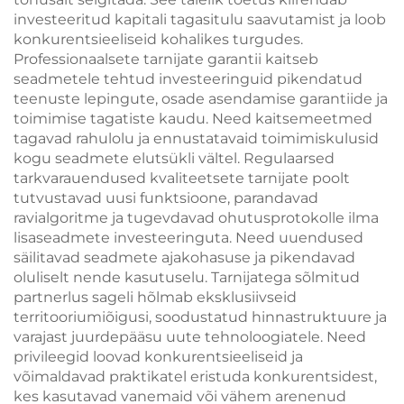
investeeritud kapitali tagasitulu saavutamist ja loob
konkurentsieeliseid kohalikes turgudes.
Professionaalsete tarnijate garantii kaitseb
seadmetele tehtud investeeringuid pikendatud
teenuste lepingute, osade asendamise garantiide ja
toimimise tagatiste kaudu. Need kaitsemeetmed
tagavad rahulolu ja ennustatavaid toimimiskulusid
kogu seadmete elutsükli vältel. Regulaarsed
tarkvarauendused kvaliteetsete tarnijate poolt
tutvustavad uusi funktsioone, parandavad
ravialgoritme ja tugevdavad ohutusprotokolle ilma
lisaseadmete investeeringuta. Need uuendused
säilitavad seadmete ajakohasuse ja pikendavad
oluliselt nende kasutuselu. Tarnijatega sõlmitud
partnerlus sageli hõlmab eksklusiivseid
territooriumiõigusi, soodustatud hinnastruktuure ja
varajast juurdepääsu uute tehnoloogiatele. Need
privileegid loovad konkurentsieeliseid ja
võimaldavad praktikatel eristuda konkurentsidest,
kes kasutavad vanemaid või vähem arenenud