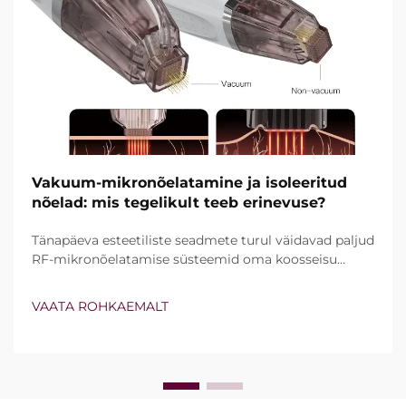
Vakuum-mikronõelatamine ja isoleeritud
nõelad: mis tegelikult teeb erinevuse?
Tänapäeva esteetiliste seadmete turul väidavad paljud
RF-mikronõelatamise süsteemid oma koosseisu
kuuluvat vakuumtehnoloogiat ja isoleeritud nõelu.
Tegelik küsimus ei ole siiski lihtsalt see, kas need
VAATA ROHKAEMALT
funktsioonid olemas on, vaid kuidas nad kliinilise ravi
ajal täpselt töötavad...