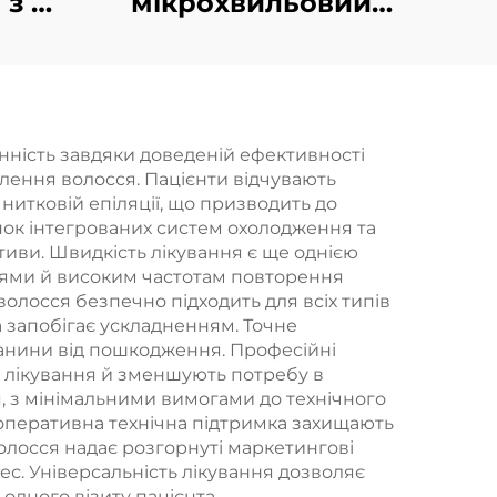
 з 4
мікрохвильовий
8
пристрій для
корекції фігури,
,
зменшення
целюліту,
нність завдяки доведеній ефективності
лення волосся. Пацієнти відчувають
 на
підтягування та
 нитковій епіляції, що призводить до
пія
омолодження
унок інтегрованих систем охолодження та
тиви. Швидкість лікування є ще однією
ваги
шкіри обличчя за
ями й високим частотам повторення
них
допомогою
волосся безпечно підходить для всіх типів
а запобігає ускладненням. Точне
радіочастотної
анини від пошкодження. Професійні
терапії, а також для
и лікування й зменшують потребу в
я, з мінімальними вимогами до технічного
схуднення та
оперативна технічна підтримка захищають
зменшення об’ємів
олосся надає розгорнуті маркетингові
ес. Універсальність лікування дозволяє
тіла
одного візиту пацієнта.