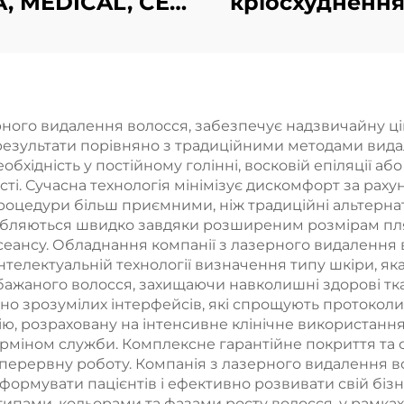
, MEDICAL, CE,
кріосхуднення
SAP апарат із
ручками та 
фракційним
змінними
лазером CO₂
насадками
технологія
рного видалення волосся, забезпечує надзвичайну ці
 результати порівняно з традиційними методами вида
охолодження
хідність у постійному голінні, восковій епіляції або
360°, кріотера
сті. Сучасна технологія мінімізує дискомфорт за рах
процедури більш приємними, ніж традиційні альтерна
для зниження 
обляються швидко завдяки розширеним розмірам пл
та косметич
 сеансу. Обладнання компанії з лазерного видалення 
нтелектуальній технології визначення типу шкіри, як
процедур
бажаного волосся, захищаючи навколишні здорові тк
ивно зрозумілих інтерфейсів, які спрощують протокол
ію, розраховану на інтенсивне клінічне використанн
рміном служби. Комплексне гарантійне покриття та 
зперервну роботу. Компанія з лазерного видалення в
нформувати пацієнтів і ефективно розвивати свій бізн
типами, кольорами та фазами росту волосся, у рамках 