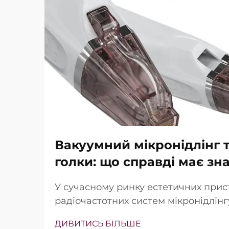
Вакуумний мікронідлінг т
голки: що справді має зн
У сучасному ринку естетичних прис
радіочастотних систем мікронідлін
наявність вакуумної технології та із
ДИВИТИСЬ БІЛЬШЕ
Проте справжнє питання полягає не