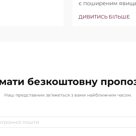
є поширеним явище
ьки точно вони
(Вт) часто підкрес
ння…
ДИВИТИСЬ БІЛЬШЕ
продажу. Однак з кл
інша. У багатьох ви
мати безкоштовну пропо
Наш представник зв'яжеться з вами найближчим часом.