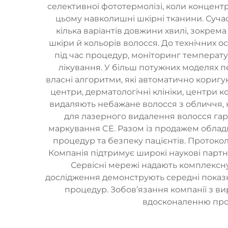
селективної фототермолізі, коли концент
цьому навколишні шкірні тканини. Суча
кілька варіантів довжини хвилі, зокрема
шкіри й кольорів волосся. До технічних 
під час процедур, моніторинг температу
лікування. У більш потужних моделях 
власні алгоритми, які автоматично коригу
центри, дерматологічні клініки, центри к
видаляють небажане волосся з обличчя, ні
для лазерного видалення волосся гар
маркування CE. Разом із продажем облад
процедур та безпеку пацієнтів. Протокол
Компанія підтримує широкі наукові парт
Сервісні мережі надають комплексну 
дослідження демонструють середні показ
процедур. Зобов’язання компанії з в
вдосконаленню проду