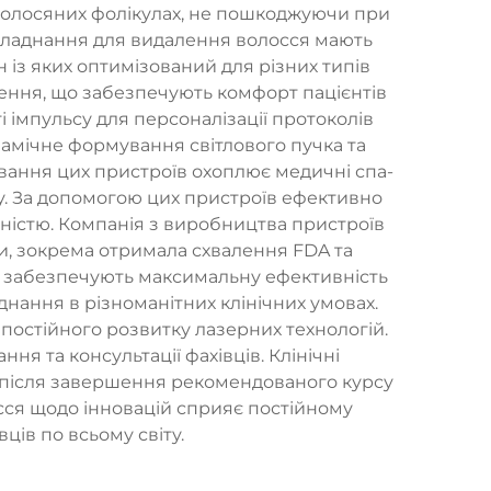
 волосяних фолікулах, не пошкоджуючи при
обладнання для видалення волосся мають
н із яких оптимізований для різних типів
ження, що забезпечують комфорт пацієнтів
 імпульсу для персоналізації протоколів
амічне формування світлового пучка та
ування цих пристроїв охоплює медичні спа-
іту. За допомогою цих пристроїв ефективно
очністю. Компанія з виробництва пристроїв
и, зокрема отримала схвалення FDA та
о забезпечують максимальну ефективність
днання в різноманітних клінічних умовах.
остійного розвитку лазерних технологій.
я та консультації фахівців. Клінічні
 після завершення рекомендованого курсу
сся щодо інновацій сприяє постійному
ців по всьому світу.