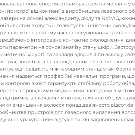
рована світлова енергія спрямовується на меланін у
сні пристрої від компанії з виробництва лазерного 
 лазери на основі александриту, діоду та Nd:YAG, коже
особливостей входять інтелектуальні системи охолод
ри шкіри в реальному часі та регулювання тривалості
передбачено інтегроване контактне охолодження, дин
ють параметри на основі аналізу стану шкіри. Застос
осметичної хірургії та заклади здоров’я по всьому св
г, рук, зони бікіні та інших ділянок тіла з високою т
антує відповідність міжнародним стандартам безпек
нання надаються професійні навчальні програми, щ
и контролю якості гарантують стабільну роботу обла
нерства з провідними медичними закладами з метою п
підтримку, включаючи монтаж, технічне обслуговуванн
ники зменшення волосся понад дев’яносто відсотків
иробництва пристроїв для лазерного видалення воло
кції з урахуванням відгуків тисяч задоволених фахів