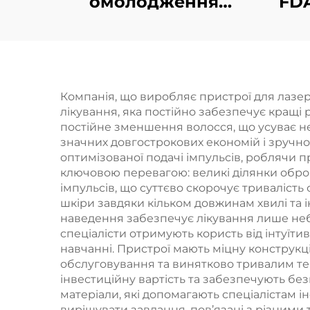
омолодження
FDA
обличчя з золотим
MMD
мікроголковим RF-
впливом подвійної
частоти 1/2 МГц
Компанія, що виробляє пристрої для лазе
лікування, яка постійно забезпечує кращі
постійне зменшення волосся, що усуває необ
значних довгострокових економій і зручно
оптимізованої подачі імпульсів, роблячи 
ключовою перевагою: великі ділянки обр
імпульсів, що суттєво скорочує тривалість
шкіри завдяки кільком довжинам хвилі та і
наведення забезпечує лікування лише не
спеціалісти отримують користь від інтуїт
навчанні. Пристрої мають міцну конструкц
обслуговування та винятково тривалим те
інвестиційну вартість та забезпечують бе
матеріали, які допомагають спеціалістам і
вирішувати завдання, пов’язані з різними 