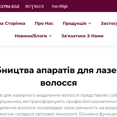
на Сторінка
Про Нас
Продукція
Застос
Новини/Блоги
Зв'язатися З Нами
бництва апаратів для лаз
волосся
в для лазерного видалення волосся представляє соб
 рішеннях, які трансформують професійні косметичні
алення волосся зосереджує свою діяльність на розр
огою складної світлової технології. Основна функція