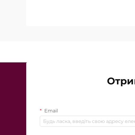
існують ці функції, а в тому, наскіл
працюють під час клінічного лікува
Отри
Email