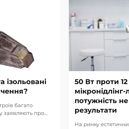
а ізольовані
50 Вт проти 12
ачення?
мікронідлінг-
потужність не
троїв багато
результати
гу заявляють про
ольованих голок.
На ринку естетични
 просто в тому, чи