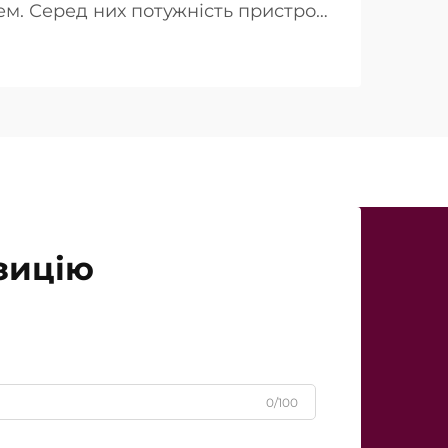
м. Серед них потужність пристрою
люється як ключова перевага при
інічної точки зору реальність дещо
падках так звана «потужність…»
зицію
0/100