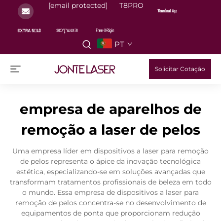
[email protected]
T8PRO
PT
Solicitar Cotação
empresa de aparelhos de
remoção a laser de pelos
Uma empresa líder em dispositivos a laser para remoção
de pelos representa o ápice da inovação tecnológica
estética, especializando-se em soluções avançadas que
transformam tratamentos profissionais de beleza em todo
o mundo. Essa empresa de dispositivos a laser para
remoção de pelos concentra-se no desenvolvimento de
equipamentos de ponta que proporcionam redução