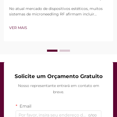
No atual mercado de dispositivos estéticos, muitos
sistemas de microneedling RF afirmam incluir
tecnologia de vácuo e agulhas isoladas. Contudo, a
verdadeira questão não é simplesmente se esses
VER MAIS
recursos existem, mas sim como funcionam com
precisão durante o tratamento clínico...
Solicite um Orçamento Gratuito
Nosso representante entrará em contato em
breve.
Email
0/100