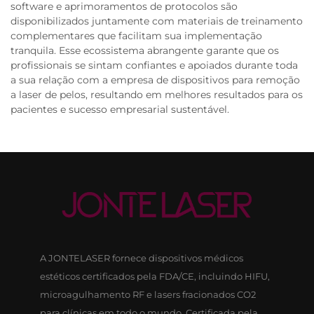
software e aprimoramentos de protocolos são
disponibilizados juntamente com materiais de treinamento
complementares que facilitam sua implementação
tranquila. Esse ecossistema abrangente garante que os
profissionais se sintam confiantes e apoiados durante toda
a sua relação com a empresa de dispositivos para remoção
a laser de pelos, resultando em melhores resultados para os
pacientes e sucesso empresarial sustentável.
A JONTELASER fornece dispositivos médicos
estéticos certificados pela FDA/CE, incluindo HIFU,
microagulhamento RF e lasers fracionados CO2
para clínicas em todo o mundo. Certificada pela