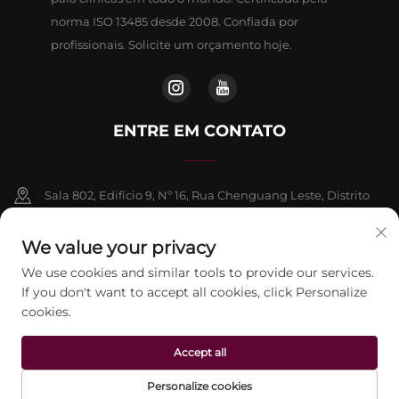
norma ISO 13485 desde 2008. Confiada por
profissionais. Solicite um orçamento hoje.
ENTRE EM CONTATO
Sala 802, Edifício 9, Nº 16, Rua Chenguang Leste, Distrito
de Fangshan, Pequim
We value your privacy
+86-13911459627
We use cookies and similar tools to provide our services.
If you don't want to accept all cookies, click Personalize
[email protected]
cookies.
Accept all
Direitos autorais © 2026 Beijing Jontelaser Technology CO., LTD.
Todos os direitos reservados.
Política de Privacidade
Personalize cookies