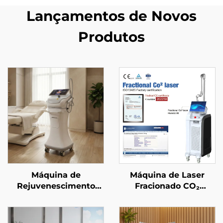
Lançamentos de Novos
Produtos
Máquina de
Máquina de Laser
Rejuvenescimento
Fracionado CO₂
Facial com
aprovada pela FDA, CE
Microagulhamento em
Médico e MMDSAP
Ouro e