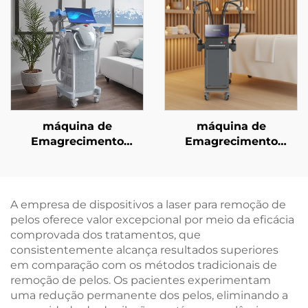
Radiofrequência de
Dupla Frequência (1/2
MHz)
máquina de
máquina de
Emagrecimento
Emagrecimento
Criogênico com 4
Corporal com Micro-
Cabos e 8 Cabeças
ondas Coolwave de
Interchangeáveis,
2,45 GHz para
Tecnologia de
Contorno Corporal,
A empresa de dispositivos a laser para remoção de
Resfriamento de 360
Redução de Celulite,
pelos oferece valor excepcional por meio da eficácia
Graus e Crioterapia
Elevação e
comprovada dos tratamentos, que
para Perda de Peso
Firmamento Facial por
consistentemente alcança resultados superiores
Radiofrequência
em comparação com os métodos tradicionais de
remoção de pelos. Os pacientes experimentam
uma redução permanente dos pelos, eliminando a