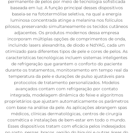
permanente de pelos por meio de tecnologia sofisticada
baseada em luz. A função principal desses dispositivos
baseia-se na fototermólise seletiva, na qual a energia
luminosa concentrada atinge a melanina nos folículos
pilosos, preservando simultaneamente os tecidos cutâneos
adjacentes. Os produtos modernos dessa empresa
incorporam múltiplas opções de comprimentos de onda,
incluindo lasers alexandrita, de diodo e Nd:YAG, cada um
otimizado para diferentes tipos de pele e cores de pelos. As
características tecnológicas incluem sistemas inteligentes
de refrigeração que garantem o conforto do paciente
durante os tratamentos, monitoramento em tempo real da
temperatura da pele e durações de pulso ajustáveis para
protocolos de tratamento personalizados. Modelos
avançados contam com refrigeração por contato
integrada, modelagem dinâmica do feixe e algoritmos
proprietários que ajustam automaticamente os parâmetros
com base na análise da pele. As aplicações abrangem spas
médicos, clínicas dermatológicas, centros de cirurgia
cosmética e instalações de bem-estar em todo o mundo.
Esses dispositivos tratam com eficácia pelos indesejados
no rosto, pernas, braços, região do biquíni e outras áreas do