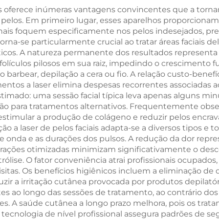
00 W, 1800 W e
Modelagem Corp
is oferece inúmeras vantagens convincentes que a torna
3000 W, e
 pelos. Em primeiro lugar, esses aparelhos proporciona
e Emagrecimen
onais foquem especificamente nos pelos indesejados, 
mprimentos de
aprovada pela
orna-se particularmente crucial ao tratar áreas faciais 
 de 755 nm, 808
ticos. A natureza permanente dos resultados representa 
s folículos pilosos em sua raiz, impedindo o crescimento
 940 nm e 1064
rbear, depilação a cera ou fio. A relação custo-benefí
 aprovada pela
tamentos a laser elimina despesas recorrentes associada
imado: uma sessão facial típica leva apenas alguns minu
, FDA e MDSAP
salão para tratamentos alternativos. Frequentemente obs
e estimular a produção de colágeno e reduzir pelos encr
o a laser de pelos faciais adapta-se a diversos tipos e 
nda e as durações dos pulsos. A redução da dor repres
urações otimizadas minimizam significativamente o de
lise. O fator conveniência atrai profissionais ocupados,
isitas. Os benefícios higiênicos incluem a eliminação de
uzir a irritação cutânea provocada por produtos depilat
entes ao longo das sessões de tratamento, ao contrário 
s. A saúde cutânea a longo prazo melhora, pois os tratam
A tecnologia de nível profissional assegura padrões de