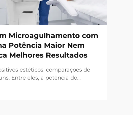
em Microagulhamento com
ma Potência Maior Nem
ca Melhores Resultados
sitivos estéticos, comparações de
s. Entre eles, a potência do
requentemente destacada como um
l de venda. No entanto, sob uma
a realidade é bastante diferente. Em
da 'potência...'