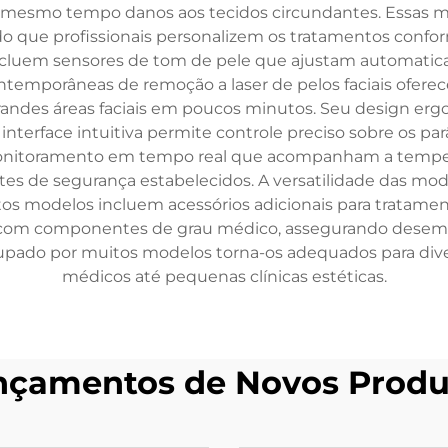
o ao mesmo tempo danos aos tecidos circundantes. Essas
que profissionais personalizem os tratamentos conforme
cluem sensores de tom de pele que ajustam automaticam
temporâneas de remoção a laser de pelos faciais oferece 
randes áreas faciais em poucos minutos. Seu design er
 interface intuitiva permite controle preciso sobre os pa
onitoramento em tempo real que acompanham a temper
ites de segurança estabelecidos. A versatilidade das mo
muitos modelos incluem acessórios adicionais para trata
a com componentes de grau médico, assegurando desemp
pado por muitos modelos torna-os adequados para dive
médicos até pequenas clínicas estéticas.
nçamentos de Novos Produ