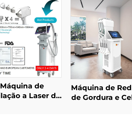
Máquina de
Máquina de Re
lação a Laser de
de Gordura e Cel
odo 4 em 1 com
La Sculptor 
os Substituíveis,
Laser de Diod
ncias de 600 W,
1060 nm par