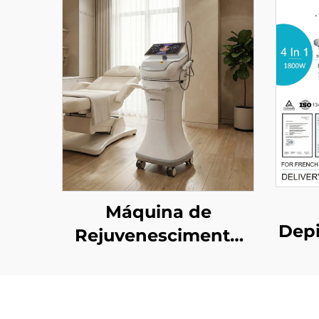
Máquina de
Depi
Rejuvenescimento
Di
Facial com
Pont
Microagulhamento
potê
em Ouro e