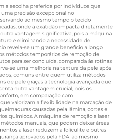
oral
Contorno Corporal,
m a escolha preferida por indivíduos que
m uma precisão excepcional no
to,
Redução de Celulite,
preservando ao mesmo tempo o tecido
 FDA
Elevação e
delicadas, onde a exatidão impacta diretamente
outra vantagem significativa, pois a máquina
Firmamento Facial
 futuro e eliminando a necessidade de
por Radiofrequência
cio revela-se um grande benefício a longo
s aos métodos temporários de remoção de
tos para ser concluída, comparada às rotinas
erva-se uma melhoria na textura da pele após
avados, comuns entre quem utiliza métodos
tons de pele graças à tecnologia avançada que
enta outra vantagem crucial, pois os
sconforto, em comparação com
 que valorizam a flexibilidade na marcação de
 queimaduras causadas pela lâmina, cortes e
órios químicos. A máquina de remoção a laser
dos métodos manuais, que podem deixar áreas
entos a laser reduzem a foliculite e outras
 segurança aprovados pela FDA, ao mesmo