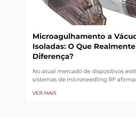
Microagulhamento a Vácuo
Isoladas: O Que Realmente
Diferença?
No atual mercado de dispositivos esté
sistemas de microneedling RF afirmam
de vácuo e agulhas isoladas. Contudo
VER MAIS
questão não é simplesmente se esses
mas sim como funcionam com precis
tratamento clínico...