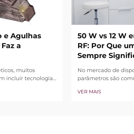
 e Agulhas
50 W vs 12 W 
 Faz a
RF: Por Que u
Sempre Signifi
ticos, muitos
No mercado de dispo
 incluir tecnologia
parâmetros são comun
, a verdadeira
dispositivo (W) é f
VER MAIS
 recursos existem,
principal diferencia
ão durante o
perspectiva clínica, 
muitos casos, a chama