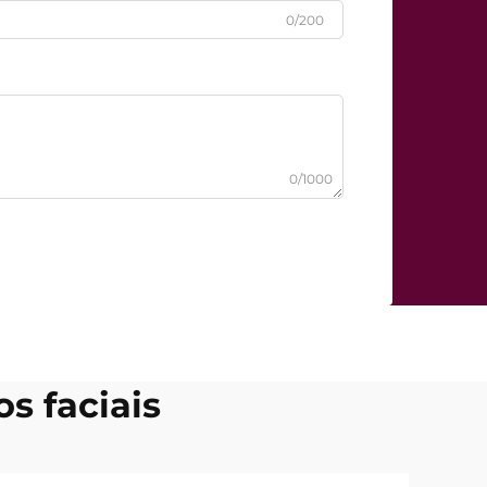
0/200
0/1000
s faciais