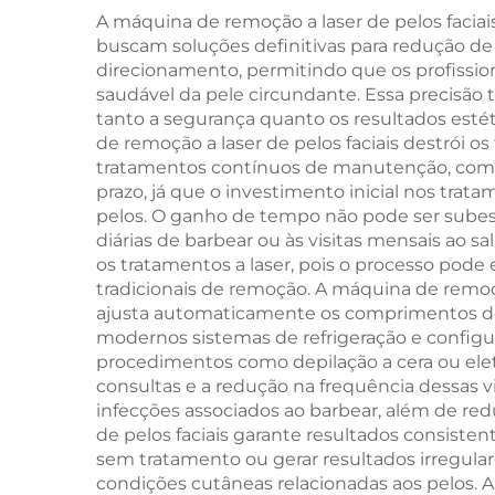
12
Radiofrequência de
A máquina de remoção a laser de pelos facia
buscam soluções definitivas para redução de
Dupla Frequência
direcionamento, permitindo que os profissi
co
(1/2 MHz)
saudável da pele circundante. Essa precisão t
onda
tanto a segurança quanto os resultados esté
de remoção a laser de pelos faciais destrói o
nm,
tratamentos contínuos de manutenção, como ba
nm,
prazo, já que o investimento inicial nos tra
pelos. O ganho de tempo não pode ser subest
MDR
diárias de barbear ou às visitas mensais ao 
os tratamentos a laser, pois o processo pod
tradicionais de remoção. A máquina de remoçã
ajusta automaticamente os comprimentos de o
modernos sistemas de refrigeração e config
procedimentos como depilação a cera ou eletró
consultas e a redução na frequência dessas v
infecções associados ao barbear, além de red
de pelos faciais garante resultados consist
sem tratamento ou gerar resultados irregulare
condições cutâneas relacionadas aos pelos. 