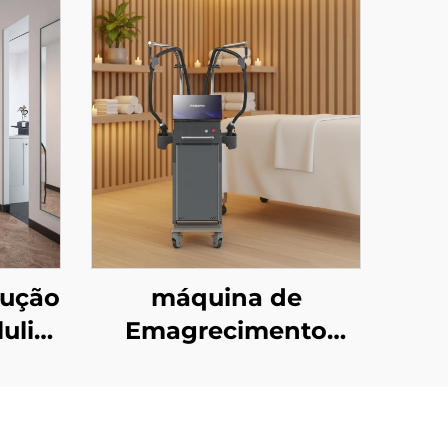
dução
máquina de
ulite
Emagrecimento
com
Corporal com Micro-
o de
ondas Coolwave de
a
2,45 GHz para