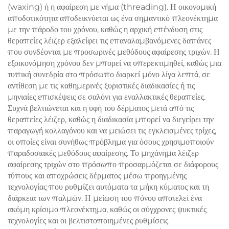
(waxing) ή η αφαίρεση με νήμα (threading). Η οικονομική
αποδοτικότητα αποδεικνύεται ως ένα σημαντικό πλεονέκτημα
με την πάροδο του χρόνου, καθώς η αρχική επένδυση στις
θεραπείες λέιζερ εξαλείφει τις επαναλαμβανόμενες δαπάνες
που συνδέονται με προσωρινές μεθόδους αφαίρεσης τριχών. Η
εξοικονόμηση χρόνου δεν μπορεί να υπερεκτιμηθεί, καθώς μια
τυπική συνεδρία στο πρόσωπο διαρκεί μόνο λίγα λεπτά, σε
αντίθεση με τις καθημερινές ξυριστικές διαδικασίες ή τις
μηνιαίες επισκέψεις σε σαλόνι για εναλλακτικές θεραπείες.
Συχνά βελτιώνεται και η υφή του δέρματος μετά από τις
θεραπείες λέιζερ, καθώς η διαδικασία μπορεί να διεγείρει την
παραγωγή κολλαγόνου και να μειώσει τις εγκλεισμένες τρίχες,
οι οποίες είναι συνήθως πρόβλημα για όσους χρησιμοποιούν
παραδοσιακές μεθόδους αφαίρεσης. Το μηχάνημα λέιζερ
αφαίρεσης τριχών στο πρόσωπο προσαρμόζεται σε διάφορους
τύπους και αποχρώσεις δέρματος μέσω προηγμένης
τεχνολογίας που ρυθμίζει αυτόματα τα μήκη κύματος και τη
διάρκεια των παλμών. Η μείωση του πόνου αποτελεί ένα
ακόμη κρίσιμο πλεονέκτημα, καθώς οι σύγχρονες ψυκτικές
τεχνολογίες και οι βελτιστοποιημένες ρυθμίσεις