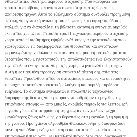
επαναστατικό σύστημα ακριβούς στόχευσης που καθορίζει νέα
πρότυπα ακρίβειας και αποτελεσματικότητας στις θεραπείες
αφαίρεσης τριχών. Αυτό το εξελιγμένο σύστημα συνδυάζει προηγμένη
οπτική, πραγματική ανάλυση του δέρματος και ευφυή παράδοση
παλμών για να διασφαλίσει τη βέλτιστη κατανομή ενέργειας ακριβώς
εκεί όπου χρειάζεται περισσότερο. Η τεχνολογία ακριβούς στόχευσης
χρησιμοποιεί αισθητήρες υψηλής ανάλυσης για την απεικόνιση που
χαρτογραφούν τις διαμορφώσεις του προσώπου και εντοπίζουν
μεμονωμένα τριχοθυλάκια, επιτρέποντας προσαρμοστικά πρότυπα
θεραπείας που μεγιστοποιούν την αποδοτικότητα ενώ ελαχιστοποιούν
την απώλεια ενέργειας σε περιοχές χωρίς ενεργό ανάπτυξη τριχών.
Αυτή η εστιασμένη προσέγγιση αποκτά ιδιαίτερη σημασία στις
θεραπείες προσώπου, όπου οι ανατομικές διαφορές και οι ευαίσθητες
περιοχές απαιτούν προσεκτική πλοήγηση και ακριβή παράδοση
ενέργειας. Το σύστημα ενσωματώνει πολλαπλές τεχνολογίες
διαμόρφωσης δέσμης που μπορούν να ρυθμίζουν το μέγεθος της
επιφάνειας επαφής — από μικρές, ακριβείς περιοχές για λεπτομερή
εργασία γύρω από τα φρύδια ή τις γραμμές των χειλιών, μέχρι
μεγαλύτερες ζώνες κάλυψης για θεραπείες στα μάγουλα ή τη γραμμή
της γνάθου. Προηγμένοι αλγόριθμοι παρακολούθησης διασφαλίζουν
συνεπή παράδοση ενέργειας ακόμα και κατά τη θεραπεία κυρτών
επιφανειών ή περιοχών με μεταβλητό πάχος δέρματος, διατηρώντας