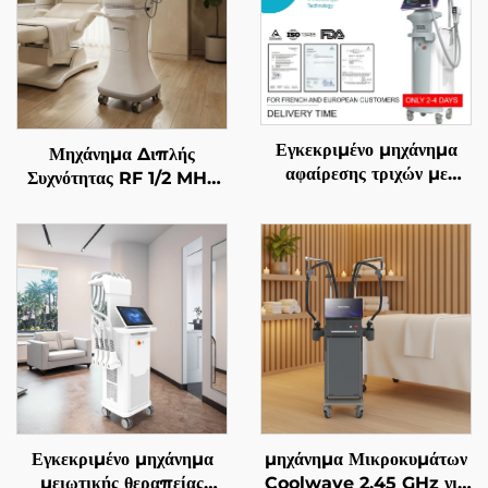
Εγκεκριμένο μηχάνημα
Μηχάνημα Διπλής
αφαίρεσης τριχών με
Συχνότητας RF 1/2 MHz
διόδιο λέιζερ 4 σε 1, με
με Χρυσές Μικροβελόνες
αντικαθιστώμενες επαφές,
για Αναζωογόνηση του
600 W, 1200 W, 1800
Προσώπου
W, 3000 W, και μήκη
κύματος 755 nm, 808
nm, 940 nm, 1064 nm,
σύμφωνα με τις
προδιαγραφές MDR, FDA,
MDSAP
Εγκεκριμένο μηχάνημα
μηχάνημα Μικροκυμάτων
μειωτικής θεραπείας
Coolwave 2,45 GHz για