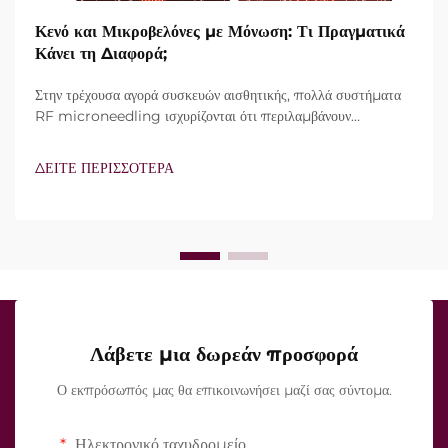
Κενό και Μικροβελόνες με Μόνωση: Τι Πραγματικά
Κάνει τη Διαφορά;
Στην τρέχουσα αγορά συσκευών αισθητικής, πολλά συστήματα
RF microneedling ισχυρίζονται ότι περιλαμβάνουν
τεχνολογία vacuum και μονωμένες βελόνες. Ωστόσο, το
πραγματικό ερώτημα δεν είναι απλώς αν αυτά τα
ΔΕΙΤΕ ΠΕΡΙΣΣΟΤΕΡΑ
χαρακτηριστικά υπάρχουν, αλλά πώς λειτουργούν ακριβώς κατά
τη διάρκεια της κλινικής θεραπείας...
Λάβετε μια δωρεάν προσφορά
Ο εκπρόσωπός μας θα επικοινωνήσει μαζί σας σύντομα.
Ηλεκτρονικό ταχυδρομείο