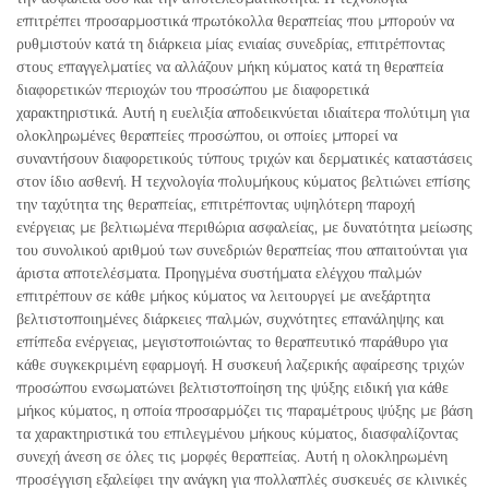
επιτρέπει προσαρμοστικά πρωτόκολλα θεραπείας που μπορούν να
ρυθμιστούν κατά τη διάρκεια μίας ενιαίας συνεδρίας, επιτρέποντας
στους επαγγελματίες να αλλάζουν μήκη κύματος κατά τη θεραπεία
διαφορετικών περιοχών του προσώπου με διαφορετικά
χαρακτηριστικά. Αυτή η ευελιξία αποδεικνύεται ιδιαίτερα πολύτιμη για
ολοκληρωμένες θεραπείες προσώπου, οι οποίες μπορεί να
συναντήσουν διαφορετικούς τύπους τριχών και δερματικές καταστάσεις
στον ίδιο ασθενή. Η τεχνολογία πολυμήκους κύματος βελτιώνει επίσης
την ταχύτητα της θεραπείας, επιτρέποντας υψηλότερη παροχή
ενέργειας με βελτιωμένα περιθώρια ασφαλείας, με δυνατότητα μείωσης
του συνολικού αριθμού των συνεδριών θεραπείας που απαιτούνται για
άριστα αποτελέσματα. Προηγμένα συστήματα ελέγχου παλμών
επιτρέπουν σε κάθε μήκος κύματος να λειτουργεί με ανεξάρτητα
βελτιστοποιημένες διάρκειες παλμών, συχνότητες επανάληψης και
επίπεδα ενέργειας, μεγιστοποιώντας το θεραπευτικό παράθυρο για
κάθε συγκεκριμένη εφαρμογή. Η συσκευή λαζερικής αφαίρεσης τριχών
προσώπου ενσωματώνει βελτιστοποίηση της ψύξης ειδική για κάθε
μήκος κύματος, η οποία προσαρμόζει τις παραμέτρους ψύξης με βάση
τα χαρακτηριστικά του επιλεγμένου μήκους κύματος, διασφαλίζοντας
συνεχή άνεση σε όλες τις μορφές θεραπείας. Αυτή η ολοκληρωμένη
προσέγγιση εξαλείφει την ανάγκη για πολλαπλές συσκευές σε κλινικές