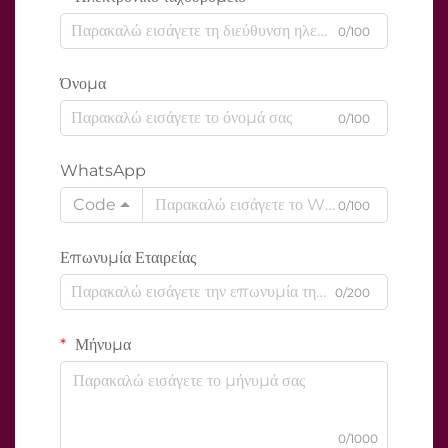
0/100
Όνομα
0/100
WhatsApp
Code
0/100
Επωνυμία Εταιρείας
0/200
Μήνυμα
0/1000