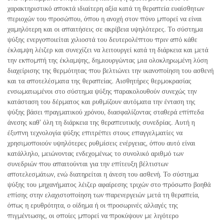
χαρακτηριστικό αποκτά ιδιαίτερη αξία κατά τη θεραπεία ευαίσθητων
περιοχών του προσώπου, όπου η ανοχή στον πόνο μπορεί να είναι
χαμηλότερη και οι απαιτήσεις σε ακρίβεια υψηλότερες. Το σύστημα
ψύξης ενεργοποιείται χιλιοστά του δευτερολέπτου πριν από κάθε
έκλαμψη λέιζερ και συνεχίζει να λειτουργεί κατά τη διάρκεια και μετά
την εκπομπή της έκλαμψης, δημιουργώντας μια ολοκληρωμένη λύση
διαχείρισης της θερμότητας που βελτιώνει την ικανοποίηση του ασθενή
και τα αποτελέσματα της θεραπείας. Αισθητήρες θερμοκρασίας
ενσωματωμένοι στο σύστημα ψύξης παρακολουθούν συνεχώς την
κατάσταση του δέρματος και ρυθμίζουν αυτόματα την ένταση της
ψύξης βάσει πραγματικού χρόνου, διασφαλίζοντας σταθερά επίπεδα
άνεσης καθ’ όλη τη διάρκεια της θεραπευτικής συνεδρίας. Αυτή η
έξυπνη τεχνολογία ψύξης επιτρέπει στους επαγγελματίες να
χρησιμοποιούν υψηλότερες ρυθμίσεις ενέργειας, όπου αυτό είναι
κατάλληλο, μειώνοντας ενδεχομένως το συνολικό αριθμό των
συνεδριών που απαιτούνται για την επίτευξη βέλτιστων
αποτελεσμάτων, ενώ διατηρείται η άνεση του ασθενή. Το σύστημα
ψύξης του μηχανήματος λέιζερ αφαίρεσης τριχών στο πρόσωπο βοηθά
επίσης στην ελαχιστοποίηση των παρενεργειών μετά τη θεραπεία,
όπως η ερυθρότητα, ο οίδημα ή οι προσωρινές αλλαγές της
πιγμέντωσης, οι οποίες μπορεί να προκύψουν με λιγότερο