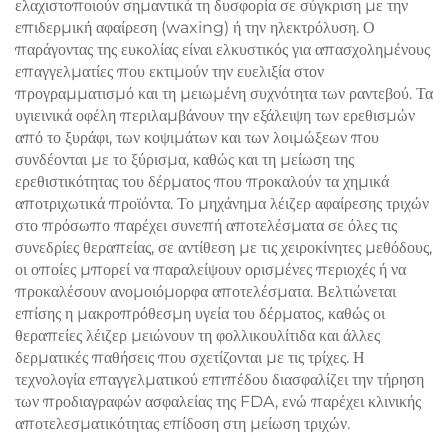
ελαχιστοποιούν σημαντικά τη δυσφορία σε σύγκριση με την
επιδερμική αφαίρεση (waxing) ή την ηλεκτρόλυση. Ο
παράγοντας της ευκολίας είναι ελκυστικός για απασχολημένους
επαγγελματίες που εκτιμούν την ευελιξία στον
προγραμματισμό και τη μειωμένη συχνότητα των ραντεβού. Τα
υγιεινικά οφέλη περιλαμβάνουν την εξάλειψη των ερεθισμών
από το ξυράφι, των κοψιμάτων και των λοιμώξεων που
συνδέονται με το ξύρισμα, καθώς και τη μείωση της
ερεθιστικότητας του δέρματος που προκαλούν τα χημικά
αποτριχωτικά προϊόντα. Το μηχάνημα λέιζερ αφαίρεσης τριχών
στο πρόσωπο παρέχει συνεπή αποτελέσματα σε όλες τις
συνεδρίες θεραπείας, σε αντίθεση με τις χειροκίνητες μεθόδους,
οι οποίες μπορεί να παραλείψουν ορισμένες περιοχές ή να
προκαλέσουν ανομοιόμορφα αποτελέσματα. Βελτιώνεται
επίσης η μακροπρόθεσμη υγεία του δέρματος, καθώς οι
θεραπείες λέιζερ μειώνουν τη φολλικουλίτιδα και άλλες
δερματικές παθήσεις που σχετίζονται με τις τρίχες. Η
τεχνολογία επαγγελματικού επιπέδου διασφαλίζει την τήρηση
των προδιαγραφών ασφαλείας της FDA, ενώ παρέχει κλινικής
αποτελεσματικότητας επίδοση στη μείωση τριχών.