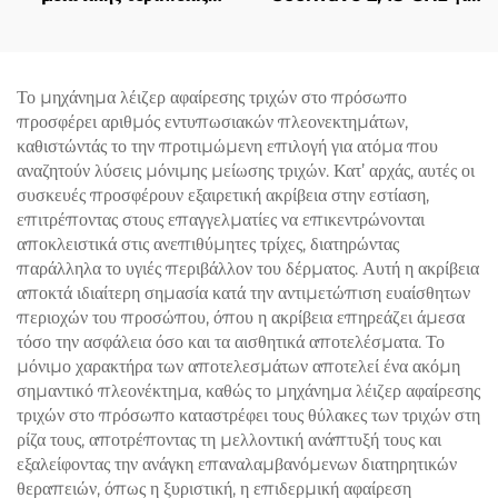
λίπους και χειρισμού της
Αδυνατισμό Σώματος,
κυτταρίτιδας La Sculptor
Μείωση Κυτταρίτιδας,
1060, με διόδιο λέιζερ
Σήκωμα & Σφίξιμο
1060 nm για
Δέρματος και
Το μηχάνημα λέιζερ αφαίρεσης τριχών στο πρόσωπο
αναδιαμόρφωση και
Ραδιοσυχνότητας στο
προσφέρει αριθμός εντυπωσιακών πλεονεκτημάτων,
λιπόλυση του σώματος
Πρόσωπο για Απώλεια
καθιστώντάς το την προτιμώμενη επιλογή για ατόμα που
Βάρους και Αδυνατισμό
αναζητούν λύσεις μόνιμης μείωσης τριχών. Κατ’ αρχάς, αυτές οι
Σώματος
συσκευές προσφέρουν εξαιρετική ακρίβεια στην εστίαση,
επιτρέποντας στους επαγγελματίες να επικεντρώνονται
αποκλειστικά στις ανεπιθύμητες τρίχες, διατηρώντας
παράλληλα το υγιές περιβάλλον του δέρματος. Αυτή η ακρίβεια
αποκτά ιδιαίτερη σημασία κατά την αντιμετώπιση ευαίσθητων
περιοχών του προσώπου, όπου η ακρίβεια επηρεάζει άμεσα
τόσο την ασφάλεια όσο και τα αισθητικά αποτελέσματα. Το
μόνιμο χαρακτήρα των αποτελεσμάτων αποτελεί ένα ακόμη
σημαντικό πλεονέκτημα, καθώς το μηχάνημα λέιζερ αφαίρεσης
τριχών στο πρόσωπο καταστρέφει τους θύλακες των τριχών στη
ρίζα τους, αποτρέποντας τη μελλοντική ανάπτυξή τους και
εξαλείφοντας την ανάγκη επαναλαμβανόμενων διατηρητικών
θεραπειών, όπως η ξυριστική, η επιδερμική αφαίρεση