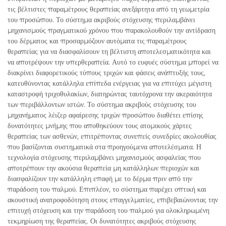
τις βέλτιστες παραμέτρους θεραπείας ανεξάρτητα από τη γεωμετρία
του προσώπου. Το σύστημα ακριβούς στόχευσης περιλαμβάνει
μηχανισμούς πραγματικού χρόνου που παρακολουθούν την αντίδραση
του δέρματος και προσαρμόζουν αυτόματα τις παραμέτρους
θεραπείας για να διασφαλίσουν τη βέλτιστη αποτελεσματικότητα και
να αποτρέψουν την υπερθεραπεία. Αυτό το ευφυές σύστημα μπορεί να
διακρίνει διαφορετικούς τύπους τριχών και φάσεις ανάπτυξής τους,
κατευθύνοντας κατάλληλα επίπεδα ενέργειας για να επιτύχει μέγιστη
καταστροφή τριχοθυλακίων, διατηρώντας ταυτόχρονα την ακεραιότητα
των περιβάλλοντων ιστών. Το σύστημα ακριβούς στόχευσης του
μηχανήματος λέιζερ αφαίρεσης τριχών προσώπου διαθέτει επίσης
δυνατότητες μνήμης που αποθηκεύουν τους ατομικούς χάρτες
θεραπείας των ασθενών, επιτρέποντας συνεπείς συνεδρίες ακολουθίας
που βασίζονται συστηματικά στα προηγούμενα αποτελέσματα. Η
τεχνολογία στόχευσης περιλαμβάνει μηχανισμούς ασφαλείας που
αποτρέπουν την ακούσια θεραπεία μη κατάλληλων περιοχών και
διασφαλίζουν την κατάλληλη επαφή με το δέρμα πριν από την
παράδοση του παλμού. Επιπλέον, το σύστημα παρέχει οπτική και
ακουστική ανατροφοδότηση στους επαγγελματίες, επιβεβαιώνοντας την
επιτυχή στόχευση και την παράδοση του παλμού για ολοκληρωμένη
τεκμηρίωση της θεραπείας. Οι δυνατότητες ακριβούς στόχευσης