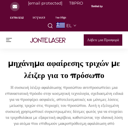
[email protected]
T8PRO
EL
Λάβετε μια Προσφορά
μηχάνημα αφαίρεσης τριχών με
λέιζερ για το πρόσωπο
Η συσκευή λέιζερ αφαλάτωσης προσώπου αντιπροσωπεύει μια
επαναστατική πρόοδο στην κοσμητική τεχνολογία, σχεδιασμένη ειδικά
για να προσφέρει ασφαλείς, αποτελεσματικές και μόνιμες λύσεις
μείωσης τριχών στις περιοχές του προσώπου. Αυτή η εξελιγμένη
συσκευή χρησιμοποιεί συγκεντρωμένες δέσμες φωτός για να στοχεύει
τα τριχοθυλάκια με εξαιρετική ακρίβεια, καθιστώντας την ιδανική λύση
για ατόμα που επιθυμούν μακροπρόθεσμη αφαλάτωση από