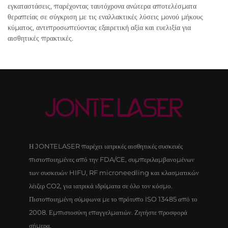
εγκαταστάσεις, παρέχοντας ταυτόχρονα ανώτερα αποτελέσματα
θεραπείας σε σύγκριση με τις εναλλακτικές λύσεις μονού μήκους
κύματος, αντιπροσωπεύοντας εξαιρετική αξία και ευελιξία για
αισθητικές πρακτικές.
Η JONTELASER παρέχει ιατρικές αισθητικές συσκευές
πιστοποιημένες από την FDA/CE, συμπεριλαμβανομένων
των συσκευών HIFU, RF microneedling και κλασματικών
λέιζερ CO2, για ιατρικά ιδρύματα σε όλο τον κόσμο.
Πιστοποιημένη σύμφωνα με το πρότυπο ISO 13485 από το
2008. Εμπιστοσύνη επαγγελματιών. Ζητήστε προσφορά
σήμερα.