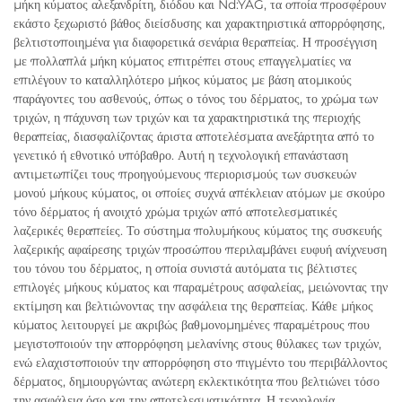
μήκη κύματος αλεξανδρίτη, διόδου και Nd:YAG, τα οποία προσφέρουν
εκάστο ξεχωριστό βάθος διείσδυσης και χαρακτηριστικά απορρόφησης,
βελτιστοποιημένα για διαφορετικά σενάρια θεραπείας. Η προσέγγιση
με πολλαπλά μήκη κύματος επιτρέπει στους επαγγελματίες να
επιλέγουν το καταλληλότερο μήκος κύματος με βάση ατομικούς
παράγοντες του ασθενούς, όπως ο τόνος του δέρματος, το χρώμα των
τριχών, η πάχυνση των τριχών και τα χαρακτηριστικά της περιοχής
θεραπείας, διασφαλίζοντας άριστα αποτελέσματα ανεξάρτητα από το
γενετικό ή εθνοτικό υπόβαθρο. Αυτή η τεχνολογική επανάσταση
αντιμετωπίζει τους προηγούμενους περιορισμούς των συσκευών
μονού μήκους κύματος, οι οποίες συχνά απέκλειαν ατόμων με σκούρο
τόνο δέρματος ή ανοιχτό χρώμα τριχών από αποτελεσματικές
λαζερικές θεραπείες. Το σύστημα πολυμήκους κύματος της συσκευής
λαζερικής αφαίρεσης τριχών προσώπου περιλαμβάνει ευφυή ανίχνευση
του τόνου του δέρματος, η οποία συνιστά αυτόματα τις βέλτιστες
επιλογές μήκους κύματος και παραμέτρους ασφαλείας, μειώνοντας την
εκτίμηση και βελτιώνοντας την ασφάλεια της θεραπείας. Κάθε μήκος
κύματος λειτουργεί με ακριβώς βαθμονομημένες παραμέτρους που
μεγιστοποιούν την απορρόφηση μελανίνης στους θύλακες των τριχών,
ενώ ελαχιστοποιούν την απορρόφηση στο πιγμέντο του περιβάλλοντος
δέρματος, δημιουργώντας ανώτερη εκλεκτικότητα που βελτιώνει τόσο
την ασφάλεια όσο και την αποτελεσματικότητα. Η τεχνολογία