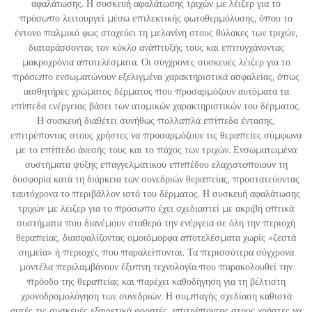
αφαλάτωσης. Η συσκευή αφαλάτωσης τριχών με λέιζερ για το
πρόσωπο λειτουργεί μέσω επιλεκτικής φωτοθερμόλυσης, όπου το
έντονο παλμικό φως στοχεύει τη μελανίνη στους θύλακες των τριχών,
διαταράσσοντας τον κύκλο ανάπτυξής τους και επιτυγχάνοντας
μακροχρόνια αποτελέσματα. Οι σύγχρονες συσκευές λέιζερ για το
πρόσωπο ενσωματώνουν εξελιγμένα χαρακτηριστικά ασφαλείας, όπως
αισθητήρες χρώματος δέρματος που προσαρμόζουν αυτόματα τα
επίπεδα ενέργειας βάσει των ατομικών χαρακτηριστικών του δέρματος.
Η συσκευή διαθέτει συνήθως πολλαπλά επίπεδα έντασης,
επιτρέποντας στους χρήστες να προσαρμόζουν τις θεραπείες σύμφωνα
με το επίπεδο άνεσής τους και το πάχος των τριχών. Ενσωματωμένα
συστήματα ψύξης επαγγελματικού επιπέδου ελαχιστοποιούν τη
δυσφορία κατά τη διάρκεια των συνεδριών θεραπείας, προστατεύοντας
ταυτόχρονα το περιβάλλον ιστό του δέρματος. Η συσκευή αφαλάτωσης
τριχών με λέιζερ για το πρόσωπο έχει σχεδιαστεί με ακριβή οπτικά
συστήματα που διανέμουν σταθερά την ενέργεια σε όλη την περιοχή
θεραπείας, διασφαλίζοντας ομοιόμορφα αποτελέσματα χωρίς «ζεστά
σημεία» ή περιοχές που παραλείπονται. Τα περισσότερα σύγχρονα
μοντέλα περιλαμβάνουν έξυπνη τεχνολογία που παρακολουθεί την
πρόοδο της θεραπείας και παρέχει καθοδήγηση για τη βέλτιστη
χρονοδρομολόγηση των συνεδριών. Η συμπαγής σχεδίαση καθιστά
αυτές τις συσκευές εξαιρετικά φορητές, επιτρέποντας στους χρήστες να