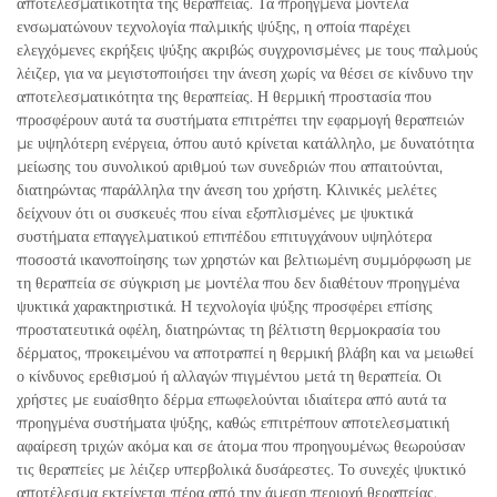
αποτελεσματικότητα της θεραπείας. Τα προηγμένα μοντέλα
ενσωματώνουν τεχνολογία παλμικής ψύξης, η οποία παρέχει
ελεγχόμενες εκρήξεις ψύξης ακριβώς συγχρονισμένες με τους παλμούς
λέιζερ, για να μεγιστοποιήσει την άνεση χωρίς να θέσει σε κίνδυνο την
αποτελεσματικότητα της θεραπείας. Η θερμική προστασία που
προσφέρουν αυτά τα συστήματα επιτρέπει την εφαρμογή θεραπειών
με υψηλότερη ενέργεια, όπου αυτό κρίνεται κατάλληλο, με δυνατότητα
μείωσης του συνολικού αριθμού των συνεδριών που απαιτούνται,
διατηρώντας παράλληλα την άνεση του χρήστη. Κλινικές μελέτες
δείχνουν ότι οι συσκευές που είναι εξοπλισμένες με ψυκτικά
συστήματα επαγγελματικού επιπέδου επιτυγχάνουν υψηλότερα
ποσοστά ικανοποίησης των χρηστών και βελτιωμένη συμμόρφωση με
τη θεραπεία σε σύγκριση με μοντέλα που δεν διαθέτουν προηγμένα
ψυκτικά χαρακτηριστικά. Η τεχνολογία ψύξης προσφέρει επίσης
προστατευτικά οφέλη, διατηρώντας τη βέλτιστη θερμοκρασία του
δέρματος, προκειμένου να αποτραπεί η θερμική βλάβη και να μειωθεί
ο κίνδυνος ερεθισμού ή αλλαγών πιγμέντου μετά τη θεραπεία. Οι
χρήστες με ευαίσθητο δέρμα επωφελούνται ιδιαίτερα από αυτά τα
προηγμένα συστήματα ψύξης, καθώς επιτρέπουν αποτελεσματική
αφαίρεση τριχών ακόμα και σε άτομα που προηγουμένως θεωρούσαν
τις θεραπείες με λέιζερ υπερβολικά δυσάρεστες. Το συνεχές ψυκτικό
αποτέλεσμα εκτείνεται πέρα από την άμεση περιοχή θεραπείας,