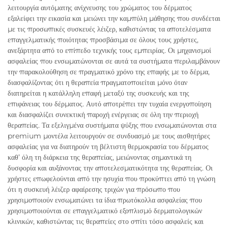
λειτουργία αυτόματης ανίχνευσης του χρώματος του δέρματος
εξαλείφει την εικασία και μειώνει την καμπύλη μάθησης που συνδέεται
με τις προσωπικές συσκευές λέιζερ, καθιστώντας τα αποτελέσματα
επαγγελματικής ποιότητας προσβάσιμα σε όλους τους χρήστες,
ανεξάρτητα από το επίπεδο τεχνικής τους εμπειρίας. Οι μηχανισμοί
ασφαλείας που ενσωματώνονται σε αυτά τα συστήματα περιλαμβάνουν
την παρακολούθηση σε πραγματικό χρόνο της επαφής με το δέρμα,
διασφαλίζοντας ότι η θεραπεία πραγματοποιείται μόνο όταν
διατηρείται η κατάλληλη επαφή μεταξύ της συσκευής και της
επιφάνειας του δέρματος. Αυτό αποτρέπει την τυχαία ενεργοποίηση
και διασφαλίζει συνεκτική παροχή ενέργειας σε όλη την περιοχή
θεραπείας. Τα εξελιγμένα συστήματα ψύξης που ενσωματώνονται στα
premium μοντέλα λειτουργούν σε συνδυασμό με τους αισθητήρες
ασφαλείας για να διατηρούν τη βέλτιστη θερμοκρασία του δέρματος
καθ’ όλη τη διάρκεια της θεραπείας, μειώνοντας σημαντικά τη
δυσφορία και αυξάνοντας την αποτελεσματικότητα της θεραπείας. Οι
χρήστες επωφελούνται από την ησυχία που προκύπτει από τη γνώση
ότι η συσκευή λέιζερ αφαίρεσης τριχών για πρόσωπο που
χρησιμοποιούν ενσωματώνει τα ίδια πρωτόκολλα ασφαλείας που
χρησιμοποιούνται σε επαγγελματικό εξοπλισμό δερματολογικών
κλινικών, καθιστώντας τις θεραπείες στο σπίτι τόσο ασφαλείς και