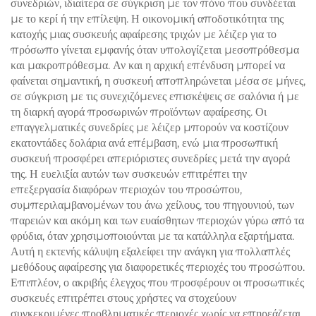
συνεδριών, ιδιαίτερα σε σύγκριση με τον πόνο που συνδέεται
με το κερί ή την επίλεψη. Η οικονομική αποδοτικότητα της
κατοχής μιας συσκευής αφαίρεσης τριχών με λέιζερ για το
πρόσωπο γίνεται εμφανής όταν υπολογίζεται μεσοπρόθεσμα
και μακροπρόθεσμα. Αν και η αρχική επένδυση μπορεί να
φαίνεται σημαντική, η συσκευή αποπληρώνεται μέσα σε μήνες,
σε σύγκριση με τις συνεχιζόμενες επισκέψεις σε σαλόνια ή με
τη διαρκή αγορά προσωρινών προϊόντων αφαίρεσης. Οι
επαγγελματικές συνεδρίες με λέιζερ μπορούν να κοστίζουν
εκατοντάδες δολάρια ανά επέμβαση, ενώ μια προσωπική
συσκευή προσφέρει απεριόριστες συνεδρίες μετά την αγορά
της. Η ευελιξία αυτών των συσκευών επιτρέπει την
επεξεργασία διαφόρων περιοχών του προσώπου,
συμπεριλαμβανομένων του άνω χείλους, του πηγουνιού, των
παρειών και ακόμη και των ευαίσθητων περιοχών γύρω από τα
φρύδια, όταν χρησιμοποιούνται με τα κατάλληλα εξαρτήματα.
Αυτή η εκτενής κάλυψη εξαλείφει την ανάγκη για πολλαπλές
μεθόδους αφαίρεσης για διαφορετικές περιοχές του προσώπου.
Επιπλέον, ο ακριβής έλεγχος που προσφέρουν οι προσωπικές
συσκευές επιτρέπει στους χρήστες να στοχεύουν
συγκεκριμένες προβληματικές περιοχές χωρίς να επηρεάζεται