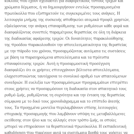
κύκλους που έχουν σχεδιαστεί για διαφορετικούς τύπους τριχών και
χρώματα δέρματος, ή να δημιουργήσουν εντελώς προσαρμοσμένα
πρωτόκολλα που εξυπηρετούν τις συγκεκριμένες τους ανάγκες. Η
λειτουργία μνήμης της συσκευής αποθηκεύει ατομικά προφίλ χρηστών,
εξαλείφοντας την ανάγκη επαναρύθμισης των ρυθμίσεων κάθε φορά και
διασφαλίζοντας συνεπείς παραμέτρους θεραπείας σε όλη τη διάρκεια
της διαδικασίας αφαίρεσης τριχών. Οι δυνατότητες παρακολούθησης
της προόδου παρακολουθούν την αποτελεσματικότητα της θεραπείας
με την πάροδο του χρόνου, προσαρμόζοντας αυτόματα τις συστάσεις
με βάση τα παρατηρούμενα αποτελέσματα και τα πρότυπα
επαναφύτευσης τριχών. Αυτή η προσαρμοστική προσέγγιση
διασφαλίζει ότι οι χρήστες επιτυγχάνουν βέλτιστα αποτελέσματα,
ελαχιστοποιώντας ταυτόχρονα το συνολικό αριθμό των απαιτούμενων
συνεδριών. Η ευελιξία των προσαρμόσιμων προγραμμάτων επιτρέπει
στους χρήστες να προσαρμόσουν τη διαδικασία στον απαιτητικό τους
ρυθμό ζωής, ρυθμίζοντας τη συχνότητα και την ένταση της θεραπείας
σύμφωνα με το δικό τους χρονοδιάγραμμα και το επίπεδο άνεσής
τους. Τα προηγμένα μοντέλα περιλαμβάνουν επίσης λειτουργίες
εποχιακής προσαρμογής που λαμβάνουν υπόψη τις μεταβαλλόμενες
εκτίθεσης στον ήλιο και τις αλλαγές στον τρόπο ζωής, οι οποίες
μπορεί να επηρεάσουν τα θεραπευτικά πρωτόκολλα. Η εκπαιδευτική
καθοδήγηση που παρέχουν αυτά τα συστήματα βοηθά τους χρήστες να