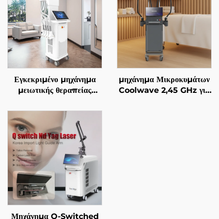
Εγκεκριμένο μηχάνημα
μηχάνημα Μικροκυμάτων
μειωτικής θεραπείας
Coolwave 2,45 GHz για
λίπους και χειρισμού της
Αδυνατισμό Σώματος,
κυτταρίτιδας La Sculptor
Μείωση Κυτταρίτιδας,
1060, με διόδιο λέιζερ
Σήκωμα & Σφίξιμο
1060 nm για
Δέρματος και
αναδιαμόρφωση και
Ραδιοσυχνότητας στο
λιπόλυση του σώματος
Πρόσωπο για Απώλεια
Βάρους και Αδυνατισμό
Σώματος
Μηχάνημα Q-Switched