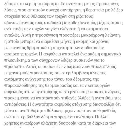
ξύσιμο, το κερί ή το σύρσιμο. Σε αντίθεση με τις προσωρινές
λύσεις, που απαιτούν συνεχή συντήρηση, η θεραπεία με λέιζερ
στοχεύει τους θύλακες των τριχών στη ρίζα τους,
αδυναμώνοντάς τους σταδιακά με κάθε συνεδρία, μέχρις ότου η
ανάπτυξη των τριχών να γίνει ελάχιστη ή να σταματήσει
εντελώς. Αυτή η προσέγγιση προσφέρει μακρόχρονη λείανση,
η οποία μπορεί να διαρκέσει μήνες ή ακόμη και χρόνια,
μειώνοντας δραματικά τη συχνότητα των διαδικασιών
αφαίρεσης τριχών. Η ασφάλεια αποτελεί ένα ακόμη σημαντικό
πλεονέκτημα των σύγχρονων λέιζερ συσκευών για το
πρόσωπο. Αυτές οι συσκευές ενσωματώνουν πολλαπλούς
μηχανισμούς προστασίας, συμπεριλαμβανομένης της
αυτόματης ανίχνευσης του τόνου του δέρματος, της
παρακολούθησης της θερμοκρασίας και των λειτουργιών
ασφαλούς απενεργοποίησης σε περίπτωση έκτακτης ανάγκης,
προκειμένου να αποτραπούν πιθανές βλάβες ή ανεπιθύμητες
αντιδράσεις. Η δυνατότητα ακριβούς στόχευσης διασφαλίζει ότι
μόνο οι ανεπιθύμητοι θύλακες τριχών υφίστανται θεραπεία,
ενώ το περιβάλλον δέρμα παραμένει ανέπαφο. Πολλοί
χρήστες αναφέρουν ελάχιστη δυσφορία κατά τη διάρκεια των