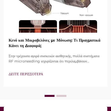
Κενό και Μικροβελόνες με Μόνωση: Τι Πραγματικά
Κάνει τη Διαφορά;
Στην τρέχουσα αγορά συσκευών αισθητικής, πολλά συστήματα
RF microneedling ισχυρίζονται ότι περιλαμβάνουν
τεχνολογία vacuum και μονωμένες βελόνες. Ωστόσο, το
πραγματικό ερώτημα δεν είναι απλώς αν αυτά τα
ΔΕΙΤΕ ΠΕΡΙΣΣΟΤΕΡΑ
χαρακτηριστικά υπάρχουν, αλλά πώς λειτουργούν ακριβώς κατά
τη διάρκεια της κλινικής θεραπείας...