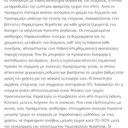
σε συνδυασμό με ευφυή αισθητήρια ασφάλειας του δέρματος, η οποία
μεταρρυθμίζει την εμπειρία αφαίρεσης τριχών στο σπίτι. Αυτό το
προηγμένο σύστημα αναλύει αυτόματα το χρώμα του δέρματος και
προσαρμόζει ανάλογα την ένταση της ενέργειας, διασφαλίζοντας έτσι
βέλτιστες παραμέτρους θεραπείας για κάθε χρήστη ξεχωριστά, ενώ
διατηρεί τα υψηλότερα πρότυπα ασφάλειας. Οι ενσωματωμένοι
αισθητήρες παρακολουθούν συνεχώς τη θερμοκρασία και τις
χρωματικές μεταβολές του δέρματος καθ’ όλη τη διάρκεια κάθε
συνεδρίας, αποτρέποντας έτσι πιθανή υπερθέρμανση ή ακατάλληλη
παροχή ενέργειας που θα μπορούσε να προκαλέσει δυσφορία ή
ανεπιθύμητες αντιδράσεις. Αυτή η τεχνολογία αποτελεί σημαντική
πρόοδο σε σύγκριση με συσκευές προηγούμενης γενιάς, οι οποίες
απαιτούσαν χειροκίνητη ρύθμιση και βασίζονταν σε μεγάλο βαθμό στην
κρίση του χρήστη για την ασφαλή λειτουργία τους. Η δυνατότητα
ακριβούς στόχευσης των σύγχρονων συστημάτων IPL διασφαλίζει ότι η
ενέργεια φτάνει αποτελεσματικά στους θύλακες των τριχών,
προστατεύοντας παράλληλα το περιβάλλον ιστό από περιττή έκθεση.
Κλινικές μελέτες δείχνουν ότι οι συσκευές που είναι εξοπλισμένες με
αυτούς τους προηγμένους αισθητήρες επιτυγχάνουν ανώτερα ποσοστά
μείωσης τριχών σε σύγκριση με παραδοσιακές μεθόδους, με τους
χρήστες να παρατηρούν συνήθως μείωση τριχών κατά 70–90% μετά
την ολοκλήρωση του συνιστώμενου πρωτοκόλλου θεραπείας. Η