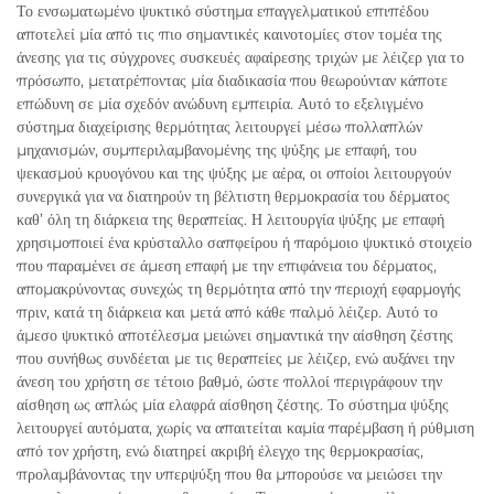
Το ενσωματωμένο ψυκτικό σύστημα επαγγελματικού επιπέδου
αποτελεί μία από τις πιο σημαντικές καινοτομίες στον τομέα της
άνεσης για τις σύγχρονες συσκευές αφαίρεσης τριχών με λέιζερ για το
πρόσωπο, μετατρέποντας μία διαδικασία που θεωρούνταν κάποτε
επώδυνη σε μία σχεδόν ανώδυνη εμπειρία. Αυτό το εξελιγμένο
σύστημα διαχείρισης θερμότητας λειτουργεί μέσω πολλαπλών
μηχανισμών, συμπεριλαμβανομένης της ψύξης με επαφή, του
ψεκασμού κρυογόνου και της ψύξης με αέρα, οι οποίοι λειτουργούν
συνεργικά για να διατηρούν τη βέλτιστη θερμοκρασία του δέρματος
καθ’ όλη τη διάρκεια της θεραπείας. Η λειτουργία ψύξης με επαφή
χρησιμοποιεί ένα κρύσταλλο σαπφείρου ή παρόμοιο ψυκτικό στοιχείο
που παραμένει σε άμεση επαφή με την επιφάνεια του δέρματος,
απομακρύνοντας συνεχώς τη θερμότητα από την περιοχή εφαρμογής
πριν, κατά τη διάρκεια και μετά από κάθε παλμό λέιζερ. Αυτό το
άμεσο ψυκτικό αποτέλεσμα μειώνει σημαντικά την αίσθηση ζέστης
που συνήθως συνδέεται με τις θεραπείες με λέιζερ, ενώ αυξάνει την
άνεση του χρήστη σε τέτοιο βαθμό, ώστε πολλοί περιγράφουν την
αίσθηση ως απλώς μία ελαφρά αίσθηση ζέστης. Το σύστημα ψύξης
λειτουργεί αυτόματα, χωρίς να απαιτείται καμία παρέμβαση ή ρύθμιση
από τον χρήστη, ενώ διατηρεί ακριβή έλεγχο της θερμοκρασίας,
προλαμβάνοντας την υπερψύξη που θα μπορούσε να μειώσει την