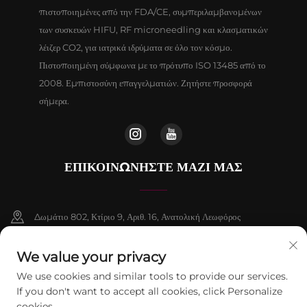
πιστοποιημένες από την FDA/CE, συμπεριλαμβανομένων
των συσκευών HIFU, RF microneedling και κλασματικών
λέιζερ CO2, για ιατρικά ιδρύματα σε όλο τον κόσμο.
Πιστοποιημένη σύμφωνα με το πρότυπο ISO 13485 από το
2008. Εμπιστοσύνη επαγγελματιών. Ζητήστε προσφορά
σήμερα.
ΕΠΙΚΟΙΝΩΝΉΣΤΕ ΜΑΖΊ ΜΑΣ
Δωμάτιο 802, Κτίριο 9, Αριθ. 16, Ανατολική Λεωφόρος
Chenguang, Δήμος Fangshan, Πεκίνο
We value your privacy
+86-13911459627
We use cookies and similar tools to provide our services.
If you don't want to accept all cookies, click Personalize
[email protected]
cookies.