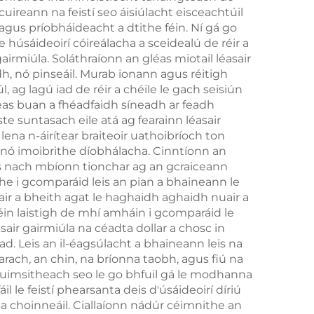
cuireann na feistí seo áisiúlacht eisceachtúil
agus príobháideacht a dtithe féin. Ní gá go
húsáideoirí cóireálacha a sceidealú de réir a
airmiúla. Soláthraíonn an gléas miotail léasair
 nó pinseáil. Murab ionann agus réitigh
, ag lagú iad de réir a chéile le gach seisiún
as buan a fhéadfaidh síneadh ar feadh
e suntasach eile atá ag fearainn léasair
na n-áirítear braiteoir uathoibríoch ton
 nó imoibrithe díobhálacha. Cinntíonn an
s nach mbíonn tionchar ag an gcraiceann
ithe i gcomparáid leis an pian a bhaineann le
asair a bheith agat le haghaidh aghaidh nuair a
féin laistigh de mhí amháin i gcomparáid le
sair gairmiúla na céadta dollar a chosc in
ad. Leis an il-éagsúlacht a bhaineann leis na
tarach, an chin, na bríonna taobh, agus fiú na
chuimsitheach seo le go bhfuil gá le modhanna
l le feistí phearsanta deis d'úsáideoirí díriú
a choinneáil. Ciallaíonn nádúr céimnithe an