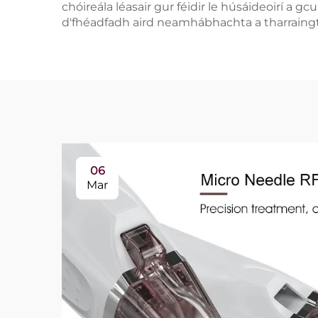
chóireála léasair gur féidir le húsáideoirí a
d'fhéadfadh aird neamhábhachta a tharraingt
06
Mar