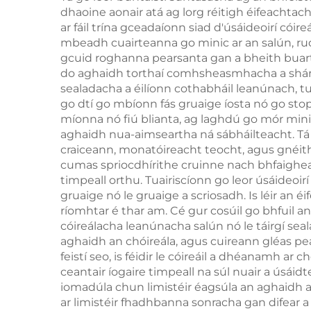
dhaoine aonair atá ag lorg réitigh éifeachtacha
agus do chur i mbárr
umh
ar fáil trína gceadaíonn siad d'úsáideoirí có
an bholgáin
mbeadh cuairteanna go minic ar an salún, rud 
gcuid roghanna pearsanta gan a bheith buartha 
do aghaidh torthaí comhsheasmhacha a shárói
Meá
sealadacha a éilíonn cothabháil leanúnach, tuga
go dtí go mbíonn fás gruaige íosta nó go st
míonna nó fiú blianta, ag laghdú go mór minic
aghaidh nua-aimseartha ná sábháilteacht. Tá 
craiceann, monatóireacht teocht, agus gnéith
cumas spriocdhírithe cruinne nach bhfaighea
timpeall orthu. Tuairiscíonn go leor úsáideoir
gruaige nó le gruaige a scriosadh. Is léir an 
ríomhtar é thar am. Cé gur cosúil go bhfuil an
cóireálacha leanúnacha salún nó le táirgí seal
aghaidh an chóireála, agus cuireann gléas pear
feistí seo, is féidir le cóireáil a dhéanamh ar
ceantair íogaire timpeall na súl nuair a úsá
iomadúla chun limistéir éagsúla an aghaidh a bh
ar limistéir fhadhbanna sonracha gan difear 