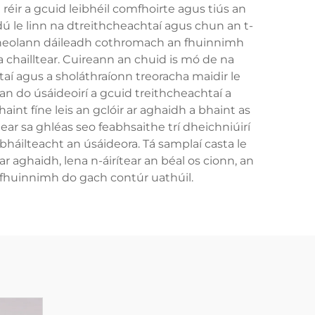
réir a gcuid leibhéil comfhoirte agus tiús an
dú le linn na dtreithcheachtaí agus chun an t-
 a sheolann dáileadh cothromach an fhuinnimh
 chailltear. Cuireann an chuid is mó de na
í agus a sholáthraíonn treoracha maidir le
n do úsáideoirí a gcuid treithcheachtaí a
aint fíne leis an gclóir ar aghaidh a bhaint as
ear sa ghléas seo feabhsaithe trí dheichniúirí
háilteacht an úsáideora. Tá samplaí casta le
 aghaidh, lena n-áirítear an béal os cionn, an
r fhuinnimh do gach contúr uathúil.