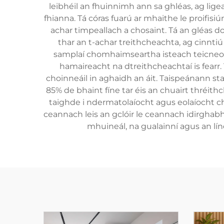
leibhéil an fhuinnimh ann sa ghléas, ag lige
fhianna. Tá córas fuarú ar mhaithe le proifis
achar timpeallach a chosaint. Tá an gléas d
thar an t-achar treithcheachta, ag cinnti
samplaí chomhaimseartha isteach teicneola
hamaireacht na dtreithcheachtaí is fearr
choinneáil in aghaidh an áit. Taispeánann stai
85% de bhaint fíne tar éis an chuairt thréith
taighde i ndermatolaíocht agus eolaíocht ch
ceannach leis an gclóir le ceannach idirghabh
mhuineál, na gualainní agus an lín