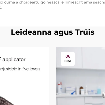
 gcuid cuma a choigeartú go héasca le himeacht ama seac
.
Leideanna agus Trúis
06
Mar