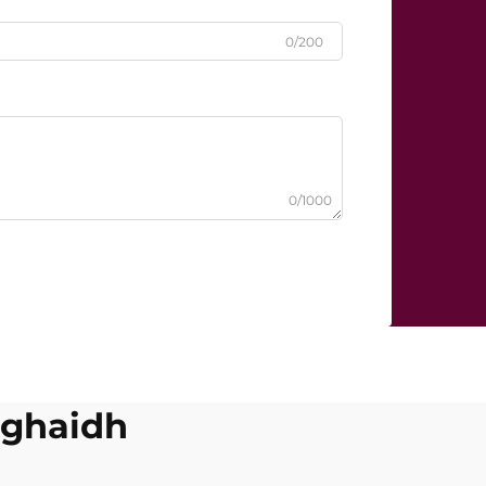
0/200
0/1000
 aghaidh