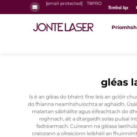
[email protected]
T8PRO
Príomhsh
gléas l
Is é an gléas do bhaint fíne leis an gclóir 
do fhianna neamhshuíochta ar aghaidh. Úsáide
malartan sábháilte agus éifeachtach do dhói
roghnach, áit a dtargaidh solas pulsaí in
fadtéarmach. Cuireann na gléasa laethúla 
craiceann a ollraicíonn leibhéil an fhuinn