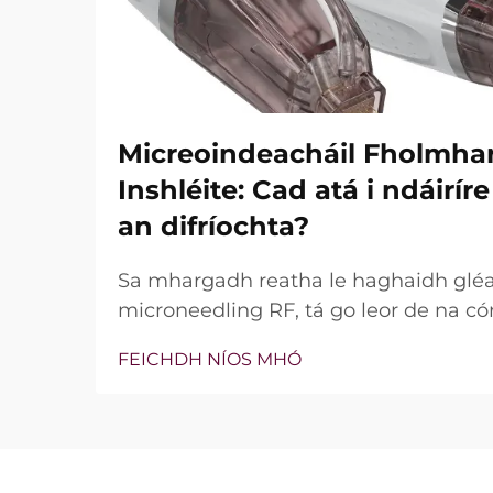
Micreoindeacháil Fholmha
Inshléite: Cad atá i ndáirí
an difríochta?
Sa mhargadh reatha le haghaidh glé
microneedling RF, tá go leor de na có
bhfuil teicneolaíocht vacuim agus goin
FEICHDH NÍOS MHÓ
níl an cheist fíor i ndáiríre an bhfuil 
nach bhfuil, ach conas a oibríonn siad
tréatmais chliniciúla...