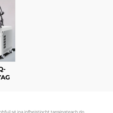
Q-
YAG
fuil sé ina infheistíocht tarraingteach do