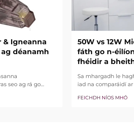
r & Igneanna
50W vs 12W Mi
re ag déanamh
fáth go n-éilí
fhéidir a bheit
asanna
Sa mhargadh le hagha
ras seo ag rá go
iad na comparáidí a
ní insilte acu. Áfach,
bparaiméadar sin, c
FEICHDH NÍOS MHÓ
na gnéithe seo ann nó
bhfocal mar phointe 
 go cruinn le linn na
thaobh cliniciúil de,
go leor, níl an cumhac