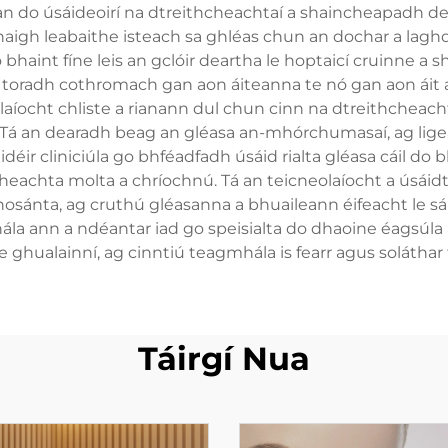
an do úsáideoirí na dtreithcheachtaí a shaincheapadh de 
iúnaigh leabaithe isteach sa ghléas chun an dochar a lagh
o bhaint fíne leis an gclóir deartha le hoptaicí cruinne
ú toradh cothromach gan aon áiteanna te nó gan aon áit a
íocht chliste a rianann dul chun cinn na dtreithcheachta
. Tá an dearadh beag an gléasa an-mhórchumasaí, ag ligea
déir cliniciúla go bhféadfadh úsáid rialta gléasa cáil do bh
cheachta molta a chríochnú. Tá an teicneolaíocht a úsáidt
osánta, ag cruthú gléasanna a bhuaileann éifeacht le sáb
ála ann a ndéantar iad go speisialta do dhaoine éagsúla ar
e ghualainní, ag cinntiú teagmhála is fearr agus solátha
Táirgí Nua