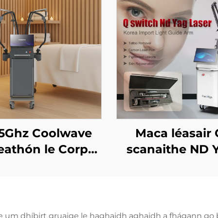
45Ghz Coolwave
Maca léasair 
eathón le Corpas
scanaithe ND 
aolú, Laghdú
eallúil, Ardú &
Tintreach na
aiceann, Raidi-
e um dhíbirt gruaige le haghaidh aghaidh a fhágann go bh