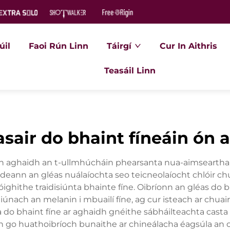
úil
Faoi Rún Linn
Táirgí
Cur In Aithris
Teasáil Linn
asair do bhaint fíneáin ón
chun aghaidh an t-ullmhúcháin phearsanta nua-aimseartha, 
ann an gléas nuálaíochta seo teicneolaíocht chlóir chun
ghithe traidisiúnta bhainte fíne. Oibríonn an gléas do bha
tiúnach an melanin i mbuailí fíne, ag cur isteach ar chuair
do bhaint fíne ar aghaidh gnéithe sábháilteachta casta 
imh go huathoibríoch bunaithe ar chineálacha éagsúla a