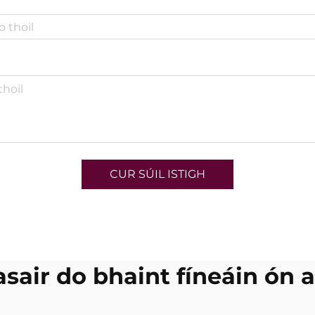
CUR SÚIL ISTIGH
asair do bhaint fíneáin ón