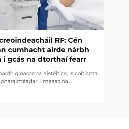
creoindeacháil RF: Cén
onn cumhacht airde nárbh
h i gcás na dtorthaí fearr
idh gléasanna aistéitice, is coitianta
r pharaiméadar. I measc na
uirtear an chumhacht (W) ar an
táirgeachta tábhachtach. Áfach, ó
 tá an fírinne an-éagsúla. I gcásanna
ht a dtugtar uirthi...