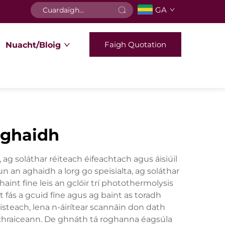
GA
Faigh Quotation
Nuacht/Bloig
 aghaidh
ag soláthar réiteach éifeachtach agus áisiúil
 an aghaidh a lorg go speisialta, ag soláthar
int fíne leis an gclóir trí photothermolysis
t fás a gcuid fíne agus ag baint as toradh
isteach, lena n-áirítear scannáin don dath
n chraiceann. De ghnáth tá roghanna éagsúla