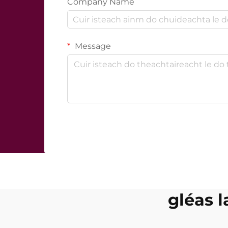
Company Name
Message
gléas l