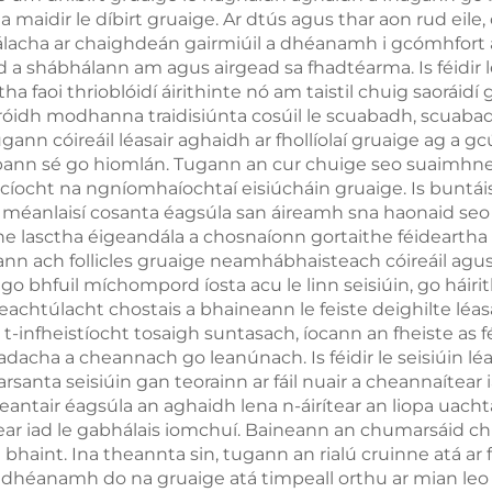
 maidir le díbirt gruaige. Ar dtús agus thar aon rud eile, 
thacht Aghaidh
ireálacha ar chaighdeán gairmiúil a dhéanamh i gcómhfort 
le haghaidh
a shábhálann am agus airgead sa fhadtéarma. Is féidir le 
faoi thrioblóidí áirithinte nó am taistil chuig saoráidí g
Caillteanais
dh modhanna traidisiúnta cosúil le scuabadh, scuabadh,
chain, Glanadh
nn cóireáil léasair aghaidh ar fhollíolaí gruaige ag a gcúl
opann sé go hiomlán. Tugann an cur chuige seo suaimhne
Corpais
íocht na ngníomhaíochtaí eisiúcháin gruaige. Is buntáist
méanlaisí cosanta éagsúla san áireamh sna haonaid seo le
e lasctha éigeandála a chosnaíonn gortaithe féideartha
nn ach follicles gruaige neamhábhaisteach cóireáil agu
í go bhfuil míchompord íosta acu le linn seisiúin, go háir
éifeachtúlacht chostais a bhaineann le feiste deighilte lé
 t-infheistíocht tosaigh suntasach, íocann an fheiste as 
adacha a cheannach go leanúnach. Is féidir le seisiúin léa
santa seisiúin gan teorainn ar fáil nuair a cheannaítear i
 cheantair éagsúla an aghaidh lena n-áirítear an liopa uach
idtear iad le gabhálais iomchuí. Baineann an chumarsáid 
aint. Ina theannta sin, tugann an rialú cruinne atá ar fái
a dhéanamh do na gruaige atá timpeall orthu ar mian leo 