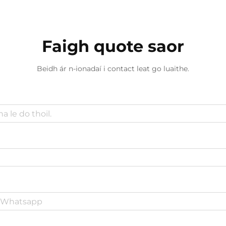
Faigh quote saor
Beidh ár n-ionadaí i contact leat go luaithe.