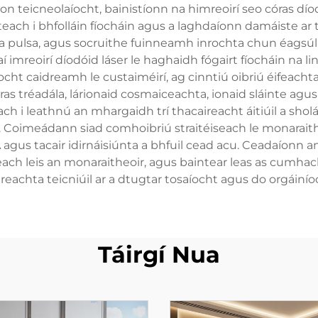
on teicneolaíocht, bainistíonn na himreoirí seo córas dío
ch i bhfolláin fíocháin agus a laghdaíonn damáiste ar 
ma pulsa, agus socruithe fuinneamh inrochta chun éags
 imreoirí díodóid láser le haghaidh fógairt fíocháin na 
íocht caidreamh le custaiméirí, ag cinntiú oibriú éifeacht
ras tréadála, lárionaid cosmaiceachta, ionaid sláinte agus 
ch i leathnú an mhargaidh trí thacaireacht áitiúil a sho
ún. Coimeádann siad comhoibriú straitéiseach le monaraithe
 agus tacair idirnáisiúnta a bhfuil cead acu. Ceadaíonn a
reach leis an monaraitheoir, agus baintear leas as cumh
aireachta teicniúil ar a dtugtar tosaíocht agus do orgáinío
Táirgí Nua