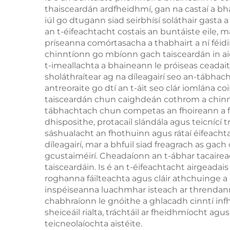
thaisceardán ardfheidhmí, gan na castaí a bha
cr
iúl go dtugann siad seirbhísí soláthair gast
la
an t-éifeachtacht costais an buntáiste eile, 
príseanna comórtasacha a thabhairt a ní féidi
chinntíonn go mbíonn gach taisceardán in aice
t-imeallachta a bhaineann le próiseas ceadaithe
sholáthraítear ag na díleagairí seo an-tábhac
antreoraite go dtí an t-áit seo clár iomlána 
taisceardán chun caighdeán cothrom a chinntiú
tábhachtach chun competas an fhoireann a fh
dhisposithe, protacail slándála agus teicnící 
sáshualacht an fhothuinn agus rátaí éifeachta
díleagairí, mar a bhfuil siad freagrach as gach
gcustaiméirí. Cheadaíonn an t-ábhar tacairea
taisceardáin. Is é an t-éifeachtacht airgeadais
roghanna fáilteachta agus cláir athchuinge a
inspéiseanna luachmhar isteach ar threndanna
chabhraíonn le gnóithe a ghlacadh cinntí inf
sheiceáil rialta, tráchtáil ar fheidhmíocht agu
teicneolaíochta aistéite.