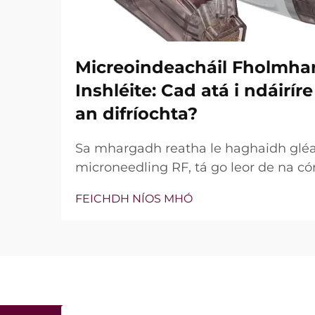
Micreoindeacháil Fholmha
Inshléite: Cad atá i ndáirí
an difríochta?
Sa mhargadh reatha le haghaidh glé
microneedling RF, tá go leor de na có
bhfuil teicneolaíocht vacuim agus goin
FEICHDH NÍOS MHÓ
níl an cheist fíor i ndáiríre an bhfuil 
nach bhfuil, ach conas a oibríonn siad
tréatmais chliniciúla...