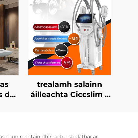
ras
trealamh salainn
s do
áilleachta Ciccslim 3
a, do
Tesla le 4 láimhseáil,
s, do
le stíomháil ualachraí
leictreamaignéadach
sáid
(EMS)
as chun rochtain dhíreach a sholáthar ar