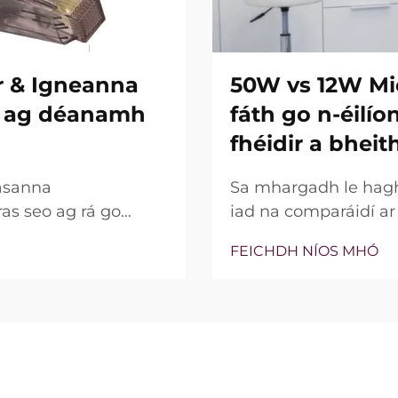
r & Igneanna
50W vs 12W Mi
re ag déanamh
fáth go n-éilí
fhéidir a bheit
asanna
Sa mhargadh le hagha
ras seo ag rá go
iad na comparáidí a
ní insilte acu. Áfach,
bparaiméadar sin, c
FEICHDH NÍOS MHÓ
na gnéithe seo ann nó
bhfocal mar phointe 
 go cruinn le linn na
thaobh cliniciúil de,
go leor, níl an cumhac