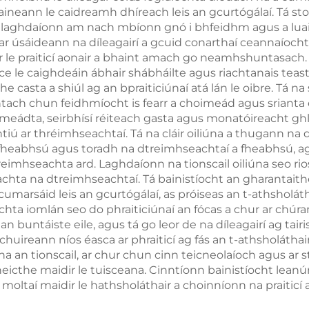
ineann le caidreamh dhíreach leis an gcurtógálaí. Tá stoc
iothaireacht, le
cliniciúil leanú
a a laghdaíonn am nach mbíonn gnó i bhfeidhm agus a luai
ghdú meáchan
gan teagmhá
mar úsáideann na díleagairí a gcuid conarthaí ceannaíoch
r le praiticí aonair a bhaint amach go neamhshuntasach. 
 le caighdeáin ábhair shábháilte agus riachtanais teast
 casta a shiúl ag an bpraiticiúnaí atá lán le oibre. Tá na 
htach chun feidhmíocht is fearr a choimeád agus srianta 
coimeádta, seirbhísí réiteach gasta agus monatóireacht gh
 ar thréimhseachtaí. Tá na cláir oiliúna a thugann na dí
eabhsú agus toradh na dtreimhseachtaí a fheabhsú, ag ta
treimhseachta ard. Laghdaíonn na tionscail oiliúna seo ri
chta na dtreimhseachtaí. Tá bainistíocht an gharantaithe
 cumarsáid leis an gcurtógálaí, as próiseas an t-athsholát
chta iomlán seo do phraiticiúnaí an fócas a chur ar chúr
 an buntáiste eile, agus tá go leor de na díleagairí ag tai
 chuireann níos éasca ar phraiticí ag fás an t-athsholát
 an tionscail, ar chur chun cinn teicneolaíoch agus ar s
heicthe maidir le tuisceana. Cinntíonn bainistíocht lean
s moltaí maidir le hathsholáthair a choinníonn na praiticí 