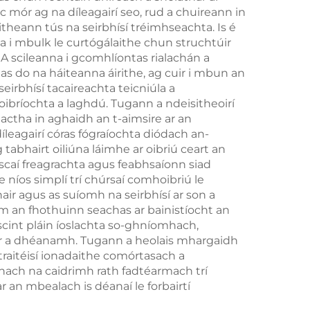
 mór ag na díleagairí seo, rud a chuireann in
nach
theann tús na seirbhísí tréimhseachta. Is é
il
ta i mbulk le curtógálaithe chun struchtúir
A scileanna i gcomhlíontas rialachán a
as do na háiteanna áirithe, ag cuir i mbun an
seirbhísí tacaireachta teicniúla a
oibríochta a laghdú. Tugann a ndeisitheoirí
lactha in aghaidh an t-aimsire ar an
leagairí córas fógraíochta diódach an-
bhairt oiliúna láimhe ar oibriú ceart an
oscaí freagrachta agus feabhsaíonn siad
 níos simplí trí chúrsaí comhoibriú le
hair agus as suíomh na seirbhísí ar son a
am an fhothuinn seachas ar bainistíocht an
riscint pláin íoslachta so-ghníomhach,
hair a dhéanamh. Tugann a heolais mhargaidh
traitéisí ionadaithe comórtasach a
únach na caidrimh rath fadtéarmach trí
ar an mbealach is déanaí le forbairtí