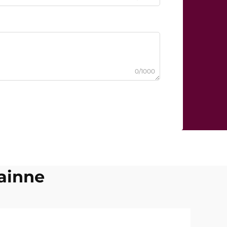
0/1000
hainne