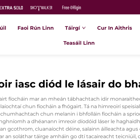
úil
Faoi Rún Linn
Táirgí
Cur In Aithris
Teasáil Linn
oir iasc diód le lásair do b
airt fíocháin mar an mheán tábhachtach idir monaraitheoi
laíochtaí chun fíocháin a fhógairt. Tá na himreoirí speisia
 chumhachtach chun melanin i bhfolláin fíocháin a sprioc
mhghníomh a dhéanann imreoir díodóid láser le haghaidh fó
an gcothrom, cluanaíocht déine, salainn áilleachta agus 
 an soláthar táirge amháin go dtí tacaireacht teicniúil, 