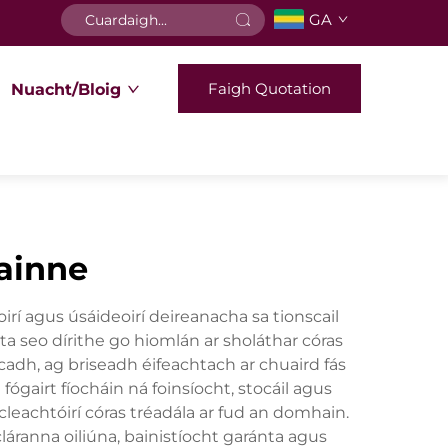
GA
Faigh Quotation
Nuacht/Bloig
hainne
rí agus úsáideoirí deireanacha sa tionscail
lta seo dírithe go hiomlán ar sholáthar córas
adh, ag briseadh éifeachtach ar chuaird fás
gairt fíocháin ná foinsíocht, stocáil agus
cleachtóirí córas tréadála ar fud an domhain.
cláranna oiliúna, bainistíocht garánta agus