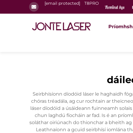
[email protected]
T8PRO
Príomhsh
dáile
Seirbhísíonn díodóid láser le haghaidh fóg
chóras tréadála, ag cur rochtain ar theicneo
láser díodóid a úsáideann fuinneamh solais
chun laghdú fíocháin ar fad. Is é an prío
soláthar oiriúnach do thionchar a bheith ag 
Leathnaíonn a gcuid seirbhísí iomlána thar