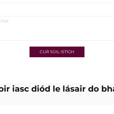
CUR SÚIL ISTIGH
oir iasc diód le lásair do b