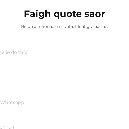
Faigh quote saor
Beidh ár n-ionadaí i contact leat go luaithe.