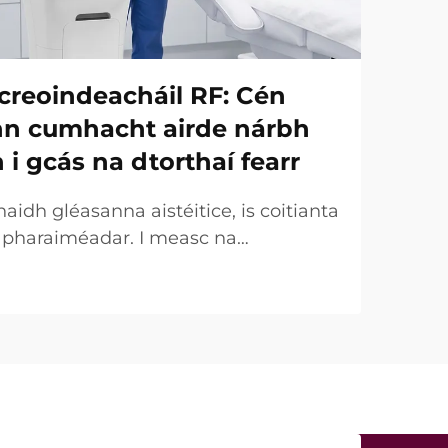
creoindeacháil RF: Cén
onn cumhacht airde nárbh
h i gcás na dtorthaí fearr
idh gléasanna aistéitice, is coitianta
r pharaiméadar. I measc na
uirtear an chumhacht (W) ar an
táirgeachta tábhachtach. Áfach, ó
 tá an fírinne an-éagsúla. I gcásanna
ht a dtugtar uirthi...