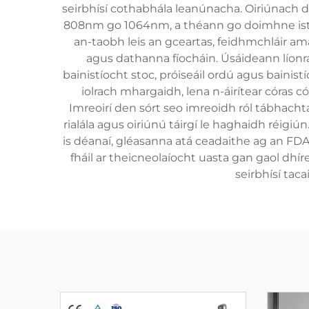
seirbhísí cothabhála leanúnacha. Oiriúnach d
808nm go 1064nm, a théann go doimhne istea
an-taobh leis an gceartas, feidhmchláir a
agus dathanna fíocháin. Úsáideann líonraí
bainistíocht stoc, próiseáil ordú agus bainist
iolrach mhargaidh, lena n-áirítear córas có
Imreoirí den sórt seo imreoidh ról tábhachta
rialála agus oiriúnú táirgí le haghaidh réigi
is déanaí, gléasanna atá ceadaithe ag an FDA
fháil ar theicneolaíocht uasta gan gaol dhí
seirbhísí tac