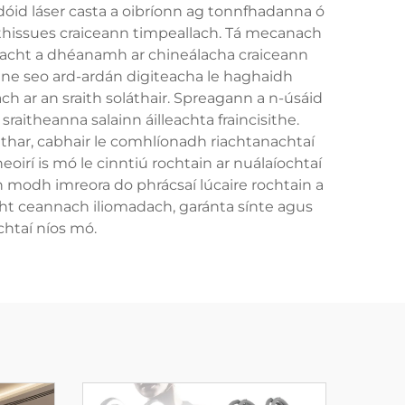
dóid láser casta a oibríonn ag tonnfhadanna ó
thissues craiceann timpeallach. Tá mecanach
úlacht a dhéanamh ar chineálacha craiceann
linne seo ard-ardán digiteacha le haghaidh
ach ar an sraith soláthair. Spreagann a n-úsáid
sraitheanna salainn áilleachta fraincisithe.
láthar, cabhair le comhlíonadh riachtanachtaí
oirí is mó le cinntiú rochtain ar nuálaíochtaí
n modh imreora do phrácsaí lúcaire rochtain a
acht ceannach iliomadach, garánta sínte agus
chtaí níos mó.