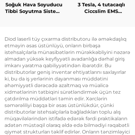
Soğuk Hava Soyuducu
3 Tesla, 4 tutacaqlı
Tibbi Soyutma Sistemi
Ciccslim EMS
Estetik Laser üçün
Kosmetik Salon
Ağrı Azaldılması,
Avadanlığı,
Epidermis Müdafiəsi,
Elektromaqnit Kasıtlı
Davamlı, Təmasdan
Stimulyasiya
Diod laserli tüy çıxarma distributoru ilə əməkdaşlıq
Azad Kliniki İstifadə
etməyin əsas üstünlüyü, onların birbaşa
üçün
istehsalçılarla münasibətlərin mürəkkəbliyini nəzərə
almadan yüksək keyfiyyətli avadanlığa dərhal giriş
imkanı yaratma qabiliyyətindən ibarətdir. Bu
distributorlar geniş inventar ehtiyatlarını saxlayırlar
ki, bu da iş yerlərinin dayanması müddətini
əhəmiyyətli dərəcədə azaltmaq və müalicə
xidmətlərinin tətbiqini sürətləndirmək üçün tez
çatdırılma müddətləri təmin edir. Xərclərin
səmərəliliyi başqa bir əsas üstünlükdür, çünki
distributorlar istehsalçılarla bağladıkları toplu alış
müqavilələrindən istifadə edərək fərdi praktikaların
adətən müstəqil olaraq əldə edə bilmədiyi rəqabətli
qiymət strukturları təklif edirlər. Onların tənzimləyici