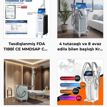
Təsdiqlənmiş FDA
4 tutacaqlı və 8 əvəz
TIBBİ CE MMDSAP CO2
edilə bilən başlıqlı Krio
Fraksional Laser
Zəiflətmə, 360 dərəcə
Maşını
soyutma texnologiyası
ilə krioterapiya, çəki
itirmə kosmetik maşın