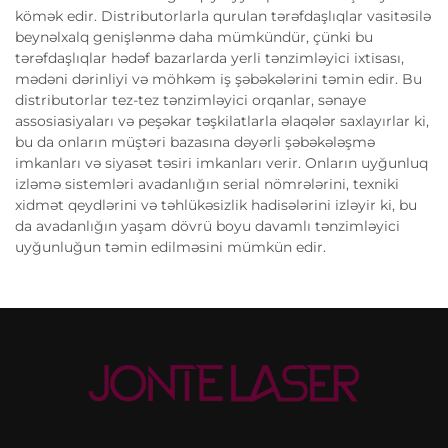
kömək edir. Distributorlarla qurulan tərəfdaşlıqlar vasitəsilə
beynəlxalq genişlənmə daha mümkündür, çünki bu
tərəfdaşlıqlar hədəf bazarlarda yerli tənzimləyici ixtisası,
mədəni dərinliyi və möhkəm iş şəbəkələrini təmin edir. Bu
distributorlar tez-tez tənzimləyici orqanlar, sənaye
assosiasiyaları və peşəkar təşkilatlarla əlaqələr saxlayırlar ki,
bu da onların müştəri bazasına dəyərli şəbəkələşmə
imkanları və siyasət təsiri imkanları verir. Onların uyğunluq
izləmə sistemləri avadanlığın serial nömrələrini, texniki
xidmət qeydlərini və təhlükəsizlik hadisələrini izləyir ki, bu
da avadanlığın yaşam dövrü boyu davamlı tənzimləyici
uyğunluğun təmin edilməsini mümkün edir.