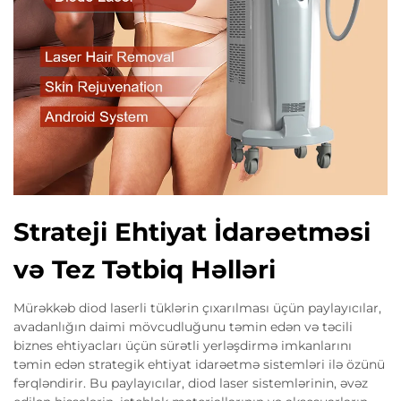
Strateji Ehtiyat İdarəetməsi
və Tez Tətbiq Həlləri
Mürəkkəb diod laserli tüklərin çıxarılması üçün paylayıcılar,
avadanlığın daimi mövcudluğunu təmin edən və təcili
biznes ehtiyacları üçün sürətli yerləşdirmə imkanlarını
təmin edən strategik ehtiyat idarəetmə sistemləri ilə özünü
fərqləndirir. Bu paylayıcılar, diod laser sistemlərinin, əvəz