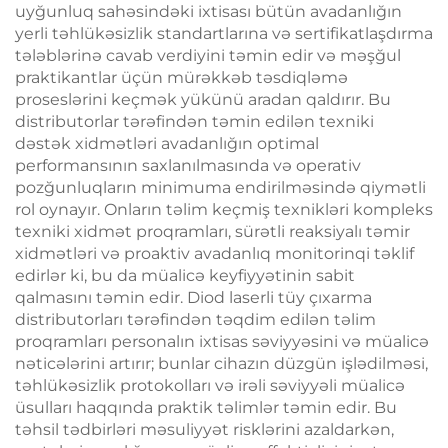
uyğunluq sahəsindəki ixtisası bütün avadanlığın
yerli təhlükəsizlik standartlarına və sertifikatlaşdırma
tələblərinə cavab verdiyini təmin edir və məşğul
praktikantlar üçün mürəkkəb təsdiqləmə
proseslərini keçmək yükünü aradan qaldırır. Bu
distributorlar tərəfindən təmin edilən texniki
dəstək xidmətləri avadanlığın optimal
performansının saxlanılmasında və operativ
pozğunluqların minimuma endirilməsində qiymətli
rol oynayır. Onların təlim keçmiş texnikləri kompleks
texniki xidmət proqramları, sürətli reaksiyalı təmir
xidmətləri və proaktiv avadanlıq monitorinqi təklif
edirlər ki, bu da müalicə keyfiyyətinin sabit
qalmasını təmin edir. Diod laserli tüy çıxarma
distributorları tərəfindən təqdim edilən təlim
proqramları personalın ixtisas səviyyəsini və müalicə
nəticələrini artırır; bunlar cihazın düzgün işlədilməsi,
təhlükəsizlik protokolları və irəli səviyyəli müalicə
üsulları haqqında praktik təlimlər təmin edir. Bu
təhsil tədbirləri məsuliyyət risklərini azaldarkən,