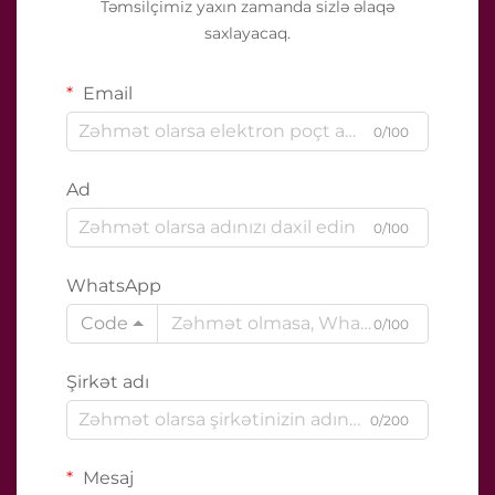
Təmsilçimiz yaxın zamanda sizlə əlaqə
saxlayacaq.
Email
0/100
Ad
0/100
WhatsApp
Code
0/100
Şirkət adı
0/200
Mesaj