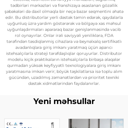
tədbirləri mərkəzləri və franshizaya əsaslanan gözəllik
şəbəkələri də daxil olmaqla bir neçə bazar seqmentini əhatə
edir. Bu distributorlar yerli dəstək təmin edərək, qaydalarla
uyğunluq üzrə yardım göstərərək və bölgəyə xas məhsul
uyğunlaşdırmaları apararaq bazar genişlənməsində vacib
rol oynayırlar. Onlar irəli səviyyəli yeniliklərə, FDA
tərəfindən təsdiqlənmiş cihazlara və beynəlxalq sertifikatlı
avadanlıqlara giriş imkanı yaratmaq üçün aparıcı
istehsalçılarla strateji tərəfdaşlıqlar qoruyurlar. Distributor
modelu kiçik praktikaların istehsalçılarla birbaşa əlaqələr
qurmadan yüksək keyfiyyətli texnologiyalara giriş imkanı
yaratmasına imkan verir; böyük təşkilatlarsa isə toplu alım
gücündən, uzadılmış zəmanətlərdən və prioritet texniki
dəstək xidmətlərindən faydalanırlar.
Yeni məhsullar