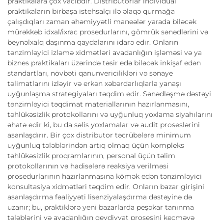
praktikalara çox vacibdir. Distributorlar individual
praktikaların birbaşa istehsalçı ilə əlaqə qurmağa
çalışdıqları zaman əhəmiyyətli maneələr yarada biləcək
mürəkkəb idxal/ixrac prosedurlarını, gömrük sənədlərini və
beynəlxalq daşınma qaydalarını idarə edir. Onların
tənzimləyici izləmə xidmətləri avadanlığın işləməsi və ya
biznes praktikaları üzərində təsir edə biləcək inkişaf edən
standartları, növbəti qanunvericilikləri və sənaye
təlimatlarını izləyir və erkən xəbərdarlıqlarla yanaşı
uyğunlaşma strategiyaları təqdim edir. Sənədləşmə dəstəyi
tənzimləyici təqdimat materiallarının hazırlanmasını,
təhlükəsizlik protokollarını və uyğunluq yoxlama siyahılarını
əhatə edir ki, bu da səlis yoxlamalar və audit proseslərini
asanlaşdırır. Bir çox distributor təcrübələrə minimum
uyğunluq tələblərindən artıq olmaq üçün kompleks
təhlükəsizlik proqramlarının, personal üçün təlim
protokollarının və hadisələrə reaksiya verilməsi
prosedurlarının hazırlanmasına kömək edən tənzimləyici
konsultasiya xidmətləri təqdim edir. Onların bazar girişini
asanlaşdırma fəaliyyəti lisenziyalaşdırma dəstəyinə də
uzanır; bu, praktiklərə yeni bazarlarda peşəkar tanınma
tələblərini və avadanlığın qeydiyyat prosesini keçməyə