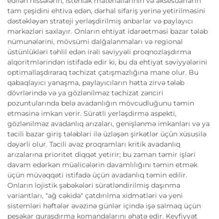
edilən hissələrin, istehlak materiallarının və aksesuarların
tam çeşidini ehtiva edən, dərhal sifariş yerinə yetirilməsini
dəstəkləyən strateji yerləşdirilmiş anbarlar və paylayıcı
mərkəzləri saxlayır. Onların ehtiyat idarəetməsi bazar tələb
nümunələrini, mövsümi dalğalanmaları və regional
üstünlükləri təhlil edən irəli səviyyəli proqnozlaşdırma
alqoritmlərindən istifadə edir ki, bu da ehtiyat səviyyələrini
optimallaşdıraraq təchizat çatışmazlığına mane olur. Bu
qabaqlayıcı yanaşma, paylayıcıların hətta zirvə tələb
dövrlərində və ya gözlənilməz təchizat zənciri
pozuntularında belə avadanlığın mövcudluğunu təmin
etməsinə imkan verir. Sürətli yerləşdirmə aspekti,
gözlənilməz avadanlıq arızaları, genişlənmə imkanları və ya
təcili bazar giriş tələbləri ilə üzləşən şirkətlər üçün xüsusilə
dəyərli olur. Təcili əvəz proqramları kritik avadanlıq
arızalarına prioritet diqqət yetirir; bu zaman təmir işləri
davam edərkən müalicələrin davamlılığını təmin etmək
üçün müvəqqəti istifadə üçün avadanlıq təmin edilir.
Onların lojistik şəbəkələri sürətləndirilmiş daşınma
variantları, "ağ cəkidə" çatdırılma xidmətləri və yeni
sistemləri həftələr əvəzinə günlər içində işə salmaq üçün
peşəkar quraşdırma komandalarını əhatə edir. Keyfiyyət