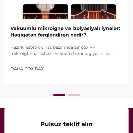
Vakuumlu mikroigne və izolyasiyalı iynələr:
Həqiqətən fərqləndirən nədir?
Hazırkı estetik cihaz bazarında bir çox RF
mikroigləmə sistemi vakuum texnologiyasını və
izolyasiyalı iynələri özündə birləşdirir. Lakin həqiqi
sual yalnız bu xüsusiyyətlərin mövcud olub-olmaması
DAHA ÇOX BAX
deyil, onların klinik müalicə zamanı necə dəqiq işlədiyi
ilə bağlıdır...
Pulsuz təklif alın