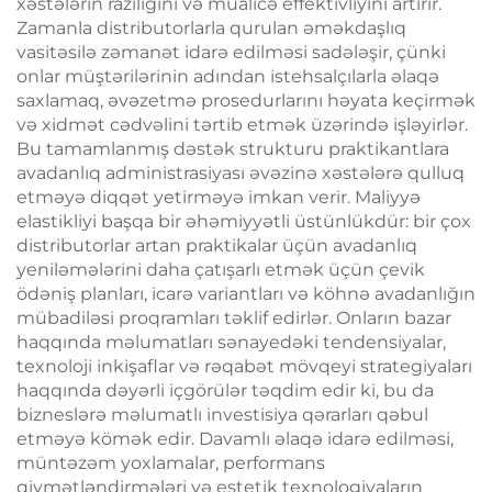
xəstələrin razılığını və müalicə effektivliyini artırır.
Zamanla distributorlarla qurulan əməkdaşlıq
vasitəsilə zəmanət idarə edilməsi sadələşir, çünki
onlar müştərilərinin adından istehsalçılarla əlaqə
saxlamaq, əvəzetmə prosedurlarını həyata keçirmək
və xidmət cədvəlini tərtib etmək üzərində işləyirlər.
Bu tamamlanmış dəstək strukturu praktikantlara
avadanlıq administrasiyası əvəzinə xəstələrə qulluq
etməyə diqqət yetirməyə imkan verir. Maliyyə
elastikliyi başqa bir əhəmiyyətli üstünlükdür: bir çox
distributorlar artan praktikalar üçün avadanlıq
yeniləmələrini daha çatışarlı etmək üçün çevik
ödəniş planları, icarə variantları və köhnə avadanlığın
mübadiləsi proqramları təklif edirlər. Onların bazar
haqqında məlumatları sənayedəki tendensiyalar,
texnoloji inkişaflar və rəqabət mövqeyi strategiyaları
haqqında dəyərli içgörülər təqdim edir ki, bu da
bizneslərə məlumatlı investisiya qərarları qəbul
etməyə kömək edir. Davamlı əlaqə idarə edilməsi,
müntəzəm yoxlamalar, performans
qiymətləndirmələri və estetik texnologiyaların