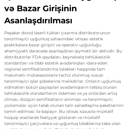
və Bazar Girişinin
Asanlaşdırılması
Peşəkar diood laserli tükləri çıxarma distributorunun
tənzimləyici uyğunluq sahəsindəki ixtisası estetik
praktikalara bazar girişini və operativ uyğunluğu
əhəmiyyətli dərəcədə asanlaşdıran qiymətli bir aktivdir. Bu
distributorlar FDA qaydaları, beynəlxalq təhlükəsizlik
standartları və tibbi estetik avadanlıqları idarə edən
regional sertifikatlandırma tələbləri haqqında tam
məlumatlı mütəxəssislərlə təchiz olunmuş xüsusi
tənzimləyici işlər şöbələrinə malikdirlər. Onların uyğunluq
xidmətləri bütün paylaşılan avadanlıqların tətbiq olunan
təhlükəsizlik standartlarını ödəməsi və ya onlardan artıq
olması, düzgün sertifikatların alınması və tənzimləyici
yoxlamalar üçün tələb olunan tam sənədləşmə paketlərinin
təmin edilməsi ilə başlayır. Bu ixtisas xüsusilə müxtəlif
hüquqi ərazilərdə fəaliyyət göstərən və müxtəlif
tənzimləyici çərçivələrə və uyğunluq tələblərinə tabe olan