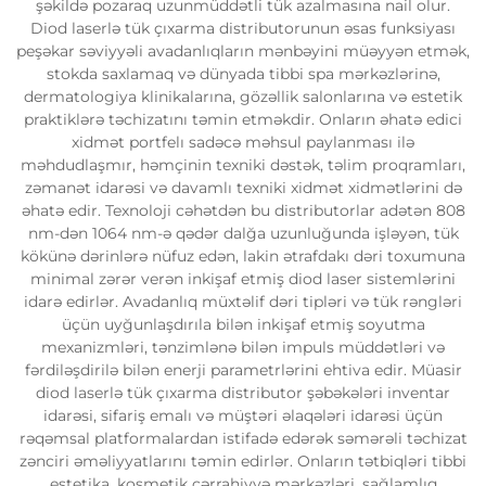
şəkildə pozaraq uzunmüddətli tük azalmasına nail olur.
Diod laserlə tük çıxarma distributorunun əsas funksiyası
peşəkar səviyyəli avadanlıqların mənbəyini müəyyən etmək,
stokda saxlamaq və dünyada tibbi spa mərkəzlərinə,
dermatologiya klinikalarına, gözəllik salonlarına və estetik
praktiklərə təchizatını təmin etməkdir. Onların əhatə edici
xidmət portfelı sadəcə məhsul paylanması ilə
məhdudlaşmır, həmçinin texniki dəstək, təlim proqramları,
zəmanət idarəsi və davamlı texniki xidmət xidmətlərini də
əhatə edir. Texnoloji cəhətdən bu distributorlar adətən 808
nm-dən 1064 nm-ə qədər dalğa uzunluğunda işləyən, tük
kökünə dərinlərə nüfuz edən, lakin ətrafdakı dəri toxumuna
minimal zərər verən inkişaf etmiş diod laser sistemlərini
idarə edirlər. Avadanlıq müxtəlif dəri tipləri və tük rəngləri
üçün uyğunlaşdırıla bilən inkişaf etmiş soyutma
mexanizmləri, tənzimlənə bilən impuls müddətləri və
fərdiləşdirilə bilən enerji parametrlərini ehtiva edir. Müasir
diod laserlə tük çıxarma distributor şəbəkələri inventar
idarəsi, sifariş emalı və müştəri əlaqələri idarəsi üçün
rəqəmsal platformalardan istifadə edərək səmərəli təchizat
zənciri əməliyyatlarını təmin edirlər. Onların tətbiqləri tibbi
estetika, kosmetik cərrahiyyə mərkəzləri, sağlamlıq