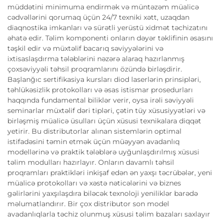
müddətini minimuma endirmək və müntəzəm müalicə
cədvəllərini qorumaq üçün 24/7 texniki xətt, uzaqdan
diaqnostika imkanları və sürətli yerüstü xidmət təchizatını
əhatə edir. Təlim komponenti onların dəyər təklifinin əsasını
təşkil edir və müxtəlif bacarıq səviyyələrini və
ixtisaslaşdırma tələblərini nəzərə alaraq hazırlanmış
çoxsəviyyəli təhsil proqramlarını özündə birləşdirir.
Başlanğıc sertifikasiya kursları diod laserlərin prinsipləri,
təhlükəsizlik protokolları və əsas istismar prosedurları
haqqında fundamental biliklər verir, oysa irəli səviyyəli
seminarlar müxtəlif dəri tipləri, çətin tüy xüsusiyyətləri və
birləşmiş müalicə üsulları üçün xüsusi texnikalara diqqət
yetirir. Bu distributorlar alınan sistemlərin optimal
istifadəsini təmin etmək üçün müəyyən avadanlıq
modellərinə və praktik tələblərə uyğunlaşdırılmış xüsusi
təlim modulları hazırlayır. Onların davamlı təhsil
proqramları praktikləri inkişaf edən ən yaxşı təcrübələr, yeni
müalicə protokolları və xəstə nəticələrini və biznes
gəlirlərini yaxşılaşdıra biləcək texnoloji yeniliklər barədə
məlumatlandırır. Bir çox distributor son model
avadanlıqlarla təchiz olunmuş xüsusi təlim bazaları saxlayır