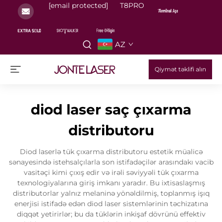
[email protected]
T8PRO
AZ
Qiymət təklifi alın
diod laser saç çıxarma
distributoru
Diod laserlə tük çıxarma distributoru estetik müalicə
sənayesində istehsalçılarla son istifadəçilər arasındakı vacib
vasitəçi kimi çıxış edir və irəli səviyyəli tük çıxarma
texnologiyalarına giriş imkanı yaradır. Bu ixtisaslaşmış
distributorlar yalnız melaninə yönəldilmiş, toplanmış işıq
enerjisi istifadə edən diod laser sistemlərinin təchizatına
diqqət yetirirlər; bu da tüklərin inkişaf dövrünü effektiv