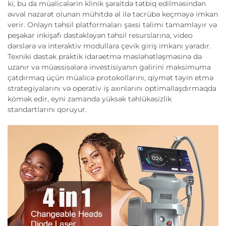
ki, bu da müalicələrin klinik şəraitdə tətbiq edilməsindən
əvvəl nəzarət olunan mühitdə əl ilə təcrübə keçməyə imkan
verir. Onlayn təhsil platformaları şəxsi təlimi tamamlayır və
peşəkar inkişafı dəstəkləyən təhsil resurslarına, video
dərslərə və interaktiv modullara çevik giriş imkanı yaradır.
Texniki dəstək praktik idarəetmə məsləhətləşməsinə də
uzanır və müəssisələrə investisiyanın gəlirini maksimuma
çatdırmaq üçün müalicə protokollarını, qiymət təyin etmə
strategiyalarını və operativ iş axınlarını optimallaşdırmaqda
kömək edir, eyni zamanda yüksək təhlükəsizlik
standartlarını qoruyur.