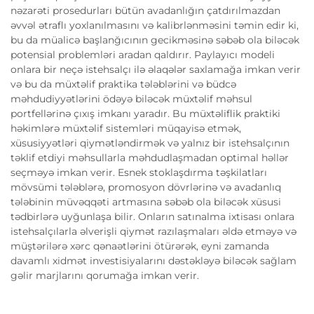
nəzarəti prosedurları bütün avadanlığın çatdırılmazdan
əvvəl ətraflı yoxlanılmasını və kalibrlənməsini təmin edir ki,
bu da müalicə başlanğıcının gecikməsinə səbəb ola biləcək
potensial problemləri aradan qaldırır. Paylayıcı modeli
onlara bir neçə istehsalçı ilə əlaqələr saxlamağa imkan verir
və bu da müxtəlif praktika tələblərini və büdcə
məhdudiyyətlərini ödəyə biləcək müxtəlif məhsul
portfellərinə çıxış imkanı yaradır. Bu müxtəliflik praktiki
həkimlərə müxtəlif sistemləri müqayisə etmək,
xüsusiyyətləri qiymətləndirmək və yalnız bir istehsalçının
təklif etdiyi məhsullarla məhdudlaşmadan optimal həllər
seçməyə imkan verir. Esnek stoklaşdırma təşkilatları
mövsümi tələblərə, promosyon dövrlərinə və avadanlıq
tələbinin müvəqqəti artmasına səbəb ola biləcək xüsusi
tədbirlərə uyğunlaşa bilir. Onların satınalma ixtisası onlara
istehsalçılarla əlverişli qiymət razılaşmaları əldə etməyə və
müştərilərə xərc qənaətlərini ötürərək, eyni zamanda
davamlı xidmət investisiyalarını dəstəkləyə biləcək sağlam
gəlir marjlarını qorumağa imkan verir.