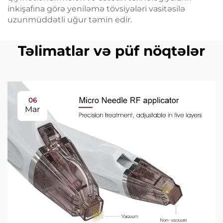
inkişafına görə yeniləmə tövsiyələri vasitəsilə
uzunmüddətli uğur təmin edir.
Təlimatlar və püf nöqtələr
06
Mar