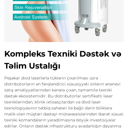
Kompleks Texniki Dəstək və
Təlim Ustalığı
Peşəkar diod laserlərlə tüklərin çıxarılması üzrə
distributorların ən fərqləndirici xüsusiyyəti onların ənənəvi
satış əməliyyatlarından kənara çıxan, tamamilə texniki
dəstək ekosistemidir. Bu distributorlar sertifikatlı laser
texniklərindən, klinik ixtisasçılardan və diod laser
texnologiyasının tətbiq sahələri ilə bağlı dərin biliklərə
malik olan müştəri dəstəyi mütəxəssislərindən ibarət xüsusi
texniki komandaların yaradılmasına böyük investisiyalar
edirlər. Onların dəstək infrastrukturu avadanlığın dayanma