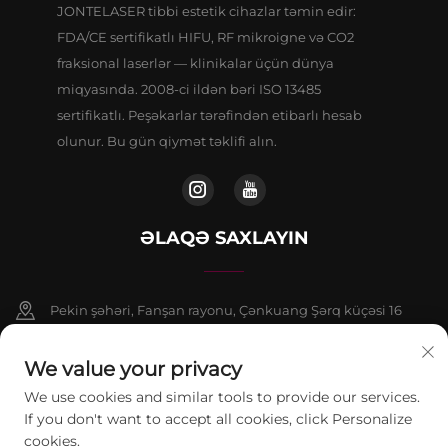
JONTELASER tibbi estetik cihazlar təmin edir:
FDA/CE sertifikatlı HIFU, RF mikroigne və CO2
fraksional laserlər — klinikalar üçün dünya
miqyasında. 2008-ci ildən bəri ISO 13485
sertifikatlı. Peşəkarlar tərəfindən etibarlı hesab
olunur. Bu gün qiymət təklifi alın.
ƏLAQƏ SAXLAYIN
Pekin şəhəri, Fanşan rayonu, Çənkuang Şərq küçəsi 16
saylı binanın 9 nömrəli binasının 802-ci otağı
We value your privacy
+86-13911459627
We use cookies and similar tools to provide our services.
If you don't want to accept all cookies, click Personalize
[email protected]
cookies.