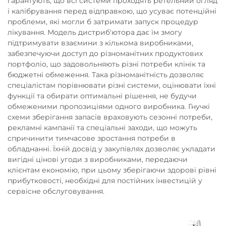
гарантують, що всі системи проходять ретельний огляд
і калібрування перед відправкою, що усуває потенційні
проблеми, які могли б затримати запуск процедур
лікування. Модель дистриб'ютора дає їм змогу
підтримувати взаємини з кількома виробниками,
забезпечуючи доступ до різноманітних продуктових
портфоліо, що задовольняють різні потреби клінік та
бюджетні обмеження. Така різноманітність дозволяє
спеціалістам порівнювати різні системи, оцінювати їхні
функції та обирати оптимальні рішення, не будучи
обмеженими пропозиціями одного виробника. Гнучкі
схеми зберігання запасів враховують сезонні потреби,
рекламні кампанії та спеціальні заходи, що можуть
спричинити тимчасове зростання потреби в
обладнанні. Їхній досвід у закупівлях дозволяє укладати
вигідні цінові угоди з виробниками, передаючи
клієнтам економію, при цьому зберігаючи здорові рівні
прибутковості, необхідні для постійних інвестицій у
сервісне обслуговування.