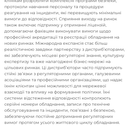
клінікам розробляти комплексні програми безпеки,
протоколи навчання персоналу та процедури
реагування на інциденти, які перевищують мінімальні
вимоги до відповідності. Сприяння виходу на ринок
також включає підтримку у отриманні ліцензій,
допомагаючи фахівцям виконувати вимоги щодо
професійної акредитації та реєстрації обладнання на
нових ринках. Міжнародна експансія стає більш
реалістичною завдяки партнерству з дистриб’юторами,
які забезпечують місцеві регуляторні знання, культурну
експертизу та вже налагоджені бізнес-мережі на
цільових ринках. Ці дистриб’ютори часто підтримують
стійкі зв’язки з регуляторними органами, галузевими
асоціаціями та професійними організаціями, що надає
їхнім клієнтам цінні можливості для мережевої
взаємодії та впливу на формування політики. Їхні
системи відстеження відповідності контролюють
серійні номери обладнання, записи про технічне
обслуговування та інциденти, пов’язані з безпекою,
забезпечуючи постійне дотримання регуляторних
вимог протягом усього життєвого циклу обладнання.