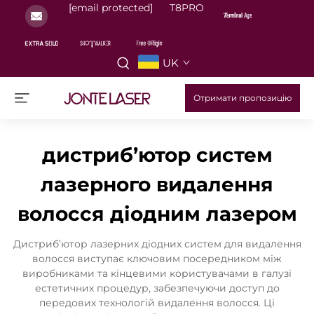
[email protected]
T8PRO
UK
Отримати пропозицію
дистриб’ютор систем
лазерного видалення
волосся діодним лазером
Дистриб’ютор лазерних діодних систем для видалення
волосся виступає ключовим посередником між
виробниками та кінцевими користувачами в галузі
естетичних процедур, забезпечуючи доступ до
передових технологій видалення волосся. Ці