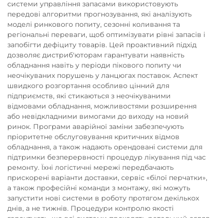
системи управління запасами використовують
передові алгоритми прогнозування, які аналізують
моделі ринкового попиту, сезонні коливання та
регіональні переваги, щоб оптимізувати рівні запасів і
запобігти дефіциту товарів. Цей проактивний підхід
дозволяє дистриб'юторам гарантувати наявність
обладнання навіть у періоди пікового попиту чи
неочікуваних порушень у ланцюгах поставок. Аспект
швидкого розгортання особливо цінний для
підприємств, які стикаються з неочікуваними
відмовами обладнання, можливостями розширення
або невідкладними вимогами до виходу на новий
ринок. Програми аварійної заміни забезпечують
пріоритетне обслуговування критичних відмов
обладнання, а також надають орендовані системи для
підтримки безперервності процедур лікування під час
ремонту. Їхні логістичні мережі передбачають
прискорені варіанти доставки, сервіс «білої перчатки»,
а також професійні команди з монтажу, які можуть
запустити нові системи в роботу протягом декількох
днів, а не тижнів. Процедури контролю якості