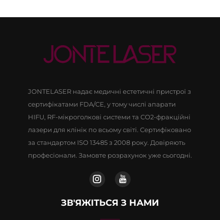
JONTELASER надає медичні естетичні пристрої з
сертифікатами FDA/CE, у тому числі апарати
HIFU, RF-мікроголкові системи та CO2-фракційні
лазери для клінік по всьому світі. Сертифіковано
за стандартом ISO 13485 з 2008 року. Довіряють
професіонали. Замовте розрахунок уже сьогодні.
ЗВ'ЯЖІТЬСЯ З НАМИ