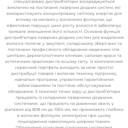
спеціалізовані дистриб’ютори зосереджуються
виключно на постачанні лазерних діодних систем, які
використовують концентровану світлову енергію для
впливу на меланін у волосяних фолікулах, що
ефективно порушує цикл росту волосся й забезпечує
тривале зменшення його кількості. Основна функція
дистриб’ютора лазерних діодних систем для видалення
волосся полягає у закупівлі, складському зберіганні та
постачанні професійного обладнання медичним спа-
центрам, дерматологічним клінікам, салонам краси та
естетичним практикам по всьому світу. Їх комплексний
сервісний портфель виходить за межі простої
дистрибуції товарів і включає технічну підтримку,
навчальні програми, управління гарантійними
зобов’язаннями та постійне обслуговування
обладнання. З технічної точки зору ці дистриб’ютори
працюють із складними лазерними діодними
системами, що працюють на довжинах хвиль у
діапазоні від 808 нм до 1064 нм, які проникають глибоко
в волосяні фолікули, мінімізуючи при цьому
пошкодження навколишніх шкірних тканин.
Обладнання оснащене сучасними системами