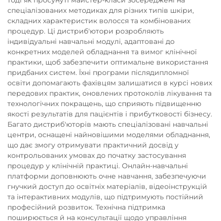
спеціалізованих методиках для різних типів шкіри,
складних характеристик волосся та комбінованих
процедур. Ці дистриб'ютори розробляють
індивідуальні навчальні модулі, адаптовані до
конкретних моделей обладнання та вимог клінічної
практики, щоб забезпечити оптимальне використання
придбаних систем. Їхні програми післядипломної
освіти допомагають фахівцям залишатися в курсі нових
передових практик, оновлених протоколів лікування та
технологічних покращень, що сприяють підвищенню
якості результатів для пацієнтів і прибутковості бізнесу.
Багато дистриб'юторів мають спеціалізовані навчальні
центри, оснащені найновішими моделями обладнання,
що дає змогу отримувати практичний досвід у
контрольованих умовах до початку застосування
процедур у клінічній практиці. Онлайн-навчальні
платформи доповнюють очне навчання, забезпечуючи
гнучкий доступ до освітніх матеріалів, відеоінструкцій
та інтерактивних модулів, що підтримують постійний
професійний розвиток. Технічна підтримка
поширюється й на консультації щодо управління