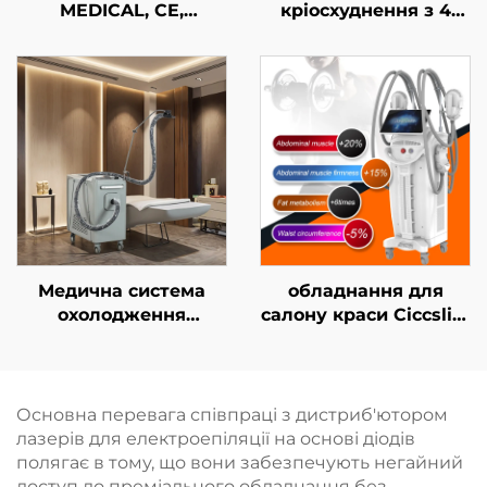
MEDICAL, CE,
кріосхуднення з 4
MMDSAP апарат із
ручками та 8
фракційним лазером
змінними насадками,
CO₂
технологія
охолодження на 360°,
кріотерапія для
зниження ваги та
косметичних
процедур
Медична система
обладнання для
охолодження
салону краси Ciccslim
холодним повітрям
з електромагнітною
для естетичних
стимуляцією м’язів
лазерів, знеболення
(EMS), 3 Тесла, 4
та епідермального
ручки
Основна перевага співпраці з дистриб'ютором
захисту, безперервне
лазерів для електроепіляції на основі діодів
безконтактне
полягає в тому, що вони забезпечують негайний
використання в
доступ до преміального обладнання без