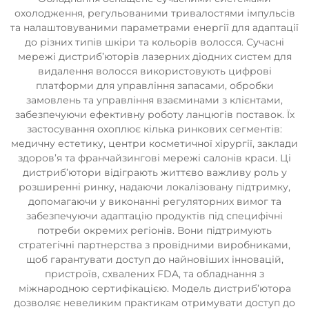
охолодження, регульованими тривалостями імпульсів
та налаштовуваними параметрами енергії для адаптації
до різних типів шкіри та кольорів волосся. Сучасні
мережі дистриб’юторів лазерних діодних систем для
видалення волосся використовують цифрові
платформи для управління запасами, обробки
замовлень та управління взаєминами з клієнтами,
забезпечуючи ефективну роботу ланцюгів поставок. Їх
застосування охоплює кілька ринкових сегментів:
медичну естетику, центри косметичної хірургії, заклади
здоров’я та франчайзингові мережі салонів краси. Ці
дистриб’ютори відіграють життєво важливу роль у
розширенні ринку, надаючи локалізовану підтримку,
допомагаючи у виконанні регуляторних вимог та
забезпечуючи адаптацію продуктів під специфічні
потреби окремих регіонів. Вони підтримують
стратегічні партнерства з провідними виробниками,
щоб гарантувати доступ до найновіших інновацій,
пристроїв, схвалених FDA, та обладнання з
міжнародною сертифікацією. Модель дистриб’ютора
дозволяє невеликим практикам отримувати доступ до