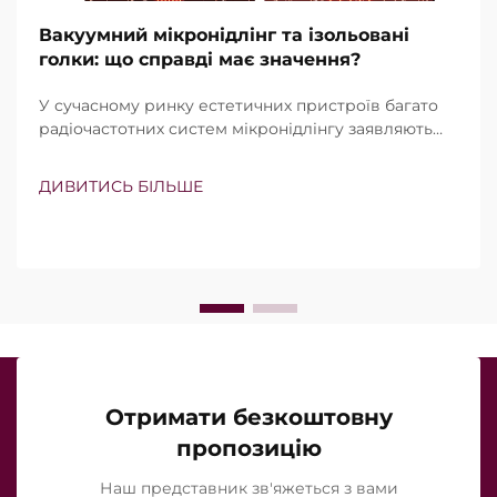
Вакуумний мікронідлінг та ізольовані
голки: що справді має значення?
У сучасному ринку естетичних пристроїв багато
радіочастотних систем мікронідлінгу заявляють
про наявність вакуумної технології та ізольованих
голок. Проте справжнє питання полягає не просто
ДИВИТИСЬ БІЛЬШЕ
в тому, чи існують ці функції, а в тому, наскільки
точно вони працюють під час клінічного
лікування…
Отримати безкоштовну
пропозицію
Наш представник зв'яжеться з вами