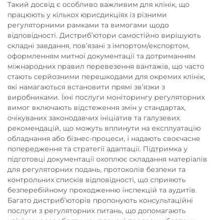
Такий досвід є особливо важливим для клінік, що
працюють у кількох юрисдикціях із різними
регуляторними рамками та вимогами щодо
відповідності. Дистриб’ютори самостійно вирішують
складні завдання, пов’язані з імпортом/експортом,
оформленням митної документації та дотриманням
міжнародних правил перевезення вантажів, що часто
стають серйозними перешкодами для окремих клінік,
які намагаються встановити прямі зв’язки з
виробниками. Їхні послуги моніторингу регуляторних
вимог включають відстеження змін у стандартах,
очікуваних законодавчих ініціатив та галузевих
рекомендацій, що можуть вплинути на експлуатацію
обладнання або бізнес-процеси, і надають своєчасне
попередження та стратегії адаптації. Підтримка у
підготовці документації охоплює складання матеріалів
для регуляторних подань, протоколів безпеки та
контрольних списків відповідності, що сприяють
безперебійному проходженню інспекцій та аудитів.
Багато дистриб’юторів пропонують консультаційні
послуги з регуляторних питань, що допомагають