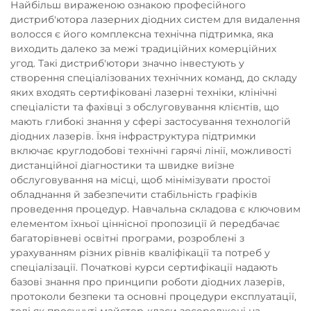
Найбільш вираженою ознакою професійного
дистриб'ютора лазерних діодних систем для видалення
волосся є його комплексна технічна підтримка, яка
виходить далеко за межі традиційних комерційних
угод. Такі дистриб'ютори значно інвестують у
створення спеціалізованих технічних команд, до складу
яких входять сертифіковані лазерні техніки, клінічні
спеціалісти та фахівці з обслуговування клієнтів, що
мають глибокі знання у сфері застосування технологій
діодних лазерів. Їхня інфраструктура підтримки
включає круглодобові технічні гарячі лінії, можливості
дистанційної діагностики та швидке виїзне
обслуговування на місці, щоб мінімізувати простої
обладнання й забезпечити стабільність графіків
проведення процедур. Навчальна складова є ключовим
елементом їхньої ціннісної пропозиції й передбачає
багаторівневі освітні програми, розроблені з
урахуванням різних рівнів кваліфікації та потреб у
спеціалізації. Початкові курси сертифікації надають
базові знання про принципи роботи діодних лазерів,
протоколи безпеки та основні процедури експлуатації,
тоді як просунуті майстер-класи зосереджені на