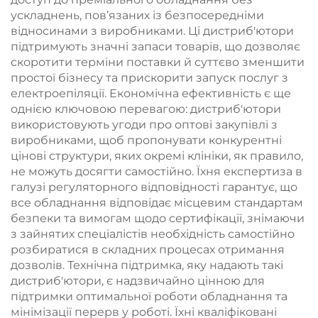
клініці
ускладнень, пов’язаних із безпосередніми
відносинами з виробниками. Ці дистриб'ютори
підтримують значні запаси товарів, що дозволяє
скоротити терміни поставки й суттєво зменшити
простої бізнесу та прискорити запуск послуг з
електроепіляції. Економічна ефективність є ще
однією ключовою перевагою: дистриб'ютори
використовують угоди про оптові закупівлі з
виробниками, щоб пропонувати конкурентні
цінові структури, яких окремі клініки, як правило,
не можуть досягти самостійно. Їхня експертиза в
галузі регуляторного відповідності гарантує, що
все обладнання відповідає місцевим стандартам
безпеки та вимогам щодо сертифікації, знімаючи
з зайнятих спеціалістів необхідність самостійно
розбиратися в складних процесах отримання
дозволів. Технічна підтримка, яку надають такі
дистриб'ютори, є надзвичайно цінною для
підтримки оптимальної роботи обладнання та
мінімізації перерв у роботі. Їхні кваліфіковані