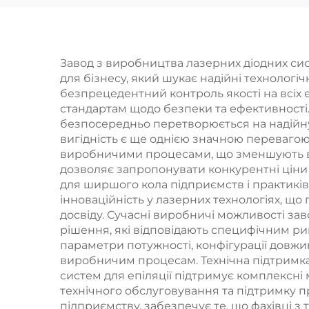
фракційним
вид
лазером CO₂
т
Завод з виробництва лазерних діодних си
для бізнесу, який шукає надійні технологіч
безпрецедентний контроль якості на всіх
н
стандартам щодо безпеки та ефективності
пот
безпосередньо перетворюється на надійну я
вигідність є ще однією значною перевагою
12
виробничими процесами, що зменшують вит
30
дозволяє запропонувати конкурентні ціни
для ширшого кола підприємств і практикі
лаз
інноваційність у лазерних технологіях, щ
хви
досвіду. Сучасні виробничі можливості зав
рішення, які відповідають специфічним ри
нм, 
параметри потужності, конфігурації довжи
виробничим процесам. Технічна підтримка
систем для епіляції підтримує комплексні 
технічного обслуговування та підтримку 
підприємству, забезпечує те, що фахівці 