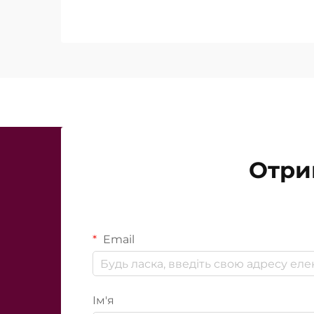
існують ці функції, а в тому, наскіл
працюють під час клінічного лікува
Отри
Email
Ім'я