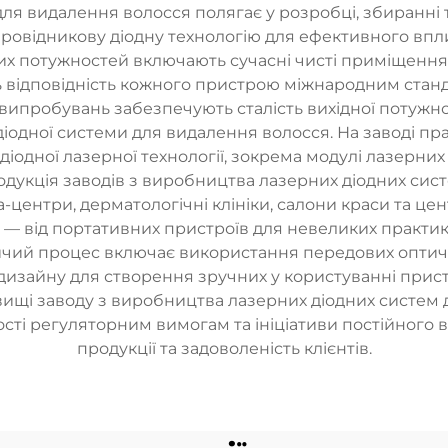
ля видалення волосся полягає у розробці, збиранні т
провідникову діодну технологію для ефективного впли
х потужностей включають сучасні чисті приміщення, 
ь відповідність кожного пристрою міжнародним станд
ипробувань забезпечують сталість вихідної потужнос
іодної системи для видалення волосся. На заводі пра
діодної лазерної технології, зокрема модулі лазерних
одукція заводів з виробництва лазерних діодних сис
-центри, дерматологічні клініки, салони краси та цент
 — від портативних пристроїв для невеликих практи
чий процес включає використання передових оптичн
дизайну для створення зручних у користуванні прист
вищі заводу з виробництва лазерних діодних систем 
ості регуляторним вимогам та ініціативи постійного 
продукції та задоволеність клієнтів.