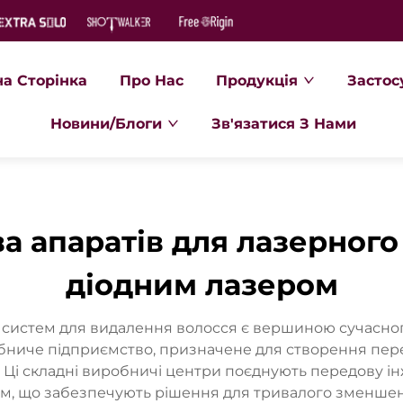
на Сторінка
Про Нас
Продукція
Застос
Новини/Блоги
Зв'язатися З Нами
а апаратів для лазерног
діодним лазером
 систем для видалення волосся є вершиною сучасног
бниче підприємство, призначене для створення пер
. Ці складні виробничі центри поєднують передову і
ем, що забезпечують рішення для тривалого зменшен