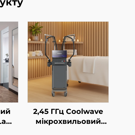
укту
ний
2,45 ГГц Coolwave
La
мікрохвильовий
я
пристрій для