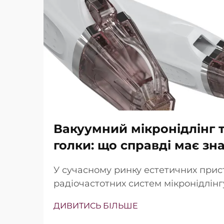
Вакуумний мікронідлінг т
голки: що справді має зн
У сучасному ринку естетичних прис
радіочастотних систем мікронідлін
наявність вакуумної технології та із
ДИВИТИСЬ БІЛЬШЕ
Проте справжнє питання полягає не