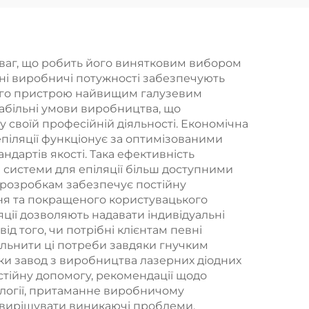
ової
корекції фігури,
зменшення
а
целюліту,
еваг, що робить його винятковим вибором
овані виробничі потужності забезпечують
ю
підтягування та
жного пристрою найвищим галузевим
ера
омолодження
абільні умови виробництва, що
у своїй професійній діяльності. Економічна
шкіри обличчя за
епіляції функціонує за оптимізованими
для
допомогою
артів якості. Така ефективність
 системи для епіляції більш доступними
кції
радіочастотної
 розробкам забезпечує постійну
я
терапії, а також для
ння та покращеного користувацького
яції дозволяють надавати індивідуальні
схуднення та
д того, чи потрібні клієнтам певні
зменшення об’ємів
вольнити ці потреби завдяки гнучким
ки завод з виробництва лазерних діодних
тіла
остійну допомогу, рекомендації щодо
ології, притаманне виробничому
о вирішувати виникаючі проблеми,