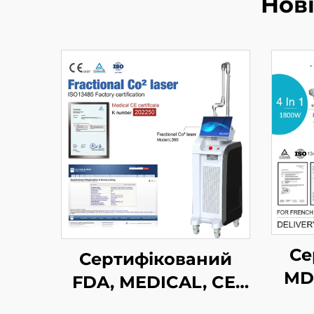
Нов
Се
Сертифікований
MD
FDA, MEDICAL, CE,
MMDSAP апарат із