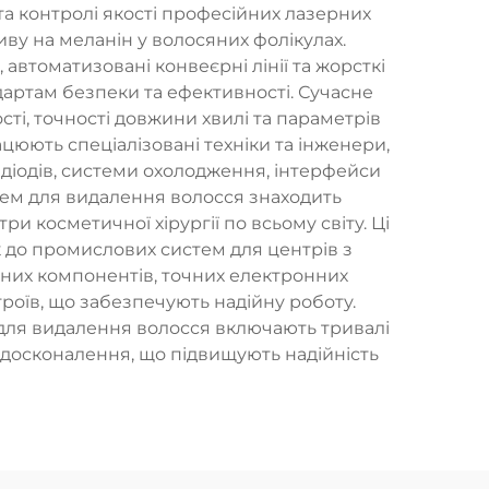
а контролі якості професійних лазерних
ву на меланін у волосяних фолікулах.
автоматизовані конвеєрні лінії та жорсткі
артам безпеки та ефективності. Сучасне
ті, точності довжини хвилі та параметрів
цюють спеціалізовані техніки та інженери,
 діодів, системи охолодження, інтерфейси
тем для видалення волосся знаходить
ри косметичної хірургії по всьому світу. Ці
к до промислових систем для центрів з
их компонентів, точних електронних
роїв, що забезпечують надійну роботу.
для видалення волосся включають тривалі
вдосконалення, що підвищують надійність