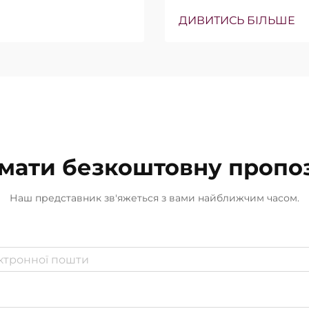
ьки точно вони
(Вт) часто підкрес
ння…
ДИВИТИСЬ БІЛЬШЕ
продажу. Однак з кл
інша. У багатьох ви
мати безкоштовну пропо
Наш представник зв'яжеться з вами найближчим часом.