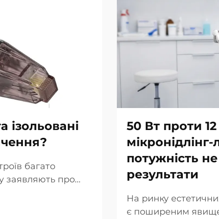
а ізольовані
50 Вт проти 12
ачення?
мікронідлінг-
потужність не
троїв багато
результати
гу заявляють про
ольованих голок.
На ринку естетични
 просто в тому, чи
є поширеним явище