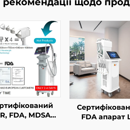
і рекомендації щодо прод
ртифікований
Сертифікова
R, FDA, MDSAP
FDA апарат 
апарат для
Sculptor дл