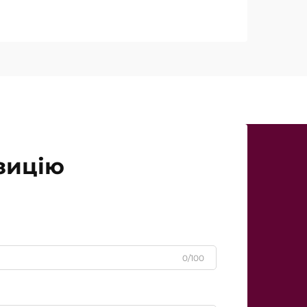
люється як ключова перевага при
інічної точки зору реальність дещо
падках так звана «потужність…»
зицію
0/100