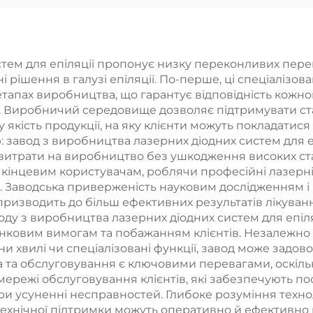
лазерного
зменшення жир
алення волосся
тканини та
ипу «4 в 1» зі
целюліту з
стем для епіляції пропонує низку переконливих пер
змінними
ні рішення в галузі епіляції. По-перше, ці спеціаліз
допомого
 етапах виробництва, що гарантує відповідність ко
асадками та
діодного лаз
. Виробничий середовище дозволяє підтримувати ст
ужністю 600 Вт,
кість продукції, на яку клієнти можуть покладатися 
1060 нм,
: завод з виробництва лазерних діодних систем для 
00 Вт, 1800 Вт,
призначений 
рати на виробництво без ушкодження високих станд
00 Вт; діодний
 кінцевим користувачам, роблячи професійні лазерні
контурної коре
в. Заводська приверженість науковим дослідженням і
ер з довжинами
та схудненн
о призводить до більш ефективних результатів лікува
ль 755 нм, 808
оду з виробництва лазерних діодних систем для епіл
нковим вимогам та побажанням клієнтів. Незалежно ві
940 нм, 1064 нм
ни хвилі чи спеціалізовані функції, завод може задо
 та обслуговування є ключовими перевагами, оскіль
мережі обслуговування клієнтів, які забезпечують п
при усуненні несправностей. Глибоке розуміння техн
з технічної підтримки можуть оперативно й ефективн