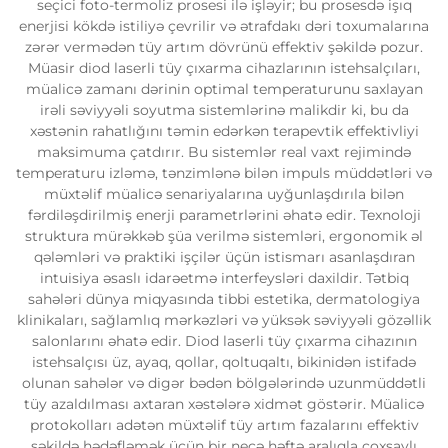
seçici foto-termoliz prosesi ilə işləyir; bu prosesdə işıq
enerjisi kökdə istiliyə çevrilir və ətrafdakı dəri toxumalarına
zərər vermədən tüy artım dövrünü effektiv şəkildə pozur.
Müasir diod laserli tüy çıxarma cihazlarının istehsalçıları,
müalicə zamanı dərinin optimal temperaturunu saxlayan
irəli səviyyəli soyutma sistemlərinə malikdir ki, bu da
xəstənin rahatlığını təmin edərkən terapevtik effektivliyi
maksimuma çatdırır. Bu sistemlər real vaxt rejimində
temperaturu izləmə, tənzimlənə bilən impuls müddətləri və
müxtəlif müalicə senariyalarına uyğunlaşdırıla bilən
fərdiləşdirilmiş enerji parametrlərini əhatə edir. Texnoloji
struktura mürəkkəb şüa verilmə sistemləri, ergonomik əl
qələmləri və praktiki işçilər üçün istismarı asanlaşdıran
intuisiya əsaslı idarəetmə interfeysləri daxildir. Tətbiq
sahələri dünya miqyasında tibbi estetika, dermatologiya
klinikaları, sağlamlıq mərkəzləri və yüksək səviyyəli gözəllik
salonlarını əhatə edir. Diod laserli tüy çıxarma cihazının
istehsalçısı üz, ayaq, qollar, qoltuqaltı, bikinidən istifadə
olunan sahələr və digər bədən bölgələrində uzunmüddətli
tüy azaldılması axtaran xəstələrə xidmət göstərir. Müalicə
protokolları adətən müxtəlif tüy artım fazalarını effektiv
şəkildə hədəfləmək üçün bir neçə həftə aralıqla çoxsaylı