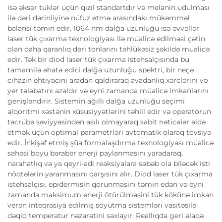
isə əksər tüklər üçün qızıl standartdır və melanin udulması
ilə dəri dərinliyinə nüfuz etmə arasındakı mükəmməl
balansı təmin edir. 1064 nm dalğa uzunluğu isə əvvəllər
laser tük çıxarma texnologiyası ilə müalicə edilməsi çətin
olan daha qaranlıq dəri tonlarını təhlükəsiz şəkildə müalicə
edir. Tək bir diod laser tük çıxarma istehsalçısında bu
tamamilə əhatə edici dalğa uzunluğu spektri, bir neçə
cihazın ehtiyacını aradan qaldıraraq avadanlıq xərclərini və
yer tələbatını azaldır və eyni zamanda müalicə imkanlarını
genişləndirir. Sistemin ağıllı dalğa uzunluğu seçimi
alqoritmi xəstənin xüsusiyyətlərini təhlil edir və operatorun
təcrübə səviyyəsindən asılı olmayaraq sabit nəticələr əldə
etmək üçün optimal parametrləri avtomatik olaraq tövsiyə
edir. İnkişaf etmiş şüa formalaşdırma texnologiyası müalicə
sahəsi boyu bərabər enerji paylanmasını yaradaraq,
narahatlıq və ya qeyri-adi reaksiyalara səbəb ola biləcək isti
nöqtələrin yaranmasını qarşısını alır. Diod laser tük çıxarma
istehsalçısı, epidermisin qorunmasını təmin edən və eyni
zamanda maksimum enerji ötürülməsini tük kökünə imkan
verən inteqrasiya edilmiş soyutma sistemləri vasitəsilə
dəqiq temperatur nəzarətini saxlayır. Reallıqda geri əlaqə