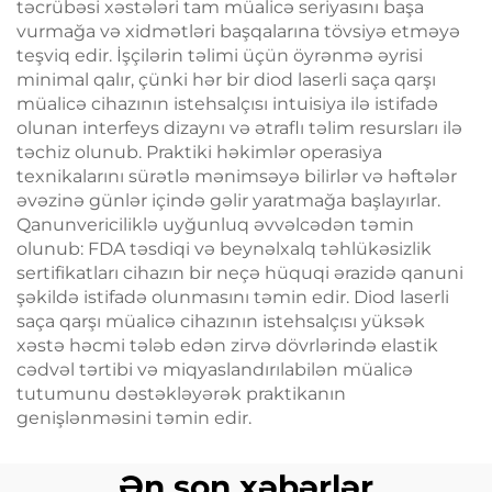
təcrübəsi xəstələri tam müalicə seriyasını başa
vurmağa və xidmətləri başqalarına tövsiyə etməyə
teşviq edir. İşçilərin təlimi üçün öyrənmə əyrisi
minimal qalır, çünki hər bir diod laserli saça qarşı
müalicə cihazının istehsalçısı intuisiya ilə istifadə
olunan interfeys dizaynı və ətraflı təlim resursları ilə
təchiz olunub. Praktiki həkimlər operasiya
texnikalarını sürətlə mənimsəyə bilirlər və həftələr
əvəzinə günlər içində gəlir yaratmağa başlayırlar.
Qanunvericiliklə uyğunluq əvvəlcədən təmin
olunub: FDA təsdiqi və beynəlxalq təhlükəsizlik
sertifikatları cihazın bir neçə hüquqi ərazidə qanuni
şəkildə istifadə olunmasını təmin edir. Diod laserli
saça qarşı müalicə cihazının istehsalçısı yüksək
xəstə həcmi tələb edən zirvə dövrlərində elastik
cədvəl tərtibi və miqyaslandırılabilən müalicə
tutumunu dəstəkləyərək praktikanın
genişlənməsini təmin edir.
Ən son xəbərlər