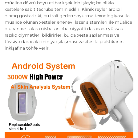
müalicə dövrü boyu etibarlı şəkildə işləyir; beləliklə,
xəstələrə sabit təcrübə təmin edilir. Klinik rəylər ardıcıl
olaraq göstərir ki, bu irəli gedən soyutma texnologiyası ilə
müalicə olunan xəstələr ənənəvi lazer sistemləri ilə müalicə
olunan xəstələrə nisbətən əhəmiyyətli dərəcədə yüksək
razılıq qiymətləri bildirirlər; bu da xəstə saxlanması və
tövsiyə dərəcələrinin yaxşılaşması vasitəsilə praktikanın
inkişafına töhfə verir.