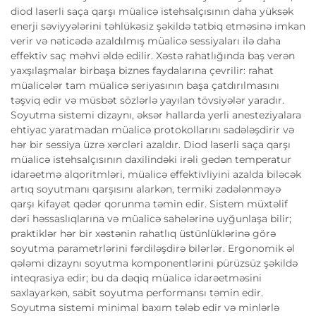
diod laserli saça qarşı müalicə istehsalçısının daha yüksək
enerji səviyyələrini təhlükəsiz şəkildə tətbiq etməsinə imkan
verir və nəticədə azaldılmış müalicə sessiyaları ilə daha
effektiv saç məhvi əldə edilir. Xəstə rahatlığında baş verən
yaxşılaşmalar birbaşa biznes faydalarına çevrilir: rahat
müalicələr tam müalicə seriyasının başa çatdırılmasını
təşviq edir və müsbət sözlərlə yayılan tövsiyələr yaradır.
Soyutma sistemi dizaynı, əksər hallarda yerli anesteziyalara
ehtiyac yaratmadan müalicə protokollarını sadələşdirir və
hər bir sessiya üzrə xərcləri azaldır. Diod laserli saça qarşı
müalicə istehsalçısının daxilindəki irəli gedən temperatur
idarəetmə alqoritmləri, müalicə effektivliyini azalda biləcək
artıq soyutmanı qarşısını alarkən, termiki zədələnməyə
qarşı kifayət qədər qorunma təmin edir. Sistem müxtəlif
dəri həssaslıqlarına və müalicə sahələrinə uyğunlaşa bilir;
praktiklər hər bir xəstənin rahatlıq üstünlüklərinə görə
soyutma parametrlərini fərdiləşdirə bilərlər. Ergonomik əl
qələmi dizaynı soyutma komponentlərini pürüzsüz şəkildə
inteqrasiya edir; bu da dəqiq müalicə idarəetməsini
saxlayarkən, sabit soyutma performansı təmin edir.
Soyutma sistemi minimal baxım tələb edir və minlərlə