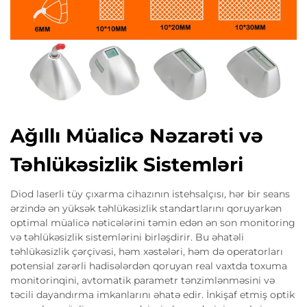
Ağıllı Müalicə Nəzarəti və
Təhlükəsizlik Sistemləri
Diod laserli tüy çıxarma cihazının istehsalçısı, hər bir seans
ərzində ən yüksək təhlükəsizlik standartlarını qoruyarkən
optimal müalicə nəticələrini təmin edən ən son monitoring
və təhlükəsizlik sistemlərini birləşdirir. Bu əhatəli
təhlükəsizlik çərçivəsi, həm xəstələri, həm də operatorları
potensial zərərli hadisələrdən qoruyan real vaxtda toxuma
monitorinqini, avtomatik parametr tənzimlənməsini və
təcili dayandırma imkanlarını əhatə edir. İnkişaf etmiş optik