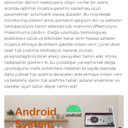
sensorları dərinin reaksiyasını izləyir və hər bir seans
ərzində optimal müalicə şəraitini saxlamaq üçün
parametrləri avtomatik olaraq düzəldir. Bu mürəkkəb
monitorinq sistemi artıq qızmanın qarşısını alır və xəstənin
təhlükəsizliyini təmin edərkən tük məhvinin effektivliyini
maksimuma çatdırır. Dalğa uzunluğu texnologiyası
praktiklərə üzlük və bikinidən kənar kimi həssas sahələri
müalicə etməyə də etibarlı şəkildə imkan verir; çünki diod
laser tük çıxarma istehsalçısı nəzarət olunan,
proqnozlaşdırıla bilən enerji səviyyələri təmin edir. Klinik
tədqiqatlar göstərir ki, bu çoxdalğalı yanaşma tək dalğa
uzunluğuna malik sistemlərə nisbətən az sayda seansda
daha yüksək tük azalma dərəcələri əldə etməyə imkan verir
və beləliklə, daimi tük azaltma həlləri axtaran praktiklər və
xəstələr üçün üstün dəyər təmin edir.