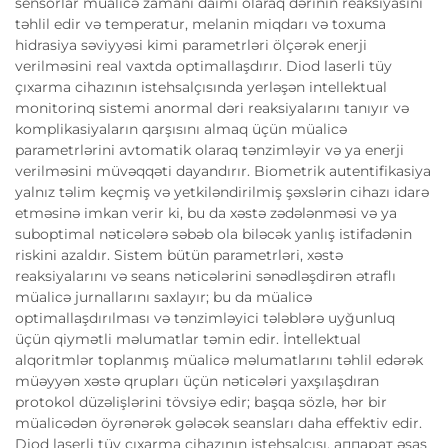
sensorlar müalicə zamanı daimi olaraq dərinin reaksiyasını
təhlil edir və temperatur, melanin miqdarı və toxuma
hidrasiya səviyyəsi kimi parametrləri ölçərək enerji
verilməsini real vaxtda optimallaşdırır. Diod laserli tüy
çıxarma cihazının istehsalçısında yerləşən intellektual
monitorinq sistemi anormal dəri reaksiyalarını tanıyır və
komplikasiyaların qarşısını almaq üçün müalicə
parametrlərini avtomatik olaraq tənzimləyir və ya enerji
verilməsini müvəqqəti dayandırır. Biometrik autentifikasiya
yalnız təlim keçmiş və yetkiləndirilmiş şəxslərin cihazı idarə
etməsinə imkan verir ki, bu da xəstə zədələnməsi və ya
suboptimal nəticələrə səbəb ola biləcək yanlış istifadənin
riskini azaldır. Sistem bütün parametrləri, xəstə
reaksiyalarını və seans nəticələrini sənədləşdirən ətraflı
müalicə jurnallarını saxlayır; bu da müalicə
optimallaşdırılması və tənzimləyici tələblərə uyğunluq
üçün qiymətli məlumatlar təmin edir. İntellektual
alqoritmlər toplanmış müalicə məlumatlarını təhlil edərək
müəyyən xəstə qrupları üçün nəticələri yaxşılaşdıran
protokol düzəlişlərini tövsiyə edir; başqa sözlə, hər bir
müalicədən öyrənərək gələcək seansları daha effektiv edir.
Diod laserli tüy çıxarma cihazının istehsalçısı, аппарат əsas