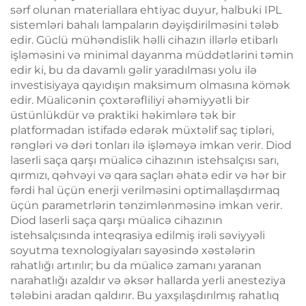
sərf olunan materiallara ehtiyac duyur, halbuki IPL
sistemləri bahalı lampaların dəyişdirilməsini tələb
edir. Güclü mühəndislik həlli cihazın illərlə etibarlı
işləməsini və minimal dayanma müddətlərini təmin
edir ki, bu da davamlı gəlir yaradılması yolu ilə
investisiyaya qayıdışın maksimum olmasına kömək
edir. Müalicənin çoxtərəfliliyi əhəmiyyətli bir
üstünlükdür və praktiki həkimlərə tək bir
platformadan istifadə edərək müxtəlif saç tipləri,
rəngləri və dəri tonları ilə işləməyə imkan verir. Diod
laserli saça qarşı müalicə cihazının istehsalçısı sarı,
qırmızı, qəhvəyi və qara saçları əhatə edir və hər bir
fərdi hal üçün enerji verilməsini optimallaşdırmaq
üçün parametrlərin tənzimlənməsinə imkan verir.
Diod laserli saça qarşı müalicə cihazının
istehsalçısında inteqrasiya edilmiş irəli səviyyəli
soyutma texnologiyaları sayəsində xəstələrin
rahatlığı artırılır; bu da müalicə zamanı yaranan
narahatlığı azaldır və əksər hallarda yerli anesteziya
tələbini aradan qaldırır. Bu yaxşılaşdırılmış rahatlıq