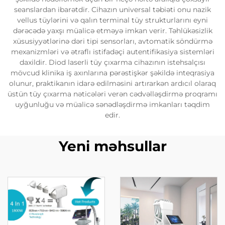
seanslardan ibarətdir. Cihazın universal təbiəti onu nazik
vellus tüylərini və qalın terminal tüy strukturlarını eyni
dərəcədə yaxşı müalicə etməyə imkan verir. Təhlükəsizlik
xüsusiyyətlərinə dəri tipi sensorları, avtomatik söndürmə
mexanizmləri və ətraflı istifadəçi autentifikasiya sistemləri
daxildir. Diod laserli tüy çıxarma cihazının istehsalçısı
mövcud klinika iş axınlarına pərəstişkər şəkildə inteqrasiya
olunur, praktikanın idarə edilməsini artırarkən ardıcıl olaraq
üstün tüy çıxarma nəticələri verən cədvəlləşdirmə proqramı
uyğunluğu və müalicə sənədləşdirmə imkanları təqdim
edir.
Yeni məhsullar