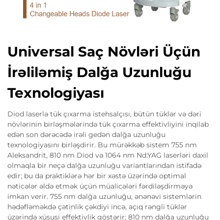
Universal Saç Növləri Üçün
İrəliləmiş Dalğa Uzunluğu
Texnologiyası
Diod laserlə tük çıxarma istehsalçısı, bütün tüklər və dəri
növlərinin birləşmələrində tük çıxarma effektivliyini inqilab
edən son dərəcədə irəli gedən dalğa uzunluğu
texnologiyasını birləşdirir. Bu mürəkkəb sistem 755 nm
Aleksandrit, 810 nm Diod və 1064 nm Nd:YAG laserləri daxil
olmaqla bir neçə dalğa uzunluğu variantlarından istifadə
edir; bu da praktiklərə hər bir xəstə üzərində optimal
nəticələr əldə etmək üçün müalicələri fərdiləşdirməyə
imkan verir. 755 nm dalğa uzunluğu, ənənəvi sistemlərin
hədəfləməkdə çətinlik çəkdiyi incə, açıq rəngli tüklər
üzərində xüsusi effektivlik göstərir; 810 nm dalğa uzunluğu