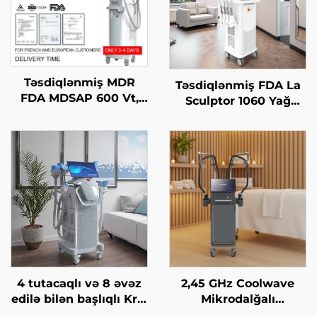
Təsdiqlənmiş MDR
Təsdiqlənmiş FDA La
FDA MDSAP 600 Vt,
Sculptor 1060 Yağ
1200 Vt, 1800 Vt, 3000
Azaltma, Sellülit, 1060
Vt, 4-in-1 əvəz edilə
nm Diod Laser Bədən
bilən nöqtələr ilə 755
Forması Yaradan
nm, 808 nm, 940 nm,
Zəiflətmə Maşını
1064 nm diod laser saç
çıxarma maşını
4 tutacaqlı və 8 əvəz
2,45 GHz Coolwave
edilə bilən başlıqlı Krio
Mikrodalğalı
Zəiflətmə, 360 dərəcə
İncələnmə Maşını: