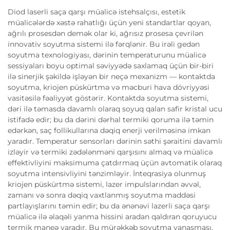
Diod laserli saça qarşı müalicə istehsalçısı, estetik
müalicələrdə xəstə rahatlığı üçün yeni standartlar qoyan,
ağrılı prosesdən demək olar ki, ağrısız prosesa çevrilən
innovativ soyutma sistemi ilə fərqlənir. Bu irəli gedən
soyutma texnologiyası, dərinin temperaturunu müalicə
sessiyaları boyu optimal səviyyədə saxlamaq üçün bir-biri
ilə sinerjik şəkildə işləyən bir neçə mexanizm — kontaktda
soyutma, kriojen püskürtmə və məcburi hava dövriyyəsi
vasitəsilə fəaliyyət göstərir. Kontaktda soyutma sistemi,
dəri ilə təmasda davamlı olaraq soyuq qalan safir kristal ucu
istifadə edir; bu da dərini dərhal termiki qoruma ilə təmin
edərkən, saç follikullarına dəqiq enerji verilməsinə imkan
yaradır. Temperatur sensorları dərinin səthi şəraitini davamlı
izləyir və termiki zədələnməni qarşısını almaq və müalicə
effektivliyini maksimuma çatdırmaq üçün avtomatik olaraq
soyutma intensivliyini tənzimləyir. İnteqrasiya olunmuş
kriojen püskürtmə sistemi, lazer impulslarından əvvəl,
zamanı və sonra dəqiq vaxtlanmış soyutma maddəsi
partlayışlarını təmin edir; bu da ənənəvi lazerli saça qarşı
müalicə ilə əlaqəli yanma hissini aradan qaldıran qoruyucu
termik maneə yaradır. Bu mürəkkəb soyutma yanaşması,