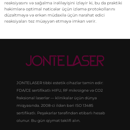
reaksiyasını və sağalma irəliləyişini izləyir ki, bu da praktiki
həkimlərə optimal nəticələr üçün izləmə protokollarını
düzəltməyə və erkən müdaхilə üçün narahat edici
reaksiyaları tez müəyyən etməyə imkan verir.
JONTELASER tibbi estetik cihazlar təmin edir:
FDA/CE sertifikatlı HIFU, RF mikroigne və CO2
fraksional laserlər — klinikalar üçün dünya
miqyasında. 2008-ci ildən bəri ISO 13485
sertifikatlı. Peşəkarlar tərəfindən etibarlı hesab
olunur. Bu gün qiymət təklifi alın.