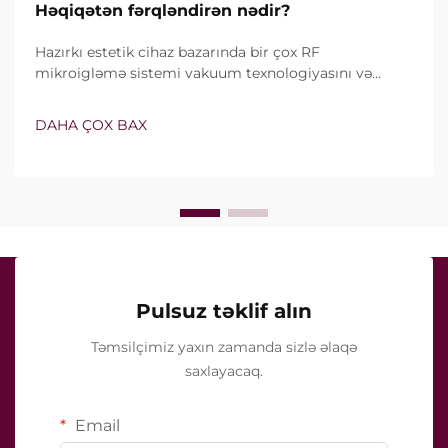
Həqiqətən fərqləndirən nədir?
Hazırkı estetik cihaz bazarında bir çox RF
mikroigləmə sistemi vakuum texnologiyasını və
izolyasiyalı iynələri özündə birləşdirir. Lakin həqiqi
sual yalnız bu xüsusiyyətlərin mövcud olub-olmaması
DAHA ÇOX BAX
deyil, onların klinik müalicə zamanı necə dəqiq işlədiyi
ilə bağlıdır...
Pulsuz təklif alın
Təmsilçimiz yaxın zamanda sizlə əlaqə
saxlayacaq.
Email