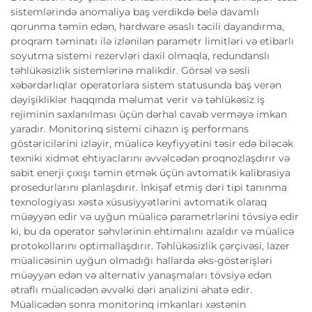
sistemlərində anomaliya baş verdikdə belə davamlı
qorunma təmin edən, hardware əsaslı təcili dayandırma,
proqram təminatı ilə izlənilən parametr limitləri və etibarlı
soyutma sistemi rezervləri daxil olmaqla, redundanslı
təhlükəsizlik sistemlərinə malikdir. Görsəl və səsli
xəbərdarlıqlar operatorlara sistem statusunda baş verən
dəyişikliklər haqqında məlumat verir və təhlükəsiz iş
rejiminin saxlanılması üçün dərhal cavab verməyə imkan
yaradır. Monitorinq sistemi cihazın iş performans
göstəricilərini izləyir, müalicə keyfiyyətini təsir edə biləcək
texniki xidmət ehtiyaclarını əvvəlcədən proqnozlaşdırır və
sabit enerji çıxışı təmin etmək üçün avtomatik kalibrasiya
prosedurlarını planlaşdırır. İnkişaf etmiş dəri tipi tanınma
texnologiyası xəstə xüsusiyyətlərini avtomatik olaraq
müəyyən edir və uyğun müalicə parametrlərini tövsiyə edir
ki, bu da operator səhvlərinin ehtimalını azaldır və müalicə
protokollarını optimallaşdırır. Təhlükəsizlik çərçivəsi, lazer
müalicəsinin uyğun olmadığı hallarda əks-göstərişləri
müəyyən edən və alternativ yanaşmaları tövsiyə edən
ətraflı müalicədən əvvəlki dəri analizini əhatə edir.
Müalicədən sonra monitorinq imkanları xəstənin