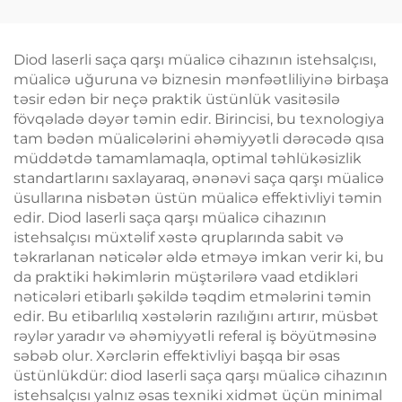
soyutma texnologiyası
Sellülit Azaldılması,
ilə krioterapiya, çəki
Dərinin Qaldırılması
itirmə kosmetik maşın
və Gərginləşdirilməsi,
Diod laserli saça qarşı müalicə cihazının istehsalçısı,
Üzün Radiofrekvanslı
müalicə uğuruna və biznesin mənfəətliliyinə birbaşa
Emalı, Çəki Itirmə və
təsir edən bir neçə praktik üstünlük vasitəsilə
Bədənin İncələnməsi
fövqəladə dəyər təmin edir. Birincisi, bu texnologiya
tam bədən müalicələrini əhəmiyyətli dərəcədə qısa
müddətdə tamamlamaqla, optimal təhlükəsizlik
standartlarını saxlayaraq, ənənəvi saça qarşı müalicə
üsullarına nisbətən üstün müalicə effektivliyi təmin
edir. Diod laserli saça qarşı müalicə cihazının
istehsalçısı müxtəlif xəstə qruplarında sabit və
təkrarlanan nəticələr əldə etməyə imkan verir ki, bu
da praktiki həkimlərin müştərilərə vaad etdikləri
nəticələri etibarlı şəkildə təqdim etmələrini təmin
edir. Bu etibarlılıq xəstələrin razılığını artırır, müsbət
rəylər yaradır və əhəmiyyətli referal iş böyütməsinə
səbəb olur. Xərclərin effektivliyi başqa bir əsas
üstünlükdür: diod laserli saça qarşı müalicə cihazının
istehsalçısı yalnız əsas texniki xidmət üçün minimal