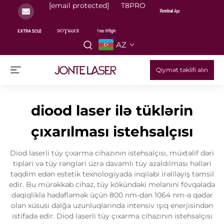
[email protected]
T8PRO
AZ
Qiymət təklifi alın
diood laser ilə tüklərin
çıxarılması istehsalçısı
Diod laserli tüy çıxarma cihazının istehsalçısı, müxtəlif dəri
tipləri və tüy rəngləri üzrə davamlı tüy azaldılması həlləri
təqdim edən estetik texnologiyada inqilabi irəliləyiş təmsil
edir. Bu mürəkkəb cihaz, tüy kökündəki melanini fövqəladə
dəqiqliklə hədəfləmək üçün 800 nm-dən 1064 nm-ə qədər
olan xüsusi dalğa uzunluqlarında intensiv işıq enerjisindən
istifadə edir. Diod laserli tüy çıxarma cihazının istehsalçısı