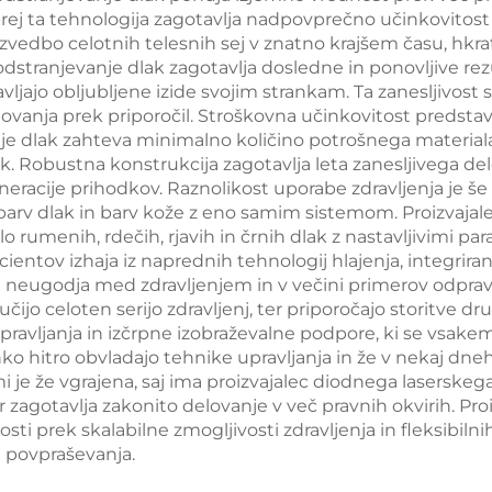
rej ta tehnologija zagotavlja nadpovprečno učinkovitost z
kovanje telesa in
izgubo teže 
vedbo celotnih telesnih sej v znatno krajšem času, hkra
izgubo teže
lepotne nam
dstranjevanje dlak zagotavlja dosledne in ponovljive rezu
jo obljubljene izide svojim strankam. Ta zanesljivost se
anja prek priporočil. Stroškovna učinkovitost predstavlj
e dlak zahteva minimalno količino potrošnega materiala 
alk. Robustna konstrukcija zagotavlja leta zanesljivega 
neracije prihodkov. Raznolikost uporabe zdravljenja je
 barv dlak in barv kože z eno samim sistemom. Proizvaja
umenih, rdečih, rjavih in črnih dlak z nastavljivimi para
entov izhaja iz naprednih tehnologij hlajenja, integrira
e neugodja med zdravljenjem in v večini primerov odpravl
čijo celoten serijo zdravljenj, ter priporočajo storitve d
upravljanja in izčrpne izobraževalne podpore, ki se vsak
ahko hitro obvladajo tehnike upravljanja in že v nekaj dne
 je že vgrajena, saj ima proizvajalec diodnega laserskeg
zagotavlja zakonito delovanje v več pravnih okvirih. Pr
osti prek skalabilne zmogljivosti zdravljenja in fleksibi
e povpraševanja.