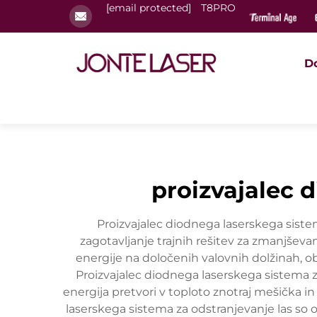
[email protected]
T8PRO
D
proizvajalec 
Proizvajalec diodnega laserskega siste
zagotavljanje trajnih rešitev za zmanjševan
energije na določenih valovnih dolžinah, o
Proizvajalec diodnega laserskega sistema z
energija pretvori v toploto znotraj mešička in
laserskega sistema za odstranjevanje las so