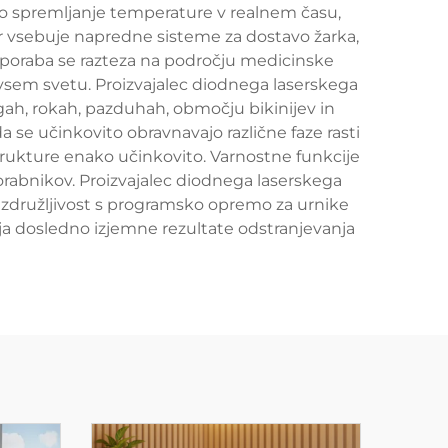
ejo spremljanje temperature v realnem času,
vir vsebuje napredne sisteme za dostavo žarka,
Uporaba se razteza na področju medicinske
vsem svetu. Proizvajalec diodnega laserskega
gah, rokah, pazduhah, območju bikinijev in
a se učinkovito obravnavajo različne faze rasti
strukture enako učinkovito. Varnostne funkcije
rabnikov. Proizvajalec diodnega laserskega
 združljivost s programsko opremo za urnike
vlja dosledno izjemne rezultate odstranjevanja