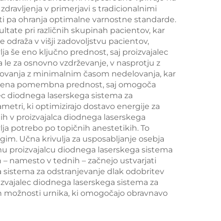
dravljenja v primerjavi s tradicionalnimi
in
in napenjanje kože
ti pa ohranja optimalne varnostne standarde.
ene
ter radiofrekvenčno
ltate pri različnih skupinah pacientov, kar
 odraža v višji zadovoljstvu pacientov,
obdelavo obraza za
a še eno ključno prednost, saj proizvajalec
izgubo teže in
le za osnovno vzdrževanje, v nasprotju z
delovanja z minimalnim časom nedelovanja, kar
izboljšanje kontur
 še ena pomembna prednost, saj omogoča
telesa
lec diodnega laserskega sistema za
metri, ki optimizirajo dostavo energije za
nih v proizvajalca diodnega laserskega
ja potrebo po topičnih anestetikih. To
rugim. Učna krivulja za usposabljanje osebja
emu proizvajalcu diodnega laserskega sistema
h – namesto v tednih – začnejo ustvarjati
a sistema za odstranjevanje dlak odobritev
oizvajalec diodnega laserskega sistema za
lnih možnosti urnika, ki omogočajo obravnavo