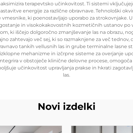
maksimizira terapevtsko učinkovitost. Ti sistemi vključuj
e nastavitve energije za različne obravnave. Tehnološki ok
 vmesnike, ki poenostavljajo uporabo za strokovnjake. 
blagostanje in visokokakovostnih kozmetičnih ustanov po 
ntom, ki iščejo dolgoročno zmanjševanje las na obrazu, no
jno zahtevajo več sej, ki so razmaknjene za več tednov, d
bravnavo tankih vellusnih las in grube terminalne lasne 
e izklopne mehanizme in izčrpne sisteme za overjanje upo
 integrira v obstoječe klinične delovne procese, omogoča
oljšuje učinkovitost upravljanja prakse in hkrati zagota
las.
Novi izdelki