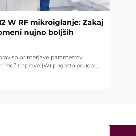
12 W RF mikroiglanje: Zakaj
omeni nujno boljših
prav so primerjave parametrov
se moč naprave (W) pogosto poudarja
točka. Vendar je s kliničnega vidika
ugačna. V mnogih primerih tako