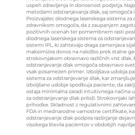
zamenljivimi
uspeh zdravljenja in donosnost podjetja. Najp
obli
metodami odstranjevanja dlak, saj omogoča iz
glavami, valovne
Proizvajalec diodnega laserskega sistema za o
dolžine 755 nm, 808
zdravnikom omogoča, da z zaupanjem zagotavlja
pozitivnih ocenah ter pomembnem rasti poslov
nm, 940 nm, 1064
diodnega laserskega sistema za odstranjevanj
nm
sistemi IPL, ki zahtevajo draga zamenjava sij
maksimizira donos na naložbo prek stalne ge
strokovnjakom obravnavo različnih vrst dlak,
odstranjevanje dlak omogoča obravnavo svetlo r
vsak posamezen primer. Izboljšava udobja paci
sistema za odstranjevanje dlak, kar zmanjšuj
izboljšano udobje spodbuja paciente, da zaklju
ostaja minimalna zaradi intuitivnega načina 
za odstranjevanje dlak priloži. Strokovnjaki l
prihodke. Skladnost z regulativnimi zahtevami
FDA in mednarodne varnostne certifikate, kar 
odstranjevanje dlak podpira razširjanje dejavn
visokega števila pacientov v obdobjih najvišj