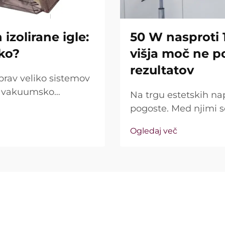
izolirane igle:
50 W nasproti 
iko?
višja moč ne p
rezultatov
prav veliko sistemov
jo vakuumsko
Na trgu estetskih na
rašanje pa ni le, ali
pogoste. Med njimi 
ako natančno delujejo
kot ključna prodajna 
Ogledaj več
resničnost precej dr
imenovana »moč« ...