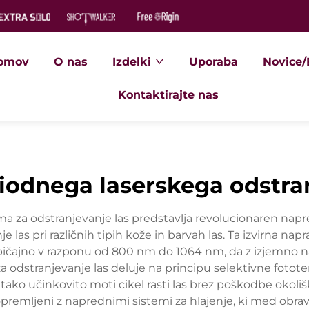
omov
O nas
Izdelki
Uporaba
Novice/
Kontaktirajte nas
diodnega laserskega odstra
ma za odstranjevanje las predstavlja revolucionaren napre
je las pri različnih tipih kože in barvah las. Ta izvirna n
bičajno v razponu od 800 nm do 1064 nm, da z izjemno na
a odstranjevanje las deluje na principu selektivne fotote
 tako učinkovito moti cikel rasti las brez poškodbe okoli
 opremljeni z naprednimi sistemi za hlajenje, ki med obr