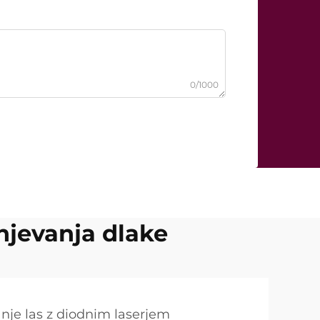
0/1000
njevanja dlake
anje las z diodnim laserjem