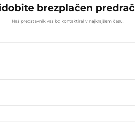
idobite brezplačen predra
Naš predstavnik vas bo kontaktiral v najkrajšem času.