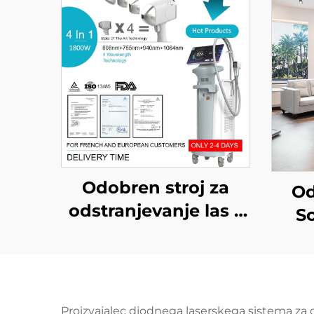
Odobren stroj za
Od
odstranjevanje las z
S
diodnim laserjem
FDA, MDR, MDSAP,
mašč
600 W, 1200 W, 1800
di
W, 3000 W, 4 v 1 z
Proizvajalec diodnega laserskega sistema za 