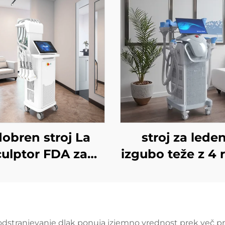
obren stroj La
stroj za lede
culptor FDA za
izgubo teže z 4 r
zmanjševanje
in 8 zamenljiv
obe in celulita z
glavami, tehnol
odnim laserjem
hladnega hlajen
1060 nm za
360°, krioterapi
odstranjevanje dlak ponuja izjemno vrednost prek več pr