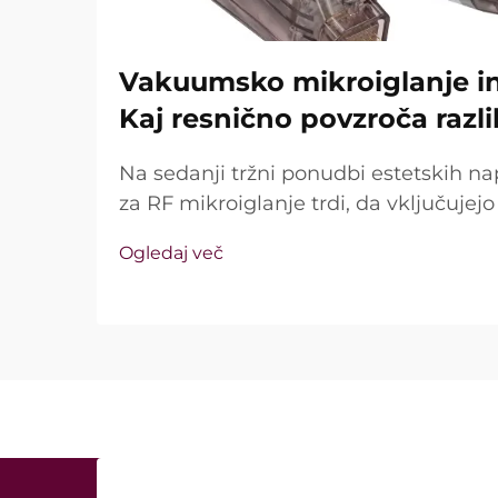
Vakuumsko mikroiglanje in 
Kaj resnično povzroča razl
Na sedanji tržni ponudbi estetskih na
za RF mikroiglanje trdi, da vključuje
tehnologijo in izolirane igle. Ključno vp
Ogledaj več
te funkcije sploh obstajajo, temveč k
med kliničnim zdravljenjem ...