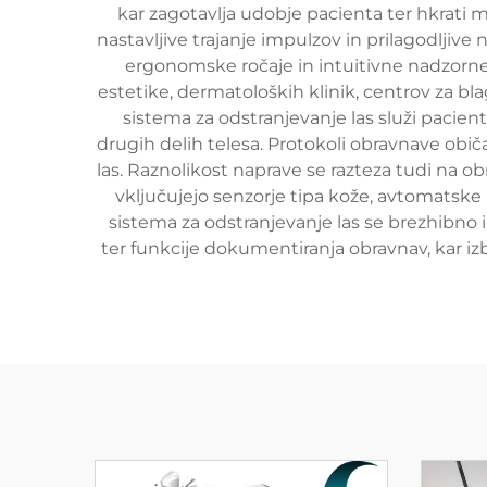
kar zagotavlja udobje pacienta ter hkrati 
nastavljive trajanje impulzov in prilagodljiv
ergonomske ročaje in intuitivne nadzorne
estetike, dermatoloških klinik, centrov za 
sistema za odstranjevanje las služi pacie
drugih delih telesa. Protokoli obravnave običa
las. Raznolikost naprave se razteza tudi na o
vključujejo senzorje tipa kože, avtomatsk
sistema za odstranjevanje las se brezhibno
ter funkcije dokumentiranja obravnav, kar izb