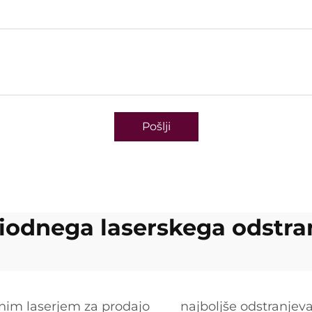
Pošlji
diodnega laserskega odstra
dnim laserjem za prodajo
najboljše odstranjev