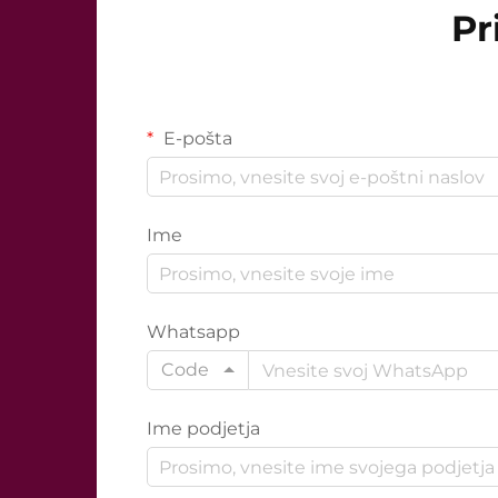
Pr
E-pošta
Ime
Whatsapp
Code
Ime podjetja