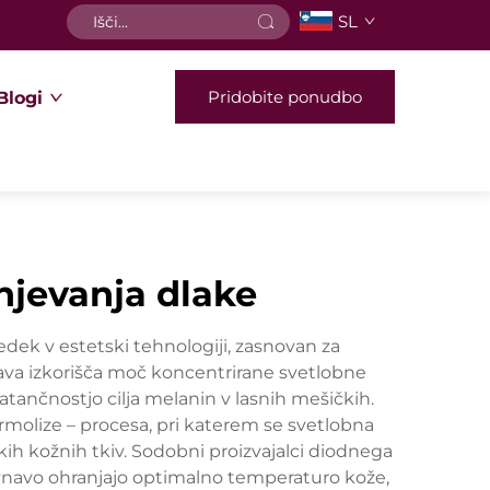
SL
Pridobite ponudbo
Blogi
njevanja dlake
dek v estetski tehnologiji, zasnovan za
aprava izkorišča moč koncentrirane svetlobne
tančnostjo cilja melanin v lasnih mešičkih.
rmolize – procesa, pri katerem se svetlobna
ških kožnih tkiv. Sodobni proizvajalci diodnega
avnavo ohranjajo optimalno temperaturo kože,