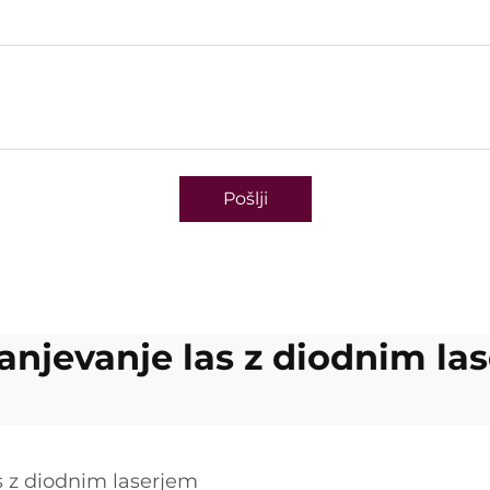
Pošlji
anjevanje las z diodnim la
as z diodnim laserjem