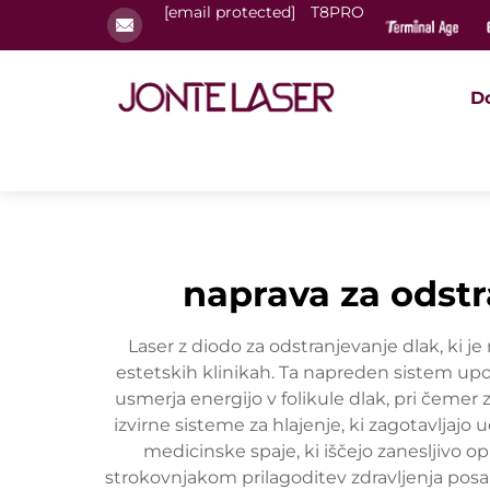
[email protected]
T8PRO
D
naprava za odstr
Laser z diodo za odstranjevanje dlak, ki j
estetskih klinikah. Ta napreden sistem upor
usmerja energijo v folikule dlak, pri čemer 
izvirne sisteme za hlajenje, ki zagotavljajo
medicinske spaje, ki iščejo zanesljivo 
strokovnjakom prilagoditev zdravljenja posa