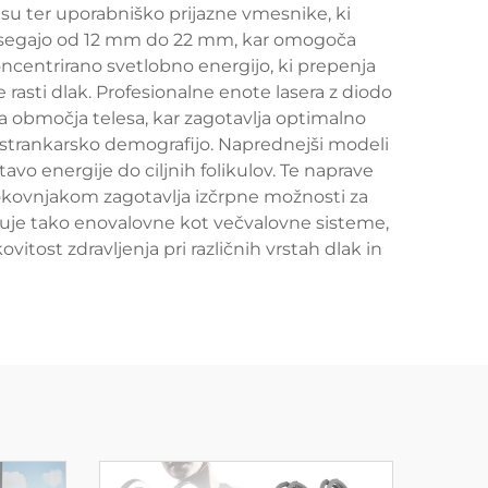
asu ter uporabniško prijazne vmesnike, ki
 ki segajo od 12 mm do 22 mm, kar omogoča
oncentrirano svetlobno energijo, ki prepenja
 rasti dlak. Profesionalne enote lasera z diodo
čna območja telesa, kar zagotavlja optimalno
ko strankarsko demografijo. Naprednejši modeli
tavo energije do ciljnih folikulov. Te naprave
rokovnjakom zagotavlja izčrpne možnosti za
ljučuje tako enovalovne kot večvalovne sisteme,
tost zdravljenja pri različnih vrstah dlak in