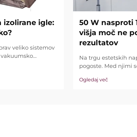
izolirane igle:
50 W nasproti 
iko?
višja moč ne p
rezultatov
prav veliko sistemov
jo vakuumsko
Na trgu estetskih na
rašanje pa ni le, ali
pogoste. Med njimi 
ako natančno delujejo
kot ključna prodajna 
Ogledaj več
resničnost precej dr
imenovana »moč« ...