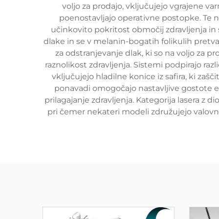
voljo za prodajo, vključujejo vgrajene v
poenostavljajo operativne postopke. Te n
učinkovito pokritost območij zdravljenja in
dlake in se v melanin-bogatih folikulih pretva
za odstranjevanje dlak, ki so na voljo za p
raznolikost zdravljenja. Sistemi podpirajo ra
vključujejo hladilne konice iz safira, ki zaš
ponavadi omogočajo nastavljive gostote en
prilagajanje zdravljenja. Kategorija lasera z 
pri čemer nekateri modeli združujejo valovne