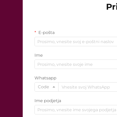
Pr
E-pošta
Ime
Whatsapp
Code
Ime podjetja