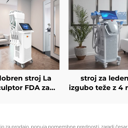
obren stroj La
stroj za lede
culptor FDA za
izgubo teže z 4 r
zmanjševanje
in 8 zamenljiv
obe in celulita z
glavami, tehnol
odnim laserjem
hladnega hlajen
1060 nm za
360°, krioterapi
 voljo za prodajo, ponuja pomembne prednosti, zaradi česa