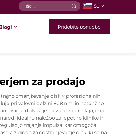
SL
Pridobite ponudbo
Blogi
serjem za prodajo
a trajno zmanjševanje dlak v profesionalnih
luje pri valovni dolžini 808 nm, in natančno
njevanje dlak, ki je na voljo za prodajo, ima
 naredi idealno naložbo za lepotne klinike in
regulacijo trajanja impulza, kar omogoča
era z diodo za odstranjevanje dlak, ki so na