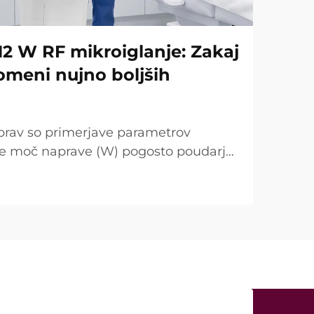
12 W RF mikroiglanje: Zakaj
omeni nujno boljših
prav so primerjave parametrov
se moč naprave (W) pogosto poudarja
točka. Vendar je s kliničnega vidika
ugačna. V mnogih primerih tako