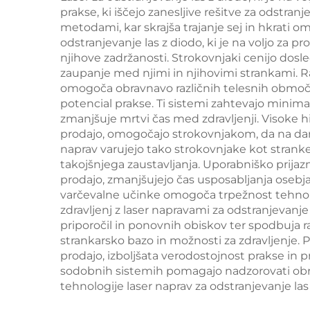
zamenljivimi
prakse, ki iščejo zanesljive rešitve za odstran
obli
metodami, kar skrajša trajanje sej in hkrati o
glavami, valovne
odstranjevanje las z diodo, ki je na voljo za 
dolžine 755 nm, 808
njihove zadržanosti. Strokovnjaki cenijo dosled
zaupanje med njimi in njihovimi strankami. Ra
nm, 940 nm, 1064
omogoča obravnavo različnih telesnih območij
nm
potencial prakse. Ti sistemi zahtevajo minima
zmanjšuje mrtvi čas med zdravljenji. Visoke hit
prodajo, omogočajo strokovnjakom, da na dan
naprav varujejo tako strokovnjake kot strank
takojšnjega zaustavljanja. Uporabniško prijazn
prodajo, zmanjšujejo čas usposabljanja osebja
varčevalne učinke omogoča trpežnost tehnolog
zdravljenj z laser napravami za odstranjevanje 
priporočil in ponovnih obiskov ter spodbuja ra
strankarsko bazo in možnosti za zdravljenje. P
prodajo, izboljšata verodostojnost prakse in p
sodobnih sistemih pomagajo nadzorovati obrat
tehnologije laser naprav za odstranjevanje la