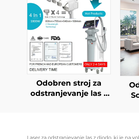
Odobren stroj za
Od
odstranjevanje las z
S
diodnim laserjem
FDA, MDR, MDSAP,
mašč
600 W, 1200 W, 1800
di
W, 3000 W, 4 v 1 z
Laser za odstranjevanje las z diodo, ki je na