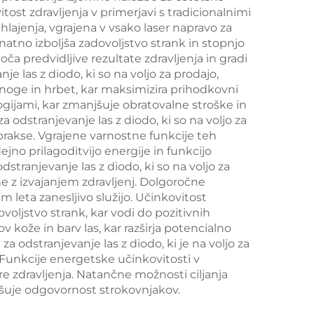
tost zdravljenja v primerjavi s tradicionalnimi
in
hlajenja, vgrajena v vsako laser napravo za
ene
natno izboljša zadovoljstvo strank in stopnjo
oča predvidljive rezultate zdravljenja in gradi
 las z diodo, ki so na voljo za prodajo,
 noge in hrbet, kar maksimizira prihodkovni
ogijami, kar zmanjšuje obratovalne stroške in
a odstranjevanje las z diodo, ki so na voljo za
rakse. Vgrajene varnostne funkcije teh
o prilagoditvijo energije in funkcijo
stranjevanje las z diodo, ki so na voljo za
e z izvajanjem zdravljenj. Dolgoročne
leta zanesljivo služijo. Učinkovitost
ovoljstvo strank, kar vodi do pozitivnih
 kože in barv las, kar razširja potencialno
 odstranjevanje las z diodo, ki je na voljo za
. Funkcije energetske učinkovitosti v
 zdravljenja. Natančne možnosti ciljanja
njšuje odgovornost strokovnjakov.