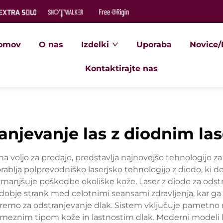
omov
O nas
Izdelki
Uporaba
Novice/
Kontaktirajte nas
anjevanje las z diodnim la
e na voljo za prodajo, predstavlja najnovejšo tehnologijo z
ablja polprevodniško laserjsko tehnologijo z diodo, ki de
zmanjšuje poškodbe okoliške kože. Laser z diodo za odstra
 udobje strank med celotnimi seansami zdravljenja, kar ga
opremo za odstranjevanje dlak. Sistem vključuje pametno 
meznim tipom kože in lastnostim dlak. Moderni modeli las