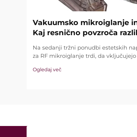
Vakuumsko mikroiglanje in 
Kaj resnično povzroča razl
Na sedanji tržni ponudbi estetskih na
za RF mikroiglanje trdi, da vključuje
tehnologijo in izolirane igle. Ključno vp
Ogledaj več
te funkcije sploh obstajajo, temveč k
med kliničnim zdravljenjem ...