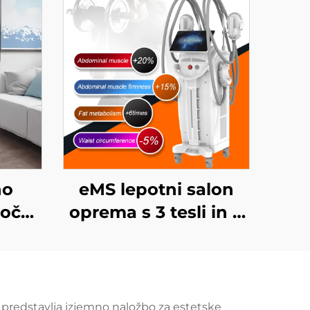
no
eMS lepotni salon
očaji
oprema s 3 tesli in 4
imi
ročaji Ciccslim za
ogija
elektromagnetno
ja za
stimulacijo mišic
ja za
r predstavlja izjemno naložbo za estetske