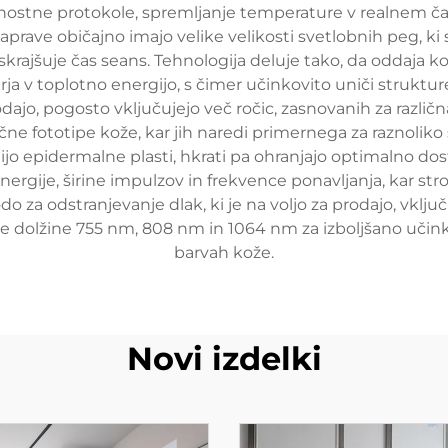
arnostne protokole, spremljanje temperature v realnem č
aprave običajno imajo velike velikosti svetlobnih peg,
 skrajšuje čas seans. Tehnologija deluje tako, da oddaja k
rja v toplotno energijo, s čimer učinkovito uniči strukture
rodajo, pogosto vključujejo več ročic, zasnovanih za razli
zlične fototipe kože, kar jih naredi primernega za raznoli
čitijo epidermalne plasti, hkrati pa ohranjajo optimalno dos
ergije, širine impulzov in frekvence ponavljanja, kar st
diodo za odstranjevanje dlak, ki je na voljo za prodajo, vk
 dolžine 755 nm, 808 nm in 1064 nm za izboljšano učinkovi
barvah kože.
Novi izdelki