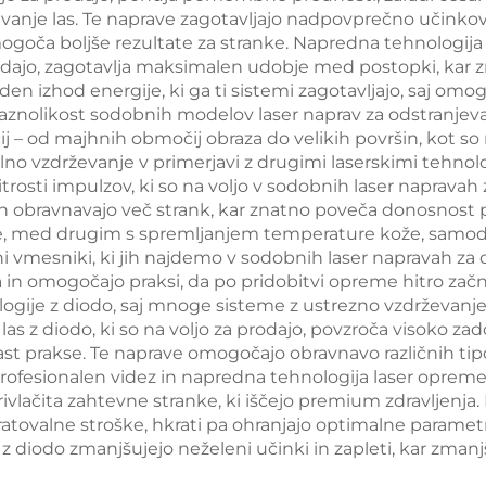
jevanje las. Te naprave zagotavljajo nadpovprečno učinkovi
kovanje telesa in
izgubo teže 
mogoča boljše rezultate za stranke. Napredna tehnologija 
izgubo teže
lepotne nam
prodajo, zagotavlja maksimalen udobje med postopki, kar z
en izhod energije, ki ga ti sistemi zagotavljajo, saj omog
znolikost sodobnih modelov laser naprav za odstranjevanje
 – od majhnih območij obraza do velikih površin, kot so
lno vzdrževanje v primerjavi z drugimi laserskimi tehnol
rosti impulzov, ki so na voljo v sodobnih laser napravah z
 obravnavajo več strank, kar znatno poveča donosnost p
e, med drugim s spremljanjem temperature kože, samodejn
i vmesniki, ki jih najdemo v sodobnih laser napravah za od
 in omogočajo praksi, da po pridobitvi opreme hitro začn
ije z diodo, saj mnoge sisteme z ustrezno vzdrževanjem 
las z diodo, ki so na voljo za prodajo, povzroča visoko zad
st prakse. Te naprave omogočajo obravnavo različnih tipov
rofesionalen videz in napredna tehnologija laser opreme za
rivlačita zahtevne stranke, ki iščejo premium zdravljenja
ovalne stroške, hkrati pa ohranjajo optimalne parametre
s z diodo zmanjšujejo neželeni učinki in zapleti, kar zma