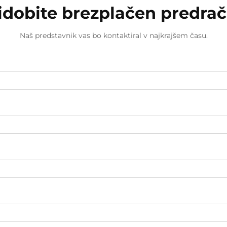
idobite brezplačen predra
Naš predstavnik vas bo kontaktiral v najkrajšem času.