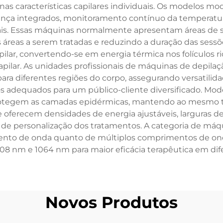
as características capilares individuais. Os modelos m
ança integrados, monitoramento contínuo da temperatur
ais. Essas máquinas normalmente apresentam áreas de s
s áreas a serem tratadas e reduzindo a duração das sessõ
ilar, convertendo-se em energia térmica nos folículos 
apilar. As unidades profissionais de máquinas de depila
ara diferentes regiões do corpo, assegurando versatilid
os adequados para um público-cliente diversificado. Mo
 protegem as camadas epidérmicas, mantendo ao mesmo
 oferecem densidades de energia ajustáveis, larguras de
 de personalização dos tratamentos. A categoria de máqu
imento de onda quanto de múltiplos comprimentos de o
 nm e 1064 nm para maior eficácia terapêutica em difere
Novos Produtos