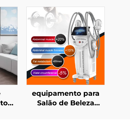
e
equipamento para
to
Salão de Beleza
m 4
Ciccslim EMS com
eças
Campo Magnético