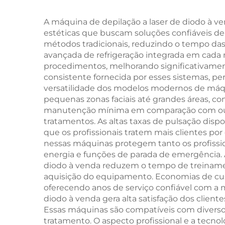
1200 W, 1800 W e
Mod
A máquina de depilação a laser de diodo à ve
3000 W, e
estéticas que buscam soluções confiáveis d
e 
métodos tradicionais, reduzindo o tempo da
comprimentos de
apr
avançada de refrigeração integrada em cada 
onda de 755 nm, 808
procedimentos, melhorando significativamente 
consistente fornecida por esses sistemas, per
nm, 940 nm e 1064
versatilidade dos modelos modernos de máqui
nm, aprovada pela
pequenas zonas faciais até grandes áreas, co
manutenção mínima em comparação com outras
MDR, FDA e MDSAP
tratamentos. As altas taxas de pulsação dis
que os profissionais tratem mais clientes po
nessas máquinas protegem tanto os profissio
energia e funções de parada de emergência. 
diodo à venda reduzem o tempo de treiname
aquisição do equipamento. Economias de cust
oferecendo anos de serviço confiável com a 
diodo à venda gera alta satisfação dos client
Essas máquinas são compatíveis com diversos 
tratamento. O aspecto profissional e a tecn