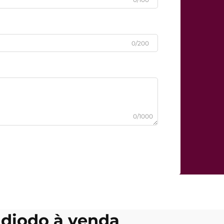
0/200
0/1000
 diodo à venda