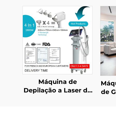
Máquina de
Máqu
Depilação a Laser de
de G
Diodo 4 em 1 com
La
Pontos Substituíveis,
Las
potências de 600 W,