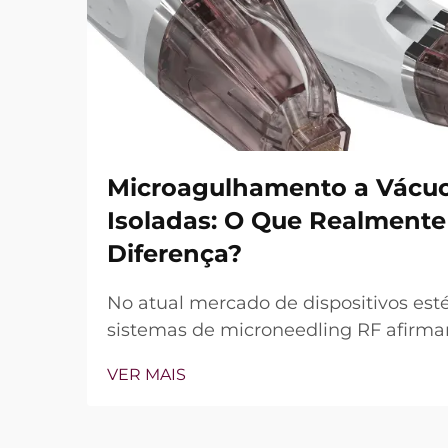
Microagulhamento a Vácuo
Isoladas: O Que Realmente
Diferença?
No atual mercado de dispositivos esté
sistemas de microneedling RF afirmam
de vácuo e agulhas isoladas. Contudo
VER MAIS
questão não é simplesmente se esses
mas sim como funcionam com precis
tratamento clínico...