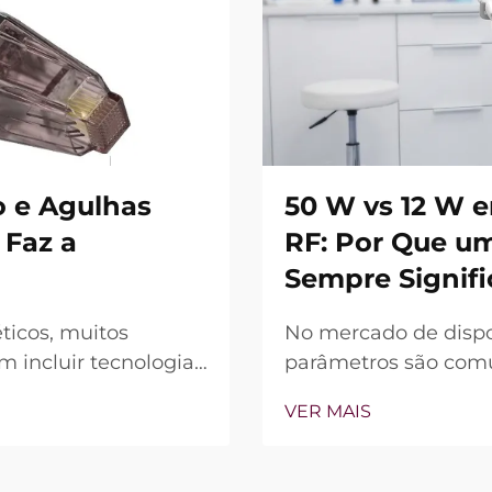
 e Agulhas
50 W vs 12 W 
 Faz a
RF: Por Que u
Sempre Signifi
ticos, muitos
No mercado de dispo
 incluir tecnologia
parâmetros são comun
, a verdadeira
dispositivo (W) é f
VER MAIS
 recursos existem,
principal diferencia
ão durante o
perspectiva clínica, 
muitos casos, a chama