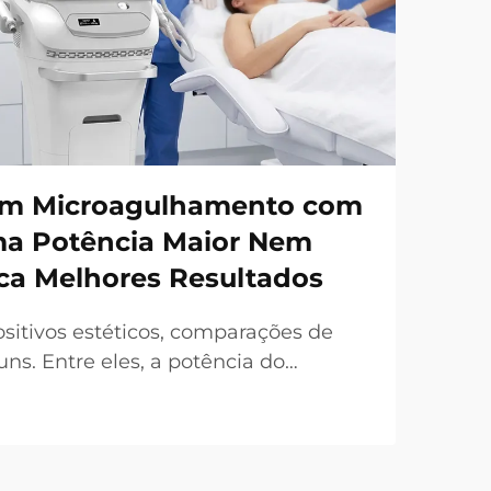
em Microagulhamento com
ma Potência Maior Nem
ca Melhores Resultados
sitivos estéticos, comparações de
s. Entre eles, a potência do
requentemente destacada como um
l de venda. No entanto, sob uma
a realidade é bastante diferente. Em
da 'potência...'