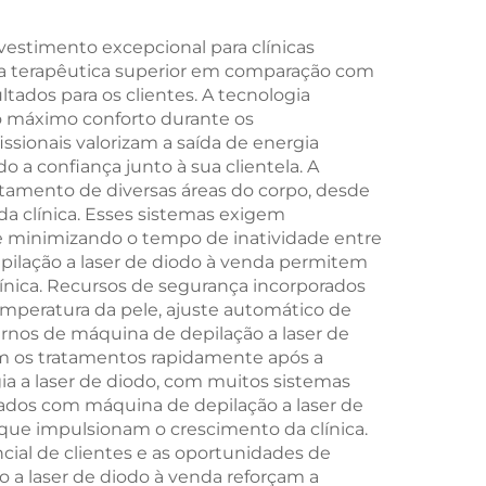
is,
de 3 Tesla e 4 Cabos
de
para Estimulação
vestimento excepcional para clínicas
ia terapêutica superior em comparação com
e 360
Eletromagnética
dos para os clientes. A tecnologia
apia
Muscular
 o máximo conforto durante os
ssionais valorizam a saída de energia
Peso
o a confiança junto à sua clientela. A
tamento de diversas áreas do corpo, desde
da clínica. Esses sistemas exigem
e minimizando o tempo de inatividade entre
pilação a laser de diodo à venda permitem
línica. Recursos de segurança incorporados
mperatura da pele, ajuste automático de
rnos de máquina de depilação a laser de
m os tratamentos rapidamente após a
a a laser de diodo, com muitos sistemas
zados com máquina de depilação a laser de
s que impulsionam o crescimento da clínica.
cial de clientes e as oportunidades de
 a laser de diodo à venda reforçam a