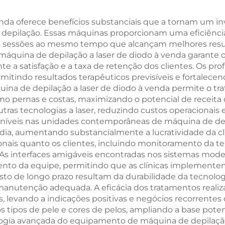
1060 nm para
Interchangeáve
elagem Corporal
Tecnologia 
nda oferece benefícios substanciais que a tornam um in
e depilação. Essas máquinas proporcionam uma eficiênc
Emagrecimento,
Resfriamento d
s sessões ao mesmo tempo que alcançam melhores resulta
ovada pela FDA
Graus e Crioter
máquina de depilação a laser de diodo à venda garante
a satisfação e a taxa de retenção dos clientes. Os profi
para Perda de 
mitindo resultados terapêuticos previsíveis e fortalecend
na de depilação a laser de diodo à venda permite o tra
mo pernas e costas, maximizando o potencial de receita 
 tecnologias a laser, reduzindo custos operacionais 
poníveis nas unidades contemporâneas de máquina de de
r dia, aumentando substancialmente a lucratividade da c
nais quanto os clientes, incluindo monitoramento da te
As interfaces amigáveis encontradas nos sistemas mode
nto da equipe, permitindo que as clínicas implemente
o de longo prazo resultam da durabilidade da tecnologi
manutenção adequada. A eficácia dos tratamentos reali
es, levando a indicações positivas e negócios recorrente
tipos de pele e cores de pelos, ampliando a base poten
ologia avançada do equipamento de máquina de depilação