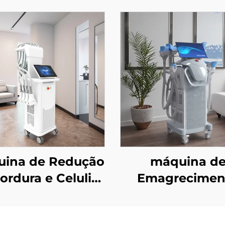
ina de Redução
máquina d
ordura e Celulite
Emagrecimen
 Sculptor com
Criogênico co
er de Diodo de
Cabos e 8 Cab