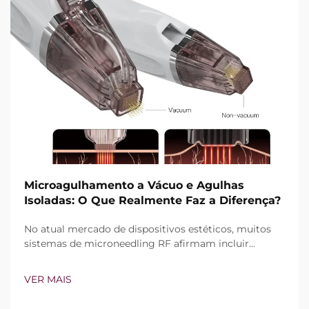
Microagulhamento a Vácuo e Agulhas
Isoladas: O Que Realmente Faz a Diferença?
No atual mercado de dispositivos estéticos, muitos
sistemas de microneedling RF afirmam incluir
tecnologia de vácuo e agulhas isoladas. Contudo, a
verdadeira questão não é simplesmente se esses
VER MAIS
recursos existem, mas sim como funcionam com
precisão durante o tratamento clínico...