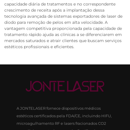
capacidade diária de tratamentos e no correspondente
crescimento de receita após a implantação dessa
tecnologia avançada de sistemas exportadores de laser de
diodo para remoção de pelos em alta velocidade. A
vantagem competitiva proporcionada pela capacidade de
tratamento rápido ajuda as clínicas a se diferenciarem em
mercados saturados e atrair clientes que buscam serviços
estéticos profissionais e eficientes.
A JONTELASER fornece dispositivos médicos
estéticos certificados pela FDA/CE, incluindo HIFU,
microagulhamento RF e lasers fracionados CO2