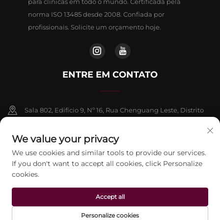
para clínicas em todo o mundo. Certificada pela
norma ISO 13485 desde 2008. Confiada por
profissionais. Solicite um orçamento hoje.
ENTRE EM CONTATO
Sala 802, Edifício 9, Nº 16, Rua Chenguang Leste, Distrito
de Fangshan, Pequim
We value your privacy
+86-13911459627
We use cookies and similar tools to provide our services.
If you don't want to accept all cookies, click Personalize
[email protected]
cookies.
Accept all
Direitos autorais © 2026 Beijing Jontelaser Technology CO., LTD.
Todos os direitos reservados.
Política de Privacidade
Personalize cookies