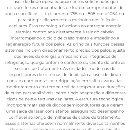
laser de diodo opera equipamentos sofisticados que
utilizam feixes concentrados de luz em comprimentos de
onda específicos — tipicamente 755 nm, 808 nm e 1064 nm
— para atingir eficazmente a melanina nos folículos
capilares. Essa tecnologia funciona ao entregar energia
térmica controlada diretamente à raiz do cabelo,
interrompendo o ciclo de crescimento e impedindo a
regeneração futura dos pelos. As principais funções desses
sistemas incluem direcionamento preciso dos pelos, ajuste
dos níveis de energia e mecanismos integrados de
refrigeração que garantem o conforto do cliente durante as
sessões de tratamento. As unidades modernas de
exportadores de sistemas de depilação a laser de diodo
contam com pontas de refrigeração em safira avançadas,
monitoramento em tempo real da temperatura e durações
de pulso personalizáveis, permitindo adaptação a diferentes
tipos de pele e texturas capilares. A estrutura tecnológica
incorpora matrizes de diodos semicondutores que geram
uma saída de laser consistente, assegurando desempenho
confiável ao longo de milhares de ciclos de tratamento.
Esses sistemas oferecem normalmente diversos tamanhos
de spot — desde áreas pequenas e de alta precisão até