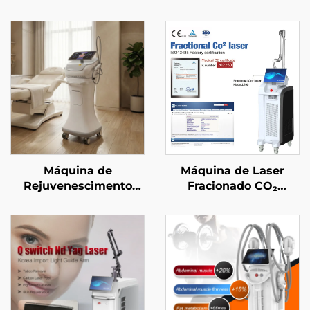
Máquina de
Máquina de Laser
Rejuvenescimento
Fracionado CO₂
Facial com
aprovada pela FDA, CE
Microagulhamento em
Médico e MMDSAP
Ouro e
Radiofrequência de
Dupla Frequência (1/2
MHz)