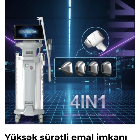
Yüksək sürətli emal imkanı