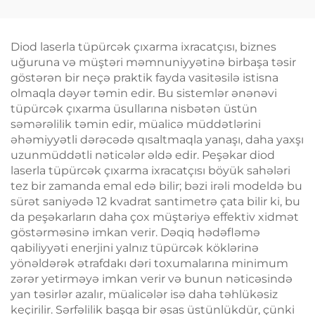
Avadanlığı,
Elektromaqnit Kasıtlı
Stimulyasiya
Diod laserla tüpürcək çıxarma ixracatçısı, biznes
uğuruna və müştəri məmnuniyyətinə birbaşa təsir
göstərən bir neçə praktik fayda vasitəsilə istisna
olmaqla dəyər təmin edir. Bu sistemlər ənənəvi
tüpürcək çıxarma üsullarına nisbətən üstün
səmərəlilik təmin edir, müalicə müddətlərini
əhəmiyyətli dərəcədə qısaltmaqla yanaşı, daha yaxşı
uzunmüddətli nəticələr əldə edir. Peşəkar diod
laserla tüpürcək çıxarma ixracatçısı böyük sahələri
tez bir zamanda emal edə bilir; bəzi irəli modeldə bu
sürət saniyədə 12 kvadrat santimetrə çata bilir ki, bu
da peşəkarların daha çox müştəriyə effektiv xidmət
göstərməsinə imkan verir. Dəqiq hədəfləmə
qabiliyyəti enerjini yalnız tüpürcək köklərinə
yönəldərək ətrafdakı dəri toxumalarına minimum
zərər yetirməyə imkan verir və bunun nəticəsində
yan təsirlər azalır, müalicələr isə daha təhlükəsiz
keçirilir. Sərfəlilik başqa bir əsas üstünlükdür, çünki