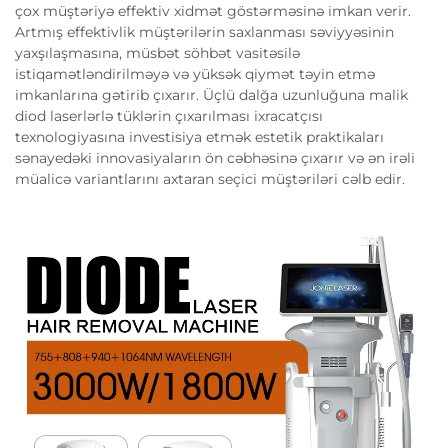
çox müştəriyə effektiv xidmət göstərməsinə imkan verir.
Artmış effektivlik müştərilərin saxlanması səviyyəsinin
yaxşılaşmasına, müsbət söhbət vasitəsilə
istiqamətləndirilməyə və yüksək qiymət təyin etmə
imkanlarına gətirib çıxarır. Üçlü dalğa uzunluğuna malik
diod laserlərlə tüklərin çıxarılması ixracatçısı
texnologiyasına investisiya etmək estetik praktikaları
sənayedəki innovasiyaların ön cəbhəsinə çıxarır və ən irəli
müalicə variantlarını axtaran seçici müştəriləri cəlb edir.