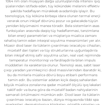
1064 nm olan müəyyən dalğa uzunluqlarında intensiv işıq
şüalarından istifadə edən, tüy kökündəki melanini effektiv
şəkildə hədəfləyən mürəkkəb avadanlıqla işləyir. Bu
texnologiya, tüy kökünə birbaşa idarə olunan termal enerji
verərək onun inkişaf dövrünü pozur və gələcəkdə tüyün
yenidən böyüməsini maneə törədir. Belə sistemlərin əsas
funksiyaları arasında dəqiq tüy hədəflənməsi, tənzimlənə
bilən enerji parametrləri və müştəriyə müalicə zamanı
rahatlıq təmin edən inteqral soyutma mexanizmləri yer alır.
Müasir diod laser ilə tüklərin çıxarılması ixracatçısı cihazları,
müxtəlif dəri tipləri və tüy strukturlarına uyğunlaşdırıla
bilən inkişaf etmiş safir soyutma ucları, real vaxt rejimində
temperatur monitorinqi və fərdiləşdirilə bilən impuls
müddətləri ilə xarakterizə olunur. Texnoloji əsas, sabit laser
çıxışı yaradan yarımkeçirici diod massivlərindən ibarətdir ki,
bu da minlərlə müalicə dövrü boyu etibarlı performans
təmin edir. Bu sistemlər adətən kiçik dəqiq sahələrdən
böyük müalicə zonalarına qədər müxtəlif ölçülü işıq ləkələri
təklif edir və buna görə də müxtəlif bədən nahiyələrinin
səmərəli örtülməsini mümkün edir. Diod laser ilə tüklərin
çıxarılması ixracatçısı bazarı, dünya miqyasında tibbi spa
mərkəzləri, dermatologiya klinikaları, gözəllik salonları və