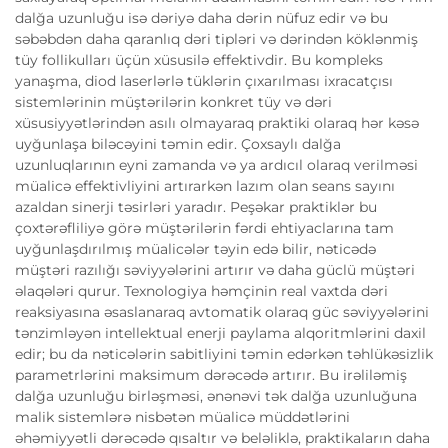
dalğa uzunluğu isə dəriyə daha dərin nüfuz edir və bu
səbəbdən daha qaranlıq dəri tipləri və dərindən köklənmiş
tüy follikulları üçün xüsusilə effektivdir. Bu kompleks
yanaşma, diod laserlərlə tüklərin çıxarılması ixracatçısı
sistemlərinin müştərilərin konkret tüy və dəri
xüsusiyyətlərindən asılı olmayaraq praktiki olaraq hər kəsə
uyğunlaşa biləcəyini təmin edir. Çoxsaylı dalğa
uzunluqlarının eyni zamanda və ya ardıcıl olaraq verilməsi
müalicə effektivliyini artırarkən lazım olan seans sayını
azaldan sinerji təsirləri yaradır. Peşəkar praktiklər bu
çoxtərəfliliyə görə müştərilərin fərdi ehtiyaclarına tam
uyğunlaşdırılmış müalicələr təyin edə bilir, nəticədə
müştəri razılığı səviyyələrini artırır və daha güclü müştəri
əlaqələri qurur. Texnologiya həmçinin real vaxtda dəri
reaksiyasına əsaslanaraq avtomatik olaraq güc səviyyələrini
tənzimləyən intellektual enerji paylama alqoritmlərini daxil
edir; bu da nəticələrin sabitliyini təmin edərkən təhlükəsizlik
parametrlərini maksimum dərəcədə artırır. Bu irəliləmiş
dalğa uzunluğu birləşməsi, ənənəvi tək dalğa uzunluğuna
malik sistemlərə nisbətən müalicə müddətlərini
əhəmiyyətli dərəcədə qısaltır və beləliklə, praktikaların daha