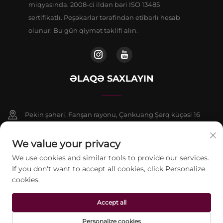
miqyasında. 2008-ci ildən bəri ISO 13485
sertifikatlı. Peşəkarlar tərəfindən etibarlı hesab
olunur. Bu gün qiymət təklifi alın.
ƏLAQƏ SAXLAYIN
Pekin şəhəri, Fanşan rayonu, Çənkuang Şərq küçəsi 16
saylı binanın 9 nömrəli binasının 802-ci otağı
We value your privacy
+86-13911459627
We use cookies and similar tools to provide our services.
If you don't want to accept all cookies, click Personalize
[email protected]
cookies.
Accept all
© 2026 Pekin Jontelaser Texnologiya Şirkəti Məhdud Məsuliyyətli
Cəmiyyəti. Bütün hüquqlar qorunur.
Gizlilik Siyasəti
Personalize cookies