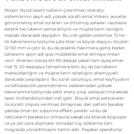
Müasir diyod laserli tüklərin çıxarılması ixracatçı
sistemlərinin qeyri-adi yüksək sürətli emal imkanı, əvvəllər
görünməmiş emal sürətləri və örtülmüş sahələri vasitəsilə
estetik təcrübənin səmərəliliyini və müştərilərin razılığını
inqilabi dərəcədə dəyişdirir. Bu irəli gedən sistemlər 12 Hz-
lik təkrarlanma tezliyinə çata bilər və böyük daşıyıcı ölçüləri
12×30 mm-ə çatır ki, bu da praktiki həkimlərə geniş bədən
sahələrini qeyri-adi qısa müddətdə emal etməyə imkan
verir. Ənənəvi olaraq 60–90 dəqiqə çəkən tam ayaq emalı
indi 15–20 dəqiqəyə tamamlana bilir; bu da təcrübənin
məhsuldarlığını və müştərilərin rahatlığını əhəmiyyətli
dərəcədə yaxşılaşdırır. Bu sürət üstünlüyü, emal keyfiyyətini
və təhlükəsizlik parametrlərini zədələmədən yüksək
təkrarlanma tezliyində sabit enerji çıxışı saxlayan mürəkkəb
laser mühəndisliyindən irəli gəlir. Böyük emal pəncərələri
ilə sürətli impuls verilməsi birləşməsi dəri səthini bərabər
şəkildə örtən bir süpürmə effekti yaradır və bu da
nəticələrin bərabərsiz olmasına səbəb ola biləcək boşluqlar
və ya üst-üstə düşmələr olmadan tüy köklərinə tam
miqyasda yönəldilməsini təmin edir. Peşəkar operatorlar