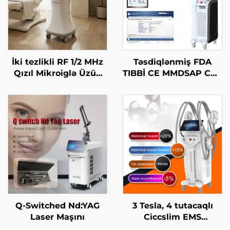
İki tezlikli RF 1/2 MHz
Təsdiqlənmiş FDA
Qızıl Mikroiglə Üzün
TIBBİ CE MMDSAP CO2
Bərpa Edilməsi Maşını
Fraksional Laser
Maşını
Q-Switched Nd:YAG
3 Tesla, 4 tutacaqlı
Laser Maşını
Ciccslim EMS
Kosmetik Salon