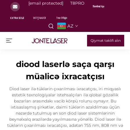
[email protected]
T8PRO
AZ
Qiymət təklifi alın
diood laserlə saça qarşı
müalicə ixracatçısı
Diod laser ilə tüklərin çıxarılması ixracatçısı, iri miqyaslı
estetik texnologiyalar istehsalçıları ilə qlobal gözəllik
bazarları arasındakı vacib körpü rolunu oynayır. Bu
ixtisaslaşmış şirkətlər, daimi tüklərin azaldılması üçün
nəzərdə tutulmuş ən son diod laser sistemlərinin
beynəlxalq ərazilərdə yayılmasına yönəlib. Diod laser ilə
tüklərin çıxarılması ixracatçısı, adətən 755 nm, 808 nm və