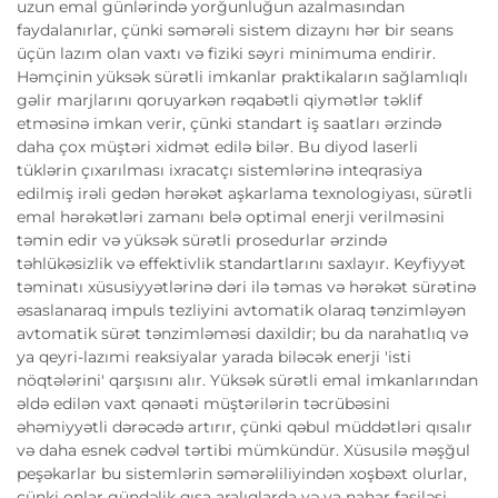
uzun emal günlərində yorğunluğun azalmasından
faydalanırlar, çünki səmərəli sistem dizaynı hər bir seans
üçün lazım olan vaxtı və fiziki səyri minimuma endirir.
Həmçinin yüksək sürətli imkanlar praktikaların sağlamlıqlı
gəlir marjlarını qoruyarkən rəqabətli qiymətlər təklif
etməsinə imkan verir, çünki standart iş saatları ərzində
daha çox müştəri xidmət edilə bilər. Bu diyod laserli
tüklərin çıxarılması ixracatçı sistemlərinə inteqrasiya
edilmiş irəli gedən hərəkət aşkarlama texnologiyası, sürətli
emal hərəkətləri zamanı belə optimal enerji verilməsini
təmin edir və yüksək sürətli prosedurlar ərzində
təhlükəsizlik və effektivlik standartlarını saxlayır. Keyfiyyət
təminatı xüsusiyyətlərinə dəri ilə təmas və hərəkət sürətinə
əsaslanaraq impuls tezliyini avtomatik olaraq tənzimləyən
avtomatik sürət tənzimləməsi daxildir; bu da narahatlıq və
ya qeyri-lazımi reaksiyalar yarada biləcək enerji 'isti
nöqtələrini' qarşısını alır. Yüksək sürətli emal imkanlarından
əldə edilən vaxt qənaəti müştərilərin təcrübəsini
əhəmiyyətli dərəcədə artırır, çünki qəbul müddətləri qısalır
və daha esnek cədvəl tərtibi mümkündür. Xüsusilə məşğul
peşəkarlar bu sistemlərin səmərəliliyindən xoşbəxt olurlar,
çünki onlar gündəlik qısa aralıqlarda və ya nahar fasiləsi