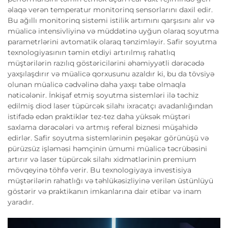
əlaqə verən temperatur monitorinq sensorlarını daxil edir.
Bu ağıllı monitorinq sistemi istilik artımını qarşısını alır və
müalicə intensivliyinə və müddətinə uyğun olaraq soyutma
parametrlərini avtomatik olaraq tənzimləyir. Safir soyutma
texnologiyasının təmin etdiyi artırılmış rahatlıq
müştərilərin razılıq göstəricilərini əhəmiyyətli dərəcədə
yaxşılaşdırır və müalicə qorxusunu azaldır ki, bu da tövsiyə
olunan müalicə cədvəlinə daha yaxşı tabe olmaqla
nəticələnir. İnkişaf etmiş soyutma sistemləri ilə təchiz
edilmiş diod laser tüpürcək silahı ixracatçı avadanlığından
istifadə edən praktiklər tez-tez daha yüksək müştəri
saxlama dərəcələri və artmış referal biznesi müşahidə
edirlər. Safir soyutma sistemlərinin peşəkar görünüşü və
pürüzsüz işləməsi həmçinin ümumi müalicə təcrübəsini
artırır və laser tüpürcək silahı xidmətlərinin premium
mövqeyinə töhfə verir. Bu texnologiyaya investisiya
müştərilərin rahatlığı və təhlükəsizliyinə verilən üstünlüyü
göstərir və praktikanın imkanlarına dair etibar və inam
yaradır.