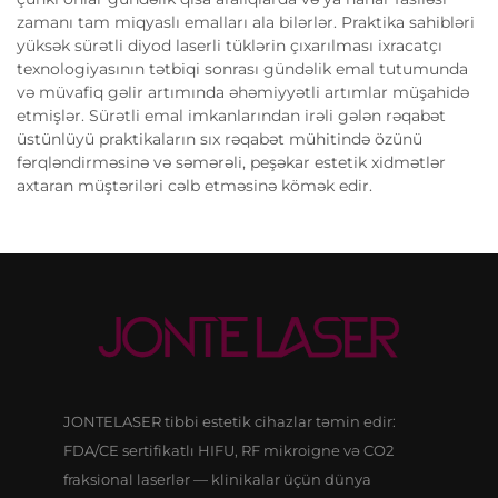
zamanı tam miqyaslı emalları ala bilərlər. Praktika sahibləri
yüksək sürətli diyod laserli tüklərin çıxarılması ixracatçı
texnologiyasının tətbiqi sonrası gündəlik emal tutumunda
və müvafiq gəlir artımında əhəmiyyətli artımlar müşahidə
etmişlər. Sürətli emal imkanlarından irəli gələn rəqabət
üstünlüyü praktikaların sıx rəqabət mühitində özünü
fərqləndirməsinə və səmərəli, peşəkar estetik xidmətlər
axtaran müştəriləri cəlb etməsinə kömək edir.
JONTELASER tibbi estetik cihazlar təmin edir:
FDA/CE sertifikatlı HIFU, RF mikroigne və CO2
fraksional laserlər — klinikalar üçün dünya