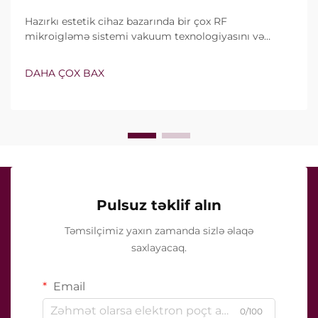
Hazırkı estetik cihaz bazarında bir çox RF
mikroigləmə sistemi vakuum texnologiyasını və
izolyasiyalı iynələri özündə birləşdirir. Lakin həqiqi
sual yalnız bu xüsusiyyətlərin mövcud olub-olmaması
DAHA ÇOX BAX
deyil, onların klinik müalicə zamanı necə dəqiq işlədiyi
ilə bağlıdır...
Pulsuz təklif alın
Təmsilçimiz yaxın zamanda sizlə əlaqə
saxlayacaq.
Email
0/100