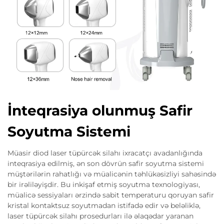
İnteqrasiya olunmuş Safir
Soyutma Sistemi
Müasir diod laser tüpürcək silahı ixracatçı avadanlığında
inteqrasiya edilmiş, ən son dövrün safir soyutma sistemi
müştərilərin rahatlığı və müalicənin təhlükəsizliyi sahəsində
bir irəliləyişdir. Bu inkişaf etmiş soyutma texnologiyası,
müalicə sessiyaları ərzində sabit temperaturu qoruyan safir
kristal kontaktsuz soyutmadan istifadə edir və beləliklə,
laser tüpürcək silahı prosedurları ilə əlaqədar yaranan