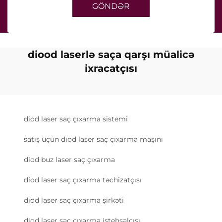
GÖNDƏR
diood laserlə saça qarşı müalicə
ixracatçısı
diod laser saç çıxarma sistemi
satış üçün diod laser saç çıxarma maşını
diod buz laser saç çıxarma
diod laser saç çıxarma təchizatçısı
diod laser saç çıxarma şirkəti
diod laser saç çıxarma istehsalçısı