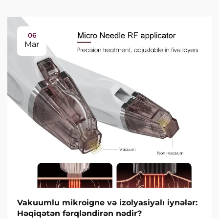
06
Mar
Vakuumlu mikroigne və izolyasiyalı iynələr:
Həqiqətən fərqləndirən nədir?