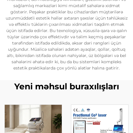
sağlamlıq mərkəzləri kimi müxtəlif sahələrə xidmət
göstərir. Peşəkar praktiklər bu cihazlardan müştərilərə
uzunmüddətli estetik həllər axtaran şəxslər üçün təhlükəsiz
və effektiv tüklərin çıxarılması xidmətləri təqdim etmək
üçün istifadə edirlər. Bu texnologiya, xüsusilə qara və qalın
tüylər üzərində çox effektivdir və təlim keçmiş peşəkarlar
tərəfindən istifadə edildikdə, əksər dəri rəngləri üçün
uyğundur. Müalicə sahələri adətən ayaqlar, qollar, qoltuq
altı, bikinidən istifadə olunan nahiyələr, üz bölgələri və bel
sahələrini əhatə edir ki, bu da bu sistemləri kompleks
estetik praktikalarda çox yönlü alətlər halına gətirir.
Yeni məhsul buraxılışları