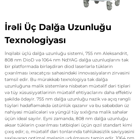
İrəli Üç Dalğa Uzunluğu
Texnologiyası
İnqilabi üçlü dalğa uzunluğu sistemi, 755 nm Aleksandrit,
808 nm DioD və 1064 nm Nd:YAG dalğa uzunluqlarını tək
bir platformada birləşdirən diod laserlərlə tüklərin
çıxarılması ixracatçısı sahəsindəki innovasiyaların zirvəsini
təmsil edir. Bu mürəkkəb texnologiya tək dalğa
uzunluğuna malik sistemlərə nisbətən müxtəlif dəri tipləri
və tüy xüsusiyyətlərinin müxtəlif ehtiyaclarını daha effektiv
şəkildə ödəyir. 755 nm dalğa uzunluğu nazik və açıq rəngli
tüyləri hədəfləməkdə üstünlük qazanır və bu səbəbdən üz
nahiyəsi müalicələri və yüngül tüy sıxlığına malik sahələr
üçün ideal sayılır. Eyni zamanda, 808 nm dalğa uzunluğu
əksər tüklərin çıxarılması tətbiqləri üçün qızıl standart kimi
çıxış edir; o, müxtəlif dəri tonlarında təhlükəsizlik səviyyəsini
saxlayaraq optimal melanin udulmasını təmin edir. 1064 nm