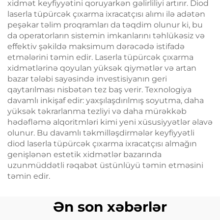
xidmət keyfiyyətini qoruyarkən gəlirliliyi artırır. Diod
laserla tüpürcək çıxarma ixracatçısı alımı ilə adətən
peşəkar təlim proqramları da təqdim olunur ki, bu
da operatorların sistemin imkanlarını təhlükəsiz və
effektiv şəkildə maksimum dərəcədə istifadə
etmələrini təmin edir. Laserla tüpürcək çıxarma
xidmətlərinə qoyulan yüksək qiymətlər və artan
bazar tələbi sayəsində investisiyanın geri
qaytarılması nisbətən tez baş verir. Texnologiya
davamlı inkişaf edir: yaxşılaşdırılmış soyutma, daha
yüksək təkrarlanma tezliyi və daha mürəkkəb
hədəfləmə alqoritmləri kimi yeni xüsusiyyətlər əlavə
olunur. Bu davamlı təkmilləşdirmələr keyfiyyətli
diod laserla tüpürcək çıxarma ixracatçısı almağın
genişlənən estetik xidmətlər bazarında
uzunmüddətli rəqabət üstünlüyü təmin etməsini
təmin edir.
Ən son xəbərlər