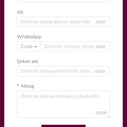
Ad
0/100
WhatsApp
Code
0/100
Şirkət adı
0/200
Mesaj
0/1000