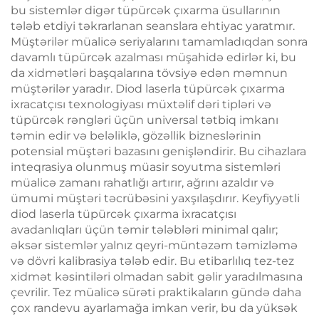
bu sistemlər digər tüpürcək çıxarma üsullarının
tələb etdiyi təkrarlanan seanslara ehtiyac yaratmır.
Müştərilər müalicə seriyalarını tamamladıqdan sonra
davamlı tüpürcək azalması müşahidə edirlər ki, bu
da xidmətləri başqalarına tövsiyə edən məmnun
müştərilər yaradır. Diod laserla tüpürcək çıxarma
ixracatçısı texnologiyası müxtəlif dəri tipləri və
tüpürcək rəngləri üçün universal tətbiq imkanı
təmin edir və beləliklə, gözəllik bizneslərinin
potensial müştəri bazasını genişləndirir. Bu cihazlara
inteqrasiya olunmuş müasir soyutma sistemləri
müalicə zamanı rahatlığı artırır, ağrını azaldır və
ümumi müştəri təcrübəsini yaxşılaşdırır. Keyfiyyətli
diod laserla tüpürcək çıxarma ixracatçısı
avadanlıqları üçün təmir tələbləri minimal qalır;
əksər sistemlər yalnız qeyri-müntəzəm təmizləmə
və dövri kalibrasiya tələb edir. Bu etibarlılıq tez-tez
xidmət kəsintiləri olmadan sabit gəlir yaradılmasına
çevrilir. Tez müalicə sürəti praktikaların gündə daha
çox randevu ayarlamağa imkan verir, bu da yüksək