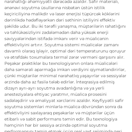
narahatlığı əhəmiyyətli dərəcədə azaldır. Safir materialı,
ənənəvi soyutma üsullarına nisbətən üstün istilik
keçiriciliyinə malikdir və laser enerjisi tüpürcək köklərini
dərinlikdə hədəfləyərkən dəri səthinin istiliyini effektiv
şəkildə udur. Bu iki tərəfli yanaşma, müştərilərin rahatlığını
və təhlükəsizliyini zədələmədən daha yüksək enerji
səviyyələrindən istifadə imkanı verir və müalicənin
effektivliyini artırır. Soyutma sistemi müalicələr zamanı
davamlı olaraq işləyir, optimal dəri temperaturunu qoruyur
və ətrafdakı toxumalara termal zərər verməni qarşısını alır.
Peşəkar praktiklər bu texnologiyanın onlara müalicələri
daha səmərəli aparmağa imkan verdiyini qiymətləndirirlər,
çünki müştərilər minimal narahatlıq yaşayırlar və sessiyalar
ərzində daha az fasilə tələb edirlər. İnteqrasiya edilmiş
dizayn ayrı-ayrı soyutma avadanlığına və ya yerli
anesteziyalara ehtiyac yaratmır, müalicə prosesini
sadələşdirir və əməliyyat xərclərini azaldır. Keyfiyyətli safir
soyutma sistemləri minlərlə müalicə dövründən sonra da
effektivliyini saxlayaraq peşəkarlar və müştərilər üçün
etibarlı və sabit performans təmin edir. Bu texnologiya
həmçinin hər bir sessiya ərzində optimal soyutma
performansını təmin etmək üçün real vaxt rejimində geri