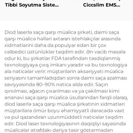
Tibbi Soyutma Sistemi
Ciccslim EMS
Estetik Laser üçün
Kosmetik Salon
Ağrı Azaldılması,
Avadanlığı,
Epidermis Müdafiəsi,
Elektromaqnit Kasıtlı
Davamlı, Təmasdan
Stimulyasiya
Diod laserlə saça qarşı müalicə şirkəti, daimi saça
Azad Kliniki İstifadə
qarşı müalicə həlləri axtaran istehlakçılar arasında
üçün
xidmətlərini daha da populyar edən bir çox
cəlbedici üstünlüklər təqdim edir. Ən vacib məsələ
odur ki, bu şirkətlər FDA tərəfindən təsdiqlənmiş
texnologiyaya çıxış imkanı yaradır və bu texnologiya
əla nəticələr verir: müştərilərin əksəriyyəti müalicə
seriyasını tamamladıqdan sonra daimi saça azalması
səviyyəsində 80–90% nəticə əldə edir. Saçın
qırxılması, ağacın çıxarılması və ya çəkilməsi kimi
ənənəvi saça qarşı müalicə üsullarından fərqli olaraq,
diod laserlə saça qarşı müalicə şirkətinin xidmətləri
müştərilərə ömür boyu əhəmiyyətli dərəcədə vaxt
və pul qazandıran uzunmüddətli nəticələr təqdim
edir. Diod laser texnologiyasının dəqiqliyi sayəsində
müalicələr ətrafdakı dəriyə təsir göstərmədən