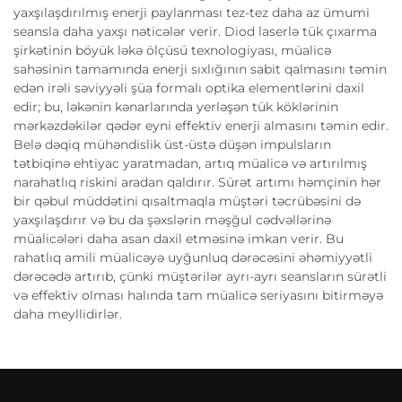
yaxşılaşdırılmış enerji paylanması tez-tez daha az ümumi
seansla daha yaxşı nəticələr verir. Diod laserlə tük çıxarma
şirkətinin böyük ləkə ölçüsü texnologiyası, müalicə
sahəsinin tamamında enerji sıxlığının sabit qalmasını təmin
edən irəli səviyyəli şüa formalı optika elementlərini daxil
edir; bu, ləkənin kənarlarında yerləşən tük köklərinin
mərkəzdəkilər qədər eyni effektiv enerji almasını təmin edir.
Belə dəqiq mühəndislik üst-üstə düşən impulsların
tətbiqinə ehtiyac yaratmadan, artıq müalicə və artırılmış
narahatlıq riskini aradan qaldırır. Sürət artımı həmçinin hər
bir qəbul müddətini qısaltmaqla müştəri təcrübəsini də
yaxşılaşdırır və bu da şəxslərin məşğul cədvəllərinə
müalicələri daha asan daxil etməsinə imkan verir. Bu
rahatlıq amili müalicəyə uyğunluq dərəcəsini əhəmiyyətli
dərəcədə artırıb, çünki müştərilər ayrı-ayrı seansların sürətli
və effektiv olması halında tam müalicə seriyasını bitirməyə
daha meyllidirlər.