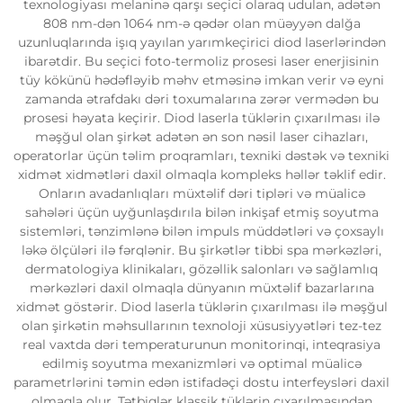
texnologiyası melaninə qarşı seçici olaraq udulan, adətən
808 nm-dən 1064 nm-ə qədər olan müəyyən dalğa
uzunluqlarında işıq yayılan yarımkeçirici diod laserlərindən
ibarətdir. Bu seçici foto-termoliz prosesi laser enerjisinin
tüy kökünü hədəfləyib məhv etməsinə imkan verir və eyni
zamanda ətrafdakı dəri toxumalarına zərər vermədən bu
prosesi həyata keçirir. Diod laserla tüklərin çıxarılması ilə
məşğul olan şirkət adətən ən son nəsil laser cihazları,
operatorlar üçün təlim proqramları, texniki dəstək və texniki
xidmət xidmətləri daxil olmaqla kompleks həllər təklif edir.
Onların avadanlıqları müxtəlif dəri tipləri və müalicə
sahələri üçün uyğunlaşdırıla bilən inkişaf etmiş soyutma
sistemləri, tənzimlənə bilən impuls müddətləri və çoxsaylı
ləkə ölçüləri ilə fərqlənir. Bu şirkətlər tibbi spa mərkəzləri,
dermatologiya klinikaları, gözəllik salonları və sağlamlıq
mərkəzləri daxil olmaqla dünyanın müxtəlif bazarlarına
xidmət göstərir. Diod laserla tüklərin çıxarılması ilə məşğul
olan şirkətin məhsullarının texnoloji xüsusiyyətləri tez-tez
real vaxtda dəri temperaturunun monitorinqi, inteqrasiya
edilmiş soyutma mexanizmləri və optimal müalicə
parametrlərini təmin edən istifadəçi dostu interfeysləri daxil
olmaqla olur. Tətbiqlər klassik tüklərin çıxarılmasından