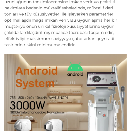
uzunluğunun tənzimlənməsinə imkan verir və praktiki
həkimlərə bədənin müxtəlif sahələrində, müxtəlif dəri
tonları və tüy xüsusiyyətləri ilə işləyərkən parametrləri
optimallaşdırmağa imkan verir. Bu uyğunlaşma hər bir
müştəriyə onun unikal fizioloji xüsusiyyətlərinə uyğun
şəkildə fərdiləşdirilmiş müalicə təcrübəsi təqdim edir,
effektivliyi maksimum səviyyəyə çatdırarkən qeyri-adi
təsirlərin riskini minimuma endirir.