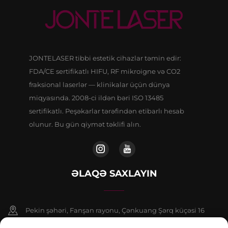
JONTELASER tibbi estetik cihazlar təmin edir:
FDA/CE sertifikatlı HIFU, RF mikroigne və CO2
fraksional laserlər — klinikalar üçün dünya
miqyasında. 2008-ci ildən bəri ISO 13485
sertifikatlı. Peşəkarlar tərəfindən etibarlı hesab
olunur. Bu gün qiymət təklifi alın.
ƏLAQƏ SAXLAYIN
Pekin şəhəri, Fanşan rayonu, Çənkuang Şərq küçəsi 16
saylı binanın 9 nömrəli binasının 802-ci otağı