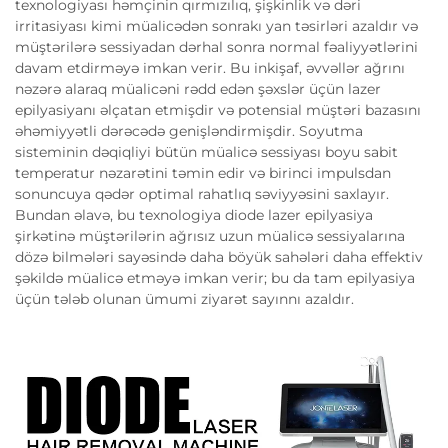
texnologiyası həmçinin qırmızılıq, şişkinlik və dəri
irritasiyası kimi müalicədən sonrakı yan təsirləri azaldır və
müştərilərə sessiyadan dərhal sonra normal fəaliyyətlərini
davam etdirməyə imkan verir. Bu inkişaf, əvvəllər ağrını
nəzərə alaraq müalicəni rədd edən şəxslər üçün lazer
epilyasiyanı əlçatan etmişdir və potensial müştəri bazasını
əhəmiyyətli dərəcədə genişləndirmişdir. Soyutma
sisteminin dəqiqliyi bütün müalicə sessiyası boyu sabit
temperatur nəzarətini təmin edir və birinci impulsdan
sonuncuya qədər optimal rahatlıq səviyyəsini saxlayır.
Bundan əlavə, bu texnologiya diode lazer epilyasiya
şirkətinə müştərilərin ağrısız uzun müalicə sessiyalarına
dözə bilmələri sayəsində daha böyük sahələri daha effektiv
şəkildə müalicə etməyə imkan verir; bu da tam epilyasiya
üçün tələb olunan ümumi ziyarət sayınnı azaldır.