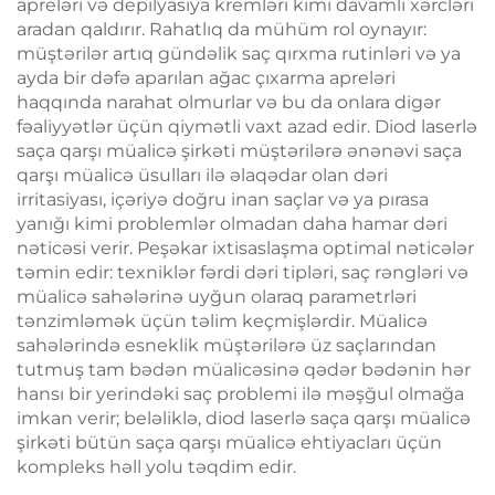
apreləri və depilyasiya kremləri kimi davamlı xərcləri
aradan qaldırır. Rahatlıq da mühüm rol oynayır:
müştərilər artıq gündəlik saç qırxma rutinləri və ya
ayda bir dəfə aparılan ağac çıxarma apreləri
haqqında narahat olmurlar və bu da onlara digər
fəaliyyətlər üçün qiymətli vaxt azad edir. Diod laserlə
saça qarşı müalicə şirkəti müştərilərə ənənəvi saça
qarşı müalicə üsulları ilə əlaqədar olan dəri
irritasiyası, içəriyə doğru inan saçlar və ya pırasa
yanığı kimi problemlər olmadan daha hamar dəri
nəticəsi verir. Peşəkar ixtisaslaşma optimal nəticələr
təmin edir: texniklər fərdi dəri tipləri, saç rəngləri və
müalicə sahələrinə uyğun olaraq parametrləri
tənzimləmək üçün təlim keçmişlərdir. Müalicə
sahələrində esneklik müştərilərə üz saçlarından
tutmuş tam bədən müalicəsinə qədər bədənin hər
hansı bir yerindəki saç problemi ilə məşğul olmağa
imkan verir; beləliklə, diod laserlə saça qarşı müalicə
şirkəti bütün saça qarşı müalicə ehtiyacları üçün
kompleks həll yolu təqdim edir.