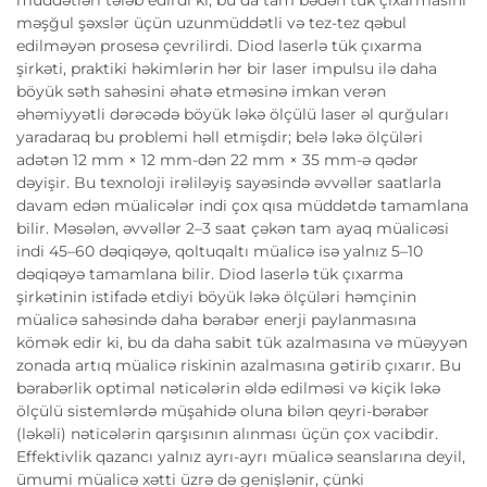
məşğul şəxslər üçün uzunmüddətli və tez-tez qəbul
edilməyən prosesə çevrilirdi. Diod laserlə tük çıxarma
şirkəti, praktiki həkimlərin hər bir laser impulsu ilə daha
böyük səth sahəsini əhatə etməsinə imkan verən
əhəmiyyətli dərəcədə böyük ləkə ölçülü laser əl qurğuları
yaradaraq bu problemi həll etmişdir; belə ləkə ölçüləri
adətən 12 mm × 12 mm-dən 22 mm × 35 mm-ə qədər
dəyişir. Bu texnoloji irəliləyiş sayəsində əvvəllər saatlarla
davam edən müalicələr indi çox qısa müddətdə tamamlana
bilir. Məsələn, əvvəllər 2–3 saat çəkən tam ayaq müalicəsi
indi 45–60 dəqiqəyə, qoltuqaltı müalicə isə yalnız 5–10
dəqiqəyə tamamlana bilir. Diod laserlə tük çıxarma
şirkətinin istifadə etdiyi böyük ləkə ölçüləri həmçinin
müalicə sahəsində daha bərabər enerji paylanmasına
kömək edir ki, bu da daha sabit tük azalmasına və müəyyən
zonada artıq müalicə riskinin azalmasına gətirib çıxarır. Bu
bərabərlik optimal nəticələrin əldə edilməsi və kiçik ləkə
ölçülü sistemlərdə müşahidə oluna bilən qeyri-bərabər
(ləkəli) nəticələrin qarşısının alınması üçün çox vacibdir.
Effektivlik qazancı yalnız ayrı-ayrı müalicə seanslarına deyil,
ümumi müalicə xətti üzrə də genişlənir, çünki