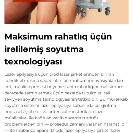
Maksimum rahatlıq üçün
irəliləmiş soyutma
texnologiyası
Lazer epilyasiya üçün diod lazer şirkətlərindən birinin
liderlik etməsinə səbəb olan ən mühüm innovasiyalardan
biri, müalicə prosesi boyu xəstənin rahatlığını maksimum
dərəcədə təmin etmək üçün nəzərdə tutulmuş irəli
səviyyəli soyutma texnologiyasının tətbiqidir. Bu mürəkkəb
soyutma sistemi lazer epilyasiya sahəsində bir qırılma
nöqtəsi təşkil edir və potensial müştərilərin lazer
müalicələri ilə bağlı ən vacib nəzərdə tutduğu
problemlərdən biri — prosedur zamanı yaranan narahatlıq
— ilə mübarizə aparır. Diode lazer epilyasiya şirkəti lazer