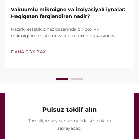
Vakuumlu mikroigne və izolyasiyalı iynələr:
Həqiqətən fərqləndirən nədir?
Hazırkı estetik cihaz bazarında bir çox RF
mikroigləmə sistemi vakuum texnologiyasını və
izolyasiyalı iynələri özündə birləşdirir. Lakin həqiqi
sual yalnız bu xüsusiyyətlərin mövcud olub-olmaması
DAHA ÇOX BAX
deyil, onların klinik müalicə zamanı necə dəqiq işlədiyi
ilə bağlıdır...
Pulsuz təklif alın
Təmsilçimiz yaxın zamanda sizlə əlaqə
saxlayacaq.