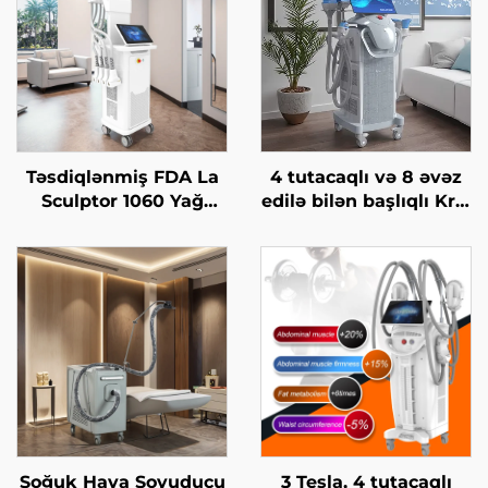
Təsdiqlənmiş FDA La
4 tutacaqlı və 8 əvəz
Sculptor 1060 Yağ
edilə bilən başlıqlı Krio
Azaltma, Sellülit, 1060
Zəiflətmə, 360 dərəcə
nm Diod Laser Bədən
soyutma texnologiyası
Forması Yaradan
ilə krioterapiya, çəki
Zəiflətmə Maşını
itirmə kosmetik maşın
Soğuk Hava Soyuducu
3 Tesla, 4 tutacaqlı