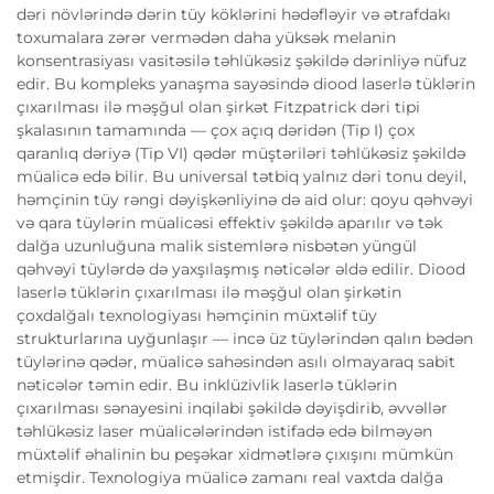
dəri növlərində dərin tüy köklərini hədəfləyir və ətrafdakı
toxumalara zərər vermədən daha yüksək melanin
konsentrasiyası vasitəsilə təhlükəsiz şəkildə dərinliyə nüfuz
edir. Bu kompleks yanaşma sayəsində diood laserlə tüklərin
çıxarılması ilə məşğul olan şirkət Fitzpatrick dəri tipi
şkalasının tamamında — çox açıq dəridən (Tip I) çox
qaranlıq dəriyə (Tip VI) qədər müştəriləri təhlükəsiz şəkildə
müalicə edə bilir. Bu universal tətbiq yalnız dəri tonu deyil,
həmçinin tüy rəngi dəyişkənliyinə də aid olur: qoyu qəhvəyi
və qara tüylərin müalicəsi effektiv şəkildə aparılır və tək
dalğa uzunluğuna malik sistemlərə nisbətən yüngül
qəhvəyi tüylərdə də yaxşılaşmış nəticələr əldə edilir. Diood
laserlə tüklərin çıxarılması ilə məşğul olan şirkətin
çoxdalğalı texnologiyası həmçinin müxtəlif tüy
strukturlarına uyğunlaşır — incə üz tüylərindən qalın bədən
tüylərinə qədər, müalicə sahəsindən asılı olmayaraq sabit
nəticələr təmin edir. Bu inklüzivlik laserlə tüklərin
çıxarılması sənayesini inqilabi şəkildə dəyişdirib, əvvəllər
təhlükəsiz laser müalicələrindən istifadə edə bilməyən
müxtəlif əhalinin bu peşəkar xidmətlərə çıxışını mümkün
etmişdir. Texnologiya müalicə zamanı real vaxtda dalğa