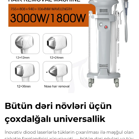
Bütün dəri növləri üçün
çoxdalğalı universallik
İnovativ diood laserlərlə tüklərin çıxarılması ilə məşğul olan
şirkətin fərqləndirici xüsusiyyəti — bütün dəri növləri və tüy