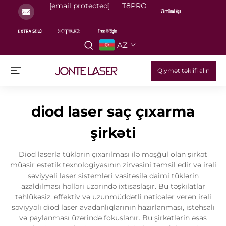
[email protected]
T8PRO
AZ
Qiymət təklifi alın
diod laser saç çıxarma
şirkəti
Diod laserla tüklərin çıxarılması ilə məşğul olan şirkət
müasir estetik texnologiyasının zirvəsini təmsil edir və irəli
səviyyəli laser sistemləri vasitəsilə daimi tüklərin
azaldılması həlləri üzərində ixtisaslaşır. Bu təşkilatlar
təhlükəsiz, effektiv və uzunmüddətli nəticələr verən irəli
səviyyəli diod laser avadanlıqlarının hazırlanması, istehsalı
və paylanması üzərində fokuslanır. Bu şirkətlərin əsas