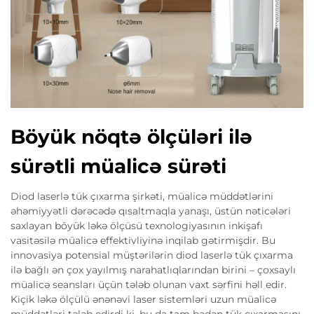
Böyük nöqtə ölçüləri ilə
sürətli müalicə sürəti
Diod laserlə tük çıxarma şirkəti, müalicə müddətlərini
əhəmiyyətli dərəcədə qısaltmaqla yanaşı, üstün nəticələri
saxlayan böyük ləkə ölçüsü texnologiyasının inkişafı
vasitəsilə müalicə effektivliyinə inqilab gətirmişdir. Bu
innovasiya potensial müştərilərin diod laserlə tük çıxarma
ilə bağlı ən çox yayılmış narahatlıqlarından birini – çoxsaylı
müalicə seansları üçün tələb olunan vaxt sərfini həll edir.
Kiçik ləkə ölçülü ənənəvi laser sistemləri uzun müalicə
müddətləri tələb edirdi ki, bu da tam bədən tük çıxarmasını