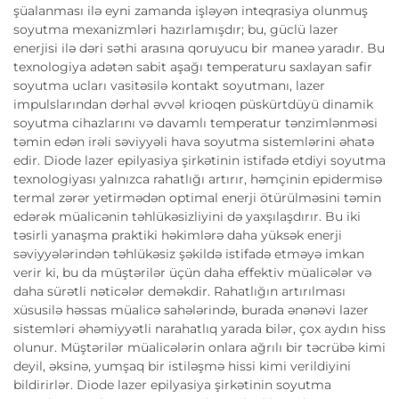
şüalanması ilə eyni zamanda işləyən inteqrasiya olunmuş
soyutma mexanizmləri hazırlamışdır; bu, güclü lazer
enerjisi ilə dəri səthi arasına qoruyucu bir maneə yaradır. Bu
texnologiya adətən sabit aşağı temperaturu saxlayan safir
soyutma ucları vasitəsilə kontakt soyutmanı, lazer
impulslarından dərhal əvvəl krioqen püskürtdüyü dinamik
soyutma cihazlarını və davamlı temperatur tənzimlənməsi
təmin edən irəli səviyyəli hava soyutma sistemlərini əhatə
edir. Diode lazer epilyasiya şirkətinin istifadə etdiyi soyutma
texnologiyası yalnızca rahatlığı artırır, həmçinin epidermisə
termal zərər yetirmədən optimal enerji ötürülməsini təmin
edərək müalicənin təhlükəsizliyini də yaxşılaşdırır. Bu iki
təsirli yanaşma praktiki həkimlərə daha yüksək enerji
səviyyələrindən təhlükəsiz şəkildə istifadə etməyə imkan
verir ki, bu da müştərilər üçün daha effektiv müalicələr və
daha sürətli nəticələr deməkdir. Rahatlığın artırılması
xüsusilə həssas müalicə sahələrində, burada ənənəvi lazer
sistemləri əhəmiyyətli narahatlıq yarada bilər, çox aydın hiss
olunur. Müştərilər müalicələrin onlara ağrılı bir təcrübə kimi
deyil, əksinə, yumşaq bir istiləşmə hissi kimi verildiyini
bildirirlər. Diode lazer epilyasiya şirkətinin soyutma