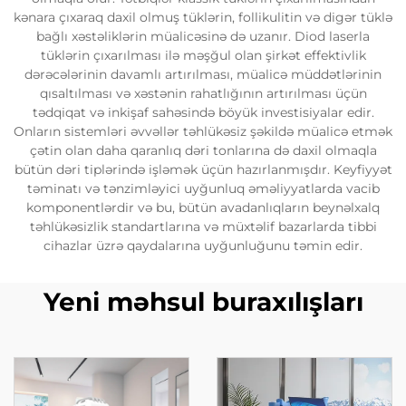
kənara çıxaraq daxil olmuş tüklərin, follikulitin və digər tüklə
bağlı xəstəliklərin müalicəsinə də uzanır. Diod laserla
tüklərin çıxarılması ilə məşğul olan şirkət effektivlik
dərəcələrinin davamlı artırılması, müalicə müddətlərinin
qısaltılması və xəstənin rahatlığının artırılması üçün
tədqiqat və inkişaf sahəsində böyük investisiyalar edir.
Onların sistemləri əvvəllər təhlükəsiz şəkildə müalicə etmək
çətin olan daha qaranlıq dəri tonlarına də daxil olmaqla
bütün dəri tiplərində işləmək üçün hazırlanmışdır. Keyfiyyət
təminatı və tənzimləyici uyğunluq əməliyyatlarda vacib
komponentlərdir və bu, bütün avadanlıqların beynəlxalq
təhlükəsizlik standartlarına və müxtəlif bazarlarda tibbi
cihazlar üzrə qaydalarına uyğunluğunu təmin edir.
Yeni məhsul buraxılışları