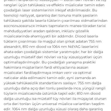
rəngləri üçün təhlükəsiz və effektiv müalicələr təmin edən
çoxdalğalı laser sistemlərinin inkişaf etdirilməsidir. Bu
texnoloji nailiyyət, qaranlıq dəri tonuna malik şəxslərin
təhlükəsiz şəkildə laserlə tüklərin çıxarılması xidmətlərindən
воспользоваться imkanı tapmalarını maneə törədən tarixi
məhdudiyyətləri aradan qaldıran, inklüziv gözəllik
müalicələrində əhəmiyyətli bir addımdır. Diood laserlə
tüklərin çıxarılması ilə məşğul olan şirkət adətən 755 nm
alesandrit, 810 nm diood və 1064 nm Nd:YAG laserlərini
əhatə edən çoxdalğalı sistemlər yaratmışdır; hər bir dalğa
uzunluğu müxtəlif dəri növləri və tüy xüsusiyyətləri üçün
optimallaşdırılmışdır. Bu çoxdalğalı yanaşma praktiki
həkimlərə müştərilərin fərdi ehtiyaclarına əsasən
müalicələri fərdiləşdirməyə imkan verir və optimal
nəticələr əldə edilməsini təmin edir, eyni zamanda ən
yüksək təhlükəsizlik standartlarını saxlayır. 755 nm dalğa
uzunluğu daha açıq dəri tonlu şəxslərdə incə, yüngül rəngli
tüylərin müalicəsində üstünlük təşkil edir; 810 nm diood
dalğa uzunluğu isə müxtəlif tüy növləri ilə müşayiət olunan
orta dəri tonları üçün universal müalicə variantları təqdim
edir. 1064 nm dalğa uzunluğu xüsusi olaraq daha qaranlıq