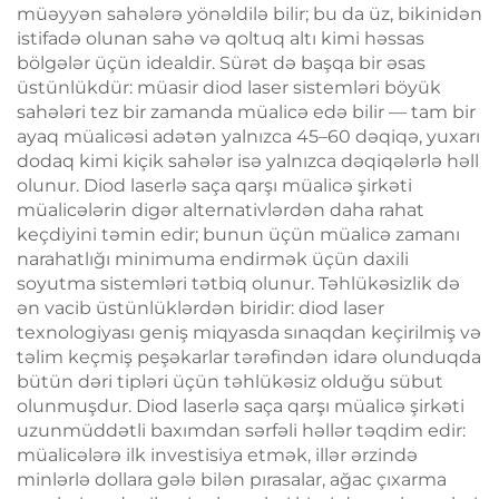
müəyyən sahələrə yönəldilə bilir; bu da üz, bikinidən
istifadə olunan sahə və qoltuq altı kimi həssas
bölgələr üçün idealdir. Sürət də başqa bir əsas
üstünlükdür: müasir diod laser sistemləri böyük
sahələri tez bir zamanda müalicə edə bilir — tam bir
ayaq müalicəsi adətən yalnızca 45–60 dəqiqə, yuxarı
dodaq kimi kiçik sahələr isə yalnızca dəqiqələrlə həll
olunur. Diod laserlə saça qarşı müalicə şirkəti
müalicələrin digər alternativlərdən daha rahat
keçdiyini təmin edir; bunun üçün müalicə zamanı
narahatlığı minimuma endirmək üçün daxili
soyutma sistemləri tətbiq olunur. Təhlükəsizlik də
ən vacib üstünlüklərdən biridir: diod laser
texnologiyası geniş miqyasda sınaqdan keçirilmiş və
təlim keçmiş peşəkarlar tərəfindən idarə olunduqda
bütün dəri tipləri üçün təhlükəsiz olduğu sübut
olunmuşdur. Diod laserlə saça qarşı müalicə şirkəti
uzunmüddətli baxımdan sərfəli həllər təqdim edir:
müalicələrə ilk investisiya etmək, illər ərzində
minlərlə dollara gələ bilən pırasalar, ağac çıxarma