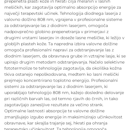
prepenetra plasti kože in hkrati cilja melanin v lasnih
mešičkih, kar zagotavlja optimalno absorpcijo energije za
največji terapevtski učinek. Tehnologija diodnega laserja z
valovno dolžino 808 nm, vgrajena v profesionalne sisteme
za odstranjevanje las z diodnim laserjem, omogoča
nadpovprečno globino prepenetranja v primerjavi z
drugimi vrstami laserjev in doseže lasne mešičke, ki ležijo v
globljih plasteh kože. Ta napredna izbira valovne dolžine
omogoča profesionalni napravi za odstranjevanje las z
diodnim laserjem, da obravnava grube in vztrajne lasje, ki se
upirajo drugim metodam odstranjevanja. Načelo selektivne
fototermolize te tehnologije zagotavlja, da okoliška kožna
tkiva ostanejo nepoškodovana, medtem ko lasni mešički
prejmejo koncentrirano toplotno energijo. Profesionalni
sistemi za odstranjevanje las z diodnim laserjem, ki
uporabljajo tehnologijo 808 nm, kažejo dosledno delovanje
pri različnih barvah las, od temno rjavih do črnih, in tako
zagotavljajo zanesljive rezultate za večino strank.
Optimalne lastnosti absorpcije te valovne dolžine
zmanjšujejo izgubo energije in maksimizirajo učinkovitost
obravnave, kar skrajša trajanje sej, hkrati pa ohranja
terapevtsko učinkovitost. Ta tehnologija omogoča