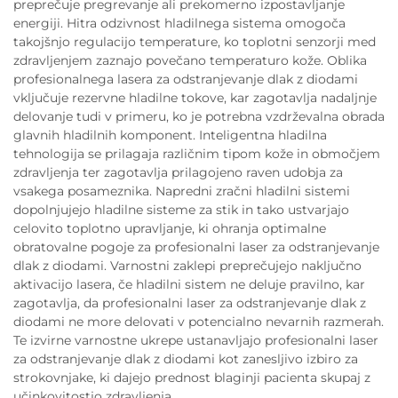
preprečuje pregrevanje ali prekomerno izpostavljanje
energiji. Hitra odzivnost hladilnega sistema omogoča
takojšnjo regulacijo temperature, ko toplotni senzorji med
zdravljenjem zaznajo povečano temperaturo kože. Oblika
profesionalnega lasera za odstranjevanje dlak z diodami
vključuje rezervne hladilne tokove, kar zagotavlja nadaljnje
delovanje tudi v primeru, ko je potrebna vzdrževalna obrada
glavnih hladilnih komponent. Inteligentna hladilna
tehnologija se prilagaja različnim tipom kože in območjem
zdravljenja ter zagotavlja prilagojeno raven udobja za
vsakega posameznika. Napredni zračni hladilni sistemi
dopolnjujejo hladilne sisteme za stik in tako ustvarjajo
celovito toplotno upravljanje, ki ohranja optimalne
obratovalne pogoje za profesionalni laser za odstranjevanje
dlak z diodami. Varnostni zaklepi preprečujejo naključno
aktivacijo lasera, če hladilni sistem ne deluje pravilno, kar
zagotavlja, da profesionalni laser za odstranjevanje dlak z
diodami ne more delovati v potencialno nevarnih razmerah.
Te izvirne varnostne ukrepe ustanavljajo profesionalni laser
za odstranjevanje dlak z diodami kot zanesljivo izbiro za
strokovnjake, ki dajejo prednost blaginji pacienta skupaj z
učinkovitostjo zdravljenja.