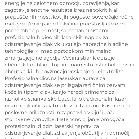
energije na celotnem območju zdravljenja, kar
zagotavlja enotne rezultate brez nepokritih ali
prepuščenih mest, kot jih pogosto povzročajo ročne
metode. Zmanjšanje bolečine predstavlja še eno
pomembno prednost, saj sodobni sistemi
profesionalnih diodnih laserskih naprav za
odstranjevanje dlak vključujejo napredne hladilne
tehnologije, ki med postopkom minimalno
zmanjšujejo nelagodje. Večina strank opisuje
občutek kot blago toplino namesto ostra bolečinska
občutka, ki jih povzročajo voskanje ali elektroliza.
Profesionalna diodna laserska naprava za
odstranjevanje dlak se prilagaja različnim barvam
kože in tipom dlak, kar jo naredi primerno za
raznoliko strankarsko bazo, ki jo tradicionalni laserji
niso mogli učinkovito zdraviti. Ta raznolikost razširja
poslovne priložnosti in zagotavlja vključujoče
storitvene ponudbe. Natančno ciljanje omogoča
profesionalni diodni laserski napravi za
odstranjevanje dlak zdravljenje občutljivih območij,