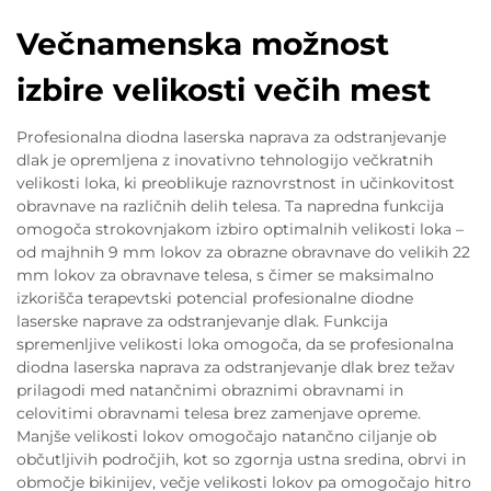
Večnamenska možnost
izbire velikosti večih mest
Profesionalna diodna laserska naprava za odstranjevanje
dlak je opremljena z inovativno tehnologijo večkratnih
velikosti loka, ki preoblikuje raznovrstnost in učinkovitost
obravnave na različnih delih telesa. Ta napredna funkcija
omogoča strokovnjakom izbiro optimalnih velikosti loka –
od majhnih 9 mm lokov za obrazne obravnave do velikih 22
mm lokov za obravnave telesa, s čimer se maksimalno
izkorišča terapevtski potencial profesionalne diodne
laserske naprave za odstranjevanje dlak. Funkcija
spremenljive velikosti loka omogoča, da se profesionalna
diodna laserska naprava za odstranjevanje dlak brez težav
prilagodi med natančnimi obraznimi obravnami in
celovitimi obravnami telesa brez zamenjave opreme.
Manjše velikosti lokov omogočajo natančno ciljanje ob
občutljivih področjih, kot so zgornja ustna sredina, obrvi in
območje bikinijev, večje velikosti lokov pa omogočajo hitro