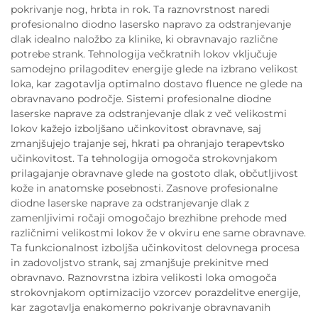
pokrivanje nog, hrbta in rok. Ta raznovrstnost naredi
profesionalno diodno lasersko napravo za odstranjevanje
dlak idealno naložbo za klinike, ki obravnavajo različne
potrebe strank. Tehnologija večkratnih lokov vključuje
samodejno prilagoditev energije glede na izbrano velikost
loka, kar zagotavlja optimalno dostavo fluence ne glede na
obravnavano področje. Sistemi profesionalne diodne
laserske naprave za odstranjevanje dlak z več velikostmi
lokov kažejo izboljšano učinkovitost obravnave, saj
zmanjšujejo trajanje sej, hkrati pa ohranjajo terapevtsko
učinkovitost. Ta tehnologija omogoča strokovnjakom
prilagajanje obravnave glede na gostoto dlak, občutljivost
kože in anatomske posebnosti. Zasnove profesionalne
diodne laserske naprave za odstranjevanje dlak z
zamenljivimi ročaji omogočajo brezhibne prehode med
različnimi velikostmi lokov že v okviru ene same obravnave.
Ta funkcionalnost izboljša učinkovitost delovnega procesa
in zadovoljstvo strank, saj zmanjšuje prekinitve med
obravnavo. Raznovrstna izbira velikosti loka omogoča
strokovnjakom optimizacijo vzorcev porazdelitve energije,
kar zagotavlja enakomerno pokrivanje obravnavanih