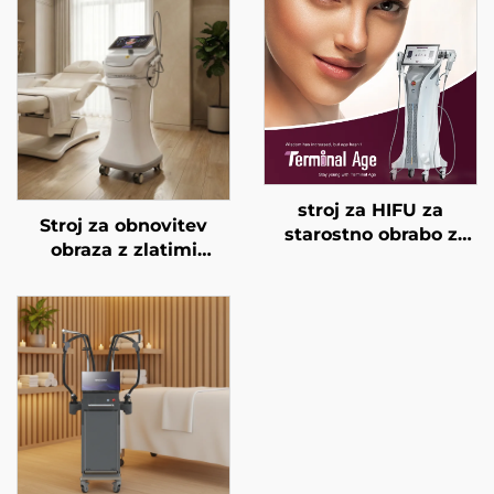
stroj za HIFU za
Stroj za obnovitev
starostno obrabo z
obraza z zlatimi
natančnim
mikroiglami in
zdravljenjem na 4
dvojnimi frekvencami
frekvencah,
RF 1/2 MHz
dvigovanje obraza,
napenjanje kože in
modeliranje telesa