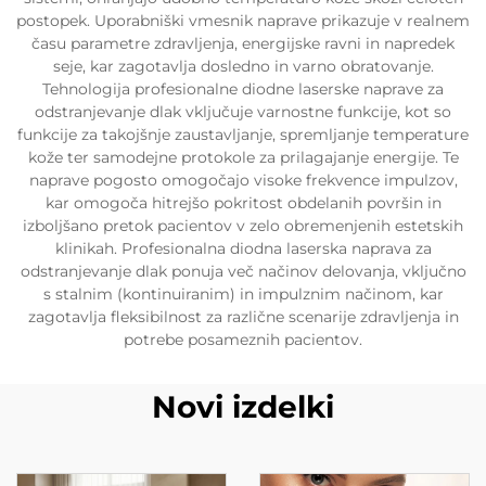
postopek. Uporabniški vmesnik naprave prikazuje v realnem
času parametre zdravljenja, energijske ravni in napredek
seje, kar zagotavlja dosledno in varno obratovanje.
Tehnologija profesionalne diodne laserske naprave za
odstranjevanje dlak vključuje varnostne funkcije, kot so
funkcije za takojšnje zaustavljanje, spremljanje temperature
kože ter samodejne protokole za prilagajanje energije. Te
naprave pogosto omogočajo visoke frekvence impulzov,
kar omogoča hitrejšo pokritost obdelanih površin in
izboljšano pretok pacientov v zelo obremenjenih estetskih
klinikah. Profesionalna diodna laserska naprava za
odstranjevanje dlak ponuja več načinov delovanja, vključno
s stalnim (kontinuiranim) in impulznim načinom, kar
zagotavlja fleksibilnost za različne scenarije zdravljenja in
potrebe posameznih pacientov.
Novi izdelki