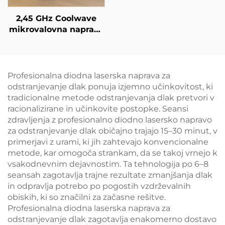
2,45 GHz Coolwave
mikrovalovna naprava
za izboljšanje kontur
telesa, zmanjševanje
celulita, dvigovanje in
napenjanje kože ter
Profesionalna diodna laserska naprava za
radiofrekvenčno
odstranjevanje dlak ponuja izjemno učinkovitost, ki
obdelavo obraza za
tradicionalne metode odstranjevanja dlak pretvori v
izgubo teže in
racionalizirane in učinkovite postopke. Seansi
izboljšanje kontur
zdravljenja z profesionalno diodno lasersko napravo
telesa
za odstranjevanje dlak običajno trajajo 15–30 minut, v
primerjavi z urami, ki jih zahtevajo konvencionalne
metode, kar omogoča strankam, da se takoj vrnejo k
vsakodnevnim dejavnostim. Ta tehnologija po 6–8
seansah zagotavlja trajne rezultate zmanjšanja dlak
in odpravlja potrebo po pogostih vzdrževalnih
obiskih, ki so značilni za začasne rešitve.
Profesionalna diodna laserska naprava za
odstranjevanje dlak zagotavlja enakomerno dostavo