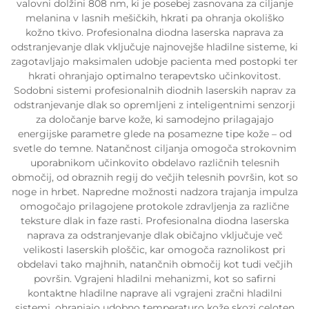
valovni dolžini 808 nm, ki je posebej zasnovana za ciljanje
melanina v lasnih mešičkih, hkrati pa ohranja okoliško
kožno tkivo. Profesionalna diodna laserska naprava za
odstranjevanje dlak vključuje najnovejše hladilne sisteme, ki
zagotavljajo maksimalen udobje pacienta med postopki ter
hkrati ohranjajo optimalno terapevtsko učinkovitost.
Sodobni sistemi profesionalnih diodnih laserskih naprav za
odstranjevanje dlak so opremljeni z inteligentnimi senzorji
za določanje barve kože, ki samodejno prilagajajo
energijske parametre glede na posamezne tipe kože – od
svetle do temne. Natančnost ciljanja omogoča strokovnim
uporabnikom učinkovito obdelavo različnih telesnih
območij, od obraznih regij do večjih telesnih površin, kot so
noge in hrbet. Napredne možnosti nadzora trajanja impulza
omogočajo prilagojene protokole zdravljenja za različne
teksture dlak in faze rasti. Profesionalna diodna laserska
naprava za odstranjevanje dlak običajno vključuje več
velikosti laserskih ploščic, kar omogoča raznolikost pri
obdelavi tako majhnih, natančnih območij kot tudi večjih
površin. Vgrajeni hladilni mehanizmi, kot so safirni
kontaktne hladilne naprave ali vgrajeni zračni hladilni
sistemi, ohranjajo udobno temperaturo kože skozi celoten