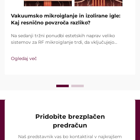
Vakuumsko mikroiglanje in izolirane igle:
Kaj resnično povzroča razliko?
Na sedanji tržni ponudbi estetskih naprav veliko
sistemov za RF mikroiglanje trdi, da vključujejo
vakuumsko tehnologijo in izolirane igle. Ključno
vprašanje pa ni le, ali te funkcije sploh obstajajo,
Ogledaj več
temveč kako natančno delujejo med kliničnim
zdravljenjem ...
Pridobite brezplačen
predračun
Naš predstavnik vas bo kontaktiral v najkrajšem