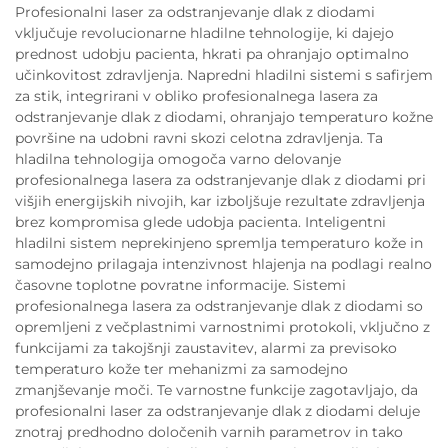
Profesionalni laser za odstranjevanje dlak z diodami
vključuje revolucionarne hladilne tehnologije, ki dajejo
prednost udobju pacienta, hkrati pa ohranjajo optimalno
učinkovitost zdravljenja. Napredni hladilni sistemi s safirjem
za stik, integrirani v obliko profesionalnega lasera za
odstranjevanje dlak z diodami, ohranjajo temperaturo kožne
površine na udobni ravni skozi celotna zdravljenja. Ta
hladilna tehnologija omogoča varno delovanje
profesionalnega lasera za odstranjevanje dlak z diodami pri
višjih energijskih nivojih, kar izboljšuje rezultate zdravljenja
brez kompromisa glede udobja pacienta. Inteligentni
hladilni sistem neprekinjeno spremlja temperaturo kože in
samodejno prilagaja intenzivnost hlajenja na podlagi realno
časovne toplotne povratne informacije. Sistemi
profesionalnega lasera za odstranjevanje dlak z diodami so
opremljeni z večplastnimi varnostnimi protokoli, vključno z
funkcijami za takojšnji zaustavitev, alarmi za previsoko
temperaturo kože ter mehanizmi za samodejno
zmanjševanje moči. Te varnostne funkcije zagotavljajo, da
profesionalni laser za odstranjevanje dlak z diodami deluje
znotraj predhodno določenih varnih parametrov in tako