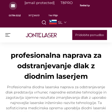
[email protected]
T8PRO
SL
Pridobite ponudbo
profesionalna naprava za
odstranjevanje dlak z
diodnim laserjem
Profesionalna diodna laserska naprava za odstranjevanje
dlak predstavlja vrhunec napredne estetske tehnologije in
zagotavlja izjemne rezultate zmanjševanja dlak z uporabo
najnovejše laserske inženirsko razvite tehnologije. Ta
sofisticirana medicinska oprema uporablja diodni laserski