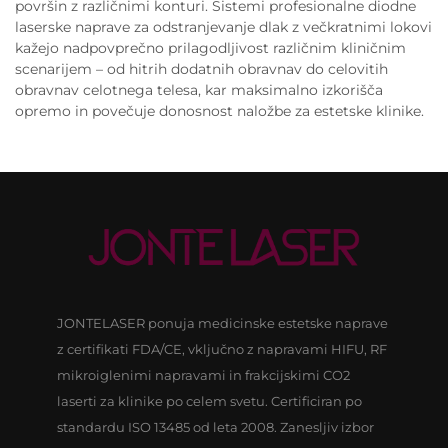
površin z različnimi konturi. Sistemi profesionalne diodne
laserske naprave za odstranjevanje dlak z večkratnimi lokovi
kažejo nadpovprečno prilagodljivost različnim kliničnim
scenarijem – od hitrih dodatnih obravnav do celovitih
obravnav celotnega telesa, kar maksimalno izkorišča
opremo in povečuje donosnost naložbe za estetske klinike.
JONTELASER ponuja medicinske estetske naprave
z certifikati FDA/CE, vključno z napravami HIFU, RF
mikroiglenimi napravami in frakcijskimi CO2
laserti za klinike po celem svetu. Certificiran po
standardu ISO 13485 od leta 2008. Zanesljiv izbor