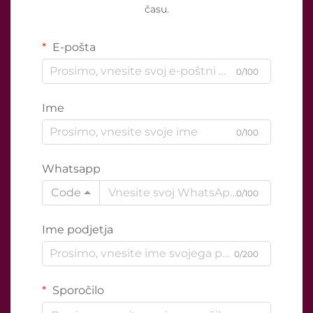
času.
E-pošta
0/100
Ime
0/100
Whatsapp
Code
0/100
Ime podjetja
0/200
Sporočilo