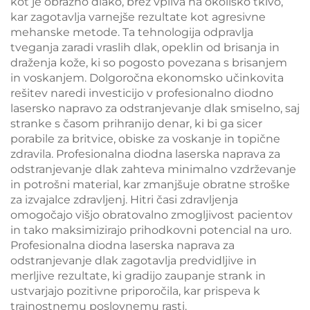
kot je obrazno dlako, brez vpliva na okoliško tkivo,
kar zagotavlja varnejše rezultate kot agresivne
mehanske metode. Ta tehnologija odpravlja
tveganja zaradi vraslih dlak, opeklin od brisanja in
draženja kože, ki so pogosto povezana s brisanjem
in voskanjem. Dolgoročna ekonomsko učinkovita
rešitev naredi investicijo v profesionalno diodno
lasersko napravo za odstranjevanje dlak smiselno, saj
stranke s časom prihranijo denar, ki bi ga sicer
porabile za britvice, obiske za voskanje in topične
zdravila. Profesionalna diodna laserska naprava za
odstranjevanje dlak zahteva minimalno vzdrževanje
in potrošni material, kar zmanjšuje obratne stroške
za izvajalce zdravljenj. Hitri časi zdravljenja
omogočajo višjo obratovalno zmogljivost pacientov
in tako maksimizirajo prihodkovni potencial na uro.
Profesionalna diodna laserska naprava za
odstranjevanje dlak zagotavlja predvidljive in
merljive rezultate, ki gradijo zaupanje strank in
ustvarjajo pozitivne priporočila, kar prispeva k
trajnostnemu poslovnemu rasti.