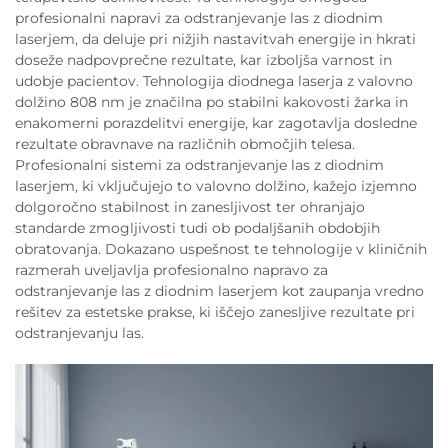
profesionalni napravi za odstranjevanje las z diodnim
laserjem, da deluje pri nižjih nastavitvah energije in hkrati
doseže nadpovprečne rezultate, kar izboljša varnost in
udobje pacientov. Tehnologija diodnega laserja z valovno
dolžino 808 nm je značilna po stabilni kakovosti žarka in
enakomerni porazdelitvi energije, kar zagotavlja dosledne
rezultate obravnave na različnih območjih telesa.
Profesionalni sistemi za odstranjevanje las z diodnim
laserjem, ki vključujejo to valovno dolžino, kažejo izjemno
dolgoročno stabilnost in zanesljivost ter ohranjajo
standarde zmogljivosti tudi ob podaljšanih obdobjih
obratovanja. Dokazano uspešnost te tehnologije v kliničnih
razmerah uveljavlja profesionalno napravo za
odstranjevanje las z diodnim laserjem kot zaupanja vredno
rešitev za estetske prakse, ki iščejo zanesljive rezultate pri
odstranjevanju las.