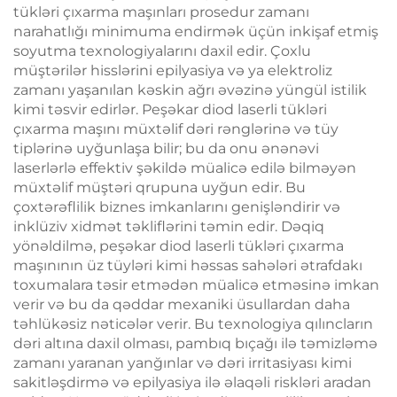
tükləri çıxarma maşınları prosedur zamanı
narahatlığı minimuma endirmək üçün inkişaf etmiş
soyutma texnologiyalarını daxil edir. Çoxlu
müştərilər hisslərini epilyasiya və ya elektroliz
zamanı yaşanılan kəskin ağrı əvəzinə yüngül istilik
kimi təsvir edirlər. Peşəkar diod laserli tükləri
çıxarma maşını müxtəlif dəri rənglərinə və tüy
tiplərinə uyğunlaşa bilir; bu da onu ənənəvi
laserlərlə effektiv şəkildə müalicə edilə bilməyən
müxtəlif müştəri qrupuna uyğun edir. Bu
çoxtərəflilik biznes imkanlarını genişləndirir və
inklüziv xidmət təkliflərini təmin edir. Dəqiq
yönəldilmə, peşəkar diod laserli tükləri çıxarma
maşınının üz tüyləri kimi həssas sahələri ətrafdakı
toxumalara təsir etmədən müalicə etməsinə imkan
verir və bu da qəddar mexaniki üsullardan daha
təhlükəsiz nəticələr verir. Bu texnologiya qılıncların
dəri altına daxil olması, pambıq bıçağı ilə təmizləmə
zamanı yaranan yanğınlar və dəri irritasiyası kimi
sakitləşdirmə və epilyasiya ilə əlaqəli riskləri aradan