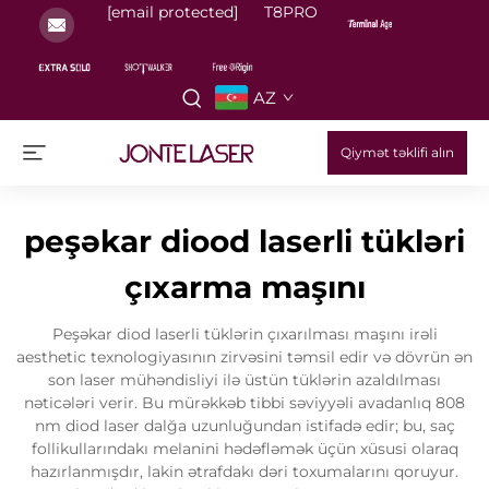
[email protected]
T8PRO
AZ
Qiymət təklifi alın
peşəkar diood laserli tükləri
çıxarma maşını
Peşəkar diod laserli tüklərin çıxarılması maşını irəli
aesthetic texnologiyasının zirvəsini təmsil edir və dövrün ən
son laser mühəndisliyi ilə üstün tüklərin azaldılması
nəticələri verir. Bu mürəkkəb tibbi səviyyəli avadanlıq 808
nm diod laser dalğa uzunluğundan istifadə edir; bu, saç
follikullarındakı melanini hədəfləmək üçün xüsusi olaraq
hazırlanmışdır, lakin ətrafdakı dəri toxumalarını qoruyur.