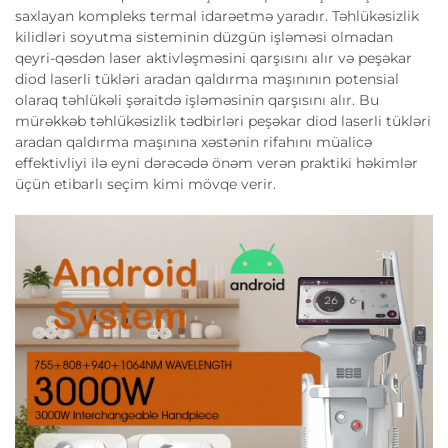
saxlayan kompleks termal idarəetmə yaradır. Təhlükəsizlik
kilidləri soyutma sisteminin düzgün işləməsi olmadan
qeyri-qəsdən laser aktivləşməsini qarşısını alır və peşəkar
diod laserli tükləri aradan qaldırma maşınının potensial
olaraq təhlükəli şəraitdə işləməsinin qarşısını alır. Bu
mürəkkəb təhlükəsizlik tədbirləri peşəkar diod laserli tükləri
aradan qaldırma maşınına xəstənin rifahını müalicə
effektivliyi ilə eyni dərəcədə önəm verən praktiki həkimlər
üçün etibarlı seçim kimi mövqe verir.