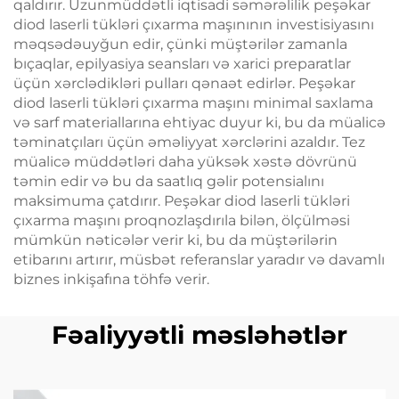
qaldırır. Uzunmüddətli iqtisadi səmərəlilik peşəkar
diod laserli tükləri çıxarma maşınının investisiyasını
məqsədəuyğun edir, çünki müştərilər zamanla
bıçaqlar, epilyasiya seansları və xarici preparatlar
üçün xərclədikləri pulları qənaət edirlər. Peşəkar
diod laserli tükləri çıxarma maşını minimal saxlama
və sarf materiallarına ehtiyac duyur ki, bu da müalicə
təminatçıları üçün əməliyyat xərclərini azaldır. Tez
müalicə müddətləri daha yüksək xəstə dövrünü
təmin edir və bu da saatlıq gəlir potensialını
maksimuma çatdırır. Peşəkar diod laserli tükləri
çıxarma maşını proqnozlaşdırıla bilən, ölçülməsi
mümkün nəticələr verir ki, bu da müştərilərin
etibarını artırır, müsbət referanslar yaradır və davamlı
biznes inkişafına töhfə verir.
Fəaliyyətli məsləhətlər