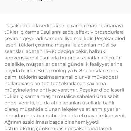
İncələnmə Maşını:
Sellülit Azaldılması,
Dərinin Qaldırılması
və Gərginləşdirilməsi,
Peşəkar diod laserli tükləri çıxarma maşını, ənənəvi
Üzün Radiofrekvanslı
tükləri çıxarma üsullarını sade, effektiv prosedurlara
Emalı, Çəki Itirmə və
çevirən qeyri-adi səmərəliliyə malikdir. Peşəkar diod
Bədənin İncələnməsi
laserli tükləri çıxarma maşını ilə aparılan müalicə
seansları adətən 15–30 dəqiqə çəkir, halbuki
konvensiyonal üsullarla bu proses saatlarla ölçülür;
beləliklə, müştərilər dərhal gündəlik fəaliyyətlərinə
qayıda bilirlər. Bu texnologiya 6–8 seansdan sonra
daimi tüklərin azalmasına nail olur və müvəqqəti
həllərə xas olan tez-tez təkrarlanan saxlama
müayinələrinə ehtiyac yaratmır. Peşəkar diod laserli
tükləri çıxarma maşını müalicə sahələri üzrə sabit
enerji verir ki, bu da əl ilə aparılan üsullarla bağlı
olaraq müşahidə olunan ləkələr və atlanmış yerlər
olmadan bərabər nəticələr əldə etməyə imkan verir.
Ağrının azaldılması başqa bir əhəmiyyətli
üstünlükdür, çünki müasir peşəkar diod laserli