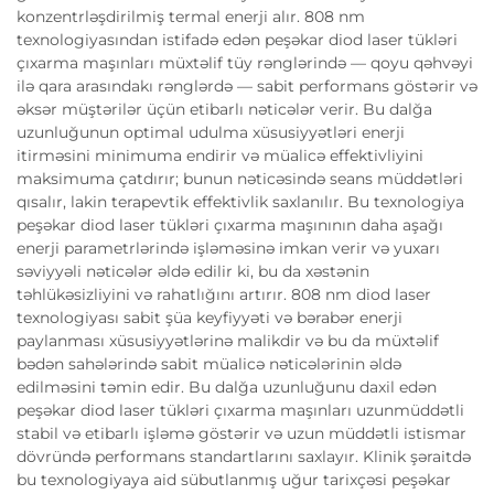
konzentrləşdirilmiş termal enerji alır. 808 nm
texnologiyasından istifadə edən peşəkar diod laser tükləri
çıxarma maşınları müxtəlif tüy rənglərində — qoyu qəhvəyi
ilə qara arasındakı rənglərdə — sabit performans göstərir və
əksər müştərilər üçün etibarlı nəticələr verir. Bu dalğa
uzunluğunun optimal udulma xüsusiyyətləri enerji
itirməsini minimuma endirir və müalicə effektivliyini
maksimuma çatdırır; bunun nəticəsində seans müddətləri
qısalır, lakin terapevtik effektivlik saxlanılır. Bu texnologiya
peşəkar diod laser tükləri çıxarma maşınının daha aşağı
enerji parametrlərində işləməsinə imkan verir və yuxarı
səviyyəli nəticələr əldə edilir ki, bu da xəstənin
təhlükəsizliyini və rahatlığını artırır. 808 nm diod laser
texnologiyası sabit şüa keyfiyyəti və bərabər enerji
paylanması xüsusiyyətlərinə malikdir və bu da müxtəlif
bədən sahələrində sabit müalicə nəticələrinin əldə
edilməsini təmin edir. Bu dalğa uzunluğunu daxil edən
peşəkar diod laser tükləri çıxarma maşınları uzunmüddətli
stabil və etibarlı işləmə göstərir və uzun müddətli istismar
dövründə performans standartlarını saxlayır. Klinik şəraitdə
bu texnologiyaya aid sübutlanmış uğur tarixçəsi peşəkar