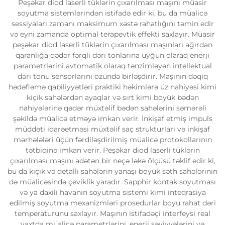
Peşəkar diod laserli tüklərin çıxarılması maşını müasir
soyutma sistemlərindən istifadə edir ki, bu da müalicə
sessiyaları zamanı maksimum xəstə rahatlığını təmin edir
və eyni zamanda optimal terapevtik effekti saxlayır. Müasir
peşəkar diod laserli tüklərin çıxarılması maşınları ağırdan
qaranlığa qədər fərqli dəri tonlarına uyğun olaraq enerji
parametrlərini avtomatik olaraq tənzimləyən intellektual
dəri tonu sensorlarını özündə birləşdirir. Maşının dəqiq
hədəfləmə qabiliyyətləri praktiki həkimlərə üz nahiyəsi kimi
kiçik sahələrdən ayaqlar və sırt kimi böyük bədən
nahiyələrinə qədər müxtəlif bədən sahələrini səmərəli
şəkildə müalicə etməyə imkan verir. İnkişaf etmiş impuls
müddəti idarəetməsi müxtəlif saç strukturları və inkişaf
mərhələləri üçün fərdiləşdirilmiş müalicə protokollarının
tətbiqinə imkan verir. Peşəkar diod laserli tüklərin
çıxarılması maşını adətən bir neçə ləkə ölçüsü təklif edir ki,
bu da kiçik və detallı sahələrin yanaşı böyük səth sahələrinin
də müalicəsində çeviklik yaradır. Sapphir kontak soyutması
və ya daxili havanın soyutma sistemi kimi inteqrasiya
edilmiş soyutma mexanizmləri prosedurlar boyu rahat dəri
temperaturunu saxlayır. Maşının istifadəçi interfeysi real
vaxtda müalicə parametrlərini, enerji səviyyələrini və