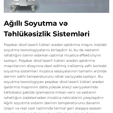
Ağıllı Soyutma və
Təhlükəsizlik Sistemləri
Peşəkar diod laserli tükləri aradan qaldırma maşını inqilabi
soyutma texnologiyalarını birləşdirir ki, bu da xəstənin
rahatlığını təmin edərkən optimal müalicə effektivliyini
saxlayır. Peşəkar diod laserli tükləri aradan qaldırma
maşınlarının dizaynına daxil edilmiş irəliləmiş safir kontakt
soyutma sistemləri müalicə sessiyalarının tamamı ərzində
dərinin səthi temperaturunu rahat səviyyədə saxlayır. Bu
soyutma texnologiyası peşəkar diod laserli tükləri aradan
qaldırma maşınının daha yüksək enerji səviyyələrində
təhlükəsiz şəkildə işləməsinə imkan verir və xəstənin
rahatlığını zədələmədən müalicə nəticələrini yaxşılaşdırır.
Ağıllı soyutma sistemi dərinin temperaturunu davamlı
izləyir və real vaxt rejimində termal geri əlaqəyə əsasən