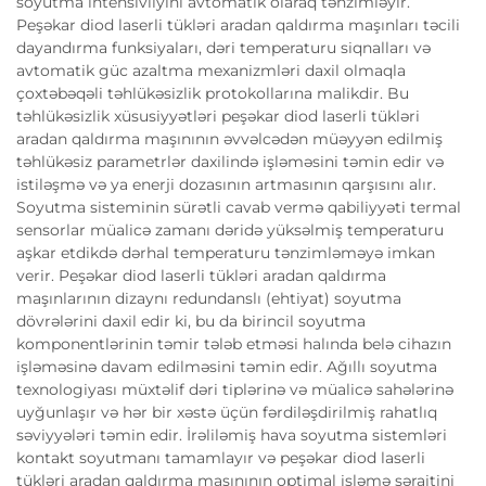
soyutma intensivliyini avtomatik olaraq tənzimləyir.
Peşəkar diod laserli tükləri aradan qaldırma maşınları təcili
dayandırma funksiyaları, dəri temperaturu siqnalları və
avtomatik güc azaltma mexanizmləri daxil olmaqla
çoxtəbəqəli təhlükəsizlik protokollarına malikdir. Bu
təhlükəsizlik xüsusiyyətləri peşəkar diod laserli tükləri
aradan qaldırma maşınının əvvəlcədən müəyyən edilmiş
təhlükəsiz parametrlər daxilində işləməsini təmin edir və
istiləşmə və ya enerji dozasının artmasının qarşısını alır.
Soyutma sisteminin sürətli cavab vermə qabiliyyəti termal
sensorlar müalicə zamanı dəridə yüksəlmiş temperaturu
aşkar etdikdə dərhal temperaturu tənzimləməyə imkan
verir. Peşəkar diod laserli tükləri aradan qaldırma
maşınlarının dizaynı redundanslı (ehtiyat) soyutma
dövrələrini daxil edir ki, bu da birincil soyutma
komponentlərinin təmir tələb etməsi halında belə cihazın
işləməsinə davam edilməsini təmin edir. Ağıllı soyutma
texnologiyası müxtəlif dəri tiplərinə və müalicə sahələrinə
uyğunlaşır və hər bir xəstə üçün fərdiləşdirilmiş rahatlıq
səviyyələri təmin edir. İrəliləmiş hava soyutma sistemləri
kontakt soyutmanı tamamlayır və peşəkar diod laserli
tükləri aradan qaldırma maşınının optimal işləmə şəraitini