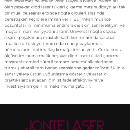
fərdiləşdirməsinə imkan verir. Dəyişilə bilən əl qələmləri
olan peşəkar diod laser tükləri çıxarma maşını dizaynları tək
bir müalicə seansı ərzində nöqtə ölçüləri arasında
pərəstişkən keçidlərə imkan verir. Bu imkan müalicə
pozuntularını minimuma endirərək iş axını səmərəliliyini və
müştəri məmnuniyyətini artırır. Universal nöqtə ölçüsü
seçimi peşəkarlara müxtəlif səth konturlarında bərabər
müalicə örtüklüyü təmin edən enerji paylanması
nümunələrini optimallaşdırmağa imkan verir. Çoxlu nöqtə
ölçüsü imkanına malik peşəkar diod laser tükləri çıxarma
maşını sistemləri sürətli tamamlama müalicələrindən
tutmuş əhatəli tam bədən seanslarına qədər müxtəlif klinik
senariyələrə üstün uyğunlaşma göstərir və estetik
praktikalarda avadanlığın istifadə effektivliyini və
investisiyanın gəlirini maksimuma çatdırır.