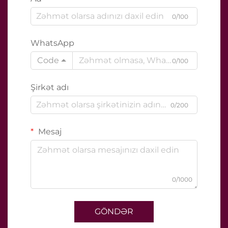
0/100
WhatsApp
Code
0/100
Şirkət adı
0/200
Mesaj
0/1000
GÖNDƏR