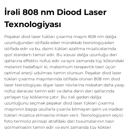
İrəli 808 nm Diood Laser
Texnologiyası
Peşəkar diod laser tükləri çıxarma maşını 808 nm dalğa
uzunluğundan istifadə edən mürəkkəb texnologiyadan
istifadə edir və bu, daimi tükləri azaltma müalicələrində
qızıl standartı təmsil edir. Bu xüsusi dalğa uzunluğu dəri
qatlarına effektiv nüfuz edir və eyni zamanda tüy kökündəki
melanini hədəfləyir ki, maksimum terapevtik təsir üçün
optimal enerji udulması təmin olunsun. Peşəkar diod laser
tükləri çıxarma maşınlarında istifadə olunan 808 nm diod
laser texnologiyası digər laser növlərinə nisbətən daha yaxşı
nüfuz dərəcəsi təmin edir və daha dərin dəri qatlarında
yerləşən tüy köklərinə çatır. Bu irəli gedən dalğa
uzunluğunu seçmək peşəkar diod laser tükləri çıxarma
maşınının başqa üsullarla çıxarıla bilməyən qalın və inadkar
tükləri müalicə etməsinə imkan verir. Texnologiyanın seçici
foto-termoliz prinsipi ətrafdakı dəri toxumalarının təsir
görməməsini təmin edir və eyni zamanda tüy kökləri