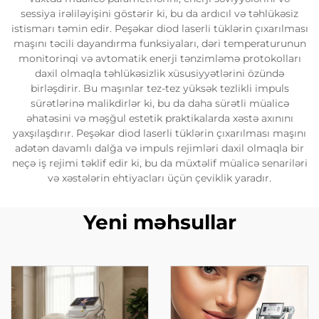
sessiya irəliləyişini göstərir ki, bu da ardıcıl və təhlükəsiz
istismarı təmin edir. Peşəkar diod laserli tüklərin çıxarılması
maşını təcili dayandırma funksiyaları, dəri temperaturunun
monitorinqi və avtomatik enerji tənzimləmə protokolları
daxil olmaqla təhlükəsizlik xüsusiyyətlərini özündə
birləşdirir. Bu maşınlar tez-tez yüksək tezlikli impuls
sürətlərinə malikdirlər ki, bu da daha sürətli müalicə
əhatəsini və məşğul estetik praktikalarda xəstə axınını
yaxşılaşdırır. Peşəkar diod laserli tüklərin çıxarılması maşını
adətən davamlı dalğa və impuls rejimləri daxil olmaqla bir
neçə iş rejimi təklif edir ki, bu da müxtəlif müalicə senariləri
və xəstələrin ehtiyacları üçün çeviklik yaradır.
Yeni məhsullar