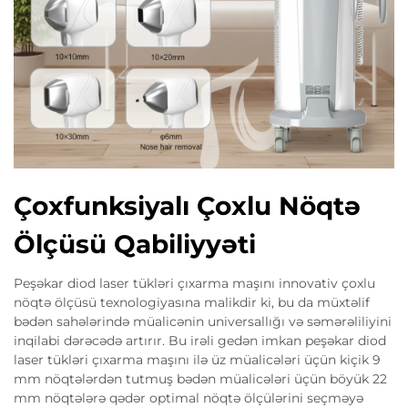
Çoxfunksiyalı Çoxlu Nöqtə
Ölçüsü Qabiliyyəti
Peşəkar diod laser tükləri çıxarma maşını innovativ çoxlu
nöqtə ölçüsü texnologiyasına malikdir ki, bu da müxtəlif
bədən sahələrində müalicənin universallığı və səmərəliliyini
inqilabi dərəcədə artırır. Bu irəli gedən imkan peşəkar diod
laser tükləri çıxarma maşını ilə üz müalicələri üçün kiçik 9
mm nöqtələrdən tutmuş bədən müalicələri üçün böyük 22
mm nöqtələrə qədər optimal nöqtə ölçülərini seçməyə