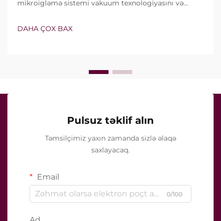
mikroigləmə sistemi vakuum texnologiyasını və
izolyasiyalı iynələri özündə birləşdirir. Lakin həqiqi
sual yalnız bu xüsusiyyətlərin mövcud olub-olmaması
DAHA ÇOX BAX
deyil, onların klinik müalicə zamanı necə dəqiq işlədiyi
ilə bağlıdır...
Pulsuz təklif alın
Təmsilçimiz yaxın zamanda sizlə əlaqə
saxlayacaq.
Email
0/100
Ad