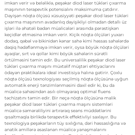
imkan verir və beləliklə, peşəkar diod laser tükləri çıxarma
maşınının terapevtik potensialını maksimuma çatdırır.
Dəyişən nöqtə ölçüsü xüsusiyyəti peşəkar diod laser tükləri
çıxarma maşınının avadanlıq dəyişikliyi olmadan detallı üz
işləri ilə əhatəli bədən müalicələri arasında pərəstişkən
keçidlər etməsinə imkan verir. Kiçik nöqtə ölçüləri yuxarı
dodaq, qəbəl və bikinidən kənar sahə kimi həssas sahələrdə
dəqiq hədəflənməyə imkan verir, oysa böyük nöqtə ölçüləri
ayaqlar, sırt və qollar kimi böyük sahələrin sürətli
örtülməsini təmin edir. Bu universalilik peşəkar diod laser
tükləri çıxarma maşını müxtəlif müştəri ehtiyaclarını
ödəyən praktikalara ideal investisiya halına gətirir. Çoxlu
nöqtə ölçüsü texnologiyası seçilmiş nöqtə ölçüsünə uyğun
avtomatik enerji tənzimlənməsini daxil edir ki, bu da
müalicə sahəsindən asılı olmayaraq optimal fluens
təchizatını təmin edir. Bir neçə nöqtə ölçüsünə malik
peşəkar diod laser tükləri çıxarma maşını sistemləri
müalicə səmərəliliyini artıraraq seans müddətlərini
qısaltmaqla birlikdə terapevtik effektivliyi saxlayır. Bu
texnologiya peşəkarların tüy sıxlığına, dəri həssaslığına və
anatik amillərə əsaslanan müalicə yanaşmalarını