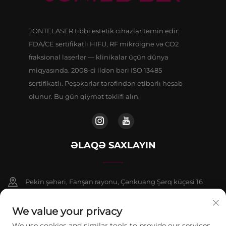
JONTELASER tibbi estetik cihazlar təmin edir:
FDA/CE sertifikatlı HIFU, RF mikroigne və CO2
fraksional laserlər — klinikalar üçün dünya
miqyasında. 2008-ci ildən bəri ISO 13485
sertifikatlı. Peşəkarlar tərəfindən etibarlı hesab
olunur. Bu gün qiymət təklifi alın.
ƏLAQƏ SAXLAYIN
Pekin şəhəri, Fanşan rayonu, Çənkuang Şərq küçəsi 16
saylı binanın 9 nömrəli binasının 802-ci otağı
We value your privacy
+86-13911459627
We use cookies and similar tools to provide our services.