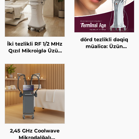
dörd tezlikli dəqiq
İki tezlikli RF 1/2 MHz
müalicə: Üzün
Qızıl Mikroiglə Üzün
qaldırılması, dərinin
Bərpa Edilməsi Maşını
gərginləşdirilməsi,
bədənin
formalaşdırılması, son
yaş HIFU maşını
2,45 GHz Coolwave
Mikrodalğalı