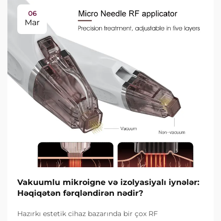
06
Mar
Vakuumlu mikroigne və izolyasiyalı iynələr:
Həqiqətən fərqləndirən nədir?
Hazırkı estetik cihaz bazarında bir çox RF