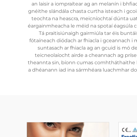
an laisir a iompraítear ag an melanín i bhfi
gnéithe slándála chasta curtha isteach i gcois
teochta na heascra, meicníochtaí dúnta uat
éargainmheacha le méid na spotaí éagsúla chu
Tá praitisiúnaigh gairmiúla tar éis buntái
fótaíneach diódach ar fhiacla i gceannach i
suntasach ar fhiacla ag an gcuid is mó de
teicneolaíocht airde a cheannach ag príse
theannta sin, bíonn cumas comhtháthaithe bo
a dhéanann iad ina sármhéara luachmhar do p