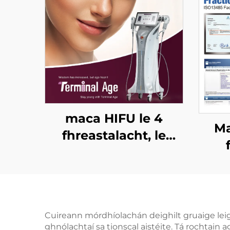
maca HIFU le 4
Ma
fhreastalacht, le
córas cóireála cruinn,
cead
le ardú aghaidhe, le
ag
críochnú craiceann,
agu
le cruthú an
Cuireann mórdhíolachán deighilt gruaige leighi
chorpais, agus le
ghnólachtaí sa tionscal aistéite. Tá rochtai