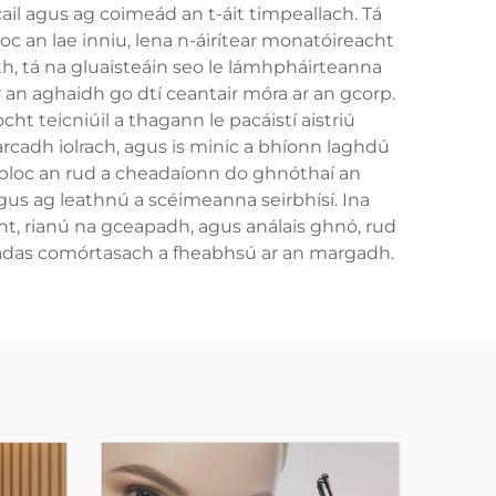
cail agus ag coimeád an t-áit timpeallach. Tá
loc an lae inniu, lena n-áirítear monatóireacht
h, tá na gluaisteáin seo le lámhpháirteanna
 an aghaidh go dtí ceantair móra ar an gcorp.
cht teicniúil a thagann le pacáistí aistriú
rcadh iolrach, agus is minic a bhíonn laghdú
i mbloc an rud a cheadaíonn do ghnóthaí an
gus ag leathnú a scéimeanna seirbhísí. Ina
t, rianú na gceapadh, agus análais ghnó, rud
stádas comórtasach a fheabhsú ar an margadh.