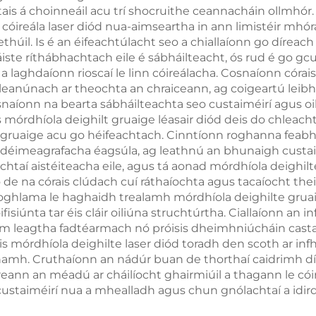
tais á choinneáil acu trí shocruithe ceannacháin ollmhór.
le haghaid
cóireála laser diód nua-aimseartha in ann limistéir mhór
húil. Is é an éifeachtúlacht seo a chiallaíonn go díreac
Caillteanais
ntáiste ríthábhachtach eile é sábháilteacht, ós rud é go 
Meáchain, Gla
 laghdaíonn rioscaí le linn cóireálacha. Cosnaíonn córais
leanúnach ar theochta an chraiceann, ag coigeartú lei
Corpais
Cosnaíonn na bearta sábháilteachta seo custaiméirí agus oi
mórdhíola deighilt gruaige léasair diód deis do chleachtó
gruaige acu go héifeachtach. Cinntíonn roghanna feabh
aí déimeagrafacha éagsúla, ag leathnú an bhunaigh custai
chtaí aistéiteacha eile, agus tá aonad mórdhíola deighil
e na córais clúdach cuí ráthaíochta agus tacaíocht thei
 foghlama le haghaidh trealamh mórdhíola deighilte gruai
fisiúnta tar éis cláir oiliúna struchtúrtha. Ciallaíonn an 
 leagtha fadtéarmach nó próisis dheimhniúcháin casta. T
is mórdhíola deighilte laser diód toradh den scoth ar infh
namh. Cruthaíonn an nádúr buan de thorthaí caidrimh díli
ireann an méadú ar cháilíocht ghairmiúil a thagann le c
 custaiméirí nua a mhealladh agus chun gnólachtaí a idir