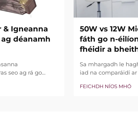
r & Igneanna
50W vs 12W Mi
re ag déanamh
fáth go n-éilí
fhéidir a bheit
asanna
Sa mhargadh le hagha
ras seo ag rá go
iad na comparáidí a
ní insilte acu. Áfach,
bparaiméadar sin, c
FEICHDH NÍOS MHÓ
na gnéithe seo ann nó
bhfocal mar phointe 
 go cruinn le linn na
thaobh cliniciúil de,
go leor, níl an cumhac