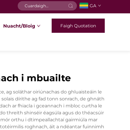
GA
Faigh Quotation
Nuacht/Bloig
mach i mbuailte
ice, ag soláthar oiriúnachas do ghluaisteáin le
solais dírithe ag fad tonn sonrach, de ghnáth
dach ar fhiacla i gceannach i mbloc curtha le
do threith shinséir éagsúla agus do théacsúir
ht mór orthu i dtimpeallachtaí gairmiúla mar
hototéirmilis roghnach, áit a ndéantar fuinnimh