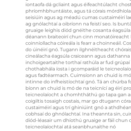
haghaidh aois
iontaofa dá gcliaint agus éifeachtúlacht chos
phríomhbhuntáiste, agus tá córais mórdhíola 
théarmaí
seisiúin agus ag méadú cumas custaiméirí laet
ag gnólachtaí a oibríonn na feistí seo. Is bu
gruaige leighis diód gnéithe cosanta éagsúla a
déanann braiteoirí chun cinn monatóireacht 
coinníollacha cóireála is fearr a choinneáil. 
do úinéirí gnó. Tugann ilghnéitheacht chórais 
cineálacha éagsúla craiceann agus dathanna 
inchoigeartaithe torthaí rathúla ar fud grúp
chothabhála íosta i gcomparáid le teicneolaío
agus fadtéarmach. Cuimsíonn an chuid is mó d
intinne do infheistíochtaí gnó. Tá an chúrba
bíonn an chuid is mó de na teicnící ag éirí proi
teicneolaíocht a chomhtháthú go tapa gan am
coigiltis tosaigh costais, mar go dtugann córa
custaiméirí agus trí ghiniúint gnó a athdhéa
cobhsaí do ghnólachtaí. Ina theannta sin, cu
diód-léasair um dhíothú gruaige ar fáil chun
teicneolaíochtaí atá seanbhunaithe nó