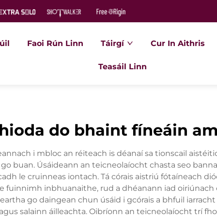
úil
Faoi Rún Linn
Táirgí
Cur In Aithris
Teasáil Linn
dhioda do bhaint fíneáin a
ceannach i mbloc an réiteach is déanaí sa tionscail aistéit
 go buan. Úsáideann an teicneolaíocht chasta seo banna 
adh le cruinneas iontach. Tá córais aistriú fótaíneach dió
he fuinnimh inbhuanaithe, rud a dhéanann iad oiriúnach 
 deartha go daingean chun úsáid i gcórais a bhfuil iarrac
agus salainn áilleachta. Oibríonn an teicneolaíocht trí f