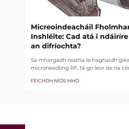
Micreoindeacháil Fholmha
Inshléite: Cad atá i ndáirí
an difríochta?
Sa mhargadh reatha le haghaidh glé
microneedling RF, tá go leor de na có
bhfuil teicneolaíocht vacuim agus goin
FEICHDH NÍOS MHÓ
níl an cheist fíor i ndáiríre an bhfuil 
nach bhfuil, ach conas a oibríonn siad
tréatmais chliniciúla...