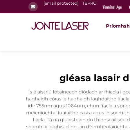
[email protected]
T8PRO
Príomhsh
gléasa lasair 
Is é aistriú fótaíneach diódach ar fhiacla i g
haghaidh córas le haghaidh laghdaithe fiacla
idir 755nm agus 1064nm, chun fiacla a sprioc
meicníochtaí fuaraithe casta agus le socruit
fiacla. Tá na gluaisteáin do thionscail seo
shamhlaí leighis, clinciúin déirmheolaíochta, 