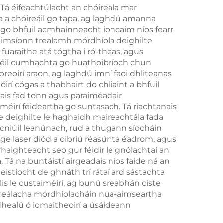
 Tá éifeachtúlacht an chóireála mar
h
a a chóireáil go tapa, ag laghdú amanna
h go bhfuil acmhainneacht ioncaim níos fearr
gcuimsíonn trealamh mórdhíola deighilte
nadh
 fuaraithe atá tógtha i ró-theas, agus
bhéil cumhachta go huathoibríoch chun
breoirí araon, ag laghdú imní faoi dhliteanas
irí cógas a thabhairt do chliaint a bhfuil
ais fad tonn agus paraiméadair
méirí féideartha go suntasach. Tá riachtanais
te deighilte le haghaidh maireachtála fada
cniúil leanúnach, rud a thugann síocháin
ge laser diód a oibriú réasúnta éadrom, agus
infhaighteacht seo gur féidir le gnólachtaí an
á na buntáistí airgeadais níos faide ná an
eistíocht de ghnáth trí rátaí ard sástachta
s le custaiméirí, ag bunú sreabhán ciste
óireálacha mórdhíolacháin nua-aimseartha
dhealú ó iomaitheoirí a úsáideann