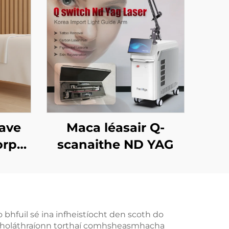
ave
Maca léasair Q-
orpas
scanaithe ND YAG
dú
 &
a
di-
o bhfuil sé ina infheistíocht den scoth do
 a sholáthraíonn torthaí comhsheasmhacha
aidh