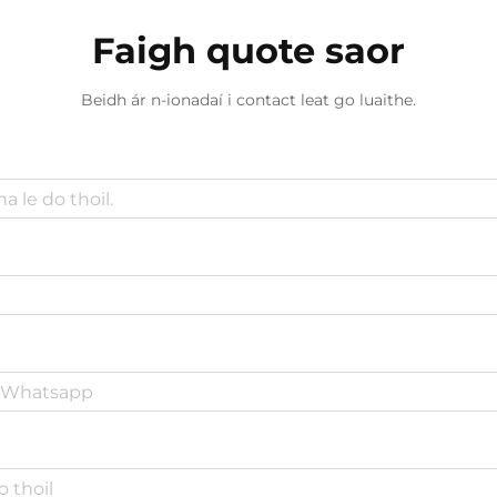
Faigh quote saor
Beidh ár n-ionadaí i contact leat go luaithe.