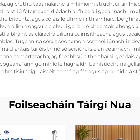
acla, ag cruthú teas rialaithe a mhíníonn struchtúr an fhia
ir aistriú fótaíneach diódach ar fhiacla i gceannach i mb
hoibríochta, agus córais feidhme i rith amharc. De ghnát
n éilimh éagsúla a chur i gcrích, ó cheantair bheaga ar
stí a bhaint as cláracha oiliúna cuimsitheacha agus tacaío
 mbloc. Tugann na córais seo toradh comhoiriúnach i ndea
 na cliantais tar éis trí nó sé seisiún. Is é an ceannach 
anna comórtasacha, ag fheabhsú a thorthaí airgeadais a
gearraí ann go minic le haghaidh bainistíocht na gclian
hraitisiúnaigh aistéitice atá ag fás agus ag iarraidh a 
Foilseacháin Táirgí Nua