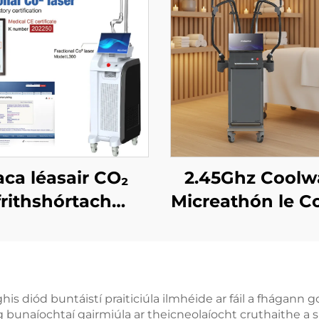
ca léasair CO₂
2.45Ghz Coolw
frithshórtach
Micreathón le C
aithe ag an FDA,
Caolú, Lagh
 an CE Leighis,
Ceallúil, Ardú
s ag an MMDSAP
Tintreach n
Craiceann, Rai
s diód buntáistí praiticiúla ilmhéide ar fáil a fhágann g
n ag bunaíochtaí gairmiúla ar theicneolaíocht cruthaithe
umhthacht Agh