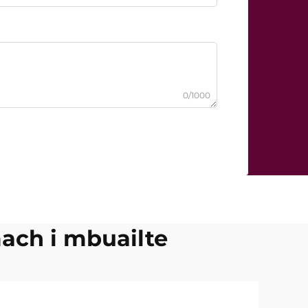
0/1000
mach i mbuailte