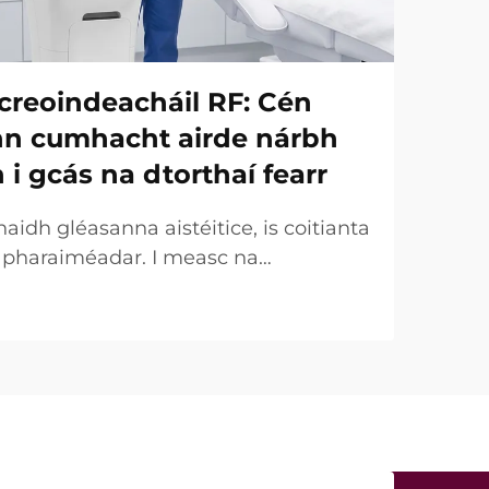
creoindeacháil RF: Cén
onn cumhacht airde nárbh
h i gcás na dtorthaí fearr
idh gléasanna aistéitice, is coitianta
r pharaiméadar. I measc na
uirtear an chumhacht (W) ar an
táirgeachta tábhachtach. Áfach, ó
 tá an fírinne an-éagsúla. I gcásanna
ht a dtugtar uirthi...