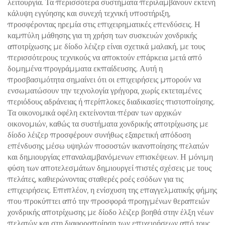
λειτουργία. Τα περισσότερα συστήματα περιλαμβάνουν εκτενή
κάλυψη εγγύησης και συνεχή τεχνική υποστήριξη,
προσφέροντας ηρεμία στις επιχειρηματικές επενδύσεις. Η
καμπύλη μάθησης για τη χρήση των συσκευών χονδρικής
αποτρίχωσης με δίοδο λέιζερ είναι σχετικά μαλακή, με τους
περισσότερους τεχνικούς να αποκτούν επάρκεια μετά από
δομημένα προγράμματα εκπαίδευσης. Αυτή η
προσβασιμότητα σημαίνει ότι οι επιχειρήσεις μπορούν να
ενσωματώσουν την τεχνολογία γρήγορα, χωρίς εκτεταμένες
περιόδους αδράνειας ή περίπλοκες διαδικασίες πιστοποίησης.
Τα οικονομικά οφέλη εκτείνονται πέραν των αρχικών
οικονομιών, καθώς τα συστήματα χονδρικής αποτρίχωσης με
δίοδο λέιζερ προσφέρουν συνήθως εξαιρετική απόδοση
επένδυσης μέσω υψηλών ποσοστών ικανοποίησης πελατών
και δημιουργίας επαναλαμβανόμενων επισκέψεων. Η μόνιμη
φύση των αποτελεσμάτων δημιουργεί πιστές σχέσεις με τους
πελάτες, καθιερώνοντας σταθερές ροές εσόδων για τις
επιχειρήσεις. Επιπλέον, η ενίσχυση της επαγγελματικής φήμης
που προκύπτει από την προσφορά προηγμένων θεραπειών
χονδρικής αποτρίχωσης με δίοδο λέιζερ βοηθά στην έλξη νέων
πελατών και στη διαφοροποίηση των επιχειρήσεων από τους