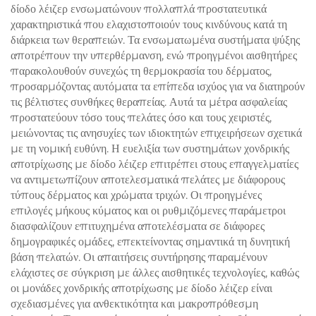
δίοδο λέιζερ ενσωματώνουν πολλαπλά προστατευτικά
χαρακτηριστικά που ελαχιστοποιούν τους κινδύνους κατά τη
διάρκεια των θεραπειών. Τα ενσωματωμένα συστήματα ψύξης
αποτρέπουν την υπερθέρμανση, ενώ προηγμένοι αισθητήρες
παρακολουθούν συνεχώς τη θερμοκρασία του δέρματος,
προσαρμόζοντας αυτόματα τα επίπεδα ισχύος για να διατηρούν
τις βέλτιστες συνθήκες θεραπείας. Αυτά τα μέτρα ασφαλείας
προστατεύουν τόσο τους πελάτες όσο και τους χειριστές,
μειώνοντας τις ανησυχίες των ιδιοκτητών επιχειρήσεων σχετικά
με τη νομική ευθύνη. Η ευελιξία των συστημάτων χονδρικής
αποτρίχωσης με δίοδο λέιζερ επιτρέπει στους επαγγελματίες
να αντιμετωπίζουν αποτελεσματικά πελάτες με διάφορους
τύπους δέρματος και χρώματα τριχών. Οι προηγμένες
επιλογές μήκους κύματος και οι ρυθμιζόμενες παράμετροι
διασφαλίζουν επιτυχημένα αποτελέσματα σε διάφορες
δημογραφικές ομάδες, επεκτείνοντας σημαντικά τη δυνητική
βάση πελατών. Οι απαιτήσεις συντήρησης παραμένουν
ελάχιστες σε σύγκριση με άλλες αισθητικές τεχνολογίες, καθώς
οι μονάδες χονδρικής αποτρίχωσης με δίοδο λέιζερ είναι
σχεδιασμένες για ανθεκτικότητα και μακροπρόθεσμη