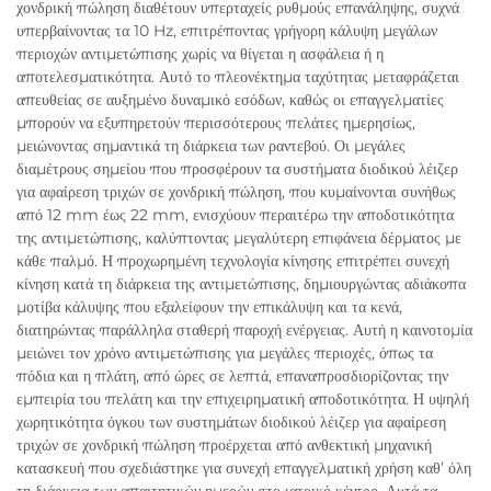
χονδρική πώληση διαθέτουν υπερταχείς ρυθμούς επανάληψης, συχνά
υπερβαίνοντας τα 10 Hz, επιτρέποντας γρήγορη κάλυψη μεγάλων
περιοχών αντιμετώπισης χωρίς να θίγεται η ασφάλεια ή η
αποτελεσματικότητα. Αυτό το πλεονέκτημα ταχύτητας μεταφράζεται
απευθείας σε αυξημένο δυναμικό εσόδων, καθώς οι επαγγελματίες
μπορούν να εξυπηρετούν περισσότερους πελάτες ημερησίως,
μειώνοντας σημαντικά τη διάρκεια των ραντεβού. Οι μεγάλες
διαμέτρους σημείου που προσφέρουν τα συστήματα διοδικού λέιζερ
για αφαίρεση τριχών σε χονδρική πώληση, που κυμαίνονται συνήθως
από 12 mm έως 22 mm, ενισχύουν περαιτέρω την αποδοτικότητα
της αντιμετώπισης, καλύπτοντας μεγαλύτερη επιφάνεια δέρματος με
κάθε παλμό. Η προχωρημένη τεχνολογία κίνησης επιτρέπει συνεχή
κίνηση κατά τη διάρκεια της αντιμετώπισης, δημιουργώντας αδιάκοπα
μοτίβα κάλυψης που εξαλείφουν την επικάλυψη και τα κενά,
διατηρώντας παράλληλα σταθερή παροχή ενέργειας. Αυτή η καινοτομία
μειώνει τον χρόνο αντιμετώπισης για μεγάλες περιοχές, όπως τα
πόδια και η πλάτη, από ώρες σε λεπτά, επαναπροσδιορίζοντας την
εμπειρία του πελάτη και την επιχειρηματική αποδοτικότητα. Η υψηλή
χωρητικότητα όγκου των συστημάτων διοδικού λέιζερ για αφαίρεση
τριχών σε χονδρική πώληση προέρχεται από ανθεκτική μηχανική
κατασκευή που σχεδιάστηκε για συνεχή επαγγελματική χρήση καθ’ όλη
τη διάρκεια των απαιτητικών ημερών στο ιατρικό κέντρο. Αυτά τα