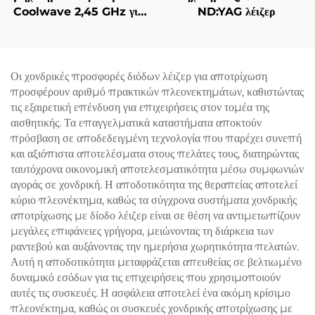
Coolwave 2,45 GHz για
ND:YAG λέιζερ
Αδυνατισμό Σώματος,
Μείωση Κυτταρίτιδας,
Σήκωμα & Σφίξιμο
Δέρματος και
Οι χονδρικές προσφορές διόδων λέιζερ για αποτρίχωση
Ραδιοσυχνότητας στο
προσφέρουν αριθμό πρακτικών πλεονεκτημάτων, καθιστώντας
Πρόσωπο για Απώλεια
τις εξαιρετική επένδυση για επιχειρήσεις στον τομέα της
Βάρους και Αδυνατισμό
αισθητικής. Τα επαγγελματικά καταστήματα αποκτούν
Σώματος
πρόσβαση σε αποδεδειγμένη τεχνολογία που παρέχει συνεπή
και αξιόπιστα αποτελέσματα στους πελάτες τους, διατηρώντας
ταυτόχρονα οικονομική αποτελεσματικότητα μέσω συμφωνιών
αγοράς σε χονδρική. Η αποδοτικότητα της θεραπείας αποτελεί
κύριο πλεονέκτημα, καθώς τα σύγχρονα συστήματα χονδρικής
αποτρίχωσης με δίοδο λέιζερ είναι σε θέση να αντιμετωπίζουν
μεγάλες επιφάνειες γρήγορα, μειώνοντας τη διάρκεια των
ραντεβού και αυξάνοντας την ημερήσια χωρητικότητα πελατών.
Αυτή η αποδοτικότητα μεταφράζεται απευθείας σε βελτιωμένο
δυναμικό εσόδων για τις επιχειρήσεις που χρησιμοποιούν
αυτές τις συσκευές. Η ασφάλεια αποτελεί ένα ακόμη κρίσιμο
πλεονέκτημα, καθώς οι συσκευές χονδρικής αποτρίχωσης με