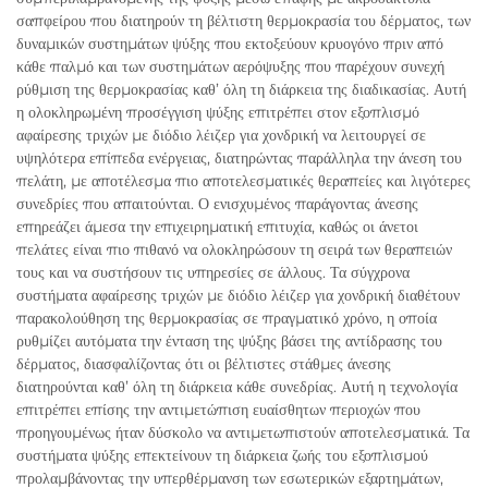
σαπφείρου που διατηρούν τη βέλτιστη θερμοκρασία του δέρματος, των
δυναμικών συστημάτων ψύξης που εκτοξεύουν κρυογόνο πριν από
κάθε παλμό και των συστημάτων αερόψυξης που παρέχουν συνεχή
ρύθμιση της θερμοκρασίας καθ’ όλη τη διάρκεια της διαδικασίας. Αυτή
η ολοκληρωμένη προσέγγιση ψύξης επιτρέπει στον εξοπλισμό
αφαίρεσης τριχών με διόδιο λέιζερ για χονδρική να λειτουργεί σε
υψηλότερα επίπεδα ενέργειας, διατηρώντας παράλληλα την άνεση του
πελάτη, με αποτέλεσμα πιο αποτελεσματικές θεραπείες και λιγότερες
συνεδρίες που απαιτούνται. Ο ενισχυμένος παράγοντας άνεσης
επηρεάζει άμεσα την επιχειρηματική επιτυχία, καθώς οι άνετοι
πελάτες είναι πιο πιθανό να ολοκληρώσουν τη σειρά των θεραπειών
τους και να συστήσουν τις υπηρεσίες σε άλλους. Τα σύγχρονα
συστήματα αφαίρεσης τριχών με διόδιο λέιζερ για χονδρική διαθέτουν
παρακολούθηση της θερμοκρασίας σε πραγματικό χρόνο, η οποία
ρυθμίζει αυτόματα την ένταση της ψύξης βάσει της αντίδρασης του
δέρματος, διασφαλίζοντας ότι οι βέλτιστες στάθμες άνεσης
διατηρούνται καθ’ όλη τη διάρκεια κάθε συνεδρίας. Αυτή η τεχνολογία
επιτρέπει επίσης την αντιμετώπιση ευαίσθητων περιοχών που
προηγουμένως ήταν δύσκολο να αντιμετωπιστούν αποτελεσματικά. Τα
συστήματα ψύξης επεκτείνουν τη διάρκεια ζωής του εξοπλισμού
προλαμβάνοντας την υπερθέρμανση των εσωτερικών εξαρτημάτων,