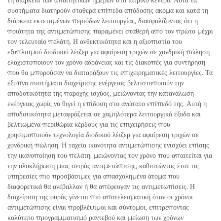
συστήματα διατηρούν σταθερά επίπεδα απόδοσης ακόμα και κατά τη
διάρκεια εκτεταμένων περιόδων λειτουργίας, διασφαλίζοντας ότι η
ποιότητα της αντιμετώπισης παραμένει σταθερή από τον πρώτο μέχρι
τον τελευταίο πελάτη. Η ανθεκτικότητα και η αξιοπιστία του
εξοπλισμού διοδικού λέιζερ για αφαίρεση τριχών σε χονδρική πώληση
ελαχιστοποιούν τον χρόνο αδράνειας και τις διακοπές για συντήρηση
που θα μπορούσαν να διαταράξουν τις επιχειρηματικές λειτουργίες. Τα
έξυπνα συστήματα διαχείρισης ενέργειας βελτιστοποιούν την
αποδοτικότητα της παροχής ισχύος, μειώνοντας την κατανάλωση
ενέργειας χωρίς να θιγεί η επίδοση στο ανώτατο επίπεδό της. Αυτή η
αποδοτικότητα μεταφράζεται σε χαμηλότερα λειτουργικά έξοδα και
βελτιωμένα περιθώρια κέρδους για τις επιχειρήσεις που
χρησιμοποιούν τεχνολογία διοδικού λέιζερ για αφαίρεση τριχών σε
χονδρική πώληση. Η ταχεία ικανότητα αντιμετώπισης ενισχύει επίσης
την ικανοποίηση του πελάτη, μειώνοντας τον χρόνο που απαιτείται για
την ολοκλήρωση μιας σειράς αντιμετώπισης, καθιστώντας έτσι τις
υπηρεσίες πιο προσβάσιμες για απασχολημένα άτομα που
διαφορετικά θα ανέβαλλαν ή θα απέφευγαν τις αντιμετωπίσεις. Η
διαχείριση της ουράς γίνεται πιο αποτελεσματική όταν οι χρόνοι
αντιμετώπισης είναι προβλέψιμοι και σύντομοι, επιτρέποντας
καλύτερο προγραμματισμό ραντεβού και μείωση των χρόνων