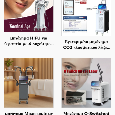
μηχάνημα HIFU για
Εγκεκριμένο μηχάνημα
θεραπεία με 4 συχνότητες,
CO2 κλασματικού λέιζερ
ακριβής αντιγηραντική
FDA, ΙΑΤΡΙΚΟ, CE,
θεραπεία, σφίξιμο
MMDSAP
δέρματος, αναδιαμόρφωση
σώματος και
αντιμετώπιση γήρανσης
μηχάνημα Μικροκυμάτων
Μηχάνημα Q-Switched