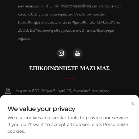
των συσκευών HIFU, RF microneedling και κλασματικών
λέιζερ CO2, για ιατρικά ιδρύματα σε όλο τον κόσμο.
Πιστοποιημένη σύμφωνα με το πρότυπο ISO 13485 από το
2008. Εμπιστοσύνη επαγγελματιών. Ζητήστε προσφορά
σήμερα.
ΕΠΙΚΟΙΝΩΝΉΣΤΕ ΜΑΖΊ ΜΑΣ
Δωμάτιο 802, Κτίριο 9, Αριθ. 16, Ανατολική Λεωφόρος
Chenguang, Δήμος Fangshan, Πεκίνο
We value your privacy
+86-13911459627
We use cookies and similar tools to provide our services.
If you don't want to accept all cookies, click Personalize
[email protected]
cookies.