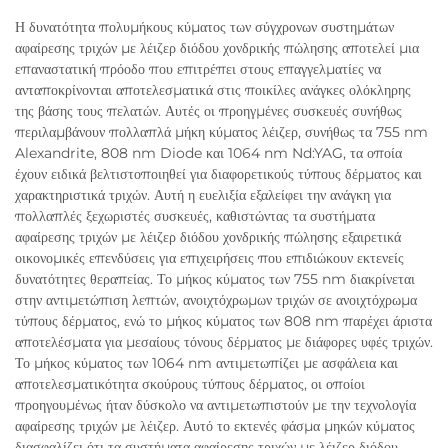
Η δυνατότητα πολυμήκους κύματος των σύγχρονων συστημάτων
αφαίρεσης τριχών με λέιζερ διόδου χονδρικής πώλησης αποτελεί μια
επαναστατική πρόοδο που επιτρέπει στους επαγγελματίες να
ανταποκρίνονται αποτελεσματικά στις ποικίλες ανάγκες ολόκληρης
της βάσης τους πελατών. Αυτές οι προηγμένες συσκευές συνήθως
περιλαμβάνουν πολλαπλά μήκη κύματος λέιζερ, συνήθως τα 755 nm
Alexandrite, 808 nm Diode και 1064 nm Nd:YAG, τα οποία
έχουν ειδικά βελτιστοποιηθεί για διαφορετικούς τύπους δέρματος και
χαρακτηριστικά τριχών. Αυτή η ευελιξία εξαλείφει την ανάγκη για
πολλαπλές ξεχωριστές συσκευές, καθιστώντας τα συστήματα
αφαίρεσης τριχών με λέιζερ διόδου χονδρικής πώλησης εξαιρετικά
οικονομικές επενδύσεις για επιχειρήσεις που επιδιώκουν εκτενείς
δυνατότητες θεραπείας. Το μήκος κύματος των 755 nm διακρίνεται
στην αντιμετώπιση λεπτών, ανοιχτόχρωμων τριχών σε ανοιχτόχρωμα
τύπους δέρματος, ενώ το μήκος κύματος των 808 nm παρέχει άριστα
αποτελέσματα για μεσαίους τόνους δέρματος με διάφορες υφές τριχών.
Το μήκος κύματος των 1064 nm αντιμετωπίζει με ασφάλεια και
αποτελεσματικότητα σκούρους τύπους δέρματος, οι οποίοι
προηγουμένως ήταν δύσκολο να αντιμετωπιστούν με την τεχνολογία
αφαίρεσης τριχών με λέιζερ. Αυτό το εκτενές φάσμα μηκών κύματος
διασφαλίζει ότι τα συστήματα αφαίρεσης τριχών με λέιζερ διόδου