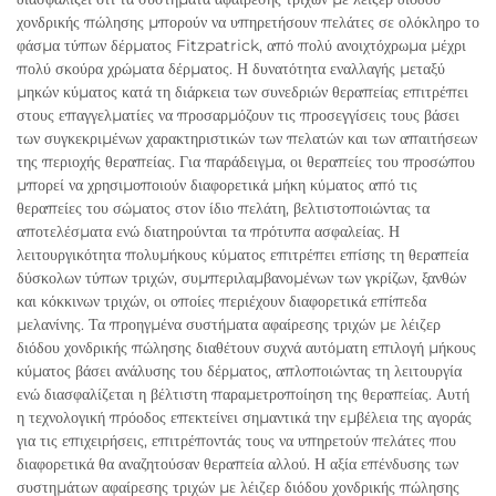
χονδρικής πώλησης μπορούν να υπηρετήσουν πελάτες σε ολόκληρο το
φάσμα τύπων δέρματος Fitzpatrick, από πολύ ανοιχτόχρωμα μέχρι
πολύ σκούρα χρώματα δέρματος. Η δυνατότητα εναλλαγής μεταξύ
μηκών κύματος κατά τη διάρκεια των συνεδριών θεραπείας επιτρέπει
στους επαγγελματίες να προσαρμόζουν τις προσεγγίσεις τους βάσει
των συγκεκριμένων χαρακτηριστικών των πελατών και των απαιτήσεων
της περιοχής θεραπείας. Για παράδειγμα, οι θεραπείες του προσώπου
μπορεί να χρησιμοποιούν διαφορετικά μήκη κύματος από τις
θεραπείες του σώματος στον ίδιο πελάτη, βελτιστοποιώντας τα
αποτελέσματα ενώ διατηρούνται τα πρότυπα ασφαλείας. Η
λειτουργικότητα πολυμήκους κύματος επιτρέπει επίσης τη θεραπεία
δύσκολων τύπων τριχών, συμπεριλαμβανομένων των γκρίζων, ξανθών
και κόκκινων τριχών, οι οποίες περιέχουν διαφορετικά επίπεδα
μελανίνης. Τα προηγμένα συστήματα αφαίρεσης τριχών με λέιζερ
διόδου χονδρικής πώλησης διαθέτουν συχνά αυτόματη επιλογή μήκους
κύματος βάσει ανάλυσης του δέρματος, απλοποιώντας τη λειτουργία
ενώ διασφαλίζεται η βέλτιστη παραμετροποίηση της θεραπείας. Αυτή
η τεχνολογική πρόοδος επεκτείνει σημαντικά την εμβέλεια της αγοράς
για τις επιχειρήσεις, επιτρέποντάς τους να υπηρετούν πελάτες που
διαφορετικά θα αναζητούσαν θεραπεία αλλού. Η αξία επένδυσης των
συστημάτων αφαίρεσης τριχών με λέιζερ διόδου χονδρικής πώλησης