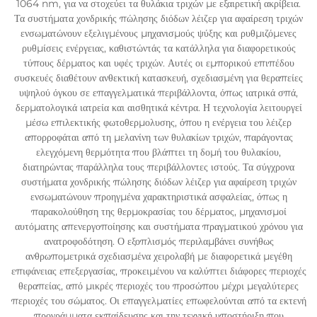
1064 nm, για να στοχεύει τα θυλάκια τριχών με εξαιρετική ακρίβεια.
Τα συστήματα χονδρικής πώλησης διόδων λέιζερ για αφαίρεση τριχών
ενσωματώνουν εξελιγμένους μηχανισμούς ψύξης και ρυθμιζόμενες
ρυθμίσεις ενέργειας, καθιστώντάς τα κατάλληλα για διαφορετικούς
τύπους δέρματος και υφές τριχών. Αυτές οι εμπορικού επιπέδου
συσκευές διαθέτουν ανθεκτική κατασκευή, σχεδιασμένη για θεραπείες
υψηλού όγκου σε επαγγελματικά περιβάλλοντα, όπως ιατρικά σπά,
δερματολογικά ιατρεία και αισθητικά κέντρα. Η τεχνολογία λειτουργεί
μέσω επιλεκτικής φωτοθερμολυσης, όπου η ενέργεια του λέιζερ
απορροφάται από τη μελανίνη των θυλακίων τριχών, παράγοντας
ελεγχόμενη θερμότητα που βλάπτει τη δομή του θυλακίου,
διατηρώντας παράλληλα τους περιβάλλοντες ιστούς. Τα σύγχρονα
συστήματα χονδρικής πώλησης διόδων λέιζερ για αφαίρεση τριχών
ενσωματώνουν προηγμένα χαρακτηριστικά ασφαλείας, όπως η
παρακολούθηση της θερμοκρασίας του δέρματος, μηχανισμοί
αυτόματης απενεργοποίησης και συστήματα πραγματικού χρόνου για
ανατροφοδότηση. Ο εξοπλισμός περιλαμβάνει συνήθως
ανθρωπομετρικά σχεδιασμένα χειρολαβή με διαφορετικά μεγέθη
επιφάνειας επεξεργασίας, προκειμένου να καλύπτει διάφορες περιοχές
θεραπείας, από μικρές περιοχές του προσώπου μέχρι μεγαλύτερες
περιοχές του σώματος. Οι επαγγελματίες επωφελούνται από τα εκτενή
προγράμματα εκπαίδευσης και την τεχνική υποστήριξη που