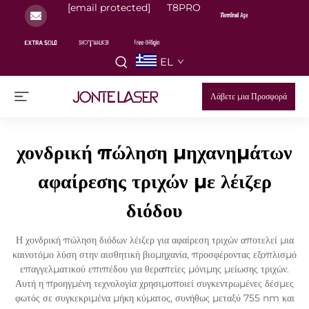
[email protected]
T8PRO
EL
Λάβετε μια Προσφορά
χονδρική πώληση μηχανημάτων
αφαίρεσης τριχών με λέιζερ
διόδου
Η χονδρική πώληση διόδων λέιζερ για αφαίρεση τριχών αποτελεί μια
καινοτόμο λύση στην αισθητική βιομηχανία, προσφέροντας εξοπλισμό
επαγγελματικού επιπέδου για θεραπείες μόνιμης μείωσης τριχών.
Αυτή η προηγμένη τεχνολογία χρησιμοποιεί συγκεντρωμένες δέσμες
φωτός σε συγκεκριμένα μήκη κύματος, συνήθως μεταξύ 755 nm και