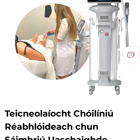
Teicneolaíocht Chóilíniú
Réabhlóideach chun
Sáimhriú Uaschaighde