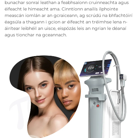
bunachar sonraí leathan a feabhsaíonn cruinneachta agus
éifeacht le himeacht ama. Cinntíonn anailís ilphointe
meascán iomlán ar an gcraiceann, ag scrúdú na bhfachtóirí
éagsúla a thagann i gcion ar éifeacht an tréimhse lena n-
áirítear leibhéil an uisce, eispózás leis an ngrian le déanaí
agus tionchar na gceannach.