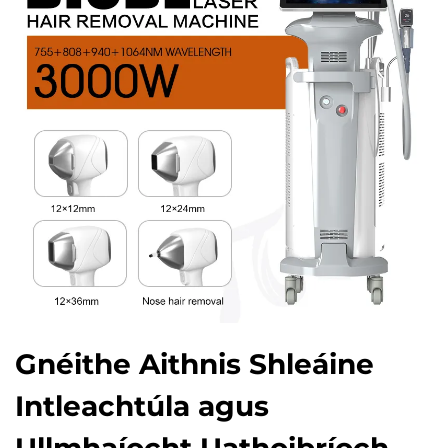
Gnéithe Aithnis Shleáine
Intleachtúla agus
Ullmhaíocht Uathoibríoch