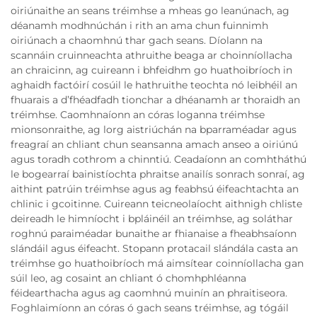
oiriúnaithe an seans tréimhse a mheas go leanúnach, ag
déanamh modhnúchán i rith an ama chun fuinnimh
oiriúnach a chaomhnú thar gach seans. Díolann na
scannáin cruinneachta athruithe beaga ar choinníollacha
an chraicinn, ag cuireann i bhfeidhm go huathoibríoch in
aghaidh factóirí cosúil le hathruithe teochta nó leibhéil an
fhuarais a d’fhéadfadh tionchar a dhéanamh ar thoraidh an
tréimhse. Caomhnaíonn an córas loganna tréimhse
mionsonraithe, ag lorg aistriúchán na bparraméadar agus
freagraí an chliant chun seansanna amach anseo a oiriúnú
agus toradh cothrom a chinntiú. Ceadaíonn an comhtháthú
le bogearraí bainistíochta phraitse anailís sonrach sonraí, ag
aithint patrúin tréimhse agus ag feabhsú éifeachtachta an
chlinic i gcoitinne. Cuireann teicneolaíocht aithnigh chliste
deireadh le himníocht i bpláinéil an tréimhse, ag soláthar
roghnú paraiméadar bunaithe ar fhianaise a fheabhsaíonn
slándáil agus éifeacht. Stopann protacail slándála casta an
tréimhse go huathoibríoch má aimsítear coinníollacha gan
súil leo, ag cosaint an chliant ó chomhphléanna
féidearthacha agus ag caomhnú muinín an phraitiseora.
Foghlaimíonn an córas ó gach seans tréimhse, ag tógáil