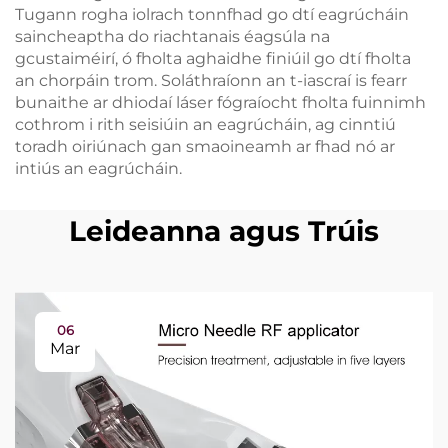
Tugann rogha iolrach tonnfhad go dtí eagrúcháin
saincheaptha do riachtanais éagsúla na
gcustaiméirí, ó fholta aghaidhe finiúil go dtí fholta
an chorpáin trom. Soláthraíonn an t-iascraí is fearr
bunaithe ar dhiodaí láser fógraíocht fholta fuinnimh
cothrom i rith seisiúin an eagrúcháin, ag cinntiú
toradh oiriúnach gan smaoineamh ar fhad nó ar
intiús an eagrúcháin.
Leideanna agus Trúis
06
Mar