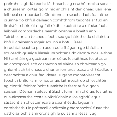
préimhe laghdú teocht láithreach, ag cruthú mothú socair
a chuireann iontas go minic ar chliaint den chéad uair lena
leibhéal compordach. Cinntíonn an seachadadh fuaraithe
cruinne go bhfuil dáileadh comhthrom teochta ar fud an
limistéir chóireála, ag fáil réidh le pointí te a d'fhéadfadh
leibhéil compordacha neamhionanna a bheith ann.
Tairbheann an teicneolaíocht seo go háirithe do chliaint a
bhfuil craiceann íogair acu nó a bhfuil íseal
inrochtaineachta pian acu, rud a fhágann go bhfuil an
scriosadh gruaige léasair inrochtana do daonra níos leithne.
Ní hamháin go gcuireann an córas fuaraitheas feabhas ar
an chompord, ach cosnaíonn sé sláine an chraiceann go
gníomhach trí chosc a chur ar iomarca teasa a d'fhéadfadh
deacrachtaí a chur faoi deara. Tugann monatóireacht
teocht i bhfíor-am le fios ar ais láithreach do chleachtóirí,
ag cinntiú feidhmíocht fuaraithe is fearr ar fud gach
seisiúin. Déanann éifeachtúlacht fuinnimh chórais fuaraithe
nua-aimseartha costais oibriúcháin a íoslaghdú agus
sástacht an chustaiméara a uasmhéadú. Ligeann
comhtháthú le prótacail chóireála gníomhachtú fuaraithe
uathoibríoch a shíncrónaigh le pulsanna léasair, ag