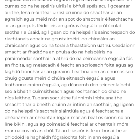
cumas do na heispéirís uirlisí a bhfuil spéis acu i gceantar
áirithe, lena n-áirítear uirlisí cruinne do shaothar ar an
aghaidh agus méid mór an spot do shaothair éifeachtacha
ar an gcorp. Is féidir leis an gcóras éagsúla prótócolaí
saothair a úsáid, ag ligean do na heispéirís saincheapadh do
riachtanais aonair na gcustaiméirí, do chineálra an
chraiceann agus do na toraí a theastaíonn uathu. Ceadaíonn
smacht ar fhadtóna an phulsa do na heispéirís na
paraiméadar saothair a athrú do na céimeanna éagsúla fás
an fholta, ag meáscadh éifeacht an scriosadh folta agus ag
laghdú tionchar ar an gcrainn. Leathnaíonn an chumas seo
chuig gcustaiméirí ó chúlra eitneach éagsúla agus
leathanna crainn éagsúla, ag déanamh den teicneolaíocht
seo a bheith cuimsitheach agus rochtanach do dhaoine
níos leithne. Tugann socruithe fuinnimh inbhuanaithe
smacht thar a bheith cruinn ar intinn an saothair, ag ligean
do na heispéirís saothair sláintiúla agus éifeachtacha a
dhéanamh ar cheantair íogair mar an béal os cionn nó an
líne bikini, agus ag coimeád éifeachtaí ar cheantair móra
mar na cos nó an chúl. Tá an t-iascúr is fearr bunaithe ar
dhiodóid le haghaidh fógraíochta folt in ann éagsúla