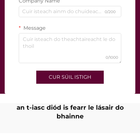
Company Name
0/200
Message
0/1000
CUR SÚIL ISTIGH
an t-iasc diód is fearr le lásair do
bhainne