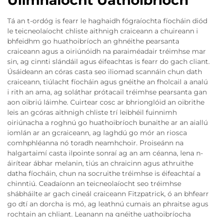
Tá an t-ordóg is fearr le haghaidh fógraíochta fíocháin diód
le teicneolaíocht chliste aithnigh craiceann a chuireann i
bhfeidhm go huathoibríoch an ghnéithe pearsanta
craiceann agus a oiriúnóidh na paraiméadair tréimhse mar
sin, ag cinnti slándáil agus éifeachtas is fearr do gach cliant.
Úsáideann an córas casta seo iliomad scannáin chun dath
craiceann, tiúlacht fíocháin agus gnéithe an fholcail a analú
i rith an ama, ag soláthar prótacail tréimhse pearsanta gan
aon oibriú láimhe. Cuirtear cosc ar bhrionglóid an oibrithe
leis an gcóras aithnigh chliste trí leibhéil fuinnimh
oiriúnacha a roghnú go huathoibríoch bunaithe ar an aiallú
iomlán ar an gcraiceann, ag laghdú go mór an riosca
comhphléanna nó toradh neamhchoir. Proiseánn na
halgartaimí casta ilpointe sonraí ag an am céanna, lena n-
áirítear ábhar melanin, tiús an chraicinn agus athruithe
datha fíocháin, chun na socruithe tréimhse is éifeachtaí a
chinntiú. Ceadaíonn an teicneolaíocht seo tréimhse
shábháilte ar gach cineál craiceann Fitzpatrick, ó an bhfearr
go dtí an dorcha is mó, ag leathnú cumais an phraitse agus
rochtain an chliant. Leanann na gnéithe uathoibríocha