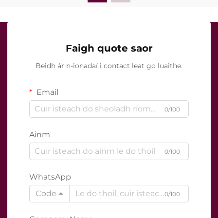
Faigh quote saor
Beidh ár n-ionadaí i contact leat go luaithe.
Email
0/100
Ainm
0/100
WhatsApp
Code
0/100