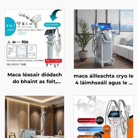
Maca léasair diódach
maca áilleachta cryo le
do bhaint as folt,
4 láimhseáil agus le 8
ceadaithe ag an FDA,
cheann in ionadú, le
ag an MDR, agus ag an
teicneolaíocht
MDSAP, 600W, 1200W,
fuaraithe 360 céim, le
1800W, 3000W, 4 i 1, le
criothaireacht, le
spásanna in ionadú,
laghdú meáchan
755 nm, 808 nm, 940
nm, 1064 nm