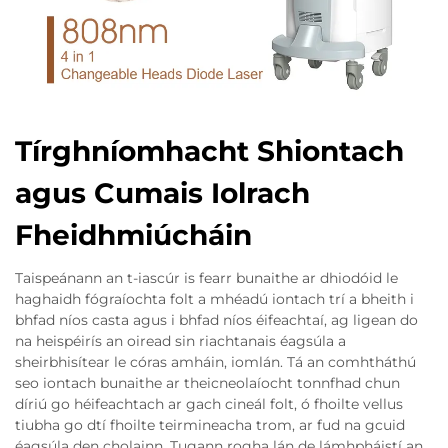
Tírghníomhacht Shiontach
agus Cumais Iolrach
Fheidhmiúcháin
Taispeánann an t-iascúr is fearr bunaithe ar dhiodóid le
haghaidh fógraíochta folt a mhéadú iontach trí a bheith i
bhfad níos casta agus i bhfad níos éifeachtaí, ag ligean do
na heispéirís an oiread sin riachtanais éagsúla a
sheirbhisítear le córas amháin, iomlán. Tá an comhtháthú
seo iontach bunaithe ar theicneolaíocht tonnfhad chun
díriú go héifeachtach ar gach cineál folt, ó fhoilte vellus
tiubha go dtí fhoilte teirmineacha trom, ar fud na gcuid
éagsúla den cholainn. Tugann rogha lán de lámhpháistí an