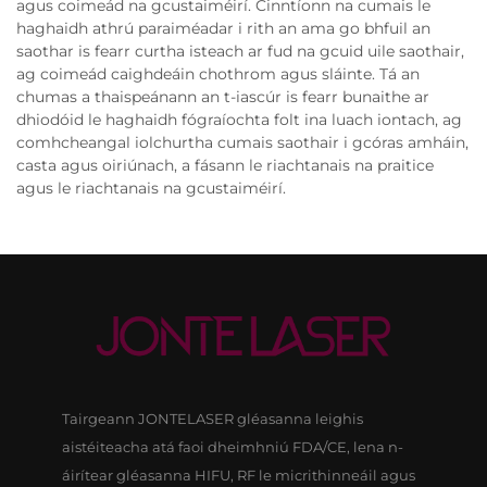
agus coimeád na gcustaiméirí. Cinntíonn na cumais le
haghaidh athrú paraiméadar i rith an ama go bhfuil an
saothar is fearr curtha isteach ar fud na gcuid uile saothair,
ag coimeád caighdeáin chothrom agus sláinte. Tá an
chumas a thaispeánann an t-iascúr is fearr bunaithe ar
dhiodóid le haghaidh fógraíochta folt ina luach iontach, ag
comhcheangal iolchurtha cumais saothair i gcóras amháin,
casta agus oiriúnach, a fásann le riachtanais na praitice
agus le riachtanais na gcustaiméirí.
Tairgeann JONTELASER gléasanna leighis
aistéiteacha atá faoi dheimhniú FDA/CE, lena n-
áirítear gléasanna HIFU, RF le micrithinneáil agus