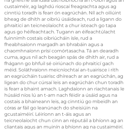
na gnéithe slándála uathoibríocha an t-oibrí agus an
custaiméir, ag laghdú rioscaí freagrachta agus ag
cinntiú toradh is fearr ón eagrúchán. Níl ach oiliúint
bheag de dhíth ar oibriú úsáideach, rud a ligann do
phraiticí an teicneolaíocht a chur isteach go tapa
agus go héifeachtach. Tugann an éifeachtúlacht
fuinnimh costais oibriúcháin ísle, rud a
fheabhsaíonn margadh an bhrabáin agus a
chaomhnaíonn prísí comórtasacha. Tá an dearadh
cuma, agus níl ach beagán spás de dhíth air, rud a
fhágann go bhfuil sé oiriúnach do phraiticí gach
méid. Soláthraíonn meicníochtaí an-tuairisce i rith
an eagrúcháin tuairisc dhíreach ar an eagrúchán, ag
ligean do chur cúrsaí leis an eagrúchán chun toradh
is fearr a bhaint amach. Laghdaíonn an riachtanais le
húsáid níos lú an t-am nach féidir a úsáid agus na
costais a bhaineann leis, ag cinntiú go mbeidh an
córas ar fáil go leanúnach do sheisiúin na
gcustaiméirí. Léiríonn an t-áis agus an
teicneolaíocht chun cinn an réputáil a bhíonn ag an
cliantais agus an muinín a bhíonn ag na custaiméirí.