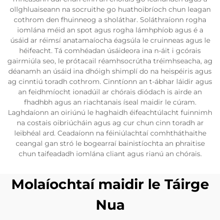
ollghluaiseann na socruithe go huathoibríoch chun leagan
cothrom den fhuinneog a sholáthar. Soláthraíonn rogha
iomlána méid an spot agus rogha lámhphíob agus é a
úsáid ar réimsí anatamaíocha éagsúla le cruinneas agus le
héifeacht. Tá comhéadan úsáideora ina n-áit i gcórais
gairmiúla seo, le prótacail réamhsocrútha tréimhseacha, ag
déanamh an úsáid ina dhóigh shimplí do na heispéiris agus
ag cinntiú toradh cothrom. Cinntíonn an t-ábhar láidir agus
an feidhmíocht ionadúil ar chórais diódach is airde an
fhadhbh agus an riachtanais íseal maidir le cúram.
Laghdaíonn an oiriúnú le haghaidh éifeachtúlacht fuinnimh
na costais oibriúcháin agus ag cur chun cinn toradh ar
leibhéal ard. Ceadaíonn na féiniúlachtaí comhtháthaithe
ceangal gan stró le bogearraí bainistíochta an phraitise
chun taifeadadh iomlána cliant agus rianú an chórais.
Molaíochtaí maidir le Táirge
Nua