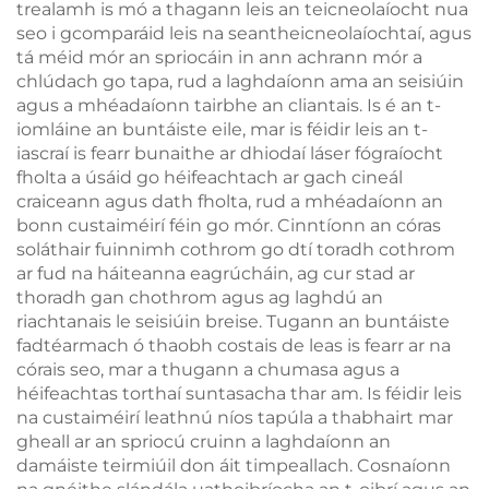
trealamh is mó a thagann leis an teicneolaíocht nua
seo i gcomparáid leis na seantheicneolaíochtaí, agus
tá méid mór an spriocáin in ann achrann mór a
chlúdach go tapa, rud a laghdaíonn ama an seisiúin
agus a mhéadaíonn tairbhe an cliantais. Is é an t-
iomláine an buntáiste eile, mar is féidir leis an t-
iascraí is fearr bunaithe ar dhiodaí láser fógraíocht
fholta a úsáid go héifeachtach ar gach cineál
craiceann agus dath fholta, rud a mhéadaíonn an
bonn custaiméirí féin go mór. Cinntíonn an córas
soláthair fuinnimh cothrom go dtí toradh cothrom
ar fud na háiteanna eagrúcháin, ag cur stad ar
thoradh gan chothrom agus ag laghdú an
riachtanais le seisiúin breise. Tugann an buntáiste
fadtéarmach ó thaobh costais de leas is fearr ar na
córais seo, mar a thugann a chumasa agus a
héifeachtas torthaí suntasacha thar am. Is féidir leis
na custaiméirí leathnú níos tapúla a thabhairt mar
gheall ar an spriocú cruinn a laghdaíonn an
damáiste teirmiúil don áit timpeallach. Cosnaíonn