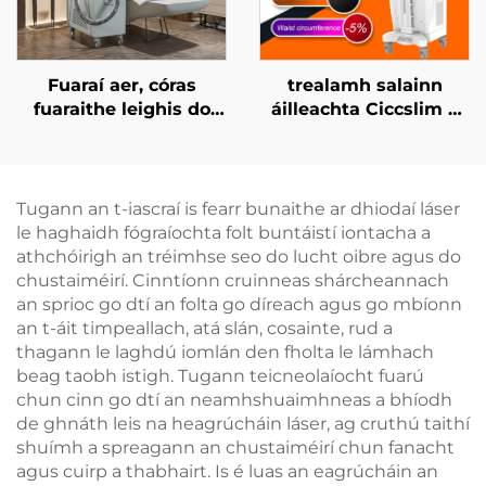
Fuaraí aer, córas
trealamh salainn
fuaraithe leighis do
áilleachta Ciccslim 3
léasair áilleachta, do
Tesla le 4 láimhseáil,
réiteach an chráis, do
le stíomháil ualachraí
chosaint an eipidirmis,
leictreamaignéadach
do úsáid cliniciúil
(EMS)
Tugann an t-iascraí is fearr bunaithe ar dhiodaí láser
leanúnach gan
le haghaidh fógraíochta folt buntáistí iontacha a
teagmháil
athchóirigh an tréimhse seo do lucht oibre agus do
chustaiméirí. Cinntíonn cruinneas shárcheannach
an sprioc go dtí an folta go díreach agus go mbíonn
an t-áit timpeallach, atá slán, cosainte, rud a
thagann le laghdú iomlán den fholta le lámhach
beag taobh istigh. Tugann teicneolaíocht fuarú
chun cinn go dtí an neamhshuaimhneas a bhíodh
de ghnáth leis na heagrúcháin láser, ag cruthú taithí
shuímh a spreagann an chustaiméirí chun fanacht
agus cuirp a thabhairt. Is é luas an eagrúcháin an