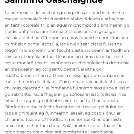
Tá an meaisín deisiúcháin gruaige léasair diód is fearr ina
measc teicneolaíocht fuaraithe réabhlóideach a athraíonn
an taithí cóireála trí pian agus míchompord a bhaineann go
traidisiúnta le nósanna imeachta deisiúcháin gruaige
léasair a dhíchur. Oibríonn an córas fuaraithe chun cinn seo
trí mheicníochtaí éagsúla, lena n-áirítear plátaí fuaraithe
teagmhála a choinníonn teocht uasta craiceann ar feadh an
seisiúin chóireála ar fad. Déanann an córas rialaithe teocht
casta monatóireacht leanúnach ar choinníollacha dromchla
an chraiceann, ag coigeartú déine fuaraithe go
huathoibríoch chun ró-theas a chosc agus an compord is
mó a chinntiú do chliaint. Cuireann an teicneolaíocht seo ar
chumas cleachtóirí suíomhanna fuinnimh níos airde a úsáid
go sábháilte, rud a fhágann go scriosann siad follicles níos
éifeachtaí agus go bhfeabhsaíonn siad torthaí cóireála.
Oibríonn an meicníocht fuaraithe trí theas a ghiniúint go
tapa a ghiniúint ag fuinneamh léasair, ag cosc a chur ar
chruinniú teasa a d'fhéadfadh míchompord nó damáiste
craiceann a chur faoi deara. Soláthraíonn córais fuaraithe
criogineacha chun cinn atá comhtháite i samhlacha