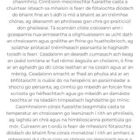
chaomhnú. Cinntíonn meicníochtaí fuaraithe casta a
chuirtear isteach sa mhaisín is fearr de fótaíochta diódach
do bhaint fíne an t-ádh is mó a bhaint as an tréimhse
chóras, ag déanamh an phróiseas gan chrá go praiticiúil
don ghailearaí. Tá scannáin cliste craiceann ann i
gceapanna nua-aimseartha a ollghluaiseann as ucht dath
an chraiceann agus gnéithe an fhíne go huathoibríoch, ag
soláthar prótacail tréimhseach pearsanta le haghaidh
toradh is fearr. Ceadaíonn an dearadh cumasach ach beag
an úsáid iomlána ar fud réimsí éagsúla an cholainn, ó fíne
ar an aghaidh go dtí córas leathan ar na cosáin agus ar an
mbróg. Ceadaíonn smacht ar fhad an phulsa atá ar an
bhfótaíocht is nuálaí do na heispéiris an paraiméadar a
shocrú go pérsanta, ag cinntiú go mbeidh an folcán fíne
scriosta go héifeachtach agus go mbeidh an damáiste
teochta ar na téadáin timpeallach laghdaithe go minic.
Caomhnaíonn córais fuaraithe teagmhála casta te
temperatur an chraiceann go leanúnach i rith an phróiseis,
ag laghdú an chrá agus na himblioscanna potentiúla go
mór. Cuireann an t-ordú is fearr de mheaisíní fótaíochta
diódach do bhaint fíne córais monatóraí i rith an amharc a
mheasann dul chun cinn an chórais go leanúnach agus a