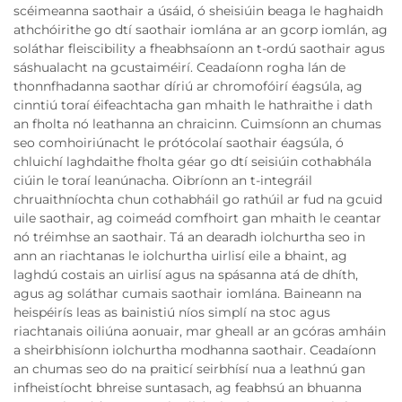
scéimeanna saothair a úsáid, ó sheisiúin beaga le haghaidh
athchóirithe go dtí saothair iomlána ar an gcorp iomlán, ag
soláthar fleiscibility a fheabhsaíonn an t-ordú saothair agus
sáshualacht na gcustaiméirí. Ceadaíonn rogha lán de
thonnfhadanna saothar díriú ar chromofóirí éagsúla, ag
cinntiú toraí éifeachtacha gan mhaith le hathraithe i dath
an fholta nó leathanna an chraicinn. Cuimsíonn an chumas
seo comhoiriúnacht le prótócolaí saothair éagsúla, ó
chluichí laghdaithe fholta géar go dtí seisiúin cothabhála
ciúin le toraí leanúnacha. Oibríonn an t-integráil
chruaithníochta chun cothabháil go rathúil ar fud na gcuid
uile saothair, ag coimeád comfhoirt gan mhaith le ceantar
nó tréimhse an saothair. Tá an dearadh iolchurtha seo in
ann an riachtanas le iolchurtha uirlisí eile a bhaint, ag
laghdú costais an uirlisí agus na spásanna atá de dhíth,
agus ag soláthar cumais saothair iomlána. Baineann na
heispéirís leas as bainistiú níos simplí na stoc agus
riachtanais oiliúna aonuair, mar gheall ar an gcóras amháin
a sheirbhisíonn iolchurtha modhanna saothair. Ceadaíonn
an chumas seo do na praiticí seirbhísí nua a leathnú gan
infheistíocht bhreise suntasach, ag feabhsú an bhuanna