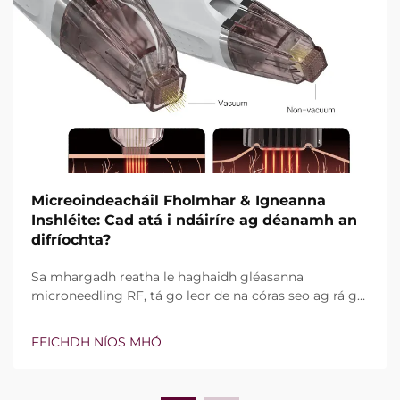
Micreoindeacháil Fholmhar & Igneanna
Inshléite: Cad atá i ndáiríre ag déanamh an
difríochta?
Sa mhargadh reatha le haghaidh gléasanna
microneedling RF, tá go leor de na córas seo ag rá go
bhfuil teicneolaíocht vacuim agus goinní insilte acu.
Áfach, níl an cheist fíor i ndáiríre an bhfuil na gnéithe
FEICHDH NÍOS MHÓ
seo ann nó nach bhfuil, ach conas a oibríonn siad go
cruinn le linn na tréatmais chliniciúla...