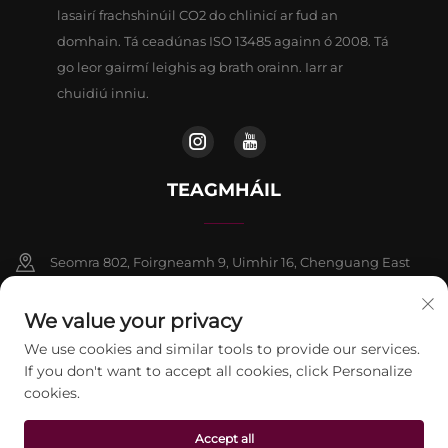
lasairí frachshinúil CO2 do chlinicí ar fud an
domhain. Tá ceadúnas ISO 13485 againn ó 2008. Tá
go leor gairmí leighis ag brath orainn. Iarr ar
chuidiú inniu.
TEAGMHÁIL
Seomra 802, Foirgneamh 9, Uimhir 16, Chenguang East
Road, Contae Fangshan, Beijing
We value your privacy
+86-13911459627
We use cookies and similar tools to provide our services.
If you don't want to accept all cookies, click Personalize
[email protected]
cookies.
Accept all
Ceart chun chóipcheart © 2026 Beijing Jontelaser Technology