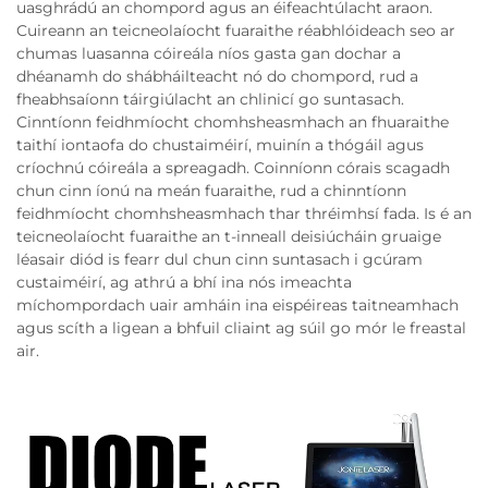
uasghrádú an chompord agus an éifeachtúlacht araon.
Cuireann an teicneolaíocht fuaraithe réabhlóideach seo ar
chumas luasanna cóireála níos gasta gan dochar a
dhéanamh do shábháilteacht nó do chompord, rud a
fheabhsaíonn táirgiúlacht an chlinicí go suntasach.
Cinntíonn feidhmíocht chomhsheasmhach an fhuaraithe
taithí iontaofa do chustaiméirí, muinín a thógáil agus
críochnú cóireála a spreagadh. Coinníonn córais scagadh
chun cinn íonú na meán fuaraithe, rud a chinntíonn
feidhmíocht chomhsheasmhach thar thréimhsí fada. Is é an
teicneolaíocht fuaraithe an t-inneall deisiúcháin gruaige
léasair diód is fearr dul chun cinn suntasach i gcúram
custaiméirí, ag athrú a bhí ina nós imeachta
míchompordach uair amháin ina eispéireas taitneamhach
agus scíth a ligean a bhfuil cliaint ag súil go mór le freastal
air.