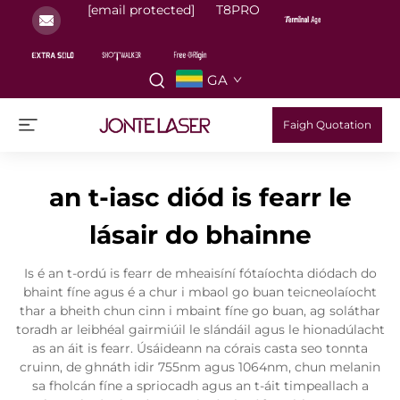
[email protected]
T8PRO
GA
Faigh Quotation
an t-iasc diód is fearr le
lásair do bhainne
Is é an t-ordú is fearr de mheaisíní fótaíochta diódach do
bhaint fíne agus é a chur i mbaol go buan teicneolaíocht
thar a bheith chun cinn i mbaint fíne go buan, ag soláthar
toradh ar leibhéal gairmiúil le slándáil agus le hionadúlacht
as an áit is fearr. Úsáideann na córais casta seo tonnta
cruinn, de ghnáth idir 755nm agus 1064nm, chun melanin
sa fholcán fíne a spriocadh agus an t-áit timpeallach a