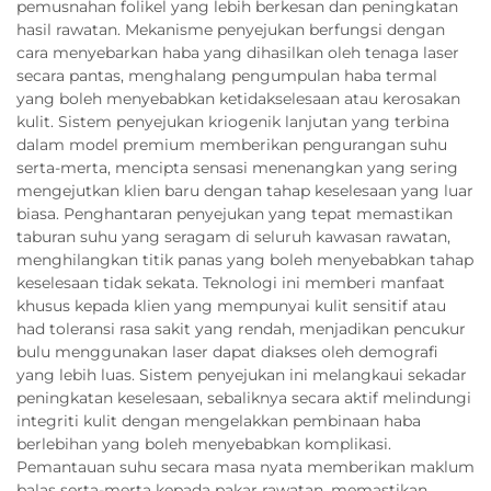
pemusnahan folikel yang lebih berkesan dan peningkatan
hasil rawatan. Mekanisme penyejukan berfungsi dengan
cara menyebarkan haba yang dihasilkan oleh tenaga laser
secara pantas, menghalang pengumpulan haba termal
yang boleh menyebabkan ketidakselesaan atau kerosakan
kulit. Sistem penyejukan kriogenik lanjutan yang terbina
dalam model premium memberikan pengurangan suhu
serta-merta, mencipta sensasi menenangkan yang sering
mengejutkan klien baru dengan tahap keselesaan yang luar
biasa. Penghantaran penyejukan yang tepat memastikan
taburan suhu yang seragam di seluruh kawasan rawatan,
menghilangkan titik panas yang boleh menyebabkan tahap
keselesaan tidak sekata. Teknologi ini memberi manfaat
khusus kepada klien yang mempunyai kulit sensitif atau
had toleransi rasa sakit yang rendah, menjadikan pencukur
bulu menggunakan laser dapat diakses oleh demografi
yang lebih luas. Sistem penyejukan ini melangkaui sekadar
peningkatan keselesaan, sebaliknya secara aktif melindungi
integriti kulit dengan mengelakkan pembinaan haba
berlebihan yang boleh menyebabkan komplikasi.
Pemantauan suhu secara masa nyata memberikan maklum
balas serta-merta kepada pakar rawatan, memastikan