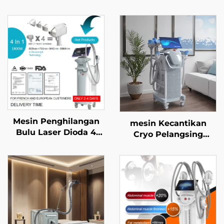
Mesin Penghilangan
mesin Kecantikan
Bulu Laser Dioda 4
Cryo Pelangsing
dalam 1 dengan Titik-
dengan 4 Pegangan
titik Tukar Ganti, Daya
dan 8 Kepala Tukar
600W, 1200W, 1800W,
Ganti, Teknologi
dan 3000W, serta
Pendinginan 360
Panjang Gelombang
Darjah, dan Terapi
755 nm, 808 nm, 940
Krioterapi untuk
nm, dan 1064 nm—
Penurunan Berat
Diluluskan MDR, FDA,
Badan