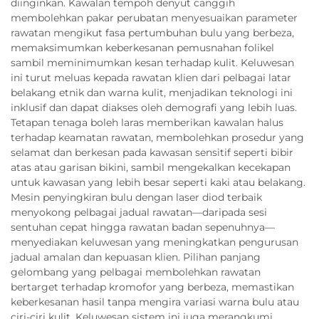
diinginkan. Kawalan tempoh denyut canggih
membolehkan pakar perubatan menyesuaikan parameter
rawatan mengikut fasa pertumbuhan bulu yang berbeza,
memaksimumkan keberkesanan pemusnahan folikel
sambil meminimumkan kesan terhadap kulit. Keluwesan
ini turut meluas kepada rawatan klien dari pelbagai latar
belakang etnik dan warna kulit, menjadikan teknologi ini
inklusif dan dapat diakses oleh demografi yang lebih luas.
Tetapan tenaga boleh laras memberikan kawalan halus
terhadap keamatan rawatan, membolehkan prosedur yang
selamat dan berkesan pada kawasan sensitif seperti bibir
atas atau garisan bikini, sambil mengekalkan kecekapan
untuk kawasan yang lebih besar seperti kaki atau belakang.
Mesin penyingkiran bulu dengan laser diod terbaik
menyokong pelbagai jadual rawatan—daripada sesi
sentuhan cepat hingga rawatan badan sepenuhnya—
menyediakan keluwesan yang meningkatkan pengurusan
jadual amalan dan kepuasan klien. Pilihan panjang
gelombang yang pelbagai membolehkan rawatan
bertarget terhadap kromofor yang berbeza, memastikan
keberkesanan hasil tanpa mengira variasi warna bulu atau
ciri-ciri kulit. Keluwesan sistem ini juga merangkumi