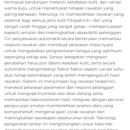
termasuk kandungan melanin, ketebalan kulit, dan variasi
warna bulu, untuk menentukan tetapan rawatan yang
paling berkesan. Teknologi ini membolehkan rawatan yang
selamat bagi semua jenis kulit Fitzpatrick—dari yang
sangat cerah hingga yang sangat gelap—memperluaskan
kapasiti amalan dan meningkatkan aksesibiliti pelanggan.
Ciri penyesuaian automatik secara berterusan memantau
respons rawatan dan membuat pelarasan masa nyata
untuk mengekalkan penghantaran tenaga yang optimum
sepanjang setiap sesi. Sensor ketepatan mengesan
perubahan halus pun dalam keadaan kulit, serta secara
automatik mengimbangi faktor-faktor seperti variasi suhu
atau tahap kelembapan yang boleh mempengaruhi hasil
rawatan. Sistem ini menyimpan log rawatan terperinci,
merekod pelarasan parameter dan respons pelanggan
untuk mengoptimumkan sesi akan datang serta
memastikan kekonsistenan hasil. Integrasi dengan perisian
pengurusan amalan membolehkan analisis data yang
komprehensif, mengenal pasti corak rawatan dan
meningkatkan kecekapan keseluruhan klinik. Teknologi
pengenalan pintar ini menghilangkan unsur teka-teki
daripada perancangan rawatan, menyediakan pemilihan