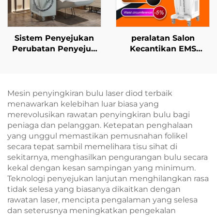
dan MDSAP
Sistem Penyejukan
peralatan Salon
Perubatan Penyejuk
Kecantikan EMS
Udara Sejuk untuk
Ciccslim 3 Tesla
Laser Estetika,
dengan 4 Pegangan—
Pelegaan Sakit,
Stimulasi
Perlindungan
Elektromagnetik Otot
Mesin penyingkiran bulu laser diod terbaik
Epidermis, dan
menawarkan kelebihan luar biasa yang
Penggunaan Klinik
merevolusikan rawatan penyingkiran bulu bagi
Tanpa Sentuhan
peniaga dan pelanggan. Ketepatan penghalaan
Langsung Secara
yang unggul memastikan pemusnahan folikel
Berterusan
secara tepat sambil memelihara tisu sihat di
sekitarnya, menghasilkan pengurangan bulu secara
kekal dengan kesan sampingan yang minimum.
Teknologi penyejukan lanjutan menghilangkan rasa
tidak selesa yang biasanya dikaitkan dengan
rawatan laser, mencipta pengalaman yang selesa
dan seterusnya meningkatkan pengekalan