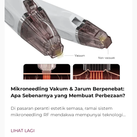
Mikroneedling Vakum & Jarum Berpenebat:
Apa Sebenarnya yang Membuat Perbezaan?
Di pasaran peranti estetik semasa, ramai sistem
mikroneedling RF mendakwa mempunyai teknologi
vakum dan jarum berpenebat. Namun, soalan
sebenarnya bukan sekadar sama ada ciri-ciri ini
LIHAT LAGI
wujud, tetapi bagaimana tepatnya ciri-ciri ini