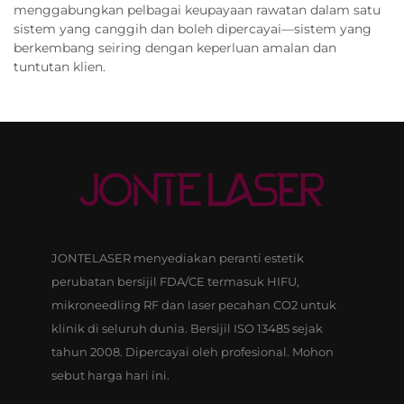
menggabungkan pelbagai keupayaan rawatan dalam satu
sistem yang canggih dan boleh dipercayai—sistem yang
berkembang seiring dengan keperluan amalan dan
tuntutan klien.
JONTELASER menyediakan peranti estetik
perubatan bersijil FDA/CE termasuk HIFU,
mikroneedling RF dan laser pecahan CO2 untuk
klinik di seluruh dunia. Bersijil ISO 13485 sejak
tahun 2008. Dipercayai oleh profesional. Mohon
sebut harga hari ini.