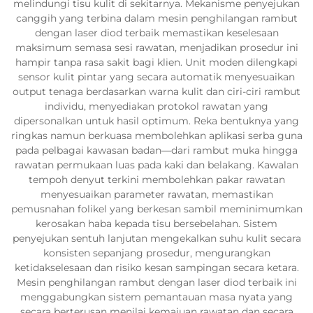
melindungi tisu kulit di sekitarnya. Mekanisme penyejukan
canggih yang terbina dalam mesin penghilangan rambut
dengan laser diod terbaik memastikan keselesaan
maksimum semasa sesi rawatan, menjadikan prosedur ini
hampir tanpa rasa sakit bagi klien. Unit moden dilengkapi
sensor kulit pintar yang secara automatik menyesuaikan
output tenaga berdasarkan warna kulit dan ciri-ciri rambut
individu, menyediakan protokol rawatan yang
dipersonalkan untuk hasil optimum. Reka bentuknya yang
ringkas namun berkuasa membolehkan aplikasi serba guna
pada pelbagai kawasan badan—dari rambut muka hingga
rawatan permukaan luas pada kaki dan belakang. Kawalan
tempoh denyut terkini membolehkan pakar rawatan
menyesuaikan parameter rawatan, memastikan
pemusnahan folikel yang berkesan sambil meminimumkan
kerosakan haba kepada tisu bersebelahan. Sistem
penyejukan sentuh lanjutan mengekalkan suhu kulit secara
konsisten sepanjang prosedur, mengurangkan
ketidakselesaan dan risiko kesan sampingan secara ketara.
Mesin penghilangan rambut dengan laser diod terbaik ini
menggabungkan sistem pemantauan masa nyata yang
secara berterusan menilai kemajuan rawatan dan secara