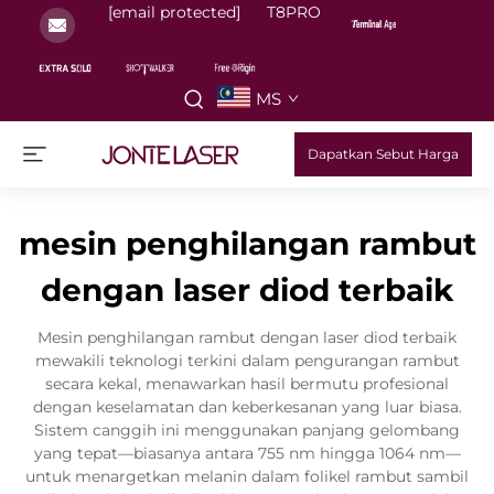
[email protected]
T8PRO
MS
Dapatkan Sebut Harga
mesin penghilangan rambut
dengan laser diod terbaik
Mesin penghilangan rambut dengan laser diod terbaik
mewakili teknologi terkini dalam pengurangan rambut
secara kekal, menawarkan hasil bermutu profesional
dengan keselamatan dan keberkesanan yang luar biasa.
Sistem canggih ini menggunakan panjang gelombang
yang tepat—biasanya antara 755 nm hingga 1064 nm—
untuk menargetkan melanin dalam folikel rambut sambil