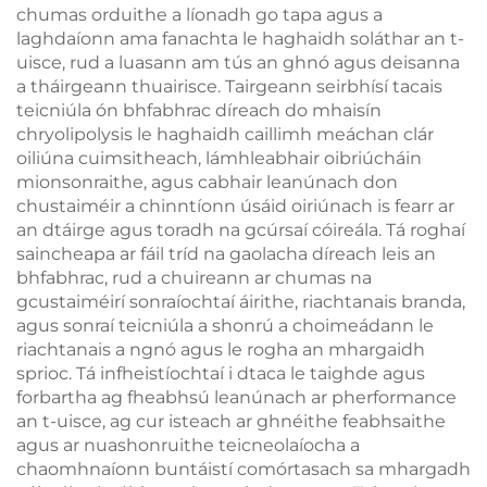
chumas orduithe a líonadh go tapa agus a
laghdaíonn ama fanachta le haghaidh soláthar an t-
uisce, rud a luasann am tús an ghnó agus deisanna
a tháirgeann thuairisce. Tairgeann seirbhísí tacais
teicniúla ón bhfabhrac díreach do mhaisín
chryolipolysis le haghaidh caillimh meáchan clár
oiliúna cuimsitheach, lámhleabhair oibriúcháin
mionsonraithe, agus cabhair leanúnach don
chustaiméir a chinntíonn úsáid oiriúnach is fearr ar
an dtáirge agus toradh na gcúrsaí cóireála. Tá roghaí
saincheapa ar fáil tríd na gaolacha díreach leis an
bhfabhrac, rud a chuireann ar chumas na
gcustaiméirí sonraíochtaí áirithe, riachtanais branda,
agus sonraí teicniúla a shonrú a choimeádann le
riachtanais a ngnó agus le rogha an mhargaidh
sprioc. Tá infheistíochtaí i dtaca le taighde agus
forbartha ag fheabhsú leanúnach ar pherformance
an t-uisce, ag cur isteach ar ghnéithe feabhsaithe
agus ar nuashonruithe teicneolaíocha a
chaomhnaíonn buntáistí comórtasach sa mhargadh