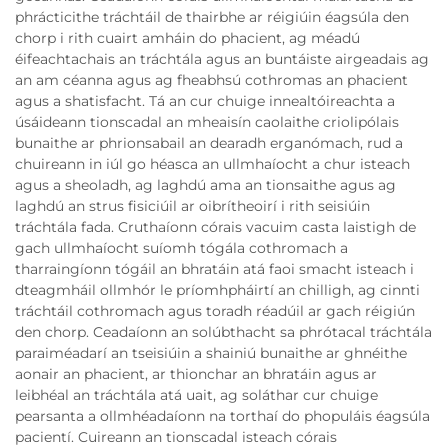
phrácticithe tráchtáil de thairbhe ar réigiúin éagsúla den
chorp i rith cuairt amháin do phacient, ag méadú
éifeachtachais an tráchtála agus an buntáiste airgeadais ag
an am céanna agus ag fheabhsú cothromas an phacient
agus a shatisfacht. Tá an cur chuige innealtóireachta a
úsáideann tionscadal an mheaisín caolaithe criolipólais
bunaithe ar phrionsabail an dearadh erganómach, rud a
chuireann in iúl go héasca an ullmhaíocht a chur isteach
agus a sheoladh, ag laghdú ama an tionsaithe agus ag
laghdú an strus fisiciúil ar oibrítheoirí i rith seisiúin
tráchtála fada. Cruthaíonn córais vacuim casta laistigh de
gach ullmhaíocht suíomh tógála cothromach a
tharraingíonn tógáil an bhratáin atá faoi smacht isteach i
dteagmháil ollmhór le príomhpháirtí an chilligh, ag cinnti
tráchtáil cothromach agus toradh réadúil ar gach réigiún
den chorp. Ceadaíonn an solúbthacht sa phrótacal tráchtála
paraiméadarí an tseisiúin a shainiú bunaithe ar ghnéithe
aonair an phacient, ar thionchar an bhratáin agus ar
leibhéal an tráchtála atá uait, ag soláthar cur chuige
pearsanta a ollmhéadaíonn na torthaí do phopuláis éagsúla
pacientí. Cuireann an tionscadal isteach córais