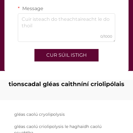
Message
0/1000
CUR SÚIL ISTIGH
tionscadal gléas caithníní criolipólais
gléas caolú cryolipolysis
gléas caolú criolipolysis le haghaidh caolú
scuabtha