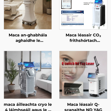
Maca an-ghabhála
Maca léasair CO₂
aghaidhe le
frithshórtach
micrighoirtíní óir agus
ceadaithe ag an FDA,
RF dá dhraoidh
ag an CE Leighis, agus
freastalaí 1/2 MHz
ag an MMDSAP
maca áilleachta cryo le
Maca léasair Q-
4 láimhseáil agus le 8
scanaithe ND YAG