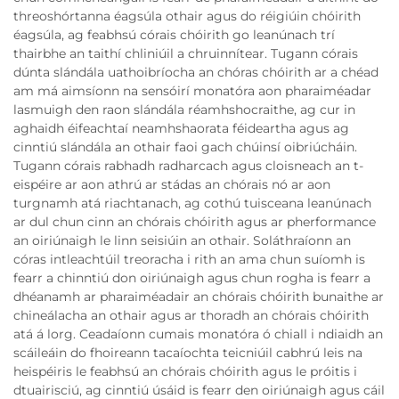
threoshórtanna éagsúla othair agus do réigiúin chóirith
éagsúla, ag feabhsú córais chóirith go leanúnach trí
thairbhe an taithí chliniúil a chruinnítear. Tugann córais
dúnta slándála uathoibríocha an chóras chóirith ar a chéad
am má aimsíonn na sensóirí monatóra aon pharaiméadar
lasmuigh den raon slándála réamhshocraithe, ag cur in
aghaidh éifeachtaí neamhshaorata féideartha agus ag
cinntiú slándála an othair faoi gach chúinsí oibriúcháin.
Tugann córais rabhadh radharcach agus cloisneach an t-
eispéire ar aon athrú ar stádas an chórais nó ar aon
turgnamh atá riachtanach, ag cothú tuisceana leanúnach
ar dul chun cinn an chórais chóirith agus ar pherformance
an oiriúnaigh le linn seisiúin an othair. Soláthraíonn an
córas intleachtúil treoracha i rith an ama chun suíomh is
fearr a chinntiú don oiriúnaigh agus chun rogha is fearr a
dhéanamh ar pharaiméadair an chórais chóirith bunaithe ar
chineálacha an othair agus ar thoradh an chórais chóirith
atá á lorg. Ceadaíonn cumais monatóra ó chiall i ndiaidh an
scáileáin do fhoireann tacaíochta teicniúil cabhrú leis na
heispéiris le feabhsú an chórais chóirith agus le próitis i
dtuairisciú, ag cinntiú úsáid is fearr den oiriúnaigh agus cáil