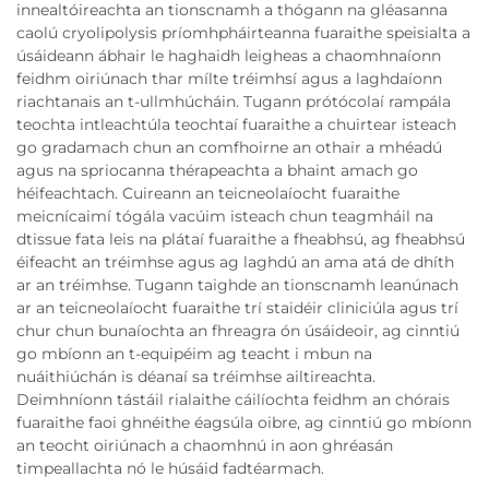
innealtóireachta an tionscnamh a thógann na gléasanna
caolú cryolipolysis príomhpháirteanna fuaraithe speisialta a
úsáideann ábhair le haghaidh leigheas a chaomhnaíonn
feidhm oiriúnach thar mílte tréimhsí agus a laghdaíonn
riachtanais an t-ullmhúcháin. Tugann prótócolaí rampála
teochta intleachtúla teochtaí fuaraithe a chuirtear isteach
go gradamach chun an comfhoirne an othair a mhéadú
agus na spriocanna thérapeachta a bhaint amach go
héifeachtach. Cuireann an teicneolaíocht fuaraithe
meicnícaimí tógála vacúim isteach chun teagmháil na
dtissue fata leis na plátaí fuaraithe a fheabhsú, ag fheabhsú
éifeacht an tréimhse agus ag laghdú an ama atá de dhíth
ar an tréimhse. Tugann taighde an tionscnamh leanúnach
ar an teicneolaíocht fuaraithe trí staidéir cliniciúla agus trí
chur chun bunaíochta an fhreagra ón úsáideoir, ag cinntiú
go mbíonn an t-equipéim ag teacht i mbun na
nuáithiúchán is déanaí sa tréimhse ailtireachta.
Deimhníonn tástáil rialaithe cáilíochta feidhm an chórais
fuaraithe faoi ghnéithe éagsúla oibre, ag cinntiú go mbíonn
an teocht oiriúnach a chaomhnú in aon ghréasán
timpeallachta nó le húsáid fadtéarmach.