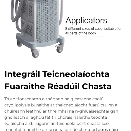
Integráil Teicneolaíochta
Fuaraithe Réadúil Chasta
Tá an tionscnamh a thógann na gléasanna caolú
cryolipolysis bunaithe ar theicneolaíocht fuarú cruinn a
chuireann leathnú ar thréimhsí na n-ghluaiseachtaí gan
ghoileadh a laghdú fat trí chórais rialaithe teochta
eolaíocha ard. Tugann an teicneolaíocht chasta seo
teochtaí fuaraithe oiriúnacha idir deich ngrád agus cúig