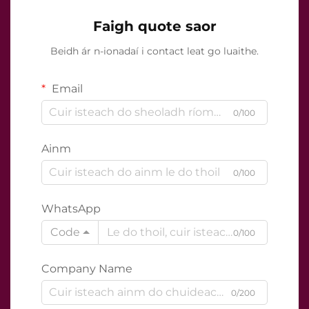
Faigh quote saor
Beidh ár n-ionadaí i contact leat go luaithe.
Email
0/100
Ainm
0/100
WhatsApp
Code
0/100
Company Name
0/200