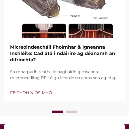
Micreoindeacháil Fholmhar & Igneanna
Inshléite: Cad atá i ndáiríre ag déanamh an
difríochta?
Sa mhargadh reatha le haghaidh gléasanna
microneedling RF, tá go leor de na córas seo ag rá go
bhfuil teicneolaíocht vacuim agus goinní insilte acu.
Áfach, níl an cheist fíor i ndáiríre an bhfuil na gnéithe
FEICHDH NÍOS MHÓ
seo ann nó nach bhfuil, ach conas a oibríonn siad go
cruinn le linn na tréatmais chliniciúla...