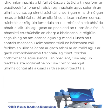
idirghníomhachta a bhfuil sé éasca a úsáid, a threoríonn an
prácticeoirí trí bhunphróisis roghnúcháin agus suíomh an
ullmhaíochta, ag cinnti tráchtáil cheart gan mhaith nó gan
meas ar leibhéal taithí an oibrítheora. Leathnaíonn cumas
tráchtála ar réigiúin iomadúla an t-ullmhúchán seirbhísí do
phraiticí ailtiúla, ag ligean do phacientí an t-iomlán a fháil ó
phacáistí cruthúcháin an chorp a bhaineann le réigiúin
éagsúla ag an am céanna agus ag méadú luach an t-
aontais meánach. Deimhníonn triail na háiseanna cáil
feidhm an ullmhaíochta ar gach athrú ar an méid agus ar
gach comhdhéanamh tráchtála, ag cinnti torthaí
cothromacha agus slándáil an phacient, cibé réigiún
tráchtála atá roghnaithe nó cibé comhcheangal
ullmhaíochtaí atá á úsáid i rith seisiúin tráchtála.