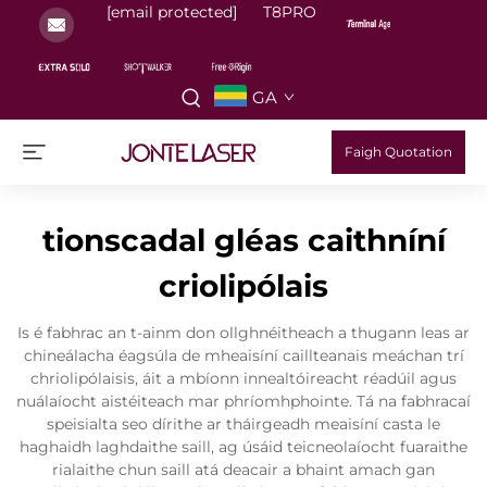
[email protected]
T8PRO
GA
Faigh Quotation
tionscadal gléas caithníní
criolipólais
Is é fabhrac an t-ainm don ollghnéitheach a thugann leas ar
chineálacha éagsúla de mheaisíní caillteanais meáchan trí
chriolipólaisis, áit a mbíonn innealtóireacht réadúil agus
nuálaíocht aistéiteach mar phríomhphointe. Tá na fabhracaí
speisialta seo dírithe ar tháirgeadh meaisíní casta le
haghaidh laghdaithe saill, ag úsáid teicneolaíocht fuaraithe
rialaithe chun saill atá deacair a bhaint amach gan