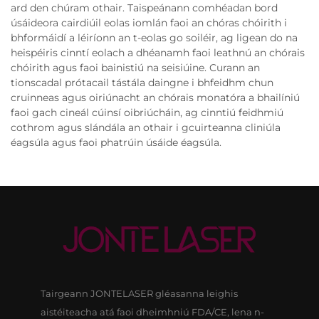
ard den chúram othair. Taispeánann comhéadan bord
úsáideora cairdiúil eolas iomlán faoi an chóras chóirith i
bhformáidí a léiríonn an t-eolas go soiléir, ag ligean do na
heispéiris cinntí eolach a dhéanamh faoi leathnú an chórais
chóirith agus faoi bainistiú na seisiúine. Curann an
tionscadal prótacail tástála daingne i bhfeidhm chun
cruinneas agus oiriúnacht an chórais monatóra a bhailíniú
faoi gach cineál cúinsí oibriúcháin, ag cinntiú feidhmiú
cothrom agus slándála an othair i gcuirteanna cliniúla
éagsúla agus faoi phatrúin úsáide éagsúla.
Tairgeann JONTELASER gléasanna leighis
aistéiteacha atá faoi dheimhniú FDA/CE, lena n-