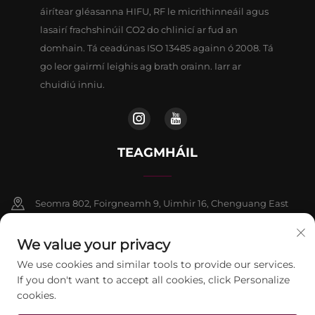
áirítear gléasanna HIFU, RF le micrithinneáil agus
lasairí frachshinúil CO2 do chlinicí ar fud an
domhain. Tá ceadúnas ISO 13485 againn ó 2008. Tá
go leor gairmí leighis ag brath orainn. Iarr ar
chuidiú inniu.
TEAGMHÁIL
Seomra 802, Foirgneamh 9, Uimhir 16, Chenguang East
Road, Contae Fangshan, Beijing
We value your privacy
+86-13911459627
We use cookies and similar tools to provide our services.
If you don't want to accept all cookies, click Personalize
[email protected]
cookies.