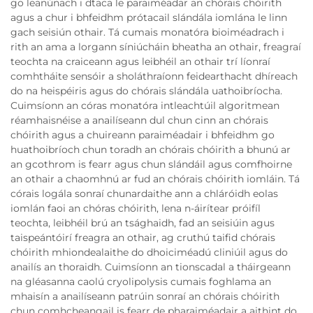
go leanúnach i dtaca le paraiméadar an chórais chóirith
agus a chur i bhfeidhm prótacail slándála iomlána le linn
gach seisiún othair. Tá cumais monatóra bioiméadrach i
rith an ama a lorgann síniúcháin bheatha an othair, freagraí
teochta na craiceann agus leibhéil an othair trí líonraí
comhtháite sensóir a sholáthraíonn feidearthacht dhíreach
do na heispéiris agus do chórais slándála uathoibríocha.
Cuimsíonn an córas monatóra intleachtúil algoritmean
réamhaisnéise a anailíseann dul chun cinn an chórais
chóirith agus a chuireann paraiméadair i bhfeidhm go
huathoibríoch chun toradh an chórais chóirith a bhunú ar
an gcothrom is fearr agus chun slándáil agus comfhoirne
an othair a chaomhnú ar fud an chórais chóirith iomláin. Tá
córais logála sonraí chunardaithe ann a chláróidh eolas
iomlán faoi an chóras chóirith, lena n-áirítear próifíl
teochta, leibhéil brú an tsághaidh, fad an seisiúin agus
taispeántóirí freagra an othair, ag cruthú taifid chórais
chóirith mhiondealaithe do dhoiciméadú cliniúil agus do
anailís an thoraidh. Cuimsíonn an tionscadal a tháirgeann
na gléasanna caolú cryolipolysis cumais foghlama an
mhaisín a anailíseann patrúin sonraí an chórais chóirith
chun comhcheangail is fearr de pharaiméadair a aithint do