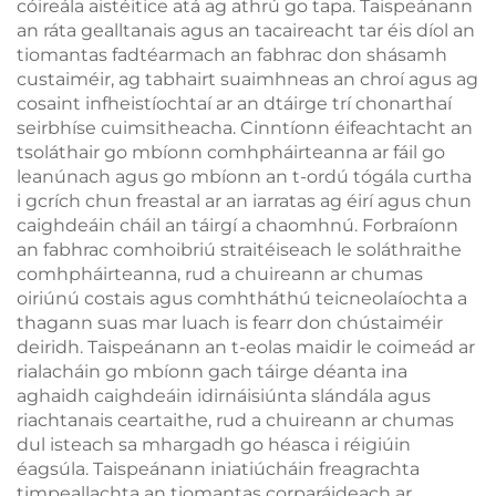
cóireála aistéitice atá ag athrú go tapa. Taispeánann
an ráta gealltanais agus an tacaireacht tar éis díol an
tiomantas fadtéarmach an fabhrac don shásamh
custaiméir, ag tabhairt suaimhneas an chroí agus ag
cosaint infheistíochtaí ar an dtáirge trí chonarthaí
seirbhíse cuimsitheacha. Cinntíonn éifeachtacht an
tsoláthair go mbíonn comhpháirteanna ar fáil go
leanúnach agus go mbíonn an t-ordú tógála curtha
i gcrích chun freastal ar an iarratas ag éirí agus chun
caighdeáin cháil an táirgí a chaomhnú. Forbraíonn
an fabhrac comhoibriú straitéiseach le soláthraithe
comhpháirteanna, rud a chuireann ar chumas
oiriúnú costais agus comhtháthú teicneolaíochta a
thagann suas mar luach is fearr don chústaiméir
deiridh. Taispeánann an t-eolas maidir le coimeád ar
rialacháin go mbíonn gach táirge déanta ina
aghaidh caighdeáin idirnáisiúnta slándála agus
riachtanais ceartaithe, rud a chuireann ar chumas
dul isteach sa mhargadh go héasca i réigiúin
éagsúla. Taispeánann iniatiúcháin freagrachta
timpeallachta an tiomantas corparáideach ar