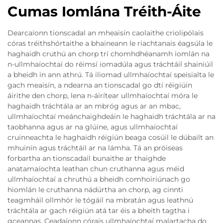
Cumas Iomlána Tréith-Áite
Dearcaíonn tionscadal an mheaisín caolaithe criolipólais
córas tréithshórtaithe a bhaineann le riachtanais éagsúla le
haghaidh cruthú an chorp trí chomhdhéanamh iomlán na
n-ullmhaíochtaí do réimsí iomadúla agus tráchtáil shainiúil
a bheidh in ann athrú. Tá iliomad ullmhaíochtaí speisialta le
gach meaisín, a ndearna an tionscadal go dtí réigiúin
áirithe den chorp, lena n-áirítear ullmhaíochtaí móra le
haghaidh tráchtála ar an mbróg agus ar an mbac,
ullmhaíochtaí meánchaighdeáin le haghaidh tráchtála ar na
taobhanna agus ar na glúine, agus ullmhaíochtaí
cruinneachta le haghaidh réigiún beaga cosúil le dúbailt an
mhuinín agus tráchtáil ar na lámha. Tá an próiseas
forbartha an tionscadail bunaithe ar thaighde
anatamaíochta leathan chun cruthanna agus méid
ullmhaíochtaí a chruthú a bheidh comhoiriúnach go
hiomlán le cruthanna nádúrtha an chorp, ag cinnti
teagmháil ollmhór le tógáil na mbratán agus leathnú
tráchtála ar gach réigiún atá tar éis a bheith tagtha i
gceannas. Ceadaíonn córais ullmhaíochtaí malartacha do