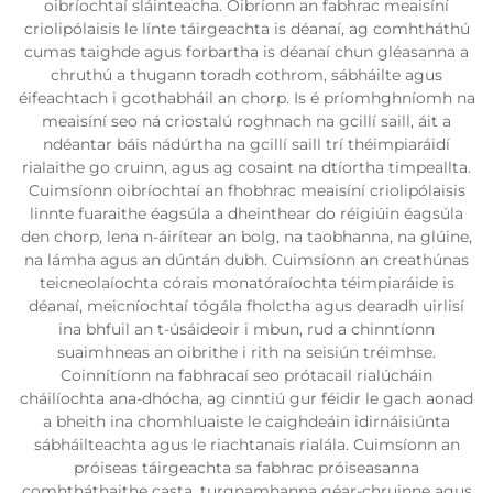
oibríochtaí sláinteacha. Oibríonn an fabhrac meaisíní
criolipólaisis le línte táirgeachta is déanaí, ag comhtháthú
cumas taighde agus forbartha is déanaí chun gléasanna a
chruthú a thugann toradh cothrom, sábháilte agus
éifeachtach i gcothabháil an chorp. Is é príomhghníomh na
meaisíní seo ná criostalú roghnach na gcillí saill, áit a
ndéantar báis nádúrtha na gcillí saill trí théimpiaráidí
rialaithe go cruinn, agus ag cosaint na dtíortha timpeallta.
Cuimsíonn oibríochtaí an fhobhrac meaisíní criolipólaisis
linnte fuaraithe éagsúla a dheinthear do réigiúin éagsúla
den chorp, lena n-áirítear an bolg, na taobhanna, na glúine,
na lámha agus an dúntán dubh. Cuimsíonn an creathúnas
teicneolaíochta córais monatóraíochta téimpiaráide is
déanaí, meicníochtaí tógála fholctha agus dearadh uirlisí
ina bhfuil an t-úsáideoir i mbun, rud a chinntíonn
suaimhneas an oibrithe i rith na seisiún tréimhse.
Coinnítíonn na fabhracaí seo prótacail rialúcháin
cháilíochta ana-dhócha, ag cinntiú gur féidir le gach aonad
a bheith ina chomhluaiste le caighdeáin idirnáisiúnta
sábháilteachta agus le riachtanais rialála. Cuimsíonn an
próiseas táirgeachta sa fabhrac próiseasanna
comhtháthaithe casta, turgnamhanna géar-chruinne agus