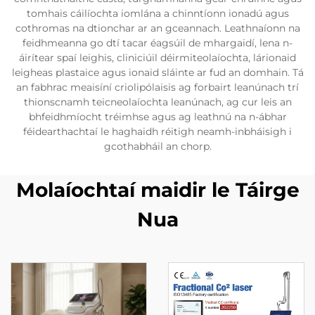
tomhais cáilíochta iomlána a chinntíonn ionadú agus
cothromas na dtionchar ar an gceannach. Leathnaíonn na
feidhmeanna go dtí tacar éagsúil de mhargaidí, lena n-
áirítear spaí leighis, cliniciúil déirmiteolaíochta, lárionaid
leigheas plastaice agus ionaid sláinte ar fud an domhain. Tá
an fabhrac meaisíní criolipólaisis ag forbairt leanúnach trí
thionscnamh teicneolaíochta leanúnach, ag cur leis an
bhfeidhmíocht tréimhse agus ag leathnú na n-ábhar
féidearthachtaí le haghaidh réitigh neamh-inbháisigh i
gcothabháil an chorp.
Molaíochtaí maidir le Táirge
Nua