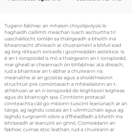
cheann in ionadú, le
teicneolaíocht
fuaraithe 360 céim, le
criothaireacht, le
Tugann fabhrac an mhaisín chryolipolysis le
laghdú meáchan
haghaidh caillimh meáchan luach aschurtha trí
uascháilíocht iomlán sa tháirgeadh a bheith ina
bheannacht dhíreach ar chustaiméirí a bhfuil siad
ag lorg réiteach iontaofa i gcoimeádáin aistéitice. Is
é an t-ionspiorád is mó a thairgeann an t-ionspiorád,
mar gheall ar cheannach ón bhfabhrac atá díreach,
rud a bhaintear an t-ábhar a chuireann na
meánaithe ar an gcostas agus a sholáthraíonn
struchtúir prís comórtasach a mhéadaíonn an t-
athbhuan ar an n-ionspiorád do léighteoirí leigheas
agus do bhaincigh spa. Cinntíonn protacail
cinnteachta cáil go mbíonn tuiscint leanúnach ar an
táirge, ag laghdú costais an t-ullmhúcháin agus ag
laghdú turgnamh oibre a d’fhéadfadh a bheith ina
bhriseadh ar leanúint an ghnó. Coimeádann an
fabhrac cumas stoc leathan, rud a chuireann ar