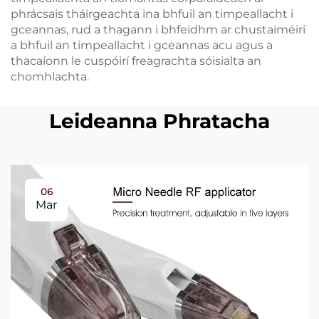
phrácsais tháirgeachta ina bhfuil an timpeallacht i
gceannas, rud a thagann i bhfeidhm ar chustaiméirí
a bhfuil an timpeallacht i gceannas acu agus a
thacaíonn le cuspóirí freagrachta sóisialta an
chomhlachta.
Leideanna Phratacha
06
Mar