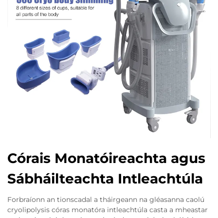
Córais Monatóireachta agus
Sábháilteachta Intleachtúla
Forbraíonn an tionscadal a tháirgeann na gléasanna caolú
cryolipolysis córas monatóra intleachtúla casta a mheastar