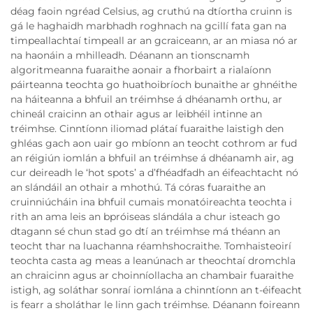
déag faoin ngréad Celsius, ag cruthú na dtíortha cruinn is
gá le haghaidh marbhadh roghnach na gcillí fata gan na
timpeallachtaí timpeall ar an gcraiceann, ar an miasa nó ar
na haonáin a mhilleadh. Déanann an tionscnamh
algoritmeanna fuaraithe aonair a fhorbairt a rialaíonn
páirteanna teochta go huathoibríoch bunaithe ar ghnéithe
na háiteanna a bhfuil an tréimhse á dhéanamh orthu, ar
chineál craicinn an othair agus ar leibhéil intinne an
tréimhse. Cinntíonn iliomad plátaí fuaraithe laistigh den
ghléas gach aon uair go mbíonn an teocht cothrom ar fud
an réigiún iomlán a bhfuil an tréimhse á dhéanamh air, ag
cur deireadh le ‘hot spots’ a d’fhéadfadh an éifeachtacht nó
an slándáil an othair a mhothú. Tá córas fuaraithe an
cruinniúcháin ina bhfuil cumais monatóireachta teochta i
rith an ama leis an bpróiseas slándála a chur isteach go
dtagann sé chun stad go dtí an tréimhse má théann an
teocht thar na luachanna réamhshocraithe. Tomhaisteoirí
teochta casta ag meas a leanúnach ar theochtaí dromchla
an chraicinn agus ar choinníollacha an chambair fuaraithe
istigh, ag soláthar sonraí iomlána a chinntíonn an t-éifeacht
is fearr a sholáthar le linn gach tréimhse. Déanann foireann