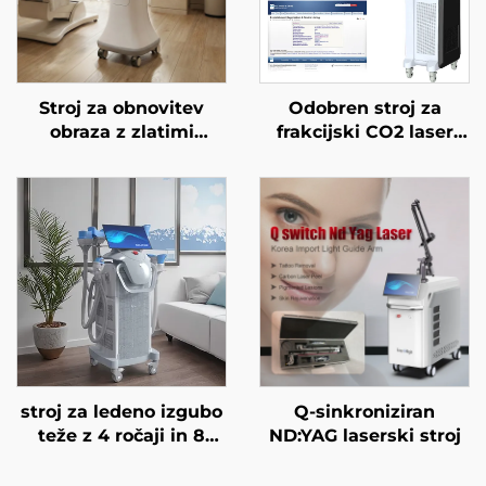
Stroj za obnovitev
Odobren stroj za
obraza z zlatimi
frakcijski CO2 laser
mikroiglami in
FDA, MEDICAL CE,
dvojnimi frekvencami
MMDSAP
RF 1/2 MHz
stroj za ledeno izgubo
Q-sinkroniziran
teže z 4 ročaji in 8
ND:YAG laserski stroj
zamenljivimi glavami,
tehnologija hladnega