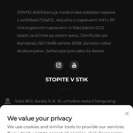
JONTELASER ponuja medicinske estetske naprave
z certifikati FDA/CE, vključno z napravami HIFU, RF
mikroiglenimi napravami in frakcijskimi CO2
laserti za klinike po celem svetu. Certificiran po
standardu ISO 13485 od leta 2008. Zanesljiv izbor
strokovnjakov. Zahtevajte ponudbo že danes.
STOPITE V STIK
Soba 802, stavba 9, št. 16, vzhodna cesta Chenguang,
okrožje Fangshan, Peking
We value your privacy
+86-13911459627
We use cookies and similar tools to provide our services.