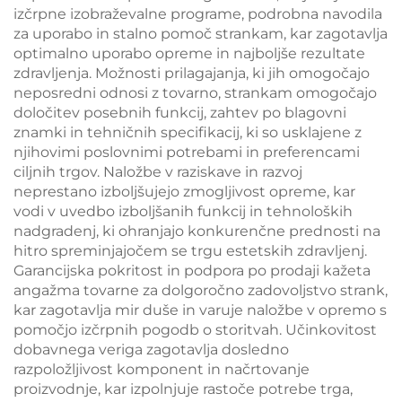
izčrpne izobraževalne programe, podrobna navodila
za uporabo in stalno pomoč strankam, kar zagotavlja
optimalno uporabo opreme in najboljše rezultate
zdravljenja. Možnosti prilagajanja, ki jih omogočajo
neposredni odnosi z tovarno, strankam omogočajo
določitev posebnih funkcij, zahtev po blagovni
znamki in tehničnih specifikacij, ki so usklajene z
njihovimi poslovnimi potrebami in preferencami
ciljnih trgov. Naložbe v raziskave in razvoj
neprestano izboljšujejo zmogljivost opreme, kar
vodi v uvedbo izboljšanih funkcij in tehnoloških
nadgradenj, ki ohranjajo konkurenčne prednosti na
hitro spreminjajočem se trgu estetskih zdravljenj.
Garancijska pokritost in podpora po prodaji kažeta
angažma tovarne za dolgoročno zadovoljstvo strank,
kar zagotavlja mir duše in varuje naložbe v opremo s
pomočjo izčrpnih pogodb o storitvah. Učinkovitost
dobavnega veriga zagotavlja dosledno
razpoložljivost komponent in načrtovanje
proizvodnje, kar izpolnjuje rastoče potrebe trga,