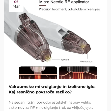
06
Mar
Vakuumsko mikroiglanje in izolirane igle:
Kaj resnično povzroča razliko?
Na sedanji tržni ponudbi estetskih naprav veliko
sistemov za RF mikroiglanje trdi, da vključujejo