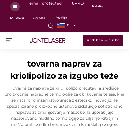
[email protected]
T8PRO
SL
Pridobite ponudbo
tovarna naprav za
kriolipolizo za izgubo teže
Tovarna za naprave za kriolipolizo predstavlja središče
proizvodnje napredne tehnologije za oblikovanje telesa, kjer
se natančno inženirstvo sreča z estetsko inovacijo. Te
specializirane proizvodne ustanove izdelujejo sofisticirane
naprave za zmanjševanje maščobe, ki uporabljajo
nadzorovano hladilno tehnologijo za ciljanje vztrajnih
maščobnih usedlin brez invazivnih kirurških posegov.