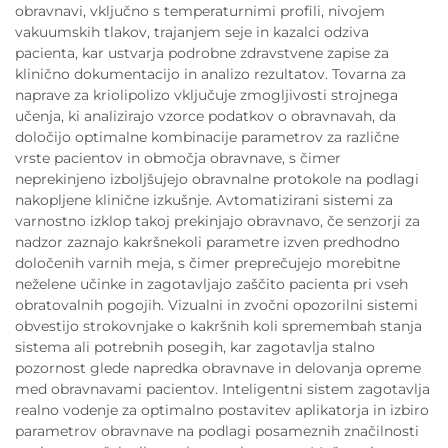
obravnavi, vključno s temperaturnimi profili, nivojem
vakuumskih tlakov, trajanjem seje in kazalci odziva
pacienta, kar ustvarja podrobne zdravstvene zapise za
klinično dokumentacijo in analizo rezultatov. Tovarna za
naprave za kriolipolizo vključuje zmogljivosti strojnega
učenja, ki analizirajo vzorce podatkov o obravnavah, da
določijo optimalne kombinacije parametrov za različne
vrste pacientov in območja obravnave, s čimer
neprekinjeno izboljšujejo obravnalne protokole na podlagi
nakopljene klinične izkušnje. Avtomatizirani sistemi za
varnostno izklop takoj prekinjajo obravnavo, če senzorji za
nadzor zaznajo kakršnekoli parametre izven predhodno
določenih varnih meja, s čimer preprečujejo morebitne
neželene učinke in zagotavljajo zaščito pacienta pri vseh
obratovalnih pogojih. Vizualni in zvočni opozorilni sistemi
obvestijo strokovnjake o kakršnih koli spremembah stanja
sistema ali potrebnih posegih, kar zagotavlja stalno
pozornost glede napredka obravnave in delovanja opreme
med obravnavami pacientov. Inteligentni sistem zagotavlja
realno vodenje za optimalno postavitev aplikatorja in izbiro
parametrov obravnave na podlagi posameznih značilnosti