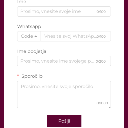
Ime
0/100
Whatsapp
Code
0/100
Ime podjetja
0/200
Sporočilo
0/1000
Pošlji