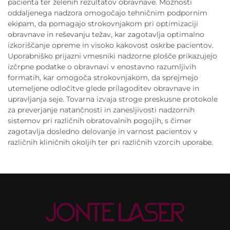
pacienta ter želenih rezultatov obravnave. Možnosti
oddaljenega nadzora omogočajo tehničnim podpornim
ekipam, da pomagajo strokovnjakom pri optimizaciji
obravnave in reševanju težav, kar zagotavlja optimalno
izkoriščanje opreme in visoko kakovost oskrbe pacientov.
Uporabniško prijazni vmesniki nadzorne plošče prikazujejo
izčrpne podatke o obravnavi v enostavno razumljivih
formatih, kar omogoča strokovnjakom, da sprejmejo
utemeljene odločitve glede prilagoditev obravnave in
upravljanja seje. Tovarna izvaja stroge preskusne protokole
za preverjanje natančnosti in zanesljivosti nadzornih
sistemov pri različnih obratovalnih pogojih, s čimer
zagotavlja dosledno delovanje in varnost pacientov v
različnih kliničnih okoljih ter pri različnih vzorcih uporabe.