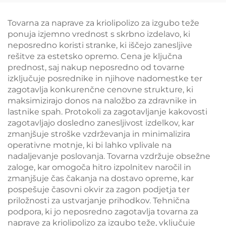
hlajenja za 360°,
krioterapija za izgubo
Tovarna za naprave za kriolipolizo za izgubo teže
teže in lepotne
ponuja izjemno vrednost s skrbno izdelavo, ki
namene
neposredno koristi stranke, ki iščejo zanesljive
rešitve za estetsko opremo. Cena je ključna
prednost, saj nakup neposredno od tovarne
izključuje posrednike in njihove nadomestke ter
zagotavlja konkurenčne cenovne strukture, ki
maksimizirajo donos na naložbo za zdravnike in
lastnike spah. Protokoli za zagotavljanje kakovosti
zagotavljajo dosledno zanesljivost izdelkov, kar
zmanjšuje stroške vzdrževanja in minimalizira
operativne motnje, ki bi lahko vplivale na
nadaljevanje poslovanja. Tovarna vzdržuje obsežne
zaloge, kar omogoča hitro izpolnitev naročil in
zmanjšuje čas čakanja na dostavo opreme, kar
pospešuje časovni okvir za zagon podjetja ter
priložnosti za ustvarjanje prihodkov. Tehnična
podpora, ki jo neposredno zagotavlja tovarna za
naprave za kriolipolizo za izgubo teže, vključuje