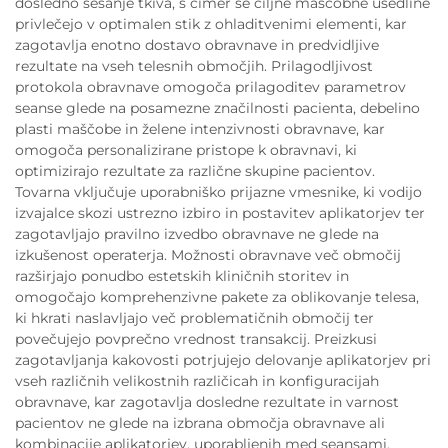
dosledno sesanje tkiva, s čimer se ciljne maščobne usedline
privlečejo v optimalen stik z ohladitvenimi elementi, kar
zagotavlja enotno dostavo obravnave in predvidljive
rezultate na vseh telesnih območjih. Prilagodljivost
protokola obravnave omogoča prilagoditev parametrov
seanse glede na posamezne značilnosti pacienta, debelino
plasti maščobe in želene intenzivnosti obravnave, kar
omogoča personalizirane pristope k obravnavi, ki
optimizirajo rezultate za različne skupine pacientov.
Tovarna vključuje uporabniško prijazne vmesnike, ki vodijo
izvajalce skozi ustrezno izbiro in postavitev aplikatorjev ter
zagotavljajo pravilno izvedbo obravnave ne glede na
izkušenost operaterja. Možnosti obravnave več območij
razširjajo ponudbo estetskih kliničnih storitev in
omogočajo komprehenzivne pakete za oblikovanje telesa,
ki hkrati naslavljajo več problematičnih območij ter
povečujejo povprečno vrednost transakcij. Preizkusi
zagotavljanja kakovosti potrjujejo delovanje aplikatorjev pri
vseh različnih velikostnih različicah in konfiguracijah
obravnave, kar zagotavlja dosledne rezultate in varnost
pacientov ne glede na izbrana območja obravnave ali
kombinacije aplikatorjev, uporabljenih med seansami.