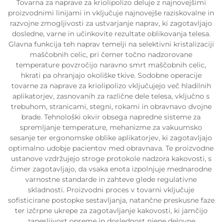
Tovarna za naprave za kriolipolizo deluje z najnovejšimi
proizvodnimi linijami in vključuje najnovejše raziskovalne in
razvojne zmogljivosti za ustvarjanje naprav, ki zagotavljajo
dosledne, varne in učinkovite rezultate oblikovanja telesa.
Glavna funkcija teh naprav temelji na selektivni kristalizaciji
maščobnih celic, pri čemer točno nadzorovane
temperature povzročijo naravno smrt maščobnih celic,
hkrati pa ohranjajo okoliške tkive. Sodobne operacije
tovarne za naprave za kriolipolizo vključujejo več hladilnih
aplikatorjev, zasnovanih za različne dele telesa, vključno s
trebuhom, stranicami, stegni, rokami in obravnavo dvojne
brade. Tehnološki okvir obsega napredne sisteme za
spremljanje temperature, mehanizme za vakuumsko
sesanje ter ergonomske oblike aplikatorjev, ki zagotavljajo
optimalno udobje pacientov med obravnava. Te proizvodne
ustanove vzdržujejo stroge protokole nadzora kakovosti, s
čimer zagotavljajo, da vsaka enota izpolnjuje mednarodne
varnostne standarde in zahteve glede regulativne
skladnosti. Proizvodni proces v tovarni vključuje
sofisticirane postopke sestavljanja, natančne preskusne faze
ter izčrpne ukrepe za zagotavljanje kakovosti, ki jamčijo
zanesljivost opreme in doslednost njene delovne