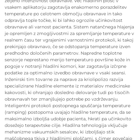
željeno intenzivnost obravnave. Več hladilnih plošč v
vsakem aplikatorju zagotavlja enakomerno porazdelitev
temperature po celotnem območju obravnave in tako
odpravlja tople točke, ki bi lahko ogrozile učinkovitost
obravnave ali varnost pacienta. Sistem natančnega hlajenja
je opremljen z zmogljivostmi za spremljanje temperature v
realnem času ter vgrajenimi varnostnimi protokoli, ki takoj
prekinjajo obravnavo, če se odstopanja temperature izven
predhodno določenih parametrov. Napredne toplotne
senzorje neprestano merijo temperaturo površine kože in
pogoje v notranji hladilni komori, kar zagotavlja izčrpne
podatke za optimalno izvedbo obravnave v vsaki seansi.
Inženirski tim tovarne za naprave za kriolipolizo razvija
specializirane hladilne elemente iz materialov medicinske
kakovosti, ki ohranjajo dosledno delovanje tudi po tisočih
obravnavah ter zmanjšujejo potrebe po vzdrževanju.
Inteligentni protokoli postopnega spuščanja temperature
(ramping) postopoma uvajajo hladilne temperature, da se
maksimalno izboljša udobje pacienta, hkrati pa učinkovito
dosežejo terapevtske cilje. Hladilna tehnologija vključuje
mehanizme vakuumskih sesalcev, ki izboljšajo stik
maščobnega tkiva z hladilnimi ploščami, s čimer povečajo