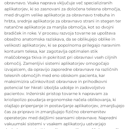
obravnavo. Vsaka naprava vključuje več specializiranih
aplikatorjev, ki so zasnovani za določena telesna območja,
med drugim velike aplikatorje za obravnavo trebuha in
hrbta, srednje aplikatorje za obravnavo strani in stegen ter
natančne aplikatorje za manjša območja, kot so dvojni
bradiček in roke. V procesu razvoja tovarne se upošteva
obsežno anatomska raziskava, da se oblikujejo oblike in
velikosti aplikatorjev, ki se popolnoma prilegajo naravnim
konturam telesa, kar zagotavlja optimalen stik
maščobnega tkiva in pokritost pri obravnavi vseh ciljnih
območij. Zamenljivi sistemi aplikatorjev omogočajo
izvajalcem, da opravijo zaporedne obravnave na različnih
telesnih območjih med eno obiskom pacienta, kar
maksimizira učinkovitost obravnave in prihodkovni
potencial ter hkrati izboljša udobje in zadovoljstvo
pacientov. Inženirski pristop tovarne k napravam za
kriolipolizo poudarja ergonomske načela oblikovanja, ki
olajšajo pripenjanje in postavljanje aplikatorjev, zmanjšujejo
čas za pripravo in zmanjšujejo fizično obremenitev
operaterjev med daljšimi seansami obravnave. Napredni
vakuumski sistemi v vsakem aplikatorju ustvarjajo