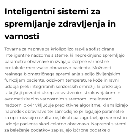
Inteligentni sistemi za
spremljanje zdravljenja in
varnosti
Tovarna za naprave za kriolipolizo razvija sofisticirane
inteligentne nadzorne sisteme, ki neprekinjeno spremljajo
parametre obravnave in izvajajo izčrpne varnostne
protokole med vsako obravnavo pacienta. Možnosti
realnega biometričnega spremljanja sledijo življenjskim
funkcijam pacienta, odzivom temperature kože in ravni
udobja prek integriranih senzorskih omrežij, ki priskrbijo
takojšnji povratni ukrep zdravstvenim strokovnjakom in
avtomatiziranim varnostnim sistemom. Inteligentni
nadzorni okvir vključuje prediktivne algoritme, ki analizirajo
napredek obravnave ter samodejno prilagajajo parametre
za optimizacijo rezultatov, hkrati pa zagotavljajo varnost in
udobje pacienta skozi celotno obravnavo. Napredni sistemi
za beleženje podatkov zapisujejo izčrpne podatke o