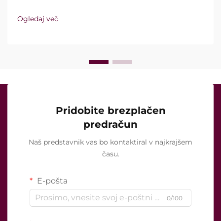
vakuumsko tehnologijo in izolirane igle. Ključno
vprašanje pa ni le, ali te funkcije sploh obstajajo,
Ogledaj več
temveč kako natančno delujejo med kliničnim
zdravljenjem ...
Pridobite brezplačen
predračun
Naš predstavnik vas bo kontaktiral v najkrajšem
času.
E-pošta
0/100