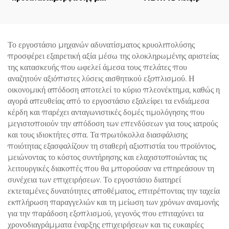
4 χειρολαβές και 8
εναλλάξιμες κεφαλές, με
τεχνολογία ψύξης 360° και
κρυοθεραπείας για μείωση
Το εργοστάσιο μηχανών αδυνατίσματος κρυολιπολύσης
βάρους και αισθητική
προσφέρει εξαιρετική αξία μέσω της ολοκληρωμένης αριστείας
φροντίδα
της κατασκευής που ωφελεί άμεσα τους πελάτες που
αναζητούν αξιόπιστες λύσεις αισθητικού εξοπλισμού. Η
οικονομική απόδοση αποτελεί το κύριο πλεονέκτημα, καθώς η
αγορά απευθείας από το εργοστάσιο εξαλείφει τα ενδιάμεσα
κέρδη και παρέχει ανταγωνιστικές δομές τιμολόγησης που
μεγιστοποιούν την απόδοση των επενδύσεων για τους ιατρούς
και τους ιδιοκτήτες σπα. Τα πρωτόκολλα διασφάλισης
ποιότητας εξασφαλίζουν τη σταθερή αξιοπιστία του προϊόντος,
μειώνοντας το κόστος συντήρησης και ελαχιστοποιώντας τις
λειτουργικές διακοπές που θα μπορούσαν να επηρεάσουν τη
συνέχεια των επιχειρήσεων. Το εργοστάσιο διατηρεί
εκτεταμένες δυνατότητες αποθέματος, επιτρέποντας την ταχεία
εκπλήρωση παραγγελιών και τη μείωση των χρόνων αναμονής
για την παράδοση εξοπλισμού, γεγονός που επιταχύνει τα
χρονοδιαγράμματα έναρξης επιχειρήσεων και τις ευκαιρίες