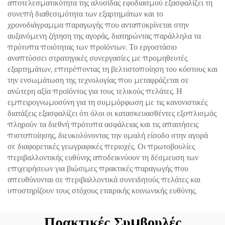
αποτελεσματικότητα της αλυσίδας εφοδιασμού εξασφαλίζει τη
συνεπή διαθεσιμότητα των εξαρτημάτων και το
χρονοδιάγραμμα παραγωγής που ανταποκρίνεται στην
αυξανόμενη ζήτηση της αγοράς, διατηρώντας παράλληλα τα
πρότυπα ποιότητας των προϊόντων. Το εργοστάσιο
αναπτύσσει στρατηγικές συνεργασίες με προμηθευτές
εξαρτημάτων, επιτρέποντας τη βελτιστοποίηση του κόστους και
την ενσωμάτωση της τεχνολογίας που μεταφράζεται σε
ανώτερη αξία προϊόντος για τους τελικούς πελάτες. Η
εμπειρογνωμοσύνη για τη συμμόρφωση με τις κανονιστικές
διατάξεις εξασφαλίζει ότι όλοι οι κατασκευασθέντες εξοπλισμός
πληρούν τα διεθνή πρότυπα ασφάλειας και τις απαιτήσεις
πιστοποίησης, διευκολύνοντας την ομαλή είσοδο στην αγορά
σε διαφορετικές γεωγραφικές περιοχές. Οι πρωτοβουλίες
περιβαλλοντικής ευθύνης αποδεικνύουν τη δέσμευση των
επιχειρήσεων για βιώσιμες πρακτικές παραγωγής που
απευθύνονται σε περιβαλλοντικά συνειδητούς πελάτες και
υποστηρίζουν τους στόχους εταιρικής κοινωνικής ευθύνης.
Πρακτικές Συμβουλές