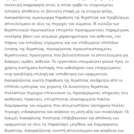
συνεκτική αναρρόφηση ιστού, η οποία τραβά τις στοχευόμενες
λιπώδεις αποθέσεις σε βέλτιστη επαφή με τα στοιχεία ψύξης,
διασφαλίζοντας ομοιόμορφη παράδοση της θεραπείας και προβλέψιμα
αποτελέσματα σε όλες τις περιοχές του σώματος. Η ευελιξία των
θεραπευτικών πρωτοκόλλων επιτρέπει προσαρμοστικές παραμέτρους
συνεδρίας βάσει των ατομικών χαρακτηριστικών του ασθενούς, του
πάχους του λιπώδους στρώματος και των επιθυμητών επιπέδων
έντασης της θεραπείας, προσφέροντας προσωπικοποιημένες
θεραπευτικές προσεγγίσεις που βελτιστοποιούν τα αποτελέσματα για
διάφορες ομάδες ασθενών. Το εργοστάσιο ενσωματώνει φιλικά προς το
χρήστη συστήματα διεπαφής που καθοδηγούν τους επαγγελματίες
στην κατάλληλη επιλογή και τοποθέτηση των εφαρμοστών,
διασφαλίζοντας σωστή παράδοση της θεραπείας ανεξάρτητα από το
επίπεδο εμπειρίας του χειριστή. Οι δυνατότητες θεραπείας
πολλαπλών περιοχών επεκτείνουν τις προσφερόμενες υπηρεσίες στις
αισθητικές πρακτικές, επιτρέποντας ολοκληρωμένα πακέτα
διαμόρφωσης του σώματος που αντιμετωπίζουν ταυτόχρονα πολλές
περιοχές ενδιαφέροντος και αυξάνουν τη μέση αξία των συναλλαγών. Οι
δοκιμές διασφάλισης ποιότητας επιβεβαιώνουν την απόδοση των
εφαρμοστών σε όλες τις παραλλαγές μεγέθους και διαμορφώσεις
θεραπείας, διασφαλίζοντας συνεπή αποτελέσματα και ασφάλεια των