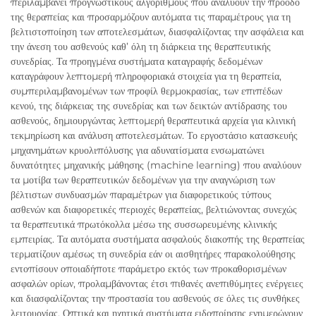
περιλαμβάνει προγνωστικούς αλγορίθμους που αναλύουν την πρόοδο
της θεραπείας και προσαρμόζουν αυτόματα τις παραμέτρους για τη
βελτιστοποίηση των αποτελεσμάτων, διασφαλίζοντας την ασφάλεια και
την άνεση του ασθενούς καθ’ όλη τη διάρκεια της θεραπευτικής
συνεδρίας. Τα προηγμένα συστήματα καταγραφής δεδομένων
καταγράφουν λεπτομερή πληροφοριακά στοιχεία για τη θεραπεία,
συμπεριλαμβανομένων των προφίλ θερμοκρασίας, των επιπέδων
κενού, της διάρκειας της συνεδρίας και των δεικτών αντίδρασης του
ασθενούς, δημιουργώντας λεπτομερή θεραπευτικά αρχεία για κλινική
τεκμηρίωση και ανάλυση αποτελεσμάτων. Το εργοστάσιο κατασκευής
μηχανημάτων κρυολιπόλυσης για αδυνατίσματα ενσωματώνει
δυνατότητες μηχανικής μάθησης (machine learning) που αναλύουν
τα μοτίβα των θεραπευτικών δεδομένων για την αναγνώριση των
βέλτιστων συνδυασμών παραμέτρων για διαφορετικούς τύπους
ασθενών και διαφορετικές περιοχές θεραπείας, βελτιώνοντας συνεχώς
τα θεραπευτικά πρωτόκολλα μέσω της συσσωρευμένης κλινικής
εμπειρίας. Τα αυτόματα συστήματα ασφαλούς διακοπής της θεραπείας
τερματίζουν αμέσως τη συνεδρία εάν οι αισθητήρες παρακολούθησης
εντοπίσουν οποιαδήποτε παράμετρο εκτός των προκαθορισμένων
ασφαλών ορίων, προλαμβάνοντας έτσι πιθανές ανεπιθύμητες ενέργειες
και διασφαλίζοντας την προστασία του ασθενούς σε όλες τις συνθήκες
λειτουργίας. Οπτικά και ηχητικά συστήματα ειδοποίησης ενημερώνουν