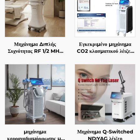
Μηχάνημα Διπλής
Εγκεκριμένο μηχάνημα
Συχνότητας RF 1/2 MHz
CO2 κλασματικού λέιζερ
με Χρυσές Μικροβελόνες
FDA, ΙΑΤΡΙΚΟ, CE,
για Αναζωογόνηση του
MMDSAP
Προσώπου
μηχάνημα
Μηχάνημα Q-Switched
κρυοαναδιαμόρφωσης με
ND:YAG λέιζερ