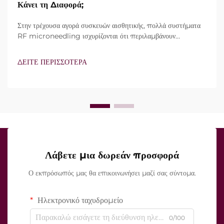
Κάνει τη Διαφορά;
Στην τρέχουσα αγορά συσκευών αισθητικής, πολλά συστήματα
RF microneedling ισχυρίζονται ότι περιλαμβάνουν
τεχνολογία vacuum και μονωμένες βελόνες. Ωστόσο, το
πραγματικό ερώτημα δεν είναι απλώς αν αυτά τα
ΔΕΙΤΕ ΠΕΡΙΣΣΟΤΕΡΑ
χαρακτηριστικά υπάρχουν, αλλά πώς λειτουργούν ακριβώς κατά
τη διάρκεια της κλινικής θεραπείας...
Λάβετε μια δωρεάν προσφορά
Ο εκπρόσωπός μας θα επικοινωνήσει μαζί σας σύντομα.
Ηλεκτρονικό ταχυδρομείο
0/100