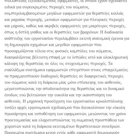
πολλαπλούς εξειδικευμένους εφαρμοστές, οι οποίοι έχουν σχεδιαστεί
ειδικά για συγκεκριμένες περιοχές του σώματος,
συμπεριλαμβανομένων μεγάλων εφαρμοστών για θεραπείες κοιλιάς
και ραχιαίας περιοχής, μεσαίων εφαρμοστών για πλευρικές περιοχές
και μηρούς, καθώς και ακριβείς εφαρμοστές για μικρότερες περιοχές,
όπως η διπλή γνάθος και οι θεραπείες των βραχιόνων. Η διαδικασία
ανάπτυξης του εργοστασίου περιλαμβάνει εκτενή ανατομική έρευνα για
τη δημιουργία σχημάτων και μεγεθών εφαρμοστών που
προσαρμόζονται τέλεια στις φυσικές καμπύλες του σώματος,
διασφαλίζοντας βέλτιστη επαφή με το λιπώδες ιστό και ολοκληρωτική
κάλυψη της θεραπείας σε όλες τις στοχευόμενες περιοχές. Τα
εναλλάξιμα συστήματα εφαρμοστών επιτρέπουν στους επαγγελματίες
να πραγματοποιούν διαδοχικές θεραπείες σε διαφορετικές περιοχές
του σώματος κατά τη διάρκεια μίας μόνο επίσκεψης του ασθενούς,
μεγιστοποιώντας την αποδοτικότητα της θεραπείας και το δυναμικό
έσοδων, ενώ βελτιώνουν την ευκολία και την ικανοποίηση του
ασθενούς. Η μηχανική προσέγγιση του εργοστασίου κρυολιπόλυσης
τονίζει αρχές εργονομικού σχεδιασμού που διευκολύνουν την εύκολη
προσάρτηση και τοποθέτηση των εφαρμοστών, μειώνοντας τον χρόνο
προετοιμασίας και ελαχιστοποιώντας τη σωματική προσπάθεια των
χειριστών κατά τη διάρκεια εκτεταμένων θεραπευτικών συνεδριών.
Προηγμένα συστήματα κενού εντός κάθε εφαρμοστή δημιουργούν