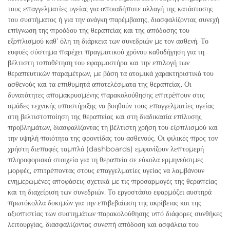
τους επαγγελματίες υγείας για οποιαδήποτε αλλαγή της κατάστασης
του συστήματος ή για την ανάγκη παρέμβασης, διασφαλίζοντας συνεχή
επίγνωση της προόδου της θεραπείας και της απόδοσης του
εξοπλισμού καθ’ όλη τη διάρκεια των συνεδριών με τον ασθενή. Το
ευφυές σύστημα παρέχει πραγματικού χρόνου καθοδήγηση για τη
βέλτιστη τοποθέτηση του εφαρμοστήρα και την επιλογή των
θεραπευτικών παραμέτρων, με βάση τα ατομικά χαρακτηριστικά του
ασθενούς και τα επιθυμητά αποτελέσματα της θεραπείας. Οι
δυνατότητες απομακρυσμένης παρακολούθησης επιτρέπουν στις
ομάδες τεχνικής υποστήριξης να βοηθούν τους επαγγελματίες υγείας
στη βελτιστοποίηση της θεραπείας και στη διαδικασία επίλυσης
προβλημάτων, διασφαλίζοντας τη βέλτιστη χρήση του εξοπλισμού και
την υψηλή ποιότητα της φροντίδας του ασθενούς. Οι φιλικές προς τον
χρήστη διεπαφές ταμπλό (dashboards) εμφανίζουν λεπτομερή
πληροφοριακά στοιχεία για τη θεραπεία σε εύκολα ερμηνεύσιμες
μορφές, επιτρέποντας στους επαγγελματίες υγείας να λαμβάνουν
ενημερωμένες αποφάσεις σχετικά με τις προσαρμογές της θεραπείας
και τη διαχείριση των συνεδριών. Το εργοστάσιο εφαρμόζει αυστηρά
πρωτόκολλα δοκιμών για την επιβεβαίωση της ακρίβειας και της
αξιοπιστίας των συστημάτων παρακολούθησης υπό διάφορες συνθήκες
λειτουργίας, διασφαλίζοντας συνεπή απόδοση και ασφάλεια του