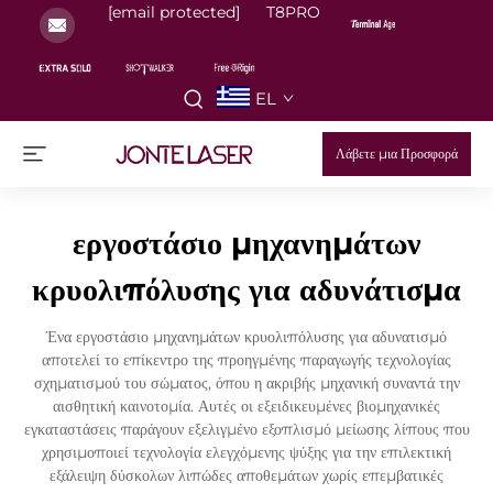
[email protected]
T8PRO
EL
Λάβετε μια Προσφορά
εργοστάσιο μηχανημάτων
κρυολιπόλυσης για αδυνάτισμα
Ένα εργοστάσιο μηχανημάτων κρυολιπόλυσης για αδυνατισμό
αποτελεί το επίκεντρο της προηγμένης παραγωγής τεχνολογίας
σχηματισμού του σώματος, όπου η ακριβής μηχανική συναντά την
αισθητική καινοτομία. Αυτές οι εξειδικευμένες βιομηχανικές
εγκαταστάσεις παράγουν εξελιγμένο εξοπλισμό μείωσης λίπους που
χρησιμοποιεί τεχνολογία ελεγχόμενης ψύξης για την επιλεκτική
εξάλειψη δύσκολων λιπώδες αποθεμάτων χωρίς επεμβατικές