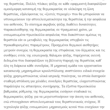
της θεραπείας. Πολλές πλάκες ψύξης σε κάθε εφαρμοστή διασφαλίζουν
ομοιόμορφη κατανομή της θερμοκρασίας σε ολόκληρη τη ζώνη
θεραπείας, εξαλείφοντας τις «ζεστές περιοχές» που θα μπορούσαν να
υπονομεύσουν την αποτελεσματικότητα της θεραπείας ή την ασφάλεια
του ασθενούς. Το σύστημα ακριβούς ψύξης διαθέτει δυνατότητες
παρακολούθησης της θερμοκρασίας σε πραγματικό χρόνο, με
ενσωματωμένα πρωτόκολλα ασφαλείας που διακόπτουν αμέσως τη
θεραπεία εάν οι μεταβολές της θερμοκρασίας υπερβούν τις
προκαθορισμένες παραμέτρους. Προηγμένοι θερμικοί αισθητήρες
μετρούν συνεχώς τη θερμοκρασία της επιφάνειας του δέρματος και τις
συνθήκες εντός της εσωτερικής θάλαμου ψύξης, παρέχοντας εκτενή
δεδομένα που διασφαλίζουν τη βέλτιστη παροχή της θεραπείας καθ’
όλη τη διάρκεια κάθε συνεδρίας. Η μηχανική ομάδα του εργοστασίου
κατασκευής μηχανημάτων κρυολιπόλυσης αναπτύσσει ειδικά στοιχεία
ψύξης χρησιμοποιώντας υλικά ιατρικής ποιότητας, τα οποία διατηρούν
σταθερή απόδοση για χιλιάδες συνεδρίες θεραπείας, ελαχιστοποιώντας
παράλληλα τις απαιτήσεις συντήρησης. Τα έξυπνα πρωτόκολλα
βαθμιαίας ρύθμισης της θερμοκρασίας εισάγουν σταδιακά τις
θερμοκρασίες ψύξης για να μεγιστοποιήσουν την άνεση του ασθενούς,
ενώ επιτυγχάνουν αποτελεσματικά τους θεραπευτικούς στόχους. Η
τεχνολογία ψύξης ενσωματώνει μηχανισμούς κενού που ενισχύουν την