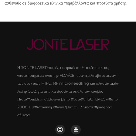
ασθενούς σε διαφορετικά κλινικά περιβάλλοντα και προτύπα χρήσης.
Η JONTELASER παρέχει ιατρικές αισθητικές συσκευές
πιστοποιημένες από την FDA/CE, συμπεριλαμβανομένων
των συσκευών HIFU, RF microneedling και κλασματικών
λέιζερ CO2, για ιατρικά ιδρύματα σε όλο τον κόσμο.
Πιστοποιημένη σύμφωνα με το πρότυπο ISO 13485 από το
2008. Εμπιστοσύνη επαγγελματιών. Ζητήστε προσφορά
σήμερα.