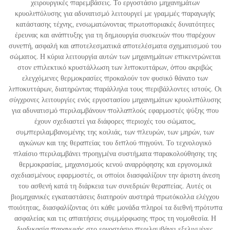
χειρουργικές παρεμβάσεις. Το εργοστάσιο μηχανημάτων
κρυολιπόλυσης για αδυνατισμό λειτουργεί με γραμμές παραγωγής
κατάστασης τέχνης, ενσωματώνοντας πρωτοποριακές δυνατότητες
έρευνας και ανάπτυξης για τη δημιουργία συσκευών που παρέχουν
συνεπή, ασφαλή και αποτελεσματικά αποτελέσματα σχηματισμού του
σώματος. Η κύρια λειτουργία αυτών των μηχανημάτων επικεντρώνεται
στον επιλεκτικό κρυστάλλωση των λιποκυττάρων, όπου ακριβώς
ελεγχόμενες θερμοκρασίες προκαλούν τον φυσικό θάνατο των
λιποκυττάρων, διατηρώντας παράλληλα τους περιβάλλοντες ιστούς. Οι
σύγχρονες λειτουργίες ενός εργοστασίου μηχανημάτων κρυολιπόλυσης
για αδυνατισμό περιλαμβάνουν πολλαπλούς εφαρμοστές ψύξης που
έχουν σχεδιαστεί για διάφορες περιοχές του σώματος,
συμπεριλαμβανομένης της κοιλιάς, των πλευρών, των μηρών, των
αγκώνων και της θεραπείας του διπλού πηγούνι. Το τεχνολογικό
πλαίσιο περιλαμβάνει προηγμένα συστήματα παρακολούθησης της
θερμοκρασίας, μηχανισμούς κενού αναρρόφησης και εργονομικά
σχεδιασμένους εφαρμοστές, οι οποίοι διασφαλίζουν την άριστη άνεση
του ασθενή κατά τη διάρκεια των συνεδριών θεραπείας. Αυτές οι
βιομηχανικές εγκαταστάσεις διατηρούν αυστηρά πρωτόκολλα ελέγχου
ποιότητας, διασφαλίζοντας ότι κάθε μονάδα πληροί τα διεθνή πρότυπα
ασφαλείας και τις απαιτήσεις συμμόρφωσης προς τη νομοθεσία. Η
διαδικασία παραγωγής στο εργοστάσιο περιλαμβάνει εξελιγμένες