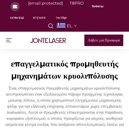
[email protected]
T8PRO
EL
Λάβετε μια Προσφορά
επαγγελματικός προμηθευτής
μηχανημάτων κρυολιπόλυσης
Ένας επαγγελματικός προμηθευτής μηχανημάτων κρυολιπόλυσης
αντιπροσωπεύει έναν εξειδικευμένο πάροχο προηγμένης τεχνολογίας
μείωσης λίπους, η οποία χρησιμοποιεί ελεγχόμενους μηχανισμούς
ψύξης για την εξάλειψη ενόχλησης λιποκυττάρων χωρίς επεμβατικές
διαδικασίες. Αυτοί οι προμηθευτές επικεντρώνονται στην παράδοση
κορυφαίου εξοπλισμού, ο οποίος προορίζεται για ιατρούς, αισθητικά
ιατρεία και κέντρα ευεξίας που αναζητούν αποτελεσματικές λύσεις για