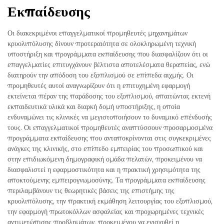
Εκπαίδευσης
Οι διακεκριμένοι επαγγελματικοί προμηθευτές μηχανημάτων
κρυολιπόλυσης δίνουν προτεραιότητα σε ολοκληρωμένη τεχνική
υποστήριξη και προγράμματα εκπαίδευσης που διασφαλίζουν ότι οι
επαγγελματίες επιτυγχάνουν βέλτιστα αποτελέσματα θεραπείας, ενώ
διατηρούν την απόδοση του εξοπλισμού σε επίπεδα αιχμής. Οι
προμηθευτές αυτοί αναγνωρίζουν ότι η επιτυχημένη εφαρμογή
εκτείνεται πέραν της παράδοσης του εξοπλισμού, απαιτώντας εκτενή
εκπαιδευτικά υλικά και διαρκή δομή υποστήριξης, η οποία
ενδυναμώνει τις κλινικές να μεγιστοποιήσουν το δυναμικό επένδυσής
τους. Οι επαγγελματικοί προμηθευτές αναπτύσσουν προσαρμοσμένα
προγράμματα εκπαίδευσης που ανταποκρίνονται στις συγκεκριμένες
ανάγκες της κλινικής, στο επίπεδο εμπειρίας του προσωπικού και
στην επιδιωκόμενη δημογραφική ομάδα πελατών, προκειμένου να
διασφαλιστεί η εφαρμοστικότητα και η πρακτική χρησιμότητα της
αποκτούμενης εμπειρογνωμοσύνης. Τα προγράμματα εκπαίδευσης
περιλαμβάνουν τις θεωρητικές βάσεις της επιστήμης της
κρυολιπόλυσης, την πρακτική εκμάθηση λειτουργίας του εξοπλισμού,
την εφαρμογή πρωτοκόλλων ασφαλείας και προχωρημένες τεχνικές
αντιμετώπισης προβλημάτων, προκειμένου να ενισχυθεί η