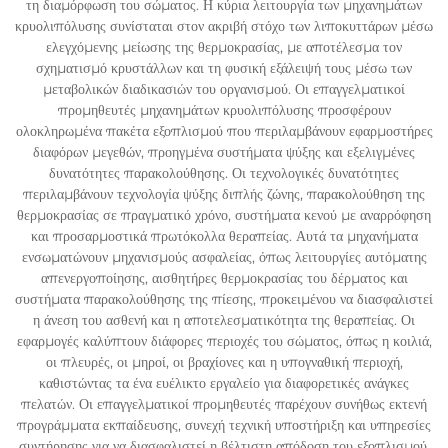
τη διαμόρφωση του σώματος. Η κύρια λειτουργία των μηχανημάτων
κρυολιπόλυσης συνίσταται στον ακριβή στόχο των λιποκυττάρων μέσω
ελεγχόμενης μείωσης της θερμοκρασίας, με αποτέλεσμα τον
σχηματισμό κρυστάλλων και τη φυσική εξάλειψή τους μέσω των
μεταβολικών διαδικασιών του οργανισμού. Οι επαγγελματικοί
προμηθευτές μηχανημάτων κρυολιπόλυσης προσφέρουν
ολοκληρωμένα πακέτα εξοπλισμού που περιλαμβάνουν εφαρμοστήρες
διαφόρων μεγεθών, προηγμένα συστήματα ψύξης και εξελιγμένες
δυνατότητες παρακολούθησης. Οι τεχνολογικές δυνατότητες
περιλαμβάνουν τεχνολογία ψύξης διπλής ζώνης, παρακολούθηση της
θερμοκρασίας σε πραγματικό χρόνο, συστήματα κενού με αναρρόφηση
και προσαρμοστικά πρωτόκολλα θεραπείας. Αυτά τα μηχανήματα
ενσωματώνουν μηχανισμούς ασφαλείας, όπως λειτουργίες αυτόματης
απενεργοποίησης, αισθητήρες θερμοκρασίας του δέρματος και
συστήματα παρακολούθησης της πίεσης, προκειμένου να διασφαλιστεί
η άνεση του ασθενή και η αποτελεσματικότητα της θεραπείας. Οι
εφαρμογές καλύπτουν διάφορες περιοχές του σώματος, όπως η κοιλιά,
οι πλευρές, οι μηροί, οι βραχίονες και η υπογναθική περιοχή,
καθιστώντας τα ένα ευέλικτο εργαλείο για διαφορετικές ανάγκες
πελατών. Οι επαγγελματικοί προμηθευτές παρέχουν συνήθως εκτενή
προγράμματα εκπαίδευσης, συνεχή τεχνική υποστήριξη και υπηρεσίες
συντήρησης για να διασφαλιστεί η βέλτιστη απόδοση του εξοπλισμού.