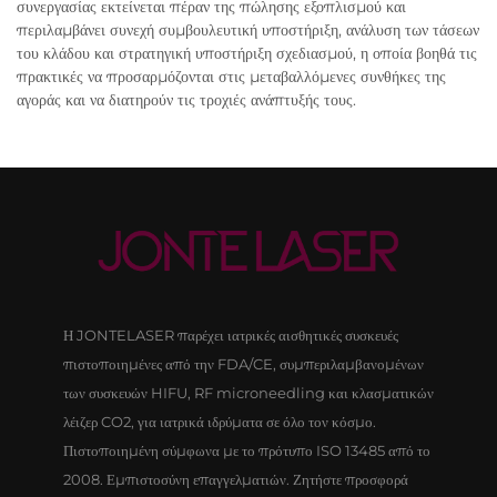
συνεργασίας εκτείνεται πέραν της πώλησης εξοπλισμού και
περιλαμβάνει συνεχή συμβουλευτική υποστήριξη, ανάλυση των τάσεων
του κλάδου και στρατηγική υποστήριξη σχεδιασμού, η οποία βοηθά τις
πρακτικές να προσαρμόζονται στις μεταβαλλόμενες συνθήκες της
αγοράς και να διατηρούν τις τροχιές ανάπτυξής τους.
Η JONTELASER παρέχει ιατρικές αισθητικές συσκευές
πιστοποιημένες από την FDA/CE, συμπεριλαμβανομένων
των συσκευών HIFU, RF microneedling και κλασματικών
λέιζερ CO2, για ιατρικά ιδρύματα σε όλο τον κόσμο.
Πιστοποιημένη σύμφωνα με το πρότυπο ISO 13485 από το
2008. Εμπιστοσύνη επαγγελματιών. Ζητήστε προσφορά