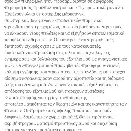
σχεδίων πληρωμών που προσαρμόζονται σε διάφορους
περιορισμούς προϋπολογισμού και επιχειρηματικά μοντέλα.
Παρέχουν υλικά υποστήριξης μάρκετινγκ,
συμπεριλαμβανομένων εκπαιδευτικών πόρων και
προωθητικού περιεχομένου, τα οποία βοηθούν τις πρακτικές
να ελκύσουν νέους πελάτες και να εξηγήσουν αποτελεσματικά
τα οφέλη των θεραπειών. Οι καθιερωμένοι προμηθευτές
διατηρούν ισχυρές σχέσεις με τους κατασκευαστές,
διασφαλίζοντας πρόσβαση στις τελευταίες τεχνολογικές
ενημερώσεις και βελτιώσεις του εξοπλισμού με ανταγωνιστικές
τιμές. Οι επαγγελματικοί προμηθευτές προσφέρουν εκτενή
κάλυψη εγγύησης που προστατεύει τις επενδύσεις και παρέχει
αίσθημα ασφάλειας όσον αφορά την αξιοπιστία και τη διάρκεια
ζωής του εξοπλισμού. Διενεργούν τακτικές αξιολογήσεις της
απόδοσης του εξοπλισμού και παρέχουν συστάσεις
βελτιστοποίησης για τη μεγιστοποίηση της
αποτελεσματικότητας των θεραπειών και της ικανοποίησης των
πελατών. Οι προμηθευτές υψηλής ποιότητας διατηρούν
διαφανείς δομές τιμών χωρίς κρυφά έξοδα, επιτρέποντας
ακριβή προγραμματισμό προϋπολογισμού και διαχείριση
κόστους για αναπτυσσόμενες πρακτικές.