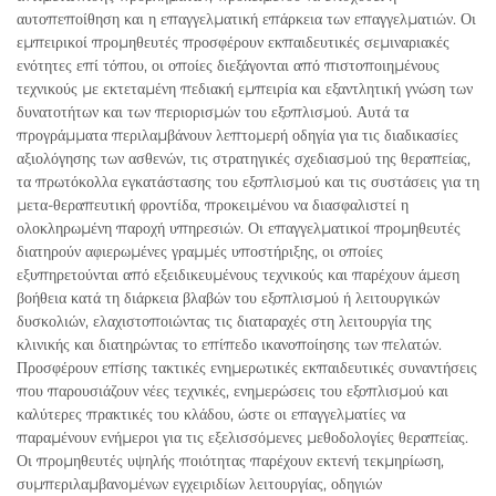
αυτοπεποίθηση και η επαγγελματική επάρκεια των επαγγελματιών. Οι
εμπειρικοί προμηθευτές προσφέρουν εκπαιδευτικές σεμιναριακές
ενότητες επί τόπου, οι οποίες διεξάγονται από πιστοποιημένους
τεχνικούς με εκτεταμένη πεδιακή εμπειρία και εξαντλητική γνώση των
δυνατοτήτων και των περιορισμών του εξοπλισμού. Αυτά τα
προγράμματα περιλαμβάνουν λεπτομερή οδηγία για τις διαδικασίες
αξιολόγησης των ασθενών, τις στρατηγικές σχεδιασμού της θεραπείας,
τα πρωτόκολλα εγκατάστασης του εξοπλισμού και τις συστάσεις για τη
μετα-θεραπευτική φροντίδα, προκειμένου να διασφαλιστεί η
ολοκληρωμένη παροχή υπηρεσιών. Οι επαγγελματικοί προμηθευτές
διατηρούν αφιερωμένες γραμμές υποστήριξης, οι οποίες
εξυπηρετούνται από εξειδικευμένους τεχνικούς και παρέχουν άμεση
βοήθεια κατά τη διάρκεια βλαβών του εξοπλισμού ή λειτουργικών
δυσκολιών, ελαχιστοποιώντας τις διαταραχές στη λειτουργία της
κλινικής και διατηρώντας το επίπεδο ικανοποίησης των πελατών.
Προσφέρουν επίσης τακτικές ενημερωτικές εκπαιδευτικές συναντήσεις
που παρουσιάζουν νέες τεχνικές, ενημερώσεις του εξοπλισμού και
καλύτερες πρακτικές του κλάδου, ώστε οι επαγγελματίες να
παραμένουν ενήμεροι για τις εξελισσόμενες μεθοδολογίες θεραπείας.
Οι προμηθευτές υψηλής ποιότητας παρέχουν εκτενή τεκμηρίωση,
συμπεριλαμβανομένων εγχειριδίων λειτουργίας, οδηγιών