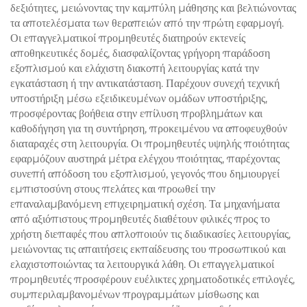
δεξιότητες, μειώνοντας την καμπύλη μάθησης και βελτιώνοντας
τα αποτελέσματα των θεραπειών από την πρώτη εφαρμογή.
Οι επαγγελματικοί προμηθευτές διατηρούν εκτενείς
αποθηκευτικές δομές, διασφαλίζοντας γρήγορη παράδοση
εξοπλισμού και ελάχιστη διακοπή λειτουργίας κατά την
εγκατάσταση ή την αντικατάσταση. Παρέχουν συνεχή τεχνική
υποστήριξη μέσω εξειδικευμένων ομάδων υποστήριξης,
προσφέροντας βοήθεια στην επίλυση προβλημάτων και
καθοδήγηση για τη συντήρηση, προκειμένου να αποφευχθούν
διαταραχές στη λειτουργία. Οι προμηθευτές υψηλής ποιότητας
εφαρμόζουν αυστηρά μέτρα ελέγχου ποιότητας, παρέχοντας
συνεπή απόδοση του εξοπλισμού, γεγονός που δημιουργεί
εμπιστοσύνη στους πελάτες και προωθεί την
επαναλαμβανόμενη επιχειρηματική σχέση. Τα μηχανήματα
από αξιόπιστους προμηθευτές διαθέτουν φιλικές προς το
χρήστη διεπαφές που απλοποιούν τις διαδικασίες λειτουργίας,
μειώνοντας τις απαιτήσεις εκπαίδευσης του προσωπικού και
ελαχιστοποιώντας τα λειτουργικά λάθη. Οι επαγγελματικοί
προμηθευτές προσφέρουν ευέλικτες χρηματοδοτικές επιλογές,
συμπεριλαμβανομένων προγραμμάτων μίσθωσης και