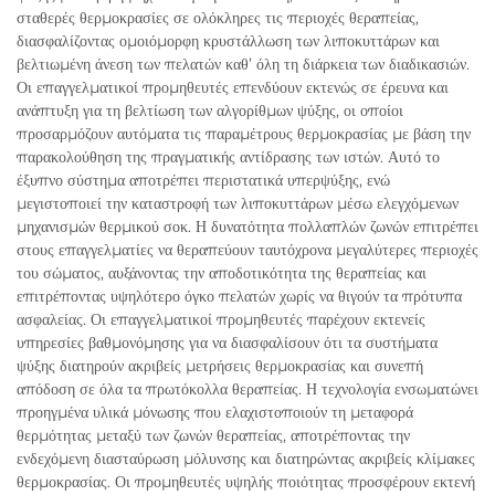
σταθερές θερμοκρασίες σε ολόκληρες τις περιοχές θεραπείας,
διασφαλίζοντας ομοιόμορφη κρυστάλλωση των λιποκυττάρων και
βελτιωμένη άνεση των πελατών καθ’ όλη τη διάρκεια των διαδικασιών.
Οι επαγγελματικοί προμηθευτές επενδύουν εκτενώς σε έρευνα και
ανάπτυξη για τη βελτίωση των αλγορίθμων ψύξης, οι οποίοι
προσαρμόζουν αυτόματα τις παραμέτρους θερμοκρασίας με βάση την
παρακολούθηση της πραγματικής αντίδρασης των ιστών. Αυτό το
έξυπνο σύστημα αποτρέπει περιστατικά υπερψύξης, ενώ
μεγιστοποιεί την καταστροφή των λιποκυττάρων μέσω ελεγχόμενων
μηχανισμών θερμικού σοκ. Η δυνατότητα πολλαπλών ζωνών επιτρέπει
στους επαγγελματίες να θεραπεύουν ταυτόχρονα μεγαλύτερες περιοχές
του σώματος, αυξάνοντας την αποδοτικότητα της θεραπείας και
επιτρέποντας υψηλότερο όγκο πελατών χωρίς να θιγούν τα πρότυπα
ασφαλείας. Οι επαγγελματικοί προμηθευτές παρέχουν εκτενείς
υπηρεσίες βαθμονόμησης για να διασφαλίσουν ότι τα συστήματα
ψύξης διατηρούν ακριβείς μετρήσεις θερμοκρασίας και συνεπή
απόδοση σε όλα τα πρωτόκολλα θεραπείας. Η τεχνολογία ενσωματώνει
προηγμένα υλικά μόνωσης που ελαχιστοποιούν τη μεταφορά
θερμότητας μεταξύ των ζωνών θεραπείας, αποτρέποντας την
ενδεχόμενη διασταύρωση μόλυνσης και διατηρώντας ακριβείς κλίμακες
θερμοκρασίας. Οι προμηθευτές υψηλής ποιότητας προσφέρουν εκτενή