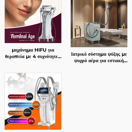
μηχάνημα HIFU για
Ιατρικό σύστημα ψύξης με
θεραπεία με 4 συχνότητες,
ψυχρό αέρα για εστιακή
ακριβής αντιγηραντική
ψύξη κατά τη χρήση
θεραπεία, σφίξιμο
αισθητικών λέιζερ,
δέρματος, αναδιαμόρφωση
ανακούφιση πόνου,
σώματος και
προστασία του επιδερμίδα
αντιμετώπιση γήρανσης
και συνεχή, μη επαφόμενη
χρήση σε κλινικές