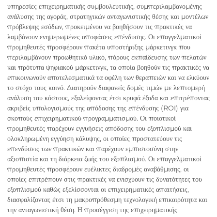
υπηρεσίες επιχειρηματικής συμβουλευτικής, συμπεριλαμβανομένης
ανάλυσης της αγοράς, στρατηγικών ανταγωνιστικής θέσης και μοντέλων
πρόβλεψης εσόδων, προκειμένου να βοηθήσουν τις πρακτικές να
λαμβάνουν ενημερωμένες αποφάσεις επένδυσης. Οι επαγγελματικοί
προμηθευτές προσφέρουν πακέτα υποστήριξης μάρκετινγκ που
περιλαμβάνουν προωθητικό υλικό, πόρους εκπαίδευσης των πελατών
και πρότυπα ψηφιακού μάρκετινγκ, τα οποία βοηθούν τις πρακτικές να
επικοινωνούν αποτελεσματικά τα οφέλη των θεραπειών και να ελκύουν
το στόχο τους κοινό. Διατηρούν διαφανείς δομές τιμών με λεπτομερή
ανάλυση του κόστους, εξαλείφοντας έτσι κρυφά έξοδα και επιτρέποντας
ακριβείς υπολογισμούς της απόδοσης της επένδυσης (ROI) για
σκοπούς επιχειρηματικού προγραμματισμού. Οι ποιοτικοί
προμηθευτές παρέχουν εγγυήσεις απόδοσης του εξοπλισμού και
ολοκληρωμένη εγγύηση κάλυψης, οι οποίες προστατεύουν τις
επενδύσεις των πρακτικών και παρέχουν εμπιστοσύνη στην
αξιοπιστία και τη διάρκεια ζωής του εξοπλισμού. Οι επαγγελματικοί
προμηθευτές προσφέρουν ευέλικτες διαδρομές αναβάθμισης, οι
οποίες επιτρέπουν στις πρακτικές να ενισχύουν τις δυνατότητες του
εξοπλισμού καθώς εξελίσσονται οι επιχειρηματικές απαιτήσεις,
διασφαλίζοντας έτσι τη μακροπρόθεσμη τεχνολογική επικαιρότητα και
την ανταγωνιστική θέση. Η προσέγγιση της επιχειρηματικής