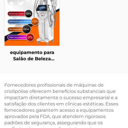
sem Contato em
Corporal para Idade
Ambientes Clínicos,
Avançada
destinado a
equipamentos
estéticos a laser
equipamento para
Salão de Beleza
Ciccslim EMS com
Campo Magnético de 3
Tesla e 4 Cabos para
Estimulação
Fornecedores profissionais de máquinas de
Eletromagnética
criolipólise oferecem benefícios substanciais que
Muscular
impactam diretamente o sucesso empresarial e a
satisfação dos clientes em clínicas estéticas. Esses
fornecedores garantem acesso a equipamentos
aprovados pela FDA, que atendem rigorosos
padrões de segurança, assegurando que os