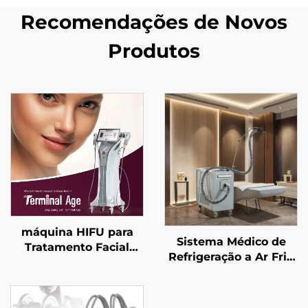
Recomendações de Novos
Produtos
máquina HIFU para
Sistema Médico de
Tratamento Facial
Refrigeração a Ar Frio
Preciso com 4
para Proteção
Frequências, Elevação
Epidérmica, Alívio da
Facial, Firmamento
Dor e Uso Contínuo
Cutâneo e Modelagem