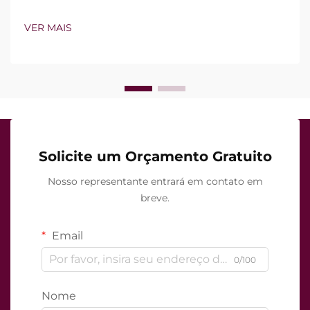
tecnologia de vácuo e agulhas isoladas. Contudo, a
verdadeira questão não é simplesmente se esses
VER MAIS
recursos existem, mas sim como funcionam com
precisão durante o tratamento clínico...
Solicite um Orçamento Gratuito
Nosso representante entrará em contato em
breve.
Email
0/100
Nome