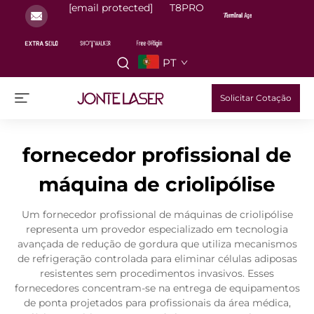
[email protected]
T8PRO
PT
Solicitar Cotação
fornecedor profissional de
máquina de criolipólise
Um fornecedor profissional de máquinas de criolipólise
representa um provedor especializado em tecnologia
avançada de redução de gordura que utiliza mecanismos
de refrigeração controlada para eliminar células adiposas
resistentes sem procedimentos invasivos. Esses
fornecedores concentram-se na entrega de equipamentos
de ponta projetados para profissionais da área médica,