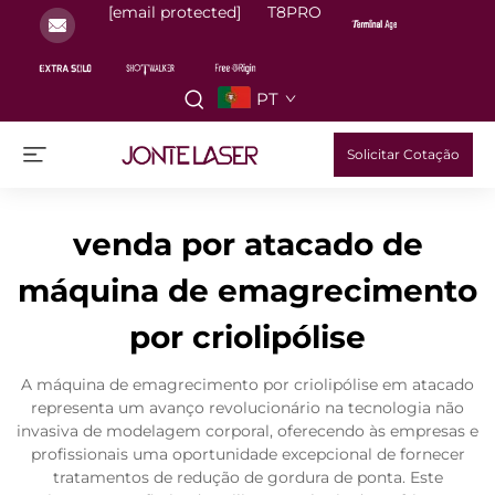
[email protected]
T8PRO
PT
Solicitar Cotação
venda por atacado de
máquina de emagrecimento
por criolipólise
A máquina de emagrecimento por criolipólise em atacado
representa um avanço revolucionário na tecnologia não
invasiva de modelagem corporal, oferecendo às empresas e
profissionais uma oportunidade excepcional de fornecer
tratamentos de redução de gordura de ponta. Este