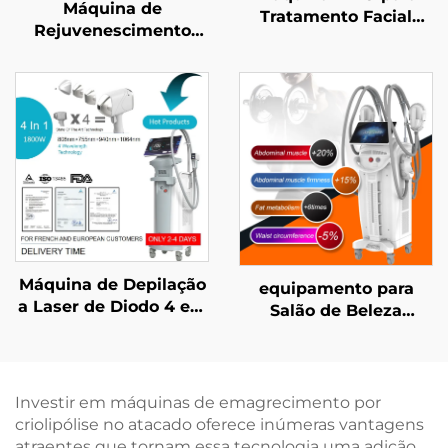
Máquina de
Tratamento Facial
Rejuvenescimento
Preciso com 4
Facial com
Frequências, Elevação
Microagulhamento em
Facial, Firmamento
Ouro e
Cutâneo e Modelagem
Radiofrequência de
Corporal para Idade
Dupla Frequência (1/2
Avançada
MHz)
Máquina de Depilação
equipamento para
a Laser de Diodo 4 em
Salão de Beleza
1 com Pontos
Ciccslim EMS com
Substituíveis,
Campo Magnético de 3
potências de 600 W,
Tesla e 4 Cabos para
1200 W, 1800 W e 3000
Estimulação
Investir em máquinas de emagrecimento por
W, e comprimentos de
Eletromagnética
criolipólise no atacado oferece inúmeras vantagens
onda de 755 nm, 808
Muscular
atraentes que tornam essa tecnologia uma adição