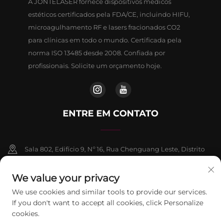
A JONTELASER fornece dispositivos médicos
estéticos certificados pela FDA/CE, incluindo HIFU,
microagulhamento RF e lasers fracionados CO2
para clínicas em todo o mundo. Certificada pela
norma ISO 13485 desde 2008. Confiada por
profissionais. Solicite um orçamento hoje.
ENTRE EM CONTATO
Sala 802, Edifício 9, Nº 16, Rua Chenguang Leste, Distrito
de Fangshan, Pequim
We value your privacy
+86-13911459627
We use cookies and similar tools to provide our services.
If you don't want to accept all cookies, click Personalize
[email protected]
cookies.