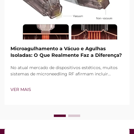
Microagulhamento a Vácuo e Agulhas
Isoladas: O Que Realmente Faz a Diferença?
No atual mercado de dispositivos estéticos, muitos
sistemas de microneedling RF afirmam incluir
tecnologia de vácuo e agulhas isoladas. Contudo, a
verdadeira questão não é simplesmente se esses
VER MAIS
recursos existem, mas sim como funcionam com
precisão durante o tratamento clínico...