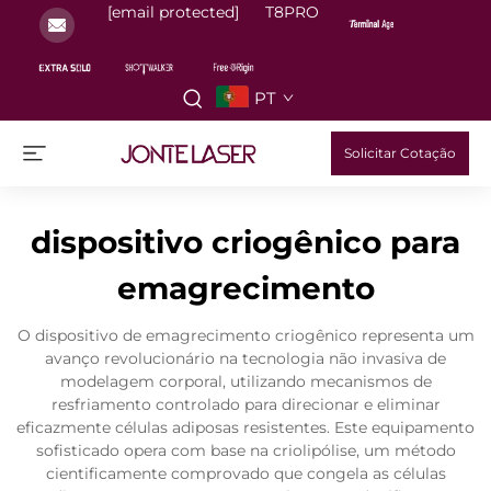
[email protected]
T8PRO
PT
Solicitar Cotação
dispositivo criogênico para
emagrecimento
O dispositivo de emagrecimento criogênico representa um
avanço revolucionário na tecnologia não invasiva de
modelagem corporal, utilizando mecanismos de
resfriamento controlado para direcionar e eliminar
eficazmente células adiposas resistentes. Este equipamento
sofisticado opera com base na criolipólise, um método
cientificamente comprovado que congela as células