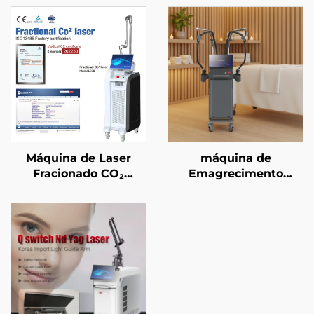
Máquina de Laser
máquina de
Fracionado CO₂
Emagrecimento
aprovada pela FDA, CE
Corporal com Micro-
Médico e MMDSAP
ondas Coolwave de
2,45 GHz para
Contorno Corporal,
Redução de Celulite,
Elevação e
Firmamento Facial por
Radiofrequência