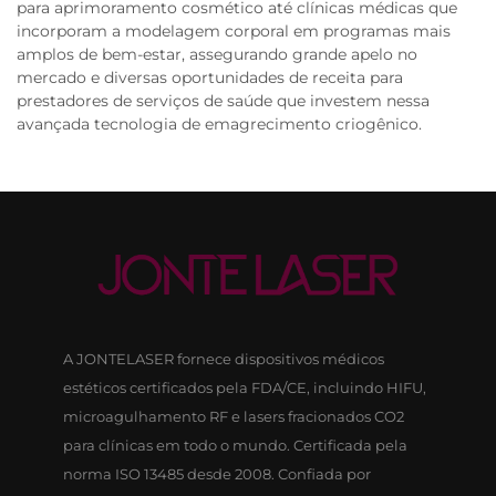
para aprimoramento cosmético até clínicas médicas que
incorporam a modelagem corporal em programas mais
amplos de bem-estar, assegurando grande apelo no
mercado e diversas oportunidades de receita para
prestadores de serviços de saúde que investem nessa
avançada tecnologia de emagrecimento criogênico.
A JONTELASER fornece dispositivos médicos
estéticos certificados pela FDA/CE, incluindo HIFU,
microagulhamento RF e lasers fracionados CO2
para clínicas em todo o mundo. Certificada pela
norma ISO 13485 desde 2008. Confiada por