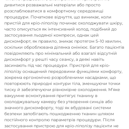
дивитися розважальні матеріали або просто
розслаблюватися в комфортному середовищі
процедури. Початкове відчуття, що виникає, коли
пристій для кріо-ліполізу починає охолоджувати шкіру,
часто описується як інтенсивний холод, подібний до
застосування льодяної компреси, однак цей
дискомфорт, як правило, зникає протягом 5–10 хвилин,
оскільки оброблювана ділянка оніміює. Багато пацієнтів
повідомляють про мінімальний або взагалі відсутній
дискомфорт у решті часу сеансу, а деякі навіть
засинають під час процедури. Пристрій для кріо-
ліполізу оснащений передовими функціями комфорту,
зокрема ергономічно розробленими насадками, що
повторюють природні контури тіла, зменшуючи точки
тиску й забезпечуючи рівномірне охолодження. М’яке
вакуумне всмоктування притягує тканину в
охолоджувальну камеру без утворення синців або
значного дискомфорту, тоді як вбудовані системи
безпеки запобігають пошкодженню тканин шляхом
постійного контролю параметрів процедури. Після
застосування пристрою для кріо-ліполізу пацієнти не