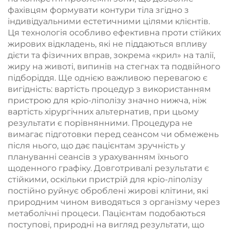
фахівцям формувати контури тіла згідно з
індивідуальними естетичними цілями клієнтів.
Ця технологія особливо ефективна проти стійких
жирових відкладень, які не піддаються впливу
дієти та фізичних вправ, зокрема «крил» на талії,
жиру на животі, випинів на стегнах та подвійного
підборіддя. Ще однією важливою перевагою є
вигідність: вартість процедур з використанням
пристрою для кріо-ліполізу значно нижча, ніж
вартість хірургічних альтернатив, при цьому
результати є порівнянними. Процедура не
вимагає підготовки перед сеансом чи обмежень
після нього, що дає пацієнтам зручність у
плануванні сеансів з урахуванням їхнього
щоденного графіку. Довготривалі результати є
стійкими, оскільки пристрій для кріо-ліполізу
постійно руйнує оброблені жирові клітини, які
природним чином виводяться з організму через
метаболічні процеси. Пацієнтам подобаються
поступові, природні на вигляд результати, що