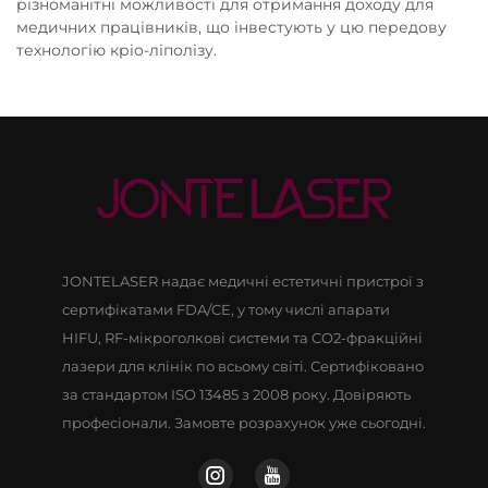
різноманітні можливості для отримання доходу для
медичних працівників, що інвестують у цю передову
технологію кріо-ліполізу.
JONTELASER надає медичні естетичні пристрої з
сертифікатами FDA/CE, у тому числі апарати
HIFU, RF-мікроголкові системи та CO2-фракційні
лазери для клінік по всьому світі. Сертифіковано
за стандартом ISO 13485 з 2008 року. Довіряють
професіонали. Замовте розрахунок уже сьогодні.