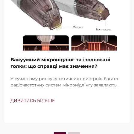
Вакуумний мікронідлінг та ізольовані
голки: що справді має значення?
У сучасному ринку естетичних пристроїв багато
радіочастотних систем мікронідлінгу заявляють
про наявність вакуумної технології та ізольованих
голок. Проте справжнє питання полягає не просто
ДИВИТИСЬ БІЛЬШЕ
в тому, чи існують ці функції, а в тому, наскільки
точно вони працюють під час клінічного
лікування…