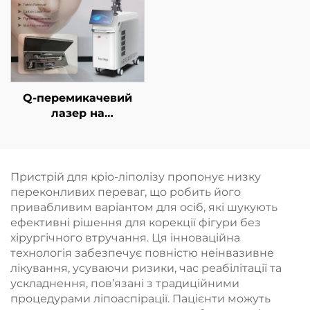
обличчя за
допомогою
радіочастотної
терапії, а також для
схуднення та
зменшення об’ємів
Q-перемикачевий
тіла
лазер на
неодимовому YAG-
кристалі
Пристрій для кріо-ліполізу пропонує низку
переконливих переваг, що робить його
привабливим варіантом для осіб, які шукують
ефективні рішення для корекції фігури без
хірургічного втручання. Ця інноваційна
технологія забезпечує повністю неінвазивне
лікування, усуваючи ризики, час реабілітації та
ускладнення, пов’язані з традиційними
процедурами ліпоаспірації. Пацієнти можуть