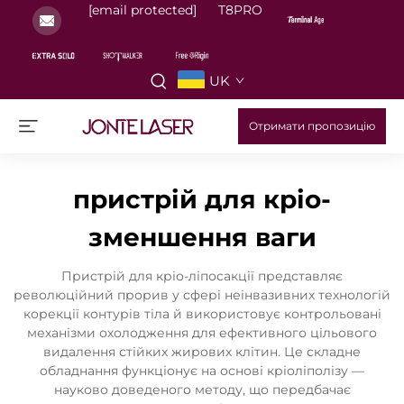
[email protected]
T8PRO
UK
Отримати пропозицію
пристрій для кріо-
зменшення ваги
Пристрій для кріо-ліпосакції представляє
революційний прорив у сфері неінвазивних технологій
корекції контурів тіла й використовує контрольовані
механізми охолодження для ефективного цільового
видалення стійких жирових клітин. Це складне
обладнання функціонує на основі кріоліполізу —
науково доведеного методу, що передбачає