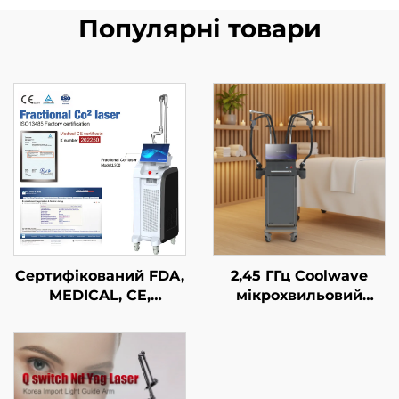
Популярні товари
Сертифікований FDA,
2,45 ГГц Coolwave
MEDICAL, CE,
мікрохвильовий
MMDSAP апарат із
пристрій для корекції
фракційним лазером
фігури, зменшення
CO₂
целюліту,
підтягування та
омолодження шкіри