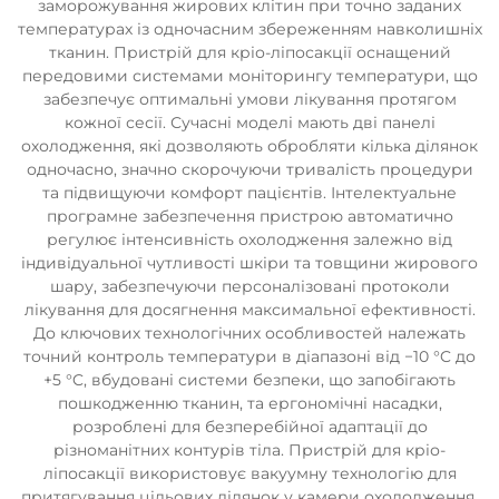
заморожування жирових клітин при точно заданих
температурах із одночасним збереженням навколишніх
тканин. Пристрій для кріо-ліпосакції оснащений
передовими системами моніторингу температури, що
забезпечує оптимальні умови лікування протягом
кожної сесії. Сучасні моделі мають дві панелі
охолодження, які дозволяють обробляти кілька ділянок
одночасно, значно скорочуючи тривалість процедури
та підвищуючи комфорт пацієнтів. Інтелектуальне
програмне забезпечення пристрою автоматично
регулює інтенсивність охолодження залежно від
індивідуальної чутливості шкіри та товщини жирового
шару, забезпечуючи персоналізовані протоколи
лікування для досягнення максимальної ефективності.
До ключових технологічних особливостей належать
точний контроль температури в діапазоні від −10 °C до
+5 °C, вбудовані системи безпеки, що запобігають
пошкодженню тканин, та ергономічні насадки,
розроблені для безперебійної адаптації до
різноманітних контурів тіла. Пристрій для кріо-
ліпосакції використовує вакуумну технологію для
притягування цільових ділянок у камери охолодження,