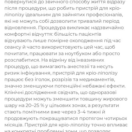
повернутися до звичного способу життя відразу
після процедури, що робить пристрій для кріо-
ліполізу ідеальним для зайнятих професіоналів,
які не можуть собі дозволити тривалий період
відновлення. Процедура викликає надзвичайно
комфортні відчуття: більшість пацієнтів
відчувають лише помірне охолодження під час
сеансу й часто використовують цей час, щоб
почитати, працювати за ноутбуком або просто
розслабитися. На відміну від інвазивних
процедур, що вимагають анестезії та несуть
ризик інфікування, пристрій для кріо-ліполізу
працює без іголок, розрізів та медикаментів,
значно зменшуючи потенційні небажані ефекти.
Клінічні дослідження свідчать, що одноразові
процедури можуть зменшити товщину жирового
шару на 20–25 % у цільових зонах, а результати
стають помітними вже через 3–4 тижні й
продовжують покращуватися протягом чотирьох
місяців. Пристрій для кріо-ліполізу точно впливає
на конкретні проблемні зони, що дозволяє