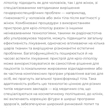
ліполізу підходить як для чоловіків, так і для жінок, зі
спеціалізованими методиками вирішення
гендерноспецифічних проблем — наприклад,
гінекомастії у чоловіків або змін тіла після вагітності у
жінок. Комбіновані процедури з використанням
пристрою для кріо-ліполізу разом із іншими
неінвазивними технологіями, такими як радіочастотна
або ультразвукова терапія, можуть підвищити загальну
ефективність лікування, одночасно впливаючи на кілька
шарів тканин та вирішуючи різноманітні естетичні
проблеми. Багатофункційність поширюється й на
часові аспекти лікування: пристрій для кріо-ліполізу
може використовуватися як самостійне рішення для
пацієнтів із локальними жировими відкладеннями або
як частина комплексних програм управління вагою для
осіб, які прагнуть загальної трансформації тіла. Така
адаптивність робить цю технологію цінною для різних
типів медичних закладів — від медичних спа, що
спеціалізуються на косметичному поліпшенні, до клінік,
які включають корекцію фігури в ширші програми
здоров’я, забезпечуючи широкий ринковий попит та