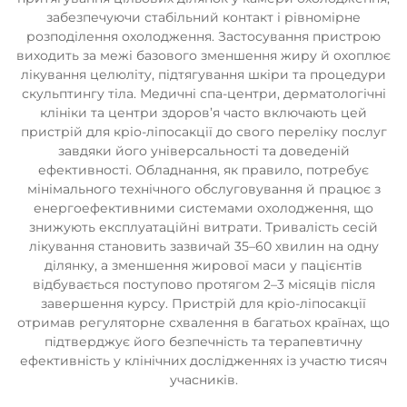
забезпечуючи стабільний контакт і рівномірне
розподілення охолодження. Застосування пристрою
виходить за межі базового зменшення жиру й охоплює
лікування целюліту, підтягування шкіри та процедури
скульптингу тіла. Медичні спа-центри, дерматологічні
клініки та центри здоров’я часто включають цей
пристрій для кріо-ліпосакції до свого переліку послуг
завдяки його універсальності та доведеній
ефективності. Обладнання, як правило, потребує
мінімального технічного обслуговування й працює з
енергоефективними системами охолодження, що
знижують експлуатаційні витрати. Тривалість сесій
лікування становить зазвичай 35–60 хвилин на одну
ділянку, а зменшення жирової маси у пацієнтів
відбувається поступово протягом 2–3 місяців після
завершення курсу. Пристрій для кріо-ліпосакції
отримав регуляторне схвалення в багатьох країнах, що
підтверджує його безпечність та терапевтичну
ефективність у клінічних дослідженнях із участю тисяч
учасників.