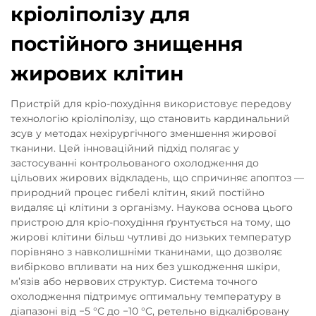
кріоліполізу для
постійного знищення
жирових клітин
Пристрій для кріо-похудіння використовує передову
технологію кріоліполізу, що становить кардинальний
зсув у методах нехірургічного зменшення жирової
тканини. Цей інноваційний підхід полягає у
застосуванні контрольованого охолодження до
цільових жирових відкладень, що спричиняє апоптоз —
природний процес гибелі клітин, який постійно
видаляє ці клітини з організму. Наукова основа цього
пристрою для кріо-похудіння ґрунтується на тому, що
жирові клітини більш чутливі до низьких температур
порівняно з навколишніми тканинами, що дозволяє
вибірково впливати на них без ушкодження шкіри,
м’язів або нервових структур. Система точного
охолодження підтримує оптимальну температуру в
діапазоні від −5 °C до −10 °C, ретельно відкалібровану