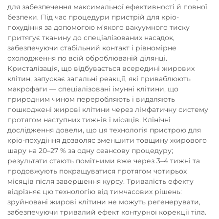
для забезпечення максимальної ефективності й повної
безпеки. Під час процедури пристрій для кріо-
похудіння за допомогою м’якого вакуумного тиску
притягує тканину до спеціалізованих насадок,
забезпечуючи стабільний контакт і рівномірне
охолодження по всій оброблюваній ділянці.
Кристалізація, що відбувається всередині жирових
клітин, запускає запальні реакції, які приваблюють
макрофаги — спеціалізовані імунні клітини, що
природним чином переробляють і видаляють
пошкоджені жирові клітини через лімфатичну систему
протягом наступних тижнів і місяців. Клінічні
дослідження довели, що ця технологія пристрою для
кріо-похудіння дозволяє зменшити товщину жирового
шару на 20–27 % за одну сеансову процедуру;
результати стають помітними вже через 3–4 тижні та
продовжують покращуватися протягом чотирьох
місяців після завершення курсу. Тривалість ефекту
відрізняє цю технологію від тимчасових рішень:
зруйновані жирові клітини не можуть регенерувати,
забезпечуючи тривалий ефект контурної корекції тіла.