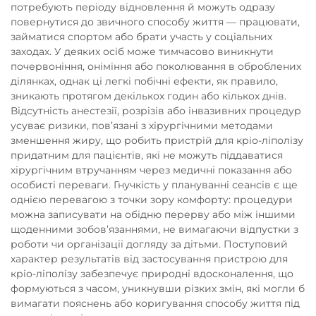
потребують періоду відновлення й можуть одразу
повернутися до звичного способу життя — працювати,
займатися спортом або брати участь у соціальних
заходах. У деяких осіб може тимчасово виникнути
почервоніння, оніміння або поколювання в оброблених
ділянках, однак ці легкі побічні ефекти, як правило,
зникають протягом декількох годин або кількох днів.
Відсутність анестезії, розрізів або інвазивних процедур
усуває ризики, пов’язані з хірургічними методами
зменшення жиру, що робить пристрій для кріо-ліполізу
придатним для пацієнтів, які не можуть піддаватися
хірургічним втручанням через медичні показання або
особисті переваги. Гнучкість у плануванні сеансів є ще
однією перевагою з точки зору комфорту: процедури
можна записувати на обідню перерву або між іншими
щоденними зобов’язаннями, не вимагаючи відпустки з
роботи чи організації догляду за дітьми. Поступовий
характер результатів від застосування пристрою для
кріо-ліполізу забезпечує природні вдосконалення, що
формуються з часом, уникнувши різких змін, які могли б
вимагати пояснень або коригування способу життя під