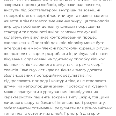
зокрема: «крильця любові», «булочки над поясом»,
виступи під бюстгальтером, внутрішні та зовнішні
поверхні стегон, верхні частини рук та нижня частина
живота. Крім базового зменшення жиру, ця технологія
вирішує проблеми целюліту шляхом покращення
текстури та пружності шкіри завдяки стимуляції
колагену, яку викликає контрольований процес
охолодження. Пристрій для кріо-ліполізу може бути
інтегрований у комплексні протоколи корекції фігури,
що дозволяє лікарям розробляти індивідуальні плани
лікування, спрямовані на одночасну обробку кількох
ділянок як під час одного візиту, так і в рамках серії
сеансів. Така гнучкість дає пацієнтам змогу досягти
збалансованих, пропорційних результатів, які
підкреслюють природні контури тіла, а не створюють
штучні чи непропорційні зміни. Протоколи лікування
можна адаптувати з урахуванням індивідуальних
характеристик пацієнта, зокрема типу шкіри, товщини
жирового шару та бажаної інтенсивності результату,
забезпечуючи оптимальні результати для різноманітних
типів тіла та естетичних цілей. Пристрій для кріо-