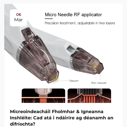
06
Mar
Micreoindeacháil Fholmhar & Igneanna
Inshléite: Cad atá i ndáiríre ag déanamh an
difríochta?