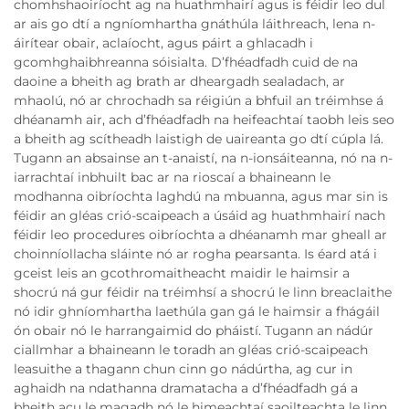
chomhshaoiríocht ag na huathmhairí agus is féidir leo dul
ar ais go dtí a ngníomhartha gnáthúla láithreach, lena n-
áirítear obair, aclaíocht, agus páirt a ghlacadh i
gcomhghaibhreanna sóisialta. D’fhéadfadh cuid de na
daoine a bheith ag brath ar dheargadh sealadach, ar
mhaolú, nó ar chrochadh sa réigiún a bhfuil an tréimhse á
dhéanamh air, ach d’fhéadfadh na heifeachtaí taobh leis seo
a bheith ag scítheadh laistigh de uaireanta go dtí cúpla lá.
Tugann an absainse an t-anaistí, na n-ionsáiteanna, nó na n-
iarrachtaí inbhuilt bac ar na rioscaí a bhaineann le
modhanna oibríochta laghdú na mbuanna, agus mar sin is
féidir an gléas crió-scaipeach a úsáid ag huathmhairí nach
féidir leo procedures oibríochta a dhéanamh mar gheall ar
choinníollacha sláinte nó ar rogha pearsanta. Is éard atá i
gceist leis an gcothromaitheacht maidir le haimsir a
shocrú ná gur féidir na tréimhsí a shocrú le linn breaclaithe
nó idir ghníomhartha laethúla gan gá le haimsir a fhágáil
ón obair nó le harrangaimid do pháistí. Tugann an nádúr
ciallmhar a bhaineann le toradh an gléas crió-scaipeach
leasuithe a thagann chun cinn go nádúrtha, ag cur in
aghaidh na ndathanna dramatacha a d’fhéadfadh gá a
bheith acu le magadh nó le himeachtaí saoilteachta le linn