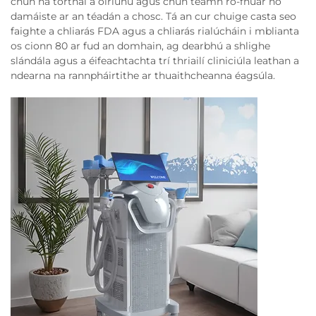
chun na torthaí a oiriúnú agus chun téamh ró-fhuar nó
damáiste ar an téadán a chosc. Tá an cur chuige casta seo
faighte a chliarás FDA agus a chliarás rialúcháin i mblianta
os cionn 80 ar fud an domhain, ag dearbhú a shlighe
slándála agus a éifeachtachta trí thriailí cliniciúla leathan a
ndearna na rannpháirtithe ar thuaithcheanna éagsúla.