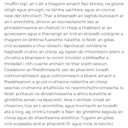
‘muffin top’, an t-áit a thagann amach faoi bhreisí, na glúine
istigh agus amuigh, na lámha uachtara, agus an ciorcal
íseal den bhrollach. Thar a bheanadh an laghdú bunúsach ar
an t-ainmhithe, díríonn an teicneolaíocht seo ar
phrobléimeanna an chellúití trí theip a thabhairt ar an
gcraiceann agus a tharraingt air tríd an stiúradh coláigine a
thagann ón bhfórsa fuaraithe rialaithe. Is féidir an gléas
crió-scaipeála a chur isteach i bprótacail iomlána le
haghaidh cruthú an chorp, ag ligean do mhúinteoirí pláiní a
chruthú a bhaineann le roinnt limistéir a bhféadfar a
thréadáil i rith cuairte amháin nó thar sraith seisiún.
Ceadaíonn an fheidhmeacht seo do phacientí toradh
cothromaitheach agus cothroimeach a bhaint amach a
fheabhsaíonn a gcuid cruthanna nádúrtha an chorp
seachas cruthanna artaifisiúla nó neamhchothroimeacha. Is
féidir prótacail na dtreatmíseanna a athrú bunaithe ar
ghnéithe aonair na bpacientí, lena n-áirítear cineál an
chraicinn, tiús an t-ainmhithe, agus tromlacht an toraidh
atá á lorg, ag cinntiú toradh is fearr do ghnéithe éagsúla an
chorp agus do shaoilteanna aistéitice. Tugann an gléas
crió-scaipeála aird ar phacientí fir agus mná, le teicnící