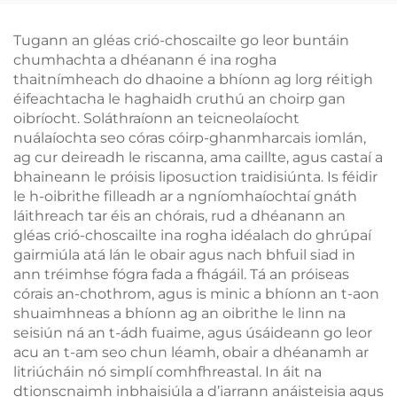
Tugann an gléas crió-choscailte go leor buntáin
chumhachta a dhéanann é ina rogha
thaitnímheach do dhaoine a bhíonn ag lorg réitigh
éifeachtacha le haghaidh cruthú an choirp gan
oibríocht. Soláthraíonn an teicneolaíocht
nuálaíochta seo córas cóirp-ghanmharcais iomlán,
ag cur deireadh le riscanna, ama caillte, agus castaí a
bhaineann le próisis liposuction traidisiúnta. Is féidir
le h-oibrithe filleadh ar a ngníomhaíochtaí gnáth
láithreach tar éis an chórais, rud a dhéanann an
gléas crió-choscailte ina rogha idéalach do ghrúpaí
gairmiúla atá lán le obair agus nach bhfuil siad in
ann tréimhse fógra fada a fhágáil. Tá an próiseas
córais an-chothrom, agus is minic a bhíonn an t-aon
shuaimhneas a bhíonn ag an oibrithe le linn na
seisiún ná an t-ádh fuaime, agus úsáideann go leor
acu an t-am seo chun léamh, obair a dhéanamh ar
litriúcháin nó simplí comhfhreastal. In áit na
dtionscnaimh inbhaisiúla a d’iarrann anáisteisia agus