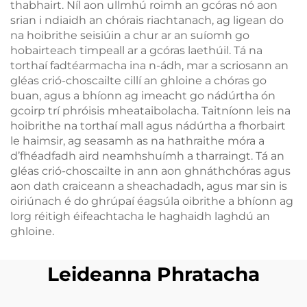
thabhairt. Níl aon ullmhú roimh an gcóras nó aon
srian i ndiaidh an chórais riachtanach, ag ligean do
na hoibrithe seisiúin a chur ar an suíomh go
hobairteach timpeall ar a gcóras laethúil. Tá na
torthaí fadtéarmacha ina n-ádh, mar a scriosann an
gléas crió-choscailte cillí an ghloine a chóras go
buan, agus a bhíonn ag imeacht go nádúrtha ón
gcoirp trí phróisis mheataibolacha. Taitníonn leis na
hoibrithe na torthaí mall agus nádúrtha a fhorbairt
le haimsir, ag seasamh as na hathraithe móra a
d’fhéadfadh aird neamhshuímh a tharraingt. Tá an
gléas crió-choscailte in ann aon ghnáthchóras agus
aon dath craiceann a sheachadadh, agus mar sin is
oiriúnach é do ghrúpaí éagsúla oibrithe a bhíonn ag
lorg réitigh éifeachtacha le haghaidh laghdú an
ghloine.
Leideanna Phratacha