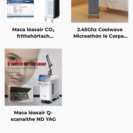
Maca léasair CO₂
2.45Ghz Coolwave
frithshórtach
Micreathón le Corpas
ceadaithe ag an FDA,
Caolú, Laghdú Ceallúil,
ag an CE Leighis, agus
Ardú & Tintreach na
ag an MMDSAP
Craiceann, Raidi-
umhthacht Aghaidh le
haghaidh Caillteanais
Meáchain, Glanadh
Corpais
Maca léasair Q-
scanaithe ND YAG