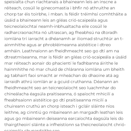
speisialta chun riachtanais a bhaineann leis an inscne a
réiteach, cosúil le ginecomastia i bhfir nó athruithe an
chorp tar éis toirbhe, i mban. Is féidir tréimhsí comhtháite a
úsáid a bhaineann leis an gléas crió-scaipeála agus
teicneolaíochtaí neamh-inbhualtacha eile cosúil le
radharcraonachta nó ultrascan, ag fheabhsú na dtoradh
iomlána trí iarracht a dhéanamh ar iliomad struchtúr an t-
ainmhithe agus ar phrobléimeanna aistéitice i dtreo
amháin. Leathnaíonn an fheidhmeacht seo go dtí am na
dtreatmíseanna, mar is féidir an gléas crió-scaipeála a úsáid
mar réiteach aonair do phacientí le fadhbanna áirithe le
hainmhithe nó mar chuid de chláranna iomlána um bheith
ag tabhairt faoi smacht ar mheáchan do dhaoine atá ag
iarraidh athrú iomlán ar a gcuid cruthanna. Déanann an
fheidhmeacht seo an teicneolaíocht seo luachmhar do
chineálacha éagsúla praitiseanna, ó spaíocht mhicilí a
fheabhsaíonn aistéitice go dtí praitiseanna micilí a
chuireann cruthú an chorp isteach i gcláir sláinte níos
leithne, ag cinntiú go mbaineann an margadh leathan leis
agus go mbaineann deiseanna earcaíochta éagsúla leis do
thairgtheoirí sláinte a infheistíonn sa theicneolaíocht chrió-
scaipeála chunardaithe seo.