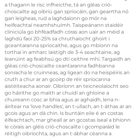
a thagann le risc infheicthe, tá an gléas crió-
choscailte ag oibriú gan spriocáin, gan gearrtha nó
gan leigheas, rud a laghdaíonn go mór na
heifeachtaí neamhshuímh. Taispeánann staidéir
cliniciúla go bhféadfadh córas aon uair an méid a
laghdú faoi 20-25% sa chruthaíocht ghoirt i
gceantaranna spriocaithe, agus go mbíonn na
torthaí in amharc laistigh de 3-4 seachtaine, ag
leanúint ag feabhsú go dtí ceithre mhí. Targaidh an
gléas crió-choscailte ceantaranna fadhbanna
sonracha le cruinneas, ag ligean do na heispéiris an
cruth a chur ar an gcoirp de réir spriocanna
aistéiteacha aonair. Oibríonn an teicneolaíocht seo
go háirithe go maith ar chuidí an ghloine a
chuireann cosc ar bhia agus ar aghaidh, lena n-
áirítear na 'love handles', an t-ullach, an t-áthas ar an
gcois agus an dá chin. Is buntáin eile é an costas
éifeachtach, mar gheall ar an gcostas íseal a bhíonn
le córais an gléis crió-choscailte i gcomparáid le
réitigh oibríochta, agus an t-ábhar céanna a