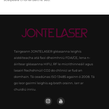
Tairgeann JONTELASER gléasanna leighis
aistéiteacha atá faoi dheimhniú FDA/CE, lena n-
áirítear gléasanna HIFU, RF le micrithinneáil agus
lasairí frachshinúil CO2 do chlinicí ar fud an
domhain. Tá ceadúnas ISO 13485 againn ó 2008. Tá
go leor gairmí leighis ag brath orainn. Iarr ar
chuidiú inniu.