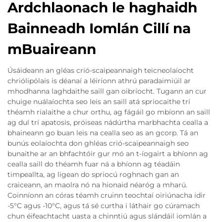
Ardchlaonach le haghaidh
Bainneadh Iomlán Cillí na
mBuaireann
Úsáideann an gléas crió-scaipeannaigh teicneolaíocht
chriólipólais is déanaí a léiríonn athrú paradaimiúil ar
mhodhanna laghdaithe saill gan oibríocht. Tugann an cur
chuige nuálaíochta seo leis an saill atá spriocaithe trí
théamh rialaithe a chur orthu, ag fágáil go mbíonn an saill
ag dul trí apatosis, próiseas nádúrtha marbhachta cealla a
bhaineann go buan leis na cealla seo as an gcorp. Tá an
bunús eolaíochta don ghléas crió-scaipeannaigh seo
bunaithe ar an bhfachtóir gur mó an t-íogairt a bhíonn ag
cealla saill do théamh fuar ná a bhíonn ag téadáin
timpeallta, ag ligean do spriocú roghnach gan an
craiceann, an maolra nó na hionaid néaróg a mharú.
Coinníonn an córas téamh cruinn teochtaí oiriúnacha idir
-5°C agus -10°C, agus tá sé curtha i láthair go cúramach
chun éifeachtacht uasta a chinntiú agus slándáil iomlán a