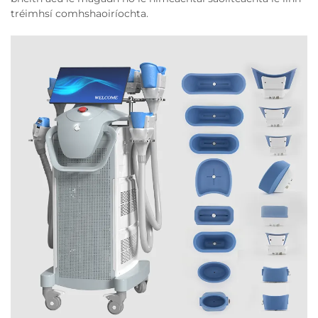
tréimhsí comhshaoiríochta.