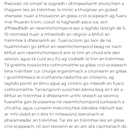
fheiceáil, nó simplí le súgradh i dtimpeallacht shuíocháin a
thagann leis an tréimhse. Is minic a thuigtear an gcéad
shenséar nuair a thosaíonn an gléas crió-scaipeach ag fuarú
mar fhuarán trom, cosúil le haghaidh paca ice, ach
d’fhéadfadh an neamhchompord seo a laghdú laistigh de 5-
10 nóiméad nuair a mhaolódh an réigiún a bhfuil an
tréimhse á dhéanamh air. Tuairiscíonn go leor de na
huathmhairí go bhfuil an neamhchompord beag nó nach
bhfuil aon neamhchompord ann le linn an chuid eile den
seisiún, agus tá cuid acu fiú ag codladh le linn an tréimhse.
Tá gnéithe tosaíochta cothromaithe sa gléas crió-scaipeach
lena n-áirítear cur chuige erganómach a chuireann an gléas
i gcomhthéacs le cruthanna nádúrtha an cholainn, ag
laghdú pointí an bhrú agus ag cinntiú go mbeidh an fuarú
cothromaithe. Tarraingíonn suíochán bánna bog an t-áit a
bhfuil an tréimhse á dhéanamh uirthi isteach sa seomra
fuaraithe gan bruiseanna nó neamhchompord suntasach a
chruthú, agus cuireann meicníochtaí slándála inbhuilt bac
ar mhí-úsáid an t-áite trí mheasúnú leanúnach ar
pharaméadar an tréimhse. Tar éis an tréimhse leis an gléas
crió-scaipeach, níl aon teorainn ar an am atá riachtanach do