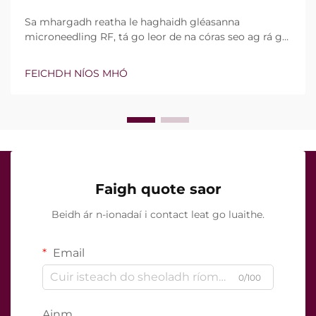
Sa mhargadh reatha le haghaidh gléasanna
microneedling RF, tá go leor de na córas seo ag rá go
bhfuil teicneolaíocht vacuim agus goinní insilte acu.
Áfach, níl an cheist fíor i ndáiríre an bhfuil na gnéithe
FEICHDH NÍOS MHÓ
seo ann nó nach bhfuil, ach conas a oibríonn siad go
cruinn le linn na tréatmais chliniciúla...
Faigh quote saor
Beidh ár n-ionadaí i contact leat go luaithe.
Email
0/100
Ainm