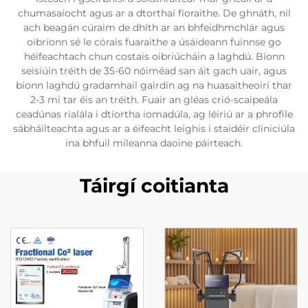
chumasaíocht agus ar a dtorthaí fíoraithe. De ghnáth, níl
ach beagán cúraim de dhíth ar an bhfeidhmchlár agus
oibríonn sé le córais fuaraithe a úsáideann fuinnse go
héifeachtach chun costais oibriúcháin a laghdú. Bíonn
seisiúin tréith de 35-60 nóiméad san áit gach uair, agus
bíonn laghdú gradamhail gairdín ag na huasaitheoirí thar
2-3 mí tar éis an tréith. Fuair an gléas crió-scaipeála
ceadúnas rialála i dtíortha iomadúla, ag léiriú ar a phrofile
sábháilteachta agus ar a éifeacht leighis i staidéir cliniciúla
ina bhfuil míleanna daoine páirteach.
Táirgí coitianta