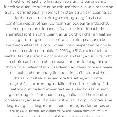
tréith oiriúnacha le linn gach seisiún. Tá panaileanna
fuaraithe dúbailte suite ar an mbunaitheoirí nua-aimseartha
a chuireann isteach ar roinnt limistéir ag an am céanna, ag
laghdú an ama tréith go mór agus ag fheabhsú
comfhoirneis an othair. Cuireann an bogearraí intleachtúil
den ghléas an t-ionannas fuaraithe in oiriúnach do
shensitiúlacht an chraiceann agus do thionchar an leathra
an gairdín, ag soláthar prótacail tréith pearsanta le
haghaidh éifeacht is mó. I measc na gceapachán teicniúla
tá rialú cruinn teimpléid ó -10°C go 5°C, meicníochtaí
sábháilteachta istigh a chosnaíonn an téad, agus curaíocht
a chuirtear isteach chun freastal ar chruithí éagsúla an
chorp go slí éifeachtach. Úsáideann an gléas crió-scaipeála
teicneolaíocht an bholgáin chun limistéir spriocaithe a
tharraingt isteach sa seomra fuaraithe, ag cinntiú
teagmhála cothrom agus dáileadh cothrom teimpléid.
Leathnaíonn na feidhmeanna thar an laghdú bunúsach
gairdín, ag léiriú ar chóras na gceallúin, ar threiseáil an
chraiceann, agus ar phróisis cruthú an chorp. I gcórais spaí
leighis, i gcilicí leighis an chraiceann, agus i lár iontais an
fhuinse, cuirtear an gléas crió-scaipeála seo go minic
isteach i gseirbhísí a soláthraítear mar gheall ar a