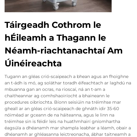
Táirgeadh Cothrom le
hÉileamh a Thagann le
Néamh-riachtanachtaí Am
Úinéireachta
Tugann an gléas crió-scaipeach a bhean agus an fhoighne
an t-ádh is mó, ag soláthar toradh éifeachtach ar laghdú na
mbuanna gan an ocras, na rioscaí, ná an t-am a
chaitheannar ag comhshaoiríocht a bhaineann le
procedures oibríochta. Bíonn seisiúin na tréimhse mar
gheall ar an gléas crió-scaipeach de ghnáth idir 35-60
nóiméad ar gceann de na háiteanna, agus le linn na
tréimhse sin is féidir leis na huathmhairí gníomhartha
éagsúla a dhéanamh mar shampla leabhar a léamh, obair a
dhéanamh ar ghléasanna leictreonacha, ábhar taitneamh a