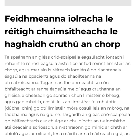
Feidhmeanna iolracha le
réitigh chuimsitheacha le
haghaidh cruthú an chorp
Taispeánann an gléas crió-scaipeála éagsúlacht iontach i
mbaint le réimsí éagsúla aistéitice ar fud roinnt limistéir an
chorp, agus mar sin is réiteach iomlán é do riachtanais
éagsúla na bpacientí agus do shaoilteanna na
dtreatmíseanna. Tagann an fheidhmeacht seo ón
bhfáilteacht ar ranna éagsúla meidí agus cruthanna an
ghléisa, a dhearadh go sonrach chun limistéir ó bheag,
agus gan mhaith, cosúil leis an limistéar fo-mhuintir
(dúbhal chin) go dtí limistéir móra cosúil leis an mbróg, na
taobhanna agus na glúine. Targaidh an gléas crió-scaipeála
go héifeachtach cur chuige ar chuidíocht an t-ainmhithe
atá deacair a scriosadh, a n-athraíonn go minic ar dhíth ar
dhíolú agus ar oiliúint, lena n-áirítear na h-áitreacha grá, an