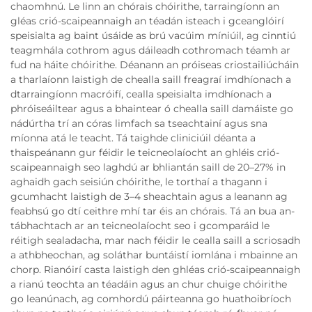
chaomhnú. Le linn an chórais chóirithe, tarraingíonn an
gléas crió-scaipeannaigh an téadán isteach i gceanglóirí
speisialta ag baint úsáide as brú vacúim míniúil, ag cinntiú
teagmhála cothrom agus dáileadh cothromach téamh ar
fud na háite chóirithe. Déanann an próiseas criostailiúcháin
a tharlaíonn laistigh de chealla saill freagraí imdhíonach a
dtarraingíonn macróifí, cealla speisialta imdhíonach a
phróiseáiltear agus a bhaintear ó chealla saill damáiste go
nádúrtha trí an córas limfach sa tseachtainí agus sna
míonna atá le teacht. Tá taighde cliniciúil déanta a
thaispeánann gur féidir le teicneolaíocht an ghléis crió-
scaipeannaigh seo laghdú ar bhliantán saill de 20–27% in
aghaidh gach seisiún chóirithe, le torthaí a thagann i
gcumhacht laistigh de 3–4 sheachtain agus a leanann ag
feabhsú go dtí ceithre mhí tar éis an chórais. Tá an bua an-
tábhachtach ar an teicneolaíocht seo i gcomparáid le
réitigh sealadacha, mar nach féidir le cealla saill a scriosadh
a athbheochan, ag soláthar buntáistí iomlána i mbainne an
chorp. Rianóirí casta laistigh den ghléas crió-scaipeannaigh
a rianú teochta an téadáin agus an chur chuige chóirithe
go leanúnach, ag comhordú páirteanna go huathoibríoch