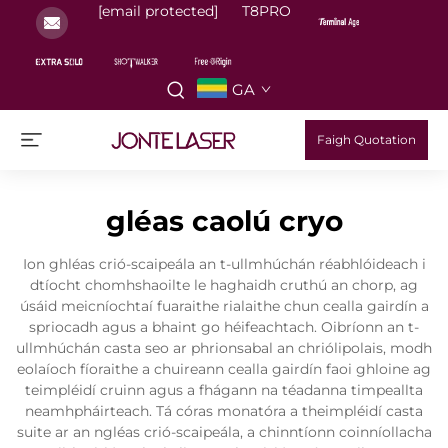
[email protected]
T8PRO
GA
Faigh Quotation
gléas caolú cryo
Ion ghléas crió-scaipeála an t-ullmhúchán réabhlóideach i
dtíocht chomhshaoilte le haghaidh cruthú an chorp, ag
úsáid meicníochtaí fuaraithe rialaithe chun cealla gairdín a
spriocadh agus a bhaint go héifeachtach. Oibríonn an t-
ullmhúchán casta seo ar phrionsabal an chriólipolais, modh
eolaíoch fíoraithe a chuireann cealla gairdín faoi ghloine ag
teimpléidí cruinn agus a fhágann na téadanna timpeallta
neamhpháirteach. Tá córas monatóra a theimpléidí casta
suite ar an ngléas crió-scaipeála, a chinntíonn coinníollacha