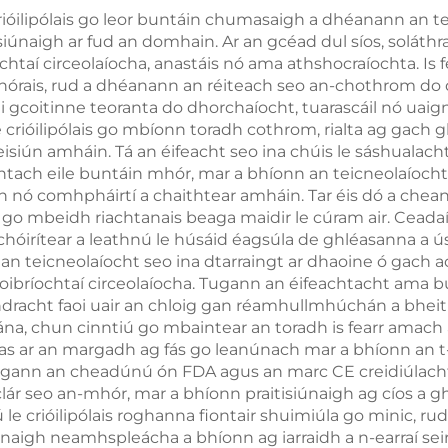
aithe 360 céim, le
rióilipólais go leor buntáin chumasaigh a dhéanann an te
iúnaigh ar fud an domhain. Ar an gcéad dul síos, soláthr
iothaireacht, le
chtaí circeolaíocha, anastáis nó ama athshocraíochta. Is 
ghdú meáchan
órais, rud a dhéanann an réiteach seo an-chothrom do dhao
 gcoitinne teoranta do dhorchaíocht, tuarascáil nó uaign
 crióilipólais go mbíonn toradh cothrom, rialta ag gach glé
eisiún amháin. Tá an éifeacht seo ina chúis le sáshualach
achtach eile buntáin mhór, mar a bhíonn an teicneolaíocht
n nó comhpháirtí a chaithtear amháin. Tar éis dó a chean
o dtí go mbeidh riachtanais beaga maidir le cúram air. Ce
chóirítear a leathnú le húsáid éagsúla de ghléasanna a ú
n teicneolaíocht seo ina dtarraingt ar dhaoine ó gach a
c oibríochtaí circeolaíocha. Tugann an éifeachtacht ama 
 ndracht faoi uair an chloig gan réamhullmhúchán a bheit
 iomlána, chun cinntiú go mbaintear an toradh is fearr am
atas ar an margadh ag fás go leanúnach mar a bhíonn an t-
. Tugann an cheadúnú ón FDA agus an marc CE creidiúlac
ár seo an-mhór, mar a bhíonn praitisiúnaigh ag cíos a ghla
 le crióilipólais roghanna fiontair shuimiúla go minic, r
únaigh neamhspleácha a bhíonn ag iarraidh a n-earraí seir