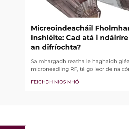
Micreoindeacháil Fholmha
Inshléite: Cad atá i ndáirí
an difríochta?
Sa mhargadh reatha le haghaidh glé
microneedling RF, tá go leor de na có
bhfuil teicneolaíocht vacuim agus goin
FEICHDH NÍOS MHÓ
níl an cheist fíor i ndáiríre an bhfuil 
nach bhfuil, ach conas a oibríonn siad
tréatmais chliniciúla...