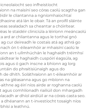
(EMS)
icneolaíocht seo infheistíocht
aíonn na maisíní seo córas caolú scagtha gan
féidir le cliantanna a ngníomhaíochtaí
ine atá lán le obair. Tá an proifíl sláinte
eas sealadach sa cheantar a chóirítear.
as le staidéir cliniciúla a léiríonn meáncaolú
ta ard ar chliantanna agus le torthaí gnó
 ag cur deireadh le costais atá ag athrá go
nach ón t-éileamhóir ar mhaisíní caolú le
adaíonn an t-ullmhúchán le haghaidh tréimhsí
sáidtear le haghaidh cuspóirí éagsúla, ag
ois agus ó gach inscne a bhíonn ag lorg
buntáin do phraitisiúnaigh agus do
h de dhíth. Soláthraíonn an t-éileamhóir ar
ach as na gléasanna agus go mbíonn na
aithne ag éirí níos airde ar roghanna caolú
ht agus comhlíonadh riailiúil don mhargadh
cadh ar dhíol airdiúil ar na córais casta seo.
ud a dhéanann an t-investíocht tosaigh níos
bhísí a leathnú.