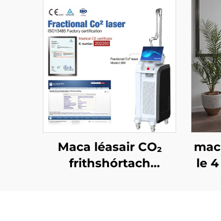
Maca léasair CO₂
maca
frithshórtach
le 4
ceadaithe ag an FDA,
l
ag an CE Leighis,
agus ag an MMDSAP
t