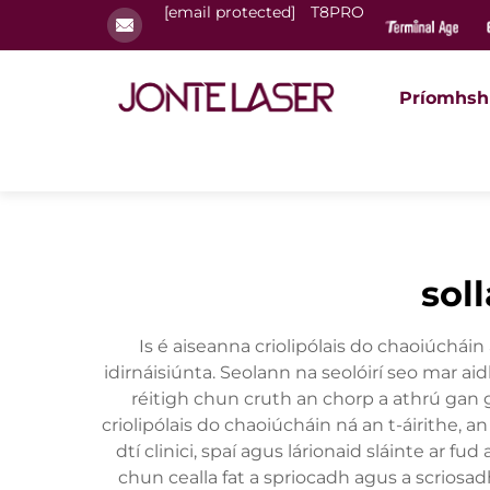
[email protected]
T8PRO
Príomhsh
sol
Is é aiseanna criolipólais do chaoiúcháin
idirnáisiúnta. Seolann na seolóirí seo mar 
réitigh chun cruth an chorp a athrú gan g
criolipólais do chaoiúcháin ná an t-áirithe, 
dtí clinici, spaí agus lárionaid sláinte ar 
chun cealla fat a spriocadh agus a scriosadh