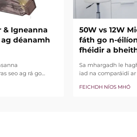
r & Igneanna
50W vs 12W Mi
re ag déanamh
fáth go n-éilí
fhéidir a bheit
asanna
Sa mhargadh le hagha
ras seo ag rá go
iad na comparáidí a
ní insilte acu. Áfach,
bparaiméadar sin, c
FEICHDH NÍOS MHÓ
na gnéithe seo ann nó
bhfocal mar phointe 
 go cruinn le linn na
thaobh cliniciúil de,
go leor, níl an cumhac