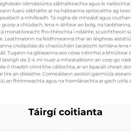
aighdeáin idirnáisiúnta sábháilteachta agus le riailíochtaí r
ann fuarú sábháilte ar na háiteanna spriocaithe ag teocht
mpeallach a mhilleadh. Tá rogha de mheáidí agus crutha
gcorp a chlúdach, lena n-áirítear an bolg, na taobhanna,
á monatóireacht fho-théochta i ndáiríre, scuichtheoirí s
. Leathnaíonn na feidhmeanna thar an léigheas aistétiú
eanna criolipólais do chaoiúcháin tacaíocht iomlána lena n-á
áil. Tugann na gléasanna seo córas tréimhsí a bhrúitear
áil laistigh de 2-4 mí nuair a mheataibíonn an corp go nádú
de ó thaobh cinntithe cáilíochta, ar an bpacáil cheart do
aí tíre an díolaithe. Coimeádann seolóirí gairmiúla aisea
tiú an fhírinneachta agus na hiomlánachta ar gach uirlis 
Táirgí coitianta