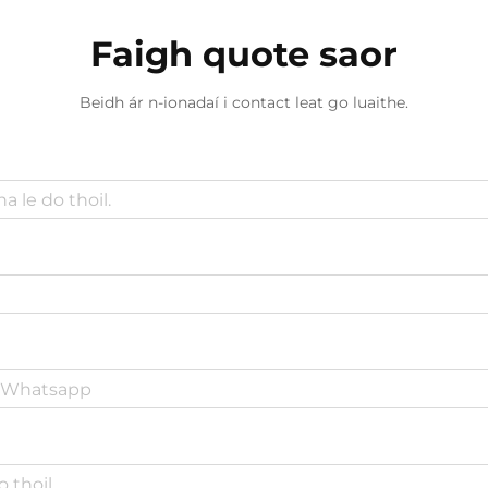
Faigh quote saor
Beidh ár n-ionadaí i contact leat go luaithe.