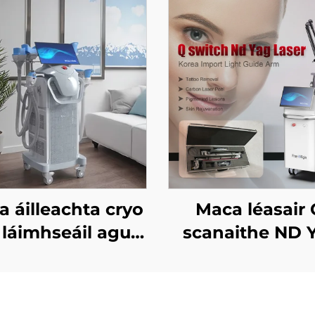
 áilleachta cryo
Maca léasair 
 láimhseáil agus
scanaithe ND 
e 8 cheann in
ionadú, le
eicneolaíocht