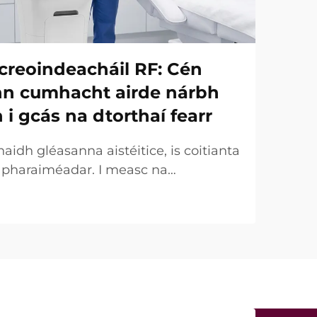
creoindeacháil RF: Cén
onn cumhacht airde nárbh
h i gcás na dtorthaí fearr
idh gléasanna aistéitice, is coitianta
r pharaiméadar. I measc na
uirtear an chumhacht (W) ar an
táirgeachta tábhachtach. Áfach, ó
 tá an fírinne an-éagsúla. I gcásanna
ht a dtugtar uirthi...