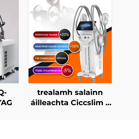
Q-
trealamh salainn
YAG
áilleachta Ciccslim 3
Tesla le 4 láimhseáil,
le stíomháil ualachraí
leictreamaignéadach