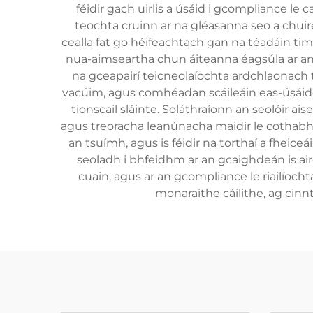
féidir gach uirlis a úsáid i gcompliance le c
teochta cruinn ar na gléasanna seo a chuire
cealla fat go héifeachtach gan na téadáin ti
nua-aimseartha chun áiteanna éagsúla ar an 
na gceapairí teicneolaíochta ardchlaonach t
vacúim, agus comhéadan scáileáin eas-úsáide
tionscail sláinte. Soláthraíonn an seolóir ais
agus treoracha leanúnacha maidir le cothabh
an tsuímh, agus is féidir na torthaí a fheice
seoladh i bhfeidhm ar an gcaighdeán is air
cuain, agus ar an gcompliance le riailíocht
monaraithe cáilithe, ag cinn