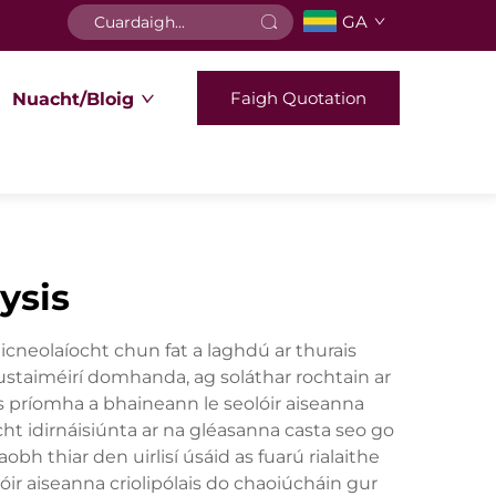
GA
Faigh Quotation
Nuacht/Bloig
ysis
eicneolaíocht chun fat a laghdú ar thurais
ustaiméirí domhanda, ag soláthar rochtain ar
is príomha a bhaineann le seolóir aiseanna
cht idirnáisiúnta ar na gléasanna casta seo go
bh thiar den uirlisí úsáid as fuarú rialaithe
lóir aiseanna criolipólais do chaoiúcháin gur