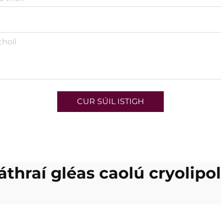
CUR SÚIL ISTIGH
láthraí gléas caolú cryolipol