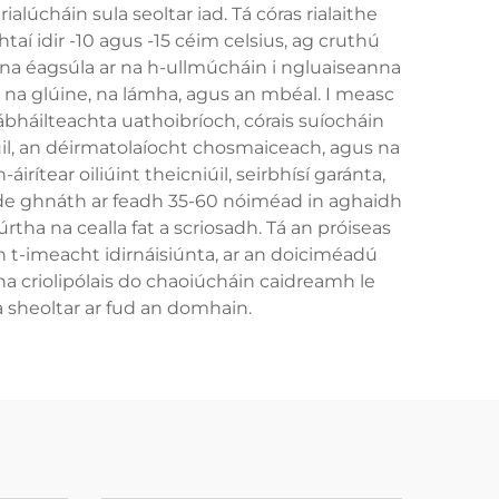
ialúcháin sula seoltar iad. Tá córas rialaithe
aí idir -10 agus -15 céim celsius, ag cruthú
nna éagsúla ar na h-ullmúcháin i ngluaiseanna
 na glúine, na lámha, agus an mbéal. I measc
ábháilteachta uathoibríoch, córais suíocháin
il, an déirmatolaíocht chosmaiceach, agus na
irítear oiliúint theicniúil, seirbhísí garánta,
 de ghnáth ar feadh 35-60 nóiméad in aghaidh
rtha na cealla fat a scriosadh. Tá an próiseas
n t-imeacht idirnáisiúnta, ar an doiciméadú
nna criolipólais do chaoiúcháin caidreamh le
a sheoltar ar fud an domhain.