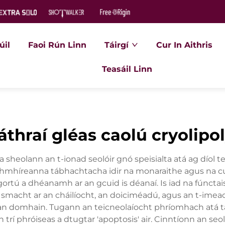
úil
Faoi Rún Linn
Táirgí
Cur In Aithris
Teasáil Linn
láthraí gléas caolú cryolipol
 a sheolann an t-ionad seolóir gnó speisialta atá ag díol t
aidhmhíreanna tábhachtacha idir na monaraithe agus na c
ortú a dhéanamh ar an gcuid is déanaí. Is iad na fúncta
an smacht ar an cháilíocht, an doiciméadú, agus an t-imea
fud an domhain. Tugann an teicneolaíocht phríomhach atá tao
 trí phróiseas a dtugtar 'apoptosis' air. Cinntíonn an seo