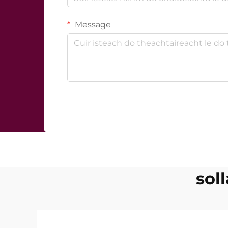
Message
sol