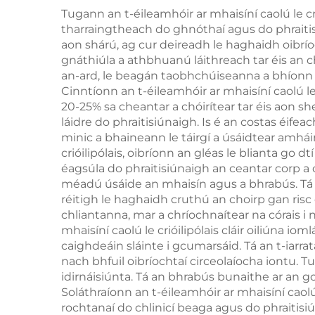
fuar
Tugann an t-éileamhóir ar mhaisíní caolú le c
tharraingtheach do ghnóthaí agus do phraitis
cr
aon shárú, ag cur deireadh le haghaidh oibrío
la
gnáthiúla a athbhuanú láithreach tar éis an ch
an-ard, le beagán taobhchúiseanna a bhíonn i
Cinntíonn an t-éileamhóir ar mhaisíní caolú le
20-25% sa cheantar a chóirítear tar éis aon sh
láidre do phraitisiúnaigh. Is é an costas éife
minic a bhaineann le táirgí a úsáidtear amhái
crióilipólais, oibríonn an gléas le blianta g
éagsúla do phraitisiúnaigh an ceantar corp a 
méadú úsáide an mhaisín agus a bhrabús. Tá a
réitigh le haghaidh cruthú an choirp gan ris
chliantanna, mar a chríochnaítear na córais i
mhaisíní caolú le crióilipólais cláir oiliúna
caighdeáin sláinte i gcumarsáid. Tá an t-iarr
nach bhfuil oibríochtaí circeolaíocha iontu
idirnáisiúnta. Tá an bhrabús bunaithe ar an gcl
Soláthraíonn an t-éileamhóir ar mhaisíní caolú
rochtanaí do chlinicí beaga agus do phraitisi