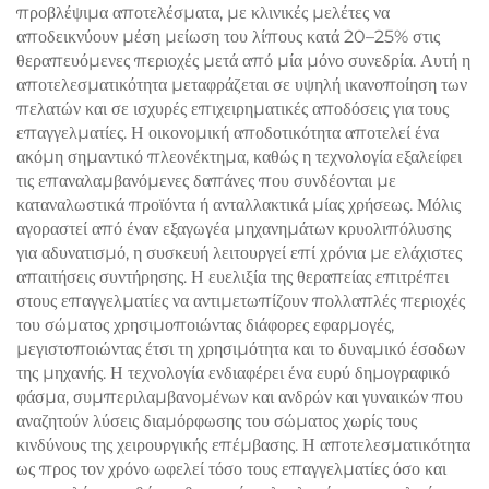
προβλέψιμα αποτελέσματα, με κλινικές μελέτες να
αποδεικνύουν μέση μείωση του λίπους κατά 20–25% στις
θεραπευόμενες περιοχές μετά από μία μόνο συνεδρία. Αυτή η
αποτελεσματικότητα μεταφράζεται σε υψηλή ικανοποίηση των
πελατών και σε ισχυρές επιχειρηματικές αποδόσεις για τους
επαγγελματίες. Η οικονομική αποδοτικότητα αποτελεί ένα
ακόμη σημαντικό πλεονέκτημα, καθώς η τεχνολογία εξαλείφει
τις επαναλαμβανόμενες δαπάνες που συνδέονται με
καταναλωστικά προϊόντα ή ανταλλακτικά μίας χρήσεως. Μόλις
αγοραστεί από έναν εξαγωγέα μηχανημάτων κρυολιπόλυσης
για αδυνατισμό, η συσκευή λειτουργεί επί χρόνια με ελάχιστες
απαιτήσεις συντήρησης. Η ευελιξία της θεραπείας επιτρέπει
στους επαγγελματίες να αντιμετωπίζουν πολλαπλές περιοχές
του σώματος χρησιμοποιώντας διάφορες εφαρμογές,
μεγιστοποιώντας έτσι τη χρησιμότητα και το δυναμικό έσοδων
της μηχανής. Η τεχνολογία ενδιαφέρει ένα ευρύ δημογραφικό
φάσμα, συμπεριλαμβανομένων και ανδρών και γυναικών που
αναζητούν λύσεις διαμόρφωσης του σώματος χωρίς τους
κινδύνους της χειρουργικής επέμβασης. Η αποτελεσματικότητα
ως προς τον χρόνο ωφελεί τόσο τους επαγγελματίες όσο και