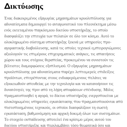
Δικτύωσης
Ένας διακεκριμένος εξαγωγέας μηχανημάτων κρυολιπόλυσης για
αδυνατίσματα δημιουργεί το ανταγωνιστικό του πλεονέκτημα μέσω
ενός εκτεταμένου παγκόσμιου δικτύου υποστήριξης, το οποίο
διασφαλίζει την επιτυχία των πελατών σε όλο τον κόσμο. Αυτό το
ολοκληρωμένο σύστημα υποστήριξης ξεκινά με υπηρεσίες προ-
αγοραστικής διαβούλευσης, κατά τις οποίες τεχνικοί εμπειρογνώμονες
αξιολογούν τις επιμέρους επιχειρηματικές ανάγκες, τις απαιτήσεις
χώρου και τους στόχους θεραπείας, προκειμένου να συνιστούν τις
βέλτιστες διαμορφώσεις εξοπλισμού. Ο εξαγωγέας μηχανημάτων
κρυολιπόλυσης για αδυνατίσματα παρέχει λεπτομερείς επιδείξεις
προϊόντων, επιτρέποντας στους ενδιαφερόμενους πελάτες να
εξοικειωθούν απευθείας με την τεχνολογία και να κατανοήσουν τις
δυνατότητές της πριν από τη λήψη αποφάσεων επένδυσης. Μόλις
πραγματοποιηθεί η αγορά, το δίκτυο υποστήριξης ενεργοποιείται με
ολοκληρωμένες υπηρεσίες εγκατάστασης που πραγματοποιούνται από
πιστοποιημένους τεχνικούς, οι οποίοι διασφαλίζουν τη σωστή
εγκατάσταση, βαθμονόμηση και αρχική δοκιμή όλων των συστημάτων.
Το στοιχείο εκπαίδευσης αποτελεί ένα κρίσιμο μέρος αυτού του
δικτύου υποστήριξης και περιλαμβάνει τόσο θεωρητικά όσο και