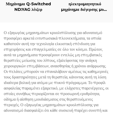
Μηχάνημα Q-Switched
ηλεκτρομαγνητικό
ND:YAG λέιζερ
μηχάνημα διέγερσης μυών
EMS Ciccslim 3 Tesla,
με 4 χειρολαβές, για
αισθητικά σαλόνια
Ο εξαγωγέας μηχανημάτων κρυολιπόλυσης για αδυνατισμό
προσφέρει αρκετά εντυπωσιακά πλεονεκτήματα, τα οποία
καθιστούν αυτή την τεχνολογία ελκυστική επένδυση για
επιχειρήσεις και επαγγελματίες σε όλο τον κόσμο. Πρώτον,
αυτά τα μηχανήματα προσφέρουν εντελώς μη επεμβατικές
θεραπείες μείωσης του λίπους, εξαλείφοντας την ανάγκη
χειρουργικών επεμβάσεων, αναισθησίας ή χρόνου ανάρρωσης.
Οι πελάτες μπορούν να επαναλάβουν αμέσως τις καθημερινές
τους δραστηριότητες μετά τη θεραπεία, κάνοντας αυτή τη λύση
ιδιαίτερα βολική για ατόμα με πυκνό πρόγραμμα. Το προφίλ
ασφαλείας παραμένει εξαιρετικό, με ελάχιστες παρενέργειες, οι
οποίες συνήθως περιορίζονται σε προσωρινή ερυθρότητα,
οίδημα ή αίσθηση μουδιάσματος στις θεραπευόμενες
περιοχές. Ο εξαγωγέας μηχανημάτων κρυολιπόλυσης για
αδυνατισμό διασφαλίζει ότι κάθε συσκευή παρέχει συνεπή και