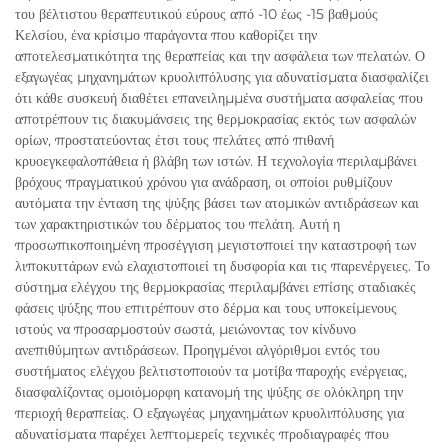
του βέλτιστου θεραπευτικού εύρους από -10 έως -15 βαθμούς
Κελσίου, ένα κρίσιμο παράγοντα που καθορίζει την
αποτελεσματικότητα της θεραπείας και την ασφάλεια των πελατών. Ο
εξαγωγέας μηχανημάτων κρυολιπόλυσης για αδυνατίσματα διασφαλίζει
ότι κάθε συσκευή διαθέτει επανειλημμένα συστήματα ασφαλείας που
αποτρέπουν τις διακυμάνσεις της θερμοκρασίας εκτός των ασφαλών
ορίων, προστατεύοντας έτσι τους πελάτες από πιθανή
κρυοεγκεφαλοπάθεια ή βλάβη των ιστών. Η τεχνολογία περιλαμβάνει
βρόχους πραγματικού χρόνου για ανάδραση, οι οποίοι ρυθμίζουν
αυτόματα την ένταση της ψύξης βάσει των ατομικών αντιδράσεων και
των χαρακτηριστικών του δέρματος του πελάτη. Αυτή η
προσωπικοποιημένη προσέγγιση μεγιστοποιεί την καταστροφή των
λιποκυττάρων ενώ ελαχιστοποιεί τη δυσφορία και τις παρενέργειες. Το
σύστημα ελέγχου της θερμοκρασίας περιλαμβάνει επίσης σταδιακές
φάσεις ψύξης που επιτρέπουν στο δέρμα και τους υποκείμενους
ιστούς να προσαρμοστούν σωστά, μειώνοντας τον κίνδυνο
ανεπιθύμητων αντιδράσεων. Προηγμένοι αλγόριθμοι εντός του
συστήματος ελέγχου βελτιστοποιούν τα μοτίβα παροχής ενέργειας,
διασφαλίζοντας ομοιόμορφη κατανομή της ψύξης σε ολόκληρη την
περιοχή θεραπείας. Ο εξαγωγέας μηχανημάτων κρυολιπόλυσης για
αδυνατίσματα παρέχει λεπτομερείς τεχνικές προδιαγραφές που