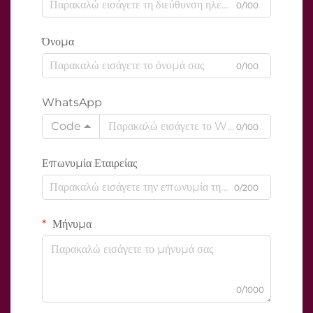
0/100
Όνομα
0/100
WhatsApp
Code
0/100
Επωνυμία Εταιρείας
0/200
Μήνυμα
0/1000