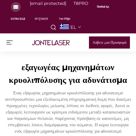
[email protected]
T8PRO
EL
Λάβετε μια Προσφορά
εξαγωγέας μηχανημάτων
κρυολιπόλυσης για αδυνάτισμα
Ένας εξαγωγέας μηχανημάτων κρυολιπόλυσης για αδυνατισμό
αντιπροσωπεύει μια εξειδικευμένη επιχειρηματική δομή που διανέμει
προηγμένες τεχνολογίες μείωσης λίπους σε διεθνείς αγορές. Αυτοί οι
εξαγωγείς λειτουργούν ως κρίσιμοι ενδιάμεσοι μεταξύ κατασκευαστών
και παγκόσμιων πελατών, παρέχοντας πρόσβαση σε καινοτόμες, μη
επεμβατικές λύσεις διαμόρφωσης του σώματος. Η κύρια λειτουργία
ενός εξαγωγέα μηχανημάτων κρυολιπόλυσης για αδυνατισμό