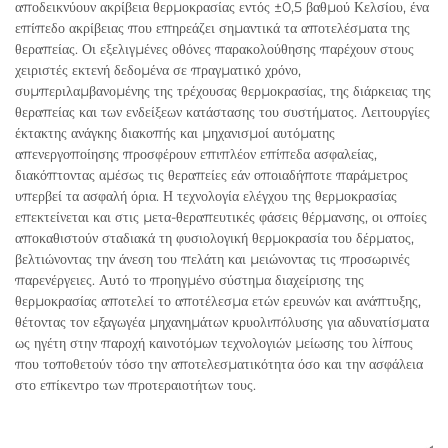
αποδεικνύουν ακρίβεια θερμοκρασίας εντός ±0,5 βαθμού Κελσίου, ένα
επίπεδο ακρίβειας που επηρεάζει σημαντικά τα αποτελέσματα της
θεραπείας. Οι εξελιγμένες οθόνες παρακολούθησης παρέχουν στους
χειριστές εκτενή δεδομένα σε πραγματικό χρόνο,
συμπεριλαμβανομένης της τρέχουσας θερμοκρασίας, της διάρκειας της
θεραπείας και των ενδείξεων κατάστασης του συστήματος. Λειτουργίες
έκτακτης ανάγκης διακοπής και μηχανισμοί αυτόματης
απενεργοποίησης προσφέρουν επιπλέον επίπεδα ασφαλείας,
διακόπτοντας αμέσως τις θεραπείες εάν οποιαδήποτε παράμετρος
υπερβεί τα ασφαλή όρια. Η τεχνολογία ελέγχου της θερμοκρασίας
επεκτείνεται και στις μετα-θεραπευτικές φάσεις θέρμανσης, οι οποίες
αποκαθιστούν σταδιακά τη φυσιολογική θερμοκρασία του δέρματος,
βελτιώνοντας την άνεση του πελάτη και μειώνοντας τις προσωρινές
παρενέργειες. Αυτό το προηγμένο σύστημα διαχείρισης της
θερμοκρασίας αποτελεί το αποτέλεσμα ετών ερευνών και ανάπτυξης,
θέτοντας τον εξαγωγέα μηχανημάτων κρυολιπόλυσης για αδυνατίσματα
ως ηγέτη στην παροχή καινοτόμων τεχνολογιών μείωσης του λίπους
που τοποθετούν τόσο την αποτελεσματικότητα όσο και την ασφάλεια
στο επίκεντρο των προτεραιοτήτων τους.