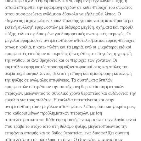
καινοτόμα σχέδια εφαρμοστών και προηγμένη τεχνολογία ψύξης, η
οποία επιτρέπει την εφαρμογή σχεδόν σε κάθε περιοχή του σώματος
όπου συσσωρεύεται ενδόμυσα δύσκολο να εξαλειφθεί λίπος. Ο
εξαγωγέας μηχανημάτων κρυολιπόλυσης για αδυνατίσματα προσφέρει
εκτενή συλλογή εφαρμοστών με διάφορα μεγέθη, σχήματα και προφίλ
ψύξης, ειδικά σχεδιασμένα για διαφορετικές ανατομικές περιοχές. Οι
μεγάλοι εφαρμοστές αντιμετωπίζουν αποτελεσματικά ευρείς περιοχές
όπως η κοιλιά, η κάτω πλάτη και τα μηριά, ενώ οι μικρότεροι ειδικοί
εφαρμοστές εστιάζουν σε ακριβείς ζώνες όπως το πηγούνι, η γραμμή
της γνάθου, οι άνω βραχίονες και οι περιοχές των γονάτων. Οι
καμπύλοι εφαρμοστές προσαρμόζονται φυσικά στις καμπύλες του
σώματος, διασφαλίζοντας βέλτιστη επαφή και ομοιόμορφη κατανομή
της ψύξης σε ανώμαλες επιφάνειες. Τα συστήματα διπλών
εφαρμοστών επιτρέπουν την ταυτόχρονη θεραπεία συμμετρικών
περιοχών, μειώνοντας το συνολικό χρόνο θεραπείας και αυξάνοντας την
ευκολία για τους πελάτες. Η ευελιξία επεκτείνεται και στην
αντιμετώπιση τόσο μεγάλων αποθεμάτων λίπους όσο και μικρότερων,
πιο καθορισμένων προβληματικών περιοχών, με ίση
αποτελεσματικότητα. Κάθε εφαρμοστής ενσωματώνει τεχνολογία κενού
που τραβά το στόχο ιστό στη θάλαμο ψύξης, μεγιστοποιώντας την
επιφάνεια επαφής και το βάθος θεραπείας, ενώ διασφαλίζει συνεπή
αποτελέσματα σε ολόκληρη τη ζώνη. Ο εξαγωγέας μηχανημάτων