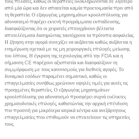
τους πελάτες, καθώς οι θεραπείες ολοκληρώνονται σε λιγότερο
από μία ώρα και δεν απαιτείται καμία προετοιμασία πριν από
τη θεραπεία. Ο εξαγωγέας μηχανημάτων κρυολιπόλυσης για
αδυνατισμό παρέχει εκτενή προγράμματα εκπαίδευσης,
διασφαλίζοντας ότι οι χειριστές επιτυγχάνουν βέλτιστα
αποτελέσματα διατηρώντας ταυτόχρονα τα πρότυπα ασφαλείας.
Η ζήτηση στην αγορά συνεχίζει να αυξάνεται καθώς αυξάνεται η
ενημέρωση σχετικά με τις μη χειρουργικές επιλογές μείωσης
του λίπους. Η έγκριση της τεχνολογίας από την FDA και η
σήμανση CE παρέχουν αξιοπιστία και διασφαλίζουν τη
συμμόρφωση με τους κανονισμούς για διεθνείς αγορές. Το
δυναμικό εσόδων παραμένει σημαντικό, καθώς οι
επαγγελματίες συνήθως χρεώνουν υψηλές τιμές για αυτές τις
προηγμένες θεραπείες. Ο εξαγωγέας μηχανημάτων
κρυολιπόλυσης για αδυνατισμό προσφέρει συχνά ευέλικτες
χρηματοδοτικές επιλογές, καθιστώντας την αρχική επένδυση
πιο προσιτή για μικρότερα ιατρικά κέντρα και ανεξάρτητους
επαγγελματίες που επιθυμούν να επεκτείνουν τις υπηρεσίες
τους.