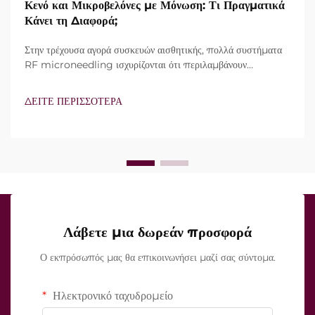
Κενό και Μικροβελόνες με Μόνωση: Τι Πραγματικά
Κάνει τη Διαφορά;
Στην τρέχουσα αγορά συσκευών αισθητικής, πολλά συστήματα
RF microneedling ισχυρίζονται ότι περιλαμβάνουν
τεχνολογία vacuum και μονωμένες βελόνες. Ωστόσο, το
πραγματικό ερώτημα δεν είναι απλώς αν αυτά τα
ΔΕΙΤΕ ΠΕΡΙΣΣΟΤΕΡΑ
χαρακτηριστικά υπάρχουν, αλλά πώς λειτουργούν ακριβώς κατά
τη διάρκεια της κλινικής θεραπείας...
Λάβετε μια δωρεάν προσφορά
Ο εκπρόσωπός μας θα επικοινωνήσει μαζί σας σύντομα.
Ηλεκτρονικό ταχυδρομείο