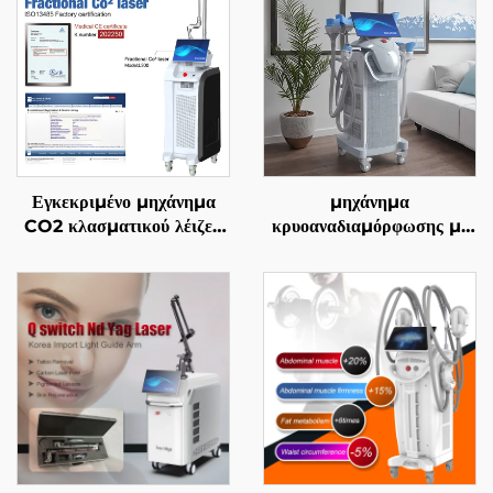
Εγκεκριμένο μηχάνημα
μηχάνημα
CO2 κλασματικού λέιζερ
κρυοαναδιαμόρφωσης με
FDA, ΙΑΤΡΙΚΟ, CE,
4 χειρολαβές και 8
MMDSAP
εναλλάξιμες κεφαλές, με
τεχνολογία ψύξης 360° και
κρυοθεραπείας για μείωση
βάρους και αισθητική
φροντίδα