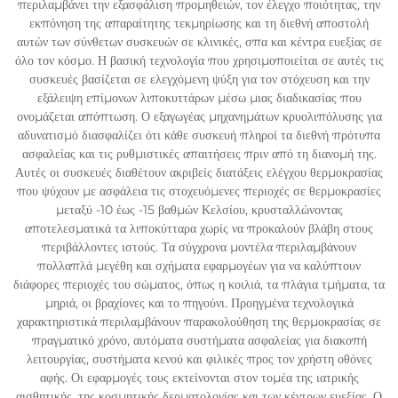
περιλαμβάνει την εξασφάλιση προμηθειών, τον έλεγχο ποιότητας, την
εκπόνηση της απαραίτητης τεκμηρίωσης και τη διεθνή αποστολή
αυτών των σύνθετων συσκευών σε κλινικές, σπα και κέντρα ευεξίας σε
όλο τον κόσμο. Η βασική τεχνολογία που χρησιμοποιείται σε αυτές τις
συσκευές βασίζεται σε ελεγχόμενη ψύξη για τον στόχευση και την
εξάλειψη επίμονων λιποκυττάρων μέσω μιας διαδικασίας που
ονομάζεται απόπτωση. Ο εξαγωγέας μηχανημάτων κρυολιπόλυσης για
αδυνατισμό διασφαλίζει ότι κάθε συσκευή πληροί τα διεθνή πρότυπα
ασφαλείας και τις ρυθμιστικές απαιτήσεις πριν από τη διανομή της.
Αυτές οι συσκευές διαθέτουν ακριβείς διατάξεις ελέγχου θερμοκρασίας
που ψύχουν με ασφάλεια τις στοχευόμενες περιοχές σε θερμοκρασίες
μεταξύ -10 έως -15 βαθμών Κελσίου, κρυσταλλώνοντας
αποτελεσματικά τα λιποκύτταρα χωρίς να προκαλούν βλάβη στους
περιβάλλοντες ιστούς. Τα σύγχρονα μοντέλα περιλαμβάνουν
πολλαπλά μεγέθη και σχήματα εφαρμογέων για να καλύπτουν
διάφορες περιοχές του σώματος, όπως η κοιλιά, τα πλάγια τμήματα, τα
μηριά, οι βραχίονες και το πηγούνι. Προηγμένα τεχνολογικά
χαρακτηριστικά περιλαμβάνουν παρακολούθηση της θερμοκρασίας σε
πραγματικό χρόνο, αυτόματα συστήματα ασφαλείας για διακοπή
λειτουργίας, συστήματα κενού και φιλικές προς τον χρήστη οθόνες
αφής. Οι εφαρμογές τους εκτείνονται στον τομέα της ιατρικής
αισθητικής, της κοσμητικής δερματολογίας και των κέντρων ευεξίας. Ο