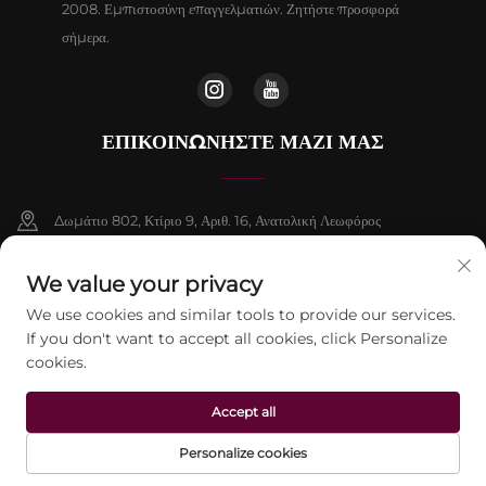
2008. Εμπιστοσύνη επαγγελματιών. Ζητήστε προσφορά
σήμερα.
ΕΠΙΚΟΙΝΩΝΉΣΤΕ ΜΑΖΊ ΜΑΣ
Δωμάτιο 802, Κτίριο 9, Αριθ. 16, Ανατολική Λεωφόρος
Chenguang, Δήμος Fangshan, Πεκίνο
We value your privacy
+86-13911459627
We use cookies and similar tools to provide our services.
If you don't want to accept all cookies, click Personalize
[email protected]
cookies.
Accept all
Πνευματικά δικαιώματα © 2026 Beijing Jontelaser Technology CO., LTD.
Με επιφύλαξη παντός δικαιώματος.
Πολιτική Απορρήτου
Personalize cookies
ΗΛ.
ARXIKI SELIDA
ΠΡΟΪΌΝΤΑ
ΤΗΛ