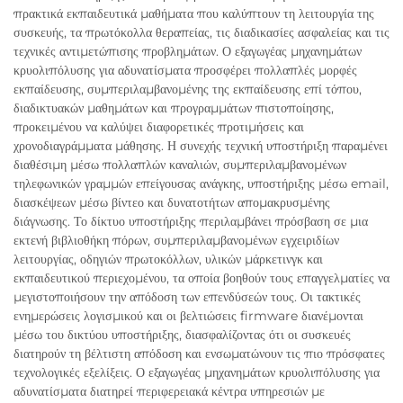
πρακτικά εκπαιδευτικά μαθήματα που καλύπτουν τη λειτουργία της
συσκευής, τα πρωτόκολλα θεραπείας, τις διαδικασίες ασφαλείας και τις
τεχνικές αντιμετώπισης προβλημάτων. Ο εξαγωγέας μηχανημάτων
κρυολιπόλυσης για αδυνατίσματα προσφέρει πολλαπλές μορφές
εκπαίδευσης, συμπεριλαμβανομένης της εκπαίδευσης επί τόπου,
διαδικτυακών μαθημάτων και προγραμμάτων πιστοποίησης,
προκειμένου να καλύψει διαφορετικές προτιμήσεις και
χρονοδιαγράμματα μάθησης. Η συνεχής τεχνική υποστήριξη παραμένει
διαθέσιμη μέσω πολλαπλών καναλιών, συμπεριλαμβανομένων
τηλεφωνικών γραμμών επείγουσας ανάγκης, υποστήριξης μέσω email,
διασκέψεων μέσω βίντεο και δυνατοτήτων απομακρυσμένης
διάγνωσης. Το δίκτυο υποστήριξης περιλαμβάνει πρόσβαση σε μια
εκτενή βιβλιοθήκη πόρων, συμπεριλαμβανομένων εγχειριδίων
λειτουργίας, οδηγιών πρωτοκόλλων, υλικών μάρκετινγκ και
εκπαιδευτικού περιεχομένου, τα οποία βοηθούν τους επαγγελματίες να
μεγιστοποιήσουν την απόδοση των επενδύσεών τους. Οι τακτικές
ενημερώσεις λογισμικού και οι βελτιώσεις firmware διανέμονται
μέσω του δικτύου υποστήριξης, διασφαλίζοντας ότι οι συσκευές
διατηρούν τη βέλτιστη απόδοση και ενσωματώνουν τις πιο πρόσφατες
τεχνολογικές εξελίξεις. Ο εξαγωγέας μηχανημάτων κρυολιπόλυσης για
αδυνατίσματα διατηρεί περιφερειακά κέντρα υπηρεσιών με