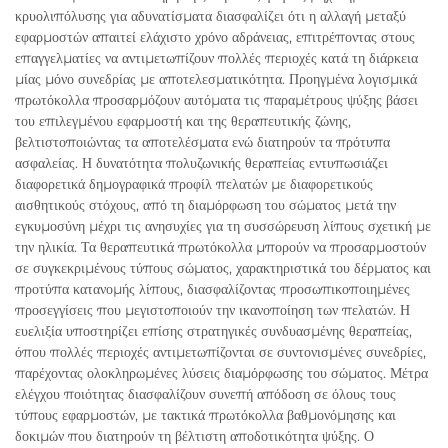
κρυολιπόλυσης για αδυνατίσματα διασφαλίζει ότι η αλλαγή μεταξύ
εφαρμοστών απαιτεί ελάχιστο χρόνο αδράνειας, επιτρέποντας στους
επαγγελματίες να αντιμετωπίζουν πολλές περιοχές κατά τη διάρκεια
μίας μόνο συνεδρίας με αποτελεσματικότητα. Προηγμένα λογισμικά
πρωτόκολλα προσαρμόζουν αυτόματα τις παραμέτρους ψύξης βάσει
του επιλεγμένου εφαρμοστή και της θεραπευτικής ζώνης,
βελτιστοποιώντας τα αποτελέσματα ενώ διατηρούν τα πρότυπα
ασφαλείας. Η δυνατότητα πολυζωνικής θεραπείας εντυπωσιάζει
διαφορετικά δημογραφικά προφίλ πελατών με διαφορετικούς
αισθητικούς στόχους, από τη διαμόρφωση του σώματος μετά την
εγκυμοσύνη μέχρι τις ανησυχίες για τη συσσώρευση λίπους σχετική με
την ηλικία. Τα θεραπευτικά πρωτόκολλα μπορούν να προσαρμοστούν
σε συγκεκριμένους τύπους σώματος, χαρακτηριστικά του δέρματος και
προτύπα κατανομής λίπους, διασφαλίζοντας προσωπικοποιημένες
προσεγγίσεις που μεγιστοποιούν την ικανοποίηση των πελατών. Η
ευελιξία υποστηρίζει επίσης στρατηγικές συνδυασμένης θεραπείας,
όπου πολλές περιοχές αντιμετωπίζονται σε συντονισμένες συνεδρίες,
παρέχοντας ολοκληρωμένες λύσεις διαμόρφωσης του σώματος. Μέτρα
ελέγχου ποιότητας διασφαλίζουν συνεπή απόδοση σε όλους τους
τύπους εφαρμοστών, με τακτικά πρωτόκολλα βαθμονόμησης και
δοκιμών που διατηρούν τη βέλτιστη αποδοτικότητα ψύξης. Ο