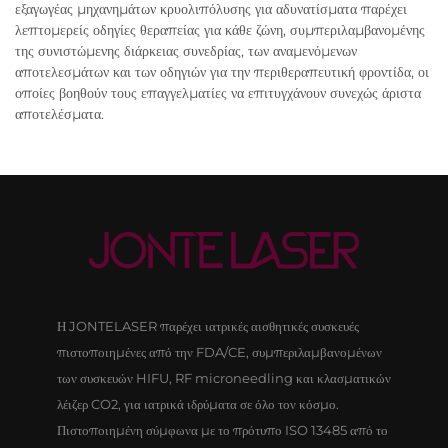
εξαγωγέας μηχανημάτων κρυολιπόλυσης για αδυνατίσματα παρέχει
λεπτομερείς οδηγίες θεραπείας για κάθε ζώνη, συμπεριλαμβανομένης
της συνιστώμενης διάρκειας συνεδρίας, των αναμενόμενων
αποτελεσμάτων και των οδηγιών για την περιθεραπευτική φροντίδα, οι
οποίες βοηθούν τους επαγγελματίες να επιτυγχάνουν συνεχώς άριστα
αποτελέσματα.
Η JONTELASER παρέχει ιατρικές αισθητικές συσκευές
πιστοποιημένες από την FDA/CE, συμπεριλαμβανομένων
των συσκευών HIFU, RF microneedling και κλασματικών
λέιζερ CO2, για ιατρικά ιδρύματα σε όλο τον κόσμο.
Πιστοποιημένη σύμφωνα με το πρότυπο ISO 13485 από το