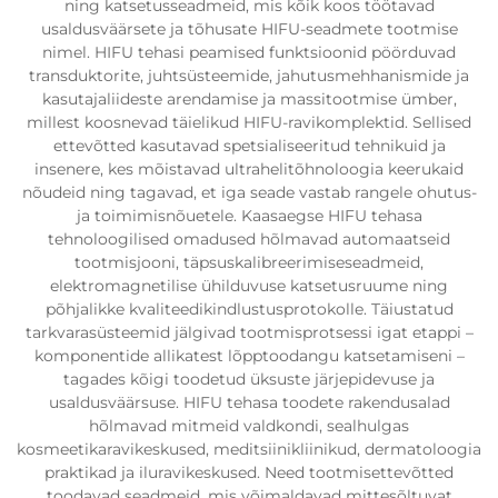
ning katsetusseadmeid, mis kõik koos töötavad
usaldusväärsete ja tõhusate HIFU-seadmete tootmise
nimel. HIFU tehasi peamised funktsioonid pöörduvad
transduktorite, juhtsüsteemide, jahutusmehhanismide ja
kasutajaliideste arendamise ja massitootmise ümber,
millest koosnevad täielikud HIFU-ravikomplektid. Sellised
ettevõtted kasutavad spetsialiseeritud tehnikuid ja
insenere, kes mõistavad ultrahelitõhnoloogia keerukaid
nõudeid ning tagavad, et iga seade vastab rangele ohutus-
ja toimimisnõuetele. Kaasaegse HIFU tehasa
tehnoloogilised omadused hõlmavad automaatseid
tootmisjooni, täpsuskalibreerimiseseadmeid,
elektromagnetilise ühilduvuse katsetusruume ning
põhjalikke kvaliteedikindlustusprotokolle. Täiustatud
tarkvarasüsteemid jälgivad tootmisprotsessi igat etappi –
komponentide allikatest lõpptoodangu katsetamiseni –
tagades kõigi toodetud üksuste järjepidevuse ja
usaldusväärsuse. HIFU tehasa toodete rakendusalad
hõlmavad mitmeid valdkondi, sealhulgas
kosmeetikaravikeskused, meditsiinikliinikud, dermatoloogia
praktikad ja iluravikeskused. Need tootmisettevõtted
toodavad seadmeid, mis võimaldavad mittesõltuvat