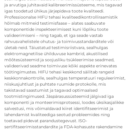
ja arvutiga juhitavaid kalibreerimissüsteeme, mis tagavad
igas toodetud ühikus järjepideva toote kvaliteedi.
Professioonalse HIFU tehasi kvaliteedikontrolliraamistik
hõlmab mitmeid testimisfaase – alates saabuvate
komponentide inspekteerimisest kuni lõpliku toote
valideerimiseni – ning tagab, et iga seade vastab
rahvusvahelistele ohutus- ja toimivusstandarditele või
ületab neid. Täiustatud testimisriistvara, sealhulgas
elektromagnetilise ühilduvuse kambrid, akustilised
mõõtesüsteemid ja soojusliku tsükleerimise seadmed,
valideerivad seadme toimivuse kõiki aspekte erinevates
töötingimustes. HIFU tehasi keskkond säilitab rangeid
keskkonnakontrolle, sealhulgas temperatuuri reguleerimist,
niiskusjuhtlust ja puhtate ruumide protokolle, mis
takistavad saastumist ja tagavad optimaalsed
tootmistingimused. Jäspärasussüsteemid jälgivad iga
komponenti ja monteerimisprotsessi, loodes üksikasjalikke
salvestusi, mis võimaldavad kiiret identifitseerimist ja
lahendamist kvaliteediga seotud probleemides ning
toetavad pidevat parandustegevust. ISO-
sertifitseerimisstandardite ja FDA-kohasuste rakendamine