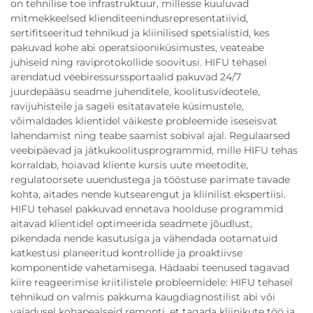
on tehnilise toe infrastruktuur, millesse kuuluvad
mitmekkeelsed klienditeenindusrepresentatiivid,
sertifitseeritud tehnikud ja kliinilised spetsialistid, kes
pakuvad kohe abi operatsiooniküsimustes, veateabe
juhiseid ning raviprotokollide soovitusi. HIFU tehasel
arendatud veebiressurssportaalid pakuvad 24/7
juurdepääsu seadme juhenditele, koolitusvideotele,
ravijuhisteile ja sageli esitatavatele küsimustele,
võimaldades klientidel väikeste probleemide iseseisvat
lahendamist ning teabe saamist sobival ajal. Regulaarsed
veebipäevad ja jätkukoolitusprogrammid, mille HIFU tehas
korraldab, hoiavad kliente kursis uute meetodite,
regulatoorsete uuendustega ja tööstuse parimate tavade
kohta, aitades nende kutsearengut ja kliinilist ekspertiisi.
HIFU tehasel pakkuvad ennetava hoolduse programmid
aitavad klientidel optimeerida seadmete jõudlust,
pikendada nende kasutusiga ja vähendada ootamatuid
katkestusi planeeritud kontrollide ja proaktiivse
komponentide vahetamisega. Hädaabi teenused tagavad
kiire reageerimise kriitilistele probleemidele: HIFU tehasel
tehnikud on valmis pakkuma kaugdiagnostilist abi või
vajadusel kohapealseid remonti, et tagada kliinikute töö ja