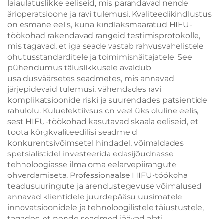
laiaulatuslikke eeliseid, mis parandavad nende
ärioperatsioone ja ravi tulemusi. Kvaliteedikindlustus
on esmane eelis, kuna kindlaksmääratud HIFU-
töökohad rakendavad rangeid testimisprotokolle,
mis tagavad, et iga seade vastab rahvusvahelistele
ohutusstandarditele ja toimimisnäitajatele. See
pühendumus täiuslikkusele avaldub
usaldusväärsetes seadmetes, mis annavad
järjepidevaid tulemusi, vähendades ravi
komplikatsioonide riski ja suurendades patsientide
rahulolu. Kuluefektiivsus on veel üks oluline eelis,
sest HIFU-töökohad kasutavad skaala eeliseid, et
toota kõrgkvaliteedilisi seadmeid
konkurentsivõimsetel hindadel, võimaldades
spetsialistidel investeerida edasijõudnasse
tehnoloogiasse ilma oma eelarvepiirangute
ohverdamiseta. Professionaalse HIFU-töökoha
teadusuuringute ja arendustegevuse võimalused
annavad klientidele juurdepääsu uusimatele
innovatsioonidele ja tehnoloogilistele täiustustele,
tagades, et nende seadmed jäävad alati