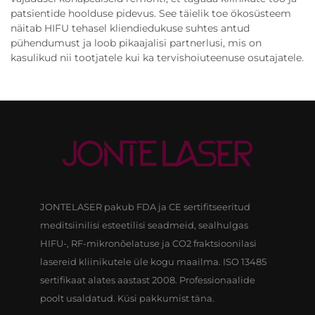
patsientide hoolduse pidevus. See täielik toe ökosüsteem
näitab HIFU tehasel kliendiedukuse suhtes antud
pühendumust ja loob pikaajalisi partnerlusi, mis on
kasulikud nii tootjatele kui ka tervishoiuteenuse osutajatele.
JONTELASER pakub FDA ja CE sertifitseeritud
meditsiinilisi esteetilisi seadmeid, sealhulgas
HIFU-, RF-mikronõelatuse ja CO2 fraktsioonilasi
lasereid kliinikutele üle kogu maailma. ISO 13485
sertifikaat alates aastast 2008. Professionaalide
poolt usaldatud. Küsi pakkumist täna.