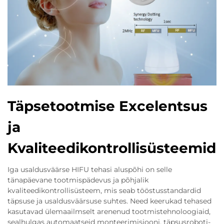
Täpsetootmise Excelentsus
ja
Kvaliteedikontrollisüsteemid
Iga usaldusväärse HIFU tehasi aluspõhi on selle
tänapäevane tootmispädevus ja põhjalik
kvaliteedikontrollisüsteem, mis seab tööstusstandardid
täpsuse ja usaldusväärsuse suhtes. Need keerukad tehased
kasutavad ülemaailmselt arenenud tootmistehnoloogiaid,
sealhulgas automaatseid monteerimisjooni, täpsusroboti-