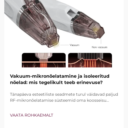
Vakuum-mikronõelatamine ja isoleeritud
nõelad: mis tegelikult teeb erinevuse?
Tänapäeva esteetiliste seadmete turul väidavad paljud
RF-mikronõelatamise süsteemid oma koosseisu
kuuluvat vakuumtehnoloogiat ja isoleeritud nõelu.
Tegelik küsimus ei ole siiski lihtsalt see, kas need
VAATA ROHKAEMALT
funktsioonid olemas on, vaid kuidas nad kliinilise ravi
ajal täpselt töötavad...