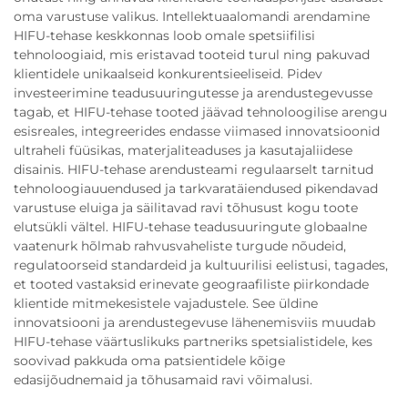
oma varustuse valikus. Intellektuaalomandi arendamine
HIFU-tehase keskkonnas loob omale spetsiifilisi
tehnoloogiaid, mis eristavad tooteid turul ning pakuvad
klientidele unikaalseid konkurentsieeliseid. Pidev
investeerimine teadusuuringutesse ja arendustegevusse
tagab, et HIFU-tehase tooted jäävad tehnoloogilise arengu
esisreales, integreerides endasse viimased innovatsioonid
ultraheli füüsikas, materjaliteaduses ja kasutajaliidese
disainis. HIFU-tehase arendusteami regulaarselt tarnitud
tehnoloogiauuendused ja tarkvaratäiendused pikendavad
varustuse eluiga ja säilitavad ravi tõhusust kogu toote
elutsükli vältel. HIFU-tehase teadusuuringute globaalne
vaatenurk hõlmab rahvusvaheliste turgude nõudeid,
regulatoorseid standardeid ja kultuurilisi eelistusi, tagades,
et tooted vastaksid erinevate geograafiliste piirkondade
klientide mitmekesistele vajadustele. See üldine
innovatsiooni ja arendustegevuse lähenemisviis muudab
HIFU-tehase väärtuslikuks partneriks spetsialistidele, kes
soovivad pakkuda oma patsientidele kõige
edasijõudnemaid ja tõhusamaid ravi võimalusi.