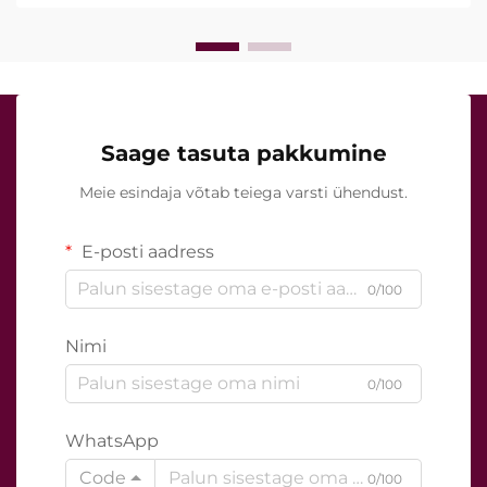
Saage tasuta pakkumine
Meie esindaja võtab teiega varsti ühendust.
E-posti aadress
0/100
Nimi
0/100
WhatsApp
Code
0/100