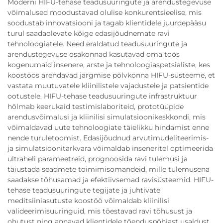
Moderni HIFU-tehase teadusuuringute ja arendustegevuse
võimalused moodustavad olulise konkurentsieelise, mis
soodustab innovatsiooni ja tagab klientidele juurdepääsu
turul saadaolevate kõige edasijõudnemate ravi
tehnoloogiatele. Need eraldatud teadusuuringute ja
arendustegevuse osakonnad kasutavad oma töös
kogenumaid insenere, arste ja tehnoloogiaspetsialiste, kes
koostöös arendavad järgmise põlvkonna HIFU-süsteeme, et
vastata muutuvatele kliinilistele vajadustele ja patsientide
ootustele. HIFU-tehase teadusuuringute infrastruktuur
hõlmab keerukaid testimislaboriteid, prototüüpide
arendusvõimalusi ja kliinilisi simulatsioonikeskkondi, mis
võimaldavad uute tehnoloogiate täielikku hindamist enne
nende turuletoomist. Edasijõudnud arvutimudeliteerimis-
ja simulatsioonitarkvara võimaldab inseneritel optimeerida
ultraheli parameetreid, prognoosida ravi tulemusi ja
täiustada seadmete toimimisomandeid, mille tulemusena
saadakse tõhusamad ja efektiivsemad ravisüsteemid. HIFU-
tehase teadusuuringute tegijate ja juhtivate
meditsiiniasutuste koostöö võimaldab kliinilisi
valideerimisuuringuid, mis tõestavad ravi tõhusust ja
ohutust ning annavad klientidele tõenduspõhjast usaldust