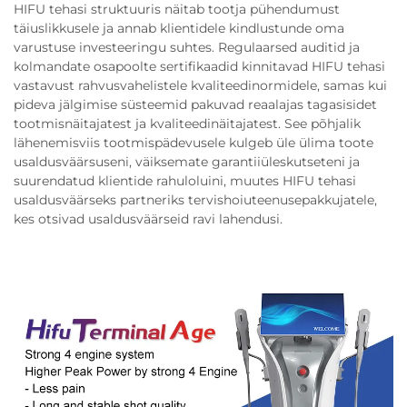
HIFU tehasi struktuuris näitab tootja pühendumust
täiuslikkusele ja annab klientidele kindlustunde oma
varustuse investeeringu suhtes. Regulaarsed auditid ja
kolmandate osapoolte sertifikaadid kinnitavad HIFU tehasi
vastavust rahvusvahelistele kvaliteedinormidele, samas kui
pideva jälgimise süsteemid pakuvad reaalajas tagasisidet
tootmisnäitajatest ja kvaliteedinäitajatest. See põhjalik
lähenemisviis tootmispädevusele kulgeb üle ülima toote
usaldusväärsuseni, väiksemate garantiiüleskutseteni ja
suurendatud klientide rahuloluini, muutes HIFU tehasi
usaldusväärseks partneriks tervishoiuteenusepakkujatele,
kes otsivad usaldusväärseid ravi lahendusi.