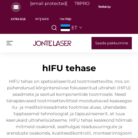
[email protected]
T8PRO
ET
Saada pakkumine
hIFU tehase
HIFU tehas on spetsialiseeritud tootmisettevõte, mis on
pühendunud kõrgintensiivse fokuseeritud ultraheli (HIFU)
seadmete ja seotud komponentide tootmisele. Need
tänapäevased tootmisettevõtted moodustavad kaasaegse
ilu- ja meditsiiniseadmete tootmise aluse, ühendades
tipptasemel tehnoloogiat ja täpsusinsenerit, et luua
keerukaid ultrahelisüsteeme. HIFU tehas keskkond hõlmab
mitmeid osakondi, sealhulgas teadusuuringute ja
arenduste osakonda, kvaliteedikontrolli, monteerimisjooni