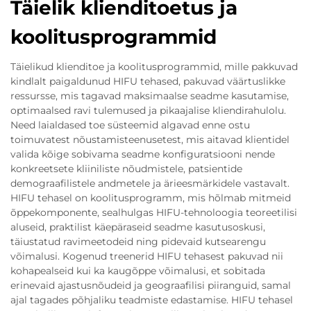
Täielik klienditoetus ja
koolitusprogrammid
Täielikud klienditoe ja koolitusprogrammid, mille pakkuvad
kindlalt paigaldunud HIFU tehased, pakuvad väärtuslikke
ressursse, mis tagavad maksimaalse seadme kasutamise,
optimaalsed ravi tulemused ja pikaajalise kliendirahulolu.
Need laialdased toe süsteemid algavad enne ostu
toimuvatest nõustamisteenusetest, mis aitavad klientidel
valida kõige sobivama seadme konfiguratsiooni nende
konkreetsete kliiniliste nõudmistele, patsientide
demograafilistele andmetele ja ärieesmärkidele vastavalt.
HIFU tehasel on koolitusprogramm, mis hõlmab mitmeid
õppekomponente, sealhulgas HIFU-tehnoloogia teoreetilisi
aluseid, praktilist käepäraseid seadme kasutusoskusi,
täiustatud ravimeetodeid ning pidevaid kutsearengu
võimalusi. Kogenud treenerid HIFU tehasest pakuvad nii
kohapealseid kui ka kaugõppe võimalusi, et sobitada
erinevaid ajastusnõudeid ja geograafilisi piiranguid, samal
ajal tagades põhjaliku teadmiste edastamise. HIFU tehasel