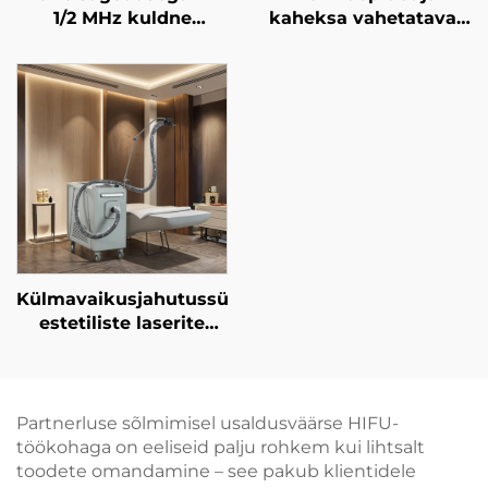
1/2 MHz kuldne
kaheksa vahetatavat
mikronäelte
pea
kasutamine näo
cryokujundusmasin,
noorendamiseks
mis kasutab 360-
kraadist
jahutustehnoloogiat,
cryoterapiat ja
kaalulangetust
Külmavaikusjahutussüsteem
estetiliste laserite
jaoks, valu
leevendamiseks ning
epidermise kaitseks,
pidevaks, kontaktita
Partnerluse sõlmimisel usaldusväärse HIFU-
kasutamiseks
töökohaga on eeliseid palju rohkem kui lihtsalt
kliinikus
toodete omandamine – see pakub klientidele