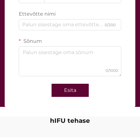
Ettevõtte nimi
0/200
Sõnum
0/1000
Esita
hIFU tehase