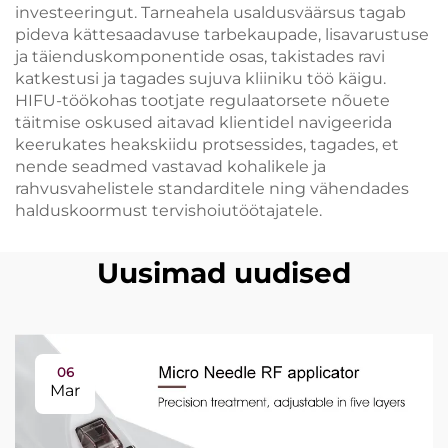
investeeringut. Tarneahela usaldusväärsus tagab
pideva kättesaadavuse tarbekaupade, lisavarustuse
ja täienduskomponentide osas, takistades ravi
katkestusi ja tagades sujuva kliiniku töö käigu.
HIFU-töökohas tootjate regulaatorsete nõuete
täitmise oskused aitavad klientidel navigeerida
keerukates heakskiidu protsessides, tagades, et
nende seadmed vastavad kohalikele ja
rahvusvahelistele standarditele ning vähendades
halduskoormust tervishoiutöötajatele.
Uusimad uudised
06
Mar