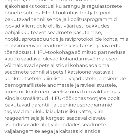
ajakohaseks tööstusliku arengu ja regulaatorsete
nõuete suhtes. HIFU-töökohas tootjate poolt
pakutavad tehnilise toe ja koolitusprogrammid
loovad klientidele olulist väärtust, pakkudes
põhjalikku teavet seadmete kasutamise,
hooldusprotseduuride ja raviprotokollide kohta, mis
maksimeerivad seadmete kasutamist ja ravi edu
tõenäosust. HIFU-töökohaga sõlmitud partnerluse
kaudu saadaval olevad kohandamisvõimalused
võimaldavad spetsialistidel kohandada oma
seadmete tehnilisi spetsifikatsioone vastavalt
konkreetsetele kliinilistele vajadustele, patsientide
demograafilistele andmetele ja ravieelistustele,
luues nii konkurentsieelise oma turuvaldkonnas.
Kindlaksmääratud HIFU-töökohas tootjate poolt
pakutavad garantii- ja teenindusprogrammid
tagavad rahulolu laiaulatusliku katte, kiire
reageerimisaja ja kergesti saadaval olevate
asendusosade abil, vähendades seadmete
väljalangemise aega ja kaitstes klientide