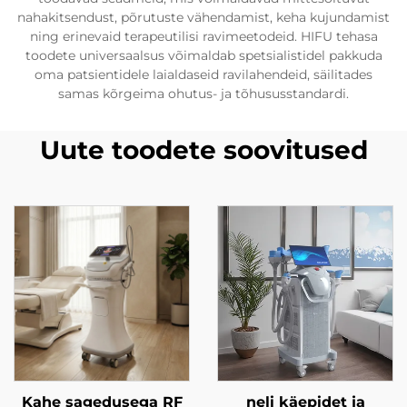
nahakitsendust, põrutuste vähendamist, keha kujundamist
ning erinevaid terapeutilisi ravimeetodeid. HIFU tehasa
toodete universaalsus võimaldab spetsialistidel pakkuda
oma patsientidele laialdaseid ravilahendeid, säilitades
samas kõrgeima ohutus- ja tõhususstandardi.
Uute toodete soovitused
Kahe sagedusega RF
neli käepidet ja