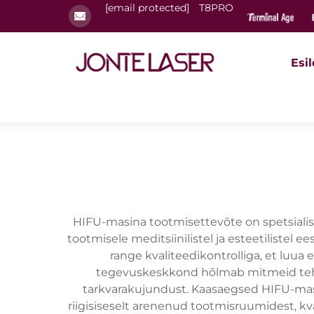
[email protected]
T8PRO
Esi
HIFU-masina tootmisettevõte on spetsiali
tootmisele meditsiinilistel ja esteetiliste
range kvaliteedikontrolliga, et luu
tegevuskeskkond hõlmab mitmeid tehnol
tarkvarakujundust. Kaasaegsed HIFU-mas
riigisiseselt arenenud tootmisruumidest, k