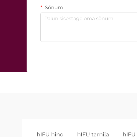
Sõnum
hIFU hind
hIFU tarnija
hIFU