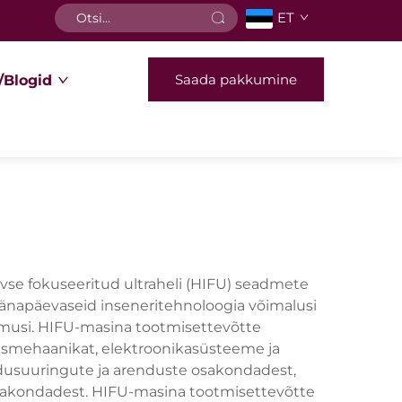
ET
Saada pakkumine
/Blogid
se fokuseeritud ultraheli (HIFU) seadmete
 tänapäevaseid inseneritehnoloogia võimalusi
lemusi. HIFU-masina tootmisettevõtte
susmehaanikat, elektroonikasüsteeme ja
dusuuringute ja arenduste osakondadest,
 osakondadest. HIFU-masina tootmisettevõtte