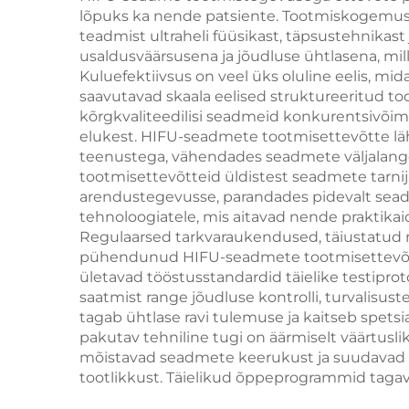
eemaldamiseks,
lõpuks ka nende patsiente. Tootmiskogemus 
jahu
teadmist ultraheli füüsikast, täpsustehnika
millel on
c
usaldusväärsusena ja jõudluse ühtlasena, mil
asendatavad kohtad
Kuluefektiivsus on veel üks oluline eelis, m
k
saavutavad skaala eelised struktureeritud to
ja lainepikkused 755
kõrgkvaliteedilisi seadmeid konkurentsivõi
nm, 808 nm, 940 nm
elukest. HIFU-seadmete tootmisettevõtte läh
teenustega, vähendades seadmete väljalange
ja 1064 nm
tootmisettevõtteid üldistest seadmete tarnij
arendustegevusse, parandades pidevalt seadme
tehnoloogiatele, mis aitavad nende praktika
Regulaarsed tarkvaraukendused, täiustatud r
pühendunud HIFU-seadmete tootmisettevõtt
ületavad tööstusstandardid täielike testiproto
saatmist range jõudluse kontrolli, turvalisu
tagab ühtlase ravi tulemuse ja kaitseb spet
pakutav tehniline tugi on äärmiselt väärtus
mõistavad seadmete keerukust ja suudavad 
tootlikkust. Täielikud õppeprogrammid tagava