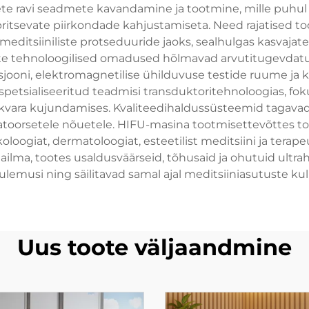
e ravi seadmete kavandamine ja tootmine, mille puhul 
britsevate piirkondade kahjustamiseta. Need rajatised
e meditsiiniliste protseduuride jaoks, sealhulgas kasvaja
tte tehnoloogilised omadused hõlmavad arvutitugevdat
ooni, elektromagnetilise ühilduvuse testide ruume ja k
etsialiseeritud teadmisi transduktoritehnoloogias, fok
arkvara kujundamises. Kvaliteedihaldussüsteemid tagavad,
ulatoorsetele nõuetele. HIFU-masina tootmisettevõttes
loogiat, dermatoloogiat, esteetilist meditsiini ja terapeut
ilma, tootes usaldusväärseid, tõhusaid ja ohutuid ultra
ulemusi ning säilitavad samal ajal meditsiiniasutuste ku
Uus toote väljaandmine