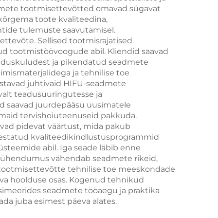
admete tootmisettevõtted omavad sügavat
e ja
kõrgema toote kvaliteedina,
ing
entide tulemuste saavutamisel.
ttevõte. Sellised tootmisrajatised
dusel
tud tootmistöövoogude abil. Kliendid saavad
oolduskuludest ja pikendatud seadmete
mismaterjalidega ja tehnilise toe
 keha
istavad juhtivaid HIFU-seadmete
sega
valt teadusuuringutesse ja
did saavad juurdepääsu uusimatele
emaid tervishoiuteenuseid pakkuda.
avad pidevat väärtust, mida pakub
statud kvaliteedikindlustusprogrammid
süsteemide abil. Iga seade läbib enne
ntav pühendumus vähendab seadmete rikeid,
e tootmisettevõtte tehnilise toe meeskondade
deva hoolduse osas. Kogenud tehnikud
simeerides seadmete tööaegu ja praktika
ada juba esimest päeva alates.