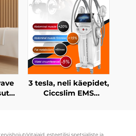
wave
3 tesla, neli käepidet,
sutav
Ciccslim EMS
iluhoone seade
eade
elektromagnetilise
lihasstimulatsiooniga
s,
shoiutöötajaid, esteetilisi spetsialiste ja