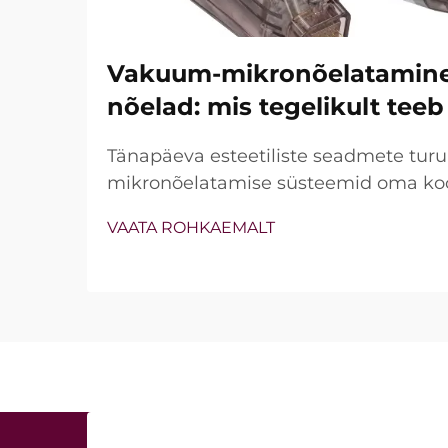
Vakuum-mikronõelatamine j
nõelad: mis tegelikult teeb
Tänapäeva esteetiliste seadmete turu
mikronõelatamise süsteemid oma koo
vakuumtehnoloogiat ja isoleeritud nõ
VAATA ROHKAEMALT
ei ole siiski lihtsalt see, kas need fun
vaid kuidas nad kliinilise ravi ajal täps