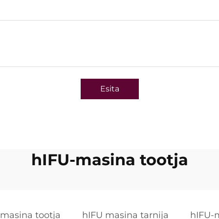
Esita
hIFU-masina tootja
 masina tootja
hIFU masina tarnija
hIFU-m