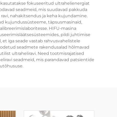
kasutatakse fokuseeritud ultrahelienergiat
 toodavad seadmeid, mis suudavad pakkuda
te ravi, nahakitsendus ja keha kujundamine.
ud kujundussüsteeme, täpsusmasinaid,
alibreerimislaboritesse. HIFU-masina
useerimisläätsesüsteemides, pildi juhtimise
 et iga seade vastab rahvusvahelistele
 toodetud seadmete rakendusalad hõlmavad
ilist ultraheliravi. Need tootmisrajatised
heliravi seadmeid, mis parandavad patsientide
lutõhususe.