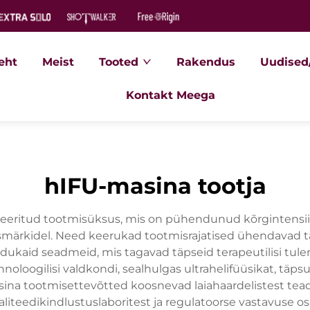
leht
Meist
Tooted
Rakendus
Uudised
Kontakt Meega
hIFU-masina tootja
seeritud tootmisüksus, mis on pühendunud kõrgintensiiv
l eesmärkidel. Need keerukad tootmisrajatised ühendavad
a edukaid seadmeid, mis tagavad täpseid terapeutilisi tu
oogilisi valdkondi, sealhulgas ultrahelifüüsikat, täp
ina tootmisettevõtted koosnevad laiahaardelistest tea
valiteedikindlustuslaboritest ja regulatoorse vastavuse