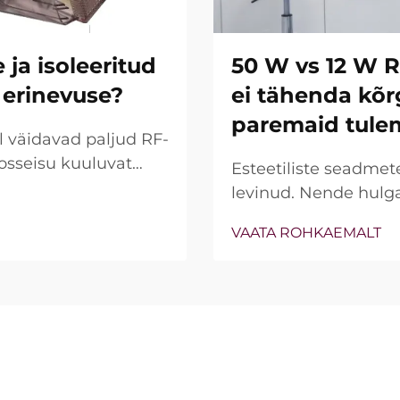
a isoleeritud
50 W vs 12 W 
 erinevuse?
ei tähenda kõr
paremaid tule
l väidavad paljud RF-
sseisu kuuluvat
Esteetiliste seadmet
elu. Tegelik küsimus
levinud. Nende hulg
ktsioonid olemas on,
võimsust (W) olulisen
VAATA ROHKAEMALT
elt töötavad...
vaadeldes on aga teg
juhtudesse ei tähend