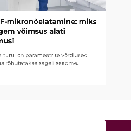
RF-mikronõelatamine: miks
gem võimsus alati
musi
e turul on parameetrite võrdlused
as rõhutatakse sageli seadme
a müügipunktina. Kliiniliselt
elikkus päris teine. Paljude
a nii nimetatud „võimsus...