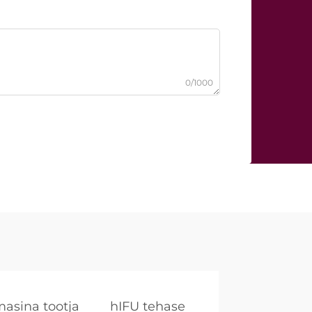
0/1000
asina tootja
hIFU tehase