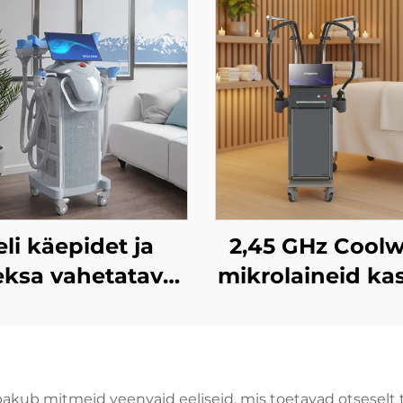
eli käepidet ja
2,45 GHz Cool
ksa vahetatavat
mikrolaineid ka
pea
õhuke keha
okujundusmasin,
kujundamise s
s kasutab 360-
tselluliidi
kraadist
vähendamisek
 mitmeid veenvaid eeliseid, mis toetavad otseselt tervi