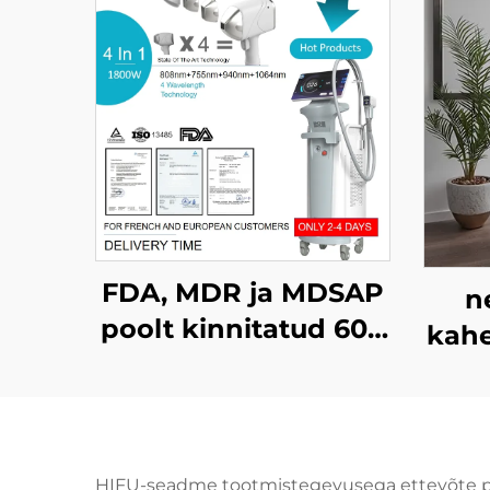
FDA, MDR ja MDSAP
n
poolt kinnitatud 600
kahe
W, 1200 W, 1800 W ja
3000 W võimsusega
cry
4-in-1 diodlasermasin
mi
juukse
HIFU-seadme tootmistegevusega ettevõte pakub