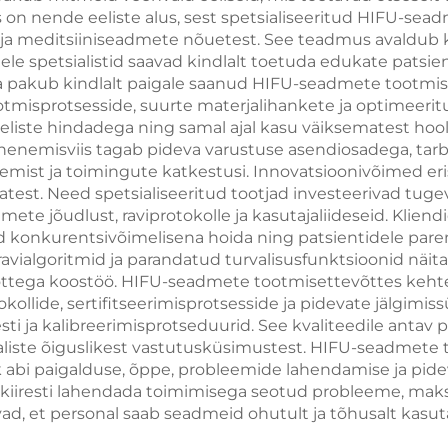
on nende eeliste alus, sest spetsialiseeritud HIFU-se
tustehnoloogiat,
nahas tõmbumis
st ja meditsiiniseadmete nõuetest. See teadmus avaldub 
ryoterapiat ja
pingutamise n
lele spetsialistid saavad kindlalt toetuda edukate patsi
ida pakub kindlalt paigale saanud HIFU-seadmete tootmise
aalulangetust
näo raadiosage
otmisprotsesside, suurte materjalihankete ja optimeeri
põhineva
meliste hindadega ning samal ajal kasu väiksematest h
enemisviis tagab pideva varustuse asendiosadega, tarbi
kaalakaotuse ja
mist ja toimingute katkestusi. Innovatsioonivõimed er
õhukese tegemi
atest. Need spetsialiseeritud tootjad investeerivad tuge
te jõudlust, raviprotokolle ja kasutajaliideseid. Klien
id konkurentsivõimelisena hoida ning patsientidele par
avialgoritmid ja parandatud turvalisusfunktsioonid näit
ega koostöö. HIFU-seadmete tootmisettevõttes kehte
kollide, sertifitseerimisprotsesside ja pidevate jälgimis
stesti ja kalibreerimisprotseduurid. See kvaliteedile a
sialiste õiguslikest vastutusküsimustest. HIFU-seadmet
lik abi paigalduse, õppe, probleemide lahendamise ja pi
kiiresti lahendada toimimisega seotud probleeme, mak
d, et personal saab seadmeid ohutult ja tõhusalt kasut