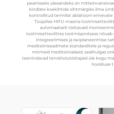
peamiseks ülesandeks on mitteinvansiivset
kindlate koekihtide sihtmärgiks ilma üm
kontrollitud termilist ablatiooni erinevat
Tüüpilise HIFU-masina tootmisettevõ
automaatselt töötavaid monteerimisj
tootmisettevõttes tootmisprotsess nõuab sp
integreerimises ja raviplaneerimise t
meditsiiniseadmete standarditele ja reg
mitmeid meditsiinialasid, sealhulgas onko
teenindavad tervishoiutöötajaid üle kogu maa
hoolduse t